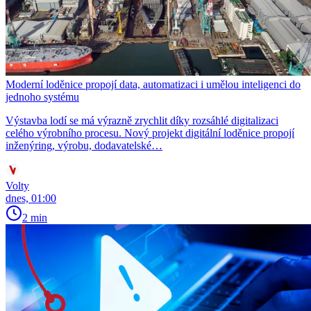
Moderní loděnice propojí data, automatizaci i umělou inteligenci do
jednoho systému
Výstavba lodí se má výrazně zrychlit díky rozsáhlé digitalizaci
celého výrobního procesu. Nový projekt digitální loděnice propojí
inženýring, výrobu, dodavatelské…
Volty
dnes, 01:00
2 min