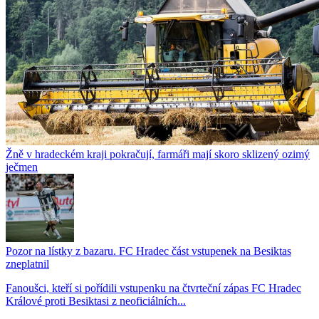
Žně v hradeckém kraji pokračují, farmáři mají skoro sklizený ozimý
ječmen
Pozor na lístky z bazaru. FC Hradec část vstupenek na Besiktas
zneplatnil
Fanoušci, kteří si pořídili vstupenku na čtvrteční zápas FC Hradec
Králové proti Besiktasi z neoficiálních...