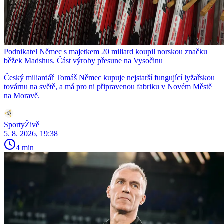
Podnikatel Němec s majetkem 20 miliard koupil norskou značku
běžek Madshus. Část výroby přesune na Vysočinu
Český miliardář Tomáš Němec kupuje nejstarší fungující lyžařskou
továrnu na světě, a má pro ni připravenou fabriku v Novém Městě
na Moravě.
SportyŽivě
5. 8. 2026, 19:38
4 min