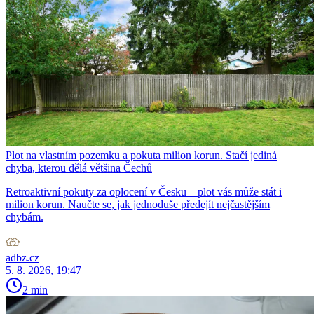
Plot na vlastním pozemku a pokuta milion korun. Stačí jediná
chyba, kterou dělá většina Čechů
Retroaktivní pokuty za oplocení v Česku – plot vás může stát i
milion korun. Naučte se, jak jednoduše předejít nejčastějším
chybám.
adbz.cz
5. 8. 2026, 19:47
2 min