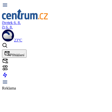
čtvrtek 6. 8.
čt 6. 8.
23°C
Přihlášení
Reklama