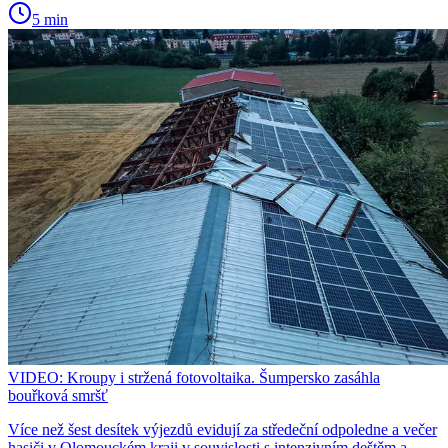
5 min
VIDEO: Kroupy i stržená fotovoltaika. Šumpersko zasáhla
bouřková smršť
Více než šest desítek výjezdů evidují za středeční odpoledne a večer
hasiči v Olomouckém kraji v souvislosti s intenzivním deštěm a