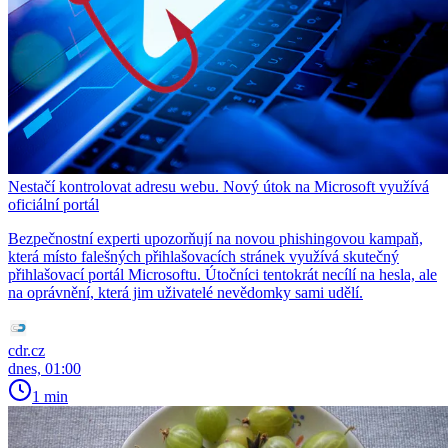
Nestačí kontrolovat adresu webu. Nový útok na Microsoft využívá
oficiální portál
Bezpečnostní experti upozorňují na novou phishingovou kampaň,
která místo falešných přihlašovacích stránek využívá skutečný
přihlašovací portál Microsoftu. Útočníci tentokrát necílí na hesla, ale
na oprávnění, která jim uživatelé nevědomky sami udělí.
cdr.cz
dnes, 01:00
1 min