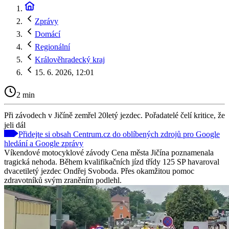
Zprávy
Domácí
Regionální
Králověhradecký kraj
15. 6. 2026, 12:01
2 min
Při závodech v Jičíně zemřel 20letý jezdec. Pořadatelé čelí kritice, že
jeli dál
Přidejte si obsah Centrum.cz do oblíbených zdrojů pro Google
hledání a Google zprávy
Víkendové motocyklové závody Cena města Jičína poznamenala
tragická nehoda. Během kvalifikačních jízd třídy 125 SP havaroval
dvacetiletý jezdec Ondřej Svoboda. Přes okamžitou pomoc
zdravotníků svým zraněním podlehl.