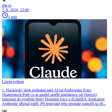
diit.cz
5. 8. 2026, 22:00
1 min
Letem světem
1. Hackerský útok podnikla také AI od Anthropiku Foto:
Shutterstock Poté co se model umělé inteligence od OpenAI
naboural do systému firmy Hugging Face a tří dalších, konkurent
Anthro­pic přiznal totéž. Při testování jeho produkt zaútočil na tři...