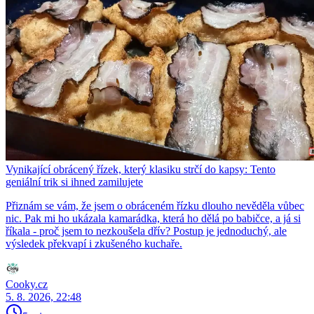
Vynikající obrácený řízek, který klasiku strčí do kapsy: Tento
geniální trik si ihned zamilujete
Přiznám se vám, že jsem o obráceném řízku dlouho nevěděla vůbec
nic. Pak mi ho ukázala kamarádka, která ho dělá po babičce, a já si
říkala - proč jsem to nezkoušela dřív? Postup je jednoduchý, ale
výsledek překvapí i zkušeného kuchaře.
Cooky.cz
5. 8. 2026, 22:48