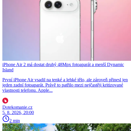
iPhone Air 2 má dostat druhý 48Mpx fotoaparát a menší Dynamic
Island
První iPhone Air vsadil na tenké a lehké tělo, ale zároveň přinesl jen
jeden zadní fotoaparát. Právě to patřilo mezi nejčastěji kritizované
vlastnosti telefonu. Apple...
Dotekomanie.cz
5. 8. 2026, 20:00
2 min