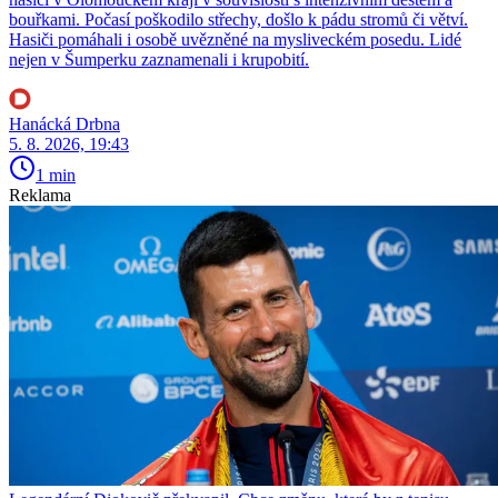
bouřkami. Počasí poškodilo střechy, došlo k pádu stromů či větví.
Hasiči pomáhali i osobě uvězněné na mysliveckém posedu. Lidé
nejen v Šumperku zaznamenali i krupobití.
Hanácká Drbna
5. 8. 2026, 19:43
1 min
Reklama