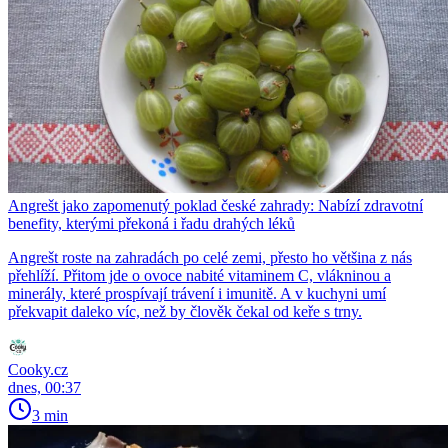
Angrešt jako zapomenutý poklad české zahrady: Nabízí zdravotní
benefity, kterými překoná i řadu drahých léků
Angrešt roste na zahradách po celé zemi, přesto ho většina z nás
přehlíží. Přitom jde o ovoce nabité vitaminem C, vlákninou a
minerály, které prospívají trávení i imunitě. A v kuchyni umí
překvapit daleko víc, než by člověk čekal od keře s trny.
Cooky.cz
dnes, 00:37
3 min