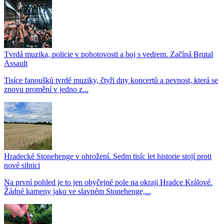
Tvrdá muzika, policie v pohotovosti a boj s vedrem. Začíná Brutal
Assault
Tisíce fanoušků tvrdé muziky, čtyři dny koncertů a pevnost, která se
znovu promění v jedno z...
Hradecké Stonehenge v ohrožení. Sedm tisíc let historie stojí proti
nové silnici
Na první pohled je to jen obyčejné pole na okraji Hradce Králové.
Žádné kameny jako ve slavném Stonehenge,...