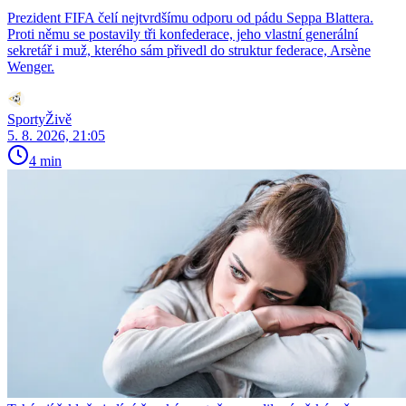
Prezident FIFA čelí nejtvrdšímu odporu od pádu Seppa Blattera.
Proti němu se postavily tři konfederace, jeho vlastní generální
sekretář i muž, kterého sám přivedl do struktur federace, Arsène
Wenger.
SportyŽivě
5. 8. 2026, 21:05
4 min