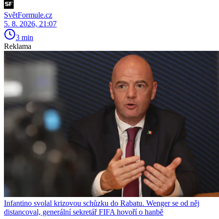
SvětFormule.cz
5. 8. 2026, 21:07
3 min
Reklama
Infantino svolal krizovou schůzku do Rabatu. Wenger se od něj
distancoval, generální sekretář FIFA hovoří o hanbě