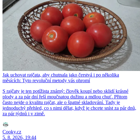
Jak uchovat rajčata, aby chutnala jako čerstvá i po několika
měsících: Tyto revoluční metody vás ohromí
S rajčaty je ten potížista známý: člověk koupí nebo sklidí krásné
plody a za pár dní řeší moučnatou dužinu a mdlou chuť. Přitom
často nejde o kvalitu rajčat, ale o špatné skladování. Tady je
jednoduchý přehled, co s nimi dělat, když je chcete sníst za pár dnů,
za pár týdnů i v zimě.
Cooky.cz
5. 8. 2026, 19:44