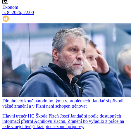
Ekonom
5. 8. 2026, 22:00
Dlouholetý kouč národního týmu v problémech. Jandač si přivodil
vážné zranění a v Plzni není schopen trénovat
Hlavní trenér HC Škoda Plzeň Josef Jandač si podle dostupných
informací přetrhl Achillovu šlachu. Zranění ho vyřadilo z práce na
ledě v nejcitlivější fázi předsezonní přípravy.