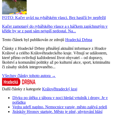
FOTO: Kačer uvízl na rybářském vlasci. Bez hasičů by nepřežil
Kačer zamotaný do rybářského vlasce a s háčkem zapíchnutým v
křídle by se z pasti sám nejspíš nedostal. Na...
Tento článek byl publikován ze zdrojů
Hradecká Drbna
Články z Hradecké Drbny přinášejí aktuální informace z Hradce
Králové a celého Královéhradeckého kraje. Věnují se událostem,
které přímo ovlivňují každodenní život obyvatel – od dopravy,
školství a komunální politiky až po kulturní akce, sport, kriminalitu
či zásahy složek integrovaného...
Všechny články tohoto autora →
Další články z kategorie
Králověhradecký kraj
Dívku po útěku z tábora v noci hledal vrtulník i drony. Je v
pořádku
Vedra udeří naplno. Nemocnice varuje, město zalévá zeleň
Jiráskův Hronov startuje. Město je plné, ubytování hlásí