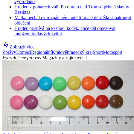
vyprodáno
Hradec v pohárech válí. Po obratu nad Tromsö přivítá slavný
Besiktas
Matka nechala v rozpáleném autě tři malé děti. Šla si nakoupit
oblečení
Hradec přispívá na kastraci koček, chce dál omezovat
množení toulavých zvířat
Zobrazit více
Zprávy
Domácí
Regionální
Králověhradecký kraj
Sport
Motosport
Vybrali jsme pro vás
Magazíny a zajímavosti