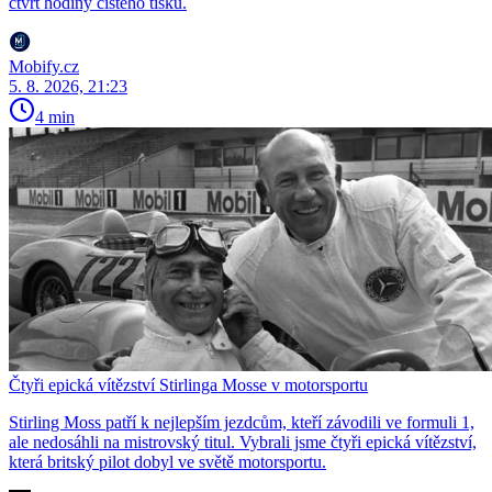
čtvrt hodiny čistého tisku.
Mobify.cz
5. 8. 2026, 21:23
4 min
Čtyři epická vítězství Stirlinga Mosse v motorsportu
Stirling Moss patří k nejlepším jezdcům, kteří závodili ve formuli 1,
ale nedosáhli na mistrovský titul. Vybrali jsme čtyři epická vítězství,
která britský pilot dobyl ve světě motorsportu.