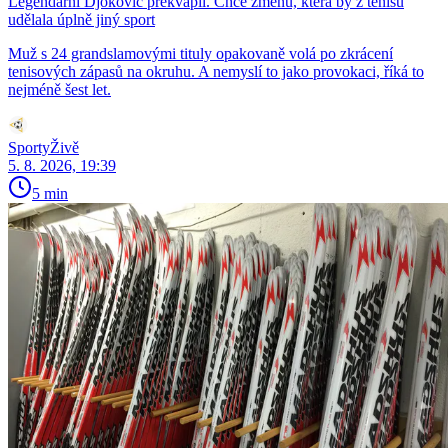
Legendární Djokovič překvapil. Chce změnu, která by z tenisu
udělala úplně jiný sport
Muž s 24 grandslamovými tituly opakovaně volá po zkrácení
tenisových zápasů na okruhu. A nemyslí to jako provokaci, říká to
nejméně šest let.
SportyŽivě
5. 8. 2026, 19:39
5 min