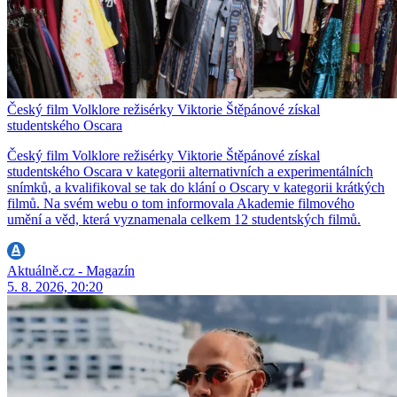
Český film Volklore režisérky Viktorie Štěpánové získal
studentského Oscara
Český film Volklore režisérky Viktorie Štěpánové získal
studentského Oscara v kategorii alternativních a experimentálních
snímků, a kvalifikoval se tak do klání o Oscary v kategorii krátkých
filmů. Na svém webu o tom informovala Akademie filmového
umění a věd, která vyznamenala celkem 12 studentských filmů.
Aktuálně.cz - Magazín
5. 8. 2026, 20:20