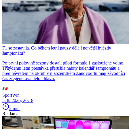
F1 se zastavila. Co během letní pauzy dělají největší hvězdy
šampionátu?
Po první polovině sezony dostali piloti formule 1 zasloužené volno.
Třítýdenní letní přestávka přerušila nabitý kalendář šampionátu a
před návratem na okruh v nizozemském Zandvoortu mají závodníci
čas zregenerovat tělo i hlavu.
SportWin
5. 8. 2026, 20:18
2 min
Reklama