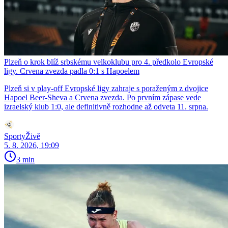
Plzeň o krok blíž srbskému velkoklubu pro 4. předkolo Evropské
ligy. Crvena zvezda padla 0:1 s Hapoelem
Plzeň si v play-off Evropské ligy zahraje s poraženým z dvojice
Hapoel Beer-Sheva a Crvena zvezda. Po prvním zápase vede
izraelský klub 1:0, ale definitivně rozhodne až odveta 11. srpna.
SportyŽivě
5. 8. 2026, 19:09
3 min