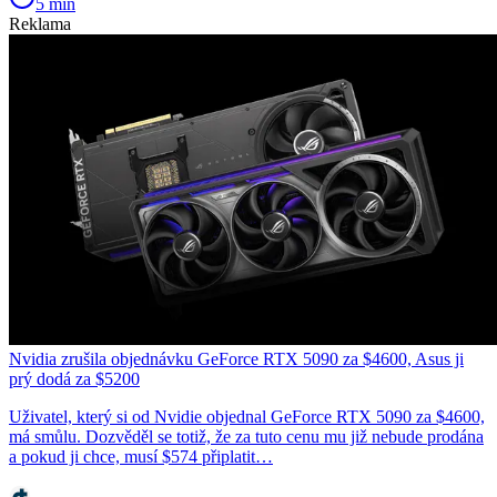
5 min
Reklama
Nvidia zrušila objednávku GeForce RTX 5090 za $4600, Asus ji
prý dodá za $5200
Uživatel, který si od Nvidie objednal GeForce RTX 5090 za $4600,
má smůlu. Dozvěděl se totiž, že za tuto cenu mu již nebude prodána
a pokud ji chce, musí $574 připlatit…