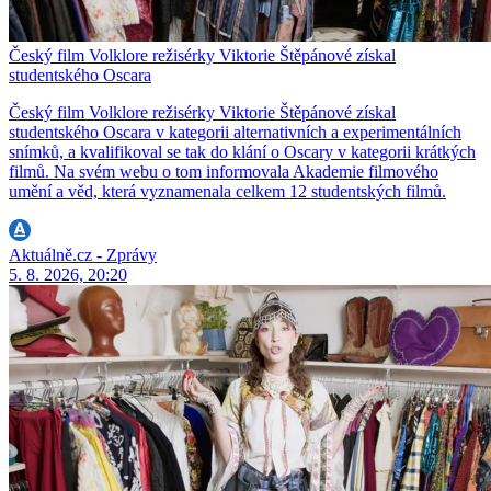
Český film Volklore režisérky Viktorie Štěpánové získal
studentského Oscara
Český film Volklore režisérky Viktorie Štěpánové získal
studentského Oscara v kategorii alternativních a experimentálních
snímků, a kvalifikoval se tak do klání o Oscary v kategorii krátkých
filmů. Na svém webu o tom informovala Akademie filmového
umění a věd, která vyznamenala celkem 12 studentských filmů.
Aktuálně.cz - Zprávy
5. 8. 2026, 20:20