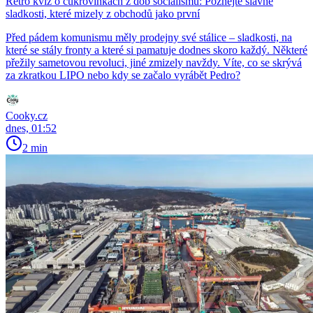
Retro kvíz o cukrovinkách z dob socialismu: Poznejte slavné
sladkosti, které mizely z obchodů jako první
Před pádem komunismu měly prodejny své stálice – sladkosti, na
které se stály fronty a které si pamatuje dodnes skoro každý. Některé
přežily sametovou revoluci, jiné zmizely navždy. Víte, co se skrývá
za zkratkou LIPO nebo kdy se začalo vyrábět Pedro?
Cooky.cz
dnes, 01:52
2 min