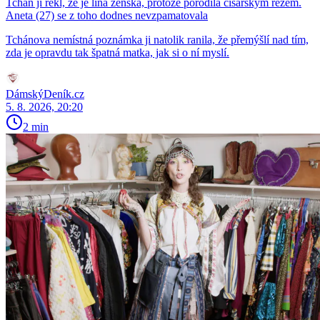
Tchán jí řekl, že je líná ženská, protože porodila císařským řezem.
Aneta (27) se z toho dodnes nevzpamatovala
Tchánova nemístná poznámka ji natolik ranila, že přemýšlí nad tím,
zda je opravdu tak špatná matka, jak si o ní myslí.
DámskýDeník.cz
5. 8. 2026, 20:20
2 min