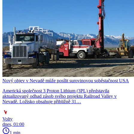
Nový objev v Nevadě může posílit surovinovou soběstačnost USA
Americká společnost 3 Proton Lithium (3PL) představila
aktualizovaný odhad zásob svého projektu Railroad Valley v
Nevadě. Ložisko obsahuje přibližně 31…
Volty
dnes, 01:00
1 min