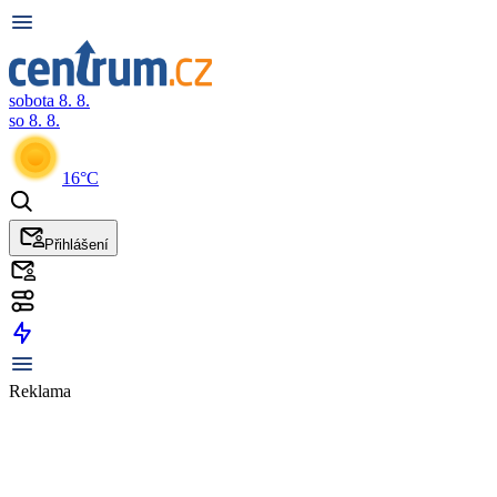
sobota 8. 8.
so 8. 8.
16°C
Přihlášení
Reklama