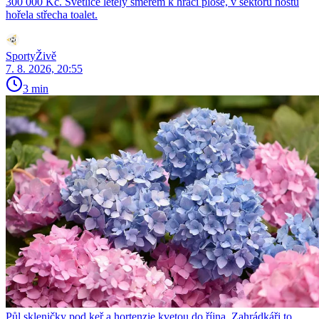
300 000 Kč. Světlice letěly směrem k hrací ploše, v sektoru hostů
hořela střecha toalet.
SportyŽivě
7. 8. 2026, 20:55
3 min
Půl skleničky pod keř a hortenzie kvetou do října. Zahrádkáři to