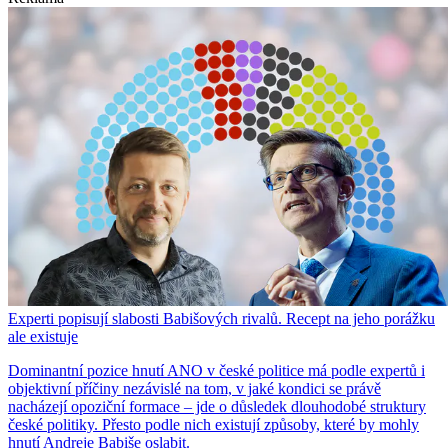
Experti popisují slabosti Babišových rivalů. Recept na jeho porážku
ale existuje
Dominantní pozice hnutí ANO v české politice má podle expertů i
objektivní příčiny nezávislé na tom, v jaké kondici se právě
nacházejí opoziční formace – jde o důsledek dlouhodobé struktury
české politiky. Přesto podle nich existují způsoby, které by mohly
hnutí Andreje Babiše oslabit.