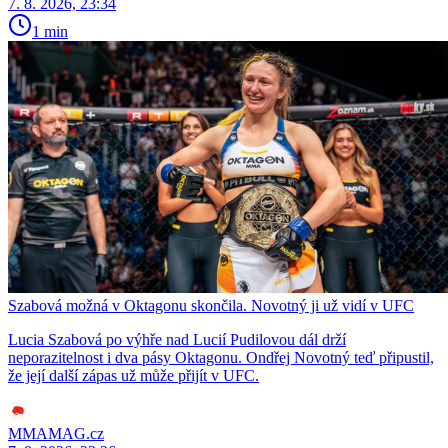
7. 8. 2026, 23:34
1 min
Szabová možná v Oktagonu skončila. Novotný ji už vidí v UFC
Lucia Szabová po výhře nad Lucií Pudilovou dál drží
neporazitelnost i dva pásy Oktagonu. Ondřej Novotný teď připustil,
že její další zápas už může přijít v UFC.
MMAMAG.cz