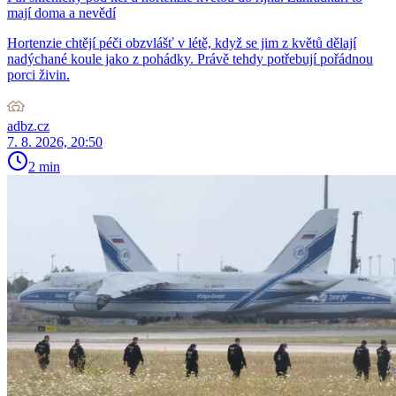
mají doma a nevědí
Hortenzie chtějí péči obzvlášť v létě, když se jim z květů dělají
nadýchané koule jako z pohádky. Právě tehdy potřebují pořádnou
porci živin.
adbz.cz
7. 8. 2026, 20:50
2 min