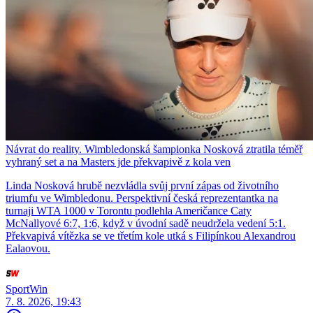
Návrat do reality. Wimbledonská šampionka Nosková ztratila téměř
vyhraný set a na Masters jde překvapivě z kola ven
Linda Nosková hrubě nezvládla svůj první zápas od životního
triumfu ve Wimbledonu. Perspektivní česká reprezentantka na
turnaji WTA 1000 v Torontu podlehla Američance Caty
McNallyové 6:7, 1:6, když v úvodní sadě neudržela vedení 5:1.
Překvapivá vítězka se ve třetím kole utká s Filipínkou Alexandrou
Ealaovou.
SportWin
7. 8. 2026, 19:43