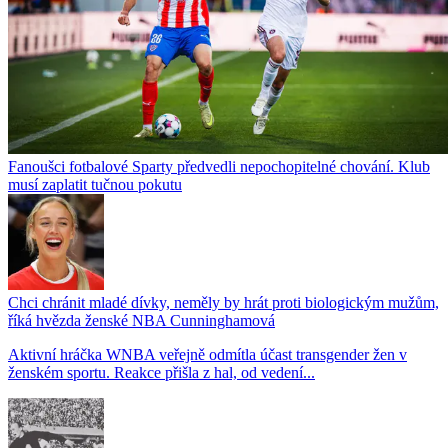
Fanoušci fotbalové Sparty předvedli nepochopitelné chování. Klub
musí zaplatit tučnou pokutu
Chci chránit mladé dívky, neměly by hrát proti biologickým mužům,
říká hvězda ženské NBA Cunninghamová
Aktivní hráčka WNBA veřejně odmítla účast transgender žen v
ženském sportu. Reakce přišla z hal, od vedení...