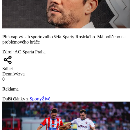
Překvapivý tah sportovního šéfa Sparty Rosického. Má políčeno na
problémového hráče
Zdroj
:
AC Sparta Praha
Sdílet
Denní
výzva
0
Reklama
Další články z
SportyŽivě