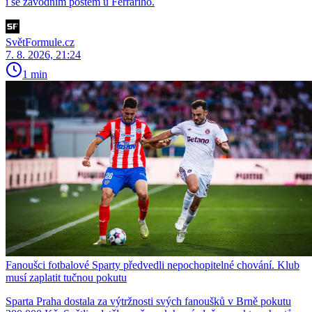
i se závodním postem u Ferrariho.
SvětFormule.cz
7. 8. 2026, 21:24
1 min
Fanoušci fotbalové Sparty předvedli nepochopitelné chování. Klub
musí zaplatit tučnou pokutu
Sparta Praha dostala za výtržnosti svých fanoušků v Brně pokutu