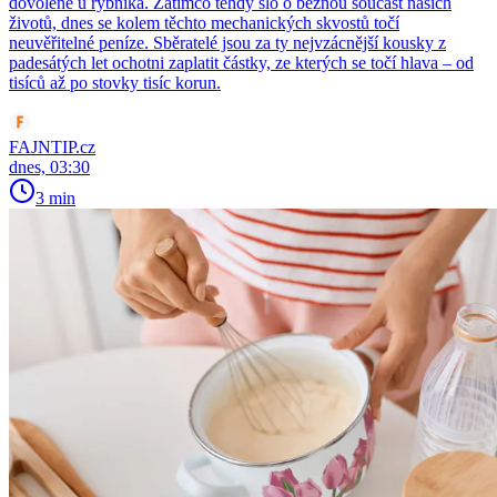
dovolené u rybníka. Zatímco tehdy šlo o běžnou součást našich
životů, dnes se kolem těchto mechanických skvostů točí
neuvěřitelné peníze. Sběratelé jsou za ty nejvzácnější kousky z
padesátých let ochotni zaplatit částky, ze kterých se točí hlava – od
tisíců až po stovky tisíc korun.
FAJNTIP.cz
dnes, 03:30
3 min