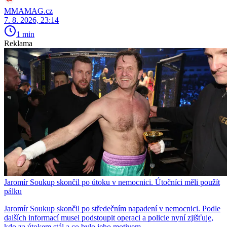
MMAMAG.cz
7. 8. 2026, 23:14
1 min
Reklama
Jaromír Soukup skončil po útoku v nemocnici. Útočníci měli použít
pálku
Jaromír Soukup skončil po středečním napadení v nemocnici. Podle
dalších informací musel podstoupit operaci a policie nyní zjišťuje,
kdo za útokem stál a co bylo jeho motivem.