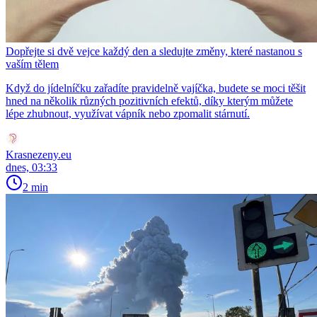
Dopřejte si dvě vejce každý den a sledujte změny, které nastanou s
vaším tělem
Když do jídelníčku zařadíte pravidelně vajíčka, budete se moci těšit
hned na několik různých pozitivních efektů, díky kterým můžete
lépe zhubnout, využívat vápník nebo zpomalit stárnutí.
Krasnezeny.eu
dnes, 03:33
2 min