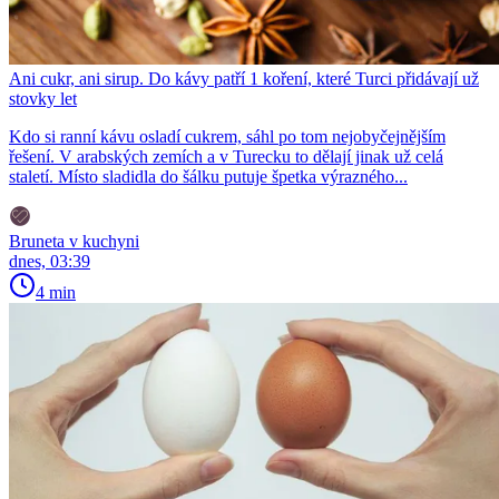
Ani cukr, ani sirup. Do kávy patří 1 koření, které Turci přidávají už
stovky let
Kdo si ranní kávu osladí cukrem, sáhl po tom nejobyčejnějším
řešení. V arabských zemích a v Turecku to dělají jinak už celá
staletí. Místo sladidla do šálku putuje špetka výrazného...
Bruneta v kuchyni
dnes, 03:39
4 min