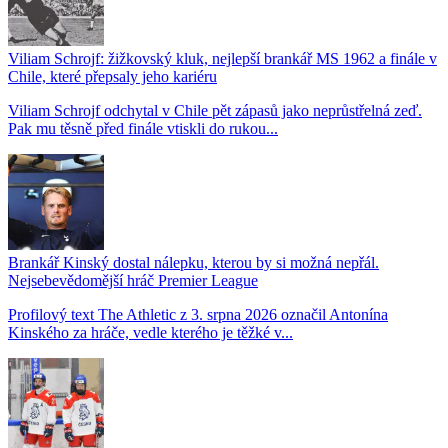
Viliam Schrojf: žižkovský kluk, nejlepší brankář MS 1962 a finále v
Chile, které přepsaly jeho kariéru
Viliam Schrojf odchytal v Chile pět zápasů jako neprůstřelná zeď.
Pak mu těsně před finále vtiskli do rukou...
Brankář Kinský dostal nálepku, kterou by si možná nepřál.
Nejsebevědomější hráč Premier League
Profilový text The Athletic z 3. srpna 2026 označil Antonína
Kinského za hráče, vedle kterého je těžké v...