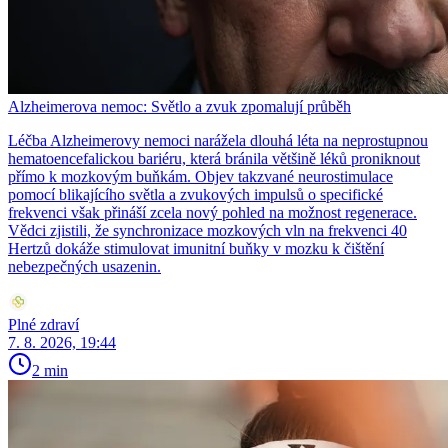
Alzheimerova nemoc: Světlo a zvuk zpomalují průběh
Léčba Alzheimerovy nemoci narážela dlouhá léta na neprostupnou
hematoencefalickou bariéru, která bránila většině léků proniknout
přímo k mozkovým buňkám. Objev takzvané neurostimulace
pomocí blikajícího světla a zvukových impulsů o specifické
frekvenci však přináší zcela nový pohled na možnost regenerace.
Vědci zjistili, že synchronizace mozkových vln na frekvenci 40
Hertzů dokáže stimulovat imunitní buňky v mozku k čištění
nebezpečných usazenin.
Plné zdraví
7. 8. 2026, 19:44
2 min