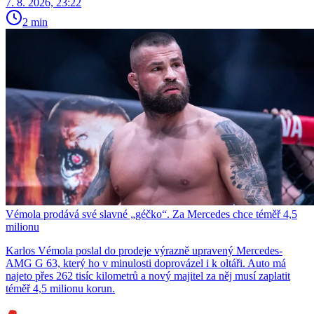
7. 8. 2026, 23:22
2 min
Vémola prodává své slavné „géčko“. Za Mercedes chce téměř 4,5
milionu
Karlos Vémola poslal do prodeje výrazně upravený Mercedes-
AMG G 63, který ho v minulosti doprovázel i k oltáři. Auto má
najeto přes 262 tisíc kilometrů a nový majitel za něj musí zaplatit
téměř 4,5 milionu korun.