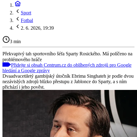
Sport
Fotbal
2. 6. 2026, 19:39
3 min
Překvapivý tah sportovního šéfa Sparty Rosického. Má políčeno na
problémového hráče
Přidejte si obsah Centrum.cz do oblíbených zdrojů pro Google
hledání a Google zprávy
Dvaadvacetiletý gambijský útočník Ebrima Singhateh je podle dvou
nezávislých zdrojů blízko přestupu z Jablonce do Sparty, a s ním
přichází i jeho pověst.