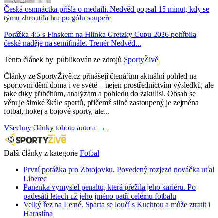
Česká osmnáctka přišla o medaili. Nedvěd popsal 15 minut, kdy se
týmu zhroutila hra po gólu soupeře
Porážka 4:5 s Finskem na Hlinka Gretzky Cupu 2026 pohřbila
české naděje na semifinále. Trenér Nedvěd...
Tento článek byl publikován ze zdrojů
SportyŽivě
Články ze SportyŽivě.cz přinášejí čtenářům aktuální pohled na
sportovní dění doma i ve světě – nejen prostřednictvím výsledků, ale
také díky příběhům, analýzám a pohledu do zákulisí. Obsah se
věnuje široké škále sportů, přičemž silně zastoupený je zejména
fotbal, hokej a bojové sporty, ale...
Všechny články tohoto autora →
Další články z kategorie
Fotbal
První porážka pro Zbrojovku. Povedený rozjezd nováčka uťal
Liberec
Panenka vymyslel penaltu, která přežila jeho kariéru. Po
padesáti letech už jeho jméno patří celému fotbalu
Velký řez na Letné. Sparta se loučí s Kuchtou a může ztratit i
Haraslína