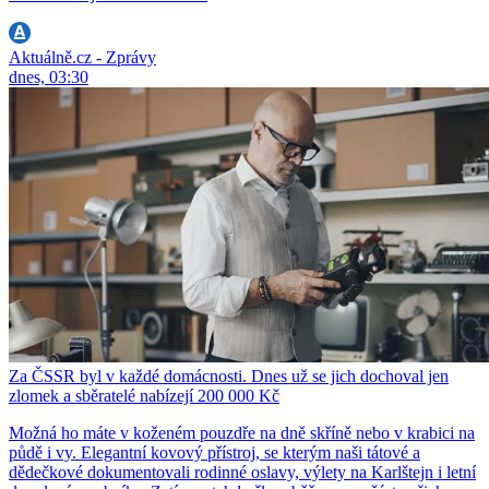
Aktuálně.cz - Zprávy
dnes, 03:30
Za ČSSR byl v každé domácnosti. Dnes už se jich dochoval jen
zlomek a sběratelé nabízejí 200 000 Kč
Možná ho máte v koženém pouzdře na dně skříně nebo v krabici na
půdě i vy. Elegantní kovový přístroj, se kterým naši tátové a
dědečkové dokumentovali rodinné oslavy, výlety na Karlštejn i letní