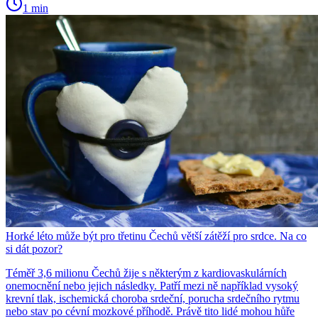
1 min
Horké léto může být pro třetinu Čechů větší zátěží pro srdce. Na co
si dát pozor?
Téměř 3,6 milionu Čechů žije s některým z kardiovaskulárních
onemocnění nebo jejich následky. Patří mezi ně například vysoký
krevní tlak, ischemická choroba srdeční, porucha srdečního rytmu
nebo stav po cévní mozkové příhodě. Právě tito lidé mohou hůře