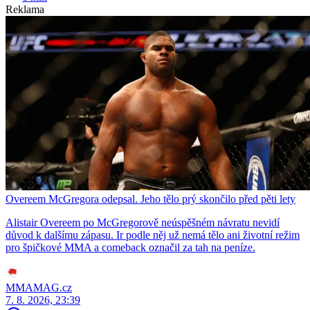
Reklama
Overeem McGregora odepsal. Jeho tělo prý skončilo před pěti lety
Alistair Overeem po McGregorově neúspěšném návratu nevidí
důvod k dalšímu zápasu. Ir podle něj už nemá tělo ani životní režim
pro špičkové MMA a comeback označil za tah na peníze.
MMAMAG.cz
7. 8. 2026, 23:39