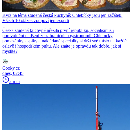
Kvíz na téma studená česká kuchyně: Chlebíčky jsou jen začátek.
Všech 10 otázek zodpoví jen experti
Česká studená kuchyně přežila první republiku, socialismus i
porevoluční nadšení ze zahraničních gastronomií. Chlebíčky,
pomazánky, aspiky a nakládané speciality si drží své místo na každé
oslavě i hospodském pultu. Ale znáte je opravdu tak dobře, jak si
myslíte?
Cooky.cz
dnes, 02:45
2 min