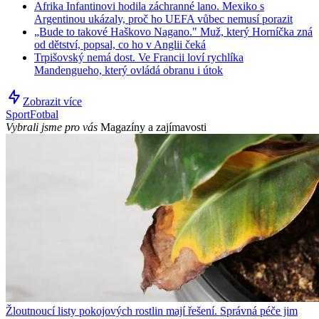
Afrika Infantinovi hodila záchranné lano. Mexiko s
Argentinou ukázaly, proč ho UEFA vůbec nemusí porazit
„Bude to takové Haškovo Nagano." Muž, který Horníčka zná
od dětství, popsal, co ho v Anglii čeká
Trpišovský nemá dost. Ve Francii loví rychlíka
Mandengueho, který ovládá obranu i útok
Zobrazit více
Sport
Fotbal
Vybrali jsme pro vás
Magazíny a zajímavosti
Žloutnoucí listy pokojových rostlin mají řešení. Správná péče jim