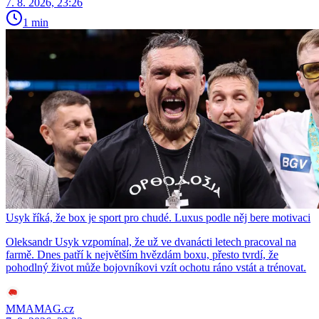
7. 8. 2026, 23:26
1 min
Usyk říká, že box je sport pro chudé. Luxus podle něj bere motivaci
Oleksandr Usyk vzpomínal, že už ve dvanácti letech pracoval na
farmě. Dnes patří k největším hvězdám boxu, přesto tvrdí, že
pohodlný život může bojovníkovi vzít ochotu ráno vstát a trénovat.
MMAMAG.cz