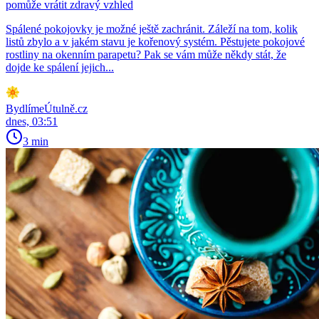
pomůže vrátit zdravý vzhled
Spálené pokojovky je možné ještě zachránit. Záleží na tom, kolik
listů zbylo a v jakém stavu je kořenový systém. Pěstujete pokojové
rostliny na okenním parapetu? Pak se vám může někdy stát, že
dojde ke spálení jejich...
BydlímeÚtulně.cz
dnes, 03:51
3 min