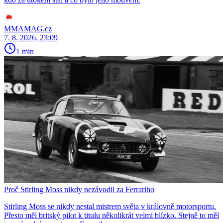
MMAMAG.cz
7. 8. 2026, 23:09
1 min
Proč Stirling Moss nikdy nezávodil za Ferrariho
Stirling Moss se nikdy nestal mistrem světa v královně motorsportu.
Přesto měl britský pilot k titulu několikrát velmi blízko. Stejně to měl