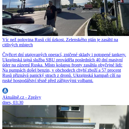
Víc než polovina Rusů cítí úzkost. Zelenského plán je zasáhl na
citlivých místech
Čtyřicet dní utajovaných operací, zničené sklady i potopené tankery.
Ukrajinská tajná služba SBU prováděla posledních 40 dní masivní
úder na zázemí Ruska. Místo kolapsu fronty zasáhla obyčejné lidi:
Na pumpách došel benzin, v obchodech chybí zboží a 57 procent
Rusů přiznává panický strach z dronů. Ukrajinská kampaň cílí na
ruské hospodářství těsně před zářijovými volbami.
Aktuálně.cz - Zprávy
dnes, 03:30