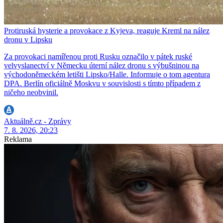
Protiruská hysterie a provokace z Kyjeva, reaguje Kreml na nález
dronu v Lipsku
Za provokaci namířenou proti Rusku označilo v pátek ruské
velvyslanectví v Německu úterní nález dronu s výbušninou na
východoněmeckém letišti Lipsko/Halle. Informuje o tom agentura
DPA. Berlín oficiálně Moskvu v souvislosti s tímto případem z
ničeho neobvinil.
Aktuálně.cz - Zprávy
7. 8. 2026, 20:23
Reklama