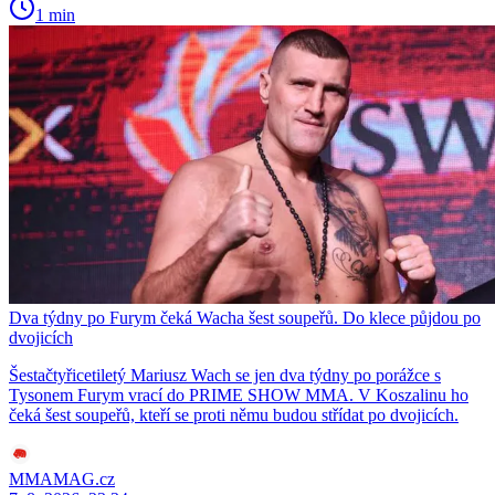
1 min
Dva týdny po Furym čeká Wacha šest soupeřů. Do klece půjdou po
dvojicích
Šestačtyřicetiletý Mariusz Wach se jen dva týdny po porážce s
Tysonem Furym vrací do PRIME SHOW MMA. V Koszalinu ho
čeká šest soupeřů, kteří se proti němu budou střídat po dvojicích.
MMAMAG.cz