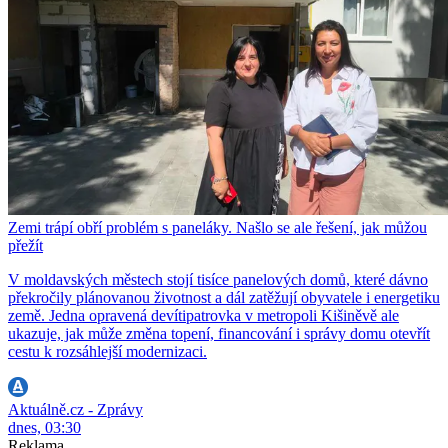
Zemi trápí obří problém s paneláky. Našlo se ale řešení, jak můžou
přežít
V moldavských městech stojí tisíce panelových domů, které dávno
překročily plánovanou životnost a dál zatěžují obyvatele i energetiku
země. Jedna opravená devítipatrovka v metropoli Kišiněvě ale
ukazuje, jak může změna topení, financování i správy domu otevřít
cestu k rozsáhlejší modernizaci.
Aktuálně.cz - Zprávy
dnes, 03:30
Reklama