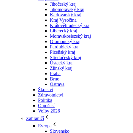
Jihočeský kraj
Jihomoravský kraj
Karlovarský kraj
Kraj Vysočina
Králověhradecký kraj
Liberecký kraj
Moravskoslezský kraj
Olomoucký kraj
Pardubický kraj
Plzeňský kraj
Středočeský kraj
Ústecký kraj
Zlínský kraj
Praha
Brno
Ostrava
Školství
Zdravotnictví
Politika
O počasí
Volby 2026
Zahraničí
Evropa
Slovensko