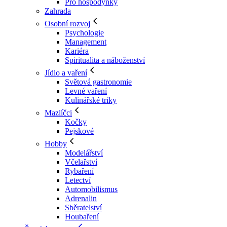
Pro hospodyňky
Zahrada
Osobní rozvoj
Psychologie
Management
Kariéra
Spiritualita a náboženství
Jídlo a vaření
Světová gastronomie
Levné vaření
Kulinářské triky
Mazlíčci
Kočky
Pejskové
Hobby
Modelářství
Včelařství
Rybaření
Letectví
Automobilismus
Adrenalin
Sběratelství
Houbaření