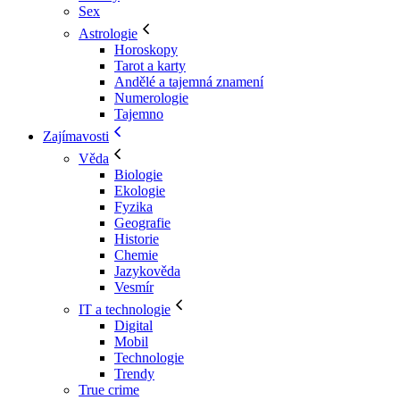
Sex
Astrologie
Horoskopy
Tarot a karty
Andělé a tajemná znamení
Numerologie
Tajemno
Zajímavosti
Věda
Biologie
Ekologie
Fyzika
Geografie
Historie
Chemie
Jazykověda
Vesmír
IT a technologie
Digital
Mobil
Technologie
Trendy
True crime