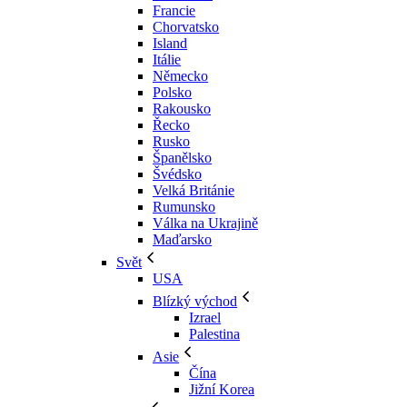
Francie
Chorvatsko
Island
Itálie
Německo
Polsko
Rakousko
Řecko
Rusko
Španělsko
Švédsko
Velká Británie
Rumunsko
Válka na Ukrajině
Maďarsko
Svět
USA
Blízký východ
Izrael
Palestina
Asie
Čína
Jižní Korea