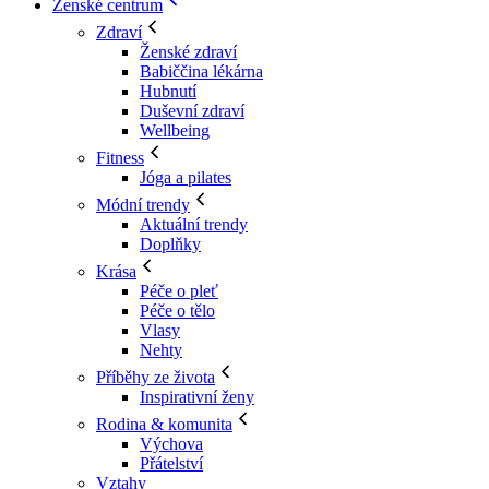
Ženské centrum
Zdraví
Ženské zdraví
Babiččina lékárna
Hubnutí
Duševní zdraví
Wellbeing
Fitness
Jóga a pilates
Módní trendy
Aktuální trendy
Doplňky
Krása
Péče o pleť
Péče o tělo
Vlasy
Nehty
Příběhy ze života
Inspirativní ženy
Rodina & komunita
Výchova
Přátelství
Vztahy