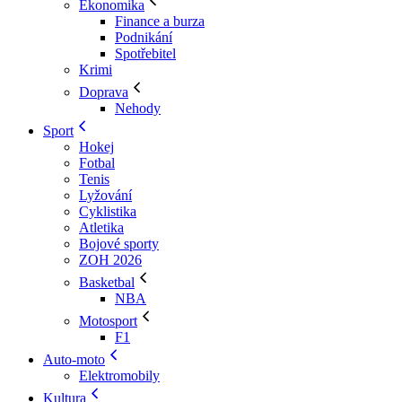
Ekonomika
Finance a burza
Podnikání
Spotřebitel
Krimi
Doprava
Nehody
Sport
Hokej
Fotbal
Tenis
Lyžování
Cyklistika
Atletika
Bojové sporty
ZOH 2026
Basketbal
NBA
Motosport
F1
Auto-moto
Elektromobily
Kultura