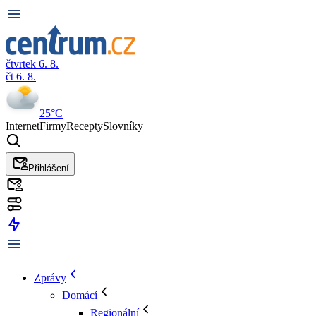
čtvrtek 6. 8.
čt 6. 8.
25°C
Internet
Firmy
Recepty
Slovníky
Přihlášení
Zprávy
Domácí
Regionální