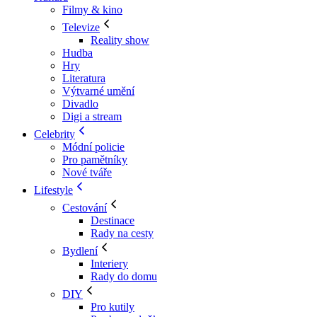
Filmy & kino
Televize
Reality show
Hudba
Hry
Literatura
Výtvarné umění
Divadlo
Digi a stream
Celebrity
Módní policie
Pro pamětníky
Nové tváře
Lifestyle
Cestování
Destinace
Rady na cesty
Bydlení
Interiery
Rady do domu
DIY
Pro kutily