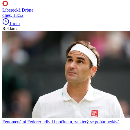
Liberecká Drbna
dnes, 18:52
1 min
Reklama
Fenomenální Federer udivil i počinem, za který se pohár nedává