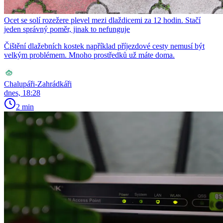
Ocet se solí rozežere plevel mezi dlaždicemi za 12 hodin. Stačí
jeden správný poměr, jinak to nefunguje
Čištění dlažebních kostek například příjezdové cesty nemusí být
velkým problémem. Mnoho prostředků už máte doma.
Chalupáři-Zahrádkáři
dnes, 18:28
2 min