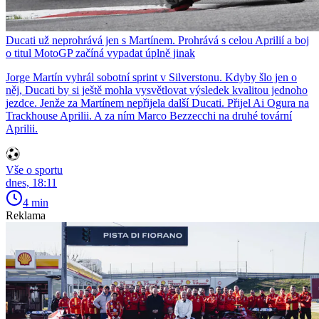
Ducati už neprohrává jen s Martínem. Prohrává s celou Aprilií a boj
o titul MotoGP začíná vypadat úplně jinak
Jorge Martín vyhrál sobotní sprint v Silverstonu. Kdyby šlo jen o
něj, Ducati by si ještě mohla vysvětlovat výsledek kvalitou jednoho
jezdce. Jenže za Martínem nepřijela další Ducati. Přijel Ai Ogura na
Trackhouse Aprilii. A za ním Marco Bezzecchi na druhé tovární
Aprilii.
Vše o sportu
dnes, 18:11
4 min
Reklama