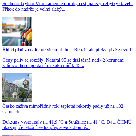
Sucho odkrylo u Víru kamenné obruby cest, pařezy i zbytky staveb.
Přítok do nádrže je velmi slabý,...
Řidiči platí za naftu nejvíc od dubna. Benzín ale překvapivě zlevnil
Ceny paliv se rozešly: Natural 95 se drží těsně nad 42 korunami,
zatímco diesel po dalším skoku míří k 45...
Česko zažívá mimořádný rok: teplotní rekordy padly už na 132
stanicích
Doksany vystoupaly na 41,9 °C a Strážnice na 41 °C. Data ČHMÚ
ukazují, že letošní vedra přepisovala dlouhé...