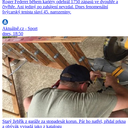
Roger Federer během kariéry odehrál 1750 zápasů ve dvouhře a
čtyřhře. Ani jediný po zahájení nevzdal. Dnes fenomenální
švýcarský tenista slaví 45. narozeniny.
Aktuálně.cz - Sport
dnes, 18:50
Starý žebřík z garáže za stopadesát korun. Pár ho natřel, přidal prkna
a obývák vypadá jako z katalogu