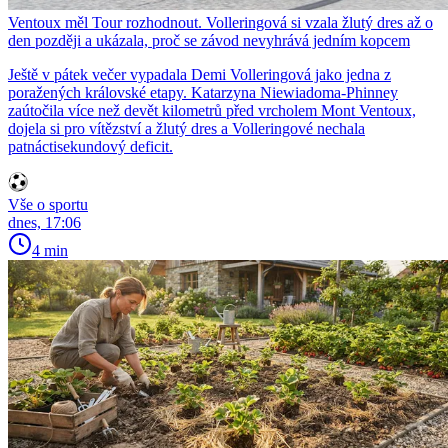
Ventoux měl Tour rozhodnout. Volleringová si vzala žlutý dres až o
den později a ukázala, proč se závod nevyhrává jedním kopcem
Ještě v pátek večer vypadala Demi Volleringová jako jedna z
poražených královské etapy. Katarzyna Niewiadoma-Phinney
zaútočila více než devět kilometrů před vrcholem Mont Ventoux,
dojela si pro vítězství a žlutý dres a Volleringové nechala
patnáctisekundový deficit.
Vše o sportu
dnes, 17:06
4 min