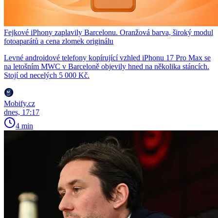
Fejkové iPhony zaplavily Barcelonu. Oranžová barva, široký modul
fotoaparátů a cena zlomek originálu
Levné androidové telefony kopírující vzhled iPhonu 17 Pro Max se
na letošním MWC v Barceloně objevily hned na několika stáncích.
Stojí od necelých 5 000 Kč.
Mobify.cz
dnes, 17:17
4 min