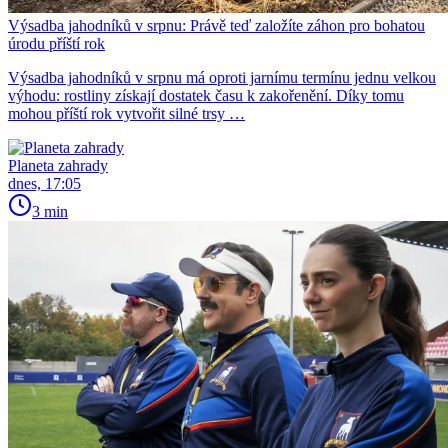
Výsadba jahodníků v srpnu: Právě teď založíte záhon pro bohatou
úrodu příští rok
Výsadba jahodníků v srpnu má oproti jarnímu termínu jednu velkou
výhodu: rostliny získají dostatek času k zakořenění. Díky tomu
mohou příští rok vytvořit silné trsy …
Planeta zahrady
dnes, 17:05
3 min