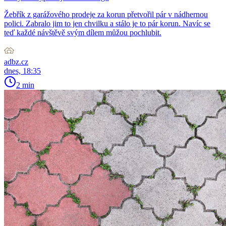
Žebřík z garážového prodeje za korun přetvořil pár v nádhernou
polici. Zabralo jim to jen chvilku a stálo je to pár korun. Navíc se
teď každé návštěvě svým dílem můžou pochlubit.
adbz.cz
dnes, 18:35
2 min