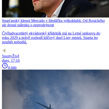
Sparťanský klenot Mercado v hledáčku velkoklubů. Od Rosického
ale dostal nálepku o neprodejnosti
Čtyřiadvacetiletý ekvádorský křídelník má na Letné smlouvu do
roku 2029 a právě rozhodl klíčový duel Ligy mistrů. Sparta ho
pouštět nehodlá.
SportyŽivě
dnes, 17:16
4 min