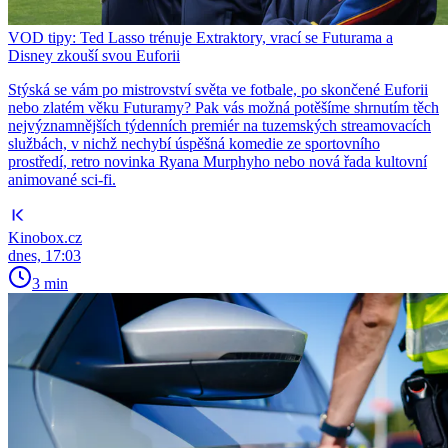
VOD tipy: Ted Lasso trénuje Extraktory, vrací se Futurama a
Disney zkouší svou Euforii
Stýská se vám po mistrovství světa ve fotbale, po skončené Euforii
nebo zlatém věku Futuramy? Pak vás možná potěšíme shrnutím těch
nejvýznamnějších týdenních premiér na tuzemských streamovacích
službách, v nichž nechybí úspěšná komedie ze sportovního
prostředí, retro novinka Ryana Murphyho nebo nová řada kultovní
animované sci-fi.
Kinobox.cz
dnes, 17:03
3 min