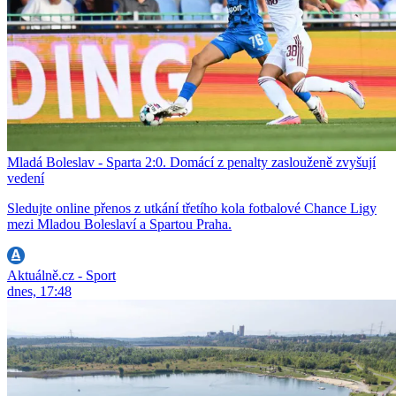
Mladá Boleslav - Sparta 2:0. Domácí z penalty zaslouženě zvyšují
vedení
Sledujte online přenos z utkání třetího kola fotbalové Chance Ligy
mezi Mladou Boleslaví a Spartou Praha.
Aktuálně.cz - Sport
dnes, 17:48