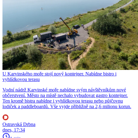
U Karvinského moře stojí nový kontejner. Nabídne bistro i
vyhlídkovou terasu
Vodní nádrž Karvinské moře nabídne svým návštěvníkům nové
občerstvení. Město na místě nechalo vybudovat gastro kontejner.
Ten kromě bistra nabídne i vyhlídkovou terasu nebo půjčovnu
lodiček a paddleboardů. Vše vyjde přibližně na 2,6 milionu korun.
Ostravská Drbna
dnes, 17:34