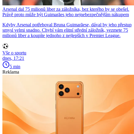
Arsenal dal 75 milionů liber za záložníka, bez kterého by se obešel.
Právě proto může být Guimarães jeho nejnebezpečnějším nákupem
Kdyby Arsenal potřeboval Bruna Guimarãese, dával by jeho přestup
smysl velmi snadno. Chybí vám elitní střední záložník, vezmete 75
milionů liber a koupíte jednoho z nejlepších v Premier League.
Vše o sportu
dnes, 17:21
5 min
Reklama