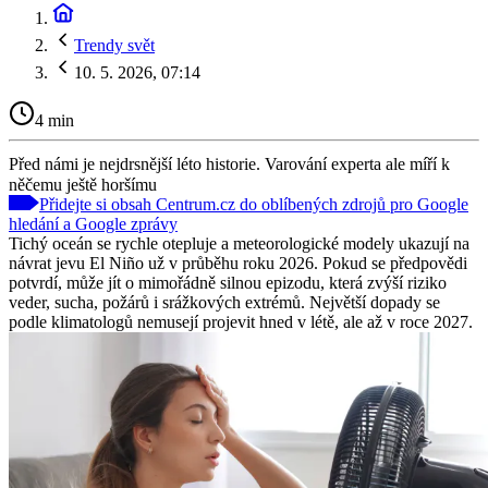
Trendy svět
10. 5. 2026, 07:14
4 min
Před námi je nejdrsnější léto historie. Varování experta ale míří k
něčemu ještě horšímu
Přidejte si obsah Centrum.cz do oblíbených zdrojů pro Google
hledání a Google zprávy
Tichý oceán se rychle otepluje a meteorologické modely ukazují na
návrat jevu El Niño už v průběhu roku 2026. Pokud se předpovědi
potvrdí, může jít o mimořádně silnou epizodu, která zvýší riziko
veder, sucha, požárů i srážkových extrémů. Největší dopady se
podle klimatologů nemusejí projevit hned v létě, ale až v roce 2027.