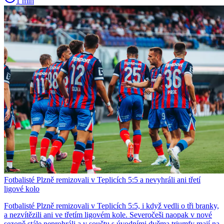
1 min
Fotbalisté Plzně remizovali v Teplicích 5:5 a nevyhráli ani třetí
ligové kolo
Fotbalisté Plzně remizovali v Teplicích 5:5, i když vedli o tři branky,
a nezvítězili ani ve třetím ligovém kole. Severočeši naopak v nové
sezoně stále neprohráli a v součtu s úvodními dvěma triumfy mají na