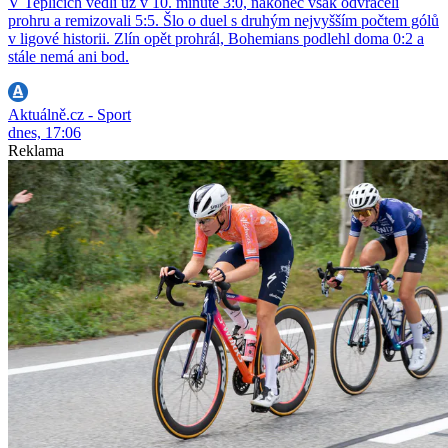
V Teplicích vedli už v 10. minutě 3:0, nakonec však odvraceli
prohru a remizovali 5:5. Šlo o duel s druhým nejvyšším počtem gólů
v ligové historii. Zlín opět prohrál, Bohemians podlehl doma 0:2 a
stále nemá ani bod.
Aktuálně.cz - Sport
dnes, 17:06
Reklama