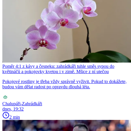
Poměr 4:1 z kávy a česneku: zahrádkáři tuhle směs sypou do
květináčů a pokojovky kvetou i v zimě. Mšice z ní utečou
Pokojové rostliny je třeba vždy správně vyživit. Pokud to dokážete,
budou vám dělat radost po opravdu dlouhá léta.
Chalupáři-Zahrádkáři
dnes, 19:32
2 min