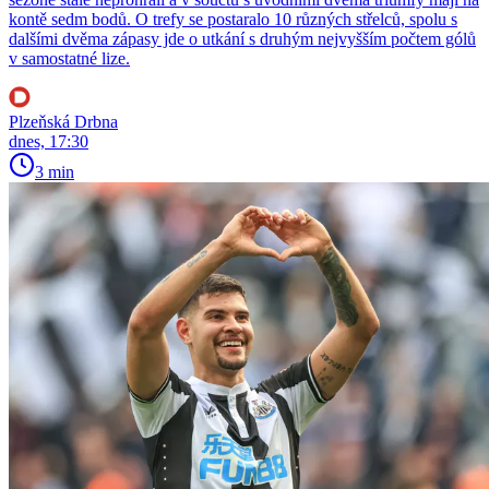
kontě sedm bodů. O trefy se postaralo 10 různých střelců, spolu s
dalšími dvěma zápasy jde o utkání s druhým nejvyšším počtem gólů
v samostatné lize.
Plzeňská Drbna
dnes, 17:30
3 min