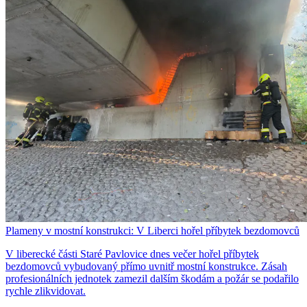
Plameny v mostní konstrukci: V Liberci hořel příbytek bezdomovců
V liberecké části Staré Pavlovice dnes večer hořel příbytek
bezdomovců vybudovaný přímo uvnitř mostní konstrukce. Zásah
profesionálních jednotek zamezil dalším škodám a požár se podařilo
rychle zlikvidovat.