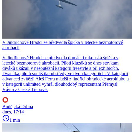
V Jindřichově Hradci se předvedla špička v letecké bezmotorové
akrobacii
V Jindřichově Hradci se předvedla domácí i rakouská špička v
letecké bezmotorové akrobacii. Piloti kluzáků se dnes stovkám
diváků ukázali v nesoutěžní kategorii freestyle a při exhibicích.
Dvacítka pilotů soutěžila od středy ve dvou kategoriích. V kategorii
advanced zvítězil Aleš Ferra mladší z jindřichohradecké aeroklubu a
v kategorii unlimited vyhrál dlouhodobý reprezentant Přemysl
Vávra z České Třebové.
Budějcká Drbna
dnes, 17:14
1 min