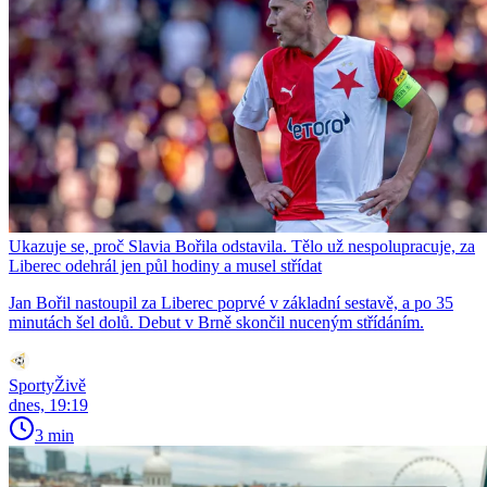
Ukazuje se, proč Slavia Bořila odstavila. Tělo už nespolupracuje, za
Liberec odehrál jen půl hodiny a musel střídat
Jan Bořil nastoupil za Liberec poprvé v základní sestavě, a po 35
minutách šel dolů. Debut v Brně skončil nuceným střídáním.
SportyŽivě
dnes, 19:19
3 min