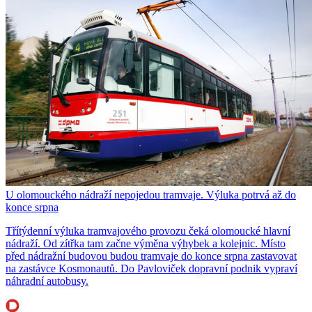
U olomouckého nádraží nepojedou tramvaje. Výluka potrvá až do
konce srpna
Třítýdenní výluka tramvajového provozu čeká olomoucké hlavní
nádraží. Od zítřka tam začne výměna výhybek a kolejnic. Místo
před nádražní budovou budou tramvaje do konce srpna zastavovat
na zastávce Kosmonautů. Do Pavloviček dopravní podnik vypraví
náhradní autobusy.