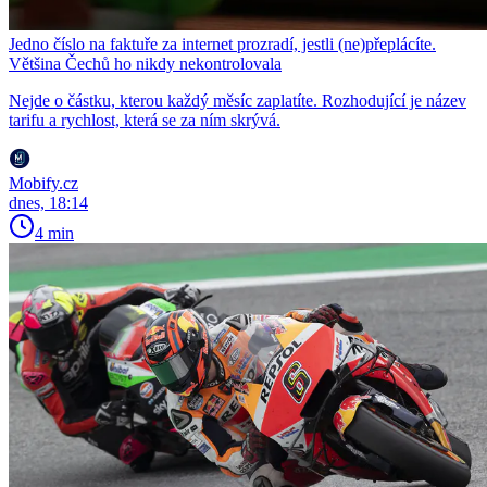
Jedno číslo na faktuře za internet prozradí, jestli (ne)přeplácíte.
Většina Čechů ho nikdy nekontrolovala
Nejde o částku, kterou každý měsíc zaplatíte. Rozhodující je název
tarifu a rychlost, která se za ním skrývá.
Mobify.cz
dnes, 18:14
4 min