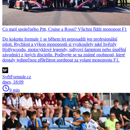
Co mají společného Pitt, Cruise a Rossi? Všichni řídili monopost F1
Do kokpitu formule 1 se během let neposadili jen profesionální
piloti. Rychlost a výkon monopostů si vyzkoušely také hvězdy
Hollywoodu, motocyklové legendy, rallyoví šampioni nebo úspěšní
závodníci z jiných disciplín. Podívejte se na známé osobnosti, které
dostaly jedinečnou příležitost usednout za volant monopostu F1.
SvětFormule.cz
dnes, 18:09
9 min