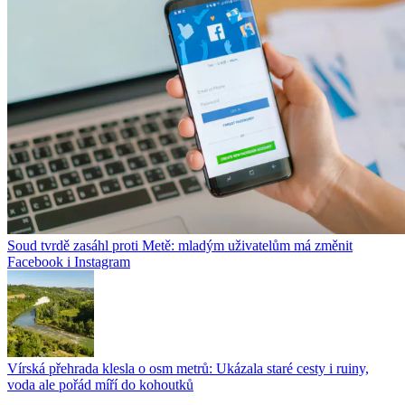
Soud tvrdě zasáhl proti Metě: mladým uživatelům má změnit
Facebook i Instagram
Vírská přehrada klesla o osm metrů: Ukázala staré cesty i ruiny,
voda ale pořád míří do kohoutků