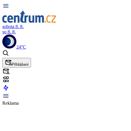
sobota 8. 8.
so 8. 8.
24°C
Přihlášení
Reklama