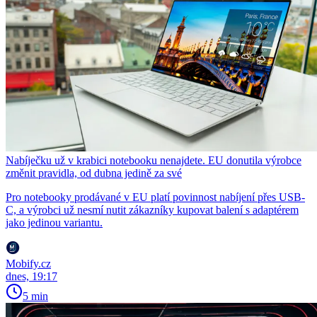
Nabíječku už v krabici notebooku nenajdete. EU donutila výrobce
změnit pravidla, od dubna jedině za své
Pro notebooky prodávané v EU platí povinnost nabíjení přes USB-
C, a výrobci už nesmí nutit zákazníky kupovat balení s adaptérem
jako jedinou variantu.
Mobify.cz
dnes, 19:17
5 min