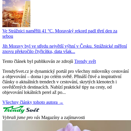
Ve Strážnici naměřili 41 °C. Moravský rekord padl třetí den za
sebou
Jih Moravy byl ve středu největší výhní v Česku. Strážnické měření
znovu překročilo čtyřicítku, data však...
Tento článek byl publikován ze zdrojů
Trendy svět
TrendySvet.cz je dynamický portál pro všechny milovníky cestování
a objevování – doma i po celém světě. Přináší čtivé a inspirativní
články o aktuálních trendech v cestování, skrytých klenotech i
osvědčených destinacích. Nabízí praktické tipy na cesty, od
objevování lokálních perel až po...
Všechny články tohoto autora →
Vybrali jsme pro vás
Magazíny a zajímavosti