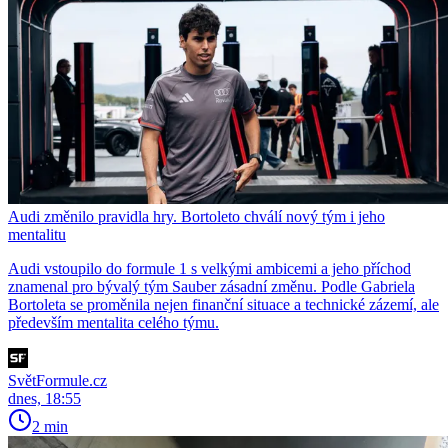
Audi změnilo pravidla hry. Bortoleto chválí nový tým i jeho
mentalitu
Audi vstoupilo do formule 1 s velkými ambicemi a jeho příchod
znamenal pro bývalý tým Sauber zásadní změnu. Podle Gabriela
Bortoleta se proměnila nejen finanční situace a technické zázemí, ale
především mentalita celého týmu.
SvětFormule.cz
dnes, 18:55
2 min