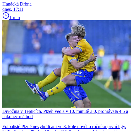
Hanácká Drbna
dnes, 17:11
1 min
Divočina v Teplicích. Plzeň vedla v 10. minutě 3:0, prohrávala 4:5 a
nakonec má bod
Fotbalisté Plzně nevyhráli ani ve 3. kole nového ročníku první ligy.