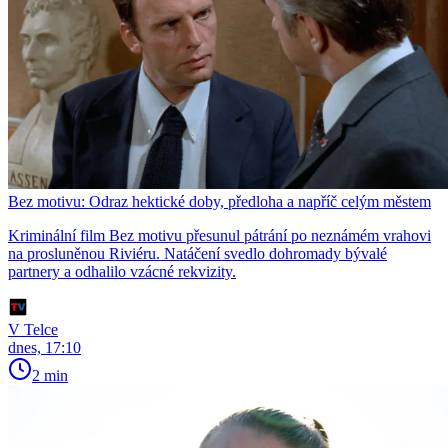
Bez motivu: Odraz hektické doby, předloha a napříč celým městem
Kriminální film Bez motivu přesunul pátrání po neznámém vrahovi
na prosluněnou Riviéru. Natáčení svedlo dohromady bývalé
partnery a odhalilo vzácné rekvizity.
V Telce
dnes, 17:10
2 min