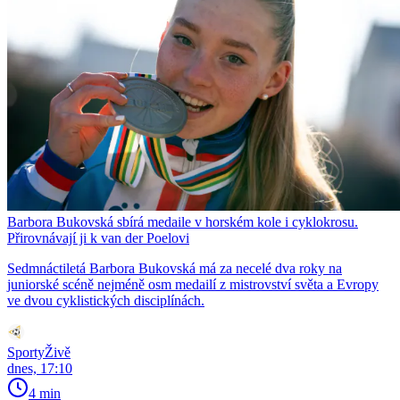
Barbora Bukovská sbírá medaile v horském kole i cyklokrosu.
Přirovnávají ji k van der Poelovi
Sedmnáctiletá Barbora Bukovská má za necelé dva roky na
juniorské scéně nejméně osm medailí z mistrovství světa a Evropy
ve dvou cyklistických disciplínách.
SportyŽivě
dnes, 17:10
4 min