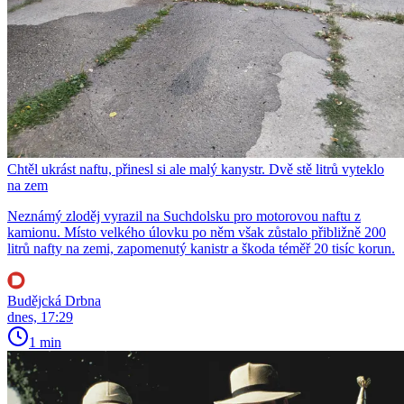
Chtěl ukrást naftu, přinesl si ale malý kanystr. Dvě stě litrů vyteklo
na zem
Neznámý zloděj vyrazil na Suchdolsku pro motorovou naftu z
kamionu. Místo velkého úlovku po něm však zůstalo přibližně 200
litrů nafty na zemi, zapomenutý kanistr a škoda téměř 20 tisíc korun.
Budějcká Drbna
dnes, 17:29
1 min