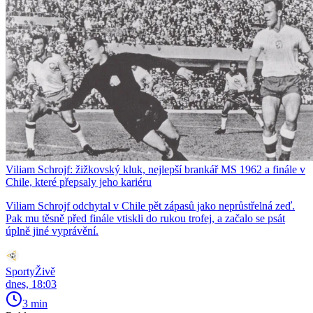
Viliam Schrojf: žižkovský kluk, nejlepší brankář MS 1962 a finále v
Chile, které přepsaly jeho kariéru
Viliam Schrojf odchytal v Chile pět zápasů jako neprůstřelná zeď.
Pak mu těsně před finále vtiskli do rukou trofej, a začalo se psát
úplně jiné vyprávění.
SportyŽivě
dnes, 18:03
3 min