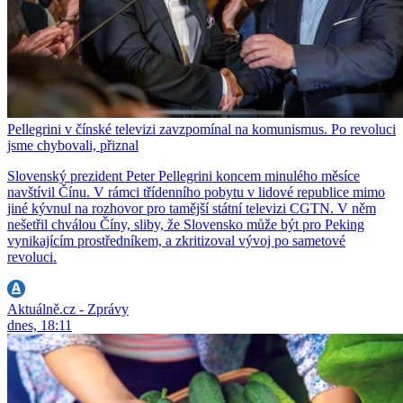
Pellegrini v čínské televizi zavzpomínal na komunismus. Po revoluci
jsme chybovali, přiznal
Slovenský prezident Peter Pellegrini koncem minulého měsíce
navštívil Čínu. V rámci třídenního pobytu v lidové republice mimo
jiné kývnul na rozhovor pro tamější státní televizi CGTN. V něm
nešetřil chválou Číny, sliby, že Slovensko může být pro Peking
vynikajícím prostředníkem, a zkritizoval vývoj po sametové
revoluci.
Aktuálně.cz - Zprávy
dnes, 18:11