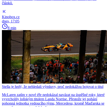
článků.
Kinobox.cz
dnes, 17:05
8 min
Stella je hrdý, že nehledali výmluvy, proč nedokážou bojovat o titul
McLaren zatím v nové éře nedokázal navázat na úspěšné roky, které
vyvrcholily loňským titulem Landa Norrise. Přestože jej pohání
pohonná jednotka vedoucího týmu, Mercedesu, kromě Maďarska se