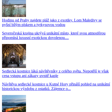
Hodinu od Prahy najdete pláž jako z exotiky. Lom Maledivy se
pyšní bílým pískem a tyrkysovou vodou
Severočeská krajina ukrývá unikátní místo, které svou atmosférou
připomíná luxusní exotickou dovolenou....
Sedlecká kostnice láká návštěvníky z celého světa. Nepotěší je však
cena vstupu ani zákazy uvnitř kaple
Návštěva sedlecké kostnice u Kutné Hory přináší pohled na unikátní
historickou výzdobu z ostatků. Zájemce o...