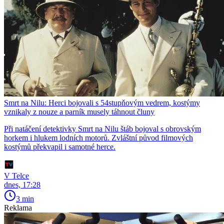
Smrt na Nilu: Herci bojovali s 54stupňovým vedrem, kostýmy
vznikaly z nouze a parník musely táhnout čluny
Při natáčení detektivky Smrt na Nilu štáb bojoval s obrovským
horkem i hlukem lodních motorů. Zvláštní původ filmových
kostýmů překvapil i samotné herce.
V Telce
dnes, 17:28
3 min
Reklama