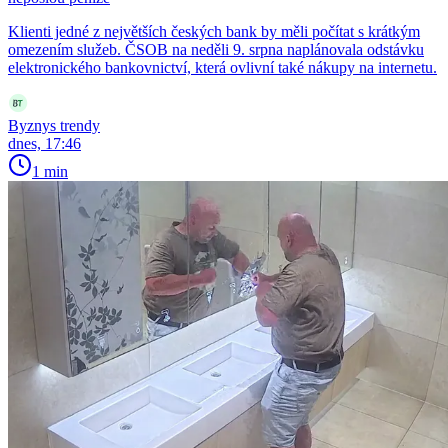
Klienti jedné z největších českých bank by měli počítat s krátkým
omezením služeb. ČSOB na neděli 9. srpna naplánovala odstávku
elektronického bankovnictví, která ovlivní také nákupy na internetu.
Byznys trendy
dnes, 17:46
1 min