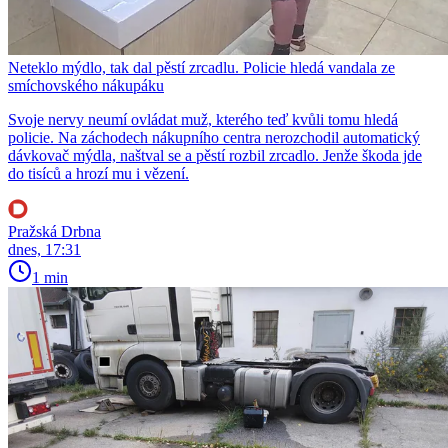
Neteklo mýdlo, tak dal pěstí zrcadlu. Policie hledá vandala ze
smíchovského nákupáku
Svoje nervy neumí ovládat muž, kterého teď kvůli tomu hledá
policie. Na záchodech nákupního centra nerozchodil automatický
dávkovač mýdla, naštval se a pěstí rozbil zrcadlo. Jenže škoda jde
do tisíců a hrozí mu i vězení.
Pražská Drbna
dnes, 17:31
1 min