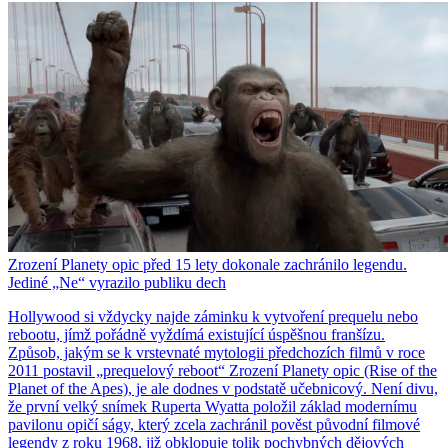
Zrození Planety opic před 15 lety dokonale zachránilo legendu.
Jediné „Ne“ vyrazilo publiku dech
Hollywood si vždycky najde záminku k vytvoření prequelu nebo
rebootu, jímž pořádně vyždímá existující úspěšnou franšízu.
Způsob, jakým se k vrstevnaté mytologii předchozích filmů v roce
2011 postavil „prequelový reboot“ Zrození Planety opic (Rise of the
Planet of the Apes), je ale dodnes v podstatě učebnicový. Není divu,
že první velký snímek Ruperta Wyatta položil základ modernímu
pavilonu opičí ságy, který zcela zachránil pověst původní filmové
legendy z roku 1968, již obklopuje tolik pochybných dějových