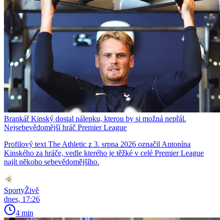
Brankář Kinský dostal nálepku, kterou by si možná nepřál.
Nejsebevědomější hráč Premier League
Profilový text The Athletic z 3. srpna 2026 označil Antonína
Kinského za hráče, vedle kterého je těžké v celé Premier League
najít někoho sebevědomějšího.
SportyŽivě
dnes, 17:26
4 min