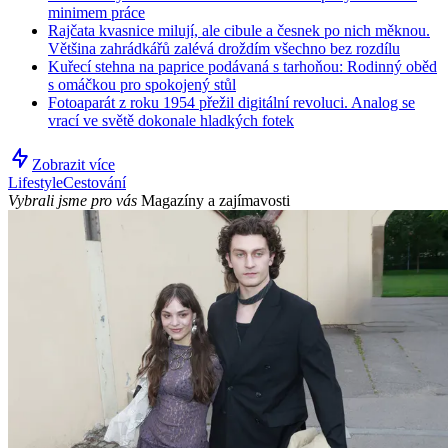
minimem práce
Rajčata kvasnice milují, ale cibule a česnek po nich měknou.
Většina zahrádkářů zalévá droždím všechno bez rozdílu
Kuřecí stehna na paprice podávaná s tarhoňou: Rodinný oběd
s omáčkou pro spokojený stůl
Fotoaparát z roku 1954 přežil digitální revoluci. Analog se
vrací ve světě dokonale hladkých fotek
Zobrazit více
Lifestyle
Cestování
Vybrali jsme pro vás
Magazíny a zajímavosti