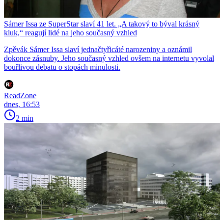
Sámer Issa ze SuperStar slaví 41 let. „A takový to býval krásný
kluk,“ reagují lidé na jeho současný vzhled
Zpěvák Sámer Issa slaví jednačtyřicáté narozeniny a oznámil
dokonce zásnuby. Jeho současný vzhled ovšem na internetu vyvolal
bouřlivou debatu o stopách minulosti.
ReadZone
dnes, 16:53
2 min