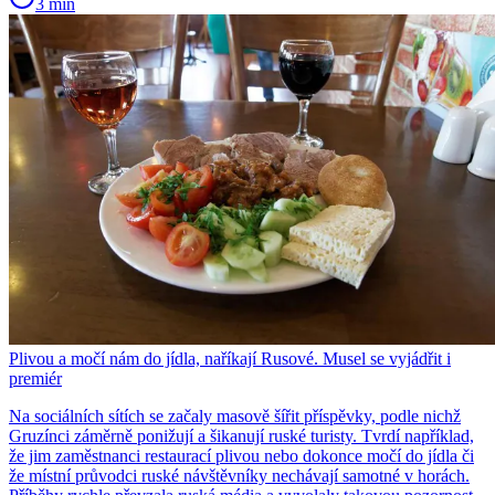
3 min
Plivou a močí nám do jídla, naříkají Rusové. Musel se vyjádřit i
premiér
Na sociálních sítích se začaly masově šířit příspěvky, podle nichž
Gruzínci záměrně ponižují a šikanují ruské turisty. Tvrdí například,
že jim zaměstnanci restaurací plivou nebo dokonce močí do jídla či
že místní průvodci ruské návštěvníky nechávají samotné v horách.