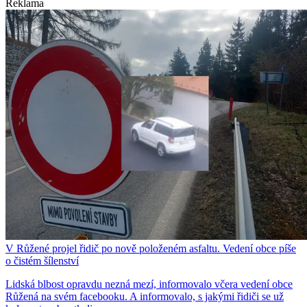
Reklama
V Růžené projel řidič po nově položeném asfaltu. Vedení obce píše
o čistém šílenství
Lidská blbost opravdu nezná mezí, informovalo včera vedení obce
Růžená na svém facebooku. A informovalo, s jakými řidiči se už