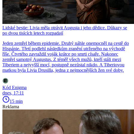
Lidské bestie: Livia měla otrávit Augusta i jeho dědice. Důkazy se
po dvou tisících letech rozpadají
Jeden zemřel během epidemie. Druhý náhle onemocněl na cestě do
Hispánie. Třetí podlehl následkům zranění utrženého na východě
říše. Čtvrtého zavraždil voják krátce po smrti císaře. Nakonec
zemřel samotný Augustus. Z téměř všech mužů, kteří stáli mezi
Tiberiem a nejvyšší mocí, postupně nezůstal nikdo. A Tiberiovou
matkou byla Livia Drusilla, jedna z nejmocnějších žen své doby.
Kód Enigma
dnes, 17:11
15 min
Reklama