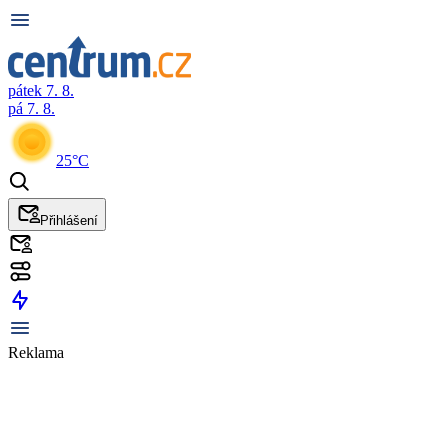
pátek 7. 8.
pá 7. 8.
25°C
Přihlášení
Reklama