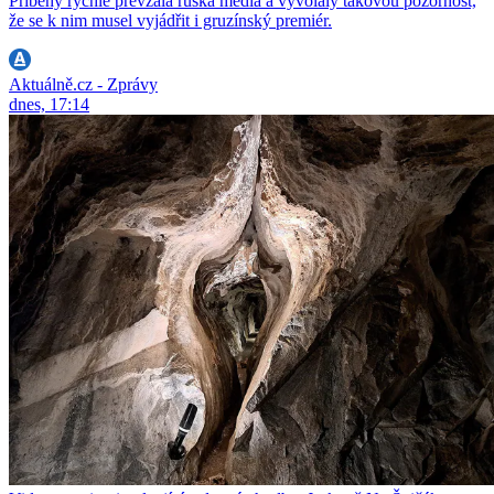
Příběhy rychle převzala ruská média a vyvolaly takovou pozornost,
že se k nim musel vyjádřit i gruzínský premiér.
Aktuálně.cz - Zprávy
dnes, 17:14