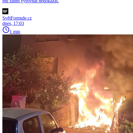
mu zatím vyrovnat nedokázal.
SvětFormule.cz
dnes, 17:03
1 min