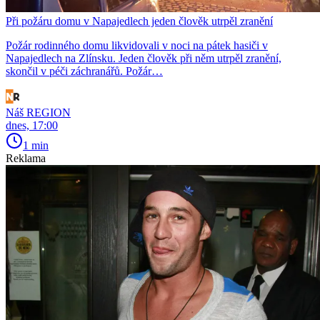
Při požáru domu v Napajedlech jeden člověk utrpěl zranění
Požár rodinného domu likvidovali v noci na pátek hasiči v
Napajedlech na Zlínsku. Jeden člověk při něm utrpěl zranění,
skončil v péči záchranářů. Požár…
Náš REGION
dnes, 17:00
1 min
Reklama