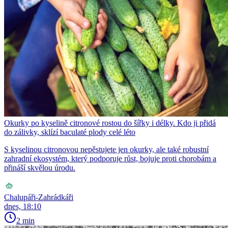
Okurky po kyselině citronové rostou do šířky i délky. Kdo ji přidá
do zálivky, sklízí baculaté plody celé léto
S kyselinou citronovou nepěstujete jen okurky, ale také robustní
zahradní ekosystém, který podporuje růst, bojuje proti chorobám a
přináší skvělou úrodu.
Chalupáři-Zahrádkáři
dnes, 18:10
2 min