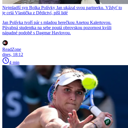
Nejmladší syn Bolka Polívky Jan ukázal svou partnerku. Vždyť to
je celá Vlastička z Dědictví, píší lidé
Jan Polívka tvoří pár s mladou herečkou Anetou Kalertovou.
Půvabná studentka na sebe poutá obrovskou pozornost kvůli
nápadné podobě s Dagmar Havlovou.
ReadZone
dnes, 18:12
4 min