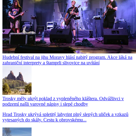
Hudební festival na jihu Moravy hlásí nabitý program. Akce láká na
zahraniční interprety a štamprli slivovice na uvítání
Trosky měly ukrýt poklad z vypleněného kláštera. Odvážlivci v
podzemí našli varovné nápisy i slepé chodby
Hrad Trosky ukrývá spletitý labyrint plný slepých uliček a vzkazů
vytesaných do skály. Cestu k obrovskému...