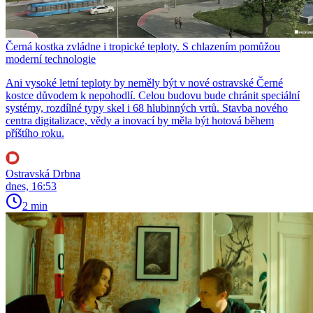
Černá kostka zvládne i tropické teploty. S chlazením pomůžou
moderní technologie
Ani vysoké letní teploty by neměly být v nové ostravské Černé
kostce důvodem k nepohodlí. Celou budovu bude chránit speciální
systémy, rozdílné typy skel i 68 hlubinných vrtů. Stavba nového
centra digitalizace, vědy a inovací by měla být hotová během
příštího roku.
Ostravská Drbna
dnes, 16:53
2 min