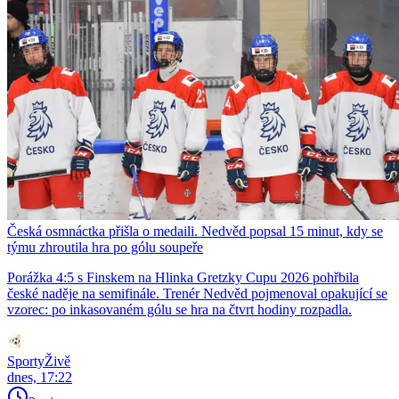
Česká osmnáctka přišla o medaili. Nedvěd popsal 15 minut, kdy se
týmu zhroutila hra po gólu soupeře
Porážka 4:5 s Finskem na Hlinka Gretzky Cupu 2026 pohřbila
české naděje na semifinále. Trenér Nedvěd pojmenoval opakující se
vzorec: po inkasovaném gólu se hra na čtvrt hodiny rozpadla.
SportyŽivě
dnes, 17:22