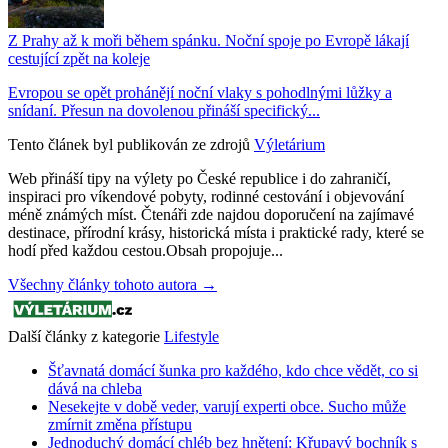
Z Prahy až k moři během spánku. Noční spoje po Evropě lákají
cestující zpět na koleje
Evropou se opět prohánějí noční vlaky s pohodlnými lůžky a
snídaní. Přesun na dovolenou přináší specifický...
Tento článek byl publikován ze zdrojů
Výletárium
Web přináší tipy na výlety po České republice i do zahraničí,
inspiraci pro víkendové pobyty, rodinné cestování i objevování
méně známých míst. Čtenáři zde najdou doporučení na zajímavé
destinace, přírodní krásy, historická místa i praktické rady, které se
hodí před každou cestou.Obsah propojuje...
Všechny články tohoto autora →
Další články z kategorie
Lifestyle
Šťavnatá domácí šunka pro každého, kdo chce vědět, co si
dává na chleba
Nesekejte v době veder, varují experti obce. Sucho může
zmírnit změna přístupu
Jednoduchý domácí chléb bez hnětení: Křupavý bochník s