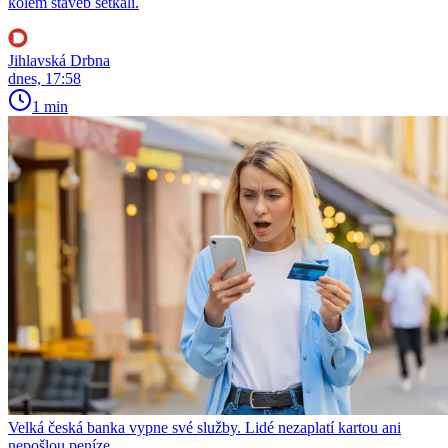
kolem staveb setkali.
Jihlavská Drbna
dnes, 17:58
1 min
Velká česká banka vypne své služby. Lidé nezaplatí kartou ani
nepošlou peníze