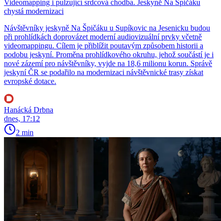
Videomapping i pulzující srdcová chodba. Jeskyně Na Špičáku
chystá modernizaci
Návštěvníky jeskyně Na Špičáku u Supíkovic na Jesenicku budou
při prohlídkách doprovázet moderní audiovizuální prvky včetně
videomappingu. Cílem je přiblížit poutavým způsobem historii a
podobu jeskyní. Proměna prohlídkového okruhu, jehož součástí je i
nové zázemí pro návštěvníky, vyjde na 18,6 milionu korun. Správě
jeskyní ČR se podařilo na modernizaci návštěvnické trasy získat
evropské dotace.
Hanácká Drbna
dnes, 17:12
2 min