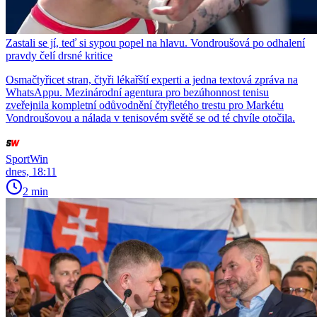
Zastali se jí, teď si sypou popel na hlavu. Vondroušová po odhalení
pravdy čelí drsné kritice
Osmačtyřicet stran, čtyři lékařští experti a jedna textová zpráva na
WhatsAppu. Mezinárodní agentura pro bezúhonnost tenisu
zveřejnila kompletní odůvodnění čtyřletého trestu pro Markétu
Vondroušovou a nálada v tenisovém světě se od té chvíle otočila.
SportWin
dnes, 18:11
2 min