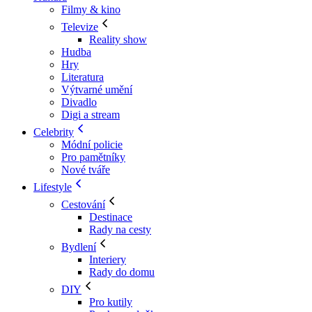
Filmy & kino
Televize
Reality show
Hudba
Hry
Literatura
Výtvarné umění
Divadlo
Digi a stream
Celebrity
Módní policie
Pro pamětníky
Nové tváře
Lifestyle
Cestování
Destinace
Rady na cesty
Bydlení
Interiery
Rady do domu
DIY
Pro kutily