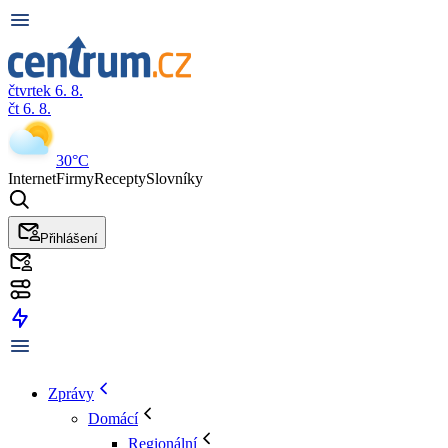
čtvrtek 6. 8.
čt 6. 8.
30°C
Internet
Firmy
Recepty
Slovníky
Přihlášení
Zprávy
Domácí
Regionální