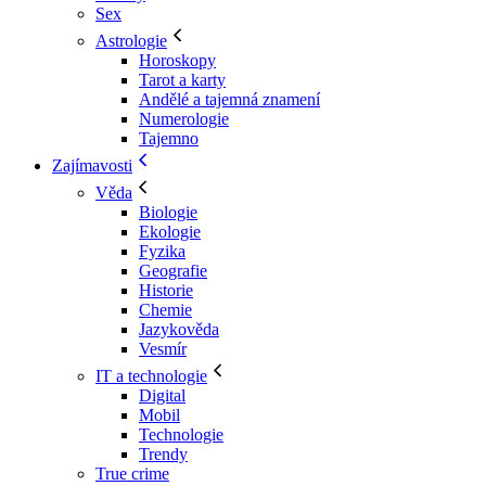
Sex
Astrologie
Horoskopy
Tarot a karty
Andělé a tajemná znamení
Numerologie
Tajemno
Zajímavosti
Věda
Biologie
Ekologie
Fyzika
Geografie
Historie
Chemie
Jazykověda
Vesmír
IT a technologie
Digital
Mobil
Technologie
Trendy
True crime