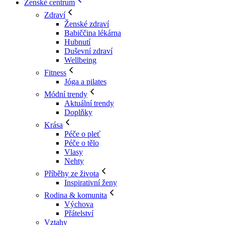
Ženské centrum
Zdraví
Ženské zdraví
Babiččina lékárna
Hubnutí
Duševní zdraví
Wellbeing
Fitness
Jóga a pilates
Módní trendy
Aktuální trendy
Doplňky
Krása
Péče o pleť
Péče o tělo
Vlasy
Nehty
Příběhy ze života
Inspirativní ženy
Rodina & komunita
Výchova
Přátelství
Vztahy