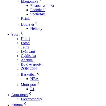
Ekonomika
Finance a burza
Podnikání
Spotřebitel
Krimi
Doprava
Nehody
Sport
Hokej
Fotbal
Tenis
Lyžování
Cyklistika
Atletika
Bojové sporty
ZOH 2026
Basketbal
NBA
Motosport
F1
Auto-moto
Elektromobily
Kultura