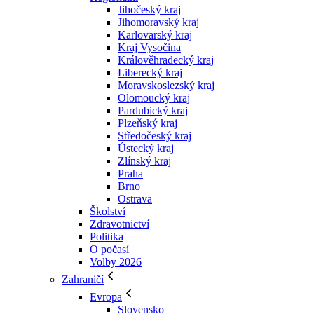
Jihočeský kraj
Jihomoravský kraj
Karlovarský kraj
Kraj Vysočina
Králověhradecký kraj
Liberecký kraj
Moravskoslezský kraj
Olomoucký kraj
Pardubický kraj
Plzeňský kraj
Středočeský kraj
Ústecký kraj
Zlínský kraj
Praha
Brno
Ostrava
Školství
Zdravotnictví
Politika
O počasí
Volby 2026
Zahraničí
Evropa
Slovensko