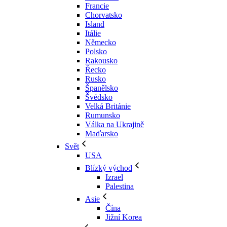
Francie
Chorvatsko
Island
Itálie
Německo
Polsko
Rakousko
Řecko
Rusko
Španělsko
Švédsko
Velká Británie
Rumunsko
Válka na Ukrajině
Maďarsko
Svět
USA
Blízký východ
Izrael
Palestina
Asie
Čína
Jižní Korea