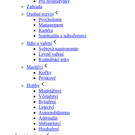
Pro hospodyňky
Zahrada
Osobní rozvoj
Psychologie
Management
Kariéra
Spiritualita a náboženství
Jídlo a vaření
Světová gastronomie
Levné vaření
Kulinářské triky
Mazlíčci
Kočky
Pejskové
Hobby
Modelářství
Včelařství
Rybaření
Letectví
Automobilismus
Adrenalin
Sběratelství
Houbaření