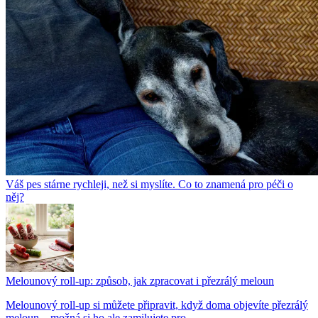
Váš pes stárne rychleji, než si myslíte. Co to znamená pro péči o
něj?
Melounový roll-up: způsob, jak zpracovat i přezrálý meloun
Melounový roll-up si můžete připravit, když doma objevíte přezrálý
meloun – možná si ho ale zamilujete pro...