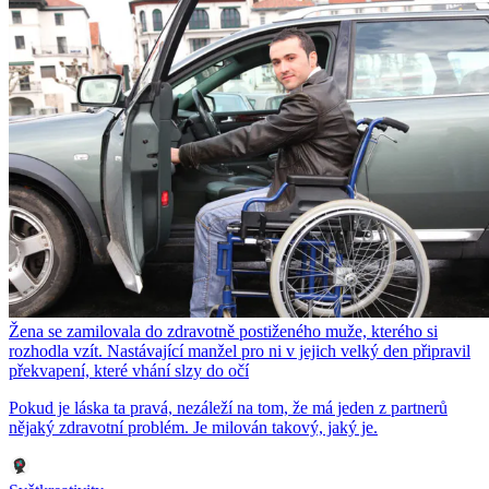
Žena se zamilovala do zdravotně postiženého muže, kterého si
rozhodla vzít. Nastávající manžel pro ni v jejich velký den připravil
překvapení, které vhání slzy do očí
Pokud je láska ta pravá, nezáleží na tom, že má jeden z partnerů
nějaký zdravotní problém. Je milován takový, jaký je.