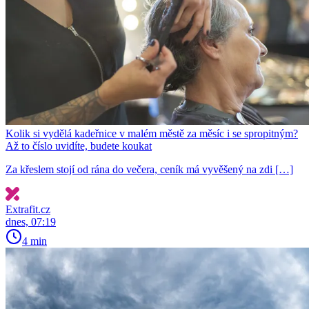
Kolik si vydělá kadeřnice v malém městě za měsíc i se spropitným?
Až to číslo uvidíte, budete koukat
Za křeslem stojí od rána do večera, ceník má vyvěšený na zdi […]
Extrafit.cz
dnes, 07:19
4 min