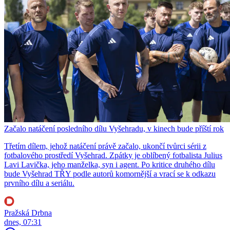
Začalo natáčení posledního dílu Vyšehradu, v kinech bude příští rok
Třetím dílem, jehož natáčení právě začalo, ukončí tvůrci sérii z
fotbalového prostředí Vyšehrad. Zpátky je oblíbený fotbalista Julius
Lavi Lavička, jeho manželka, syn i agent. Po kritice druhého dílu
bude Vyšehrad TŘY podle autorů komornější a vrací se k odkazu
prvního dílu a seriálu.
Pražská Drbna
dnes, 07:31