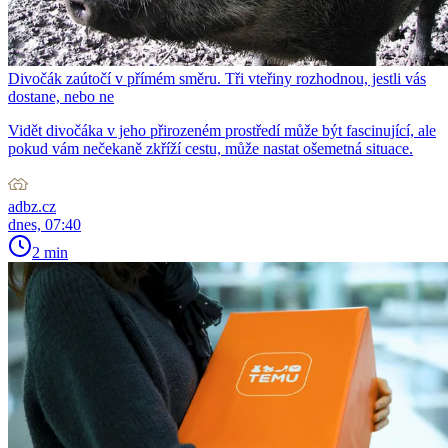
Divočák zaútočí v přímém směru. Tři vteřiny rozhodnou, jestli vás
dostane, nebo ne
Vidět divočáka v jeho přirozeném prostředí může být fascinující, ale
pokud vám nečekaně zkříží cestu, může nastat ošemetná situace.
adbz.cz
dnes, 07:40
2 min