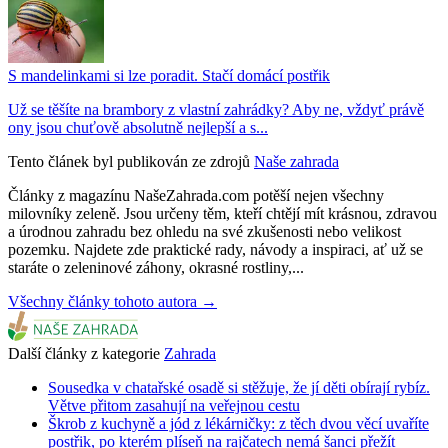
S mandelinkami si lze poradit. Stačí domácí postřik
Už se těšíte na brambory z vlastní zahrádky? Aby ne, vždyť právě
ony jsou chuťově absolutně nejlepší a s...
Tento článek byl publikován ze zdrojů
Naše zahrada
Články z magazínu NašeZahrada.com potěší nejen všechny
milovníky zeleně. Jsou určeny těm, kteří chtějí mít krásnou, zdravou
a úrodnou zahradu bez ohledu na své zkušenosti nebo velikost
pozemku. Najdete zde praktické rady, návody a inspiraci, ať už se
staráte o zeleninové záhony, okrasné rostliny,...
Všechny články tohoto autora →
Další články z kategorie
Zahrada
Sousedka v chatařské osadě si stěžuje, že jí děti obírají rybíz.
Větve přitom zasahují na veřejnou cestu
Škrob z kuchyně a jód z lékárničky: z těch dvou věcí uvaříte
postřik, po kterém plíseň na rajčatech nemá šanci přežít