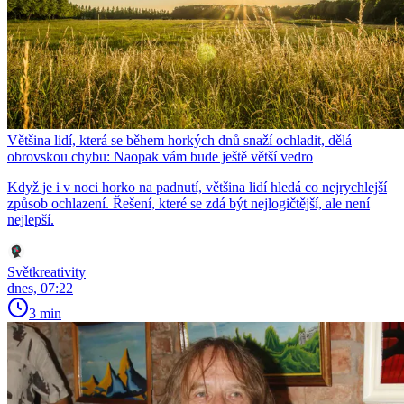
Většina lidí, která se během horkých dnů snaží ochladit, dělá
obrovskou chybu: Naopak vám bude ještě větší vedro
Když je i v noci horko na padnutí, většina lidí hledá co nejrychlejší
způsob ochlazení. Řešení, které se zdá být nejlogičtější, ale není
nejlepší.
Světkreativity
dnes, 07:22
3 min