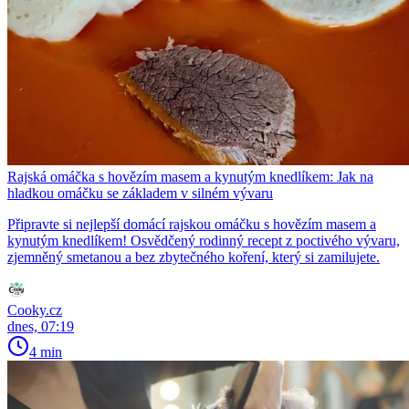
Rajská omáčka s hovězím masem a kynutým knedlíkem: Jak na
hladkou omáčku se základem v silném vývaru
Připravte si nejlepší domácí rajskou omáčku s hovězím masem a
kynutým knedlíkem! Osvědčený rodinný recept z poctivého vývaru,
zjemněný smetanou a bez zbytečného koření, který si zamilujete.
Cooky.cz
dnes, 07:19
4 min