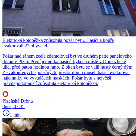
Elektrická koloběžka způsobila požár bytu. Hasiči z kouře
evakuovali 22 obyvatel
Požár nad ránem zcela zdemoloval byt ve druhém patře panelového
domu v Plzni. První jednotka hasičů byla na místě v Domažlické
ulici před pátou hodinou ráno. Z oken bytu se valil hustý černý dým.
Ze zakouřených společných prostor domu museli hasiči evakuovat
nájemníky ve vyváděcích maskách. Požár bytu s největší
pravděpodobností způsobila elektrická koloběžka.
Plzeňská Drbna
dnes, 07:35
1 min