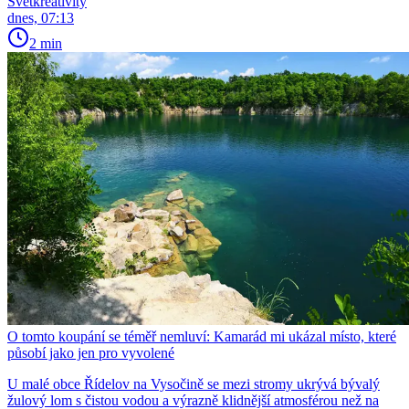
Světkreativity
dnes, 07:13
2 min
O tomto koupání se téměř nemluví: Kamarád mi ukázal místo, které
působí jako jen pro vyvolené
U malé obce Řídelov na Vysočině se mezi stromy ukrývá bývalý
žulový lom s čistou vodou a výrazně klidnější atmosférou než na