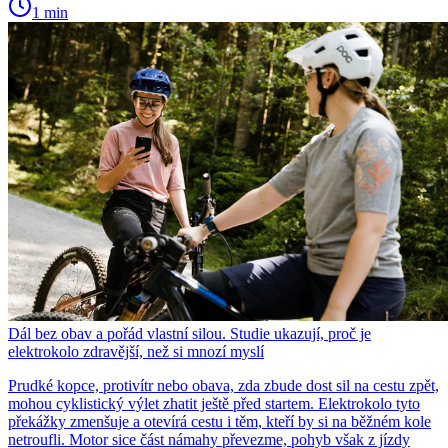
1 min
Dál bez obav a pořád vlastní silou. Studie ukazují, proč je
elektrokolo zdravější, než si mnozí myslí
Prudké kopce, protivítr nebo obava, zda zbude dost sil na cestu zpět,
mohou cyklistický výlet zhatit ještě před startem. Elektrokolo tyto
překážky zmenšuje a otevírá cestu i těm, kteří by si na běžném kole
netroufli. Motor sice část námahy převezme, pohyb však z jízdy