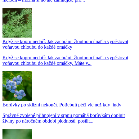
Když se kopru nedaří: Jak zachránit žloutnoucí nať a vypěstovat
voňavou chloubu do každé omáčky
Když se kopru nedaří: Jak zachránit žloutnoucí nať a vypěstovat
voňavou chloubu do každé omáčky. Máte v...
Borůvky po sklizni nekončí. Potřebují péči víc než kdy jindy
Správně zvolené přihnojení v srpnu pomáhá borůvkám doplnit
živiny po náročném období plodnosti, posílit...