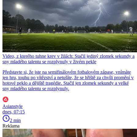
Video, z kterého tuhne krev v žilách: Stačil jediný zlomek sekundy a
sny mladého talentu se rozplynuly v živém pekle
Představte si, že jste na semifinálovém fotbalovém zápase, vnímáte
jen hru, touhu po vítězství a netušíte, že se hřiště za chvíli promění v
hotové peklo a dějiště tragédie. Stačil jen zlomek sekundy a velké
sny mladého talentu se rozplynuly.
Asianstyle
dnes, 07:15
2 min
Reklama