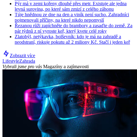
Pýr má v zemi kořeny dlouhé přes metr. Existuje ale jedna
levná surovina, po které sám zmizí z celého záhonu
Túje hnědnou ze dne na den a viník není sucho. Zahradníci
pojmenovali příčiny, na které nikdo nepomyslí
Řezanou růži zapíchněte do brambory a zasaďte do země. Za
pár týdnů z ní vyroste keř, který kvete celé roky
Zlatobýl, netýkavka, bolševník: kdo je má na zahradě a
neodstraní, riskuje pokutu až 2 miliony Kč. Stačí i jeden keř
Zobrazit více
Lifestyle
Zahrada
Vybrali jsme pro vás
Magazíny a zajímavosti