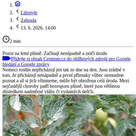
Lifestyle
Zahrada
13. 6. 2026, 14:00
2 min
Pozor na letní plísně. Začínají nenápadně a zničí úrodu
Přidejte si obsah Centrum.cz do oblíbených zdrojů pro Google
hledání a Google zprávy
Nemoci rostlin nepřicházejí jen tak ze dne na den. Jsou zrádné v
tom, že přicházejí nenápadně a první příznaky vůbec nemusíme
poznat a až si jich všimneme, může být ohrožena celá úroda. Mezi
nejčastější choroby patří bezesporu plísně, které jsou většinou
důsledkem nadměrné vláhy či vydatných dešťů.