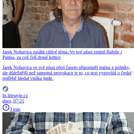
Jarek Nohavica zasáhl citlivé téma: Ve své písni zmínil Babiše i
Putina, za což čelí drsné kritice
Jarek Nohavica ve své písni před časem připomněl jména z politiky,
ale důležitější než samotná provokace je to, co text vypovídá o české
potřebě hledat viníka jinde.
In-lifestyle.cz
dnes, 07:21
3 min