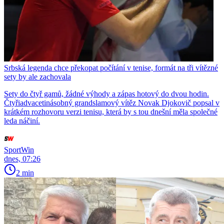
Srbská legenda chce překopat počítání v tenise, formát na tři vítězné
sety by ale zachovala
Sety do čtyř gamů, žádné výhody a zápas hotový do dvou hodin.
Čtyřiadvacetinásobný grandslamový vítěz Novak Djokovič popsal v
krátkém rozhovoru verzi tenisu, která by s tou dnešní měla společné
leda náčiní.
SportWin
dnes, 07:26
2 min