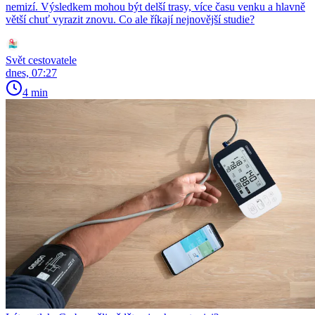
nemizí. Výsledkem mohou být delší trasy, více času venku a hlavně
větší chuť vyrazit znovu. Co ale říkají nejnovější studie?
Svět cestovatele
dnes, 07:27
4 min