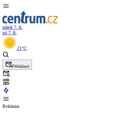
pátek 7. 8.
pá 7. 8.
21°C
Přihlášení
Reklama