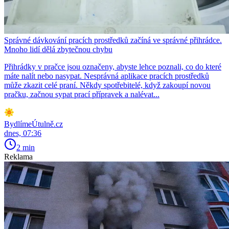
Správné dávkování pracích prostředků začíná ve správné přihrádce.
Mnoho lidí dělá zbytečnou chybu
Přihrádky v pračce jsou označeny, abyste lehce poznali, co do které
máte nalít nebo nasypat. Nesprávná aplikace pracích prostředků
může zkazit celé praní. Někdy spotřebitelé, když zakoupí novou
pračku, začnou sypat prací přípravek a nalévat...
BydlímeÚtulně.cz
dnes, 07:36
2 min
Reklama