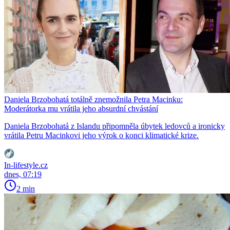
Daniela Brzobohatá totálně znemožnila Petra Macinku:
Moderátorka mu vrátila jeho absurdní chvástání
Daniela Brzobohatá z Islandu připomněla úbytek ledovců a ironicky
vrátila Petru Macinkovi jeho výrok o konci klimatické krize.
In-lifestyle.cz
dnes, 07:19
2 min