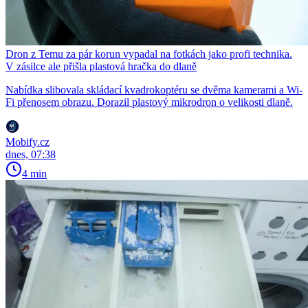
Dron z Temu za pár korun vypadal na fotkách jako profi technika.
V zásilce ale přišla plastová hračka do dlaně
Nabídka slibovala skládací kvadrokoptéru se dvěma kamerami a Wi-
Fi přenosem obrazu. Dorazil plastový mikrodron o velikosti dlaně.
Mobify.cz
dnes, 07:38
4 min