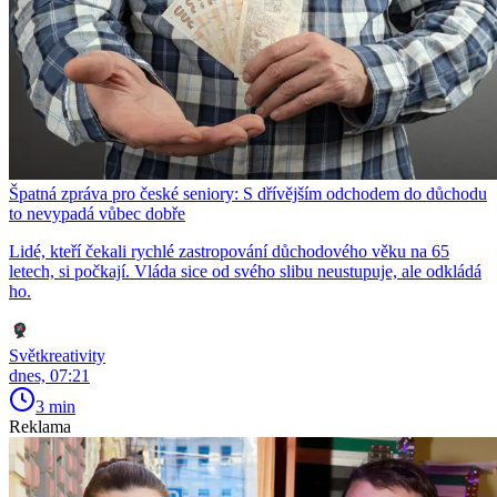
Špatná zpráva pro české seniory: S dřívějším odchodem do důchodu
to nevypadá vůbec dobře
Lidé, kteří čekali rychlé zastropování důchodového věku na 65
letech, si počkají. Vláda sice od svého slibu neustupuje, ale odkládá
ho.
Světkreativity
dnes, 07:21
3 min
Reklama