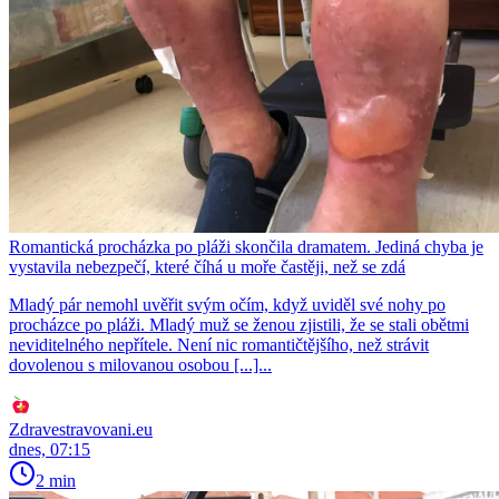
Romantická procházka po pláži skončila dramatem. Jediná chyba je
vystavila nebezpečí, které číhá u moře častěji, než se zdá
Mladý pár nemohl uvěřit svým očím, když uviděl své nohy po
procházce po pláži. Mladý muž se ženou zjistili, že se stali obětmi
neviditelného nepřítele. Není nic romantičtějšího, než strávit
dovolenou s milovanou osobou [...]...
Zdravestravovani.eu
dnes, 07:15
2 min