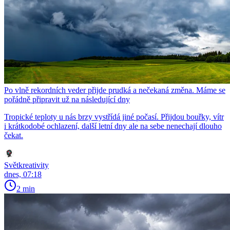
Po vlně rekordních veder přijde prudká a nečekaná změna. Máme se
pořádně připravit už na následující dny
Tropické teploty u nás brzy vystřídá jiné počasí. Přijdou bouřky, vítr
i krátkodobé ochlazení, další letní dny ale na sebe nenechají dlouho
čekat.
Světkreativity
dnes, 07:18
2 min