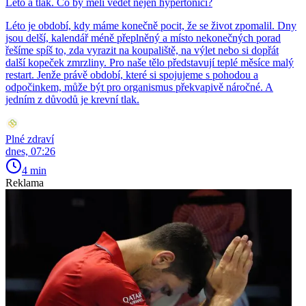
Léto a tlak. Co by měli vědět nejen hypertonici?
Léto je období, kdy máme konečně pocit, že se život zpomalil. Dny
jsou delší, kalendář méně přeplněný a místo nekonečných porad
řešíme spíš to, zda vyrazit na koupaliště, na výlet nebo si dopřát
další kopeček zmrzliny. Pro naše tělo představují teplé měsíce malý
restart. Jenže právě období, které si spojujeme s pohodou a
odpočinkem, může být pro organismus překvapivě náročné. A
jedním z důvodů je krevní tlak.
Plné zdraví
dnes, 07:26
4 min
Reklama