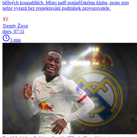
běžných koupalištích. Místo patří potápěčskému klubu, proto sem
nelze vyrazit bez respektování podmínek provozovatele.
Trendy Život
dnes, 07:11
3 min