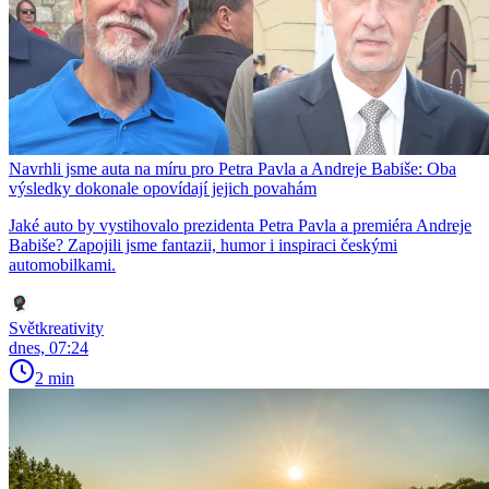
Navrhli jsme auta na míru pro Petra Pavla a Andreje Babiše: Oba
výsledky dokonale opovídají jejich povahám
Jaké auto by vystihovalo prezidenta Petra Pavla a premiéra Andreje
Babiše? Zapojili jsme fantazii, humor i inspiraci českými
automobilkami.
Světkreativity
dnes, 07:24
2 min