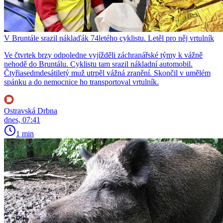
V Bruntále srazil náklaďák 74letého cyklistu. Letěl pro něj vrtulník
Ve čtvrtek brzy odpoledne vyjížděli záchranářské týmy k vážně
nehodě do Bruntálu. Cyklistu tam srazil nákladní automobil.
Čtyřiasedmdesátiletý muž utrpěl vážná zranění. Skončil v umělém
spánku a do nemocnice ho transportoval vrtulník.
Ostravská Drbna
dnes, 07:41
1 min