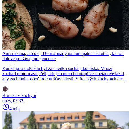
Ani smetana, ani olej. Do marinády na kuře patří 1 tekutina, kterou
Italové používají po generace
Kuřecí prsa dokážou být za chvilku suchá jako tříska. Mnozí
kuchaři proto maso přelijí olejem nebo ho utopí ve smetanové lázni,
aby zachránili aspoň trochu šťavnatosti. V italských kuchyních ale...
Bruneta v kuchyni
dnes, 07:32
4 min