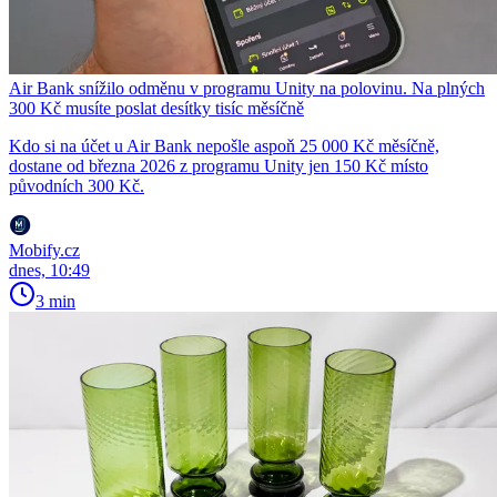
Air Bank snížilo odměnu v programu Unity na polovinu. Na plných
300 Kč musíte poslat desítky tisíc měsíčně
Kdo si na účet u Air Bank nepošle aspoň 25 000 Kč měsíčně,
dostane od března 2026 z programu Unity jen 150 Kč místo
původních 300 Kč.
Mobify.cz
dnes, 10:49
3 min