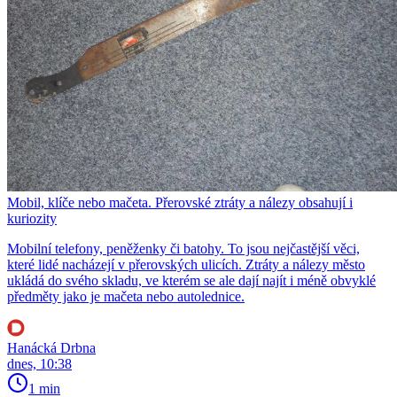
Mobil, klíče nebo mačeta. Přerovské ztráty a nálezy obsahují i
kuriozity
Mobilní telefony, peněženky či batohy. To jsou nejčastější věci,
které lidé nacházejí v přerovských ulicích. Ztráty a nálezy město
ukládá do svého skladu, ve kterém se ale dají najít i méně obvyklé
předměty jako je mačeta nebo autolednice.
Hanácká Drbna
dnes, 10:38
1 min