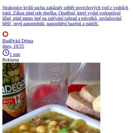
Strakonice kvůli suchu zakázaly odběr povrchových vod z vodních
toků. Zákaz platí ode dneška. Opatření, které vydal vodoprávní
úřad, platí mimo jiné na zalévání zahrad a trávníků, zavlažování
hřišť, mytí automobilů, napouštění bazénů a nádrží.
Budějcká Drbna
dnes, 10:55
1 min
Reklama