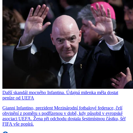
Další skandál mocného Infantina. Údajná milenka měla dostat
peníze od UEFA
Gianni Infantino, prezident Mezinárodní fotbalové federace, čelí
obvinění z poměru s podřízenou v době, kdy působil v evropské
asociaci UEFA. Žena při odchodu dostala šestimístnou částku, šéf
FIFA vše popírá.