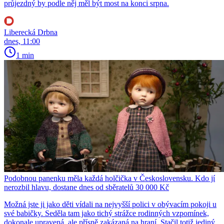
průjezdný by podle něj měl být most na konci srpna.
Liberecká Drbna
dnes, 11:00
1 min
Podobnou panenku měla každá holčička v Československu. Kdo jí
nerozbil hlavu, dostane dnes od sběratelů 30 000 Kč
Možná jste ji jako děti vídali na nejvyšší polici v obývacím pokoji u
své babičky. Seděla tam jako tichý strážce rodinných vzpomínek,
dokonale upravená, ale přísně zakázaná na hraní. Stačil totiž jediný