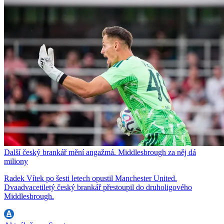
Další český brankář mění angažmá. Middlesbrough za něj dá
miliony
Radek Vítek po šesti letech opustil Manchester United.
Dvaadvacetiletý český brankář přestoupil do druholigového
Middlesbrough.