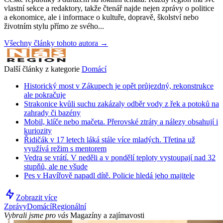
vlastní sekce a redaktory, takže čtenář najde nejen zprávy o politice
a ekonomice, ale i informace o kultuře, dopravě, školství nebo
životním stylu přímo ze svého...
Všechny články tohoto autora →
Další články z kategorie
Domácí
Historický most v Zákupech je opět průjezdný, rekonstrukce
ale pokračuje
Strakonice kvůli suchu zakázaly odběr vody z řek a potoků na
zahrady či bazény
Mobil, klíče nebo mačeta. Přerovské ztráty a nálezy obsahují i
kuriozity
Řidičák v 17 letech láká stále více mladých. Třetina už
využívá režim s mentorem
Vedra se vrátí. V neděli a v pondělí teploty vystoupají nad 32
stupňů, ale ne všude
Pes v Havířově napadl dítě. Policie hledá jeho majitele
Zobrazit více
Zprávy
Domácí
Regionální
Vybrali jsme pro vás
Magazíny a zajímavosti