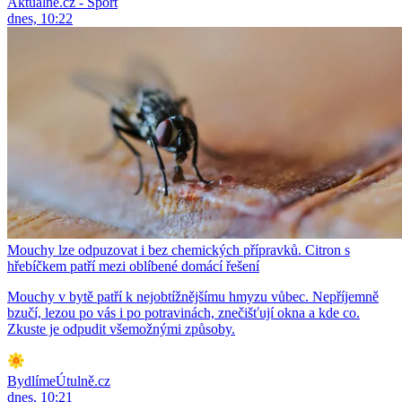
Aktuálně.cz - Sport
dnes, 10:22
Mouchy lze odpuzovat i bez chemických přípravků. Citron s
hřebíčkem patří mezi oblíbené domácí řešení
Mouchy v bytě patří k nejobtížnějšímu hmyzu vůbec. Nepříjemně
bzučí, lezou po vás i po potravinách, znečišťují okna a kde co.
Zkuste je odpudit všemožnými způsoby.
BydlímeÚtulně.cz
dnes, 10:21