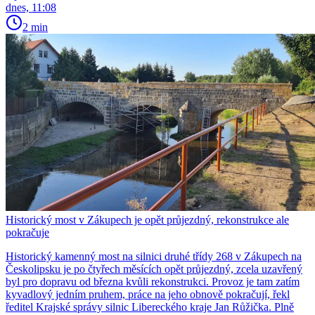
dnes, 11:08
2 min
Historický most v Zákupech je opět průjezdný, rekonstrukce ale
pokračuje
Historický kamenný most na silnici druhé třídy 268 v Zákupech na
Českolipsku je po čtyřech měsících opět průjezdný, zcela uzavřený
byl pro dopravu od března kvůli rekonstrukci. Provoz je tam zatím
kyvadlový jedním pruhem, práce na jeho obnově pokračují, řekl
ředitel Krajské správy silnic Libereckého kraje Jan Růžička. Plně