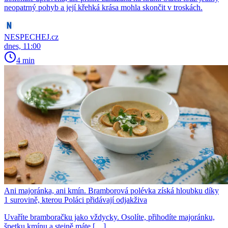
neopatrný pohyb a její křehká krása mohla skončit v troskách.
NESPECHEJ.cz
dnes, 11:00
4 min
Ani majoránka, ani kmín. Bramborová polévka získá hloubku díky
1 surovině, kterou Poláci přidávají odjakživa
Uvaříte bramboračku jako vždycky. Osolíte, přihodíte majoránku,
špetku kmínu a stejně máte […]