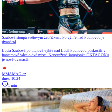
Szabová stoupá světovým žebříčkem. Po výhře nad Pudilovou je
dvanáctá
Lucia Szabová po titulové výhře nad Lucií Pudilovou poskočila v
bantamové váze o dvě místa. Neporažená šampionka OKTAGONu
je nově dvanáctá.
MMAMAG.cz
dnes, 10:24
1 min