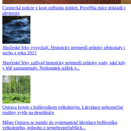
Cizinecká policie v kraji zpřísnila dohled. Prověřila tisíce dokladů i
ubytovny
Jihočeské řeky vysychají. Historicky nejmenší průtoky překonaly i
sucho z roku 2015
Jihočeské řeky zažívají historicky nejmenší průtoky vody, jaké kdy
v létě zaznamenaly. Nedostatek srážek v...
Ostrava bojuje s bolševníkem velkolepým. Likvidace nebezpečné
rostliny vyjde na desetitisíce
Město Ostrava se pustilo do systematické likvidace bolševníku
velkolepého, jednoho z nejnebezpečnějších...