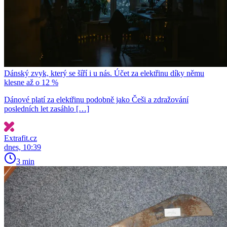
Dánský zvyk, který se šíří i u nás. Účet za elektřinu díky němu
klesne až o 12 %
Dánové platí za elektřinu podobně jako Češi a zdražování
posledních let zasáhlo […]
Extrafit.cz
dnes, 10:39
3 min