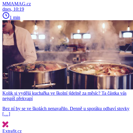
MMAMAG.cz
dnes, 10:19
1 min
Kolik si vydělá kuchařka ve školní jídelně za měsíc? Ta částka vás
nejspíš překvapí
Bez ní by se ve školách nenavařilo. Denně u sporáku odbaví stovky
[…]
Extrafit.cz