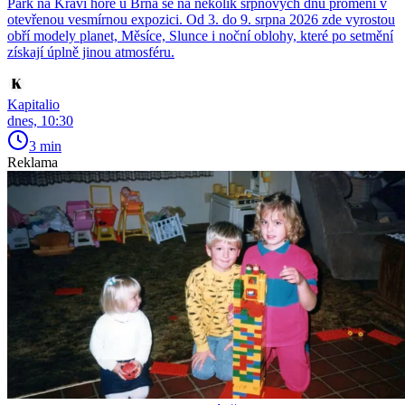
Park na Kraví hoře u Brna se na několik srpnových dnů promění v
otevřenou vesmírnou expozici. Od 3. do 9. srpna 2026 zde vyrostou
obří modely planet, Měsíce, Slunce i noční oblohy, které po setmění
získají úplně jinou atmosféru.
Kapitalio
dnes, 10:30
3 min
Reklama