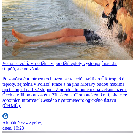
Vedra se vrátí. V neděli a v pondělí teploty vystoupají nad 32
stupňů, ale ne všude
Po současném mírném ochlazení se v neděli vrátí do ČR tropické
teploty, zejména v Polabí, Praze a na jihu Moravy budou maxima
opět stoupat nad 32 stupňů. V pondělí to bude už na většině území
Čech a v Jihomoravském, Zlínském a Olomouckém kraji, plyne ze
sobotních informací Českého hydrometeorologického ústavu
(ČHMÚ).
Aktuálně.cz - Zprávy
dnes, 10:23