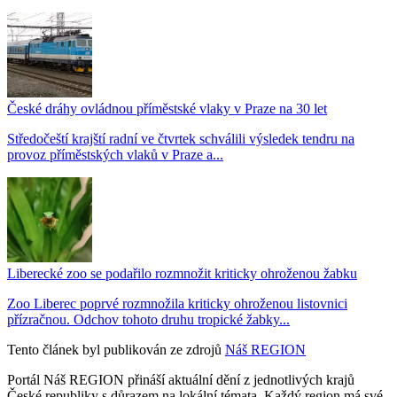
České dráhy ovládnou příměstské vlaky v Praze na 30 let
Středočeští krajští radní ve čtvrtek schválili výsledek tendru na
provoz příměstských vlaků v Praze a...
Liberecké zoo se podařilo rozmnožit kriticky ohroženou žabku
Zoo Liberec poprvé rozmnožila kriticky ohroženou listovnici
přízračnou. Odchov tohoto druhu tropické žabky...
Tento článek byl publikován ze zdrojů
Náš REGION
Portál Náš REGION přináší aktuální dění z jednotlivých krajů
České republiky s důrazem na lokální témata. Každý region má své