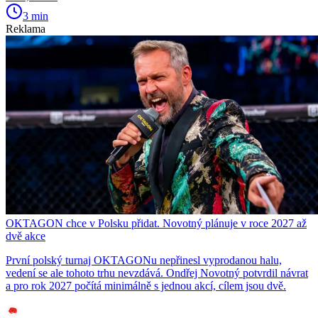
3 min
Reklama
OKTAGON chce v Polsku přidat. Novotný plánuje v roce 2027 až
dvě akce
První polský turnaj OKTAGONu nepřinesl vyprodanou halu,
vedení se ale tohoto trhu nevzdává. Ondřej Novotný potvrdil návrat
a pro rok 2027 počítá minimálně s jednou akcí, cílem jsou dvě.