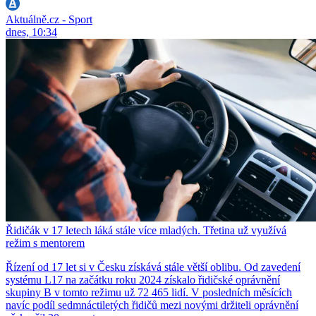
Aktuálně.cz - Sport
dnes, 10:34
Řidičák v 17 letech láká stále více mladých. Třetina už využívá
režim s mentorem
Řízení od 17 let si v Česku získává stále větší oblibu. Od zavedení
systému L17 na začátku roku 2024 získalo řidičské oprávnění
skupiny B v tomto režimu už 72 465 lidí. V posledních měsících
navíc podíl sedmnáctiletých řidičů mezi novými držiteli oprávnění