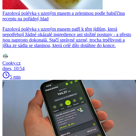
Fazolová polévka s uzeným masem a zeleninou podle babiččina
receptu na pořádný hlad
Fazolová polévka s uzeným masem patří k těm jídlům, která
nepotřebují žádné okázalé ingredience ani složité postupy - a přesto
jsou naprosto dokonalá. Stačí správné uzené, trocha trpělivosti a
jíška ze sádla se slaninou, která celé dílo dotáhne do konce.
Cooky.cz
dnes, 10:54
5 min