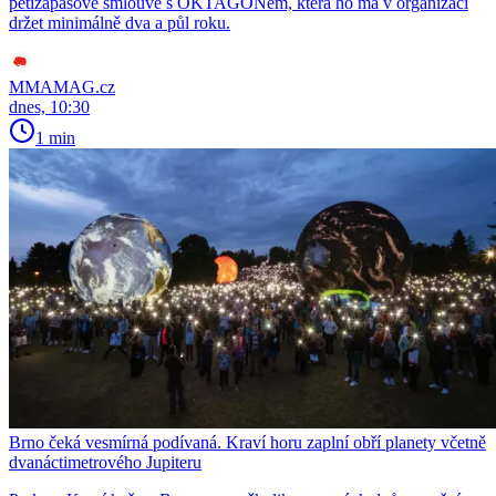
pětizápasové smlouvě s OKTAGONem, která ho má v organizaci
držet minimálně dva a půl roku.
MMAMAG.cz
dnes, 10:30
1 min
Brno čeká vesmírná podívaná. Kraví horu zaplní obří planety včetně
dvanáctimetrového Jupiteru