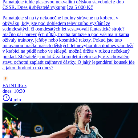
Pamatujete tuhle plastovou nekvalitní dětskou stavebnici z dob
ČSSR. Dnes ji sběratelé vykupují za 5 000 Kč
Pamatujete si na ty nekonečné hodiny strávené na koberci v
obýváku, kdy jste pod dohledem televizního vysílání ze
sedmdesátých či osmdesátých let sestavovali fantastické stroje?
Stačilo pár barevných dílků, trocha fantazie a pod vašima rukama
ožívaly traktory, jeřáby nebo kosmické rakety. Pokud jste tuto
milovanou hračku našich dětských let nevyhodili a dodnes vám leží
v krabici na půdě nebo ve sklepě, možná držíte v rukou nečekaný
poklad. Sběratelé jsou totiž za kompletní retro sady v zachovalém
stavu ochotni zaplatit zajímavé částky. O jaký legendární kousek jde
a jakou hodnotu má dnes?
FAJNTIP.cz
dnes, 10:30
4 min