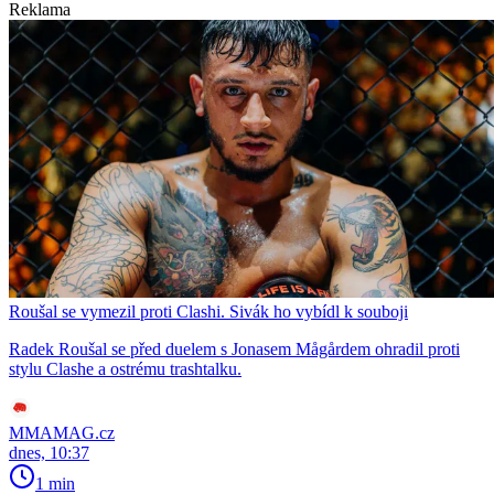
Reklama
Roušal se vymezil proti Clashi. Sivák ho vybídl k souboji
Radek Roušal se před duelem s Jonasem Mågårdem ohradil proti
stylu Clashe a ostrému trashtalku.
MMAMAG.cz
dnes, 10:37
1 min