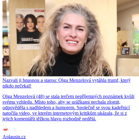
Nazvali ji hnusnou a starou: Olga Menzelová vytáhla trumf, který
nikdo nečekal!
Olga Menzelová (48) se stala terčem nepříjemných poznámek kvůli
svému vzhledu. Místo toho, aby se urážkami nechala zlomit,
odpověděla s nadhledem a humorem. Společně se svou kadeřnicí
natočila video, ve kterém internetovým kritikům ukázala, že si z
jejich komentářů těžkou hlavu rozhodně nedělá.
Aplausin.cz