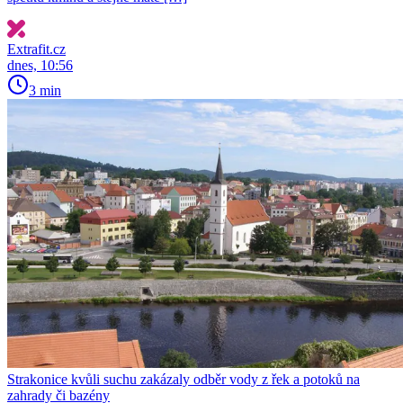
Extrafit.cz
dnes, 10:56
3 min
Strakonice kvůli suchu zakázaly odběr vody z řek a potoků na
zahrady či bazény