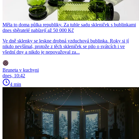
Měla to doma půlka republiky. Za tuhle sadu skleniček s bublinkami
dnes sběratelé nabízejí až 50 000 Kč
Ve dně sklenky se leskne drobná vzduchová bublinka. Roky si jí
nikdo nevšímal, protože z těch skleniček se pilo o svátcích i ve
všední dny a nikdo je nepovažoval za...
Bruneta v kuchyni
dnes, 10:42
4 min