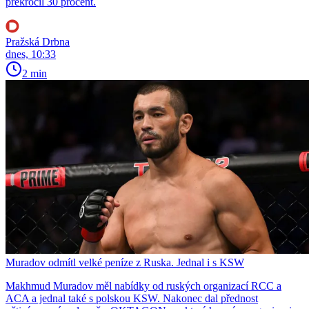
překročil 30 procent.
Pražská Drbna
dnes, 10:33
2 min
Muradov odmítl velké peníze z Ruska. Jednal i s KSW
Makhmud Muradov měl nabídky od ruských organizací RCC a
ACA a jednal také s polskou KSW. Nakonec dal přednost