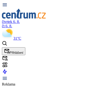
čtvrtek 6. 8.
čt 6. 8.
31°C
Přihlášení
Reklama