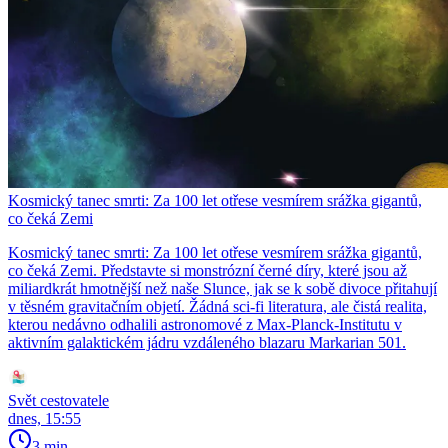
Kosmický tanec smrti: Za 100 let otřese vesmírem srážka gigantů,
co čeká Zemi
Kosmický tanec smrti: Za 100 let otřese vesmírem srážka gigantů,
co čeká Zemi. Představte si monstrózní černé díry, které jsou až
miliardkrát hmotnější než naše Slunce, jak se k sobě divoce přitahují
v těsném gravitačním objetí. Žádná sci-fi literatura, ale čistá realita,
kterou nedávno odhalili astronomové z Max-Planck-Institutu v
aktivním galaktickém jádru vzdáleného blazaru Markarian 501.
Svět cestovatele
dnes, 15:55
3 min