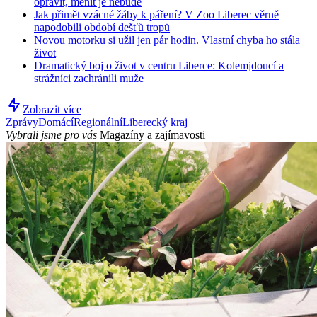
opravit, měnit je nebude
Jak přimět vzácné žáby k páření? V Zoo Liberec věrně
napodobili období dešťů tropů
Novou motorku si užil jen pár hodin. Vlastní chyba ho stála
život
Dramatický boj o život v centru Liberce: Kolemjdoucí a
strážníci zachránili muže
Zobrazit více
Zprávy
Domácí
Regionální
Liberecký kraj
Vybrali jsme pro vás
Magazíny a zajímavosti