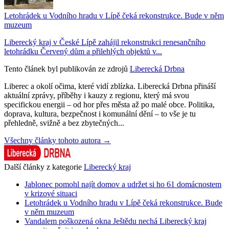
Letohrádek u Vodního hradu v Lípě čeká rekonstrukce. Bude v něm
muzeum
Liberecký kraj v České Lípě zahájil rekonstrukci renesančního
letohrádku Červený dům a přilehlých objektů v...
Tento článek byl publikován ze zdrojů
Liberecká Drbna
Liberec a okolí očima, které vidí zblízka. Liberecká Drbna přináší
aktuální zprávy, příběhy i kauzy z regionu, který má svou
specifickou energii – od hor přes města až po malé obce. Politika,
doprava, kultura, bezpečnost i komunální dění – to vše je tu
přehledně, svižně a bez zbytečných...
Všechny články tohoto autora →
Další články z kategorie
Liberecký kraj
Jablonec pomohl najít domov a udržet si ho 61 domácnostem
v krizové situaci
Letohrádek u Vodního hradu v Lípě čeká rekonstrukce. Bude
v něm muzeum
Vandalem poškozená okna Ještědu nechá Liberecký kraj