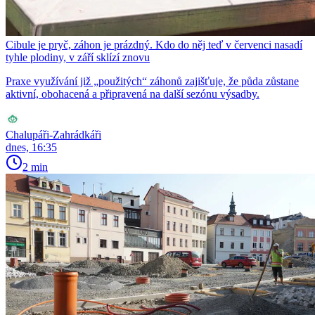
Cibule je pryč, záhon je prázdný. Kdo do něj teď v červenci nasadí
tyhle plodiny, v září sklízí znovu
Praxe využívání již „použitých“ záhonů zajišťuje, že půda zůstane
aktivní, obohacená a připravená na další sezónu výsadby.
Chalupáři-Zahrádkáři
dnes, 16:35
2 min