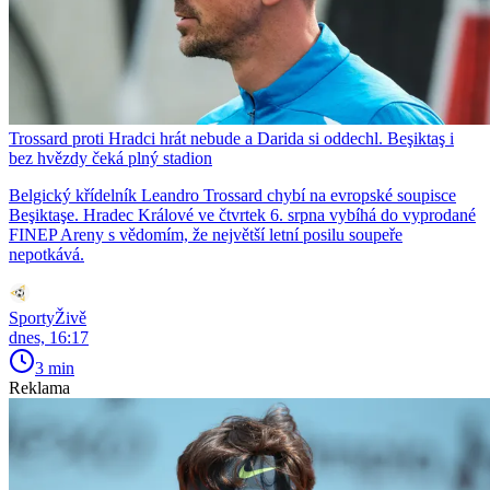
Trossard proti Hradci hrát nebude a Darida si oddechl. Beşiktaş i
bez hvězdy čeká plný stadion
Belgický křídelník Leandro Trossard chybí na evropské soupisce
Beşiktaşe. Hradec Králové ve čtvrtek 6. srpna vybíhá do vyprodané
FINEP Areny s vědomím, že největší letní posilu soupeře
nepotkává.
SportyŽivě
dnes, 16:17
3 min
Reklama