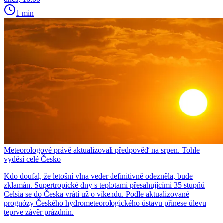
1 min
Meteorologové právě aktualizovali předpověď na srpen. Tohle
vyděsí celé Česko
Kdo doufal, že letošní vlna veder definitivně odezněla, bude
zklamán. Supertropické dny s teplotami přesahujícími 35 stupňů
Celsia se do Česka vrátí už o víkendu. Podle aktualizované
prognózy Českého hydrometeorologického ústavu přinese úlevu
teprve závěr prázdnin.