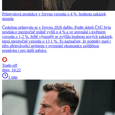
Průmyslová produkce v červnu vzrostla o 4 %, hodnota zakázek
stoupla
Českému průmyslu se v červnu 2026 dařilo. Podle údajů ČSÚ byla
produkce meziročně reálně vyšší o 4 % a ve srovnání s květnem
vzrostla o 1,2 %. Ještě výrazněji se zvýšila hodnota nových zakázek,
která meziročně vzrostla o 13,1 %. To naznačuje, že podniky mají i
přes přetrvávající nejistotu v evropské ekonomice zajištěnou
poptávku i pro další měsíce.
Trade-off
dnes, 16:22
1 min