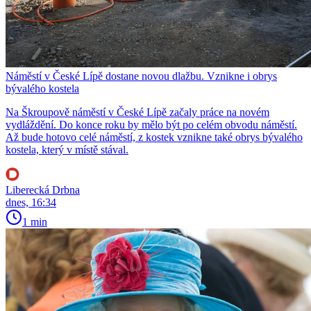
Náměstí v České Lípě dostane novou dlažbu. Vznikne i obrys
bývalého kostela
Na Škroupově náměstí v České Lípě začaly práce na novém
vydláždění. Do konce roku by mělo být po celém obvodu náměstí.
Až bude hotovo celé náměstí, z kostek vznikne také obrys bývalého
kostela, který v místě stával.
Liberecká Drbna
dnes, 16:34
1 min