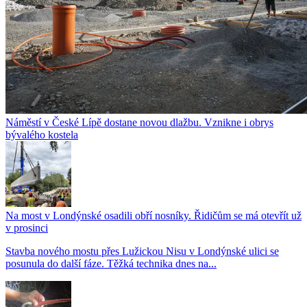
Náměstí v České Lípě dostane novou dlažbu. Vznikne i obrys
bývalého kostela
Na most v Londýnské osadili obří nosníky. Řidičům se má otevřít už
v prosinci
Stavba nového mostu přes Lužickou Nisu v Londýnské ulici se
posunula do další fáze. Těžká technika dnes na...