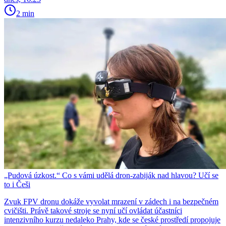
2 min
„Pudová úzkost.“ Co s vámi udělá dron-zabiják nad hlavou? Učí se
to i Češi
Zvuk FPV dronu dokáže vyvolat mrazení v zádech i na bezpečném
cvičišti. Právě takové stroje se nyní učí ovládat účastníci
intenzivního kurzu nedaleko Prahy, kde se české prostředí propojuje