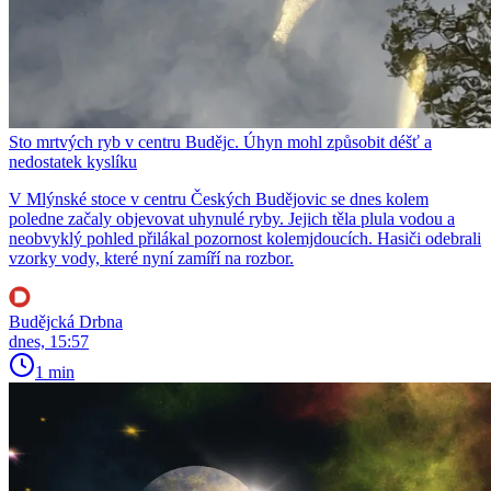
Sto mrtvých ryb v centru Budějc. Úhyn mohl způsobit déšť a
nedostatek kyslíku
V Mlýnské stoce v centru Českých Budějovic se dnes kolem
poledne začaly objevovat uhynulé ryby. Jejich těla plula vodou a
neobvyklý pohled přilákal pozornost kolemjdoucích. Hasiči odebrali
vzorky vody, které nyní zamíří na rozbor.
Budějcká Drbna
dnes, 15:57
1 min