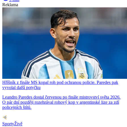
Reklama
Hříšník z finále MS kopal roh pod ochranou policie. Paredes pak
vyvolal další potyčku
Leandro Paredes dostal červenou po finále mistrovství světa 2026.
O pár dní později rozehrával rohový kop v argentinské lize za zdí
policejních štítů.
SportyŽivě