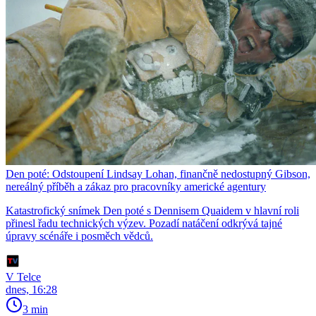
Den poté: Odstoupení Lindsay Lohan, finančně nedostupný Gibson,
nereálný příběh a zákaz pro pracovníky americké agentury
Katastrofický snímek Den poté s Dennisem Quaidem v hlavní roli
přinesl řadu technických výzev. Pozadí natáčení odkrývá tajné
úpravy scénáře i posměch vědců.
V Telce
dnes, 16:28
3 min