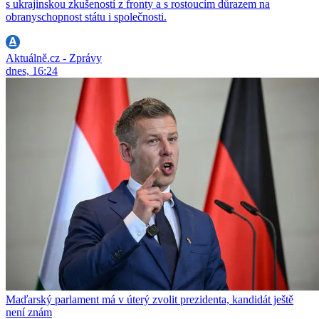
s ukrajinskou zkušeností z fronty a s rostoucím důrazem na
obranyschopnost státu i společnosti.
Aktuálně.cz - Zprávy
dnes, 16:24
Maďarský parlament má v úterý zvolit prezidenta, kandidát ještě
není znám