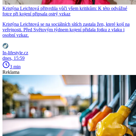
Kristýna Leichtová přitvrdila vůči všem kritikům: K této odvážné
fotce při kojení připsala ostrý vzkaz
Kristýna Leichtová se na sociálních sítích zastala žen, které kojí na
veřejnosti. Před Světovým týdnem kojení přidala fotku z vlaku i
osobní vzkaz.
In-lifestyle.cz
dnes, 15:59
3 min
Reklama