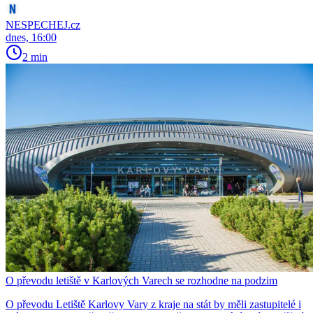
NESPECHEJ.cz
dnes, 16:00
2 min
O převodu letiště v Karlových Varech se rozhodne na podzim
O převodu Letiště Karlovy Vary z kraje na stát by měli zastupitelé i