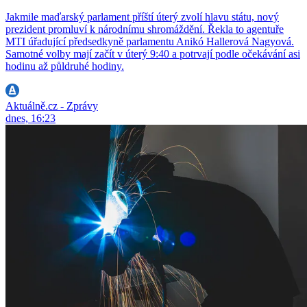
Jakmile maďarský parlament příští úterý zvolí hlavu státu, nový
prezident promluví k národnímu shromáždění. Řekla to agentuře
MTI úřadující předsedkyně parlamentu Anikó Hallerová Nagyová.
Samotné volby mají začít v úterý 9:40 a potrvají podle očekávání asi
hodinu až půldruhé hodiny.
Aktuálně.cz - Zprávy
dnes, 16:23