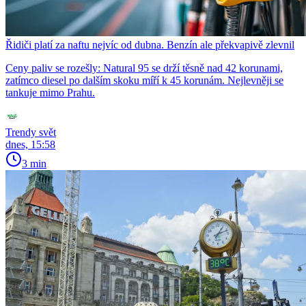
Řidiči platí za naftu nejvíc od dubna. Benzín ale překvapivě zlevnil
Ceny paliv se rozešly: Natural 95 se drží těsně nad 42 korunami,
zatímco diesel po dalším skoku míří k 45 korunám. Nejlevněji se
tankuje mimo Prahu.
Trendy svět
dnes, 15:58
3 min