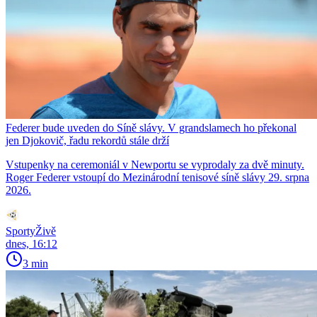
Federer bude uveden do Síně slávy. V grandslamech ho překonal
jen Djokovič, řadu rekordů stále drží
Vstupenky na ceremoniál v Newportu se vyprodaly za dvě minuty.
Roger Federer vstoupí do Mezinárodní tenisové síně slávy 29. srpna
2026.
SportyŽivě
dnes, 16:12
3 min