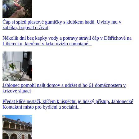
Čáp si spletl plastové gumičky s klubkem hadů. Uvízly mu v
zobáku, bojoval o život
Několik dní bez kapky vody a potravy strávil čáp v Dětřichově na
Liberecku, kterému v krku uvízlo namotané...
Jablonec pomohl najít domov a udržet si ho 61 domácnostem v
krizové situaci
Předat klíče nestačí, klíčem k úspěchu je lidský přístup. Jablonecké
Kontaktní místo pro bydlení a sociální...