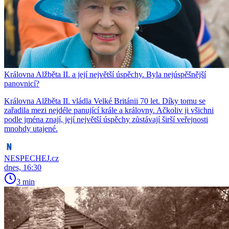
Královna Alžběta II. a její největší úspěchy. Byla nejúspěšnější
panovnicí?
Královna Alžběta II. vládla Velké Británii 70 let. Díky tomu se
zařadila mezi nejdéle panující krále a královny. Ačkoliv ji všichni
podle jména znají, její největší úspěchy zůstávají širší veřejnosti
mnohdy utajené.
NESPECHEJ.cz
dnes, 16:30
3 min