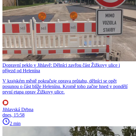
Dopravní peklo v Jihlavě: Dělníci zavřou část Žižkovy ulice i
příjezd od Helenína
V krajském městě pokračuje oprava průtahu, dělníci se opět
posunou o část blíže Helenínu. Kromě toho začne hned v pondělí
první etapa oprav Žižkovy ulice.
Jihlavská Drbna
dnes, 15:58
2 min