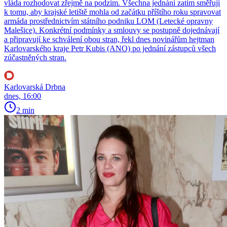
vláda rozhodovat zřejmě na podzim. Všechna jednání zatím směřují
k tomu, aby krajské letiště mohla od začátku příštího roku spravovat
armáda prostřednictvím státního podniku LOM (Letecké opravny
Malešice). Konkrétní podmínky a smlouvy se postupně dojednávají
a připravují ke schválení obou stran, řekl dnes novinářům hejtman
Karlovarského kraje Petr Kubis (ANO) po jednání zástupců všech
zúčastněných stran.
Karlovarská Drbna
dnes, 16:00
2 min