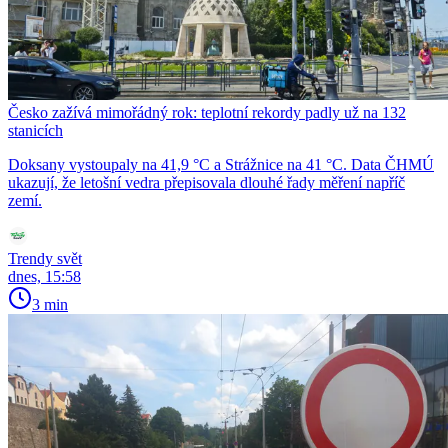
Česko zažívá mimořádný rok: teplotní rekordy padly už na 132
stanicích
Doksany vystoupaly na 41,9 °C a Strážnice na 41 °C. Data ČHMÚ
ukazují, že letošní vedra přepisovala dlouhé řady měření napříč
zemí.
Trendy svět
dnes, 15:58
3 min