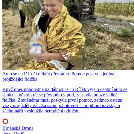
Auto se na D1 několikrát převrátilo. Pomoc poskytla jediná
projíždějící řidička
Když dnes dopoledne na dálnici D1 u Říček vyjelo osobní auto ze
silnice a několikrát se převrátilo v poli, zastavila pouze jediná
řidička. Zraněnému muži poskytla první pomoc, zatímco ostatní
vozy projížděly dál. Za svou pohotovost si od jihomoravských
záchranářů vysloužila netradiční odměnu.
Brněnská Drbna
dnes, 16:00