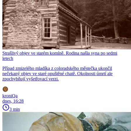
Strašlivý objev ve starém komíně. Rodina našla syna po sedmi
letech
Případ zmizelého mladíka z coloradského městečka ukončil
nečekaný objev ve staré opuštěné chatě. Okolnosti úmrtí ale
zpochybňují vyšetřovací verzi.
kroniQa
dnes, 16:28
3 min