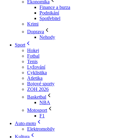
Ekonomika
Finance a burza
Podnikání
Spotřebitel
Krimi
Doprava
Nehody
Sport
Hokej
Fotbal
Tenis
Lyžování
Cyklistika
Atletika
Bojové sporty
ZOH 2026
Basketbal
NBA
Motosport
F1
Auto-moto
Elektromobily
Kultura