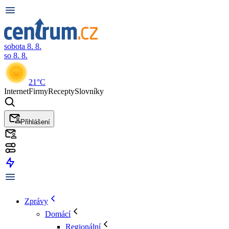
sobota 8. 8.
so 8. 8.
21°C
Internet
Firmy
Recepty
Slovníky
Přihlášení
Zprávy
Domácí
Regionální