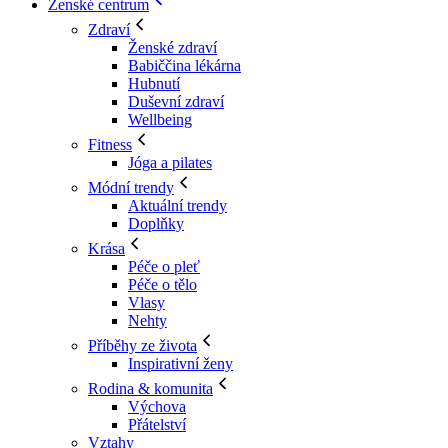
Ženské centrum
Zdraví
Ženské zdraví
Babiččina lékárna
Hubnutí
Duševní zdraví
Wellbeing
Fitness
Jóga a pilates
Módní trendy
Aktuální trendy
Doplňky
Krása
Péče o pleť
Péče o tělo
Vlasy
Nehty
Příběhy ze života
Inspirativní ženy
Rodina & komunita
Výchova
Přátelství
Vztahy