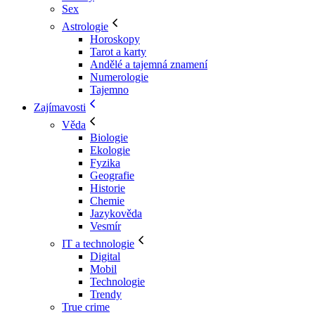
Sex
Astrologie
Horoskopy
Tarot a karty
Andělé a tajemná znamení
Numerologie
Tajemno
Zajímavosti
Věda
Biologie
Ekologie
Fyzika
Geografie
Historie
Chemie
Jazykověda
Vesmír
IT a technologie
Digital
Mobil
Technologie
Trendy
True crime