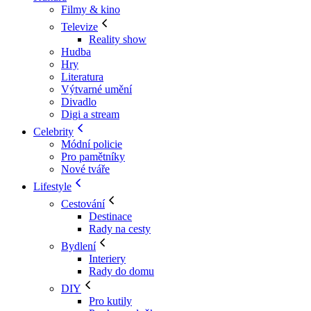
Filmy & kino
Televize
Reality show
Hudba
Hry
Literatura
Výtvarné umění
Divadlo
Digi a stream
Celebrity
Módní policie
Pro pamětníky
Nové tváře
Lifestyle
Cestování
Destinace
Rady na cesty
Bydlení
Interiery
Rady do domu
DIY
Pro kutily