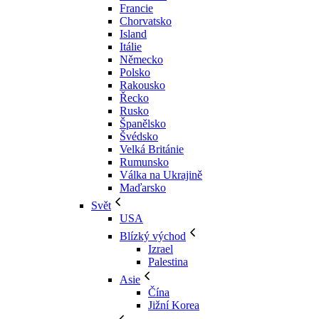
Francie
Chorvatsko
Island
Itálie
Německo
Polsko
Rakousko
Řecko
Rusko
Španělsko
Švédsko
Velká Británie
Rumunsko
Válka na Ukrajině
Maďarsko
Svět
USA
Blízký východ
Izrael
Palestina
Asie
Čína
Jižní Korea