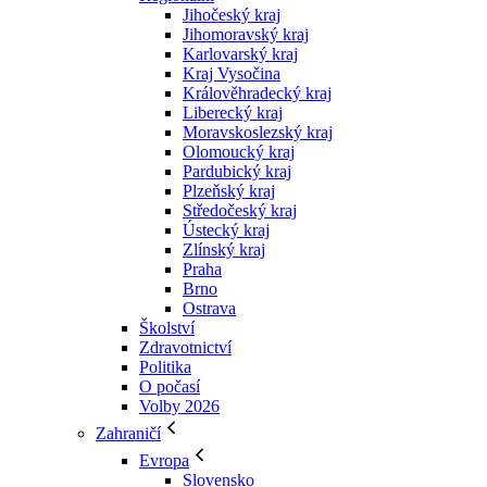
Jihočeský kraj
Jihomoravský kraj
Karlovarský kraj
Kraj Vysočina
Králověhradecký kraj
Liberecký kraj
Moravskoslezský kraj
Olomoucký kraj
Pardubický kraj
Plzeňský kraj
Středočeský kraj
Ústecký kraj
Zlínský kraj
Praha
Brno
Ostrava
Školství
Zdravotnictví
Politika
O počasí
Volby 2026
Zahraničí
Evropa
Slovensko