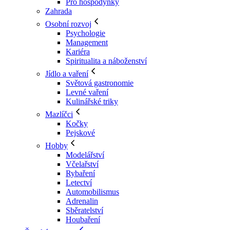
Pro hospodyňky
Zahrada
Osobní rozvoj
Psychologie
Management
Kariéra
Spiritualita a náboženství
Jídlo a vaření
Světová gastronomie
Levné vaření
Kulinářské triky
Mazlíčci
Kočky
Pejskové
Hobby
Modelářství
Včelařství
Rybaření
Letectví
Automobilismus
Adrenalin
Sběratelství
Houbaření