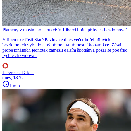
Plameny v mostní konstrukci: V Liberci hořel příbytek bezdomovců
V liberecké části Staré Pavlovice dnes večer hořel příbytek
bezdomovců vybudovaný přímo uvnitř mostní konstrukce. Zásah
profesionálních jednotek zamezil dalším škodám a požár se podařilo
rychle zlikvidovat.
Liberecká Drbna
dnes, 18:52
1 min