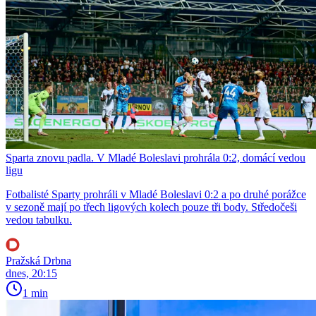
Sparta znovu padla. V Mladé Boleslavi prohrála 0:2, domácí vedou
ligu
Fotbalisté Sparty prohráli v Mladé Boleslavi 0:2 a po druhé porážce
v sezoně mají po třech ligových kolech pouze tři body. Středočeši
vedou tabulku.
Pražská Drbna
dnes, 20:15
1 min