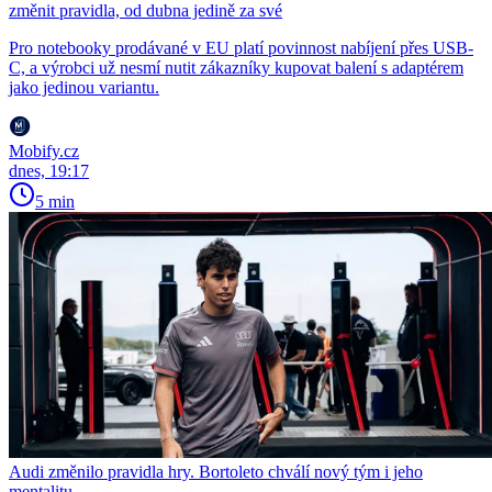
změnit pravidla, od dubna jedině za své
Pro notebooky prodávané v EU platí povinnost nabíjení přes USB-
C, a výrobci už nesmí nutit zákazníky kupovat balení s adaptérem
jako jedinou variantu.
Mobify.cz
dnes, 19:17
5 min
Audi změnilo pravidla hry. Bortoleto chválí nový tým i jeho
mentalitu