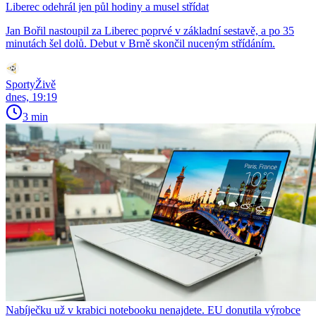
Liberec odehrál jen půl hodiny a musel střídat
Jan Bořil nastoupil za Liberec poprvé v základní sestavě, a po 35
minutách šel dolů. Debut v Brně skončil nuceným střídáním.
SportyŽivě
dnes, 19:19
3 min
Nabíječku už v krabici notebooku nenajdete. EU donutila výrobce