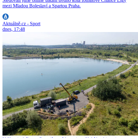
Sledovali jsme online utkání třetího kola fotbalové Chance Ligy
mezi Mladou Boleslaví a Spartou Praha.
Aktuálně.cz - Sport
dnes, 17:48