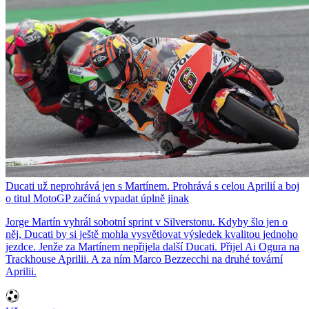
Ducati už neprohrává jen s Martínem. Prohrává s celou Aprilií a boj
o titul MotoGP začíná vypadat úplně jinak
Jorge Martín vyhrál sobotní sprint v Silverstonu. Kdyby šlo jen o
něj, Ducati by si ještě mohla vysvětlovat výsledek kvalitou jednoho
jezdce. Jenže za Martínem nepřijela další Ducati. Přijel Ai Ogura na
Trackhouse Aprilii. A za ním Marco Bezzecchi na druhé tovární
Aprilii.