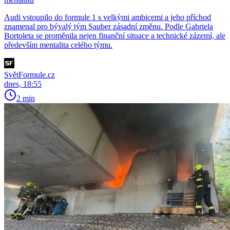
Audi vstoupilo do formule 1 s velkými ambicemi a jeho příchod
znamenal pro bývalý tým Sauber zásadní změnu. Podle Gabriela
Bortoleta se proměnila nejen finanční situace a technické zázemí, ale
především mentalita celého týmu.
SvětFormule.cz
dnes, 18:55
2 min