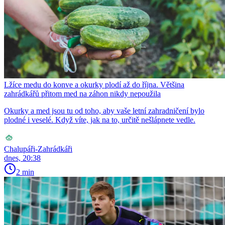
Lžíce medu do konve a okurky plodí až do října. Většina
zahrádkářů přitom med na záhon nikdy nepoužila
Okurky a med jsou tu od toho, aby vaše letní zahradničení bylo
plodné i veselé. Když víte, jak na to, určitě nešlápnete vedle.
Chalupáři-Zahrádkáři
dnes, 20:38
2 min