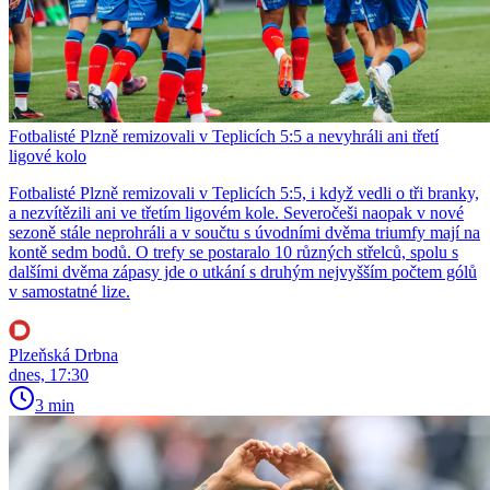
Fotbalisté Plzně remizovali v Teplicích 5:5 a nevyhráli ani třetí
ligové kolo
Fotbalisté Plzně remizovali v Teplicích 5:5, i když vedli o tři branky,
a nezvítězili ani ve třetím ligovém kole. Severočeši naopak v nové
sezoně stále neprohráli a v součtu s úvodními dvěma triumfy mají na
kontě sedm bodů. O trefy se postaralo 10 různých střelců, spolu s
dalšími dvěma zápasy jde o utkání s druhým nejvyšším počtem gólů
v samostatné lize.
Plzeňská Drbna
dnes, 17:30
3 min