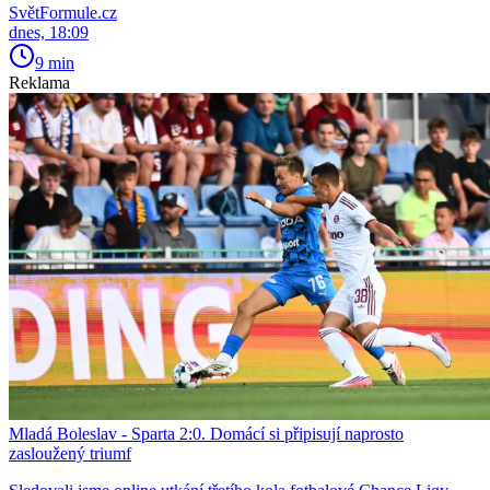
SvětFormule.cz
dnes, 18:09
9 min
Reklama
Mladá Boleslav - Sparta 2:0. Domácí si připisují naprosto
zasloužený triumf