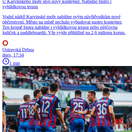
U Karvinského moře stojí nový kontejner. Nabídne bistro i
vyhlídkovou terasu
Vodní nádrž Karvinské moře nabídne svým návštěvníkům nové
občerstvení. Město na místě nechalo vybudovat gastro kontejner.
Ten kromě bistra nabídne i vyhlídkovou terasu nebo půjčovnu
lodiček a paddleboardů. Vše vyjde přibližně na 2,6 milionu korun.
Ostravská Drbna
dnes, 17:34
1 min