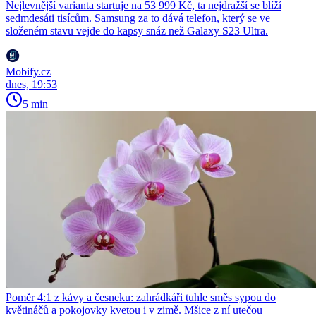
Nejlevnější varianta startuje na 53 999 Kč, ta nejdražší se blíží
sedmdesáti tisícům. Samsung za to dává telefon, který se ve
složeném stavu vejde do kapsy snáz než Galaxy S23 Ultra.
Mobify.cz
dnes, 19:53
5 min
Poměr 4:1 z kávy a česneku: zahrádkáři tuhle směs sypou do
květináčů a pokojovky kvetou i v zimě. Mšice z ní utečou