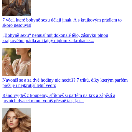
7 věcí, které bohyně sexu dělají jinak. A s krajkovým prádlem to
skoro nesouvisí
„Bohyně sexu“ nemusí mít dokonalé tělo, zásuvku plnou
krajkového prádla ani tajný diplom z akrobacie....
Navoníš se a za dvě hodiny nic necítíš? 7 triků, díky kterým parfém
přežije i nejkrutjší letní vedro
Ráno vyjdeš z koupelny, stříkneš si parfém na krk a zápěstí a
prvních dvacet minut voníš přesně tak, jak...