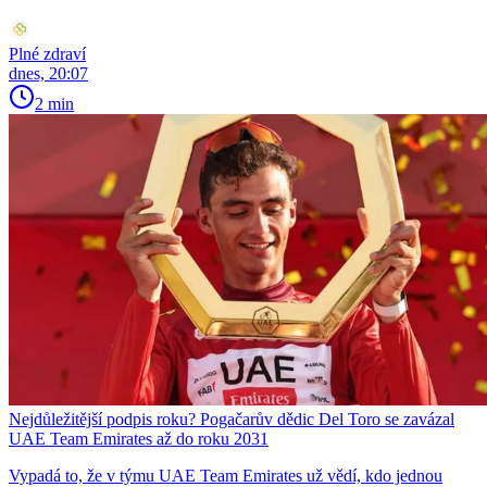
Plné zdraví
dnes, 20:07
2 min
Nejdůležitější podpis roku? Pogačarův dědic Del Toro se zavázal
UAE Team Emirates až do roku 2031
Vypadá to, že v týmu UAE Team Emirates už vědí, kdo jednou