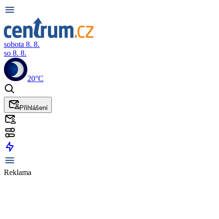
sobota 8. 8.
so 8. 8.
20°C
Přihlášení
Reklama