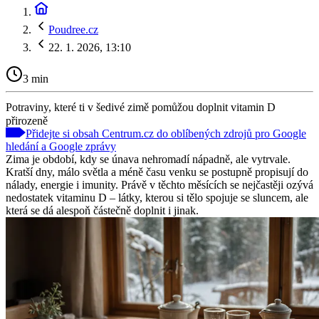
Poudree.cz
22. 1. 2026, 13:10
3 min
Potraviny, které ti v šedivé zimě pomůžou doplnit vitamin D
přirozeně
Přidejte si obsah Centrum.cz do oblíbených zdrojů pro Google
hledání a Google zprávy
Zima je období, kdy se únava nehromadí nápadně, ale vytrvale.
Kratší dny, málo světla a méně času venku se postupně propisují do
nálady, energie i imunity. Právě v těchto měsících se nejčastěji ozývá
nedostatek vitaminu D – látky, kterou si tělo spojuje se sluncem, ale
která se dá alespoň částečně doplnit i jinak.