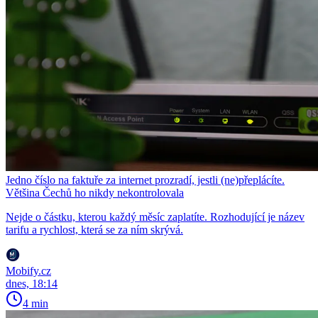
Jedno číslo na faktuře za internet prozradí, jestli (ne)přeplácíte.
Většina Čechů ho nikdy nekontrolovala
Nejde o částku, kterou každý měsíc zaplatíte. Rozhodující je název
tarifu a rychlost, která se za ním skrývá.
Mobify.cz
dnes, 18:14
4 min