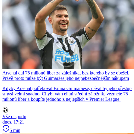
Arsenal dal 75 milionů liber za záložníka, bez kterého by se obešel.
Právě proto může být Guimarães jeho nejnebezpečnějším nákupem
Kdyby Arsenal potřeboval Bruna Guimarãese, dával by jeho přestup
smysl velmi snadno. Chybí vám elitní střední záložník, vezmete 75
milionů liber a koupíte jednoho z nejlepších v Premier League.
Vše o sportu
dnes, 17:21
5 min