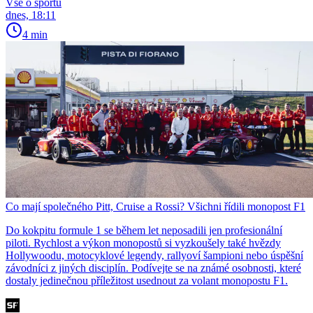
Vše o sportu
dnes, 18:11
4 min
Co mají společného Pitt, Cruise a Rossi? Všichni řídili monopost F1
Do kokpitu formule 1 se během let neposadili jen profesionální
piloti. Rychlost a výkon monopostů si vyzkoušely také hvězdy
Hollywoodu, motocyklové legendy, rallyoví šampioni nebo úspěšní
závodníci z jiných disciplín. Podívejte se na známé osobnosti, které
dostaly jedinečnou příležitost usednout za volant monopostu F1.