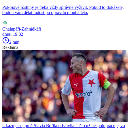
Pokojové rostliny je třeba vždy správně vyživit. Pokud to dokážete,
budou vám dělat radost po opravdu dlouhá léta.
Chalupáři-Zahrádkáři
dnes, 19:32
2 min
Reklama
Ukazuje se, proč Slavia Bořila odstavila. Tělo už nespolupracuje, za