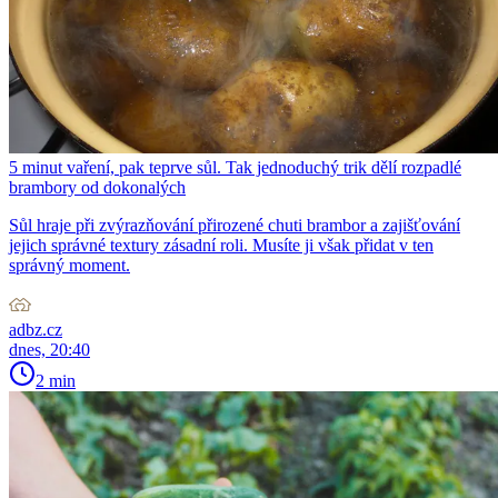
5 minut vaření, pak teprve sůl. Tak jednoduchý trik dělí rozpadlé
brambory od dokonalých
Sůl hraje při zvýrazňování přirozené chuti brambor a zajišťování
jejich správné textury zásadní roli. Musíte ji však přidat v ten
správný moment.
adbz.cz
dnes, 20:40
2 min