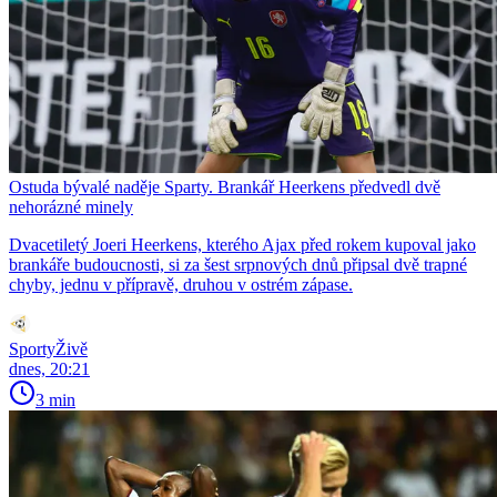
Ostuda bývalé naděje Sparty. Brankář Heerkens předvedl dvě
nehorázné minely
Dvacetiletý Joeri Heerkens, kterého Ajax před rokem kupoval jako
brankáře budoucnosti, si za šest srpnových dnů připsal dvě trapné
chyby, jednu v přípravě, druhou v ostrém zápase.
SportyŽivě
dnes, 20:21
3 min