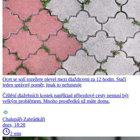
Ocet se solí rozežere plevel mezi dlaždicemi za 12 hodin. Stačí
jeden správný poměr, jinak to nefunguje
Čištění dlažebních kostek například příjezdové cesty nemusí být
velkým problémem. Mnoho prostředků už máte doma.
Chalupáři-Zahrádkáři
dnes, 18:28
2 min