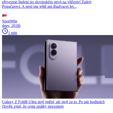
převezme štafetu po slovinském stroji na vítězství Tadeji
Pogačarovi. A není mu ještě ani třiadvacet let...
SportWin
dnes, 20:06
1 min
Galaxy Z Fold8 Ultra stojí jmění, ale stojí za to. Po pár hodinách
člověk zjistí, že cesta zpátky neexistuje