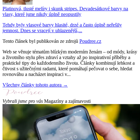
Platinová, tlusté melíry i skunk stripes. Devadesátkové barvy na
vlasy, které jsme nikdy úplně neopustily
Tehdy byly vlasové barvy hlasité, drzé a často úplně neřešily
jemnost. Dnes se vracejí v uhlazenější,...
Tento článek byl publikován ze zdrojů
Poudree.cz
Web se věnuje tématům blízkým moderním ženám – od módy, krásy
a životního stylu přes zdraví a vztahy až po inspirativní příběhy a
praktické tipy do každodenního života. Články kombinují lehkost a
čtivost s užitečnými radami, které pomáhají pečovat o sebe, hledat
rovnováhu a nacházet inspiraci v...
Všechny články tohoto autora →
Vybrali jsme pro vás
Magazíny a zajímavosti