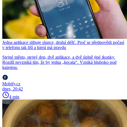
Jedna aplikace slibuje slunce, druhá déšť. Proč se předpovědi počasí
v telefonu tak liší a která má pravdu
Stejné město, stejný den, dvě aplikace, a dvě úplně jiné ikonky.
Rozdíl nevzniká tím, že by jedna „kecala“. Vzniká hluboko pod
kapotou.
Mobify.cz
dnes, 20:42
4 min