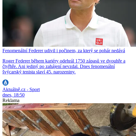
Fenomenální Federer udivil i počinem, za který se pohár nedává
Roger Federer během kariéry odehrál 1750 zápasů ve dvouhře a
čtyřhře. Ani jediný po zahájení nevzdal. Dnes fenomenální
švýcarský tenista slaví 45. narozeniny.
Aktuálně.cz - Sport
dnes, 18:50
Reklama