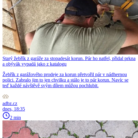
Starý žebřík z garáže za stopadesát korun. Pár ho natřel, přidal prkna
a obývák vypadá jako z katalogu
Žebřík z garážového prodeje za korun přetvořil pár v nádhernou
polici. Zabralo jim to jen chvilku a stálo je to pár korun. Navíc se
teď každé návštěvě svým dílem můžou pochlubit.
adbz.cz
dnes, 18:35
2 min