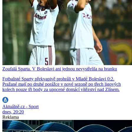
Zoufalá Sparta. V Boleslavi ani jednou nevystřelila na branku
Fotbalisté Sparty překvapivě prohráli v Mladé Boleslavi 0:2.
Pražané mají po druhé porážce v nové sezoně po třech ligových
kolech pouze tři body za upocené domácí vítězství nad Zlínem.
Aktuálně.cz - Sport
dnes, 20:20
Reklama