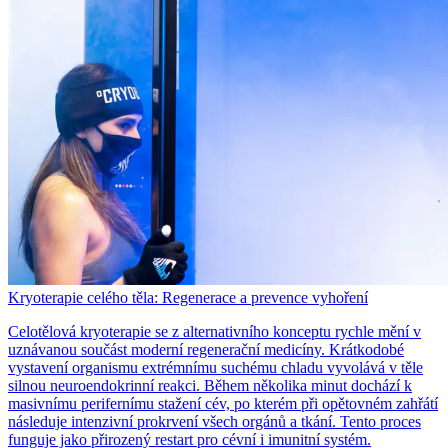
Kryoterapie celého těla: Regenerace a prevence vyhoření
Celotělová kryoterapie se z alternativního konceptu rychle mění v
uznávanou součást moderní regenerační medicíny. Krátkodobé
vystavení organismu extrémnímu suchému chladu vyvolává v těle
silnou neuroendokrinní reakci. Během několika minut dochází k
masivnímu perifernímu stažení cév, po kterém při opětovném zahřátí
následuje intenzivní prokrvení všech orgánů a tkání. Tento proces
funguje jako přirozený restart pro cévní i imunitní systém.