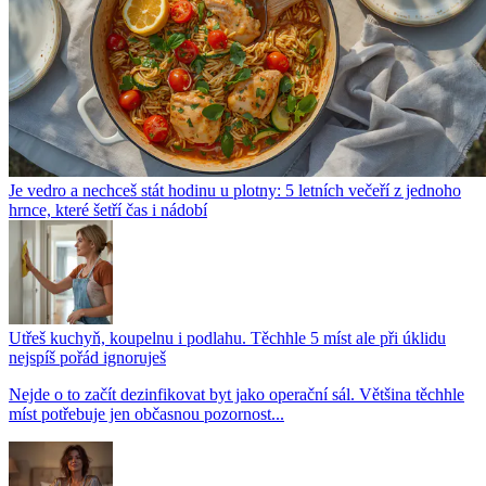
Je vedro a nechceš stát hodinu u plotny: 5 letních večeří z jednoho
hrnce, které šetří čas i nádobí
Utřeš kuchyň, koupelnu i podlahu. Těchhle 5 míst ale při úklidu
nejspíš pořád ignoruješ
Nejde o to začít dezinfikovat byt jako operační sál. Většina těchhle
míst potřebuje jen občasnou pozornost...