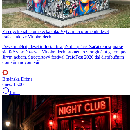
Z šedých krabic umělecká díla. Výtvarníci proměnili deset
trafostanic ve Vinohradech
Deset umělců, deset trafostanic a pět dní práce. Začátkem srpna se
sídliště v brněnských Vinohradech proměnilo v originální galerii pod
širým nebem. Streetartový festival TrafoFest 2026 dal distribučním
domkům novou tvář.
Brněnská Drbna
dnes, 15:00
1 min