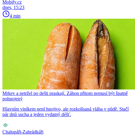
Mobify.cz
dnes, 15:23
4 min
Mrkev a petržel po dešti praskají. Záhon přitom nemusí být špatně
pohnojený
Hlavním viníkem není hnojivo, ale rozkolísaná vláha v půdě. Stačí
pár dnů sucha a jeden vydatný déšť.
Chalupáři-Zahrádkáři