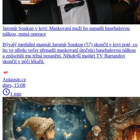
Jaromír Soukup v krvi: Maskovaní muži ho napadli basebalovou
pálkou, nutná operace
Bývalý mediální magnát Jaromír Soukup (57) skončil v krvi poté, co
ho ve středu večer přepadli maskovaní útočníci basebalovou pálkou
a způsobili mu tržná poranění. Někdejší majitel TV Barrandov
skončil v péči lékařů.
Aplausin.cz
dnes, 15:08
1 min