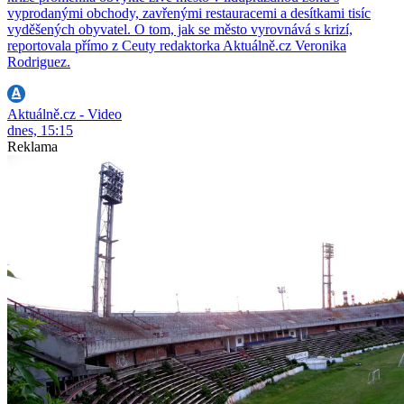
vyprodanými obchody, zavřenými restauracemi a desítkami tisíc
vyděšených obyvatel. O tom, jak se město vyrovnává s krizí,
reportovala přímo z Ceuty redaktorka Aktuálně.cz Veronika
Rodriguez.
Aktuálně.cz - Video
dnes, 15:15
Reklama