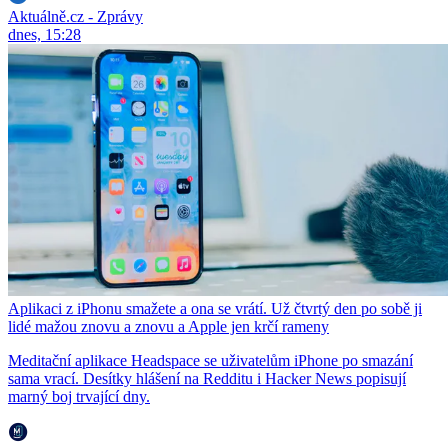
Aktuálně.cz - Zprávy
dnes, 15:28
Aplikaci z iPhonu smažete a ona se vrátí. Už čtvrtý den po sobě ji
lidé mažou znovu a znovu a Apple jen krčí rameny
Meditační aplikace Headspace se uživatelům iPhone po smazání
sama vrací. Desítky hlášení na Redditu i Hacker News popisují
marný boj trvající dny.