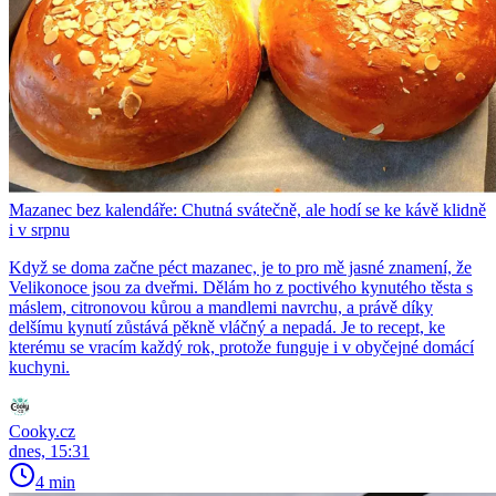
Mazanec bez kalendáře: Chutná svátečně, ale hodí se ke kávě klidně
i v srpnu
Když se doma začne péct mazanec, je to pro mě jasné znamení, že
Velikonoce jsou za dveřmi. Dělám ho z poctivého kynutého těsta s
máslem, citronovou kůrou a mandlemi navrchu, a právě díky
delšímu kynutí zůstává pěkně vláčný a nepadá. Je to recept, ke
kterému se vracím každý rok, protože funguje i v obyčejné domácí
kuchyni.
Cooky.cz
dnes, 15:31
4 min