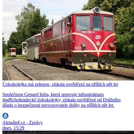
Úzkokolejka má zelenou, získala osvědčení na příštích pět let
Společnost Gepard Infra, která spravuje infrastrukturu
jindřichohradecké úzkokolejky, získala osvědčení od Drážního
úřadu o bezpečnosti provozovatele dráhy na příštích pět let.
Aktuálně.cz - Zprávy
dnes, 15:29