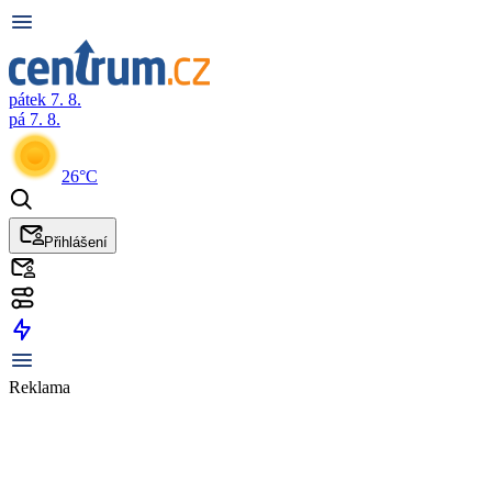
pátek 7. 8.
pá 7. 8.
26°C
Přihlášení
Reklama