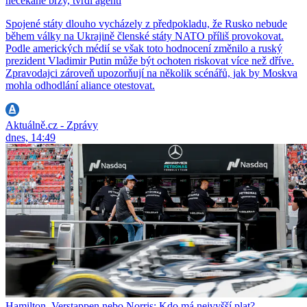
nečekaně brzy, tvrdí agenti
Spojené státy dlouho vycházely z předpokladu, že Rusko nebude
během války na Ukrajině členské státy NATO příliš provokovat.
Podle amerických médií se však toto hodnocení změnilo a ruský
prezident Vladimir Putin může být ochoten riskovat více než dříve.
Zpravodajci zároveň upozorňují na několik scénářů, jak by Moskva
mohla odhodlání aliance otestovat.
Aktuálně.cz - Zprávy
dnes, 14:49
Hamilton, Verstappen nebo Norris: Kdo má nejvyšší plat?