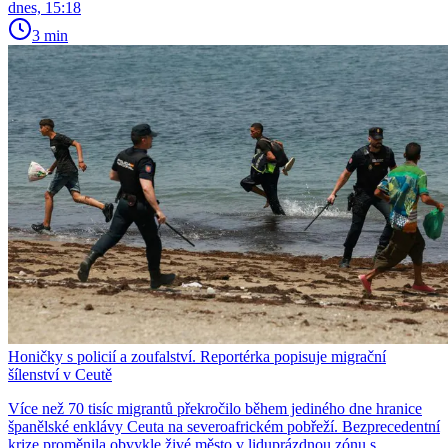
dnes, 15:18
3 min
Honičky s policií a zoufalství. Reportérka popisuje migrační
šílenství v Ceutě
Více než 70 tisíc migrantů překročilo během jediného dne hranice
španělské enklávy Ceuta na severoafrickém pobřeží. Bezprecedentní
krize proměnila obvykle živé město v liduprázdnou zónu s