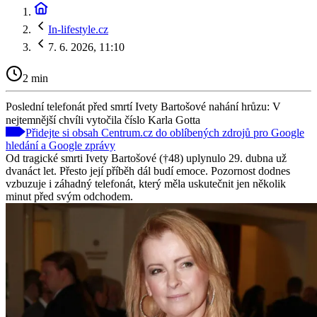
In-lifestyle.cz
7. 6. 2026, 11:10
2 min
Poslední telefonát před smrtí Ivety Bartošové nahání hrůzu: V
nejtemnější chvíli vytočila číslo Karla Gotta
Přidejte si obsah Centrum.cz do oblíbených zdrojů pro Google
hledání a Google zprávy
Od tragické smrti Ivety Bartošové (†48) uplynulo 29. dubna už
dvanáct let. Přesto její příběh dál budí emoce. Pozornost dodnes
vzbuzuje i záhadný telefonát, který měla uskutečnit jen několik
minut před svým odchodem.