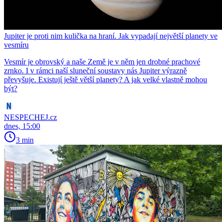
Jupiter je proti nim kulička na hraní. Jak vypadají největší planety ve
vesmíru
Vesmír je obrovský a naše Země je v něm jen drobné prachové
zrnko. I v rámci naší sluneční soustavy nás Jupiter výrazně
převyšuje. Existují ještě větší planety? A jak velké vlastně mohou
být?
NESPECHEJ.cz
dnes, 15:00
3 min