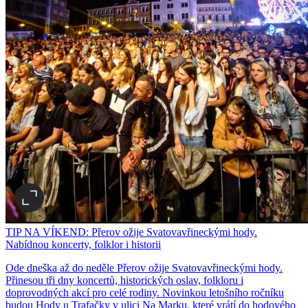
TIP NA VÍKEND: Přerov ožije Svatovavřineckými hody.
Nabídnou koncerty, folklor i historii
Ode dneška až do neděle Přerov ožije Svatovavřineckými hody.
Přinesou tři dny koncertů, historických oslav, folkloru i
doprovodných akcí pro celé rodiny. Novinkou letošního ročníku
budou Hody u Trafačky v ulici Na Marku, které vrátí do hodového