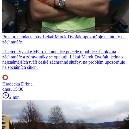
Prosím, nemlaťte nás. Lékař Marek Dvořák upozorňuje na útoky na
záchranáře
Liberec, Vysoké Mýto, nemocnice po celé republice. Útoky na
záchranáře a zdravotníky se opakují. Lékař Marek Dvořák, jedna z
nejznámějších tváří české záchranné služby, na problém upozorňuje
na sociálních sítích.
Hradecká Drbna
dnes, 15:30
2 min