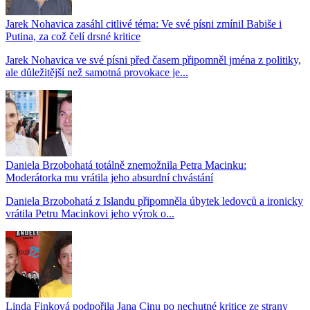
Jarek Nohavica zasáhl citlivé téma: Ve své písni zmínil Babiše i
Putina, za což čelí drsné kritice
Jarek Nohavica ve své písni před časem připomněl jména z politiky,
ale důležitější než samotná provokace je...
Daniela Brzobohatá totálně znemožnila Petra Macinku:
Moderátorka mu vrátila jeho absurdní chvástání
Daniela Brzobohatá z Islandu připomněla úbytek ledovců a ironicky
vrátila Petru Macinkovi jeho výrok o...
Linda Finková podpořila Jana Cinu po nechutné kritice ze strany