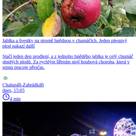
Jablka a švestky na stromě hnědnou v chumáčích. Jeden plesnivý
plod nakazí další
Stačí jeden den prodlení, a z jednoho hnědého jablka je celý chumáč
shnilých plodů. Za rychlým šířením stojí houbová choroba, která v
srpnu pracuje přesčas.
Chalupáři-Zahrádkáři
dnes, 15:05
4 min