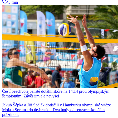
3 min
Čeští beachvolejbalisté dotáhli skóre na 14:14 proti olympijským
šampionům. Závěr jim ale nevyšel
Jakub Šépka a Jiří Sedlák dotlačili v Hamburku olympijské vítěze
Mola a Søruma do tie-breaku. Dva body od senzace skončili s
prázdnou.