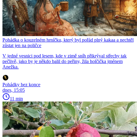
Pohádka o kouzelném hrníčku, který byl pořád plný kakaa a nechtěl
zůstat jen na poličce
V jedné vesnici pod lesem, kde v zimě sníh přikrýval střechy tak
pečlivě, jako by je někdo balil do peřiny, žila holčička jménem
Anežka.
Pohádky bez konce
dnes, 15:05
11 min