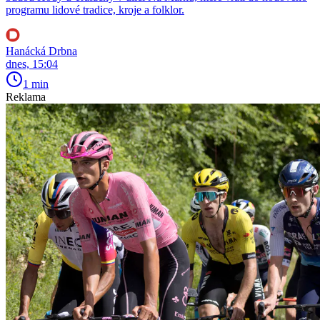
programu lidové tradice, kroje a folklor.
Hanácká Drbna
dnes, 15:04
1 min
Reklama