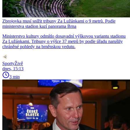
Zbrojovka musí snížit tribuny Za Lužánkami o 9 metrů. Podle
ministerstva stadion kazí panorama Brna
Ministerstvo kultury odmítlo dosavadní výškovou variantu stadionu
Za Lužánkami. Tribuny o výšce 37 metrů by podle úřadu narušily
chráněné pohledy na brněnskou vedutu.
SportyŽivě
dnes, 15:13
3 min