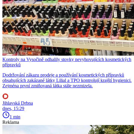
Kontroly na Vysočině odhalily stovky nevyhovujících kosmetických
přípravků
Dodržování zákazu prodeje a používání kosmetických přípravků
obsahujících zakázané látky Lilial a TPO kontrolují krajští hygienici.
Zejména první zmiňovaná látka stále nezmizela.
Jihlavská Drbna
dnes, 15:29
1 min
Reklama