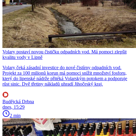
Volary postaví novou čističku odpadních vod. Má pomoci zlepšit
kvalitu vody v Lipně
Volary čeká zásadní investice do nové čistírny odpadních vod.
Projekt za 100 milionů korun má pomoci snížit množství fosforu,
který do lipenské nádrže přitéká Volarským potokem a podporuje
růst sinic. Dvě třetiny nákladů uhradí Jihočeský kraj.
Budějcká Drbna
dnes, 15:29
2 min