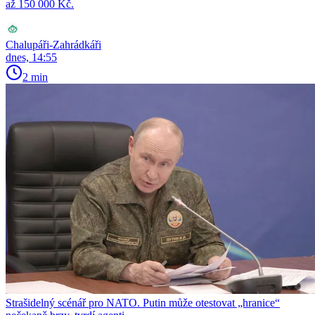
až 150 000 Kč.
Chalupáři-Zahrádkáři
dnes, 14:55
2 min
Strašidelný scénář pro NATO. Putin může otestovat „hranice“