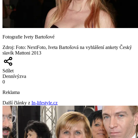
Fotografie Ivety Bartošové
Zdroj
:
Foto: NextFoto, Iveta Bartošová na vyhlášení ankety Český
slavík Mattoni 2013
Sdílet
Denní
výzva
0
Reklama
Další články z
In-lifestyle.cz