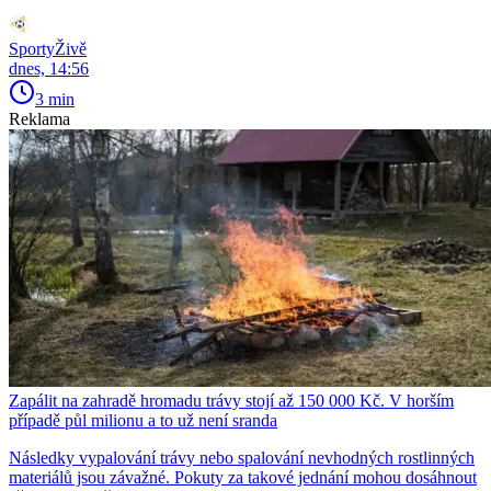
SportyŽivě
dnes, 14:56
3 min
Reklama
Zapálit na zahradě hromadu trávy stojí až 150 000 Kč. V horším
případě půl milionu a to už není sranda
Následky vypalování trávy nebo spalování nevhodných rostlinných
materiálů jsou závažné. Pokuty za takové jednání mohou dosáhnout