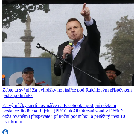
Zabte tu sv*ni! Za výhrůžky novinářce pod Rajchlovým příspěvkem
padla podmínka
Za výhrůžky smrtí novinářce na Facebooku pod příspěvkem
poslance Jindřicha Rajchla (PRO) uložil Okresní soud v Děčíně
obžalovanému přispěvateli půlroční podmínku a peněžitý trest 10
tisíc korun.