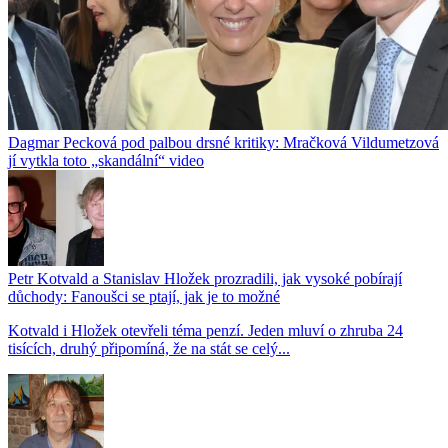
Dagmar Pecková pod palbou drsné kritiky: Mračková Vildumetzová
jí vytkla toto „skandální“ video
Petr Kotvald a Stanislav Hložek prozradili, jak vysoké pobírají
důchody: Fanoušci se ptají, jak je to možné
Kotvald i Hložek otevřeli téma penzí. Jeden mluví o zhruba 24
tisících, druhý připomíná, že na stát se celý...