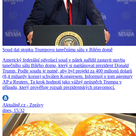
Soud dal stopku Trumpovu tanečnímu sálu v Bílém domě
Americký federální odvolací soud v pátek nařídil zastavit stavbu
tanečního sálu Bílého domu, který si naplánoval prezident Donald
Trump. Podle soudu je nutné, aby byl projekt za 400 milionů dolarů
(8,4 miliardy korun) schválen Kongresem. Informují o tom agentury
AP a Reuters. Ta krok hodnotí jako vážný neúspěch Trumpa v
případu, který prověřuje rozsah prezidentských pravomocí.
Aktuálně.cz - Zprávy
dnes, 15:32