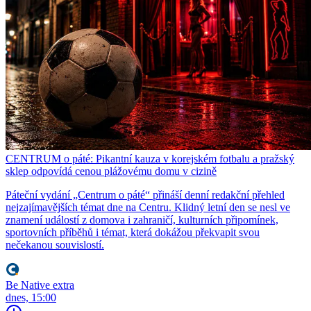
CENTRUM o páté: Pikantní kauza v korejském fotbalu a pražský
sklep odpovídá cenou plážovému domu v cizině
Páteční vydání „Centrum o páté“ přináší denní redakční přehled
nejzajímavějších témat dne na Centru. Klidný letní den se nesl ve
znamení událostí z domova i zahraničí, kulturních připomínek,
sportovních příběhů i témat, která dokážou překvapit svou
nečekanou souvislostí.
Be Native extra
dnes, 15:00