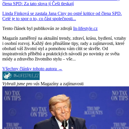
člena SPD: Za tato slova jí Češi tleskají
Linda Finková se zastala Jana Ciny po ostré kritice od člena SPD.
Celé je to spor o to, co část společnosti...
Tento článek byl publikován ze zdrojů
In-lifestyle.cz
Magazín zaměřený na aktuální trendy, zdraví, krásu, bydlení, vztahy
i osobní rozvoj. Každý den přinášíme tipy, rady a zajímavosti, které
obohatí váš životní styl a pomohou vám cítit se skvěle. Od
inspirativních příběhů a praktických návodů po novinky ze světa
módy a zdravého životního stylu – vše...
Všechny články tohoto autora →
Vybrali jsme pro vás
Magazíny a zajímavosti