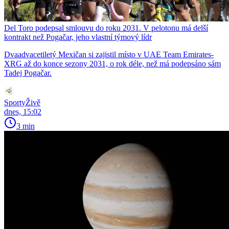
Del Toro podepsal smlouvu do roku 2031. V pelotonu má delší
kontrakt než Pogačar, jeho vlastní týmový lídr
Dvaadvacetiletý Mexičan si zajistil místo v UAE Team Emirates-
XRG až do konce sezony 2031, o rok déle, než má podepsáno sám
Tadej Pogačar.
SportyŽivě
dnes, 15:02
3 min