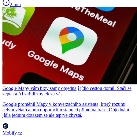
2 min
Google Mapy vám brzy samy objednají jídlo cestou domů. Stačí se
zeptat a AI zařídí zbytek za vás
Google proměnil Mapy v konverzačního asistenta, který rozumí
celým větám a umí doporučit restauraci přímo na trase. Objednání
jídla jedním dotazem se ale teprve chystá.
Mobify.cz