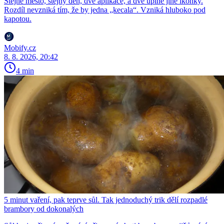
Stejné město, stejný den, dvě aplikace, a dvě úplně jiné ikonky.
Rozdíl nevzniká tím, že by jedna „kecala“. Vzniká hluboko pod
kapotou.
Mobify.cz
8. 8. 2026, 20:42
4 min
5 minut vaření, pak teprve sůl. Tak jednoduchý trik dělí rozpadlé
brambory od dokonalých