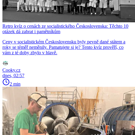
Retro kvíz o cenách ze socialistického Československa: Těchto 10
otázek dá zabrat i pamětníkům
Ceny v socialistickém Československu byly pevně dané státem a
roky se téměř neměnily. Pamatujete si je? Tento kvíz prověří, co
vám z té doby zbylo v hlavě.
Cooky.cz
dnes, 02:57
2 min