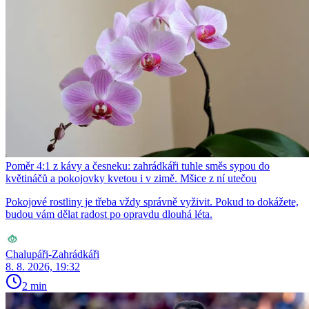
Poměr 4:1 z kávy a česneku: zahrádkáři tuhle směs sypou do
květináčů a pokojovky kvetou i v zimě. Mšice z ní utečou
Pokojové rostliny je třeba vždy správně vyživit. Pokud to dokážete,
budou vám dělat radost po opravdu dlouhá léta.
Chalupáři-Zahrádkáři
8. 8. 2026, 19:32
2 min