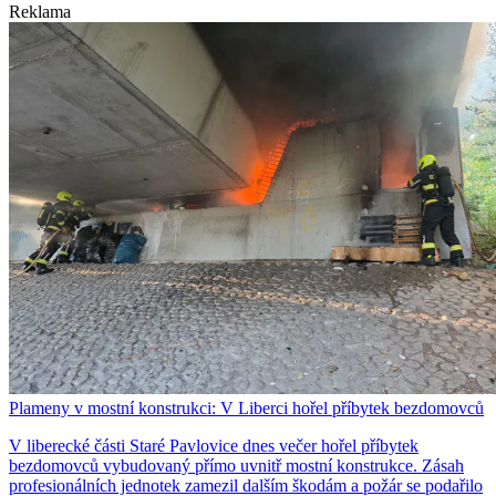
Reklama
Plameny v mostní konstrukci: V Liberci hořel příbytek bezdomovců
V liberecké části Staré Pavlovice dnes večer hořel příbytek
bezdomovců vybudovaný přímo uvnitř mostní konstrukce. Zásah
profesionálních jednotek zamezil dalším škodám a požár se podařilo