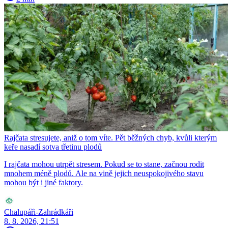
Rajčata stresujete, aniž o tom víte. Pět běžných chyb, kvůli kterým
keře nasadí sotva třetinu plodů
I rajčata mohou utrpět stresem. Pokud se to stane, začnou rodit
mnohem méně plodů. Ale na vině jejich neuspokojivého stavu
mohou být i jiné faktory.
Chalupáři-Zahrádkáři
8. 8. 2026, 21:51