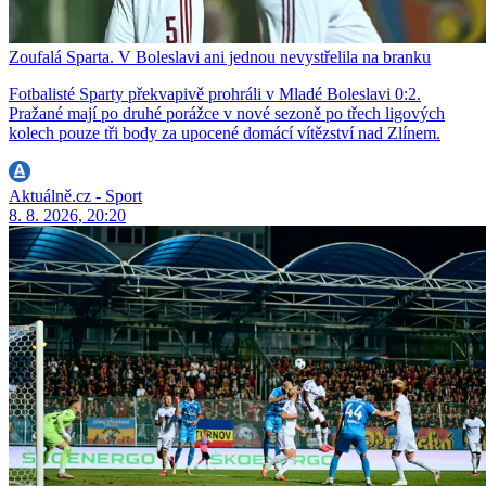
Zoufalá Sparta. V Boleslavi ani jednou nevystřelila na branku
Fotbalisté Sparty překvapivě prohráli v Mladé Boleslavi 0:2.
Pražané mají po druhé porážce v nové sezoně po třech ligových
kolech pouze tři body za upocené domácí vítězství nad Zlínem.
Aktuálně.cz - Sport
8. 8. 2026, 20:20