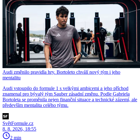
Audi změnilo pravidla hry. Bortoleto chválí nový tým i jeho
mentalitu
Audi vstoupilo do formule 1 s velkými ambicemi a jeho příchod
znamenal pro bývalý tým Sauber zásadní změnu. Podle Gabriela
Bortoleta se proměnila nejen finanční situace a technické zázemí, ale
především mentalita celého týmu.
SvětFormule.cz
8. 8. 2026, 18:55
2 min