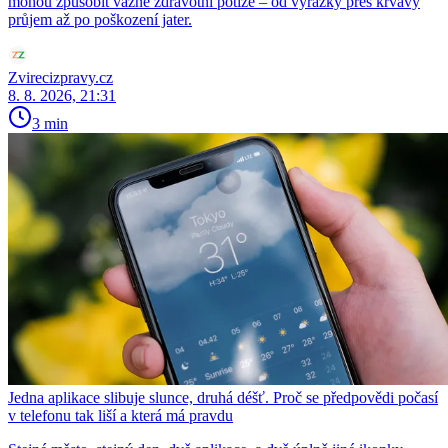
mohou způsobit vážné zdravotní potíže – od vyrážky přes krvavý
průjem až po poškození jater.
Zvirecizpravy.cz
8. 8. 2026, 21:31
3 min
Jedna aplikace slibuje slunce, druhá déšť. Proč se předpovědi počasí
v telefonu tak liší a která má pravdu