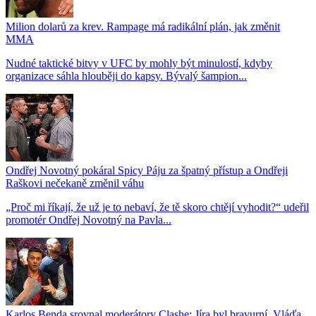
Milion dolarů za krev. Rampage má radikální plán, jak změnit
MMA
Nudné taktické bitvy v UFC by mohly být minulostí, kdyby
organizace sáhla hlouběji do kapsy. Bývalý šampion...
Ondřej Novotný pokáral Spicy Páju za špatný přístup a Ondřeji
Raškovi nečekaně změnil váhu
„Proč mi říkají, že už je to nebaví, že tě skoro chtějí vyhodit?“ udeřil
promotér Ondřej Novotný na Pavla...
Karlos Benda srovnal moderátory Clashe: Jíra byl bravurní, Vláďa