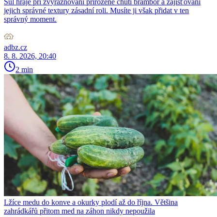
Sůl hraje při zvýrazňování přirozené chuti brambor a zajišťování
jejich správné textury zásadní roli. Musíte ji však přidat v ten
správný moment.
adbz.cz
8. 8. 2026, 20:40
2 min
Lžíce medu do konve a okurky plodí až do října. Většina
zahrádkářů přitom med na záhon nikdy nepoužila