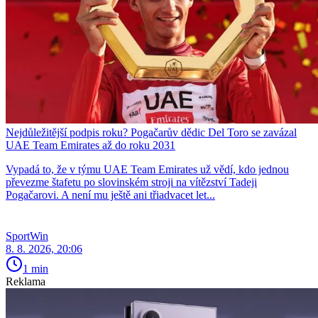
Nejdůležitější podpis roku? Pogačarův dědic Del Toro se zavázal
UAE Team Emirates až do roku 2031
Vypadá to, že v týmu UAE Team Emirates už vědí, kdo jednou
převezme štafetu po slovinském stroji na vítězství Tadeji
Pogačarovi. A není mu ještě ani třiadvacet let...
SportWin
8. 8. 2026, 20:06
1 min
Reklama