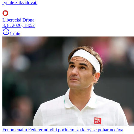
rychle zlikvidovat.
Liberecká Drbna
8. 8. 2026, 18:52
1 min
Fenomenální Federer udivil i počinem, za který se pohár nedává