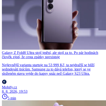
Galaxy Z Fold8 Ultra stojí jmění, ale stojí za to. Po pár hodinách
člověk zjistí, že cesta zpátky neexistuje
Nejlevnější varianta startuje na 53 999 Kč, ta nejdražší se blíží
sedmdesáti tisícům. Samsung za to dává telefon, který se ve
složeném stavu vejde do kapsy snáz než Galaxy S23 Ultra.
Mobify.cz
8. 8. 2026, 19:53
5 min