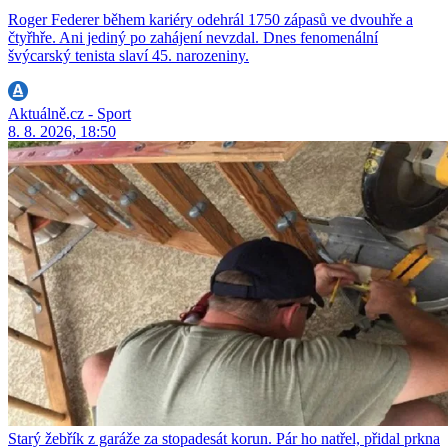
Roger Federer během kariéry odehrál 1750 zápasů ve dvouhře a
čtyřhře. Ani jediný po zahájení nevzdal. Dnes fenomenální
švýcarský tenista slaví 45. narozeniny.
Aktuálně.cz - Sport
8. 8. 2026, 18:50
Starý žebřík z garáže za stopadesát korun. Pár ho natřel, přidal prkna