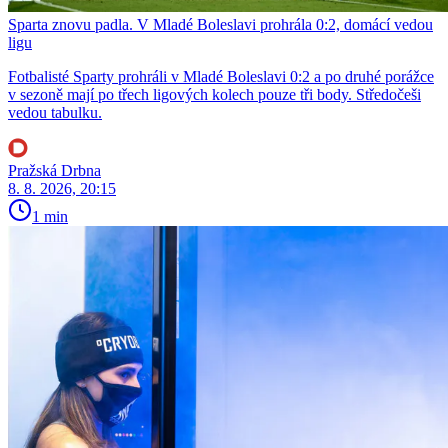
Sparta znovu padla. V Mladé Boleslavi prohrála 0:2, domácí vedou
ligu
Fotbalisté Sparty prohráli v Mladé Boleslavi 0:2 a po druhé porážce
v sezoně mají po třech ligových kolech pouze tři body. Středočeši
vedou tabulku.
Pražská Drbna
8. 8. 2026, 20:15
1 min