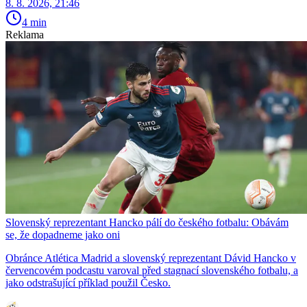
8. 8. 2026, 21:46
4 min
Reklama
Slovenský reprezentant Hancko pálí do českého fotbalu: Obávám
se, že dopadneme jako oni
Obránce Atlética Madrid a slovenský reprezentant Dávid Hancko v
červencovém podcastu varoval před stagnací slovenského fotbalu, a
jako odstrašující příklad použil Česko.