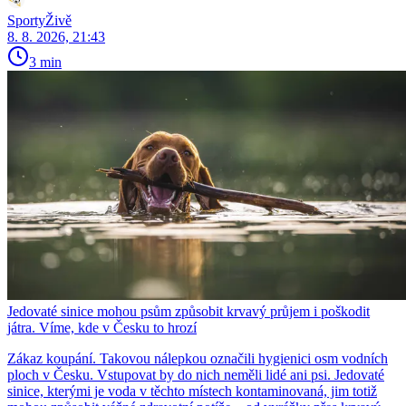
SportyŽivě
8. 8. 2026, 21:43
3 min
Jedovaté sinice mohou psům způsobit krvavý průjem i poškodit
játra. Víme, kde v Česku to hrozí
Zákaz koupání. Takovou nálepkou označili hygienici osm vodních
ploch v Česku. Vstupovat by do nich neměli lidé ani psi. Jedovaté
sinice, kterými je voda v těchto místech kontaminovaná, jim totiž