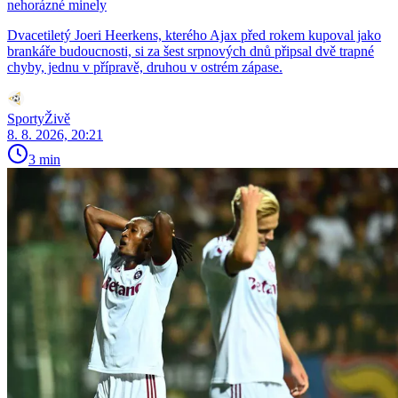
nehorázné minely
Dvacetiletý Joeri Heerkens, kterého Ajax před rokem kupoval jako
brankáře budoucnosti, si za šest srpnových dnů připsal dvě trapné
chyby, jednu v přípravě, druhou v ostrém zápase.
SportyŽivě
8. 8. 2026, 20:21
3 min