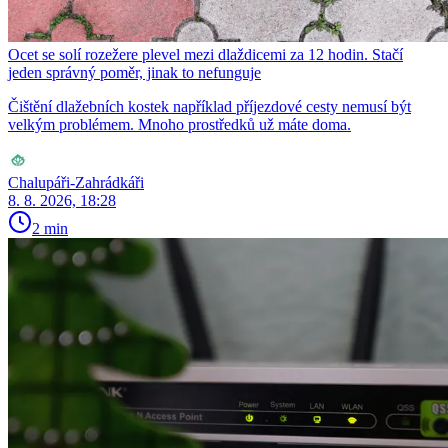
Ocet se solí rozežere plevel mezi dlaždicemi za 12 hodin. Stačí
jeden správný poměr, jinak to nefunguje
Čištění dlažebních kostek například příjezdové cesty nemusí být
velkým problémem. Mnoho prostředků už máte doma.
Chalupáři-Zahrádkáři
8. 8. 2026, 18:28
2 min