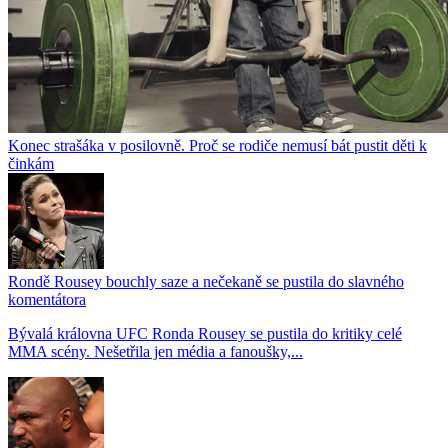
Konec strašáka v posilovně. Proč se rodiče nemusí bát pustit děti k
činkám
Rondě Rousey bouchly saze a nečekaně se pustila do slavného
komentátora
Bývalá královna UFC Ronda Rousey se pustila do kritiky celé
MMA scény. Nešetřila jen média a fanoušky,...