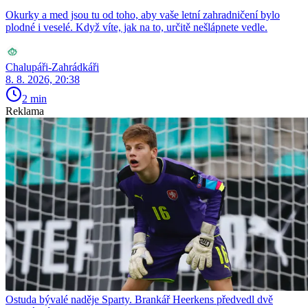
Okurky a med jsou tu od toho, aby vaše letní zahradničení bylo
plodné i veselé. Když víte, jak na to, určitě nešlápnete vedle.
Chalupáři-Zahrádkáři
8. 8. 2026, 20:38
2 min
Reklama
Ostuda bývalé naděje Sparty. Brankář Heerkens předvedl dvě