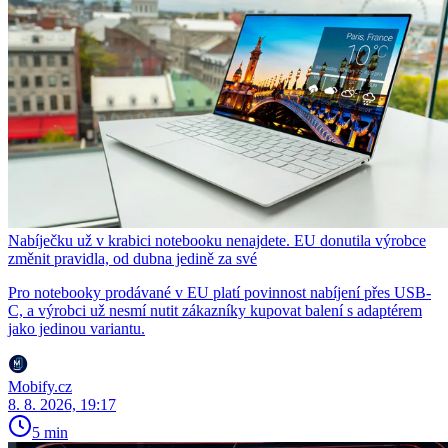
Nabíječku už v krabici notebooku nenajdete. EU donutila výrobce
změnit pravidla, od dubna jedině za své
Pro notebooky prodávané v EU platí povinnost nabíjení přes USB-
C, a výrobci už nesmí nutit zákazníky kupovat balení s adaptérem
jako jedinou variantu.
Mobify.cz
8. 8. 2026, 19:17
5 min