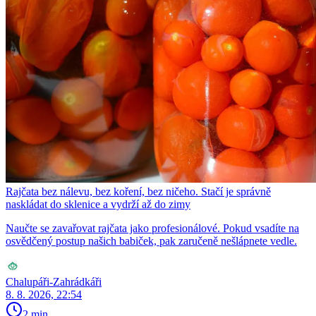
Rajčata bez nálevu, bez koření, bez ničeho. Stačí je správně
naskládat do sklenice a vydrží až do zimy
Naučte se zavařovat rajčata jako profesionálové. Pokud vsadíte na
osvědčený postup našich babiček, pak zaručeně nešlápnete vedle.
Chalupáři-Zahrádkáři
8. 8. 2026, 22:54
2 min