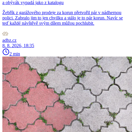
a obývák vypadá jako z katalogu
Žebřík z garážového prodeje za korun přetvořil pár v nádhernou
polici. Zabralo jim to jen chvilku a stálo je to pár korun. Navíc se
teď každé návštěvě svým dílem můžou pochlubit.
adbz.cz
8. 8. 2026, 18:35
2 min