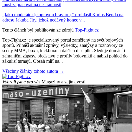
musí zapracovat na nestrannosti
„Jako moderátor je opravdu bravurní,“ prohlásil Karlos Benda na
adresu Jakuba Jíry, jehož nedávný konec v...
Tento článek byl publikován ze zdrojů
Top-Fight.cz
Top-Fight.cz je specializovaný portál zaměřený na svět bojových
sportů. Přináší aktuální zprávy, výsledky, analýzy a rozhovory ze
scény MMA, boxu, kickboxu a dalších disciplín. Sleduje domácí i
zahraniční zápasy, představuje profily bojovníků a nabízí pohled do
zákulisí turnajů. Obsah míří na...
Všechny články tohoto autora →
Vybrali jsme pro vás
Magazíny a zajímavosti