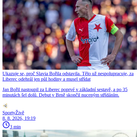
Ukazuje se, proč Slavia Bořila odstavila. Tělo už nespolupracuje, za
Liberec odehrál jen půl hodiny a musel střídat
Jan Bořil nastoupil za Liberec poprvé v základní sestavě, a po 35
minutách šel dolů. Debut v Brně skončil nuceným střídáním.
SportyŽivě
8. 8. 2026, 19:19
3 min