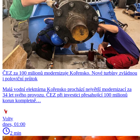
ČEZ za 100 milionů modernizuje Kořensko. Nové turbíny zvládnou
i poloviční průtok
Malá vodní elektrárna Kořensko prochází největší modernizací za
34 let svého provozu. ČEZ při investici přesahující 100 milionů
korun kompletně…
Volty
dnes, 01:00
2 min