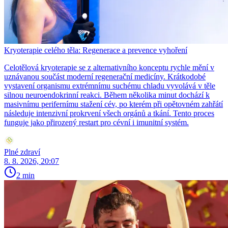
Kryoterapie celého těla: Regenerace a prevence vyhoření
Celotělová kryoterapie se z alternativního konceptu rychle mění v
uznávanou součást moderní regenerační medicíny. Krátkodobé
vystavení organismu extrémnímu suchému chladu vyvolává v těle
silnou neuroendokrinní reakci. Během několika minut dochází k
masivnímu perifernímu stažení cév, po kterém při opětovném zahřátí
následuje intenzivní prokrvení všech orgánů a tkání. Tento proces
funguje jako přirozený restart pro cévní i imunitní systém.
Plné zdraví
8. 8. 2026, 20:07
2 min