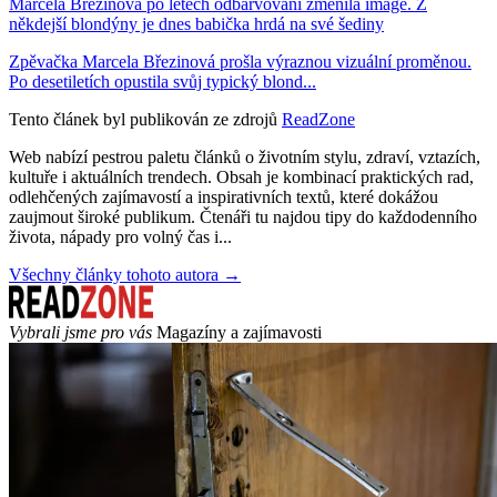
Marcela Březinová po letech odbarvování změnila image. Z
někdejší blondýny je dnes babička hrdá na své šediny
Zpěvačka Marcela Březinová prošla výraznou vizuální proměnou.
Po desetiletích opustila svůj typický blond...
Tento článek byl publikován ze zdrojů
ReadZone
Web nabízí pestrou paletu článků o životním stylu, zdraví, vztazích,
kultuře i aktuálních trendech. Obsah je kombinací praktických rad,
odlehčených zajímavostí a inspirativních textů, které dokážou
zaujmout široké publikum. Čtenáři tu najdou tipy do každodenního
života, nápady pro volný čas i...
Všechny články tohoto autora →
Vybrali jsme pro vás
Magazíny a zajímavosti