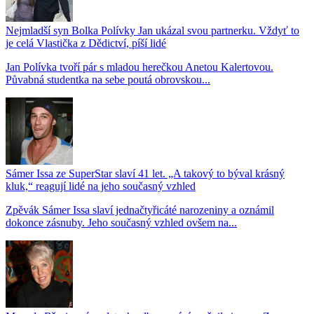
Nejmladší syn Bolka Polívky Jan ukázal svou partnerku. Vždyť to
je celá Vlastička z Dědictví, píší lidé
Jan Polívka tvoří pár s mladou herečkou Anetou Kalertovou.
Půvabná studentka na sebe poutá obrovskou...
Sámer Issa ze SuperStar slaví 41 let. „A takový to býval krásný
kluk,“ reagují lidé na jeho současný vzhled
Zpěvák Sámer Issa slaví jednačtyřicáté narozeniny a oznámil
dokonce zásnuby. Jeho současný vzhled ovšem na...