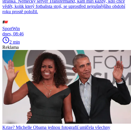
stránka. Německý server Transfermarkt, kam míří každý, kdo chce
vědět, kolik který fotbalista stojí, se uprostřed nejrušnějšího období
roku prostě položil.
SportWin
dnes, 08:46
2 min
Reklama
Krize? Michelle Obama jednou fotografií umlčela všechny