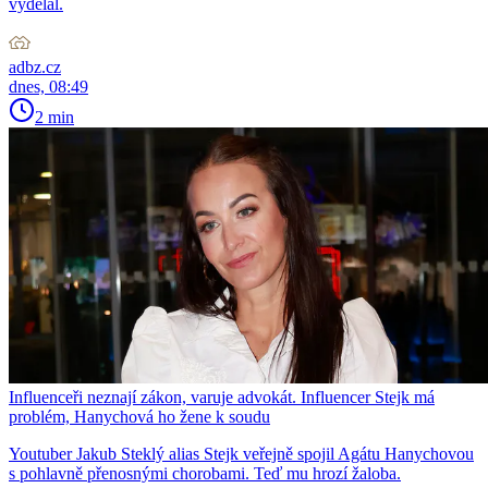
vydělal.
adbz.cz
dnes, 08:49
2 min
Influenceři neznají zákon, varuje advokát. Influencer Stejk má
problém, Hanychová ho žene k soudu
Youtuber Jakub Steklý alias Stejk veřejně spojil Agátu Hanychovou
s pohlavně přenosnými chorobami. Teď mu hrozí žaloba.