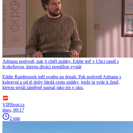
Adrianu podvedl, pak ji chtěl zpátky. Eddie teď v Ulici randí s
Kokešovou, kterou diváci nemůžou vystát
Eddie Rambousek měl svatbu na dosah. Pak podvedl Adrianu s
kolegyní a od té doby hledá cestu zpátky, jenže ta vede k ženě,
kterou seriál záměrně napsal jako trn v oku.
VIPživot.cz
dnes, 09:17
2 min