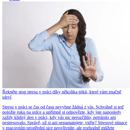
Řekněte stop stresu v práci díky několika triků, které vám značně
uleví
Stresu v práci se čas od času nevyhne žádná z vás. Schválně si teď
položte ruku na srdce a upřímně si odpovězte, kdy jste naposledy
zažily klidný den v práci, kdy vás nic nerozčílilo, netrápilo ani
nestresovalo. Správě, už si ani nepamatujete, viďte? Stresové situace
v pracovním prostřední sice neovlivníte, ale rozhodně můžete