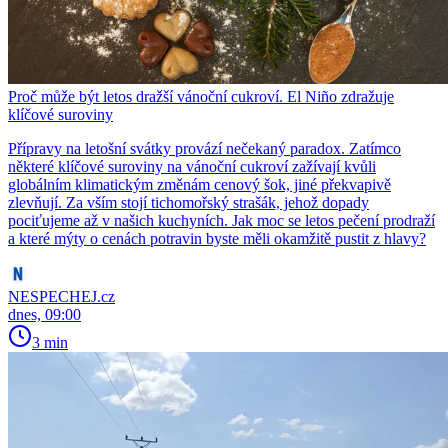
Proč může být letos dražší vánoční cukroví. El Niño zdražuje
klíčové suroviny
Přípravy na letošní svátky provází nečekaný paradox. Zatímco
některé klíčové suroviny na vánoční cukroví zažívají kvůli
globálním klimatickým změnám cenový šok, jiné překvapivě
zlevňují. Za vším stojí tichomořský strašák, jehož dopady
pociťujeme až v našich kuchyních. Jak moc se letos pečení prodraží
a které mýty o cenách potravin byste měli okamžitě pustit z hlavy?
NESPECHEJ.cz
dnes, 09:00
3 min