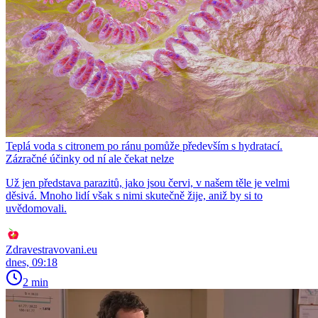
Teplá voda s citronem po ránu pomůže především s hydratací.
Zázračné účinky od ní ale čekat nelze
Už jen představa parazitů, jako jsou červi, v našem těle je velmi
děsivá. Mnoho lidí však s nimi skutečně žije, aniž by si to
uvědomovali.
Zdravestravovani.eu
dnes, 09:18
2 min