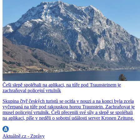
Češi slepě spoléhali na aplikaci, na túře pod Traunsteinem je
zachraňoval policejní vrtulník
Skupina čtyř českých turistů se ocitla v nouzi a na konci byla zcela
vyčerpaná na túře pod rakouskou horou Traunstein. Zachraňovat je
musel policejní vrtulník. Češi přecenili své síly a slepě se spoléhali
na aplikaci, píše v neděli o sobotní události server Kronen Zeitung.
Aktuálně.cz - Zprávy