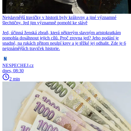
Nejslavnější travičky v historii byly královny a jiné významné
šlechtičny. Jed jim významně pomohl ke slávě
Jed, účinná ženská zbraň, která některým slavným aristokratkám
pomohla dosáhnout jejich cílů. Proč zrovna jed? Jeho podání je
snadné, na rukách přitom neulpí krev a je těžké jej odhalit. Zde je 6
nejznámějších traviček historie.
NESPECHEJ.cz
dnes, 08:30
2 min