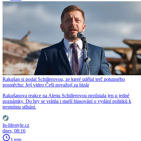
Rakušan si podal Schillerovou, ze které udělal terč potupného
posměchu: Její video Češi považují za bizár
Rakušanova reakce na Alenu Schillerovou nezůstala jen u jedné
poznámky. Do hry se vrátila i starší hlasování o vydání politiků k
trestnímu stíhání.
In-lifestyle.cz
dnes, 08:16
3 min