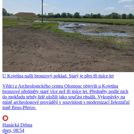
U Kojetína našli bronzový poklad. Starý je přes tři tisíce let
Vědci z Archeologického centra Olomouc objevili u Kojetína
bronzové předměty staré více než tři tisíce let. Předměty podle nich
do mokřadu tehdy lidé uložili jako součást rituálů. Vykopávky na
místě archeologové provádějí v souvislosti s modernizací železniční
tratě Brno-Přerov.
Hanácká Drbna
dnes, 08:54