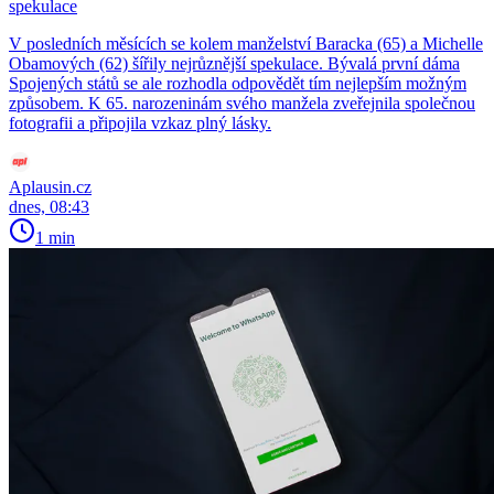
spekulace
V posledních měsících se kolem manželství Baracka (65) a Michelle
Obamových (62) šířily nejrůznější spekulace. Bývalá první dáma
Spojených států se ale rozhodla odpovědět tím nejlepším možným
způsobem. K 65. narozeninám svého manžela zveřejnila společnou
fotografii a připojila vzkaz plný lásky.
Aplausin.cz
dnes, 08:43
1 min