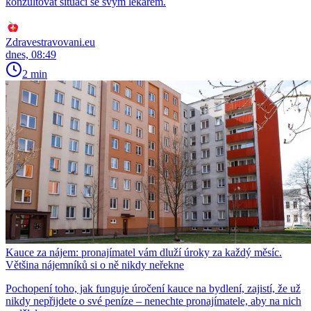
konzultovat situaci se svým lékařem.
Zdravestravovani.eu
dnes, 08:49
2 min
Kauce za nájem: pronajímatel vám dluží úroky za každý měsíc.
Většina nájemníků si o ně nikdy neřekne
Pochopení toho, jak funguje úročení kauce na bydlení, zajistí, že už
nikdy nepřijdete o své peníze – nenechte pronajímatele, aby na nich