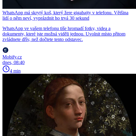
WhatsApp má skrytý koš, který žere gigabajty v telefonu. Většina
lidí o něm neví, vyprázdnit ho trvá 30 sekund
WhatsApp ve vašem telefonu tiše hromadí fotky, videa a
dokumenty, které jste možná viděli jednou. Uvolnit místo přitom
zvládnete dřív, než dočtete tento odstavec.
Mobify.cz
dnes, 08:40
4 min