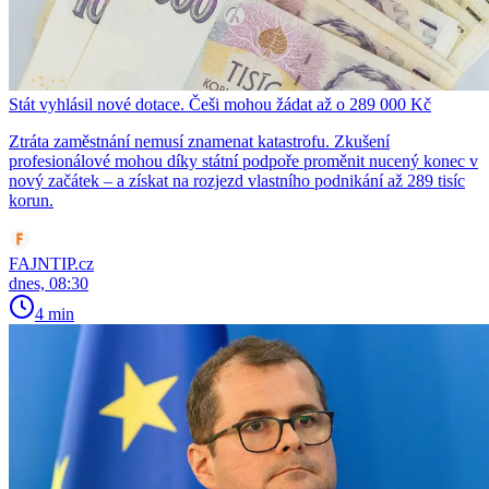
Stát vyhlásil nové dotace. Češi mohou žádat až o 289 000 Kč
Ztráta zaměstnání nemusí znamenat katastrofu. Zkušení
profesionálové mohou díky státní podpoře proměnit nucený konec v
nový začátek – a získat na rozjezd vlastního podnikání až 289 tisíc
korun.
FAJNTIP.cz
dnes, 08:30
4 min