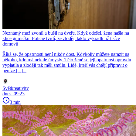
Neznámý muž zvonil a bušil na dveře. Když odešel, žena našla na
klice gumičku. Policie tvrdí, že zloději takto vykradli už tisíce
domovů
Říká se, že opatrnosti není nikdy dost. Kdykoliv můžete narazit na
někoho, kdo má nekalé úmysly. Této ženě se její opatrnost opravdu
vyplatila a zloději tak měli smůlu. Lidé, kteří vás chtějí připravit o
peníze [...]...
Světkreativity
dnes, 09:23
3 min