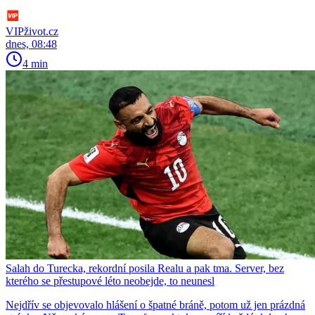
VIPživot.cz
dnes, 08:48
4 min
Salah do Turecka, rekordní posila Realu a pak tma. Server, bez
kterého se přestupové léto neobejde, to neunesl
Nejdřív se objevovalo hlášení o špatné bráně, potom už jen prázdná