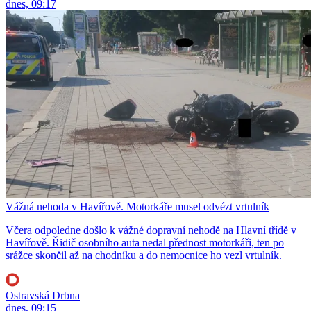
dnes, 09:17
Vážná nehoda v Havířově. Motorkáře musel odvézt vrtulník
Včera odpoledne došlo k vážné dopravní nehodě na Hlavní třídě v
Havířově. Řidič osobního auta nedal přednost motorkáři, ten po
srážce skončil až na chodníku a do nemocnice ho vezl vrtulník.
Ostravská Drbna
dnes, 09:15