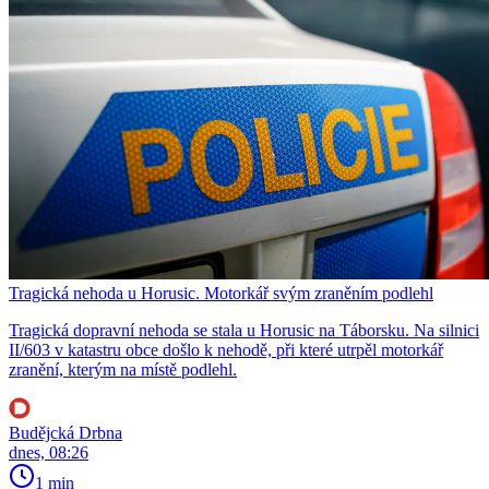
Tragická nehoda u Horusic. Motorkář svým zraněním podlehl
Tragická dopravní nehoda se stala u Horusic na Táborsku. Na silnici
II/603 v katastru obce došlo k nehodě, při které utrpěl motorkář
zranění, kterým na místě podlehl.
Budějcká Drbna
dnes, 08:26
1 min