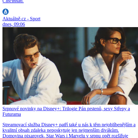
Cincinnati.
Aktuálně.cz - Sport
dnes, 09:06
Srpnové novinky na Disney+: Trilogie Pán prstenů, sexy Střepy a
Futurama
Streamovací služba Disney+ patří také u nás k těm nejoblíbenějším a
kvalitní obsah zdaleka neposkytuje jen nejmenším divákům.
Domovina pixarovek, Star Wars i Marvelu v srpnu opět rozšiřuje