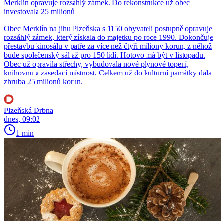
Merklín opravuje rozsáhlý zámek. Do rekonstrukce už obec
investovala 25 milionů
Obec Merklín na jihu Plzeňska s 1150 obyvateli postupně opravuje
rozsáhlý zámek, který získala do majetku po roce 1990. Dokončuje
přestavbu kinosálu v patře za více než čtyři miliony korun, z něhož
bude společenský sál až pro 150 lidí. Hotovo má být v listopadu.
Obec už opravila střechy, vybudovala nové plynové topení,
knihovnu a zasedací místnost. Celkem už do kulturní památky dala
zhruba 25 milionů korun.
Plzeňská Drbna
dnes, 09:02
1 min