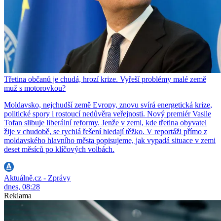
Třetina občanů je chudá, hrozí krize. Vyřeší problémy malé země
muž s motorovkou?
Moldavsko, nejchudší země Evropy, znovu svírá energetická krize,
politické spory i rostoucí nedůvěra veřejnosti. Nový premiér Vasile
Tofan slibuje liberální reformy. Jenže v zemi, kde třetina obyvatel
žije v chudobě, se rychlá řešení hledají těžko. V reportáži přímo z
moldavského hlavního města popisujeme, jak vypadá situace v zemi
deset měsíců po klíčových volbách.
Aktuálně.cz - Zprávy
dnes, 08:28
Reklama