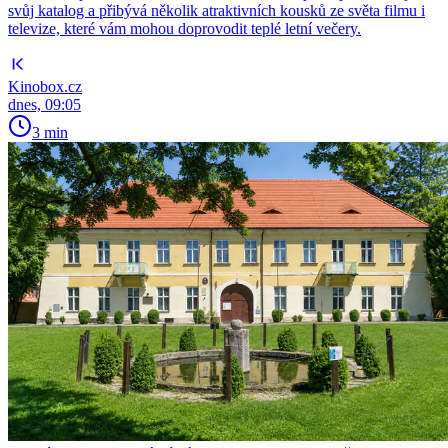
svůj katalog a přibývá několik atraktivních kousků ze světa filmu i
televize, které vám mohou doprovodit teplé letní večery.
Kinobox.cz
dnes, 09:05
3 min