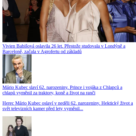
Vivien Babišová oslavila 26 let. Přestože studovala v Londýně a
Barceloně, začala v Agrofertu od základů
Mário Kubec slaví 62. narozeniny. Prince i vojáka z Chlapců a
chlapů vyměnil za traktory, koně a život na ranči
Herec Mário Kubec oslaví v neděli 62. narozeniny. Hektický život a
svět televizních kamer před lety vyměnil...