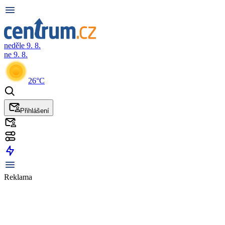
neděle 9. 8.
ne 9. 8.
26°C
Přihlášení
Reklama