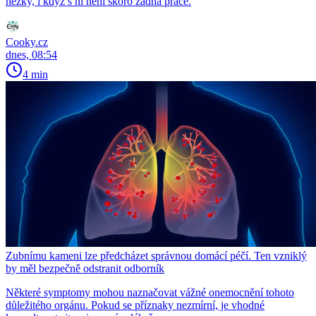
hezky, i když s ní není skoro žádná práce.
Cooky.cz
dnes, 08:54
4 min
Zubnímu kameni lze předcházet správnou domácí péčí. Ten vzniklý
by měl bezpečně odstranit odborník
Některé symptomy mohou naznačovat vážné onemocnění tohoto
důležitého orgánu. Pokud se příznaky nezmírní, je vhodné