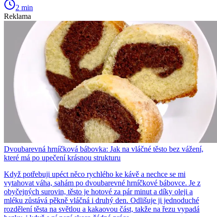
2 min
Reklama
Dvoubarevná hrníčková bábovka: Jak na vláčné těsto bez vážení,
které má po upečení krásnou strukturu
Když potřebuji upéct něco rychlého ke kávě a nechce se mi
vytahovat váha, sahám po dvoubarevné hrníčkové bábovce. Je z
obyčejných surovin, těsto je hotové za pár minut a díky oleji a
mléku zůstává pěkně vláčná i druhý den. Odlišuje ji jednoduché
rozdělení těsta na světlou a kakaovou část, takže na řezu vypadá