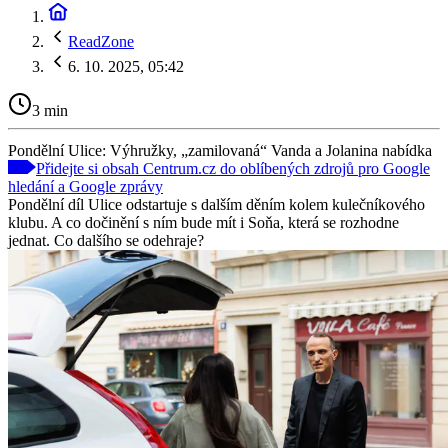
ReadZone
6. 10. 2025, 05:42
3 min
Pondělní Ulice: Výhružky, „zamilovaná“ Vanda a Jolanina nabídka
Přidejte si obsah Centrum.cz do oblíbených zdrojů pro Google
hledání a Google zprávy
Pondělní díl Ulice odstartuje s dalším děním kolem kulečníkového
klubu. A co dočinění s ním bude mít i Soňa, která se rozhodne
jednat. Co dalšího se odehraje?