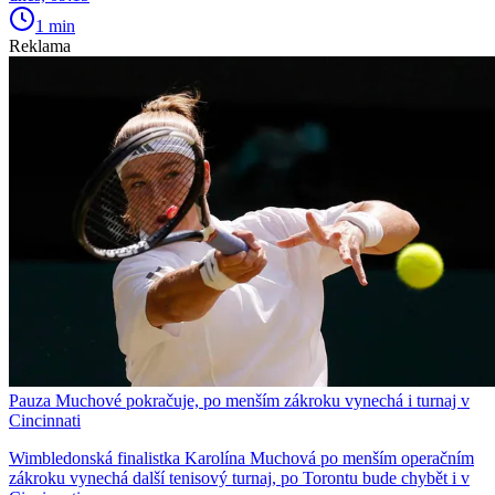
1 min
Reklama
Pauza Muchové pokračuje, po menším zákroku vynechá i turnaj v
Cincinnati
Wimbledonská finalistka Karolína Muchová po menším operačním
zákroku vynechá další tenisový turnaj, po Torontu bude chybět i v