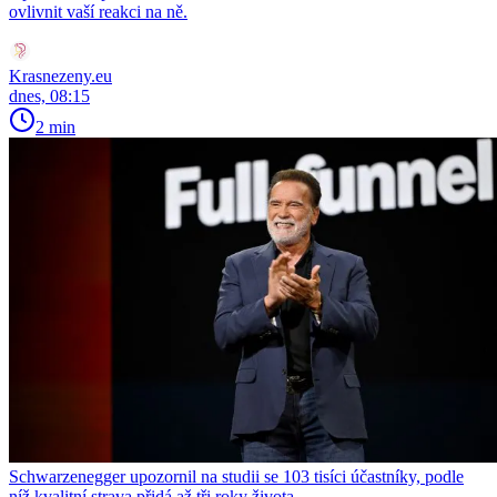
ovlivnit vaší reakci na ně.
Krasnezeny.eu
dnes, 08:15
2 min
Schwarzenegger upozornil na studii se 103 tisíci účastníky, podle
níž kvalitní strava přidá až tři roky života