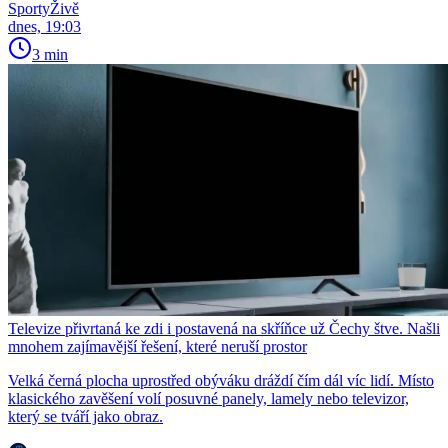
SportyŽivě
dnes, 19:03
3 min
Televize přivrtaná ke zdi i postavená na skříňce už Čechy štve. Našli
mnohem zajímavější řešení, které neruší prostor
Velká černá plocha uprostřed obýváku dráždí čím dál víc lidí. Místo
klasického zavěšení volí posuvné panely, lamely nebo televizor,
který se tváří jako obraz.