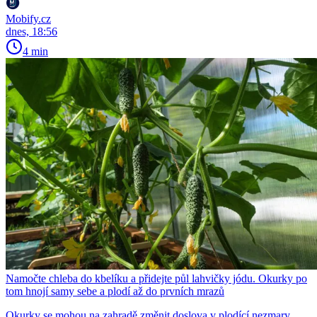
Mobify.cz
dnes, 18:56
4 min
Namočte chleba do kbelíku a přidejte půl lahvičky jódu. Okurky po
tom hnojí samy sebe a plodí až do prvních mrazů
Okurky se mohou na zahradě změnit doslova v plodící nezmary.