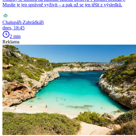
Musíte je jen správně vyživit – a pak už se jen těšit z výsledků.
Chalupáři-Zahrádkáři
dnes, 18:45
2 min
Reklama