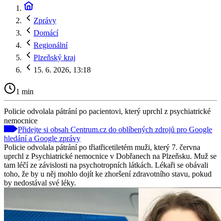
Zprávy
Domácí
Regionální
Plzeňský kraj
15. 6. 2026, 13:18
1 min
Policie odvolala pátrání po pacientovi, který uprchl z psychiatrické
nemocnice
Přidejte si obsah Centrum.cz do oblíbených zdrojů pro Google
hledání a Google zprávy
Policie odvolala pátrání po třiatřicetiletém muži, který 7. června
uprchl z Psychiatrické nemocnice v Dobřanech na Plzeňsku. Muž se
tam léčí ze závislosti na psychotropních látkách. Lékaři se obávali
toho, že by u něj mohlo dojít ke zhoršení zdravotního stavu, pokud
by nedostával své léky.