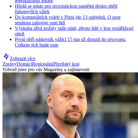
legendárního lékaře
Hledá se místo pro recesistickou pamětní desku obětí
žabomyších válek
Do komunálních voleb v Plzni jde 13 subjektů. O post
senátora zabojuje osm lidí
Výstraha před požáry stále platí, přesto lidé v lese rozdělávají
oheň
První obří náduvník vážící 15 tun už dorazil do pivovaru.
Celkem jich bude osm
Zobrazit více
Zprávy
Domácí
Regionální
Plzeňský kraj
Vybrali jsme pro vás
Magazíny a zajímavosti