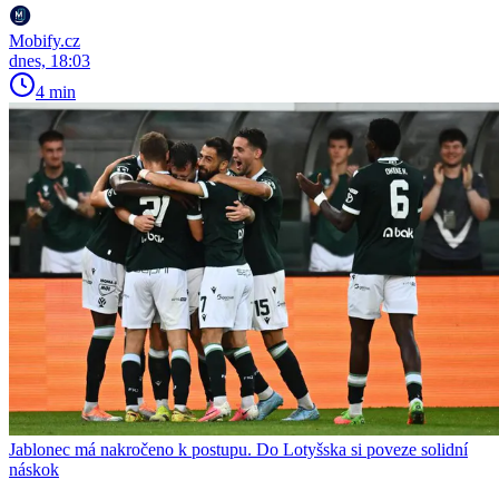
Mobify.cz
dnes, 18:03
4 min
Jablonec má nakročeno k postupu. Do Lotyšska si poveze solidní
náskok