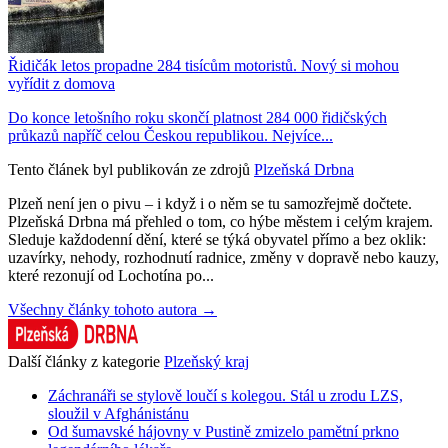
Řidičák letos propadne 284 tisícům motoristů. Nový si mohou
vyřídit z domova
Do konce letošního roku skončí platnost 284 000 řidičských
průkazů napříč celou Českou republikou. Nejvíce...
Tento článek byl publikován ze zdrojů
Plzeňská Drbna
Plzeň není jen o pivu – i když i o něm se tu samozřejmě dočtete.
Plzeňská Drbna má přehled o tom, co hýbe městem i celým krajem.
Sleduje každodenní dění, které se týká obyvatel přímo a bez oklik:
uzavírky, nehody, rozhodnutí radnice, změny v dopravě nebo kauzy,
které rezonují od Lochotína po...
Všechny články tohoto autora →
Další články z kategorie
Plzeňský kraj
Záchranáři se stylově loučí s kolegou. Stál u zrodu LZS,
sloužil v Afghánistánu
Od šumavské hájovny v Pustině zmizelo pamětní prkno