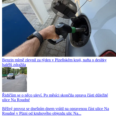
Benzin mírně zlevnil za týden v Plzeňském kraji, nafta o desítky
haléřů zdražila
Řidičům se o něco uleví. Po měsíci skončila oprava části důležité
ulice Na Roudné
Běžný provoz se dnešním dnem vrátil na opravenou část ulice Na
Roudné v Plzni od kruhového objezdu ulic Na...