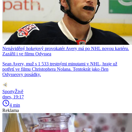
Nenáviděný hokejový provokatér Avery má po NHL novou kariéru.
Zazářil i ve filmu Odyssea
Sean Avery, muž s 1 533 trestnými minutami v NHL, hraje už
potřetí ve filmu Christophera Nolana. Tentokrát jako člen
Odysseovy posádky.
SportyŽivě
dnes, 19:17
4 min
Reklama