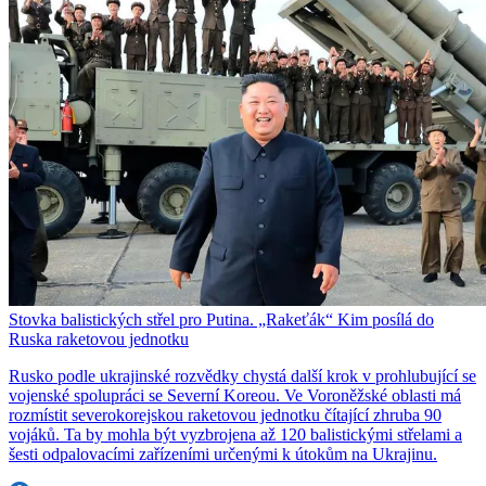
Stovka balistických střel pro Putina. „Rakeťák“ Kim posílá do
Ruska raketovou jednotku
Rusko podle ukrajinské rozvědky chystá další krok v prohlubující se
vojenské spolupráci se Severní Koreou. Ve Voroněžské oblasti má
rozmístit severokorejskou raketovou jednotku čítající zhruba 90
vojáků. Ta by mohla být vyzbrojena až 120 balistickými střelami a
šesti odpalovacími zařízeními určenými k útokům na Ukrajinu.