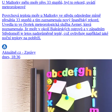
U Mallorky mělo moře přes 33 stupňů, byl to rekord, uvádí
meteorologové
Povrchová teplota moře u Mallorky ve středu odpoledne mírně
přesáhla 33 stupňů a tím zaznamenala nový španělský rekord.
Uvedla to ve čtvrtek meteorologická služba Aemet, která
poznamenala, že moře v okolí Baleárských ostrovů a v západním
Středomoří je letos nadprůměrně teplé, což ovlivňuje například také
noční teploty na pobřeží.
Aktuálně.cz - Zprávy
dnes, 18:36