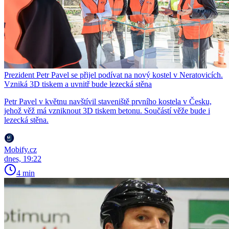
Prezident Petr Pavel se přijel podívat na nový kostel v Neratovicích.
Vzniká 3D tiskem a uvnitř bude lezecká stěna
Petr Pavel v květnu navštívil staveniště prvního kostela v Česku,
jehož věž má vzniknout 3D tiskem betonu. Součástí věže bude i
lezecká stěna.
Mobify.cz
dnes, 19:22
4 min