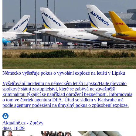
Německo vyšetřuje pokus o vyvolání exploze na letišti v Lipsku
Vyšetřování incidentu na německém letišti Lipsko/Halle převzalo
spolkové státní zastupitelství, které se zabývá nejzávažnější
kriminalitou týkající se například ohrožení bezpečnosti. Informovala
o tom ve čtvrtek agentura DPA. Úřad se sídlem v Karlsruhe má
podle agentury podezření na úmyslný pokus o způsobení exploze.
Aktuálně.cz - Zprávy
dnes, 18:29