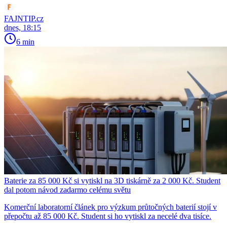
FAJNTIP.cz
dnes, 18:15
6 min
Baterie za 85 000 Kč si vytiskl na 3D tiskárně za 2 000 Kč. Student
dal potom návod zadarmo celému světu
Komerční laboratorní článek pro výzkum průtočných baterií stojí v
přepočtu až 85 000 Kč. Student si ho vytiskl za necelé dva tisíce.