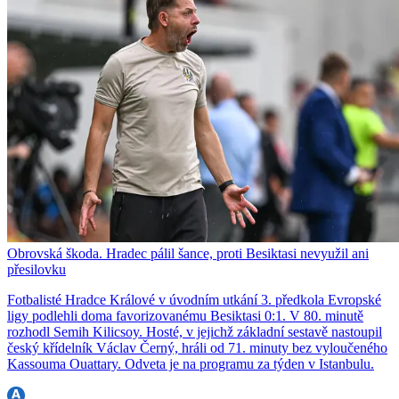
Obrovská škoda. Hradec pálil šance, proti Besiktasi nevyužil ani
přesilovku
Fotbalisté Hradce Králové v úvodním utkání 3. předkola Evropské
ligy podlehli doma favorizovanému Besiktasi 0:1. V 80. minutě
rozhodl Semih Kilicsoy. Hosté, v jejichž základní sestavě nastoupil
český křídelník Václav Černý, hráli od 71. minuty bez vyloučeného
Kassouma Ouattary. Odveta je na programu za týden v Istanbulu.