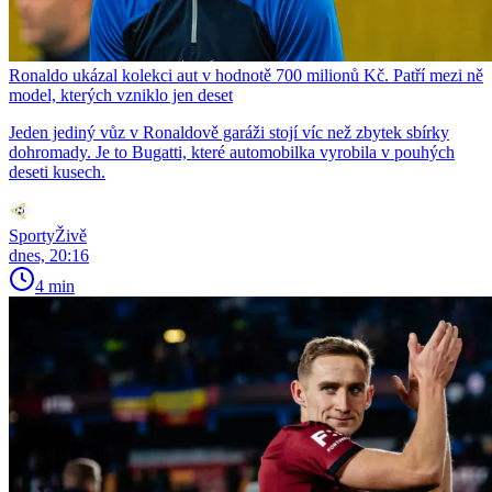
Ronaldo ukázal kolekci aut v hodnotě 700 milionů Kč. Patří mezi ně
model, kterých vzniklo jen deset
Jeden jediný vůz v Ronaldově garáži stojí víc než zbytek sbírky
dohromady. Je to Bugatti, které automobilka vyrobila v pouhých
deseti kusech.
SportyŽivě
dnes, 20:16
4 min