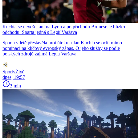
Kuchta se nevešel ani na Lyon a po příchodu Brunese je blízko
odchodu. Sparta jedná s Legií Varšava
Sparta v létě přestavěla hrot útoku a Jan Kuchta se ocitl mimo
nominaci na klíčový evropský zápas. O jeho služby se podle
polských zdrojů zajímá Legia Varšava.
SportyŽivě
dnes, 19:57
3 min