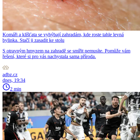
Komáři a klíšťata se vyhýbají zahradám, kde roste tahle levná
bylinka. Stačí ji zasadit ke stolu
S otravným hmyzem na zahradě se smířit nemusíte. Pomůže vám
řešení, které si pro vás nachystala sama příroda.
adbz.cz
dnes, 19:34
2 min