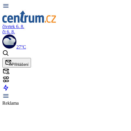
čtvrtek 6. 8.
čt 6. 8.
27°C
Přihlášení
Reklama