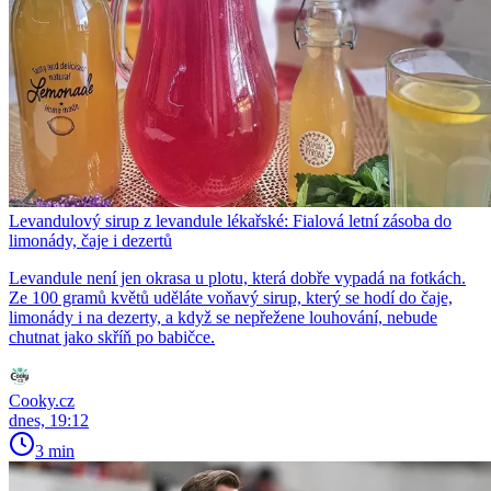
Levandulový sirup z levandule lékařské: Fialová letní zásoba do
limonády, čaje i dezertů
Levandule není jen okrasa u plotu, která dobře vypadá na fotkách.
Ze 100 gramů květů uděláte voňavý sirup, který se hodí do čaje,
limonády i na dezerty, a když se nepřežene louhování, nebude
chutnat jako skříň po babičce.
Cooky.cz
dnes, 19:12
3 min