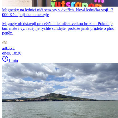
Magnetky na lednici ničí senzory v dveřích. Nová lednička stojí 12
000 Kč a pojistka to nekryje
Magnety představují pro většinu ledniček velkou hrozbu. Pokud je
tam máte i vy, raději je rychle sundejte, protože jinak přijdete o plno
peněz.
adbz.cz
dnes, 18:30
1 min