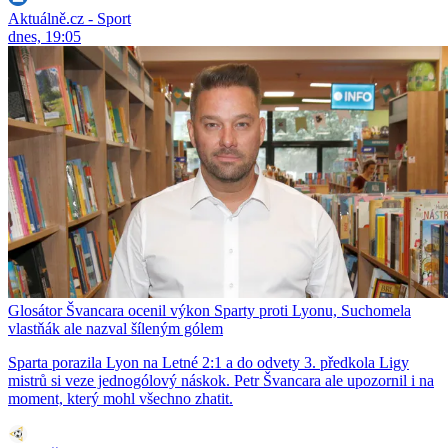
Aktuálně.cz - Sport
dnes, 19:05
Glosátor Švancara ocenil výkon Sparty proti Lyonu, Suchomela
vlastňák ale nazval šíleným gólem
Sparta porazila Lyon na Letné 2:1 a do odvety 3. předkola Ligy
mistrů si veze jednogólový náskok. Petr Švancara ale upozornil i na
moment, který mohl všechno zhatit.