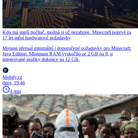
Kdo má starší počítač, možná si už nezahraje. Minecraft poprvé za
17 let mění hardwarové požadavky
Mojang přepsal minimální i doporučené požadavky pro Minecraft:
Java Edition. Minimum RAM vyskočilo ze 2 GB na 8, u
integrované grafiky dokonce na 12 GB.
Mobify.cz
dnes, 19:46
4 min