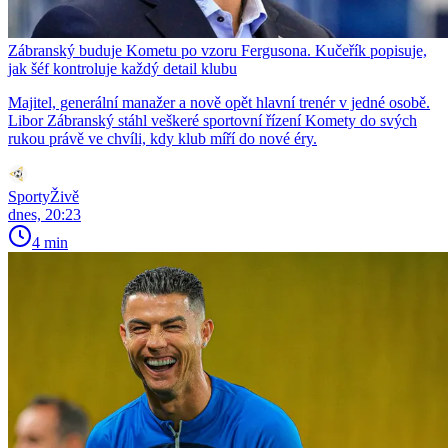
Zábranský buduje Kometu po vzoru Fergusona. Kučeřík popisuje,
jak šéf kontroluje každý detail klubu
Majitel, generální manažer a nově opět hlavní trenér v jedné osobě.
Libor Zábranský stáhl veškeré sportovní řízení Komety do svých
rukou právě ve chvíli, kdy klub míří do nové éry.
SportyŽivě
dnes, 20:23
4 min