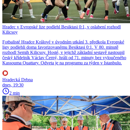
Hradec v Evropské lize podlehl Besiktasi 0:1, v oslabení rozhodl
Kilicsoy
Fotbalisté Hradce Králové v úvodním utkání 3. předkola Evropské
ligy podlehli doma favorizovanému Besiktasi 0:1. V 80. minutě
rozhodl Semih Kilicsoy. Hosté, v jejichž základní sestavě nastoupil
český křídelník Václav Černý, hráli od 71. minuty bez vyloučeného
Kassouma Ouattary. Odveta je na programu za týden v Istanbulu.
Hradecká Drbna
dnes, 19:30
2 min