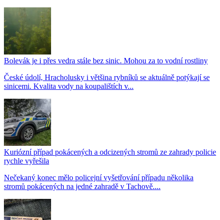
Bolevák je i přes vedra stále bez sinic. Mohou za to vodní rostliny
České údolí, Hracholusky i většina rybníků se aktuálně potýkají se
sinicemi. Kvalita vody na koupalištích v...
Kuriózní případ pokácených a odcizených stromů ze zahrady policie
rychle vyřešila
Nečekaný konec mělo policejní vyšetřování případu několika
stromů pokácených na jedné zahradě v Tachově....