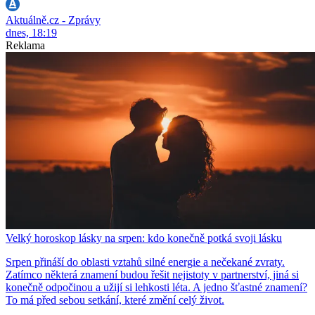
Aktuálně.cz - Zprávy
dnes, 18:19
Reklama
Velký horoskop lásky na srpen: kdo konečně potká svoji lásku
Srpen přináší do oblasti vztahů silné energie a nečekané zvraty.
Zatímco některá znamení budou řešit nejistoty v partnerství, jiná si
konečně odpočinou a užijí si lehkosti léta. A jedno šťastné znamení?
To má před sebou setkání, které změní celý život.