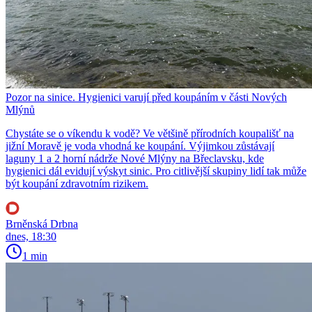
Pozor na sinice. Hygienici varují před koupáním v části Nových
Mlýnů
Chystáte se o víkendu k vodě? Ve většině přírodních koupališť na
jižní Moravě je voda vhodná ke koupání. Výjimkou zůstávají
laguny 1 a 2 horní nádrže Nové Mlýny na Břeclavsku, kde
hygienici dál evidují výskyt sinic. Pro citlivější skupiny lidí tak může
být koupání zdravotním rizikem.
Brněnská Drbna
dnes, 18:30
1 min