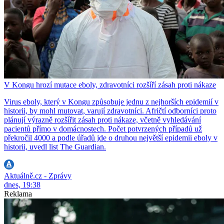
V Kongu hrozí mutace eboly, zdravotníci rozšíří zásah proti nákaze
Virus eboly, který v Kongu způsobuje jednu z nejhorších epidemií v
historii, by mohl mutovat, varují zdravotníci. Afričtí odborníci proto
plánují výrazně rozšířit zásah proti nákaze, včetně vyhledávání
pacientů přímo v domácnostech. Počet potvrzených případů už
překročil 4000 a podle úřadů jde o druhou největší epidemii eboly v
historii, uvedl list The Guardian.
Aktuálně.cz - Zprávy
dnes, 19:38
Reklama