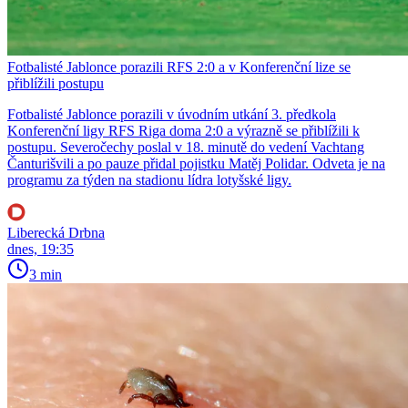
Fotbalisté Jablonce porazili RFS 2:0 a v Konferenční lize se
přiblížili postupu
Fotbalisté Jablonce porazili v úvodním utkání 3. předkola
Konferenční ligy RFS Riga doma 2:0 a výrazně se přiblížili k
postupu. Severočechy poslal v 18. minutě do vedení Vachtang
Čanturišvili a po pauze přidal pojistku Matěj Polidar. Odveta je na
programu za týden na stadionu lídra lotyšské ligy.
Liberecká Drbna
dnes, 19:35
3 min