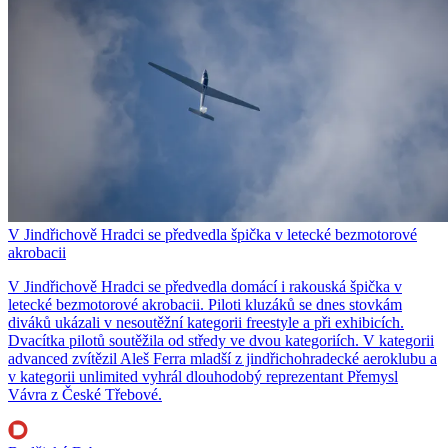
V Jindřichově Hradci se předvedla špička v letecké bezmotorové
akrobacii
V Jindřichově Hradci se předvedla domácí i rakouská špička v
letecké bezmotorové akrobacii. Piloti kluzáků se dnes stovkám
diváků ukázali v nesoutěžní kategorii freestyle a při exhibicích.
Dvacítka pilotů soutěžila od středy ve dvou kategoriích. V kategorii
advanced zvítězil Aleš Ferra mladší z jindřichohradecké aeroklubu a
v kategorii unlimited vyhrál dlouhodobý reprezentant Přemysl
Vávra z České Třebové.