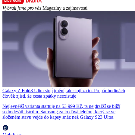
Vybrali jsme pro vás
Magazíny a zajímavosti
Galaxy Z Fold8 Ultra stojí jmění, ale stojí za to. Po pár hodinách
člověk zjistí, že cesta zpátky neexistuje
Nejlevnější varianta startuje na 53 999 Kč, ta nejdražší se blíží
sedmdesáti tisícům. Samsung za to dává telefon, který se ve
složeném stavu vejde do kapsy snáz než Galaxy S23 Ultra.
Mobify.cz