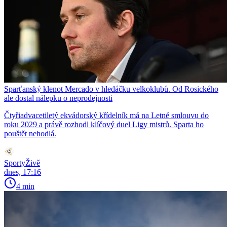
Sparťanský klenot Mercado v hledáčku velkoklubů. Od Rosického
ale dostal nálepku o neprodejnosti
Čtyřiadvacetiletý ekvádorský křídelník má na Letné smlouvu do
roku 2029 a právě rozhodl klíčový duel Ligy mistrů. Sparta ho
pouštět nehodlá.
SportyŽivě
dnes, 17:16
4 min