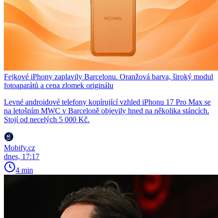
Fejkové iPhony zaplavily Barcelonu. Oranžová barva, široký modul
fotoaparátů a cena zlomek originálu
Levné androidové telefony kopírující vzhled iPhonu 17 Pro Max se
na letošním MWC v Barceloně objevily hned na několika stáncích.
Stojí od necelých 5 000 Kč.
Mobify.cz
dnes, 17:17
4 min