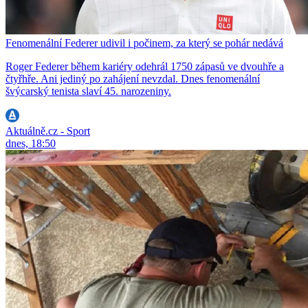
Fenomenální Federer udivil i počinem, za který se pohár nedává
Roger Federer během kariéry odehrál 1750 zápasů ve dvouhře a
čtyřhře. Ani jediný po zahájení nevzdal. Dnes fenomenální
švýcarský tenista slaví 45. narozeniny.
Aktuálně.cz - Sport
dnes, 18:50