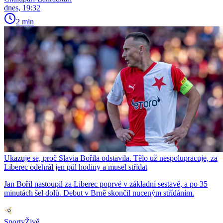
dnes, 19:32
2 min
Ukazuje se, proč Slavia Bořila odstavila. Tělo už nespolupracuje, za
Liberec odehrál jen půl hodiny a musel střídat
Jan Bořil nastoupil za Liberec poprvé v základní sestavě, a po 35
minutách šel dolů. Debut v Brně skončil nuceným střídáním.
SportyŽivě