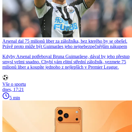
Arsenal dal 75 milionů liber za záložníka, bez kterého by se obešel.
Právě proto může být Guimarães jeho nejnebezpečnějším nákupem
Kdyby Arsenal potřeboval Bruna Guimarãese, dával by jeho přestup
smysl velmi snadno. Chybí vám elitní střední záložník, vezmete 75
milionů liber a koupíte jednoho z nejlepších v Premier League.
Vše o sportu
dnes, 17:21
5 min