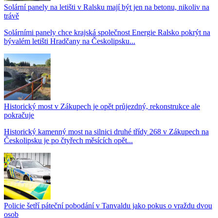
Solární panely na letišti v Ralsku mají být jen na betonu, nikoliv na
trávě
Solárními panely chce krajská společnost Energie Ralsko pokrýt na
bývalém letišti Hradčany na Českolipsku...
Historický most v Zákupech je opět průjezdný, rekonstrukce ale
pokračuje
Historický kamenný most na silnici druhé třídy 268 v Zákupech na
Českolipsku je po čtyřech měsících opět...
Policie šetří páteční pobodání v Tanvaldu jako pokus o vraždu dvou
osob