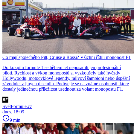
Co mají společného Pitt, Cruise a Rossi? Všichni řídili monopost F1
Do kokpitu formule 1 se během let neposadili jen profesionální
piloti. Rychlost a výkon monopostů si vyzkoušely také hvězdy
Hollywoodu, motocyklové legendy, rallyoví šampioni nebo úspěšní
závodníci z jiných disciplín. Podívejte se na známé osobnosti, které
dostaly jedinečnou příležitost usednout za volant monopostu F1.
SvětFormule.cz
dnes, 18:09
9 min