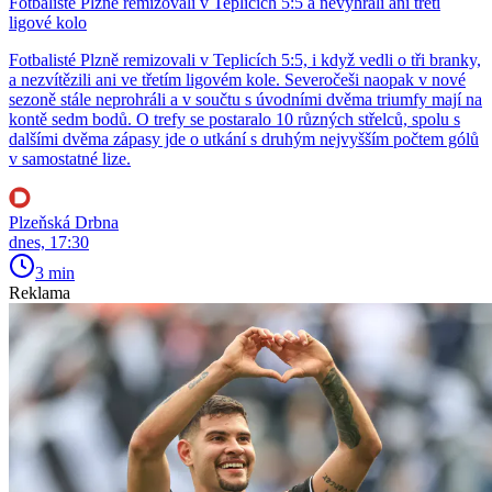
Fotbalisté Plzně remizovali v Teplicích 5:5 a nevyhráli ani třetí
ligové kolo
Fotbalisté Plzně remizovali v Teplicích 5:5, i když vedli o tři branky,
a nezvítězili ani ve třetím ligovém kole. Severočeši naopak v nové
sezoně stále neprohráli a v součtu s úvodními dvěma triumfy mají na
kontě sedm bodů. O trefy se postaralo 10 různých střelců, spolu s
dalšími dvěma zápasy jde o utkání s druhým nejvyšším počtem gólů
v samostatné lize.
Plzeňská Drbna
dnes, 17:30
3 min
Reklama