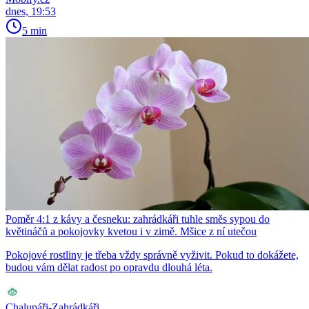
dnes, 19:53
5 min
Poměr 4:1 z kávy a česneku: zahrádkáři tuhle směs sypou do
květináčů a pokojovky kvetou i v zimě. Mšice z ní utečou
Pokojové rostliny je třeba vždy správně vyživit. Pokud to dokážete,
budou vám dělat radost po opravdu dlouhá léta.
Chalupáři-Zahrádkáři