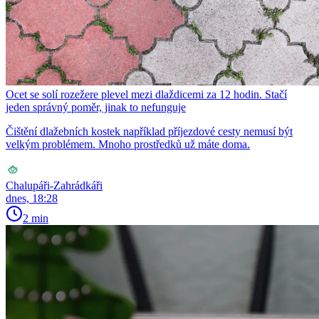
Ocet se solí rozežere plevel mezi dlaždicemi za 12 hodin. Stačí
jeden správný poměr, jinak to nefunguje
Čištění dlažebních kostek například příjezdové cesty nemusí být
velkým problémem. Mnoho prostředků už máte doma.
Chalupáři-Zahrádkáři
dnes, 18:28
2 min