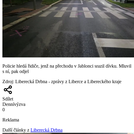
Policie hledá řidiče, jenž na přechodu v Jablonci srazil dívku. Mluvil
s ní, pak odjel
Zdroj
:
Liberecká Drbna - zprávy z Liberce a Libereckého kraje
Sdílet
Denní
výzva
0
Reklama
Další články z
Liberecká Drbna