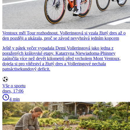
Ventoux měl Tour rozhodnout. Volleringová si vzala žlutý dres až o
den později a ukázala, proč se závod nevyhrává jedním kopcem
Ještě v pátek večer vypadala Demi Volleringová jako jedna z
poražených královské etapy. Katarzyna Niewiadoma-Phinney
zaútočila více než devět kilometrů před vrcholem Mont Ventoux,
dojela si pro vítězství a žlutý dres a Volleringové nechala
patnáctisekundový deficit.
Vše o sportu
dnes, 17:06
4 min