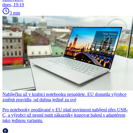
dnes, 19:19
3 min
Nabíječku už v krabici notebooku nenajdete. EU donutila výrobce
změnit pravidla, od dubna jedině za své
Pro notebooky prodávané v EU platí povinnost nabíjení přes USB-
C, a výrobci už nesmí nutit zákazníky kupovat balení s adaptérem
jako jedinou variantu.