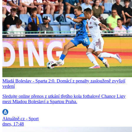
Mladá Boleslav - Sparta 2:0. Domácí z penalty zaslouženě zvyšují
vedení
Sledujte online přenos z utkání třetího kola fotbalové Chance Ligy
mezi Mladou Boleslaví a Spartou Praha.
Aktuálně.cz - Sport
dnes, 17:48