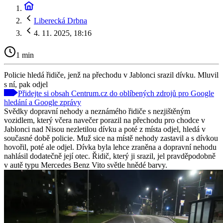
Liberecká Drbna
4. 11. 2025, 18:16
1 min
Policie hledá řidiče, jenž na přechodu v Jablonci srazil dívku. Mluvil
s ní, pak odjel
Přidejte si obsah Centrum.cz do oblíbených zdrojů pro Google
hledání a Google zprávy
Svědky dopravní nehody a neznámého řidiče s nezjištěným
vozidlem, který včera navečer porazil na přechodu pro chodce v
Jablonci nad Nisou nezletilou dívku a poté z místa odjel, hledá v
současné době policie. Muž sice na místě nehody zastavil a s dívkou
hovořil, poté ale odjel. Dívka byla lehce zraněna a dopravní nehodu
nahlásil dodatečně její otec. Řidič, který ji srazil, jel pravděpodobně
v autě typu Mercedes Benz Vito světle hnědé barvy.