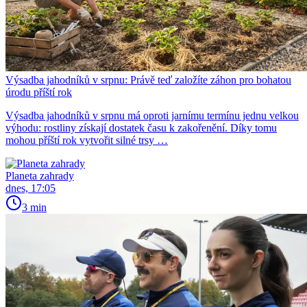
Výsadba jahodníků v srpnu: Právě teď založíte záhon pro bohatou
úrodu příští rok
Výsadba jahodníků v srpnu má oproti jarnímu termínu jednu velkou
výhodu: rostliny získají dostatek času k zakořenění. Díky tomu
mohou příští rok vytvořit silné trsy …
Planeta zahrady
dnes, 17:05
3 min