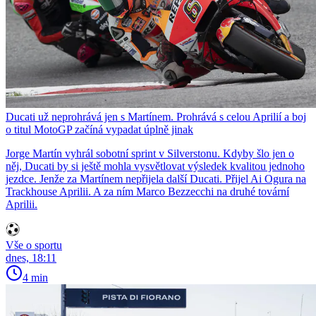
Ducati už neprohrává jen s Martínem. Prohrává s celou Aprilií a boj
o titul MotoGP začíná vypadat úplně jinak
Jorge Martín vyhrál sobotní sprint v Silverstonu. Kdyby šlo jen o
něj, Ducati by si ještě mohla vysvětlovat výsledek kvalitou jednoho
jezdce. Jenže za Martínem nepřijela další Ducati. Přijel Ai Ogura na
Trackhouse Aprilii. A za ním Marco Bezzecchi na druhé tovární
Aprilii.
Vše o sportu
dnes, 18:11
4 min