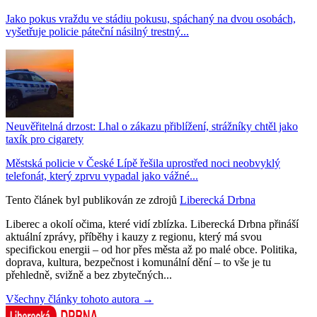
Jako pokus vraždu ve stádiu pokusu, spáchaný na dvou osobách,
vyšetřuje policie páteční násilný trestný...
Neuvěřitelná drzost: Lhal o zákazu přiblížení, strážníky chtěl jako
taxík pro cigarety
Městská policie v České Lípě řešila uprostřed noci neobvyklý
telefonát, který zprvu vypadal jako vážné...
Tento článek byl publikován ze zdrojů
Liberecká Drbna
Liberec a okolí očima, které vidí zblízka. Liberecká Drbna přináší
aktuální zprávy, příběhy i kauzy z regionu, který má svou
specifickou energii – od hor přes města až po malé obce. Politika,
doprava, kultura, bezpečnost i komunální dění – to vše je tu
přehledně, svižně a bez zbytečných...
Všechny články tohoto autora →