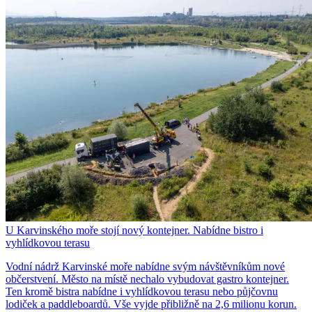
U Karvinského moře stojí nový kontejner. Nabídne bistro i
vyhlídkovou terasu
Vodní nádrž Karvinské moře nabídne svým návštěvníkům nové
občerstvení. Město na místě nechalo vybudovat gastro kontejner.
Ten kromě bistra nabídne i vyhlídkovou terasu nebo půjčovnu
lodiček a paddleboardů. Vše vyjde přibližně na 2,6 milionu korun.