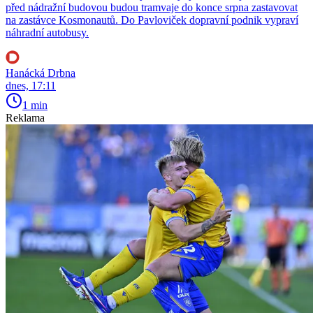
před nádražní budovou budou tramvaje do konce srpna zastavovat
na zastávce Kosmonautů. Do Pavloviček dopravní podnik vypraví
náhradní autobusy.
Hanácká Drbna
dnes, 17:11
1 min
Reklama