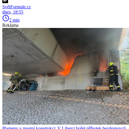
SvětFormule.cz
dnes, 18:55
2 min
Reklama
Plameny v mostní konstrukci: V Liberci hořel příbytek bezdomovců