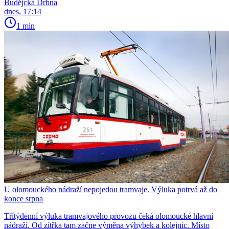
Budějcká Drbna
dnes, 17:14
1 min
U olomouckého nádraží nepojedou tramvaje. Výluka potrvá až do
konce srpna
Třítýdenní výluka tramvajového provozu čeká olomoucké hlavní
nádraží. Od zítřka tam začne výměna výhybek a kolejnic. Místo