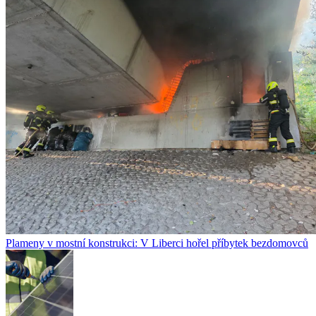
Plameny v mostní konstrukci: V Liberci hořel příbytek bezdomovců