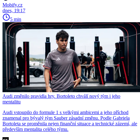
Mobify.cz
dnes, 19:17
5 min
Audi změnilo pravidla hry. Bortoleto chválí nový tým i jeho
mentalitu
Audi vstoupilo do formule 1 s velkými ambicemi a jeho příchod
znamenal pro bývalý tým Sauber zásadní změnu. Podle Gabriela
Bortoleta se proměnila nejen finanční situace a technické zázemí, ale
především mentalita celého týmu.