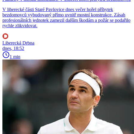
V liberecké části Staré Pavlovice dnes večer hořel příbytek
bezdomovců vybudovaný přímo uvnitř mostní konstrukce. Zásah
profesionálních jednotek zamezil dalším škodám a požár se podařilo
rychle zlikvidovat.
Liberecká Drbna
dnes, 18:52
1 min