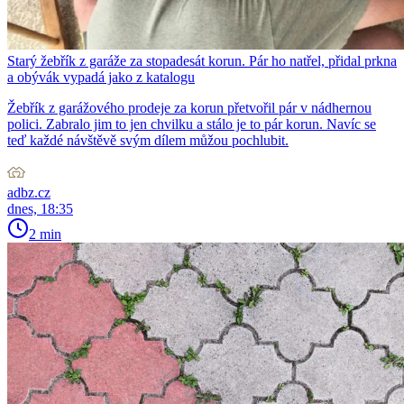
Starý žebřík z garáže za stopadesát korun. Pár ho natřel, přidal prkna
a obývák vypadá jako z katalogu
Žebřík z garážového prodeje za korun přetvořil pár v nádhernou
polici. Zabralo jim to jen chvilku a stálo je to pár korun. Navíc se
teď každé návštěvě svým dílem můžou pochlubit.
adbz.cz
dnes, 18:35
2 min