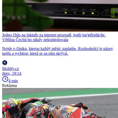
Jedno číslo na faktuře za internet prozradí, jestli (ne)přeplácíte.
Většina Čechů ho nikdy nekontrolovala
Nejde o částku, kterou každý měsíc zaplatíte. Rozhodující je název
tarifu a rychlost, která se za ním skrývá.
Mobify.cz
dnes, 18:14
4 min
Reklama