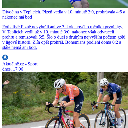
Divočina v Teplicích. Plzeň vedla v 10. minutě 3:0, prohrávala 4:5 a
nakonec má bod
Fotbalisté Plzně nevyhráli ani ve 3. kole nového ročníku první ligy.
V Teplicích vedli už v 10. minutě 3:0, nakonec však odvraceli
prohru a remizovali 5:5. Šlo o duel s druhým nejvyšším počtem gólů
v ligové historii. Zlín opět prohrál, Bohemians podlehl doma 0:2 a
stále nemá ani bod.
Aktuálně.cz - Sport
dnes, 17:06