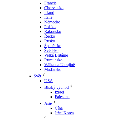
Francie
Chorvatsko
Island
Itálie
Německo
Polsko
Rakousko
Řecko
Rusko
Španělsko
Švédsko
Velká Británie
Rumunsko
Válka na Ukrajině
Maďarsko
Svět
USA
Blízký východ
Izrael
Palestina
Asie
Čína
Jižní Korea