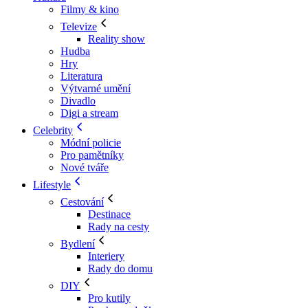
Filmy & kino
Televize
Reality show
Hudba
Hry
Literatura
Výtvarné umění
Divadlo
Digi a stream
Celebrity
Módní policie
Pro pamětníky
Nové tváře
Lifestyle
Cestování
Destinace
Rady na cesty
Bydlení
Interiery
Rady do domu
DIY
Pro kutily