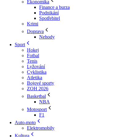
Ekonomika
Finance a burza
Podnikání
Spotřebitel
Krimi
Doprava
Nehody
Sport
Hokej
Fotbal
Tenis
Lyžování
Cyklistika
Atletika
Bojové sporty
ZOH 2026
Basketbal
NBA
Motosport
F1
Auto-moto
Elektromobily
Kultura