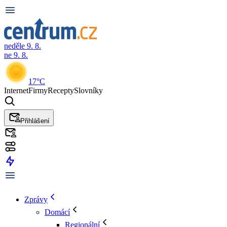
neděle 9. 8.
ne 9. 8.
17°C
Internet
Firmy
Recepty
Slovníky
Přihlášení
Zprávy
Domácí
Regionální