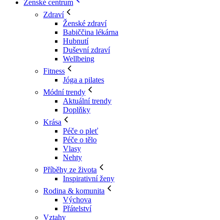
Ženské centrum
Zdraví
Ženské zdraví
Babiččina lékárna
Hubnutí
Duševní zdraví
Wellbeing
Fitness
Jóga a pilates
Módní trendy
Aktuální trendy
Doplňky
Krása
Péče o pleť
Péče o tělo
Vlasy
Nehty
Příběhy ze života
Inspirativní ženy
Rodina & komunita
Výchova
Přátelství
Vztahy