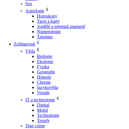
Sex
Astrologie
Horoskopy
Tarot a karty
Andělé a tajemná znamení
Numerologie
Tajemno
Zajímavosti
Věda
Biologie
Ekologie
Fyzika
Geografie
Historie
Chemie
Jazykověda
Vesmír
IT a technologie
Digital
Mobil
Technologie
Trendy
True crime