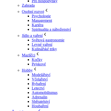
Pro hospodyňky
Zahrada
Osobní rozvoj
Psychologie
Management
Kariéra
Spiritualita a náboženství
Jídlo a vaření
Světová gastronomie
Levné vaření
Kulinářské triky
Mazlíčci
Kočky
Pejskové
Hobby
Modelářství
Včelařství
Rybaření
Letectví
Automobilismus
Adrenalin
Sběratelství
Houbaření