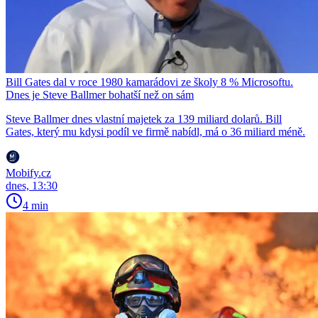
Bill Gates dal v roce 1980 kamarádovi ze školy 8 % Microsoftu.
Dnes je Steve Ballmer bohatší než on sám
Steve Ballmer dnes vlastní majetek za 139 miliard dolarů. Bill
Gates, který mu kdysi podíl ve firmě nabídl, má o 36 miliard méně.
Mobify.cz
dnes, 13:30
4 min