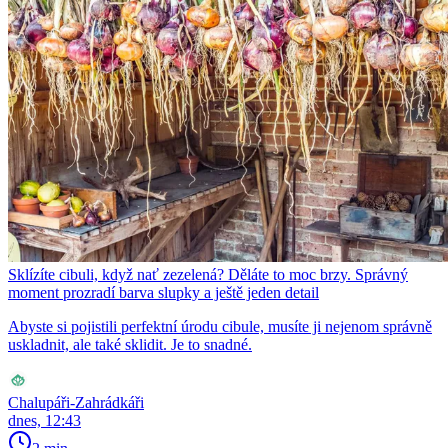
Sklízíte cibuli, když nať zezelená? Děláte to moc brzy. Správný
moment prozradí barva slupky a ještě jeden detail
Abyste si pojistili perfektní úrodu cibule, musíte ji nejenom správně
uskladnit, ale také sklidit. Je to snadné.
Chalupáři-Zahrádkáři
dnes, 12:43