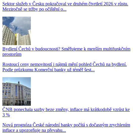
Sektor služeb v Česku pokračoval ve druhém čtvrtletí 2026 v růstu.
Meziročně se tržby po očištění o...
Bydlení Čechů v budoucnosti? Směřujeme k menším multifunkčním
prostorům
Rostoucí ceny nemovitostí i nájmů mění pohled Čechů na bydlení.
Podle průzkumu Komerční banky už téměř šest...
ČNB ponechala sazby beze změny, inflace má krátkodobě vzrůst ke
3 %
Nová prognóza České národní banky počítá s dočasným zrychlením
inflace a upozorňuje na převahu...