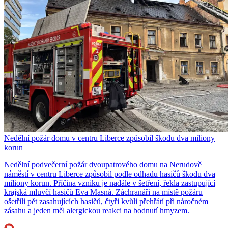
Nedělní požár domu v centru Liberce způsobil škodu dva miliony
korun
Nedělní podvečerní požár dvoupatrového domu na Nerudově
náměstí v centru Liberce způsobil podle odhadu hasičů škodu dva
miliony korun. Příčina vzniku je nadále v šetření, řekla zastupující
krajská mluvčí hasičů Eva Masná. Záchranáři na místě požáru
ošetřili pět zasahujících hasičů, čtyři kvůli přehřátí při náročném
zásahu a jeden měl alergickou reakci na bodnutí hmyzem.