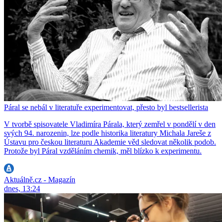
Páral se nebál v literatuře experimentovat, přesto byl bestsellerista
V tvorbě spisovatele Vladimíra Párala, který zemřel v pondělí v den
svých 94. narozenin, lze podle historika literatury Michala Jareše z
Ústavu pro českou literaturu Akademie věd sledovat několik podob.
Protože byl Páral vzděláním chemik, měl blízko k experimentu.
Aktuálně.cz - Magazín
dnes, 13:24