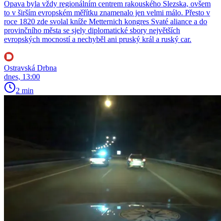
Opava byla vždy regionálním centrem rakouského Slezska, ovšem
to v širším evropském měřítku znamenalo jen velmi málo. Přesto v
roce 1820 zde svolal kníže Metternich kongres Svaté aliance a do
provinčního města se sjely diplomatické sbory největších
evropských mocností a nechyběl ani pruský král a ruský car.
Ostravská Drbna
dnes, 13:00
2 min