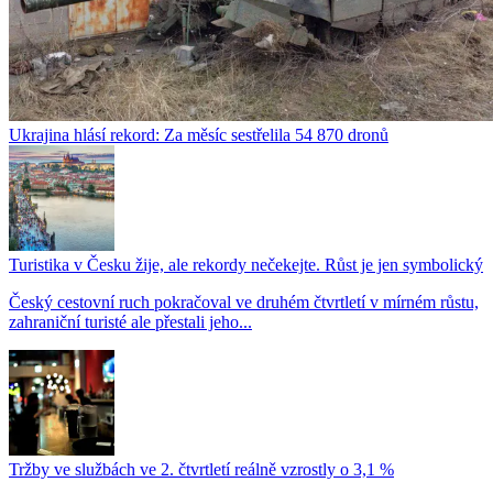
Ukrajina hlásí rekord: Za měsíc sestřelila 54 870 dronů
Turistika v Česku žije, ale rekordy nečekejte. Růst je jen symbolický
Český cestovní ruch pokračoval ve druhém čtvrtletí v mírném růstu,
zahraniční turisté ale přestali jeho...
Tržby ve službách ve 2. čtvrtletí reálně vzrostly o 3,1 %