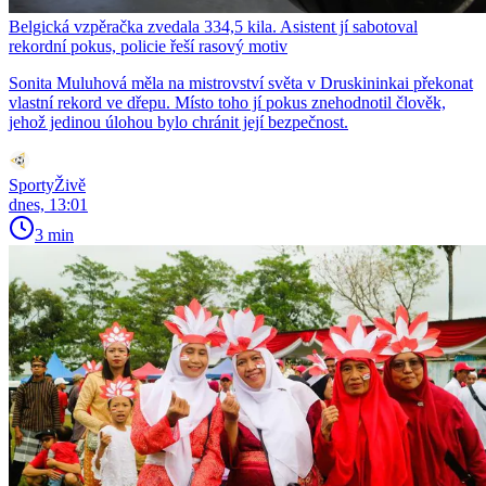
Belgická vzpěračka zvedala 334,5 kila. Asistent jí sabotoval
rekordní pokus, policie řeší rasový motiv
Sonita Muluhová měla na mistrovství světa v Druskininkai překonat
vlastní rekord ve dřepu. Místo toho jí pokus znehodnotil člověk,
jehož jedinou úlohou bylo chránit její bezpečnost.
SportyŽivě
dnes, 13:01
3 min