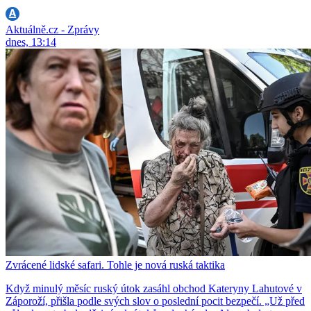
Aktuálně.cz - Zprávy
dnes, 13:14
Zvrácené lidské safari. Tohle je nová ruská taktika
Když minulý měsíc ruský útok zasáhl obchod Kateryny Lahutové v
Záporoží, přišla podle svých slov o poslední pocit bezpečí. „Už před