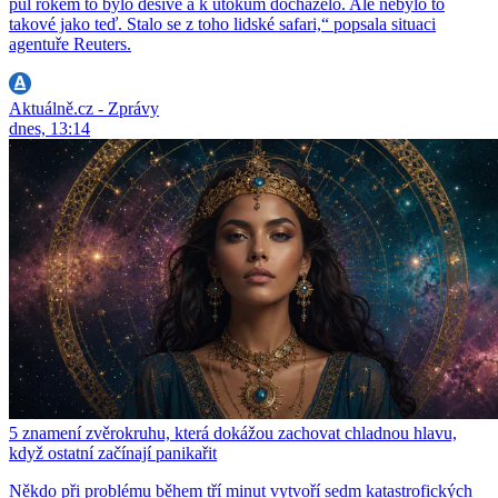
půl rokem to bylo děsivé a k útokům docházelo. Ale nebylo to
takové jako teď. Stalo se z toho lidské safari,“ popsala situaci
agentuře Reuters.
Aktuálně.cz - Zprávy
dnes, 13:14
5 znamení zvěrokruhu, která dokážou zachovat chladnou hlavu,
když ostatní začínají panikařit
Někdo při problému během tří minut vytvoří sedm katastrofických