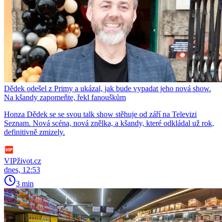
Dědek odešel z Primy a ukázal, jak bude vypadat jeho nová show.
Na kšandy zapomeňte, řekl fanouškům
Honza Dědek se se svou talk show stěhuje od září na Televizi
Seznam. Nová scéna, nová znělka, a kšandy, které odkládal už rok,
definitivně zmizely.
VIPživot.cz
dnes, 12:53
3 min