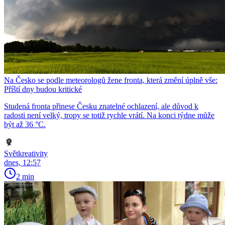
Na Česko se podle meteorologů žene fronta, která změní úplně vše:
Příští dny budou kritické
Studená fronta přinese Česku znatelné ochlazení, ale důvod k
radosti není velký, tropy se totiž rychle vrátí. Na konci týdne může
být až 36 °C.
Světkreativity
dnes, 12:57
2 min