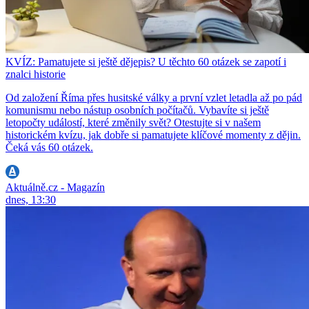
KVÍZ: Pamatujete si ještě dějepis? U těchto 60 otázek se zapotí i
znalci historie
Od založení Říma přes husitské války a první vzlet letadla až po pád
komunismu nebo nástup osobních počítačů. Vybavíte si ještě
letopočty událostí, které změnily svět? Otestujte si v našem
historickém kvízu, jak dobře si pamatujete klíčové momenty z dějin.
Čeká vás 60 otázek.
Aktuálně.cz - Magazín
dnes, 13:30