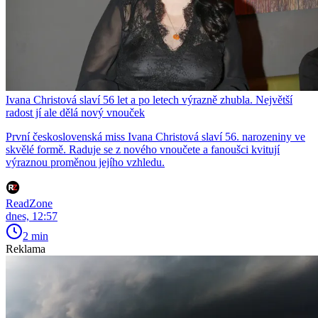
Ivana Christová slaví 56 let a po letech výrazně zhubla. Největší
radost jí ale dělá nový vnouček
První československá miss Ivana Christová slaví 56. narozeniny ve
skvělé formě. Raduje se z nového vnoučete a fanoušci kvitují
výraznou proměnou jejího vzhledu.
ReadZone
dnes, 12:57
2 min
Reklama