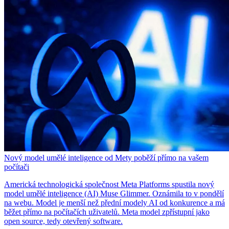
Nový model umělé inteligence od Mety poběží přímo na vašem
počítači
Americká technologická společnost Meta Platforms spustila nový
model umělé inteligence (AI) Muse Glimmer. Oznámila to v pondělí
na webu. Model je menší než přední modely AI od konkurence a má
běžet přímo na počítačích uživatelů. Meta model zpřístupní jako
open source, tedy otevřený software.