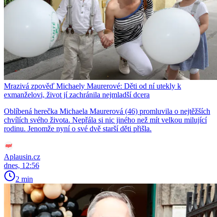
Mrazivá zpověď Michaely Maurerové: Děti od ní utekly k
exmanželovi, život jí zachránila nejmladší dcera
Oblíbená herečka Michaela Maurerová (46) promluvila o nejtěžších
chvílích svého života. Nepřála si nic jiného než mít velkou milující
rodinu. Jenomže nyní o své dvě starší děti přišla.
Aplausin.cz
dnes, 12:56
2 min