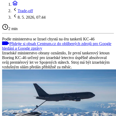
Trade-off
8. 5. 2026, 07:44
2 min
Podle ministerstva se Izrael chystá na éru tankerů KC-46
Přidejte si obsah Centrum.cz do oblíbených zdrojů pro Google
hledání a Google zprávy
Izraelské ministerstvo obrany oznámilo, že první tankerový letoun
Boeing KC-46 určený pro izraelské letectvo úspěšně absolvoval
svůj premiérový let ve Spojených státech. Stroj má být izraelským
vzdušným silám předán přibližně za měsíc.