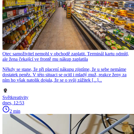
Otec samoživitel nemohl v obchodě zaplatit. Terminál kartu odmítl,
ale žena čekající ve frontě mu nákup zaplatila
Někdy se stane, že při placení nákupu zjistíme, že u sebe nemáme
dostatek peněz. V této situaci se ocitl i mladý muž, reakce ženy za
ním ho však natolik dojala, že se o svůj zážitek [...]...
Světkreativity
dnes, 12:53
2 min