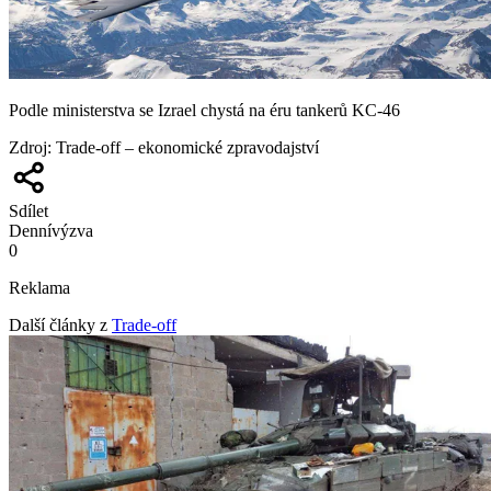
Podle ministerstva se Izrael chystá na éru tankerů KC-46
Zdroj
:
Trade-off – ekonomické zpravodajství
Sdílet
Denní
výzva
0
Reklama
Další články z
Trade-off