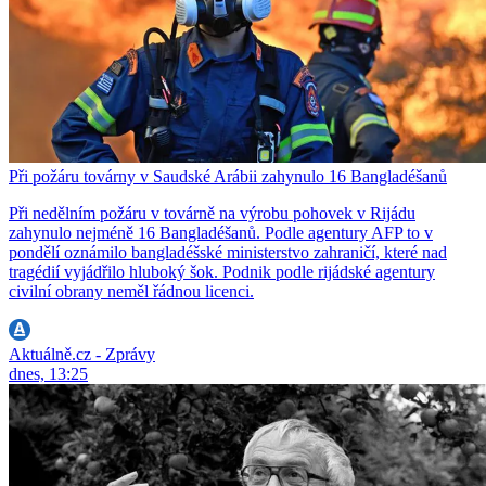
Při požáru továrny v Saudské Arábii zahynulo 16 Bangladéšanů
Při nedělním požáru v továrně na výrobu pohovek v Rijádu
zahynulo nejméně 16 Bangladéšanů. Podle agentury AFP to v
pondělí oznámilo bangladéšské ministerstvo zahraničí, které nad
tragédií vyjádřilo hluboký šok. Podnik podle rijádské agentury
civilní obrany neměl řádnou licenci.
Aktuálně.cz - Zprávy
dnes, 13:25