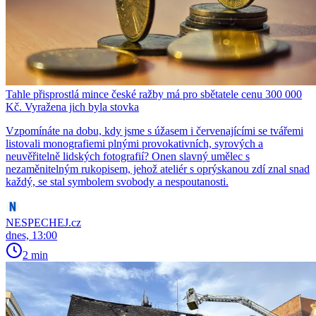
Tahle přisprostlá mince české ražby má pro sbětatele cenu 300 000
Kč. Vyražena jich byla stovka
Vzpomínáte na dobu, kdy jsme s úžasem i červenajícími se tvářemi
listovali monografiemi plnými provokativních, syrových a
neuvěřitelně lidských fotografií? Onen slavný umělec s
nezaměnitelným rukopisem, jehož ateliér s oprýskanou zdí znal snad
každý, se stal symbolem svobody a nespoutanosti.
NESPECHEJ.cz
dnes, 13:00
2 min