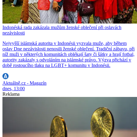
Indonéská rada zakázala mužům ženské oblečení při oslavách
nezávislosti
Nejvyšší islámská autorita v Indonésii vyzvala muže, aby během
oslav Dne nezávislosti nenosili ženské oblečení. Tradiční zábavu, při
níž muži v některých komunitách oblékají šaty či šátky a hrají fotbal,
autority zakázaly s odvoláním na islámské právo. Výzva přichází v
době rostoucího tlaku na LGBT+ komunitu v Indonésii.
Aktuálně.cz - Magazín
dnes, 13:00
Reklama