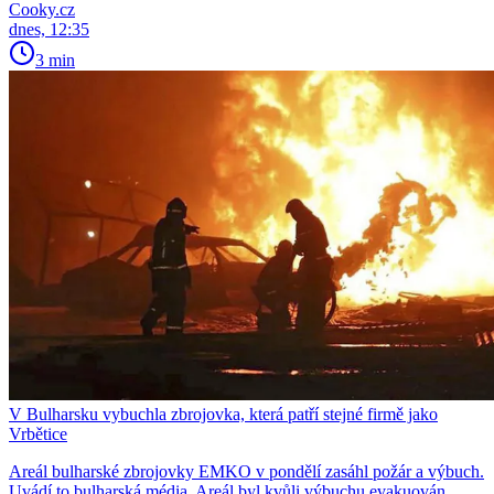
Cooky.cz
dnes, 12:35
3 min
V Bulharsku vybuchla zbrojovka, která patří stejné firmě jako
Vrbětice
Areál bulharské zbrojovky EMKO v pondělí zasáhl požár a výbuch.
Uvádí to bulharská média. Areál byl kvůli výbuchu evakuován,