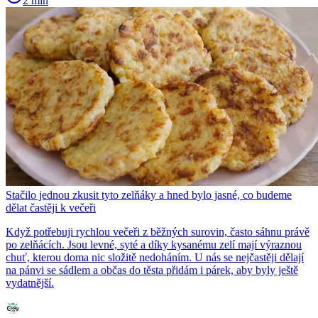
2 min
Stačilo jednou zkusit tyto zelňáky a hned bylo jasné, co budeme
dělat častěji k večeři
Když potřebuji rychlou večeři z běžných surovin, často sáhnu právě
po zelňácích. Jsou levné, syté a díky kysanému zelí mají výraznou
chuť, kterou doma nic složitě nedoháním. U nás se nejčastěji dělají
na pánvi se sádlem a občas do těsta přidám i párek, aby byly ještě
vydatnější.