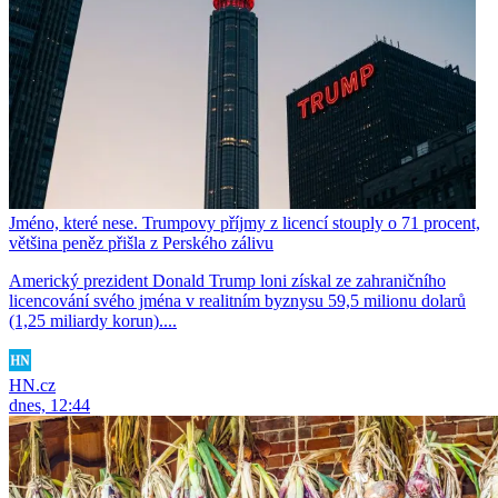
Jméno, které nese. Trumpovy příjmy z licencí stouply o 71 procent,
většina peněz přišla z Perského zálivu
Americký prezident Donald Trump loni získal ze zahraničního
licencování svého jména v realitním byznysu 59,5 milionu dolarů
(1,25 miliardy korun)....
HN.cz
dnes, 12:44