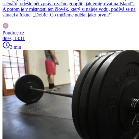
scénářů, odešle pět zpráv a začne googlit „jak emigrovat na Island“.
A potom je v místnosti ten člověk, který si naleje vodu, podívá se na
situaci a řekne: „Dobře. Co můžeme udělat jako první?“
Poudree.cz
dnes, 13:11
3 min