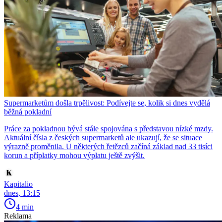
Supermarketům došla trpělivost: Podívejte se, kolik si dnes vydělá
běžná pokladní
Práce za pokladnou bývá stále spojována s představou nízké mzdy.
Aktuální čísla z českých supermarketů ale ukazují, že se situace
výrazně proměnila. U některých řetězců začíná základ nad 33 tisíci
korun a příplatky mohou výplatu ještě zvýšit.
Kapitalio
dnes, 13:15
4 min
Reklama