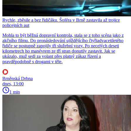
Rychle, zběsile a bez řidičáku. Šoféra v Brně zastavila až trojice
policejních aut
Mohla to být běžná dopravní kontrola, stala se z toho scéna jako z
akčního filmu. Do pronásledování ujíždějícího čtyřiadvacetiletého
řidiče se postupně zapojily tři služební vozy. Po necelých deseti
kilometrech ho manévrem ze tří stran donutily zastavit. Jak se
ukázalo, muž sedl za volant přes platný zákaz řízení a
pravděpodobně s drogami v těle.
Brněnská Drbna
dnes, 13:00
1 min