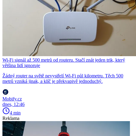
Wi-Fi signál až 500 metrů od routeru. Stačí znát jeden trik, který
většina lidí ignoruje
Žádný router na světě nevystřelí Wi-Fi půl kilometru. Těch 500
metrů vzniká jinak, a klíč je překvapivě jednoduchý.
Mobify.cz
dnes, 12:46
4 min
Reklama