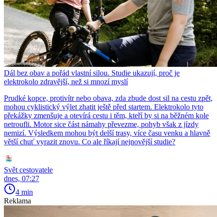
Dál bez obav a pořád vlastní silou. Studie ukazují, proč je
elektrokolo zdravější, než si mnozí myslí
Prudké kopce, protivítr nebo obava, zda zbude dost sil na cestu zpět,
mohou cyklistický výlet zhatit ještě před startem. Elektrokolo tyto
překážky zmenšuje a otevírá cestu i těm, kteří by si na běžném kole
netroufli. Motor sice část námahy převezme, pohyb však z jízdy
nemizí. Výsledkem mohou být delší trasy, více času venku a hlavně
větší chuť vyrazit znovu. Co ale říkají nejnovější studie?
Svět cestovatele
dnes, 07:27
4 min
Reklama