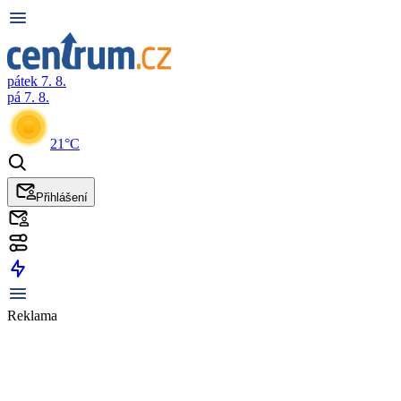
pátek 7. 8.
pá 7. 8.
21°C
Přihlášení
Reklama