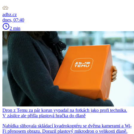
adbz.cz
dnes, 07:40
2 min
Dron z Temu za pár korun vypadal na fotkách jako profi technika.
V zásilce ale přišla plastová hračka do dlaně
Nabídka slibovala skládací kvadrokoptéru se dvěma kamerami a Wi-
Fi přenosem obrazu. Dorazil plastový mikrodron o velikosti dlaně.