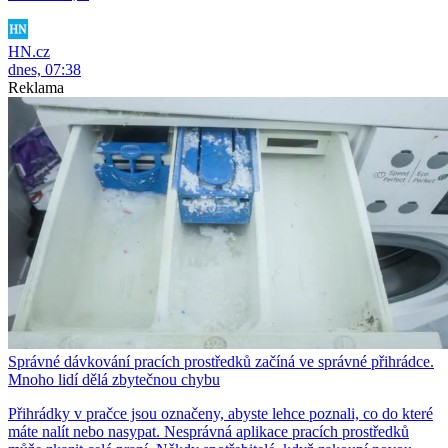
HN.cz
dnes, 07:38
Reklama
Správné dávkování pracích prostředků začíná ve správné přihrádce.
Mnoho lidí dělá zbytečnou chybu
Přihrádky v pračce jsou označeny, abyste lehce poznali, co do které
máte nalít nebo nasypat. Nesprávná aplikace pracích prostředků