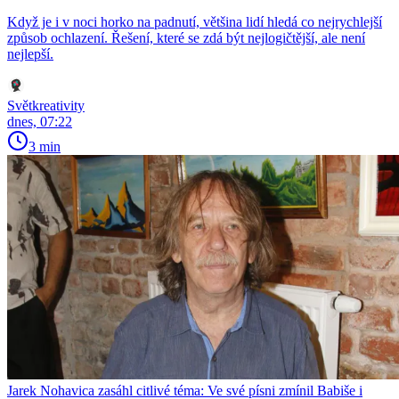
Když je i v noci horko na padnutí, většina lidí hledá co nejrychlejší
způsob ochlazení. Řešení, které se zdá být nejlogičtější, ale není
nejlepší.
Světkreativity
dnes, 07:22
3 min
Jarek Nohavica zasáhl citlivé téma: Ve své písni zmínil Babiše i