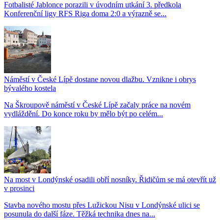
Fotbalisté Jablonce porazili v úvodním utkání 3. předkola
Konferenční ligy RFS Riga doma 2:0 a výrazně se...
Náměstí v České Lípě dostane novou dlažbu. Vznikne i obrys
bývalého kostela
Na Škroupově náměstí v České Lípě začaly práce na novém
vydláždění. Do konce roku by mělo být po celém...
Na most v Londýnské osadili obří nosníky. Řidičům se má otevřít už
v prosinci
Stavba nového mostu přes Lužickou Nisu v Londýnské ulici se
posunula do další fáze. Těžká technika dnes na...