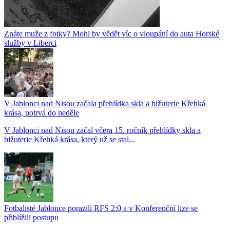
Znáte muže z fotky? Mohl by vědět víc o vloupání do auta Horské
služby v Liberci
V Jablonci nad Nisou začala přehlídka skla a bižuterie Křehká
krása, potrvá do neděle
V Jablonci nad Nisou začal včera 15. ročník přehlídky skla a
bižuterie Křehká krása, který už se stal...
Fotbalisté Jablonce porazili RFS 2:0 a v Konferenční lize se
přiblížili postupu