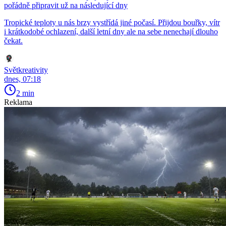
pořádně připravit už na následující dny
Tropické teploty u nás brzy vystřídá jiné počasí. Přijdou bouřky, vítr
i krátkodobé ochlazení, další letní dny ale na sebe nenechají dlouho
čekat.
Světkreativity
dnes, 07:18
2 min
Reklama