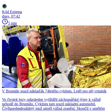
Kód Enigma
dnes, 07:42
5 min
V Bruntále srazil náklaďák 74letého cyklistu. Letěl pro něj vrtulník
Ve čtvrtek brzy odpoledne vyjížděli záchranářské týmy k vážně
nehodě do Bruntálu. Cyklistu tam srazil nákladní automobil.
Čtyřiasedmdesátiletý muž utrpěl vážná zranění. Skončil v umělém