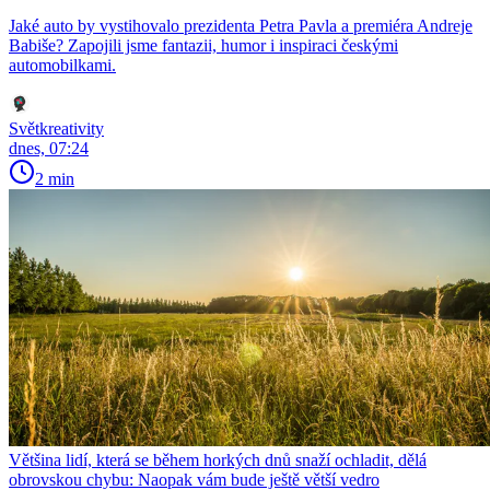
Jaké auto by vystihovalo prezidenta Petra Pavla a premiéra Andreje
Babiše? Zapojili jsme fantazii, humor i inspiraci českými
automobilkami.
Světkreativity
dnes, 07:24
2 min
Většina lidí, která se během horkých dnů snaží ochladit, dělá
obrovskou chybu: Naopak vám bude ještě větší vedro