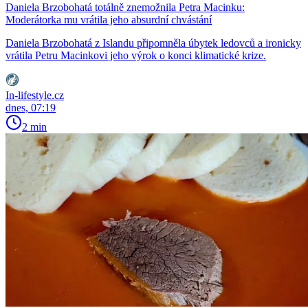
Daniela Brzobohatá totálně znemožnila Petra Macinku:
Moderátorka mu vrátila jeho absurdní chvástání
Daniela Brzobohatá z Islandu připomněla úbytek ledovců a ironicky
vrátila Petru Macinkovi jeho výrok o konci klimatické krize.
In-lifestyle.cz
dnes, 07:19
2 min