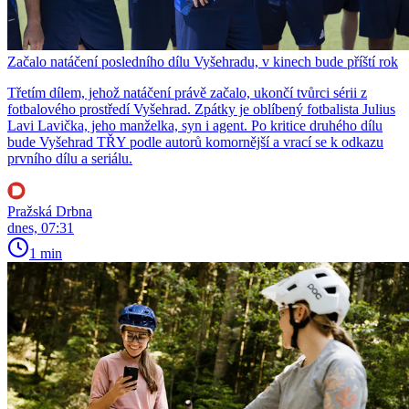
Začalo natáčení posledního dílu Vyšehradu, v kinech bude příští rok
Třetím dílem, jehož natáčení právě začalo, ukončí tvůrci sérii z
fotbalového prostředí Vyšehrad. Zpátky je oblíbený fotbalista Julius
Lavi Lavička, jeho manželka, syn i agent. Po kritice druhého dílu
bude Vyšehrad TŘY podle autorů komornější a vrací se k odkazu
prvního dílu a seriálu.
Pražská Drbna
dnes, 07:31
1 min