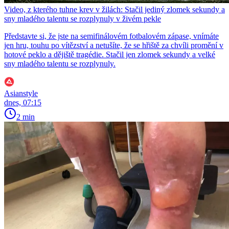
Video, z kterého tuhne krev v žilách: Stačil jediný zlomek sekundy a
sny mladého talentu se rozplynuly v živém pekle
Představte si, že jste na semifinálovém fotbalovém zápase, vnímáte
jen hru, touhu po vítězství a netušíte, že se hřiště za chvíli promění v
hotové peklo a dějiště tragédie. Stačil jen zlomek sekundy a velké
sny mladého talentu se rozplynuly.
Asianstyle
dnes, 07:15
2 min