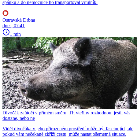
spánku a do nemocnice ho transportoval vrtulník.
Ostravská Drbna
dnes, 07:41
1 min
Divočák zaútočí v přímém směru. Tři vteřiny rozhodnou, jestli vás
dostane, nebo ne
Vidět divočáka v jeho přirozeném prostředí může být fascinující, ale
pokud vám nečekaně zkříží cestu, může nastat ošemetná situace.