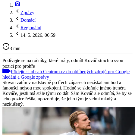
Zprávy
Domácí
Regionální
14. 5. 2026, 06:59
3 min
Podívejte se na ročníky, které hrály, odmítl Kováč strach o svou
pozici pro prohře
Přidejte si obsah Centrum.cz do oblíbených zdrojů pro Google
hledání a Google zprávy
Slovan zatím v nadstavbě po třech zápasech nezískal ani bod a
fanoušci nejsou moc spokojení. Hodně se skloňuje jméno trenéra
Kováče, jestli má stále týmu co dát. Sám Kováč ale odmítá, že by se
jeho pozice řešila, upozorňuje, že jeho tým je velmi mladý a
nezkušený.