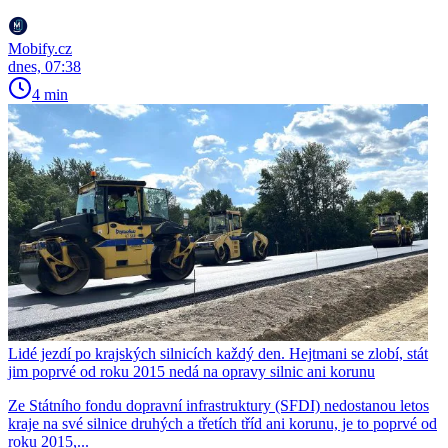
Mobify.cz
dnes, 07:38
4 min
Lidé jezdí po krajských silnicích každý den. Hejtmani se zlobí, stát
jim poprvé od roku 2015 nedá na opravy silnic ani korunu
Ze Státního fondu dopravní infrastruktury (SFDI) nedostanou letos
kraje na své silnice druhých a třetích tříd ani korunu, je to poprvé od
roku 2015,...