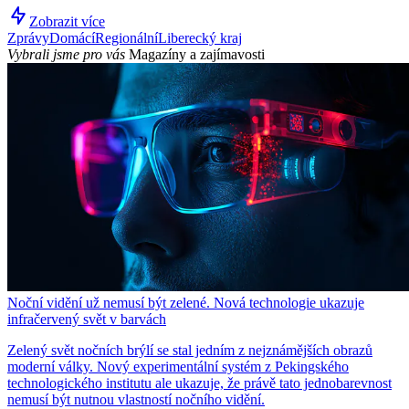
Zobrazit více
Zprávy
Domácí
Regionální
Liberecký kraj
Vybrali jsme pro vás
Magazíny a zajímavosti
Noční vidění už nemusí být zelené. Nová technologie ukazuje
infračervený svět v barvách
Zelený svět nočních brýlí se stal jedním z nejznámějších obrazů
moderní války. Nový experimentální systém z Pekingského
technologického institutu ale ukazuje, že právě tato jednobarevnost
nemusí být nutnou vlastností nočního vidění.