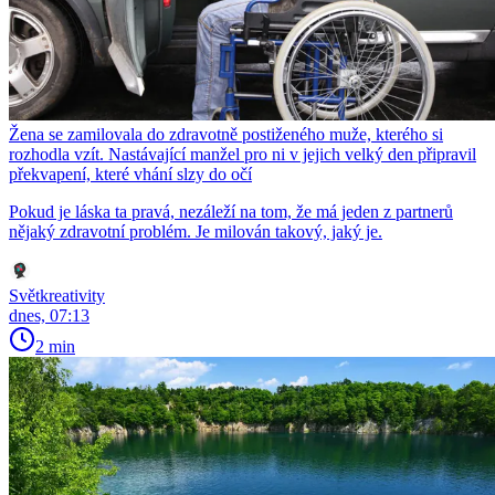
Žena se zamilovala do zdravotně postiženého muže, kterého si
rozhodla vzít. Nastávající manžel pro ni v jejich velký den připravil
překvapení, které vhání slzy do očí
Pokud je láska ta pravá, nezáleží na tom, že má jeden z partnerů
nějaký zdravotní problém. Je milován takový, jaký je.
Světkreativity
dnes, 07:13
2 min