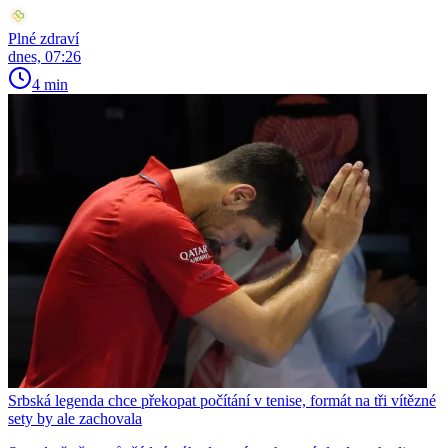
Plné zdraví
dnes, 07:26
4 min
Srbská legenda chce překopat počítání v tenise, formát na tři vítězné
sety by ale zachovala