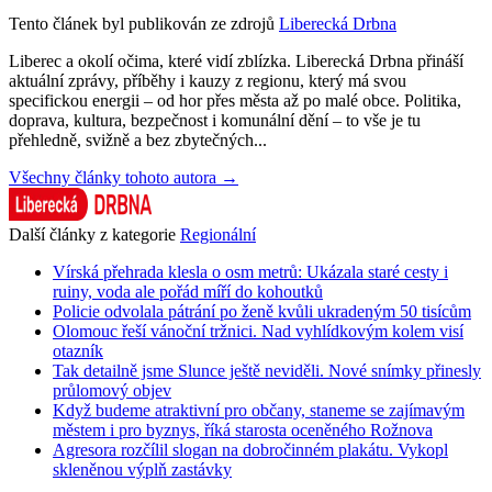
Tento článek byl publikován ze zdrojů
Liberecká Drbna
Liberec a okolí očima, které vidí zblízka. Liberecká Drbna přináší
aktuální zprávy, příběhy i kauzy z regionu, který má svou
specifickou energii – od hor přes města až po malé obce. Politika,
doprava, kultura, bezpečnost i komunální dění – to vše je tu
přehledně, svižně a bez zbytečných...
Všechny články tohoto autora →
Další články z kategorie
Regionální
Vírská přehrada klesla o osm metrů: Ukázala staré cesty i
ruiny, voda ale pořád míří do kohoutků
Policie odvolala pátrání po ženě kvůli ukradeným 50 tisícům
Olomouc řeší vánoční tržnici. Nad vyhlídkovým kolem visí
otazník
Tak detailně jsme Slunce ještě neviděli. Nové snímky přinesly
průlomový objev
Když budeme atraktivní pro občany, staneme se zajímavým
městem i pro byznys, říká starosta oceněného Rožnova
Agresora rozčílil slogan na dobročinném plakátu. Vykopl
skleněnou výplň zastávky