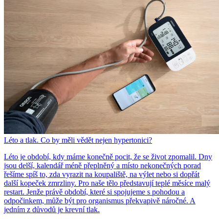
Léto a tlak. Co by měli vědět nejen hypertonici?
Léto je období, kdy máme konečně pocit, že se život zpomalil. Dny
jsou delší, kalendář méně přeplněný a místo nekonečných porad
řešíme spíš to, zda vyrazit na koupaliště, na výlet nebo si dopřát
další kopeček zmrzliny. Pro naše tělo představují teplé měsíce malý
restart. Jenže právě období, které si spojujeme s pohodou a
odpočinkem, může být pro organismus překvapivě náročné. A
jedním z důvodů je krevní tlak.