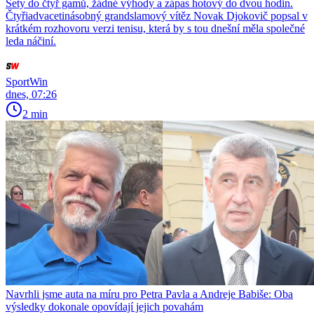
Sety do čtyř gamů, žádné výhody a zápas hotový do dvou hodin.
Čtyřiadvacetinásobný grandslamový vítěz Novak Djokovič popsal v
krátkém rozhovoru verzi tenisu, která by s tou dnešní měla společné
leda náčiní.
SportWin
dnes, 07:26
2 min
Navrhli jsme auta na míru pro Petra Pavla a Andreje Babiše: Oba
výsledky dokonale opovídají jejich povahám