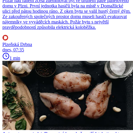
Požár nad ránem zcela zdemoloval byt ve druhém patře panelového
domu v Plzni. První jednotka hasičů byla na místě v Domažlické
ulici před pátou hodinou ráno. Z oken bytu se valil hustý černý dým.
Ze zakouřených společných prostor domu museli hasiči evakuovat
nájemníky ve vyváděcích maskách. Požár bytu s největší
pravděpodobností způsobila elektrická koloběžka.
Plzeňská Drbna
dnes, 07:35
1 min