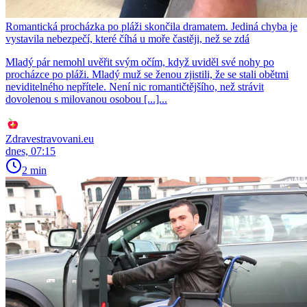
Romantická procházka po pláži skončila dramatem. Jediná chyba je
vystavila nebezpečí, které číhá u moře častěji, než se zdá
Mladý pár nemohl uvěřit svým očím, když uviděl své nohy po
procházce po pláži. Mladý muž se ženou zjistili, že se stali obětmi
neviditelného nepřítele. Není nic romantičtějšího, než strávit
dovolenou s milovanou osobou [...]...
Zdravestravovani.eu
dnes, 07:15
2 min