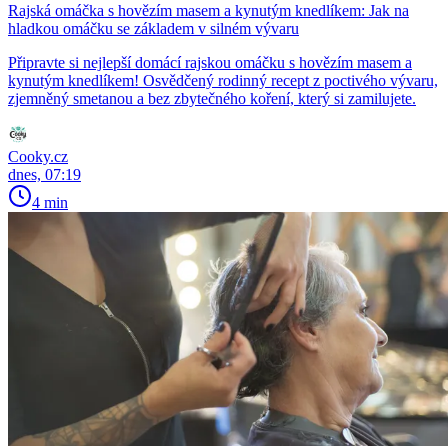
Rajská omáčka s hovězím masem a kynutým knedlíkem: Jak na
hladkou omáčku se základem v silném vývaru
Připravte si nejlepší domácí rajskou omáčku s hovězím masem a
kynutým knedlíkem! Osvědčený rodinný recept z poctivého vývaru,
zjemněný smetanou a bez zbytečného koření, který si zamilujete.
Cooky.cz
dnes, 07:19
4 min