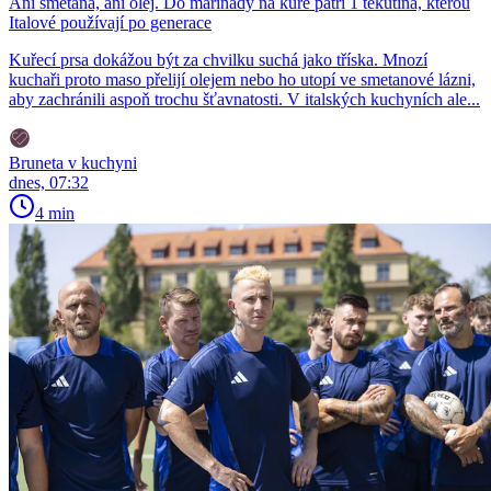
Ani smetana, ani olej. Do marinády na kuře patří 1 tekutina, kterou
Italové používají po generace
Kuřecí prsa dokážou být za chvilku suchá jako tříska. Mnozí
kuchaři proto maso přelijí olejem nebo ho utopí ve smetanové lázni,
aby zachránili aspoň trochu šťavnatosti. V italských kuchyních ale...
Bruneta v kuchyni
dnes, 07:32
4 min