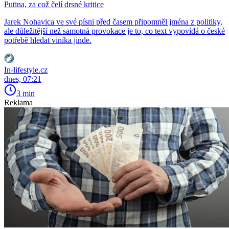
Putina, za což čelí drsné kritice
Jarek Nohavica ve své písni před časem připomněl jména z politiky,
ale důležitější než samotná provokace je to, co text vypovídá o české
potřebě hledat viníka jinde.
In-lifestyle.cz
dnes, 07:21
3 min
Reklama