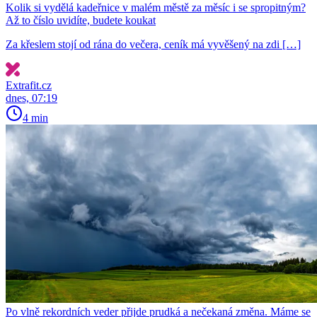
Kolik si vydělá kadeřnice v malém městě za měsíc i se spropitným?
Až to číslo uvidíte, budete koukat
Za křeslem stojí od rána do večera, ceník má vyvěšený na zdi […]
Extrafit.cz
dnes, 07:19
4 min
Po vlně rekordních veder přijde prudká a nečekaná změna. Máme se