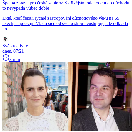
Špatná zpráva pro české seniory: S dřívějším odchodem do důchodu
to nevypadá vůbec dobře
Lidé, kteří čekali rychlé zastropování důchodového věku na 65
letech, si počkají. Vláda sice od svého slibu neustupuje, ale odkládá
ho.
Světkreativity
dnes, 07:21
3 min