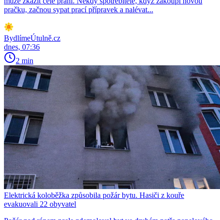
může zkazit celé praní. Někdy spotřebitelé, když zakoupí novou
pračku, začnou sypat prací přípravek a nalévat...
BydlímeÚtulně.cz
dnes, 07:36
2 min
Elektrická koloběžka způsobila požár bytu. Hasiči z kouře
evakuovali 22 obyvatel