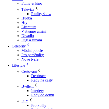
Filmy & kino
Televize
Reality show
Hudba
Hry
Literatura
Výtvarné umění
Divadlo
Digi a stream
Celebrity
Módní policie
Pro pamětníky
Nové tváře
Lifestyle
Cestování
Destinace
Rady na cesty
Bydlení
Interiery
Rady do domu
DIY
Pro kutily