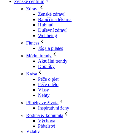
Ženské centrum
Zdraví
Ženské zdraví
Babiččina lékárna
Hubnutí
Duševní zdraví
Wellbeing
Fitness
Jóga a pilates
Módní trendy
Aktuální trendy
Doplňky
Krása
Péče o pleť
Péče o tělo
Vlasy
Nehty
Příběhy ze života
Inspirativní ženy
Rodina & komunita
Výchova
Přátelství
Vztahy