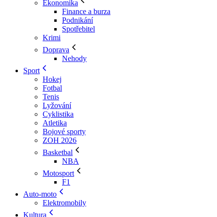
Ekonomika
Finance a burza
Podnikání
Spotřebitel
Krimi
Doprava
Nehody
Sport
Hokej
Fotbal
Tenis
Lyžování
Cyklistika
Atletika
Bojové sporty
ZOH 2026
Basketbal
NBA
Motosport
F1
Auto-moto
Elektromobily
Kultura