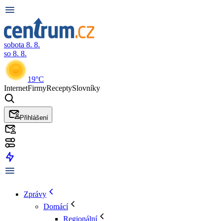
sobota 8. 8.
so 8. 8.
19°C
Internet
Firmy
Recepty
Slovníky
Přihlášení
Zprávy
Domácí
Regionální