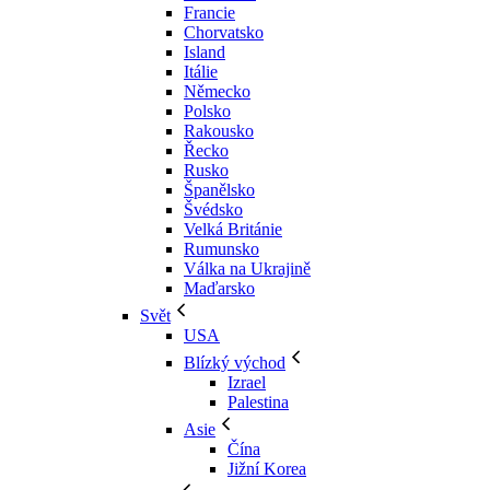
Francie
Chorvatsko
Island
Itálie
Německo
Polsko
Rakousko
Řecko
Rusko
Španělsko
Švédsko
Velká Británie
Rumunsko
Válka na Ukrajině
Maďarsko
Svět
USA
Blízký východ
Izrael
Palestina
Asie
Čína
Jižní Korea