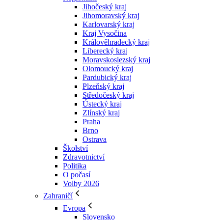
Jihočeský kraj
Jihomoravský kraj
Karlovarský kraj
Kraj Vysočina
Králověhradecký kraj
Liberecký kraj
Moravskoslezský kraj
Olomoucký kraj
Pardubický kraj
Plzeňský kraj
Středočeský kraj
Ústecký kraj
Zlínský kraj
Praha
Brno
Ostrava
Školství
Zdravotnictví
Politika
O počasí
Volby 2026
Zahraničí
Evropa
Slovensko