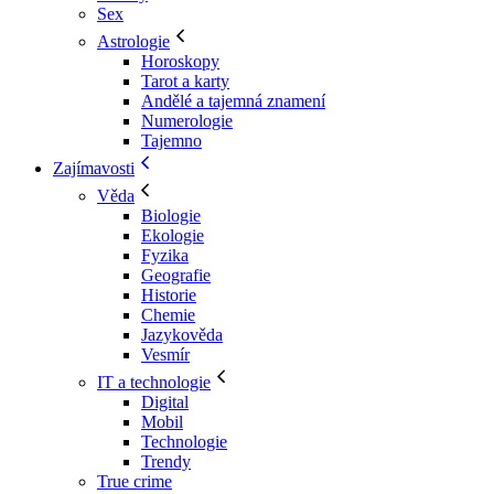
Sex
Astrologie
Horoskopy
Tarot a karty
Andělé a tajemná znamení
Numerologie
Tajemno
Zajímavosti
Věda
Biologie
Ekologie
Fyzika
Geografie
Historie
Chemie
Jazykověda
Vesmír
IT a technologie
Digital
Mobil
Technologie
Trendy
True crime