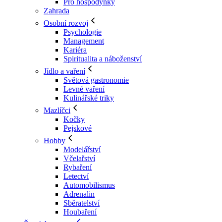
Pro hospodyňky
Zahrada
Osobní rozvoj
Psychologie
Management
Kariéra
Spiritualita a náboženství
Jídlo a vaření
Světová gastronomie
Levné vaření
Kulinářské triky
Mazlíčci
Kočky
Pejskové
Hobby
Modelářství
Včelařství
Rybaření
Letectví
Automobilismus
Adrenalin
Sběratelství
Houbaření