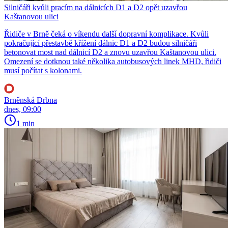
Silničáři kvůli pracím na dálnicích D1 a D2 opět uzavřou
Kaštanovou ulici
Řidiče v Brně čeká o víkendu další dopravní komplikace. Kvůli
pokračující přestavbě křížení dálnic D1 a D2 budou silničáři
betonovat most nad dálnicí D2 a znovu uzavřou Kaštanovou ulici.
Omezení se dotknou také několika autobusových linek MHD, řidiči
musí počítat s kolonami.
Brněnská Drbna
dnes, 09:00
1 min