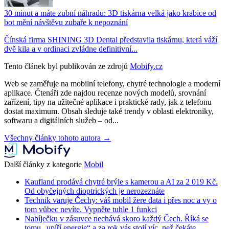
30 minut a máte zubní náhradu: 3D tiskárna velká jako krabice od
bot mění návštěvu zubaře k nepoznání
Čínská firma SHINING 3D Dental představila tiskárnu, která váží
dvě kila a v ordinaci zvládne definitivní...
Tento článek byl publikován ze zdrojů
Mobify.cz
Web se zaměřuje na mobilní telefony, chytré technologie a moderní
aplikace. Čtenáři zde najdou recenze nových modelů, srovnání
zařízení, tipy na užitečné aplikace i praktické rady, jak z telefonu
dostat maximum. Obsah sleduje také trendy v oblasti elektroniky,
softwaru a digitálních služeb – od...
Všechny články tohoto autora →
Další články z kategorie
Mobil
Kaufland prodává chytré brýle s kamerou a AI za 2 019 Kč.
Od obyčejných dioptrických je nerozeznáte
Technik varuje Čechy: váš mobil žere data i přes noc a vy o
tom vůbec nevíte. Vypněte tuhle 1 funkci
Nabíječku v zásuvce nechává skoro každý Čech. Říká se
tomu „upíří energie“ a za rok vás stojí víc, než čekáte