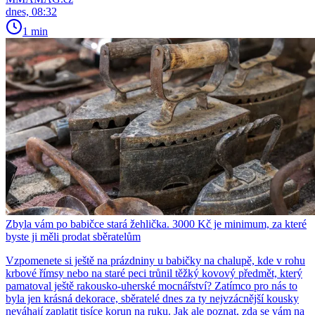
dnes, 08:32
1 min
Zbyla vám po babičce stará žehlička. 3000 Kč je minimum, za které
byste ji měli prodat sběratelům
Vzpomenete si ještě na prázdniny u babičky na chalupě, kde v rohu
krbové římsy nebo na staré peci trůnil těžký kovový předmět, který
pamatoval ještě rakousko-uherské mocnářství? Zatímco pro nás to
byla jen krásná dekorace, sběratelé dnes za ty nejvzácnější kousky
neváhají zaplatit tisíce korun na ruku. Jak ale poznat, zda se vám na