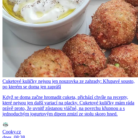
Cuketové kuličky nejsou jen nouzovka ze zahrady: Křupavé sousto,
po kterém se doma jen zapráší
Když se doma začne hromadit cuketa, přichází chvíle na recepty,
které nejsou jen další variací na placky. Cuketové kuličky mám ráda
právě proto, že uvnitř zůstanou vláčné, na povrchu křupnou a s
jednoduchým jogurtovým dipem zmizí ze stolu skoro hned.
Cooky.cz
dnes, 08:38