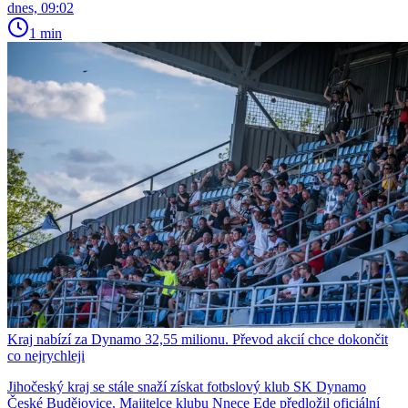
dnes, 09:02
1 min
Kraj nabízí za Dynamo 32,55 milionu. Převod akcií chce dokončit
co nejrychleji
Jihočeský kraj se stále snaží získat fotbslový klub SK Dynamo
České Budějovice. Majitelce klubu Nnece Ede předložil oficiální