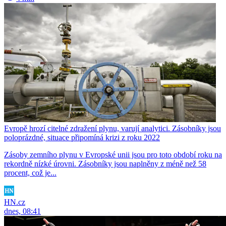
Evropě hrozí citelné zdražení plynu, varují analytici. Zásobníky jsou
poloprázdné, situace připomíná krizi z roku 2022
Zásoby zemního plynu v Evropské unii jsou pro toto období roku na
rekordně nízké úrovni. Zásobníky jsou naplněny z méně než 58
procent, což je...
HN.cz
dnes, 08:41