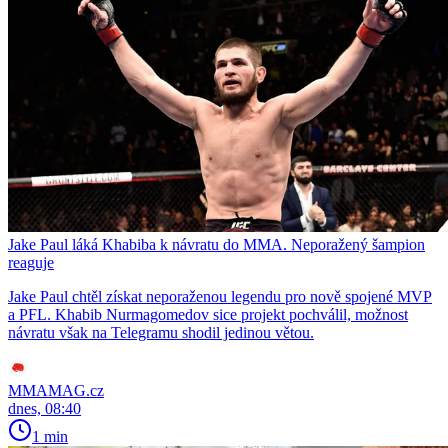
Jake Paul láká Khabiba k návratu do MMA. Neporažený šampion
reaguje
Jake Paul chtěl získat neporaženou legendu pro nově spojené MVP
a PFL. Khabib Nurmagomedov sice projekt pochválil, možnost
návratu však na Telegramu shodil jedinou větou.
MMAMAG.cz
dnes, 08:40
1 min