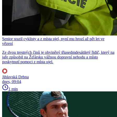
Senior srazil cyklisty a z místa ujel, nyní mu hrozí až pět let ve
vězení
Ze dvou trestných činů je obviněný třiasedmdesátiletý řidič, který na
jaře způsobil na Žďársku vážnou dopravní nehodu a místo
poskytnutí pomoci z místa ujel.
Jihlavská Drbna
dnes, 09:04
1 min