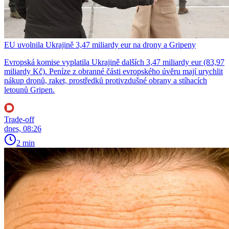
EU uvolnila Ukrajině 3,47 miliardy eur na drony a Gripeny
Evropská komise vyplatila Ukrajině dalších 3,47 miliardy eur (83,97
miliardy Kč). Peníze z obranné části evropského úvěru mají urychlit
nákup dronů, raket, prostředků protivzdušné obrany a stíhacích
letounů Gripen.
Trade-off
dnes, 08:26
2 min