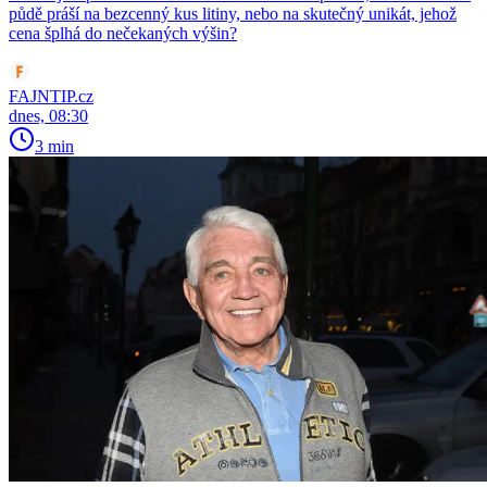
půdě práší na bezcenný kus litiny, nebo na skutečný unikát, jehož
cena šplhá do nečekaných výšin?
FAJNTIP.cz
dnes, 08:30
3 min