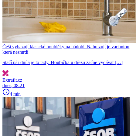
Češi vyhazují klasické houbičky na nádobí. Nahrazují je variantou,
která nesmrdí
Stačí pár dní a je to tady. Houbička u dřezu začne vydávat […]
Extrafit.cz
dnes, 08:21
4 min