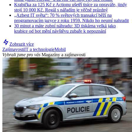
Krabička za 125 Kč z Actionu ušetří tisíce za opraváře, jindy
stojí 10 000 Kč. Regál s nářadím je věčně prázdný
„Azbest IT světa“: 70 % světových transakcí běží na
programovacím jazyce z roku 1959. Nikdo ho neumí nahradit
30 minut a máte zubní náhradu: 3D tiskárna velká jako
krabice od bot mění návštěvu zubaře k nepoznání
Zobrazit více
Zajímavosti
IT a technologie
Mobil
Vybrali jsme pro vás
Magazíny a zajímavosti