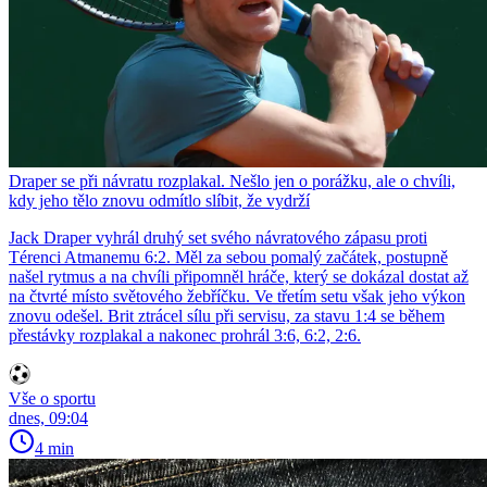
Draper se při návratu rozplakal. Nešlo jen o porážku, ale o chvíli,
kdy jeho tělo znovu odmítlo slíbit, že vydrží
Jack Draper vyhrál druhý set svého návratového zápasu proti
Térenci Atmanemu 6:2. Měl za sebou pomalý začátek, postupně
našel rytmus a na chvíli připomněl hráče, který se dokázal dostat až
na čtvrté místo světového žebříčku. Ve třetím setu však jeho výkon
znovu odešel. Brit ztrácel sílu při servisu, za stavu 1:4 se během
přestávky rozplakal a nakonec prohrál 3:6, 6:2, 2:6.
Vše o sportu
dnes, 09:04
4 min