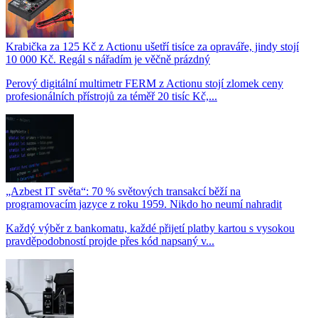
Krabička za 125 Kč z Actionu ušetří tisíce za opraváře, jindy stojí
10 000 Kč. Regál s nářadím je věčně prázdný
Perový digitální multimetr FERM z Actionu stojí zlomek ceny
profesionálních přístrojů za téměř 20 tisíc Kč,...
„Azbest IT světa“: 70 % světových transakcí běží na
programovacím jazyce z roku 1959. Nikdo ho neumí nahradit
Každý výběr z bankomatu, každé přijetí platby kartou s vysokou
pravděpodobností projde přes kód napsaný v...