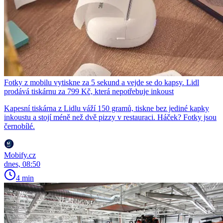
Fotky z mobilu vytiskne za 5 sekund a vejde se do kapsy. Lidl
prodává tiskárnu za 799 Kč, která nepotřebuje inkoust
Kapesní tiskárna z Lidlu váží 150 gramů, tiskne bez jediné kapky
inkoustu a stojí méně než dvě pizzy v restauraci. Háček? Fotky jsou
černobílé.
Mobify.cz
dnes, 08:50
4 min