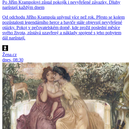
Po Jiřím Krampolovi zůstal pokojík i nevyřešené závazky. Dluhy
narůstají každým dnem
Od odchodu Jiřího Krampola uplynul více než rok. Přesto se kolem
pozůstalosti legendárního herce a baviče stále objevují nevyřešené
otázky. Pokoj v pečovatelském domě, kde prožil poslední měsíce
svého života, zůstává uzavřený a náklady spojené s jeho pobytem
dál narůstají.
Žena.cz
dnes, 08:30