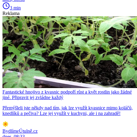
3 min
Reklama
Fantastické hnojivo z kvasnic podpoří růst a květ rostlin jako žádné
jiné. Připravit jej zvládne každý
Přemýšleli jste někdy nad tím, jak lze využít kvasnice mimo koláčů,
knedlíků a pečiva? Lze jej využít v kuchyni, ale i na zahradě!
BydlímeÚtulně.cz
dnes, 08:33