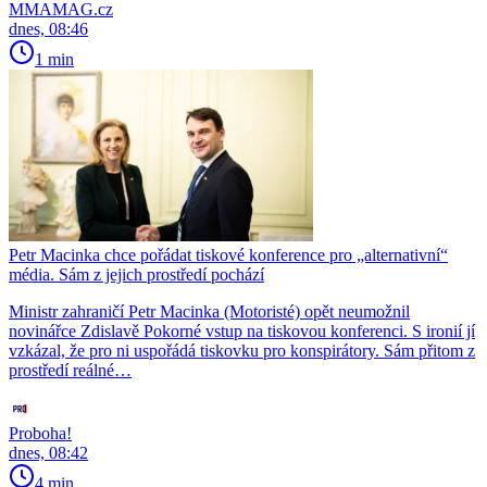
MMAMAG.cz
dnes, 08:46
1 min
Petr Macinka chce pořádat tiskové konference pro „alternativní“
média. Sám z jejich prostředí pochází
Ministr zahraničí Petr Macinka (Motoristé) opět neumožnil
novinářce Zdislavě Pokorné vstup na tiskovou konferenci. S ironií jí
vzkázal, že pro ni uspořádá tiskovku pro konspirátory. Sám přitom z
prostředí reálné…
Proboha!
dnes, 08:42
4 min