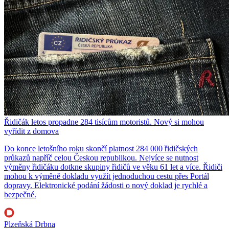
Řidičák letos propadne 284 tisícům motoristů. Nový si mohou
vyřídit z domova
Do konce letošního roku skončí platnost 284 000 řidičských
průkazů napříč celou Českou republikou. Nejvíce se nutnost
výměny řidičáku dotkne skupiny řidičů ve věku 61 let a více. Řidiči
mohou k výměně dokladu využít jednoduchou cestu přes Portál
dopravy. Elektronické podání žádosti o nový doklad je rychlé a
bezpečné.
Plzeňská Drbna