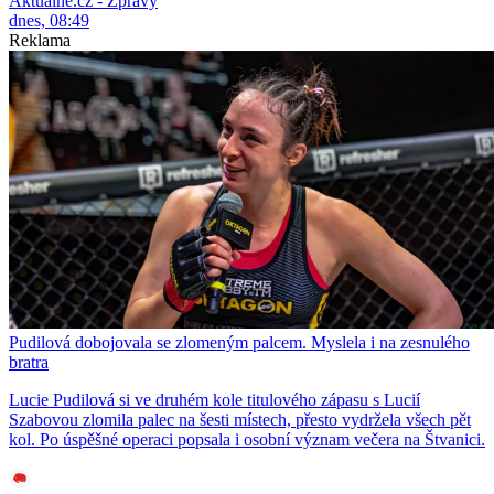
Aktuálně.cz - Zprávy
dnes, 08:49
Reklama
Pudilová dobojovala se zlomeným palcem. Myslela i na zesnulého
bratra
Lucie Pudilová si ve druhém kole titulového zápasu s Lucií
Szabovou zlomila palec na šesti místech, přesto vydržela všech pět
kol. Po úspěšné operaci popsala i osobní význam večera na Štvanici.