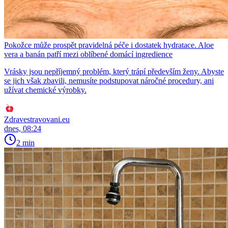
Pokožce může prospět pravidelná péče i dostatek hydratace. Aloe
vera a banán patří mezi oblíbené domácí ingredience
Vrásky jsou nepříjemný problém, který trápí především ženy. Abyste
se jich však zbavili, nemusíte podstupovat náročné procedury, ani
užívat chemické výrobky.
Zdravestravovani.eu
dnes, 08:24
2 min