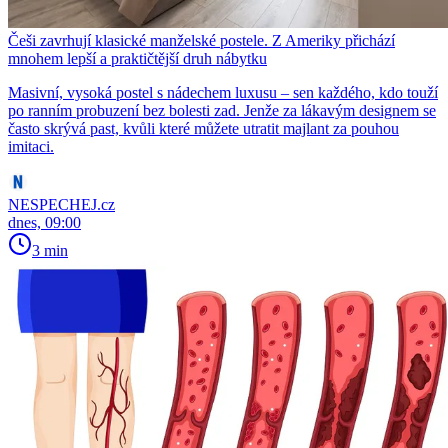
Češi zavrhují klasické manželské postele. Z Ameriky přichází
mnohem lepší a praktičtější druh nábytku
Masivní, vysoká postel s nádechem luxusu – sen každého, kdo touží
po ranním probuzení bez bolesti zad. Jenže za lákavým designem se
často skrývá past, kvůli které můžete utratit majlant za pouhou
imitaci.
NESPECHEJ.cz
dnes, 09:00
3 min