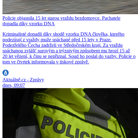
Policie objasnila 15 let starou vraždu bezdomovce. Pachatele
dopadla díky vzorku DNA
Kriminalisté dopadli díky shodě vzorku DNA člověka, kterého
podezírají z vraždy muže spáchané před 15 lety v Praze.
Podezřelého Čecha zadrželi ve Středočeském kraji. Za vraždu
spáchanou zvlášť surovým a trýznivým způsobem mu hrozí 15 až
20 let vězení, k činu se nepřiznal. Soud ho poslal do vazby. Policie o
tom ve čtvrtek informovala v tiskové zprávě.
Aktuálně.cz - Zprávy
dnes, 09:07