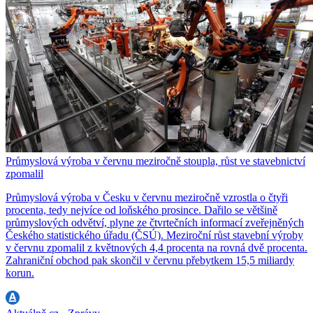
Průmyslová výroba v červnu meziročně stoupla, růst ve stavebnictví
zpomalil
Průmyslová výroba v Česku v červnu meziročně vzrostla o čtyři
procenta, tedy nejvíce od loňského prosince. Dařilo se většině
průmyslových odvětví, plyne ze čtvrtečních informací zveřejněných
Českého statistického úřadu (ČSÚ). Meziroční růst stavební výroby
v červnu zpomalil z květnových 4,4 procenta na rovná dvě procenta.
Zahraniční obchod pak skončil v červnu přebytkem 15,5 miliardy
korun.