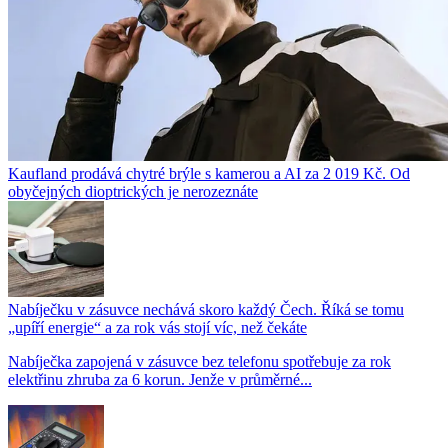
Kaufland prodává chytré brýle s kamerou a AI za 2 019 Kč. Od
obyčejných dioptrických je nerozeznáte
Nabíječku v zásuvce nechává skoro každý Čech. Říká se tomu
„upíří energie“ a za rok vás stojí víc, než čekáte
Nabíječka zapojená v zásuvce bez telefonu spotřebuje za rok
elektřinu zhruba za 6 korun. Jenže v průměrné...