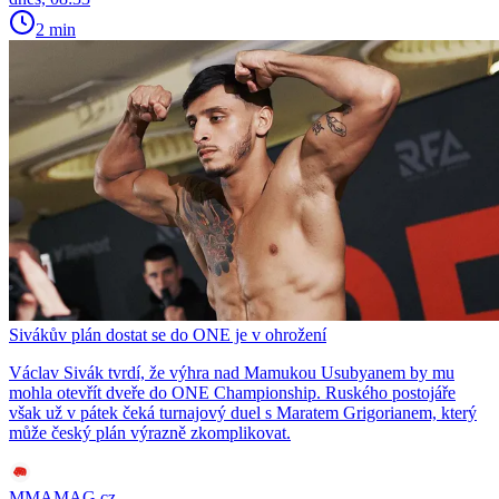
2 min
Sivákův plán dostat se do ONE je v ohrožení
Václav Sivák tvrdí, že výhra nad Mamukou Usubyanem by mu
mohla otevřít dveře do ONE Championship. Ruského postojáře
však už v pátek čeká turnajový duel s Maratem Grigorianem, který
může český plán výrazně zkomplikovat.
MMAMAG.cz