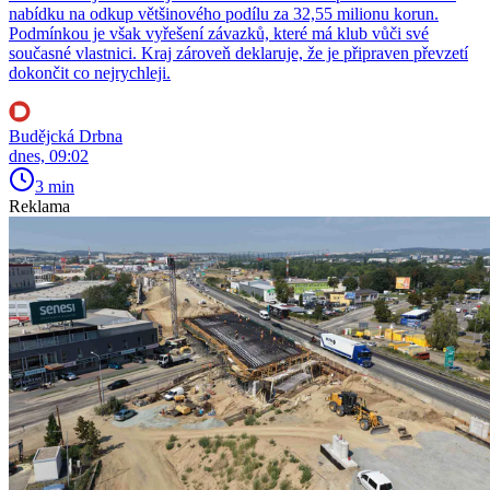
nabídku na odkup většinového podílu za 32,55 milionu korun.
Podmínkou je však vyřešení závazků, které má klub vůči své
současné vlastnici. Kraj zároveň deklaruje, že je připraven převzetí
dokončit co nejrychleji.
Budějcká Drbna
dnes, 09:02
3 min
Reklama