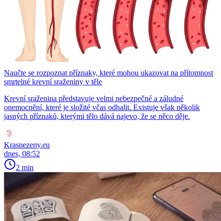
Naučte se rozpoznat příznaky, které mohou ukazovat na přítomnost
smrtelné krevní sraženiny v těle
Krevní sraženina představuje velmi nebezpečné a záludné
onemocnění, které je složité včas odhalit. Existuje však několik
jasných příznaků, kterými tělo dává najevo, že se něco děje.
Krasnezeny.eu
dnes, 08:52
2 min