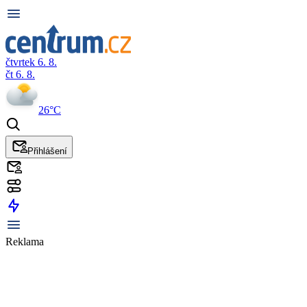
čtvrtek 6. 8.
čt 6. 8.
26°C
Přihlášení
Reklama