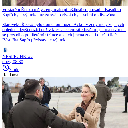
Ve starém Řecku měly ženy málo příležitostí se prosadit. Básnířka
Sapfó byla výjimka, už za svého života byla velmi obdivována
Starověké Řecko bylo doménou mužů. Ačkoliv ženy měly v jistých
ohledech lepší pozici než v křesťanském středověku, jen málo z nich
se prosadilo po literární stránce a jejich jména znají i dnešní lidé.
Básnířka Sapfó představuje výjimku.
NESPECHEJ.cz
dnes, 08:30
3 min
Reklama