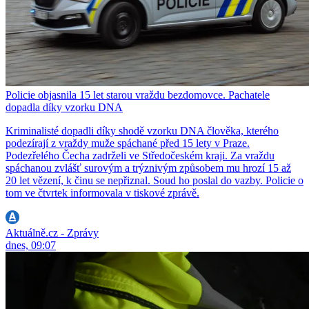
Policie objasnila 15 let starou vraždu bezdomovce. Pachatele
dopadla díky vzorku DNA
Kriminalisté dopadli díky shodě vzorku DNA člověka, kterého
podezírají z vraždy muže spáchané před 15 lety v Praze.
Podezřelého Čecha zadrželi ve Středočeském kraji. Za vraždu
spáchanou zvlášť surovým a trýznivým způsobem mu hrozí 15 až
20 let vězení, k činu se nepřiznal. Soud ho poslal do vazby. Policie o
tom ve čtvrtek informovala v tiskové zprávě.
Aktuálně.cz - Zprávy
dnes, 09:07