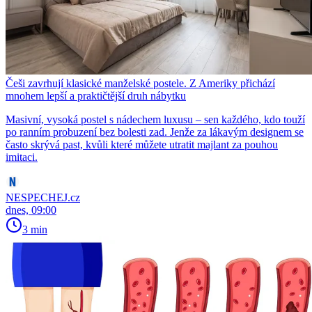
Češi zavrhují klasické manželské postele. Z Ameriky přichází
mnohem lepší a praktičtější druh nábytku
Masivní, vysoká postel s nádechem luxusu – sen každého, kdo touží
po ranním probuzení bez bolesti zad. Jenže za lákavým designem se
často skrývá past, kvůli které můžete utratit majlant za pouhou
imitaci.
NESPECHEJ.cz
dnes, 09:00
3 min