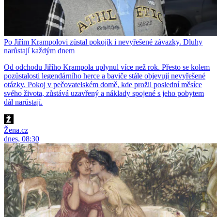
Po Jiřím Krampolovi zůstal pokojík i nevyřešené závazky. Dluhy
narůstají každým dnem
Od odchodu Jiřího Krampola uplynul více než rok. Přesto se kolem
pozůstalosti legendárního herce a baviče stále objevují nevyřešené
otázky. Pokoj v pečovatelském domě, kde prožil poslední měsíce
svého života, zůstává uzavřený a náklady spojené s jeho pobytem
dál narůstají.
Žena.cz
dnes, 08:30