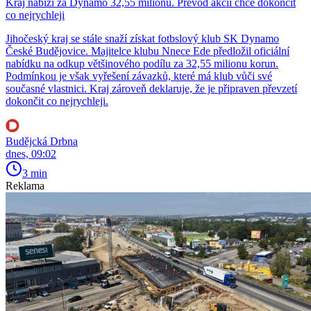
Kraj nabízí za Dynamo 32,55 milionu. Převod akcií chce dokončit
co nejrychleji
Jihočeský kraj se stále snaží získat fotbslový klub SK Dynamo
České Budějovice. Majitelce klubu Nnece Ede předložil oficiální
nabídku na odkup většinového podílu za 32,55 milionu korun.
Podmínkou je však vyřešení závazků, které má klub vůči své
současné vlastnici. Kraj zároveň deklaruje, že je připraven převzetí
dokončit co nejrychleji.
Budějcká Drbna
dnes, 09:02
3 min
Reklama