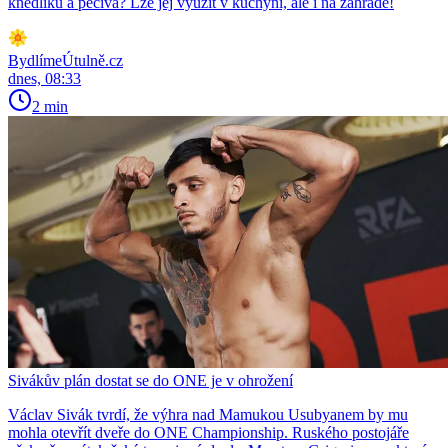
knedlíků a pečiva? Lze jej využít v kuchyni, ale i na zahradě!
BydlímeÚtulně.cz
dnes, 08:33
2 min
Sivákův plán dostat se do ONE je v ohrožení
Václav Sivák tvrdí, že výhra nad Mamukou Usubyanem by mu
mohla otevřít dveře do ONE Championship. Ruského postojáře