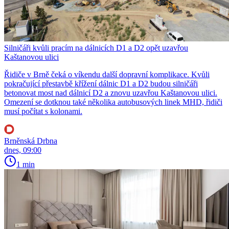
Silničáři kvůli pracím na dálnicích D1 a D2 opět uzavřou
Kaštanovou ulici
Řidiče v Brně čeká o víkendu další dopravní komplikace. Kvůli
pokračující přestavbě křížení dálnic D1 a D2 budou silničáři
betonovat most nad dálnicí D2 a znovu uzavřou Kaštanovou ulici.
Omezení se dotknou také několika autobusových linek MHD, řidiči
musí počítat s kolonami.
Brněnská Drbna
dnes, 09:00
1 min