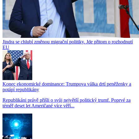
Jindra se chlubí změnou migrační politiky. Jde přitom o rozhodnutí
EU
Konec ekonomické dominance: Trumpova válka drtí peněženky a
potápí republikány
Republikáni právě přišli o svůj největší politický trumf. Poprvé za
téměř deset let Američané více věří...