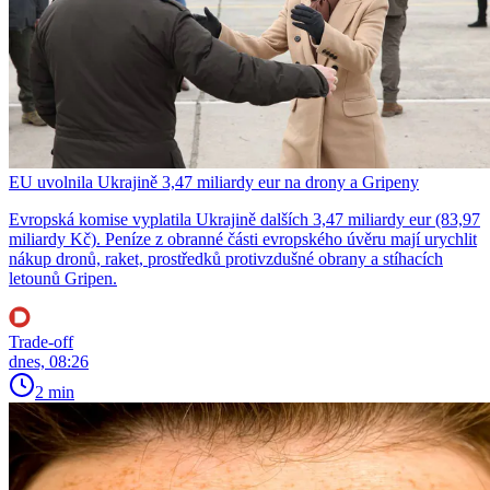
EU uvolnila Ukrajině 3,47 miliardy eur na drony a Gripeny
Evropská komise vyplatila Ukrajině dalších 3,47 miliardy eur (83,97
miliardy Kč). Peníze z obranné části evropského úvěru mají urychlit
nákup dronů, raket, prostředků protivzdušné obrany a stíhacích
letounů Gripen.
Trade-off
dnes, 08:26
2 min