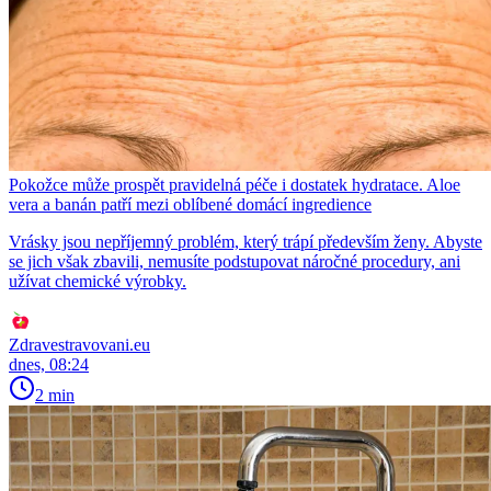
Pokožce může prospět pravidelná péče i dostatek hydratace. Aloe
vera a banán patří mezi oblíbené domácí ingredience
Vrásky jsou nepříjemný problém, který trápí především ženy. Abyste
se jich však zbavili, nemusíte podstupovat náročné procedury, ani
užívat chemické výrobky.
Zdravestravovani.eu
dnes, 08:24
2 min