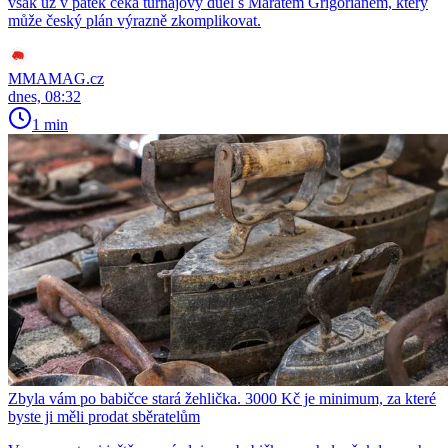
však už v pátek čeká turnajový duel s Maratem Grigorianem, který
může český plán výrazně zkomplikovat.
MMAMAG.cz
dnes, 08:32
1 min
Zbyla vám po babičce stará žehlička. 3000 Kč je minimum, za které
byste ji měli prodat sběratelům