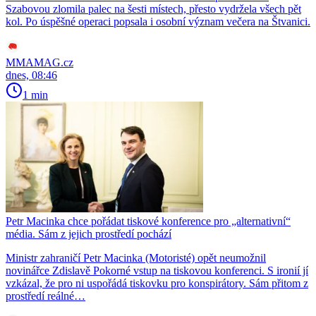
Szabovou zlomila palec na šesti místech, přesto vydržela všech pět
kol. Po úspěšné operaci popsala i osobní význam večera na Štvanici.
MMAMAG.cz
dnes, 08:46
1 min
Petr Macinka chce pořádat tiskové konference pro „alternativní“
média. Sám z jejich prostředí pochází
Ministr zahraničí Petr Macinka (Motoristé) opět neumožnil
novinářce Zdislavě Pokorné vstup na tiskovou konferenci. S ironií jí
vzkázal, že pro ni uspořádá tiskovku pro konspirátory. Sám přitom z
prostředí reálné…