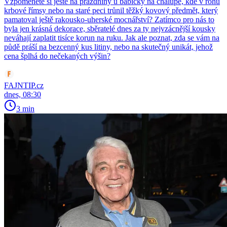
Vzpomenete si ještě na prázdniny u babičky na chalupě, kde v rohu
krbové římsy nebo na staré peci trůnil těžký kovový předmět, který
pamatoval ještě rakousko-uherské mocnářství? Zatímco pro nás to
byla jen krásná dekorace, sběratelé dnes za ty nejvzácnější kousky
neváhají zaplatit tisíce korun na ruku. Jak ale poznat, zda se vám na
půdě práší na bezcenný kus litiny, nebo na skutečný unikát, jehož
cena šplhá do nečekaných výšin?
FAJNTIP.cz
dnes, 08:30
3 min