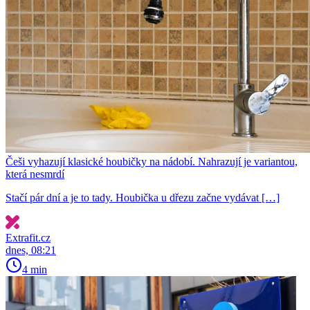
Češi vyhazují klasické houbičky na nádobí. Nahrazují je variantou,
která nesmrdí
Stačí pár dní a je to tady. Houbička u dřezu začne vydávat […]
Extrafit.cz
dnes, 08:21
4 min