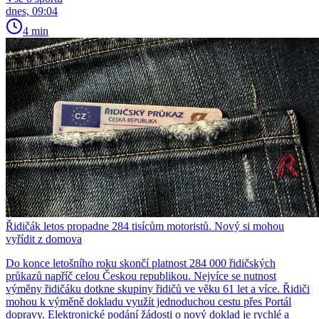
dnes, 09:04
4 min
Řidičák letos propadne 284 tisícům motoristů. Nový si mohou
vyřídit z domova
Do konce letošního roku skončí platnost 284 000 řidičských
průkazů napříč celou Českou republikou. Nejvíce se nutnost
výměny řidičáku dotkne skupiny řidičů ve věku 61 let a více. Řidiči
mohou k výměně dokladu využít jednoduchou cestu přes Portál
dopravy. Elektronické podání žádosti o nový doklad je rychlé a