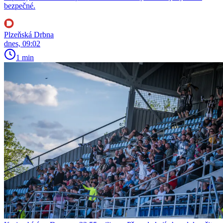
bezpečné.
Plzeňská Drbna
dnes, 09:02
1 min