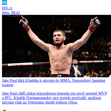
HN.cz
dnes, 08:41
Jake Paul láká Khabiba k návratu do MMA. Neporažený šampion
reaguje
Jake Paul chtěl získat neporaženou legendu pro nově spojené MVP
a PFL. Khabib Nurmagomedov sice projekt pochválil, možnost
návratu však na Telegramu shodil jedinou větou.