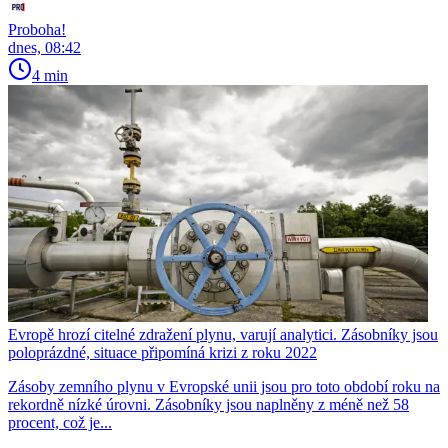
Proboha!
dnes, 08:42
4 min
Evropě hrozí citelné zdražení plynu, varují analytici. Zásobníky jsou
poloprázdné, situace připomíná krizi z roku 2022
Zásoby zemního plynu v Evropské unii jsou pro toto období roku na
rekordně nízké úrovni. Zásobníky jsou naplněny z méně než 58
procent, což je...