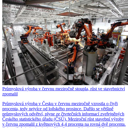
Průmyslová výroba v červnu meziročně stoupla, růst ve stavebnictví
zpomalil
Průmyslová výroba v Česku v červnu meziročně vzrostla o čtyři
procenta, tedy nejvíce od loňského prosince. Dařilo se většině
průmyslových odvětví, plyne ze čtvrtečních informací zveřejněných
Českého statistického úřadu (ČSÚ). Meziroční růst stavební výroby
v červnu zpomalil z květnových 4,4 procenta na rovná dvě procenta.