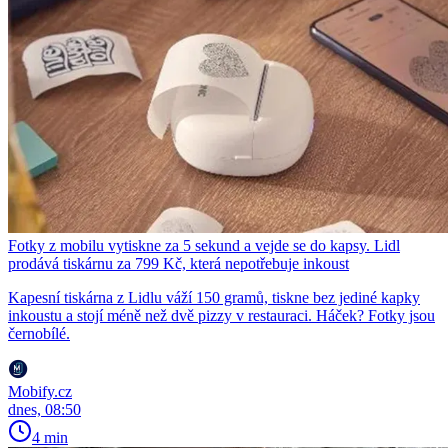
Fotky z mobilu vytiskne za 5 sekund a vejde se do kapsy. Lidl
prodává tiskárnu za 799 Kč, která nepotřebuje inkoust
Kapesní tiskárna z Lidlu váží 150 gramů, tiskne bez jediné kapky
inkoustu a stojí méně než dvě pizzy v restauraci. Háček? Fotky jsou
černobílé.
Mobify.cz
dnes, 08:50
4 min