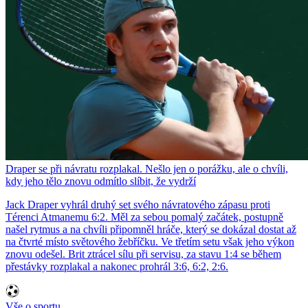
Draper se při návratu rozplakal. Nešlo jen o porážku, ale o chvíli,
kdy jeho tělo znovu odmítlo slíbit, že vydrží
Jack Draper vyhrál druhý set svého návratového zápasu proti
Térenci Atmanemu 6:2. Měl za sebou pomalý začátek, postupně
našel rytmus a na chvíli připomněl hráče, který se dokázal dostat až
na čtvrté místo světového žebříčku. Ve třetím setu však jeho výkon
znovu odešel. Brit ztrácel sílu při servisu, za stavu 1:4 se během
přestávky rozplakal a nakonec prohrál 3:6, 6:2, 2:6.
Vše o sportu