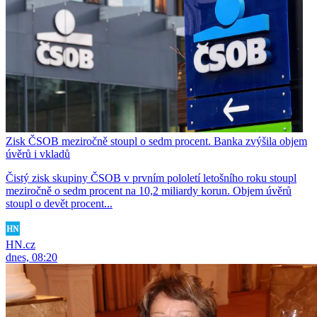
Zisk ČSOB meziročně stoupl o sedm procent. Banka zvýšila objem
úvěrů i vkladů
Čistý zisk skupiny ČSOB v prvním pololetí letošního roku stoupl
meziročně o sedm procent na 10,2 miliardy korun. Objem úvěrů
stoupl o devět procent...
HN.cz
dnes, 08:20