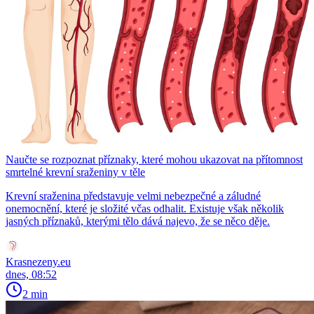
Naučte se rozpoznat příznaky, které mohou ukazovat na přítomnost
smrtelné krevní sraženiny v těle
Krevní sraženina představuje velmi nebezpečné a záludné
onemocnění, které je složité včas odhalit. Existuje však několik
jasných příznaků, kterými tělo dává najevo, že se něco děje.
Krasnezeny.eu
dnes, 08:52
2 min