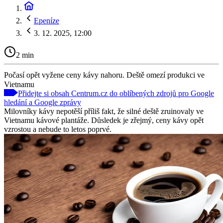
Epeníze
3. 12. 2025, 12:00
2 min
Počasí opět vyžene ceny kávy nahoru. Deště omezí produkci ve
Vietnamu
Přidejte si obsah Centrum.cz do oblíbených zdrojů pro Google
hledání a Google zprávy
Milovníky kávy nepotěší příliš fakt, že silné deště zruinovaly ve
Vietnamu kávové plantáže. Důsledek je zřejmý, ceny kávy opět
vzrostou a nebude to letos poprvé.