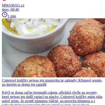
MMAMAG.cz
dnes, 08:40
1 min
Cuketové kuličky nejsou jen nouzovka ze zahrady: Křupavé sousto,
po kterém se doma jen zapráší
Když se doma začne hromadit cuketa, přichází chvíle na recepty,
které nejsou jen další variací na placky. Cuketové kuličky mám ráda
právě proto, že uvnitř zůstanou vláčné, na povrchu křupnou a s