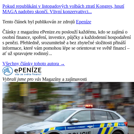
Pokud republikáni v listopadových volbách ztratí Kongres, hnutí
MAGA nadobro skončí. Vlivní konzervativci...
Tento článek byl publikován ze zdrojů
Epeníze
Články z magazínu ePenize.eu poslouží každému, kdo se zajímá o
osobní finance, spoření, investice, půjčky a každodenní hospodaření
s penězi. Přehledně, srozumitelně a bez zbytečné složitosti přináší
informace, které vám pomohou lépe se orientovat ve světě financí –
ať už spravujete rodinný...
Všechny články tohoto autora →
Vybrali jsme pro vás
Magazíny a zajímavosti