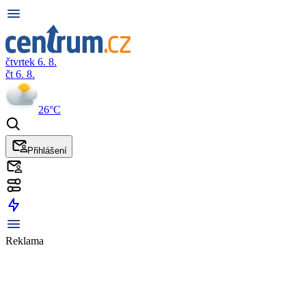
čtvrtek 6. 8.
čt 6. 8.
26°C
Přihlášení
Reklama