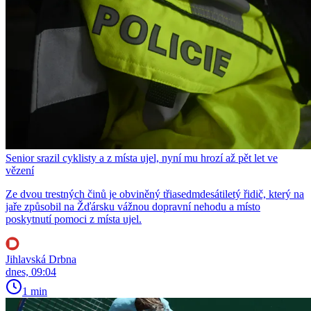
Senior srazil cyklisty a z místa ujel, nyní mu hrozí až pět let ve
vězení
Ze dvou trestných činů je obviněný třiasedmdesátiletý řidič, který na
jaře způsobil na Žďársku vážnou dopravní nehodu a místo
poskytnutí pomoci z místa ujel.
Jihlavská Drbna
dnes, 09:04
1 min