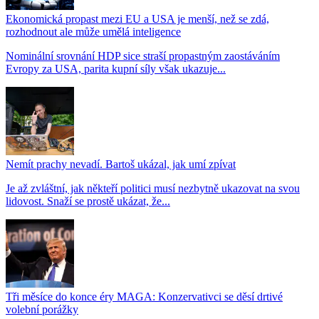
Ekonomická propast mezi EU a USA je menší, než se zdá,
rozhodnout ale může umělá inteligence
Nominální srovnání HDP sice straší propastným zaostáváním
Evropy za USA, parita kupní síly však ukazuje...
Nemít prachy nevadí. Bartoš ukázal, jak umí zpívat
Je až zvláštní, jak někteří politici musí nezbytně ukazovat na svou
lidovost. Snaží se prostě ukázat, že...
Tři měsíce do konce éry MAGA: Konzervativci se děsí drtivé
volební porážky