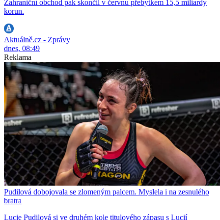
Zahraniční obchod pak skončil v červnu přebytkem 15,5 miliardy
korun.
Aktuálně.cz - Zprávy
dnes, 08:49
Reklama
Pudilová dobojovala se zlomeným palcem. Myslela i na zesnulého
bratra
Lucie Pudilová si ve druhém kole titulového zápasu s Lucií