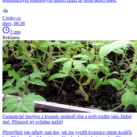
jednoduchým jogurtovým dipem zmizí ze stolu skoro hned.
Cooky.cz
dnes, 08:38
3 min
Reklama
Fantastické hnojivo z kvasnic podpoří růst a květ rostlin jako žádné
jiné. Připravit jej zvládne každý
Přemýšleli jste někdy nad tím, jak lze využít kvasnice mimo koláčů,