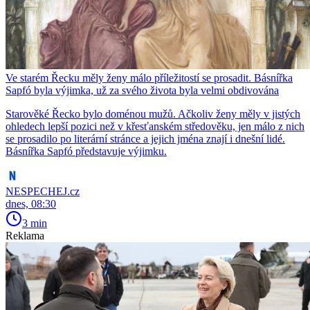
Ve starém Řecku měly ženy málo příležitostí se prosadit. Básnířka
Sapfó byla výjimka, už za svého života byla velmi obdivována
Starověké Řecko bylo doménou mužů. Ačkoliv ženy měly v jistých
ohledech lepší pozici než v křesťanském středověku, jen málo z nich
se prosadilo po literární stránce a jejich jména znají i dnešní lidé.
Básnířka Sapfó představuje výjimku.
NESPECHEJ.cz
dnes, 08:30
3 min
Reklama