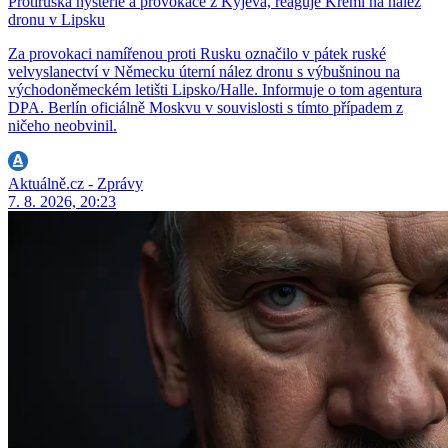
Protiruská hysterie a provokace z Kyjeva, reaguje Kreml na nález
dronu v Lipsku
Za provokaci namířenou proti Rusku označilo v pátek ruské
velvyslanectví v Německu úterní nález dronu s výbušninou na
východoněmeckém letišti Lipsko/Halle. Informuje o tom agentura
DPA. Berlín oficiálně Moskvu v souvislosti s tímto případem z
ničeho neobvinil.
Aktuálně.cz - Zprávy
7. 8. 2026, 20:23