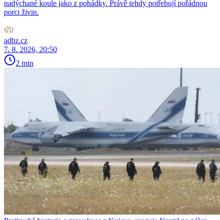
nadýchané koule jako z pohádky. Právě tehdy potřebují pořádnou
porci živin.
adbz.cz
7. 8. 2026, 20:50
2 min