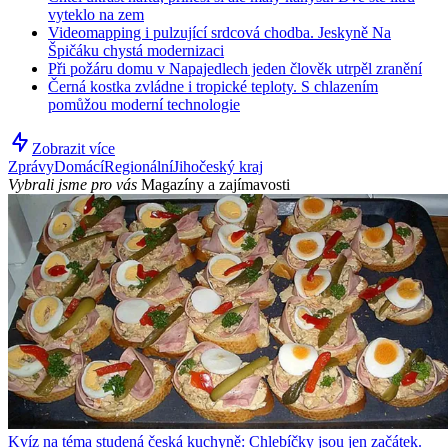
vyteklo na zem
Videomapping i pulzující srdcová chodba. Jeskyně Na
Špičáku chystá modernizaci
Při požáru domu v Napajedlech jeden člověk utrpěl zranění
Černá kostka zvládne i tropické teploty. S chlazením
pomůžou moderní technologie
Zobrazit více
Zprávy
Domácí
Regionální
Jihočeský kraj
Vybrali jsme pro vás
Magazíny a zajímavosti
Kvíz na téma studená česká kuchyně: Chlebíčky jsou jen začátek.