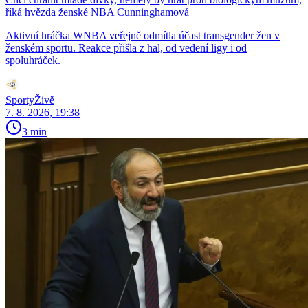
říká hvězda ženské NBA Cunninghamová
Aktivní hráčka WNBA veřejně odmítla účast transgender žen v
ženském sportu. Reakce přišla z hal, od vedení ligy i od
spoluhráček.
SportyŽivě
7. 8. 2026, 19:38
3 min