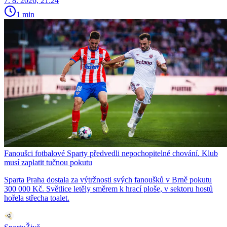
7. 8. 2026, 21:24
1 min
Fanoušci fotbalové Sparty předvedli nepochopitelné chování. Klub
musí zaplatit tučnou pokutu
Sparta Praha dostala za výtržnosti svých fanoušků v Brně pokutu
300 000 Kč. Světlice letěly směrem k hrací ploše, v sektoru hostů
hořela střecha toalet.