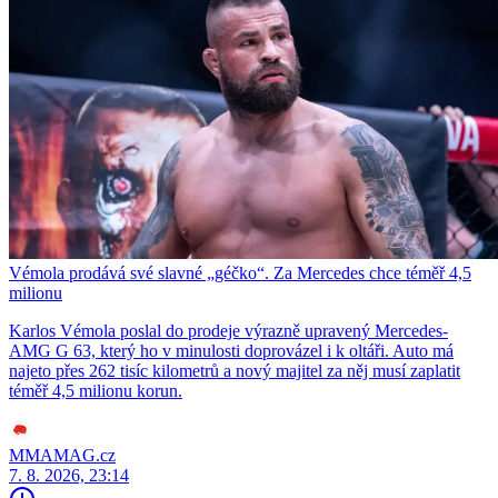
Vémola prodává své slavné „géčko“. Za Mercedes chce téměř 4,5
milionu
Karlos Vémola poslal do prodeje výrazně upravený Mercedes-
AMG G 63, který ho v minulosti doprovázel i k oltáři. Auto má
najeto přes 262 tisíc kilometrů a nový majitel za něj musí zaplatit
téměř 4,5 milionu korun.
MMAMAG.cz
7. 8. 2026, 23:14