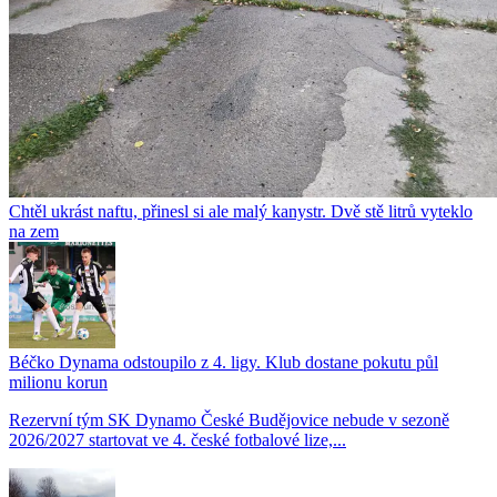
Chtěl ukrást naftu, přinesl si ale malý kanystr. Dvě stě litrů vyteklo
na zem
Béčko Dynama odstoupilo z 4. ligy. Klub dostane pokutu půl
milionu korun
Rezervní tým SK Dynamo České Budějovice nebude v sezoně
2026/2027 startovat ve 4. české fotbalové lize,...