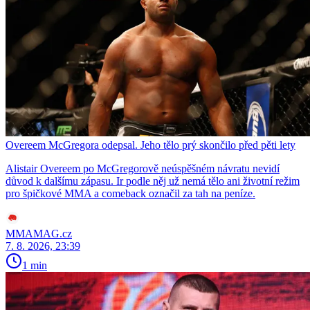
Overeem McGregora odepsal. Jeho tělo prý skončilo před pěti lety
Alistair Overeem po McGregorově neúspěšném návratu nevidí
důvod k dalšímu zápasu. Ir podle něj už nemá tělo ani životní režim
pro špičkové MMA a comeback označil za tah na peníze.
MMAMAG.cz
7. 8. 2026, 23:39
1 min