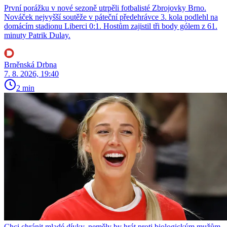
První porážku v nové sezoně utrpěli fotbalisté Zbrojovky Brno.
Nováček nejvyšší soutěže v páteční předehrávce 3. kola podlehl na
domácím stadionu Liberci 0:1. Hostům zajistil tři body gólem z 61.
minuty Patrik Dulay.
Brněnská Drbna
7. 8. 2026, 19:40
2 min
Chci chránit mladé dívky, neměly by hrát proti biologickým mužům,