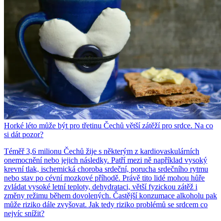
Horké léto může být pro třetinu Čechů větší zátěží pro srdce. Na co
si dát pozor?
Téměř 3,6 milionu Čechů žije s některým z kardiovaskulárních
onemocnění nebo jejich následky. Patří mezi ně například vysoký
krevní tlak, ischemická choroba srdeční, porucha srdečního rytmu
nebo stav po cévní mozkové příhodě. Právě tito lidé mohou hůře
zvládat vysoké letní teploty, dehydrataci, větší fyzickou zátěž i
změny režimu během dovolených. Častější konzumace alkoholu pak
může riziko dále zvyšovat. Jak tedy riziko problémů se srdcem co
nejvíc snížit?