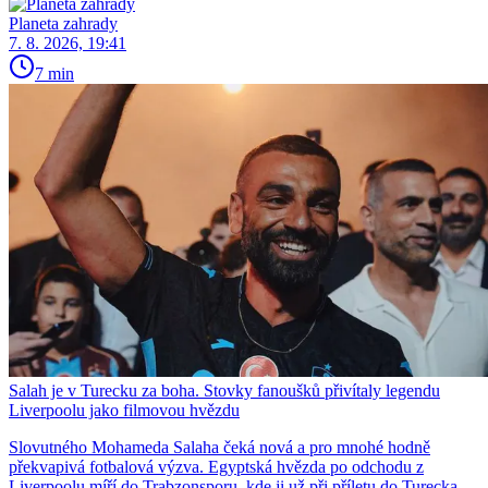
Planeta zahrady
7. 8. 2026, 19:41
7 min
Salah je v Turecku za boha. Stovky fanoušků přivítaly legendu
Liverpoolu jako filmovou hvězdu
Slovutného Mohameda Salaha čeká nová a pro mnohé hodně
překvapivá fotbalová výzva. Egyptská hvězda po odchodu z
Liverpoolu míří do Trabzonsporu, kde ji už při příletu do Turecka