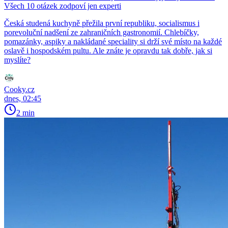
Všech 10 otázek zodpoví jen experti
Česká studená kuchyně přežila první republiku, socialismus i
porevoluční nadšení ze zahraničních gastronomií. Chlebíčky,
pomazánky, aspiky a nakládané speciality si drží své místo na každé
oslavě i hospodském pultu. Ale znáte je opravdu tak dobře, jak si
myslíte?
Cooky.cz
dnes, 02:45
2 min