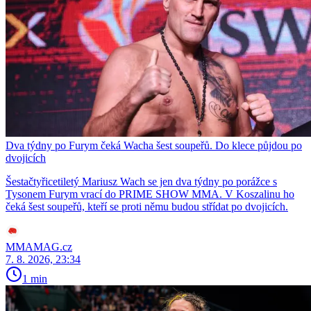
Dva týdny po Furym čeká Wacha šest soupeřů. Do klece půjdou po
dvojicích
Šestačtyřicetiletý Mariusz Wach se jen dva týdny po porážce s
Tysonem Furym vrací do PRIME SHOW MMA. V Koszalinu ho
čeká šest soupeřů, kteří se proti němu budou střídat po dvojicích.
MMAMAG.cz
7. 8. 2026, 23:34
1 min