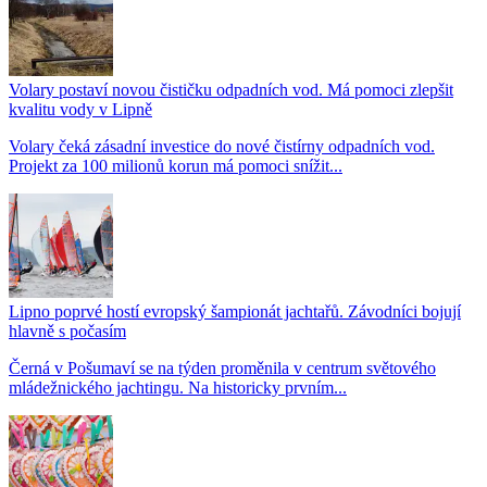
Volary postaví novou čističku odpadních vod. Má pomoci zlepšit
kvalitu vody v Lipně
Volary čeká zásadní investice do nové čistírny odpadních vod.
Projekt za 100 milionů korun má pomoci snížit...
Lipno poprvé hostí evropský šampionát jachtařů. Závodníci bojují
hlavně s počasím
Černá v Pošumaví se na týden proměnila v centrum světového
mládežnického jachtingu. Na historicky prvním...