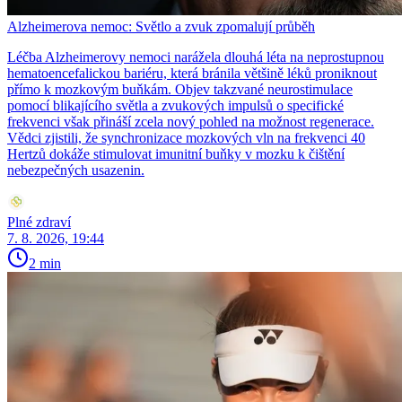
Alzheimerova nemoc: Světlo a zvuk zpomalují průběh
Léčba Alzheimerovy nemoci narážela dlouhá léta na neprostupnou
hematoencefalickou bariéru, která bránila většině léků proniknout
přímo k mozkovým buňkám. Objev takzvané neurostimulace
pomocí blikajícího světla a zvukových impulsů o specifické
frekvenci však přináší zcela nový pohled na možnost regenerace.
Vědci zjistili, že synchronizace mozkových vln na frekvenci 40
Hertzů dokáže stimulovat imunitní buňky v mozku k čištění
nebezpečných usazenin.
Plné zdraví
7. 8. 2026, 19:44
2 min