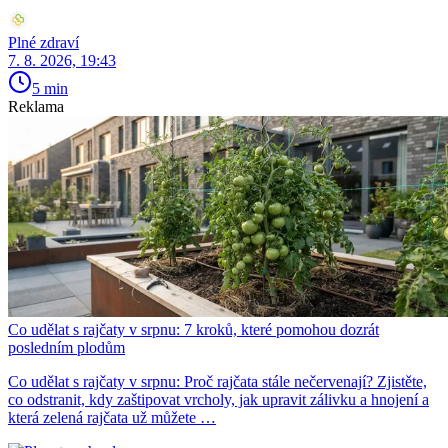
Plné zdraví
7. 8. 2026, 19:43
5 min
Reklama
Co udělat s rajčaty v srpnu: 7 kroků, které pomohou dozrát
posledním plodům
Co udělat s rajčaty v srpnu: Proč rajčata stále nečervenají? Zjistěte,
co odstranit, kdy zaštipovat vrcholy, jak upravit zálivku a hnojení a
která zelená rajčata už můžete …