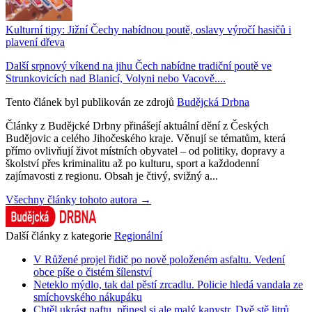
Kulturní tipy: Jižní Čechy nabídnou poutě, oslavy výročí hasičů i
plavení dřeva
Další srpnový víkend na jihu Čech nabídne tradiční poutě ve
Strunkovicích nad Blanicí, Volyni nebo Vacově....
Tento článek byl publikován ze zdrojů
Budějcká Drbna
Články z Budějcké Drbny přinášejí aktuální dění z Českých
Budějovic a celého Jihočeského kraje. Věnují se tématům, která
přímo ovlivňují život místních obyvatel – od politiky, dopravy a
školství přes kriminalitu až po kulturu, sport a každodenní
zajímavosti z regionu. Obsah je čtivý, svižný a...
Všechny články tohoto autora →
Další články z kategorie
Regionální
V Růžené projel řidič po nově položeném asfaltu. Vedení
obce píše o čistém šílenství
Neteklo mýdlo, tak dal pěstí zrcadlu. Policie hledá vandala ze
smíchovského nákupáku
Chtěl ukrást naftu, přinesl si ale malý kanystr. Dvě stě litrů