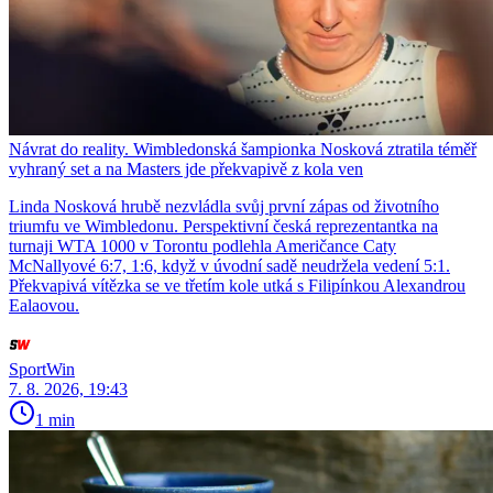
Návrat do reality. Wimbledonská šampionka Nosková ztratila téměř
vyhraný set a na Masters jde překvapivě z kola ven
Linda Nosková hrubě nezvládla svůj první zápas od životního
triumfu ve Wimbledonu. Perspektivní česká reprezentantka na
turnaji WTA 1000 v Torontu podlehla Američance Caty
McNallyové 6:7, 1:6, když v úvodní sadě neudržela vedení 5:1.
Překvapivá vítězka se ve třetím kole utká s Filipínkou Alexandrou
Ealaovou.
SportWin
7. 8. 2026, 19:43
1 min