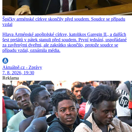
Špičky arménské církve skončily před soudem. Soudce se případu
vzdal
Hlava Arménské apoštolské církve, katolikos Garegin II., a dalších
šest prelátů v pátek stanuli před soudem. První jednání, uspořádané
za zavřenými dveřmi, ale zakrátko skončilo, protože soudce se
případu vzdal, oznámila média.
Aktuálně.cz - Zprávy
7. 8. 2026, 19:30
Reklama