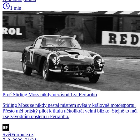
1 min
Proč Stirling Moss nikdy nezávodil za Ferrariho
Stirling Moss se nikdy nestal mistrem světa v královně motorsportu.
Přesto měl britský pilot k titulu několikrát velmi blízko. Stejně to měl
i se závodním postem u Ferrariho.
SvětFormule.cz