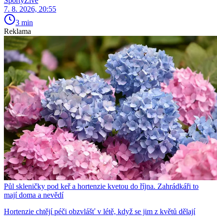
SportyŽivě
7. 8. 2026, 20:55
3 min
Reklama
Půl skleničky pod keř a hortenzie kvetou do října. Zahrádkáři to
mají doma a nevědí
Hortenzie chtějí péči obzvlášť v létě, když se jim z květů dělají