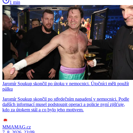
1 min
Jaromír Soukup skončil po útoku v nemocnici. Útočníci měli použít
pálku
Jaromír Soukup skončil po středečním napadení v nemocnici. Podle
dalších informací musel podstoupit operaci a policie nyní zjišťuje,
kdo za útokem stál a co bylo jeho motivem.
MMAMAG.cz
7. 8. 2026, 23:09