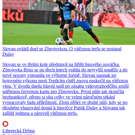
Slovan ovládl duel se Zbrojovkou. O vítěznou trefu se postaral
Dulay
Slovan se ve třetím kole představil na hřišti ligového nováčka.
Zbrojovka Brno se po třech letech vrátila do nejvyšší soutěže a do
nové sezony vstoupila ve výborné formě. Slovan naopak po
bojovném výkonu proti Teplicím chtěl znovu naskočit na vítěznou
vlnu. V úvodu duelu hlavní sudí po zásahu videorozhodčího zrušil
udělenou červenou kartu pro Zbrojovku. První půle tak skončila
bezbrankově, přesto si oba celky ve velmi náročném utkání
vypracovaly řadu příležitostí. Zlom přišel ve druhé půli, kdy se po
dlouhém vhazování dostal k hlavičce Patrik Dulay a Slovanu tak
zařídil jedinou a zároveň vítěznou trefu.
Liberecká Drbna