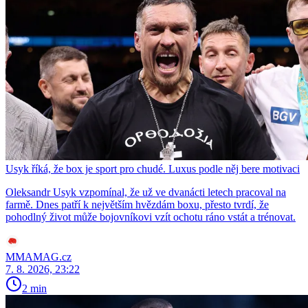
Usyk říká, že box je sport pro chudé. Luxus podle něj bere motivaci
Oleksandr Usyk vzpomínal, že už ve dvanácti letech pracoval na
farmě. Dnes patří k největším hvězdám boxu, přesto tvrdí, že
pohodlný život může bojovníkovi vzít ochotu ráno vstát a trénovat.
MMAMAG.cz
7. 8. 2026, 23:22
2 min