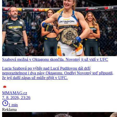
Szabová možná v Oktagonu skončila. Novotný ji už vidí v UFC
Lucia Szabová po výhře nad Lucií Pudilovou dál drží
neporazitelnost i dva pásy Oktagonu. Ondřej Novotný teď připustil,
že její další zápas už může přijít v UFC.
MMAMAG.cz
7. 8. 2026, 23:26
1 min
Reklama