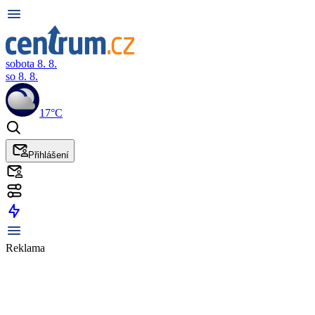
sobota 8. 8.
so 8. 8.
17°C
Přihlášení
Reklama