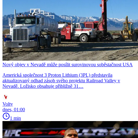
Nový objev v Nevadě může posílit surovinovou soběstačnost USA
Americká společnost 3 Proton Lithium (3PL) představila
aktualizovaný odhad zásob svého projektu Railroad Valley v
Nevadě. Ložisko obsahuje přibližně 31…
Volty
dnes, 01:00
1 min