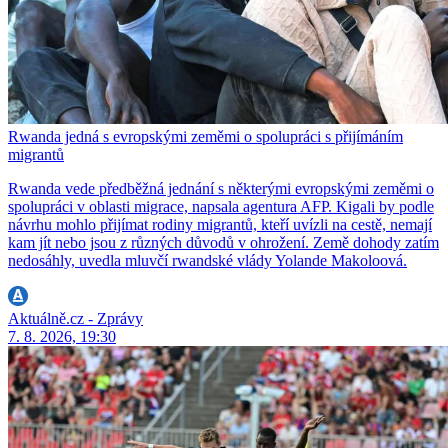
Rwanda jedná s evropskými zeměmi o spolupráci s přijímáním
migrantů
Rwanda vede předběžná jednání s některými evropskými zeměmi o
spolupráci v oblasti migrace, napsala agentura AFP. Kigali by podle
návrhu mohlo přijímat rodiny migrantů, kteří uvízli na cestě, nemají
kam jít nebo jsou z různých důvodů v ohrožení. Země dohody zatím
nedosáhly, uvedla mluvčí rwandské vlády Yolande Makoloová.
Aktuálně.cz - Zprávy
7. 8. 2026, 19:30