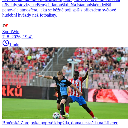
přivítaly stovky nadšených fanoušků. Na istanbulském letišti
panovala atmosféra, jaká se běžně pojí spíš s příjezdem světové
hudební hvězdy než fotbalisty.
SportWin
7. 8. 2026, 19:41
1 min
Brněnská Zbrojovka poprvé klopýtla, doma nestačila na Liberec