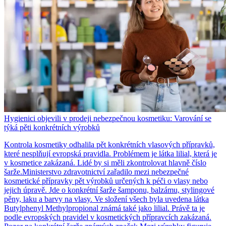
Hygienici objevili v prodeji nebezpečnou kosmetiku: Varování se
týká pěti konkrétních výrobků
Kontrola kosmetiky odhalila pět konkrétních vlasových přípravků,
které nesplňují evropská pravidla. Problémem je látka lilial, která je
v kosmetice zakázaná. Lidé by si měli zkontrolovat hlavně číslo
šarže.Ministerstvo zdravotnictví zařadilo mezi nebezpečné
kosmetické přípravky pět výrobků určených k péči o vlasy nebo
jejich úpravě. Jde o konkrétní šarže šamponu, balzámu, stylingové
pěny, laku a barvy na vlasy. Ve složení všech byla uvedena látka
Butylphenyl Methylpropional známá také jako lilial. Právě ta je
podle evropských pravidel v kosmetických přípravcích zakázaná.