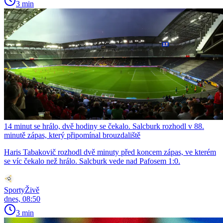
3 min
14 minut se hrálo, dvě hodiny se čekalo. Salcburk rozhodl v 88.
minutě zápas, který připomínal brouzdaliště
Haris Tabakovič rozhodl dvě minuty před koncem zápas, ve kterém
se víc čekalo než hrálo. Salcburk vede nad Pafosem 1:0.
SportyŽivě
dnes, 08:50
3 min