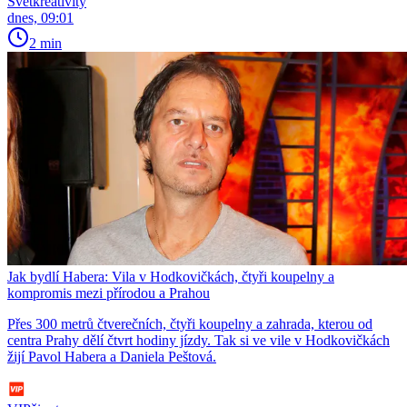
Světkreativity
dnes, 09:01
2 min
Jak bydlí Habera: Vila v Hodkovičkách, čtyři koupelny a
kompromis mezi přírodou a Prahou
Přes 300 metrů čtverečních, čtyři koupelny a zahrada, kterou od
centra Prahy dělí čtvrt hodiny jízdy. Tak si ve vile v Hodkovičkách
žijí Pavol Habera a Daniela Peštová.