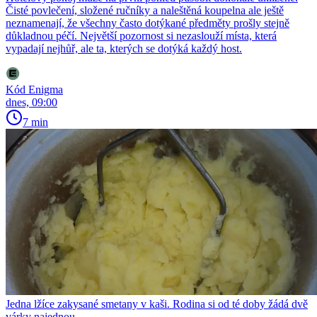
Čisté povlečení, složené ručníky a naleštěná koupelna ale ještě
neznamenají, že všechny často dotýkané předměty prošly stejně
důkladnou péčí. Největší pozornost si nezaslouží místa, která
vypadají nejhůř, ale ta, kterých se dotýká každý host.
Kód Enigma
dnes, 09:00
7 min
Jedna lžíce zakysané smetany v kaši. Rodina si od té doby žádá dvě
várky najednou