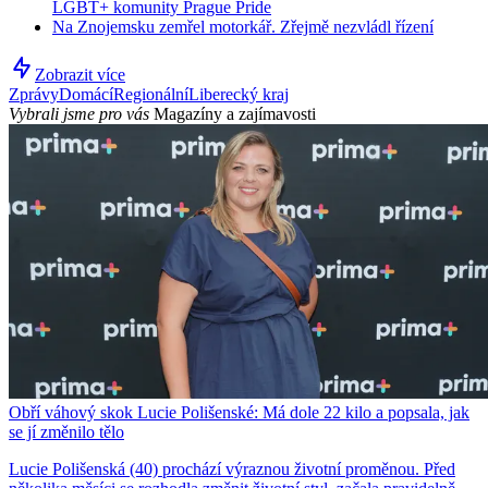
LGBT+ komunity Prague Pride
Na Znojemsku zemřel motorkář. Zřejmě nezvládl řízení
Zobrazit více
Zprávy
Domácí
Regionální
Liberecký kraj
Vybrali jsme pro vás
Magazíny a zajímavosti
Obří váhový skok Lucie Polišenské: Má dole 22 kilo a popsala, jak
se jí změnilo tělo
Lucie Polišenská (40) prochází výraznou životní proměnou. Před