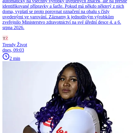
automaticky na všechny výrobky uvedených značek, ale na přesně
identifikované přípravky a šarže. Pokud má někdo některý z nich
doma, vyplatí se proto porovnat označení na obalu s čísly
uvedenými ve varování. Záznamy k jednotlivým výrobkům
zveřejnilo Ministerstvo zdravotnictví na své úřední desce 4. a 6.
srpna 2026.
Trendy Život
dnes, 09:03
2 min