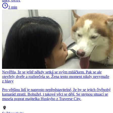
dnes, 09:01
3 min
Nevěřila, že se ještě někdy setká se svým miláčkem. Pak se ale
otevřely dveře a rozbrečela se. Žena tento moment nikdy nevymaže
z hlavy
Pro většinu lidí je naprosto nepředstavitelné, že by se jejich čtyřnohý
kamarád ztratil. Bohužel, i takové věci se dějí. Se stejnou situací se
musela poprat majitelka Huskyho z Traverse City.