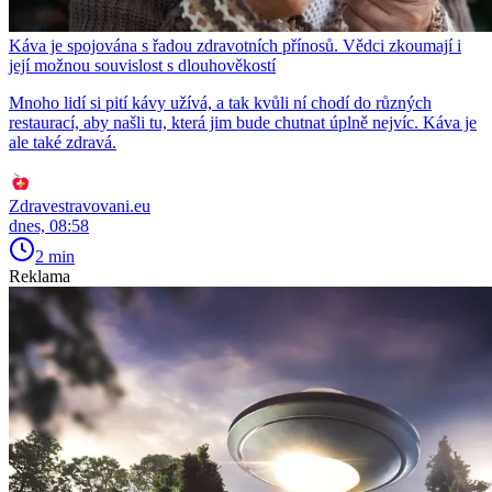
Káva je spojována s řadou zdravotních přínosů. Vědci zkoumají i
její možnou souvislost s dlouhověkostí
Mnoho lidí si pití kávy užívá, a tak kvůli ní chodí do různých
restaurací, aby našli tu, která jim bude chutnat úplně nejvíc. Káva je
ale také zdravá.
Zdravestravovani.eu
dnes, 08:58
2 min
Reklama