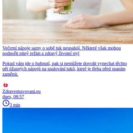
Večerní nápoje samy o sobě tuk nespalují. Některé však mohou
podpořit pitný režim a zdravý životní styl
Pokud vám jde o hubnutí, pak si nemůžete dovolit vynechat těchto
pět úžasných nápojů na spalování tuků, které je třeba před spaním
zaměnit.
Zdravestravovani.eu
dnes, 08:57
3 min