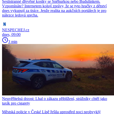
Šestistranné dřevěné kostky se Sněhurkou nebo Budulínkem.
Vzpomínáte? Internetem kolují zprávy, že se tyto hračky z dětství
dnes vykupují za tisíce. Jenže realita na aukčních portálech je pro
nálezce ledová sprcha.
NESPECHEJ.cz
dnes, 09:00
3 min
Neuvěřitelná drzost: Lhal o zákazu přiblížení, strážníky chtěl jako
taxík pro cigarety
Městská policie v České Lípě řešila uprostřed noci neobvyklý