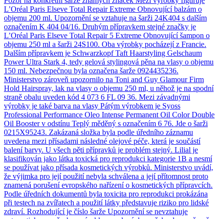
Pozor na konkrétní šarže známých značek Mezi výrobky figuruje
L’Oréal Paris Elseve Total Repair Extreme Obnovující balzám o
objemu 200 ml. Upozornění se vztahuje na šarži 24K404 s dalším
označením K 404 04/16. Druhým přípravkem stejné značky je
L’Oréal Paris Elseve Total Repair 5 Extreme Obnovující šampon o
objemu 250 ml a šarži 24S100. Oba výrobky pocházejí z Francie.
Dalším přípravkem je Schwarzkopf Taft Haarstyling Gelschaum
Power Ultra Stark 4, tedy gelová stylingová pěna na vlasy o objemu
150 ml. Nebezpečnou byla označena šarže 0924435236.
Ministerstvo zároveň upozornilo na Toni and Guy Glamour Firm
Hold Hairspray, lak na vlasy o objemu 250 ml, u něhož je na spodní
straně obalu uveden kód 4 073 6 FL 09 36. Mezi závadnými
výrobky je také barva na vlasy Pátým výrobkem je Syoss
Professional Performance Oleo Intense Permanent Oil Color Double
Oil Booster v odstínu Teplý měděný s označením 6 76. Jde o šarži
0215X95243. Zakázaná složka byla podle úředního záznamu
uvedena mezi přísadami následné olejové péče, která je součástí
balení barvy. U všech pěti přípravků je problém stejný. Lilial je
klasifikován jako látka toxická pro reprodukci kategorie 1B a nesmí
se používat jako přísada kosmetických výrobků. Ministerstvo uvádí,
že výjimka pro její použití nebyla schválena a její přítomnost proto
znamená porušení evropského nařízení o kosmetických přípravcích.
Podle úředních dokumentů byla toxicita pro reprodukci prokázána
při testech na zvířatech a použití látky představuje riziko pro lidské
zdraví. Rozhodující je číslo šarže Upozornění se nevztahuje