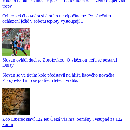
Víkend nabídne slunečné počasí. Po krátkém ochlazení se opět vrátí
tropy
Od tropického vedra si dlouho neodpočineme. Po pátečním
ochlazení ještě v sobotu teploty vystoupají...
Slovan ovládl duel se Zbrojovkou. O vítěznou trefu se postaral
Dulay
Slovan se ve třetím kole představil na hřišti ligového nováčka.
Zbrojovka Brno se po třech letech vrátila...
Zoo Liberec slaví 122 let: Čeká vás hra, odměny i vstupné za 122
korun