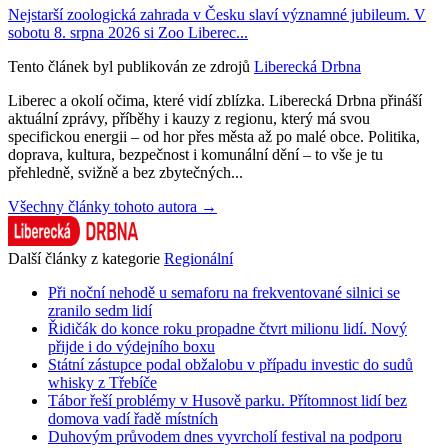
Nejstarší zoologická zahrada v Česku slaví významné jubileum. V
sobotu 8. srpna 2026 si Zoo Liberec...
Tento článek byl publikován ze zdrojů
Liberecká Drbna
Liberec a okolí očima, které vidí zblízka. Liberecká Drbna přináší
aktuální zprávy, příběhy i kauzy z regionu, který má svou
specifickou energii – od hor přes města až po malé obce. Politika,
doprava, kultura, bezpečnost i komunální dění – to vše je tu
přehledně, svižně a bez zbytečných...
Všechny články tohoto autora →
Další články z kategorie
Regionální
Při noční nehodě u semaforu na frekventované silnici se
zranilo sedm lidí
Řidičák do konce roku propadne čtvrt milionu lidí. Nový
přijde i do výdejního boxu
Státní zástupce podal obžalobu v případu investic do sudů
whisky z Třebíče
Tábor řeší problémy v Husově parku. Přítomnost lidí bez
domova vadí řadě místních
Duhovým průvodem dnes vyvrcholí festival na podporu