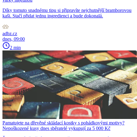
Díky tomuto snadnému tipu si připravíte nejchutnější bramborovou
kaši. Stačí přidat jednu ingredienci a bude dokonalá.
adbz.cz
dnes, 09:00
2 min
Pamatujete na dřevěné skládací kostky s pohádkovými motivy?
Nepoškozené kusy dnes sběratelé vykupují za 5 000 Kč