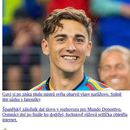
Gavi si po zisku titulu mistrů světa obarvil vlasy narůžovo. Splnil
tím sázku s fanoušky
Španělský záložník dal slovo v rozhovoru pro Mundo Deportivo.
Osmnáct dní po finále ho dodržel, fuchsiově růžová selfíčka obletěla
internet.