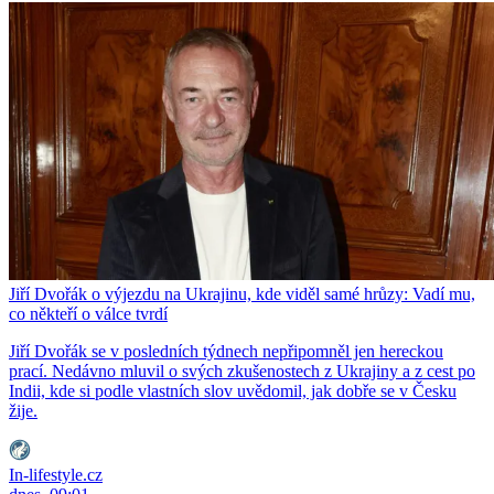
Jiří Dvořák o výjezdu na Ukrajinu, kde viděl samé hrůzy: Vadí mu,
co někteří o válce tvrdí
Jiří Dvořák se v posledních týdnech nepřipomněl jen hereckou
prací. Nedávno mluvil o svých zkušenostech z Ukrajiny a z cest po
Indii, kde si podle vlastních slov uvědomil, jak dobře se v Česku
žije.
In-lifestyle.cz