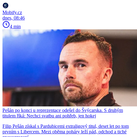
Mobify.cz
dnes, 08:46
4 min
Pešán po konci u reprezentace odešel do Švýcarska. S druhým
titulem říká: Nechci svatbu ani pohřeb, jen hokej
Filip Pešán získal s Pardubicemi extraligový titul, deset let po tom
prvním s Libercem. Mezi oběma poháry leží pád, odchod a tiché