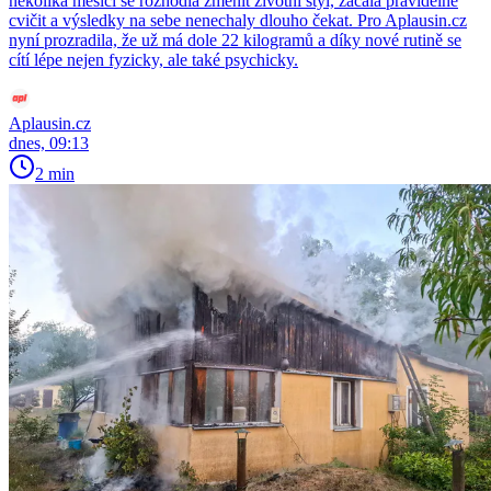
několika měsíci se rozhodla změnit životní styl, začala pravidelně
cvičit a výsledky na sebe nenechaly dlouho čekat. Pro Aplausin.cz
nyní prozradila, že už má dole 22 kilogramů a díky nové rutině se
cítí lépe nejen fyzicky, ale také psychicky.
Aplausin.cz
dnes, 09:13
2 min