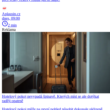
Aplausin.cz
dnes, 09:00
2 min
Reklama
Hotelový pokoj nevypadá špinavě. Kterých míst se ale dotýkat
raději opatrně
Hotelový pokoj může na první pohled působit dokonale uklizeně.