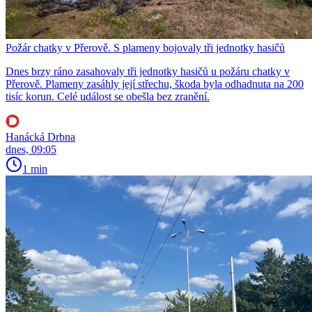
Požár chatky v Přerově. S plameny bojovaly tři jednotky hasičů
Dnes brzy ráno zasahovaly tři jednotky hasičů u požáru chatky v
Přerově. Plameny zasáhly její střechu, škoda byla odhadnuta na 200
tisíc korun. Celé událost se obešla bez zranění.
Hanácká Drbna
dnes, 09:05
1 min