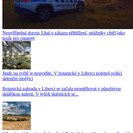
Neuvěřitelná drzost: Lhal o zákazu přiblížení, strážníky chtěl jako
taxík pro cigarety
Jinde na světě je neuvidíte. V botanické v Liberci poletují svítící
sklenění motýlci
Botanická zahrada v Liberci se začala proměňovat v působivou
sklářskou galerii. V jejích sklenících se...