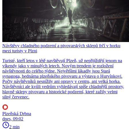
Návštěvy chladného podzemí a pivovarských sklepů frčí v horku
mezi turisty v Plzni
Turisté, kteří letos v létě navštěvují Plzeň, už nepřijíždějí jenom na
víkendy jako v minulých letech. Novým trendem je rozložení
návštěvnosti do celého týdne. Největšími lákadly jsou Stará
synagoga, bednárna plzeňského pivovaru a výstava o Hurvínkovi.
Počty návštěvníků nesnížily ani opravy v centru, ani velká horka.
Návštěvníci ale kvůli vedrům vyhledávají spíše chladnější prostory,
hlavně sklepy pivovaru a historické podzemí, které zažily velmi
silný červenec.
Plzeňská Drbna
dnes, 09:02
2 min