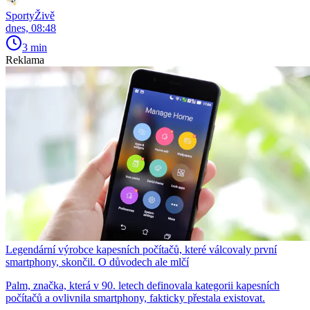
SportyŽivě
dnes, 08:48
3 min
Reklama
Legendární výrobce kapesních počítačů, které válcovaly první
smartphony, skončil. O důvodech ale mlčí
Palm, značka, která v 90. letech definovala kategorii kapesních
počítačů a ovlivnila smartphony, fakticky přestala existovat.