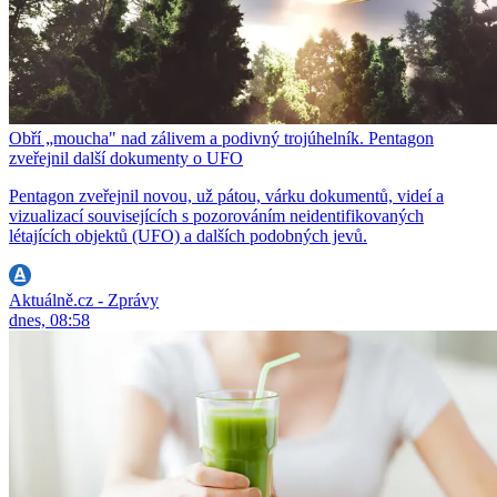
Obří „moucha" nad zálivem a podivný trojúhelník. Pentagon
zveřejnil další dokumenty o UFO
Pentagon zveřejnil novou, už pátou, várku dokumentů, videí a
vizualizací souvisejících s pozorováním neidentifikovaných
létajících objektů (UFO) a dalších podobných jevů.
Aktuálně.cz - Zprávy
dnes, 08:58