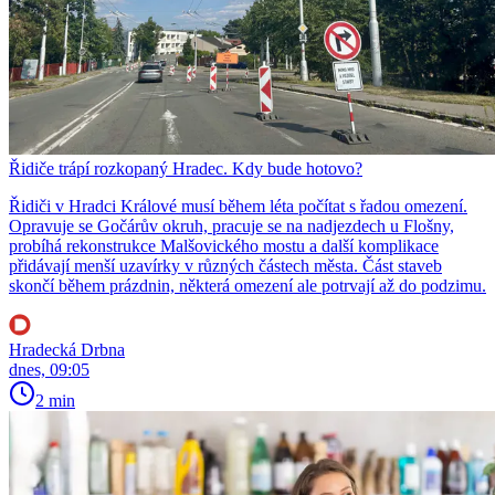
Řidiče trápí rozkopaný Hradec. Kdy bude hotovo?
Řidiči v Hradci Králové musí během léta počítat s řadou omezení.
Opravuje se Gočárův okruh, pracuje se na nadjezdech u Flošny,
probíhá rekonstrukce Malšovického mostu a další komplikace
přidávají menší uzavírky v různých částech města. Část staveb
skončí během prázdnin, některá omezení ale potrvají až do podzimu.
Hradecká Drbna
dnes, 09:05
2 min