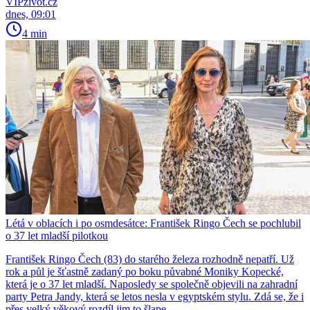
VIPživot.cz
dnes, 09:01
4 min
Létá v oblacích i po osmdesátce: František Ringo Čech se pochlubil
o 37 let mladší pilotkou
František Ringo Čech (83) do starého železa rozhodně nepatří. Už
rok a půl je šťastně zadaný po boku půvabné Moniky Kopecké,
která je o 37 let mladší. Naposledy se společně objevili na zahradní
party Petra Jandy, která se letos nesla v egyptském stylu. Zdá se, že i
přes velký věkový rozdíl jim to šlape.