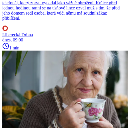
telefonát, který zprvu vypadal jako vážné ohrožení. Krátce před
jednou hodinou ranní se na tísňové lince ozval muž s tím, že před
jeho domem sedí osoba, která vůči němu má soudní zákaz
přiblížení.
Liberecká Drbna
dnes, 09:00
1 min