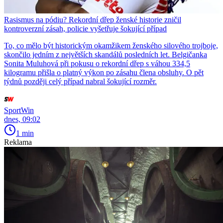
Rasismus na pódiu? Rekordní dřep ženské historie zničil
kontroverzní zásah, policie vyšetřuje šokující případ
To, co mělo být historickým okamžikem ženského silového trojboje,
skončilo jedním z největších skandálů posledních let. Belgičanka
Sonita Muluhová při pokusu o rekordní dřep s váhou 334,5
kilogramu přišla o platný výkon po zásahu člena obsluhy. O pět
týdnů později celý případ nabral šokující rozměr.
SportWin
dnes, 09:02
1 min
Reklama