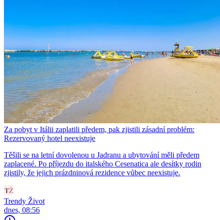
Za pobyt v Itálii zaplatili předem, pak zjistili zásadní problém:
Rezervovaný hotel neexistuje
Těšili se na letní dovolenou u Jadranu a ubytování měli předem
zaplacené. Po příjezdu do italského Cesenatica ale desítky rodin
zjistily, že jejich prázdninová rezidence vůbec neexistuje.
Trendy Život
dnes, 08:56