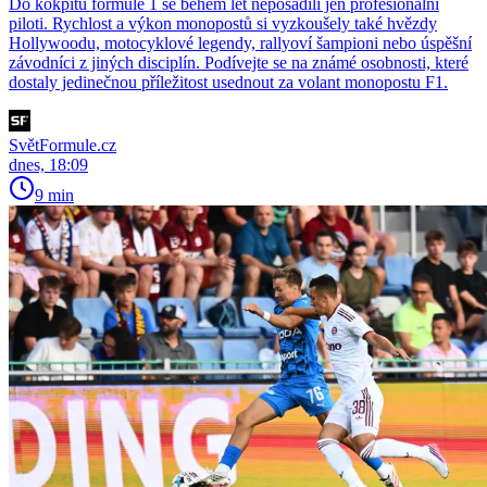
Do kokpitu formule 1 se během let neposadili jen profesionální
piloti. Rychlost a výkon monopostů si vyzkoušely také hvězdy
Hollywoodu, motocyklové legendy, rallyoví šampioni nebo úspěšní
závodníci z jiných disciplín. Podívejte se na známé osobnosti, které
dostaly jedinečnou příležitost usednout za volant monopostu F1.
SvětFormule.cz
dnes, 18:09
9 min