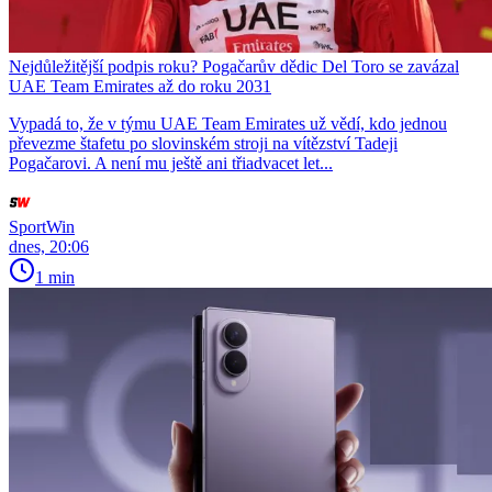
Nejdůležitější podpis roku? Pogačarův dědic Del Toro se zavázal
UAE Team Emirates až do roku 2031
Vypadá to, že v týmu UAE Team Emirates už vědí, kdo jednou
převezme štafetu po slovinském stroji na vítězství Tadeji
Pogačarovi. A není mu ještě ani třiadvacet let...
SportWin
dnes, 20:06
1 min