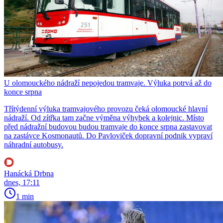
U olomouckého nádraží nepojedou tramvaje. Výluka potrvá až do
konce srpna
Třítýdenní výluka tramvajového provozu čeká olomoucké hlavní
nádraží. Od zítřka tam začne výměna výhybek a kolejnic. Místo
před nádražní budovou budou tramvaje do konce srpna zastavovat
na zastávce Kosmonautů. Do Pavloviček dopravní podnik vypraví
náhradní autobusy.
Hanácká Drbna
dnes, 17:11
1 min