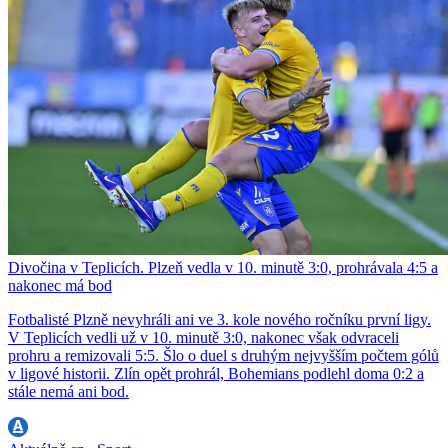
Divočina v Teplicích. Plzeň vedla v 10. minutě 3:0, prohrávala 4:5 a
nakonec má bod
Fotbalisté Plzně nevyhráli ani ve 3. kole nového ročníku první ligy.
V Teplicích vedli už v 10. minutě 3:0, nakonec však odvraceli
prohru a remizovali 5:5. Šlo o duel s druhým nejvyšším počtem gólů
v ligové historii. Zlín opět prohrál, Bohemians podlehl doma 0:2 a
stále nemá ani bod.