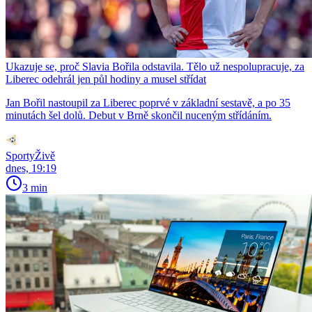
Ukazuje se, proč Slavia Bořila odstavila. Tělo už nespolupracuje, za
Liberec odehrál jen půl hodiny a musel střídat
Jan Bořil nastoupil za Liberec poprvé v základní sestavě, a po 35
minutách šel dolů. Debut v Brně skončil nuceným střídáním.
SportyŽivě
dnes, 19:19
3 min