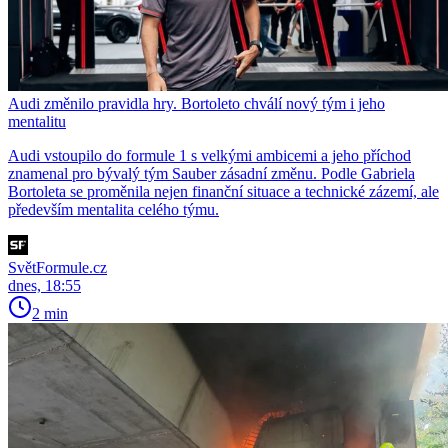
Audi změnilo pravidla hry. Bortoleto chválí nový tým i jeho
mentalitu
Audi vstoupilo do formule 1 s velkými ambicemi a jeho příchod
znamenal pro bývalý tým Sauber zásadní změnu. Podle Gabriela
Bortoleta se proměnila nejen finanční situace a technické zázemí, ale
především mentalita celého týmu.
SvětFormule.cz
dnes, 18:55
2 min