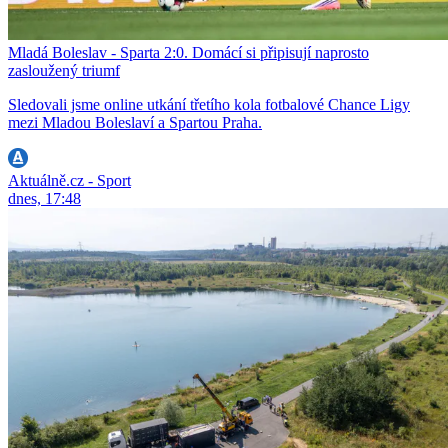
Mladá Boleslav - Sparta 2:0. Domácí si připisují naprosto
zasloužený triumf
Sledovali jsme online utkání třetího kola fotbalové Chance Ligy
mezi Mladou Boleslaví a Spartou Praha.
Aktuálně.cz - Sport
dnes, 17:48