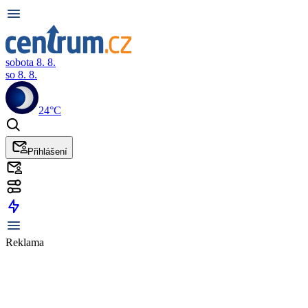
sobota 8. 8.
so 8. 8.
24°C
Přihlášení
Reklama