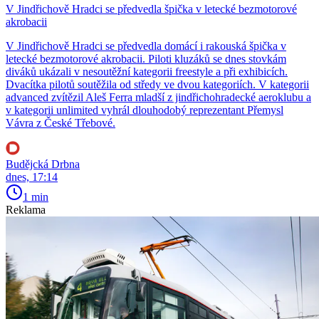
V Jindřichově Hradci se předvedla špička v letecké bezmotorové
akrobacii
V Jindřichově Hradci se předvedla domácí i rakouská špička v
letecké bezmotorové akrobacii. Piloti kluzáků se dnes stovkám
diváků ukázali v nesoutěžní kategorii freestyle a při exhibicích.
Dvacítka pilotů soutěžila od středy ve dvou kategoriích. V kategorii
advanced zvítězil Aleš Ferra mladší z jindřichohradecké aeroklubu a
v kategorii unlimited vyhrál dlouhodobý reprezentant Přemysl
Vávra z České Třebové.
Budějcká Drbna
dnes, 17:14
1 min
Reklama