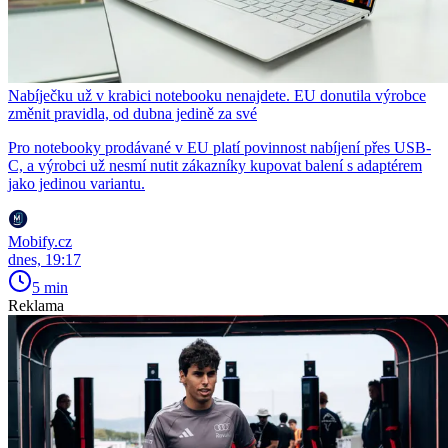
Nabíječku už v krabici notebooku nenajdete. EU donutila výrobce
změnit pravidla, od dubna jedině za své
Pro notebooky prodávané v EU platí povinnost nabíjení přes USB-
C, a výrobci už nesmí nutit zákazníky kupovat balení s adaptérem
jako jedinou variantu.
Mobify.cz
dnes, 19:17
5 min
Reklama