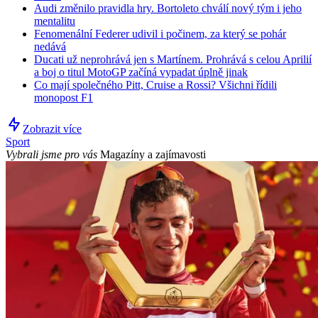
Audi změnilo pravidla hry. Bortoleto chválí nový tým i jeho
mentalitu
Fenomenální Federer udivil i počinem, za který se pohár
nedává
Ducati už neprohrává jen s Martínem. Prohrává s celou Aprilií
a boj o titul MotoGP začíná vypadat úplně jinak
Co mají společného Pitt, Cruise a Rossi? Všichni řídili
monopost F1
Zobrazit více
Sport
Vybrali jsme pro vás
Magazíny a zajímavosti