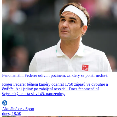
Fenomenální Federer udivil i počinem, za který se pohár nedává
Roger Federer během kariéry odehrál 1750 zápasů ve dvouhře a
čtyřhře. Ani jediný po zahájení nevzdal. Dnes fenomenální
švýcarský tenista slaví 45. narozeniny.
Aktuálně.cz - Sport
dnes, 18:50