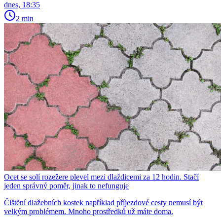
dnes, 18:35
2 min
Ocet se solí rozežere plevel mezi dlaždicemi za 12 hodin. Stačí
jeden správný poměr, jinak to nefunguje
Čištění dlažebních kostek například příjezdové cesty nemusí být
velkým problémem. Mnoho prostředků už máte doma.