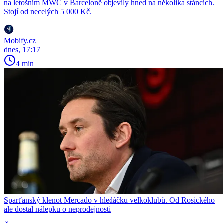
na letošním MWC v Barceloně objevily hned na několika stáncích.
Stojí od necelých 5 000 Kč.
Mobify.cz
dnes, 17:17
4 min
Sparťanský klenot Mercado v hledáčku velkoklubů. Od Rosického
ale dostal nálepku o neprodejnosti