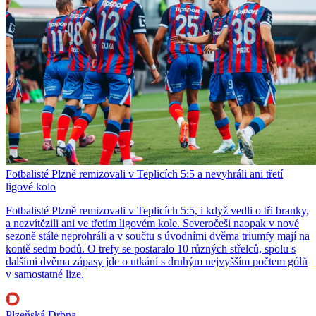
Fotbalisté Plzně remizovali v Teplicích 5:5 a nevyhráli ani třetí
ligové kolo
Fotbalisté Plzně remizovali v Teplicích 5:5, i když vedli o tři branky,
a nezvítězili ani ve třetím ligovém kole. Severočeši naopak v nové
sezoně stále neprohráli a v součtu s úvodními dvěma triumfy mají na
kontě sedm bodů. O trefy se postaralo 10 různých střelců, spolu s
dalšími dvěma zápasy jde o utkání s druhým nejvyšším počtem gólů
v samostatné lize.
Plzeňská Drbna