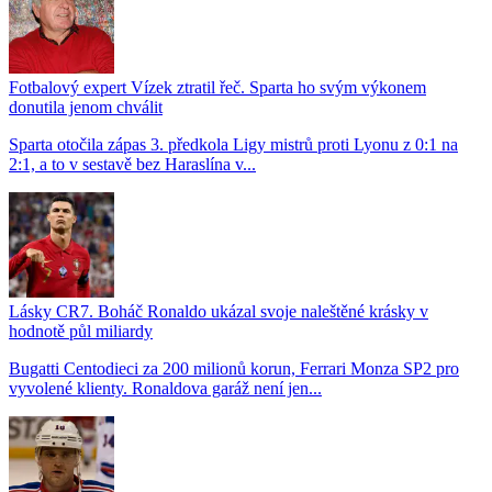
Fotbalový expert Vízek ztratil řeč. Sparta ho svým výkonem
donutila jenom chválit
Sparta otočila zápas 3. předkola Ligy mistrů proti Lyonu z 0:1 na
2:1, a to v sestavě bez Haraslína v...
Lásky CR7. Boháč Ronaldo ukázal svoje naleštěné krásky v
hodnotě půl miliardy
Bugatti Centodieci za 200 milionů korun, Ferrari Monza SP2 pro
vyvolené klienty. Ronaldova garáž není jen...