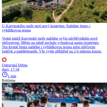
U Karvinského moře stojí nový kontejner. Nabídne bistro i
vyhlídkovou terasu
Vodní nádrž Karvinské moře nabídne svým návštěvníkům nové
občerstvení. Město na místě nechalo vybudovat gastro kontejner.
Ten kromě bistra nabídne i vyhlídkovou terasu nebo půjčovnu
lodiček a paddleboardů. Vše vyjde přibližně na 2,6 milionu korun.
Ostravská Drbna
dnes, 17:34
1 min
Reklama