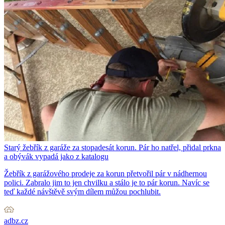
Starý žebřík z garáže za stopadesát korun. Pár ho natřel, přidal prkna
a obývák vypadá jako z katalogu
Žebřík z garážového prodeje za korun přetvořil pár v nádhernou
polici. Zabralo jim to jen chvilku a stálo je to pár korun. Navíc se
teď každé návštěvě svým dílem můžou pochlubit.
adbz.cz