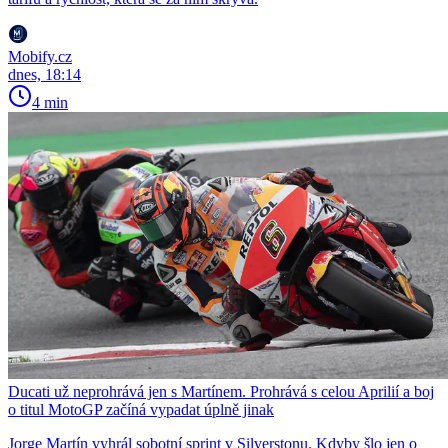
Mobify.cz
dnes, 18:14
4 min
Ducati už neprohrává jen s Martínem. Prohrává s celou Aprilií a boj
o titul MotoGP začíná vypadat úplně jinak
Jorge Martín vyhrál sobotní sprint v Silverstonu. Kdyby šlo jen o