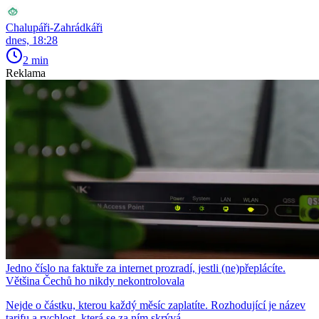
Chalupáři-Zahrádkáři
dnes, 18:28
2 min
Reklama
Jedno číslo na faktuře za internet prozradí, jestli (ne)přeplácíte.
Většina Čechů ho nikdy nekontrolovala
Nejde o částku, kterou každý měsíc zaplatíte. Rozhodující je název
tarifu a rychlost, která se za ním skrývá.