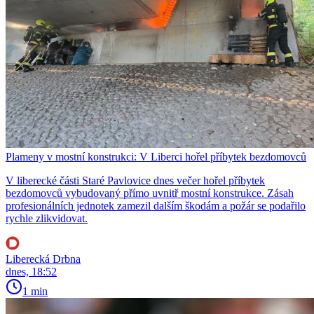
Plameny v mostní konstrukci: V Liberci hořel příbytek bezdomovců
V liberecké části Staré Pavlovice dnes večer hořel příbytek
bezdomovců vybudovaný přímo uvnitř mostní konstrukce. Zásah
profesionálních jednotek zamezil dalším škodám a požár se podařilo
rychle zlikvidovat.
Liberecká Drbna
dnes, 18:52
1 min