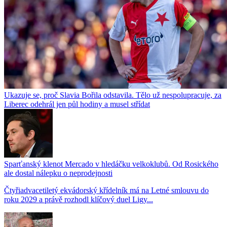
Ukazuje se, proč Slavia Bořila odstavila. Tělo už nespolupracuje, za
Liberec odehrál jen půl hodiny a musel střídat
Sparťanský klenot Mercado v hledáčku velkoklubů. Od Rosického
ale dostal nálepku o neprodejnosti
Čtyřiadvacetiletý ekvádorský křídelník má na Letné smlouvu do
roku 2029 a právě rozhodl klíčový duel Ligy...