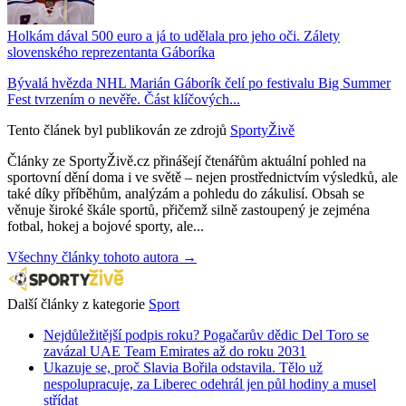
Holkám dával 500 euro a já to udělala pro jeho oči. Zálety
slovenského reprezentanta Gáboríka
Bývalá hvězda NHL Marián Gáborík čelí po festivalu Big Summer
Fest tvrzením o nevěře. Část klíčových...
Tento článek byl publikován ze zdrojů
SportyŽivě
Články ze SportyŽivě.cz přinášejí čtenářům aktuální pohled na
sportovní dění doma i ve světě – nejen prostřednictvím výsledků, ale
také díky příběhům, analýzám a pohledu do zákulisí. Obsah se
věnuje široké škále sportů, přičemž silně zastoupený je zejména
fotbal, hokej a bojové sporty, ale...
Všechny články tohoto autora →
Další články z kategorie
Sport
Nejdůležitější podpis roku? Pogačarův dědic Del Toro se
zavázal UAE Team Emirates až do roku 2031
Ukazuje se, proč Slavia Bořila odstavila. Tělo už
nespolupracuje, za Liberec odehrál jen půl hodiny a musel
střídat