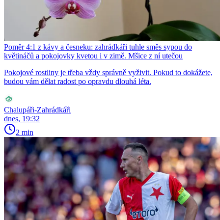
Poměr 4:1 z kávy a česneku: zahrádkáři tuhle směs sypou do
květináčů a pokojovky kvetou i v zimě. Mšice z ní utečou
Pokojové rostliny je třeba vždy správně vyživit. Pokud to dokážete,
budou vám dělat radost po opravdu dlouhá léta.
Chalupáři-Zahrádkáři
dnes, 19:32
2 min