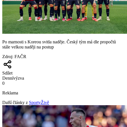
Po marnosti s Koreou svitla naděje. Český tým má dle propočtů
stále velkou naději na postup
Zdroj
:
FAČR
Sdílet
Denní
výzva
0
Reklama
Další články z
SportyŽivě