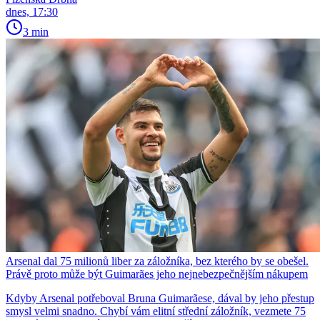
dnes, 17:30
3 min
Arsenal dal 75 milionů liber za záložníka, bez kterého by se obešel.
Právě proto může být Guimarães jeho nejnebezpečnějším nákupem
Kdyby Arsenal potřeboval Bruna Guimarãese, dával by jeho přestup
smysl velmi snadno. Chybí vám elitní střední záložník, vezmete 75