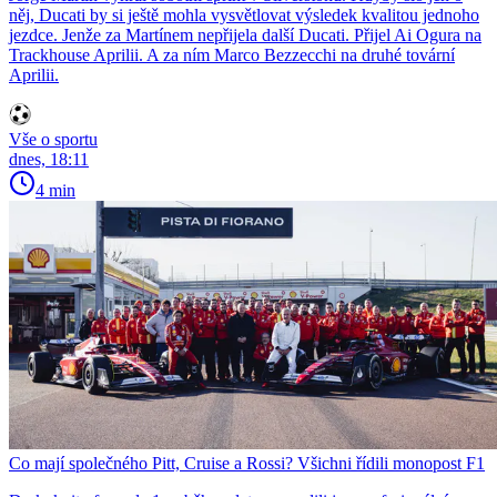
něj, Ducati by si ještě mohla vysvětlovat výsledek kvalitou jednoho
jezdce. Jenže za Martínem nepřijela další Ducati. Přijel Ai Ogura na
Trackhouse Aprilii. A za ním Marco Bezzecchi na druhé tovární
Aprilii.
Vše o sportu
dnes, 18:11
4 min
Co mají společného Pitt, Cruise a Rossi? Všichni řídili monopost F1