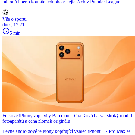
milionů liber a koupíte jednoho z nejlepších v Premier League.
Vše o sportu
dnes, 17:21
5 min
Fejkové iPhony zaplavily Barcelonu. Oranžová barva, široký modul
fotoaparátů a cena zlomek originálu
Levné androidové telefony kopírující vzhled iPhonu 17 Pro Max se