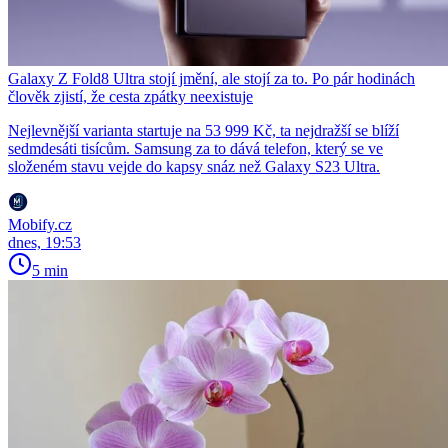
Galaxy Z Fold8 Ultra stojí jmění, ale stojí za to. Po pár hodinách
člověk zjistí, že cesta zpátky neexistuje
Nejlevnější varianta startuje na 53 999 Kč, ta nejdražší se blíží
sedmdesáti tisícům. Samsung za to dává telefon, který se ve
složeném stavu vejde do kapsy snáz než Galaxy S23 Ultra.
Mobify.cz
dnes, 19:53
5 min