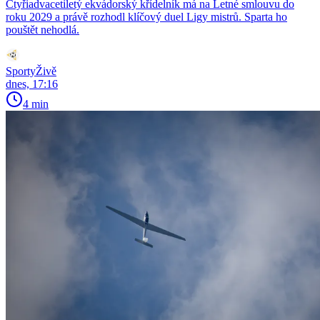
Čtyřiadvacetiletý ekvádorský křídelník má na Letné smlouvu do
roku 2029 a právě rozhodl klíčový duel Ligy mistrů. Sparta ho
pouštět nehodlá.
SportyŽivě
dnes, 17:16
4 min