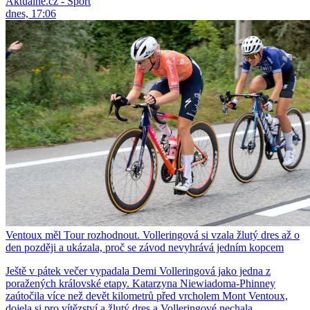
Aktuálně.cz - Sport
dnes, 17:06
Ventoux měl Tour rozhodnout. Volleringová si vzala žlutý dres až o
den později a ukázala, proč se závod nevyhrává jedním kopcem
Ještě v pátek večer vypadala Demi Volleringová jako jedna z
poražených královské etapy. Katarzyna Niewiadoma-Phinney
zaútočila více než devět kilometrů před vrcholem Mont Ventoux,
dojela si pro vítězství a žlutý dres a Volleringové nechala