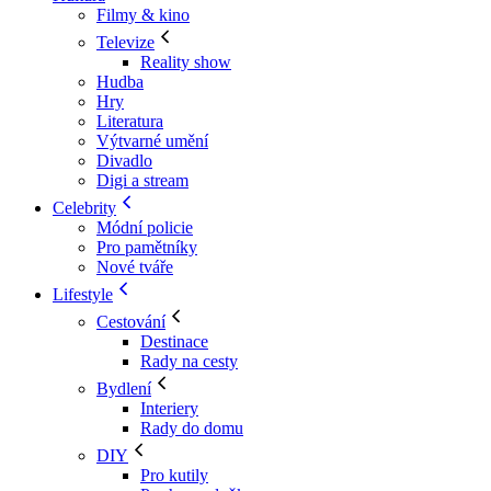
Filmy & kino
Televize
Reality show
Hudba
Hry
Literatura
Výtvarné umění
Divadlo
Digi a stream
Celebrity
Módní policie
Pro pamětníky
Nové tváře
Lifestyle
Cestování
Destinace
Rady na cesty
Bydlení
Interiery
Rady do domu
DIY
Pro kutily