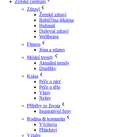
Ženské centrum
Zdraví
Ženské zdraví
Babiččina lékárna
Hubnutí
Duševní zdraví
Wellbeing
Fitness
Jóga a pilates
Módní trendy
Aktuální trendy
Doplňky
Krása
Péče o pleť
Péče o tělo
Vlasy
Nehty
Příběhy ze života
Inspirativní ženy
Rodina & komunita
Výchova
Přátelství
Vztahy