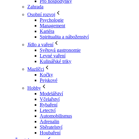
Pro hospodyňky
Zahrada
Osobní rozvoj
Psychologie
Management
Kariéra
Spiritualita a náboženství
Jídlo a vaření
Světová gastronomie
Levné vaření
Kulinářské triky
Mazlíčci
Kočky
Pejskové
Hobby
Modelářství
Včelařství
Rybaření
Letectví
Automobilismus
Adrenalin
Sběratelství
Houbaření