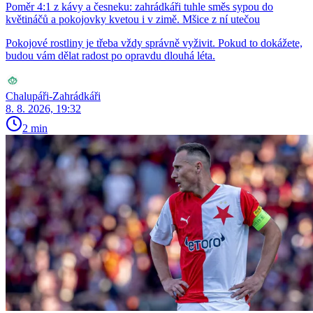
Poměr 4:1 z kávy a česneku: zahrádkáři tuhle směs sypou do
květináčů a pokojovky kvetou i v zimě. Mšice z ní utečou
Pokojové rostliny je třeba vždy správně vyživit. Pokud to dokážete,
budou vám dělat radost po opravdu dlouhá léta.
Chalupáři-Zahrádkáři
8. 8. 2026, 19:32
2 min