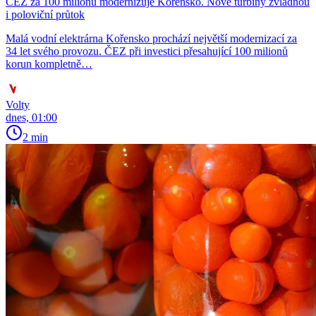
ČEZ za 100 milionů modernizuje Kořensko. Nové turbíny zvládnou
i poloviční průtok
Malá vodní elektrárna Kořensko prochází největší modernizací za
34 let svého provozu. ČEZ při investici přesahující 100 milionů
korun kompletně…
Volty
dnes, 01:00
2 min