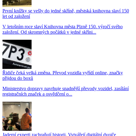
První knížky se vešly do jedné skříně, městská knihovna slaví 150
let od založení
V letošním roce slaví Knihovna města Plzně 150. výročí svého
založení. Od skromných počátků v jedné skříni...
Řidiče čeká velká změna. Převod vozidla vyřídí online, značky
přijdou do boxů
Ministerstvo dopravy navrhuje snadnější převody vozidel, zasílání
registračních značek a osvědčení o...
Jaderní experti zachraňují historii. Vytvářejí digitální dvojče