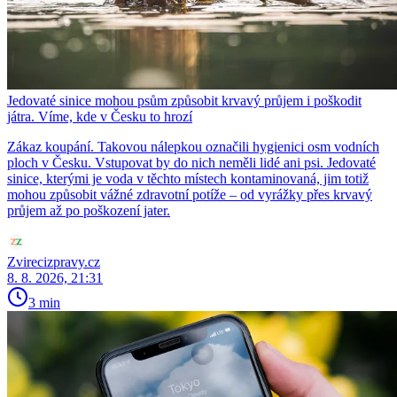
Jedovaté sinice mohou psům způsobit krvavý průjem i poškodit
játra. Víme, kde v Česku to hrozí
Zákaz koupání. Takovou nálepkou označili hygienici osm vodních
ploch v Česku. Vstupovat by do nich neměli lidé ani psi. Jedovaté
sinice, kterými je voda v těchto místech kontaminovaná, jim totiž
mohou způsobit vážné zdravotní potíže – od vyrážky přes krvavý
průjem až po poškození jater.
Zvirecizpravy.cz
8. 8. 2026, 21:31
3 min