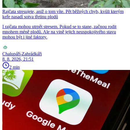
Rajčata stresujete, aniž o tom víte. Pět běžných chyb, kvůli kterým
keře nasadí sotva třetinu plodů
I rajčata mohou utrpět stresem. Pokud se to stane, začnou rodit
mnohem méně plodů. Ale na vině jejich neuspokojivého stavu
mohou být i jiné faktory.
Chalupáři-Zahrádkáři
8. 8. 2026, 21:51
2 min