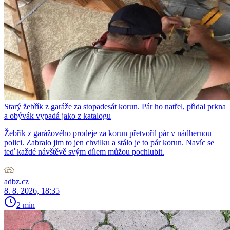
Starý žebřík z garáže za stopadesát korun. Pár ho natřel, přidal prkna
a obývák vypadá jako z katalogu
Žebřík z garážového prodeje za korun přetvořil pár v nádhernou
polici. Zabralo jim to jen chvilku a stálo je to pár korun. Navíc se
teď každé návštěvě svým dílem můžou pochlubit.
adbz.cz
8. 8. 2026, 18:35
2 min