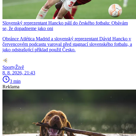
Slovenský reprezentant Hancko pálí do českého fotbalu: Obávám
se, že dopadneme jako oni
Obránce Atlética Madrid a slovenský reprezentant Dávid Hancko v
červencovém podcastu varoval před stagnací slovenského fotbalu, a
jako odstrašující příklad použil Česko.
SportyŽivě
8. 8. 2026, 21:43
3 min
Reklama