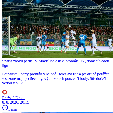
Sparta znovu padla. V Mladé Boleslavi prohrála 0:2, domácí vedou
ligu
Fotbalisté Sparty prohráli v Mladé Boleslavi 0:2 a po druhé porážce
v sezoně mají po třech ligových kolech pouze tři body. Středočeši
vedou tabulku.
Pražská Drbna
8. 8. 2026, 20:15
1 min