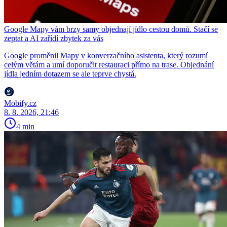
Google Mapy vám brzy samy objednají jídlo cestou domů. Stačí se
zeptat a AI zařídí zbytek za vás
Google proměnil Mapy v konverzačního asistenta, který rozumí
celým větám a umí doporučit restauraci přímo na trase. Objednání
jídla jedním dotazem se ale teprve chystá.
Mobify.cz
8. 8. 2026, 21:46
4 min