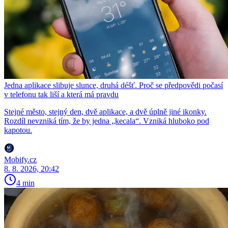
Jedna aplikace slibuje slunce, druhá déšť. Proč se předpovědi počasí
v telefonu tak liší a která má pravdu
Stejné město, stejný den, dvě aplikace, a dvě úplně jiné ikonky.
Rozdíl nevzniká tím, že by jedna „kecala“. Vzniká hluboko pod
kapotou.
Mobify.cz
8. 8. 2026, 20:42
4 min