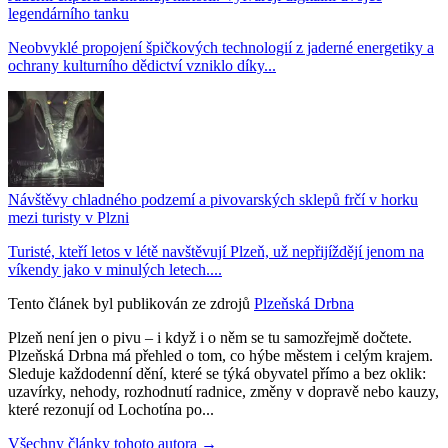
legendárního tanku
Neobvyklé propojení špičkových technologií z jaderné energetiky a
ochrany kulturního dědictví vzniklo díky...
Návštěvy chladného podzemí a pivovarských sklepů frčí v horku
mezi turisty v Plzni
Turisté, kteří letos v létě navštěvují Plzeň, už nepřijíždějí jenom na
víkendy jako v minulých letech....
Tento článek byl publikován ze zdrojů
Plzeňská Drbna
Plzeň není jen o pivu – i když i o něm se tu samozřejmě dočtete.
Plzeňská Drbna má přehled o tom, co hýbe městem i celým krajem.
Sleduje každodenní dění, které se týká obyvatel přímo a bez oklik:
uzavírky, nehody, rozhodnutí radnice, změny v dopravě nebo kauzy,
které rezonují od Lochotína po...
Všechny články tohoto autora →