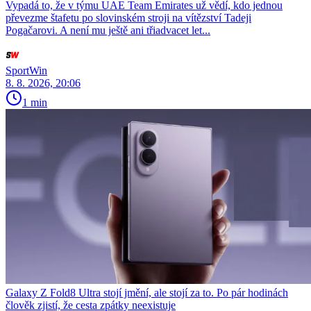
Vypadá to, že v týmu UAE Team Emirates už vědí, kdo jednou
převezme štafetu po slovinském stroji na vítězství Tadeji
Pogačarovi. A není mu ještě ani třiadvacet let...
SportWin
8. 8. 2026, 20:06
1 min
Galaxy Z Fold8 Ultra stojí jmění, ale stojí za to. Po pár hodinách
člověk zjistí, že cesta zpátky neexistuje