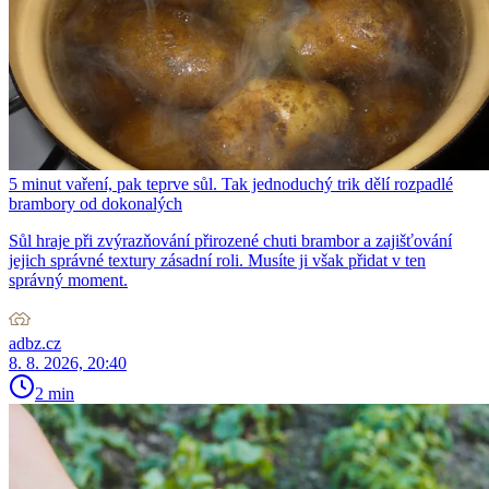
5 minut vaření, pak teprve sůl. Tak jednoduchý trik dělí rozpadlé
brambory od dokonalých
Sůl hraje při zvýrazňování přirozené chuti brambor a zajišťování
jejich správné textury zásadní roli. Musíte ji však přidat v ten
správný moment.
adbz.cz
8. 8. 2026, 20:40
2 min