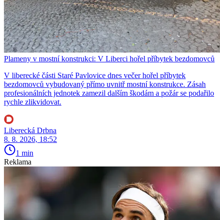
Plameny v mostní konstrukci: V Liberci hořel příbytek bezdomovců
V liberecké části Staré Pavlovice dnes večer hořel příbytek
bezdomovců vybudovaný přímo uvnitř mostní konstrukce. Zásah
profesionálních jednotek zamezil dalším škodám a požár se podařilo
rychle zlikvidovat.
Liberecká Drbna
8. 8. 2026, 18:52
1 min
Reklama