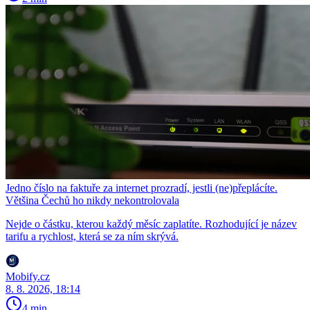
Jedno číslo na faktuře za internet prozradí, jestli (ne)přeplácíte.
Většina Čechů ho nikdy nekontrolovala
Nejde o částku, kterou každý měsíc zaplatíte. Rozhodující je název
tarifu a rychlost, která se za ním skrývá.
Mobify.cz
8. 8. 2026, 18:14
4 min