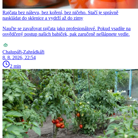
Rajčata bez nálevu, bez koření, bez ničeho. Stačí je správně
naskládat do sklenice a vydrží až do zimy
Naučte se zavařovat rajčata jako profesionálové. Pokud vsadíte na
osvědčený postup našich babiček, pak zaručeně nešlápnete vedle.
Chalupáři-Zahrádkáři
8. 8. 2026, 22:54
2 min