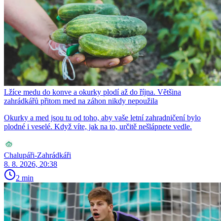
Lžíce medu do konve a okurky plodí až do října. Většina
zahrádkářů přitom med na záhon nikdy nepoužila
Okurky a med jsou tu od toho, aby vaše letní zahradničení bylo
plodné i veselé. Když víte, jak na to, určitě nešlápnete vedle.
Chalupáři-Zahrádkáři
8. 8. 2026, 20:38
2 min