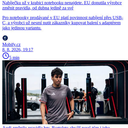
Nabíječku už v krabici notebooku nenajdete. EU donutila výrobce
změnit pravidla, od dubna jedině za své
Pro notebooky prodávané v EU platí povinnost nabíjení přes USB-
C, a výrobci už nesmí nutit zákazníky kupovat balení s adaptérem
jako jedinou variantu.
Mobify.cz
8. 8. 2026, 19:17
5 min
Audi změnilo pravidla hry. Bortoleto chválí nový tým i jeho