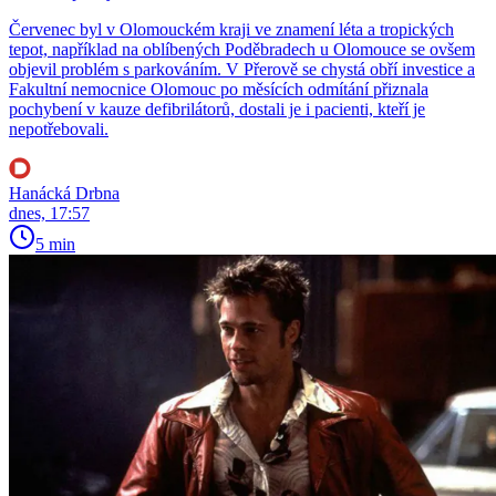
Červenec byl v Olomouckém kraji ve znamení léta a tropických
tepot, například na oblíbených Poděbradech u Olomouce se ovšem
objevil problém s parkováním. V Přerově se chystá obří investice a
Fakultní nemocnice Olomouc po měsících odmítání přiznala
pochybení v kauze defibrilátorů, dostali je i pacienti, kteří je
nepotřebovali.
Hanácká Drbna
dnes, 17:57
5 min