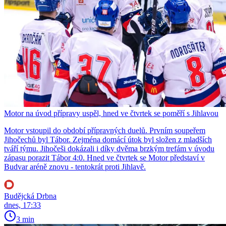
Motor na úvod přípravy uspěl, hned ve čtvrtek se poměří s Jihlavou
Motor vstoupil do období přípravných duelů. Prvním soupeřem
Jihočechů byl Tábor. Zejména domácí útok byl složen z mladších
tváří týmu. Jihočeši dokázali i díky dvěma brzkým trefám v úvodu
zápasu porazit Tábor 4:0. Hned ve čtvrtek se Motor představí v
Budvar aréně znovu - tentokrát proti Jihlavě.
Budějcká Drbna
dnes, 17:33
3 min