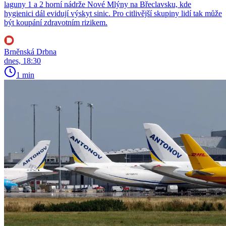
laguny 1 a 2 horní nádrže Nové Mlýny na Břeclavsku, kde
hygienici dál evidují výskyt sinic. Pro citlivější skupiny lidí tak může
být koupání zdravotním rizikem.
Brněnská Drbna
dnes, 18:30
1 min