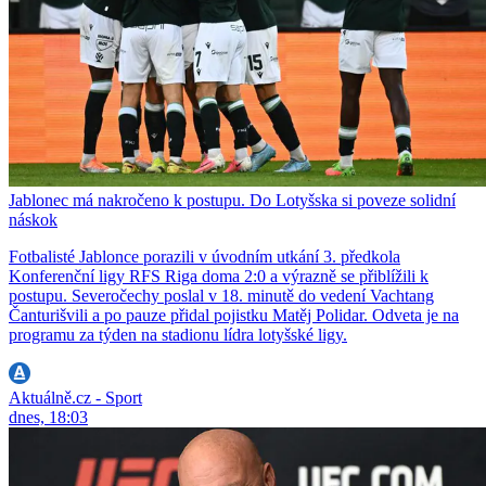
Jablonec má nakročeno k postupu. Do Lotyšska si poveze solidní
náskok
Fotbalisté Jablonce porazili v úvodním utkání 3. předkola
Konferenční ligy RFS Riga doma 2:0 a výrazně se přiblížili k
postupu. Severočechy poslal v 18. minutě do vedení Vachtang
Čanturišvili a po pauze přidal pojistku Matěj Polidar. Odveta je na
programu za týden na stadionu lídra lotyšské ligy.
Aktuálně.cz - Sport
dnes, 18:03