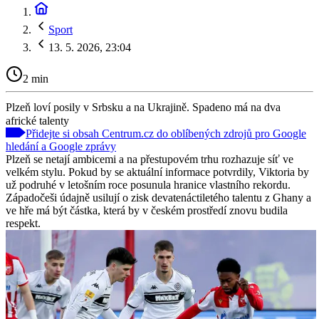
Sport
13. 5. 2026, 23:04
2 min
Plzeň loví posily v Srbsku a na Ukrajině. Spadeno má na dva
africké talenty
Přidejte si obsah Centrum.cz do oblíbených zdrojů pro Google
hledání a Google zprávy
Plzeň se netají ambicemi a na přestupovém trhu rozhazuje síť ve
velkém stylu. Pokud by se aktuální informace potvrdily, Viktoria by
už podruhé v letošním roce posunula hranice vlastního rekordu.
Západočeši údajně usilují o zisk devatenáctiletého talentu z Ghany a
ve hře má být částka, která by v českém prostředí znovu budila
respekt.