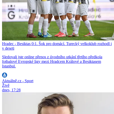
Hradec - Besiktas 0:1. Šok pro domácí. Turecký velkoklub rozhodl i
v deseti
Sledovali jste online přenos z úvodního utkání třetího předkola
fotbalové Evropské ligy mezi Hradcem Králové a Besiktasem
Istanbul.
Aktuálně.cz - Sport
Živě
dnes, 17:28