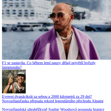
F1 se zastavila. Co během letní pauzy dělají největší hvězdy
šampionátu?
Everest dvanáctkrát za sebou a 2000 kilometrů za 29 dní?
Novozélanďanka přepsala rekord legendárního přechodu Alpami
Novozélandská ultraběžkyně Sophie Woodsová posunula hranice