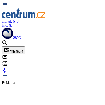
čtvrtek 6. 8.
čt 6. 8.
28°C
Přihlášení
Reklama