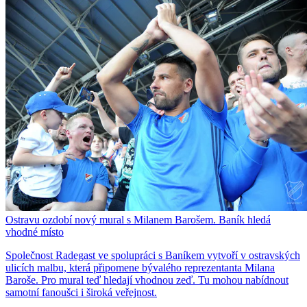
Ostravu ozdobí nový mural s Milanem Barošem. Baník hledá
vhodné místo
Společnost Radegast ve spolupráci s Baníkem vytvoří v ostravských
ulicích malbu, která připomene bývalého reprezentanta Milana
Baroše. Pro mural teď hledají vhodnou zeď. Tu mohou nabídnout
samotní fanoušci i široká veřejnost.