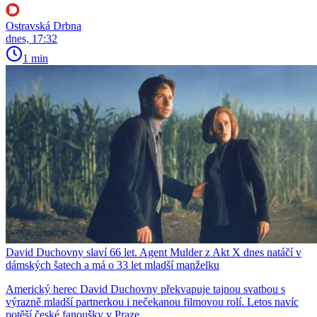
Ostravská Drbna
dnes, 17:32
1 min
David Duchovny slaví 66 let. Agent Mulder z Akt X dnes natáčí v
dámských šatech a má o 33 let mladší manželku
Americký herec David Duchovny překvapuje tajnou svatbou s
výrazně mladší partnerkou i nečekanou filmovou rolí. Letos navíc
potěší české fanoušky v Praze.