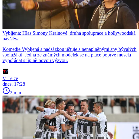
Vybíjená: Hlas Simony Krainové, druhá spolupráce a hollywoodská
návštěva
Komedie Vybíjená s nadsázkou účtuje s nenaplněnými sny bývalých
spolužáků. Jedna ze známých modelek se na place poprvé musela
vypořádat s úplně novou výzvou.
V Telce
dnes, 17:28
2 min