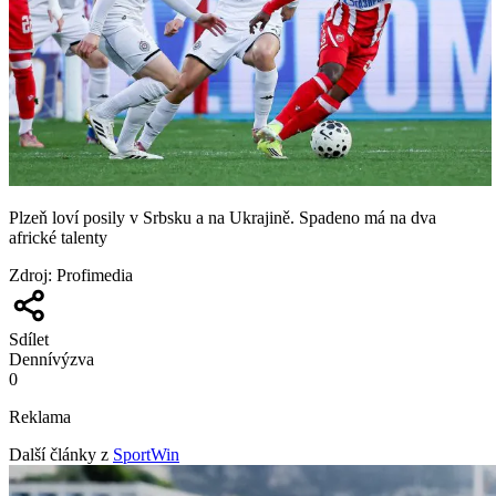
Plzeň loví posily v Srbsku a na Ukrajině. Spadeno má na dva
africké talenty
Zdroj
:
Profimedia
Sdílet
Denní
výzva
0
Reklama
Další články z
SportWin