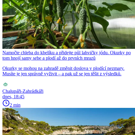
Namočte chleba do kbelíku a přidejte půl lahvičky jódu. Okurky po
tom hnojí samy sebe a plodí až do prvních mrazů
Okurky se mohou na zahradě změnit doslova v plodící nezmary.
Musíte je jen správně vyživit – a pak už se jen těšit z výsledků.
Chalupáři-Zahrádkáři
dnes, 18:45
2 min