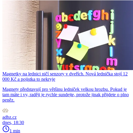
Magnetky na lednici ničí senzory v dveřích. Nová lednička stojí 12
000 Kč a pojistka to nekryje
Magnety představují pro většinu ledniček velkou hrozbu. Pokud je
tam máte i vy, raději je rychle sundejte, protože jinak přijdete o plno
peněz.
adbz.cz
dnes, 18:30
1 min