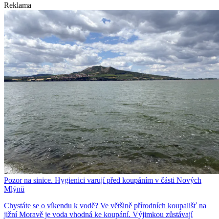
Reklama
Pozor na sinice. Hygienici varují před koupáním v části Nových
Mlýnů
Chystáte se o víkendu k vodě? Ve většině přírodních koupališť na
jižní Moravě je voda vhodná ke koupání. Výjimkou zůstávají