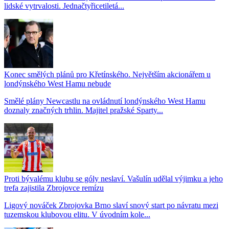
lidské vytrvalosti. Jednačtyřicetiletá...
Konec smělých plánů pro Křetínského. Největším akcionářem u
londýnského West Hamu nebude
Smělé plány Newcastlu na ovládnutí londýnského West Hamu
doznaly značných trhlin. Majitel pražské Sparty...
Proti bývalému klubu se góly neslaví. Vašulín udělal výjimku a jeho
trefa zajistila Zbrojovce remízu
Ligový nováček Zbrojovka Brno slaví snový start po návratu mezi
tuzemskou klubovou elitu. V úvodním kole...