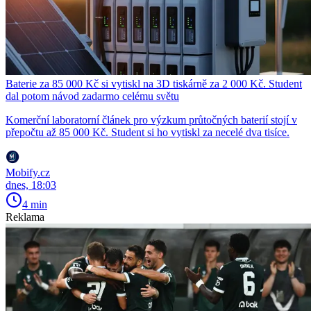
Baterie za 85 000 Kč si vytiskl na 3D tiskárně za 2 000 Kč. Student
dal potom návod zadarmo celému světu
Komerční laboratorní článek pro výzkum průtočných baterií stojí v
přepočtu až 85 000 Kč. Student si ho vytiskl za necelé dva tisíce.
Mobify.cz
dnes, 18:03
4 min
Reklama