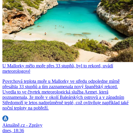
U Mallorky mělo moře přes 33 stupňů, byl to rekord, uvádí
meteorologové
Povrchová teplota moře u Mallorky ve středu odpoledne mírně
přesáhla 33 stupňů a tím zaznamenala nový španělský rekord.
Uvedla to ve čtvrtek meteorologická služba Aemet, která
poznamenala, že moře v okolí Baleárských ostrovů a v západním
Středomoří je letos nadprůměrně teplé, což ovlivňuje například také
noční teploty na pobřeží.
Aktuálně.cz - Zprávy
dnes, 18:36