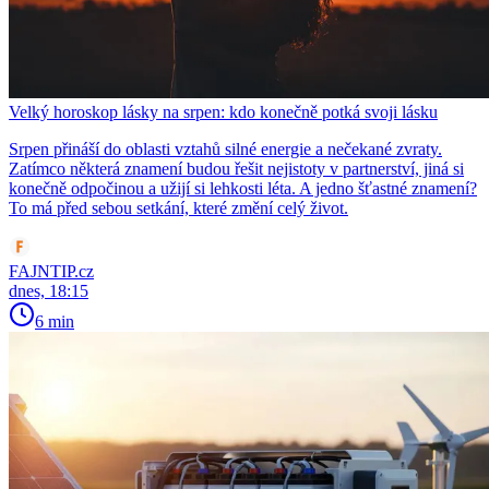
Velký horoskop lásky na srpen: kdo konečně potká svoji lásku
Srpen přináší do oblasti vztahů silné energie a nečekané zvraty.
Zatímco některá znamení budou řešit nejistoty v partnerství, jiná si
konečně odpočinou a užijí si lehkosti léta. A jedno šťastné znamení?
To má před sebou setkání, které změní celý život.
FAJNTIP.cz
dnes, 18:15
6 min