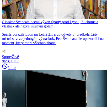
Glosátor Švancara ocenil výkon Sparty proti Lyonu, Suchomela
vlastňák ale nazval šíleným gólem
Sparta porazila Lyon na Letné 2:1 a do odvety 3. předkola Ligy
mistrů si veze jednogólový náskok. Petr Švancara ale upozornil i na
moment, který mohl všechno zhatit.
SportyŽivě
dnes, 19:03
3 min