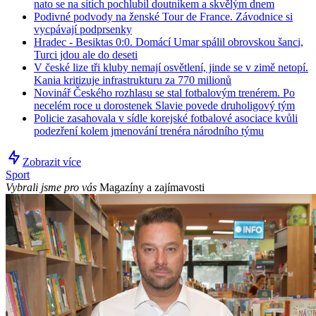
nato se na sítích pochlubil doutníkem a skvělým dnem
Podivné podvody na ženské Tour de France. Závodnice si
vycpávají podprsenky
Hradec - Besiktas 0:0. Domácí Umar spálil obrovskou šanci,
Turci jdou ale do deseti
V české lize tři kluby nemají osvětlení, jinde se v zimě netopí.
Kania kritizuje infrastrukturu za 770 milionů
Novinář Českého rozhlasu se stal fotbalovým trenérem. Po
necelém roce u dorostenek Slavie povede druholigový tým
Policie zasahovala v sídle korejské fotbalové asociace kvůli
podezření kolem jmenování trenéra národního týmu
Zobrazit více
Sport
Vybrali jsme pro vás
Magazíny a zajímavosti