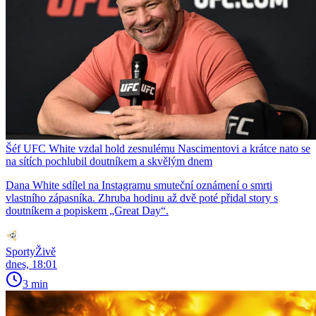
Šéf UFC White vzdal hold zesnulému Nascimentovi a krátce nato se
na sítích pochlubil doutníkem a skvělým dnem
Dana White sdílel na Instagramu smuteční oznámení o smrti
vlastního zápasníka. Zhruba hodinu až dvě poté přidal story s
doutníkem a popiskem „Great Day“.
SportyŽivě
dnes, 18:01
3 min