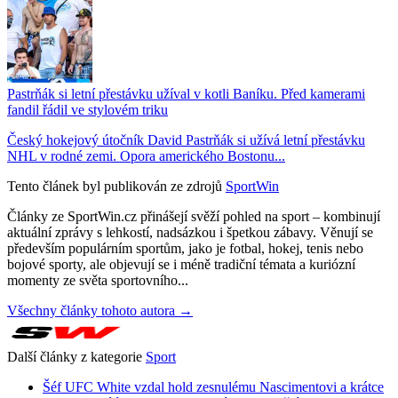
Pastrňák si letní přestávku užíval v kotli Baníku. Před kamerami
fandil řádil ve stylovém triku
Český hokejový útočník David Pastrňák si užívá letní přestávku
NHL v rodné zemi. Opora amerického Bostonu...
Tento článek byl publikován ze zdrojů
SportWin
Články ze SportWin.cz přinášejí svěží pohled na sport – kombinují
aktuální zprávy s lehkostí, nadsázkou i špetkou zábavy. Věnují se
především populárním sportům, jako je fotbal, hokej, tenis nebo
bojové sporty, ale objevují se i méně tradiční témata a kuriózní
momenty ze světa sportovního...
Všechny články tohoto autora →
Další články z kategorie
Sport
Šéf UFC White vzdal hold zesnulému Nascimentovi a krátce