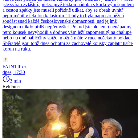
jste svírali zvláštní, překvapivě těžkou nádobu s korkovým špuntem
a cestou zpátky jste museli pořádně utíkat, aby se obsah uvnitř
neproměnil v tekutou katastrofu. Tehdy to byla naprosto běžná
součást snad každé československé domácnosti, nad jejímž
designem nikdo příliš nepřemýšlel. Pokud jste ale tento nenápadný
retro kousek nevyhodili a dodnes vám leží zapomenutý na chalupě
nebo na dně babiččiny spíže, možná máte v ruce nečekaný poklad.
Sběratelé jsou totiž dnes ochotni za zachovalé kousky zaplatit tisíce
korun na ruku.
FAJNTIP.cz
dnes, 17:30
3 min
Reklama