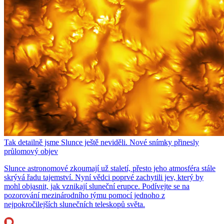
Tak detailně jsme Slunce ještě neviděli. Nové snímky přinesly
průlomový objev
Slunce astronomové zkoumají už staletí, přesto jeho atmosféra stále
skrývá řadu tajemství. Nyní vědci poprvé zachytili jev, který by
mohl objasnit, jak vznikají sluneční erupce. Podívejte se na
pozorování mezinárodního týmu pomocí jednoho z
nejpokročilejších slunečních teleskopů světa.