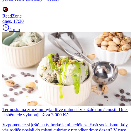
ReadZone
dnes, 17:30
4 min
Termoska na zmrzlinu byla dříve nutností v každé domácnosti. Dnes
ji sběratelé vykupují až za 3 000 Kč
Vzpomenete si ještě na ty horké letní neděle za časů socialismu, kdy
vás rodiče poslali do místní cukrárny pro víkendový dezert? V ruce