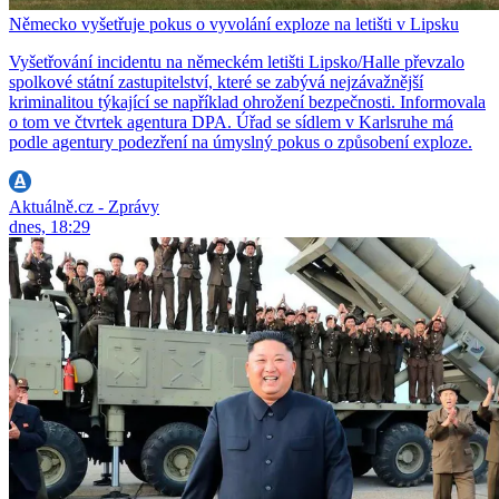
Německo vyšetřuje pokus o vyvolání exploze na letišti v Lipsku
Vyšetřování incidentu na německém letišti Lipsko/Halle převzalo
spolkové státní zastupitelství, které se zabývá nejzávažnější
kriminalitou týkající se například ohrožení bezpečnosti. Informovala
o tom ve čtvrtek agentura DPA. Úřad se sídlem v Karlsruhe má
podle agentury podezření na úmyslný pokus o způsobení exploze.
Aktuálně.cz - Zprávy
dnes, 18:29