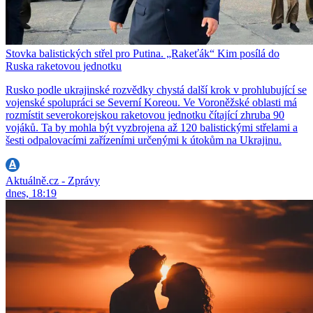
Stovka balistických střel pro Putina. „Rakeťák“ Kim posílá do
Ruska raketovou jednotku
Rusko podle ukrajinské rozvědky chystá další krok v prohlubující se
vojenské spolupráci se Severní Koreou. Ve Voroněžské oblasti má
rozmístit severokorejskou raketovou jednotku čítající zhruba 90
vojáků. Ta by mohla být vyzbrojena až 120 balistickými střelami a
šesti odpalovacími zařízeními určenými k útokům na Ukrajinu.
Aktuálně.cz - Zprávy
dnes, 18:19