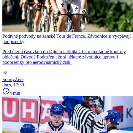
Podivné podvody na ženské Tour de France. Závodnice si vycpávají
podprsenky
Před úterní časovkou do Dijonu nařídila UCI mimořádné kontroly
oblečení. Důvod? Podezření, že si některé závodnice upravují
podprsenky pro aerodynamický zisk.
SportyŽivě
dnes, 17:39
4 min