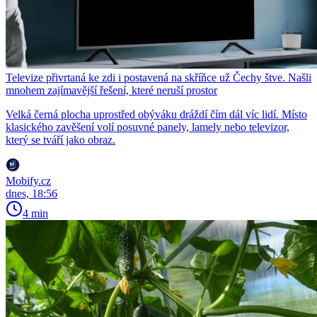
Televize přivrtaná ke zdi i postavená na skříňce už Čechy štve. Našli
mnohem zajímavější řešení, které neruší prostor
Velká černá plocha uprostřed obýváku dráždí čím dál víc lidí. Místo
klasického zavěšení volí posuvné panely, lamely nebo televizor,
který se tváří jako obraz.
Mobify.cz
dnes, 18:56
4 min