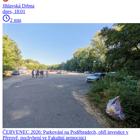
Jihlavská Drbna
dnes, 18:01
2 min
ČERVENEC 2026: Parkování na Poděbradech, obří investice v
Přerově, pochybení ve Fakultní nemocnici