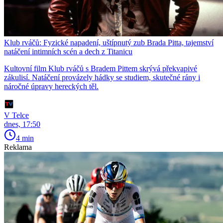
Klub rváčů: Fyzické napadení, uštípnutý zub Brada Pitta, tajemství
natáčení intimních scén a dech z Titanicu
Kultovní film Klub rváčů s Bradem Pittem skrývá překvapivé
zákulisí. Natáčení provázely hádky se studiem, skutečné rány i
náročné úpravy hereckých těl.
V Telce
dnes, 17:50
4 min
Reklama