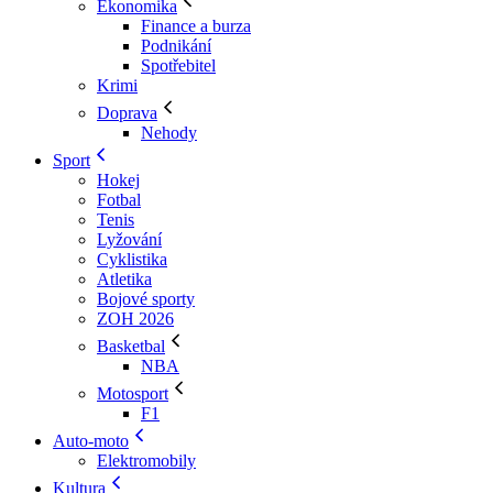
Ekonomika
Finance a burza
Podnikání
Spotřebitel
Krimi
Doprava
Nehody
Sport
Hokej
Fotbal
Tenis
Lyžování
Cyklistika
Atletika
Bojové sporty
ZOH 2026
Basketbal
NBA
Motosport
F1
Auto-moto
Elektromobily
Kultura