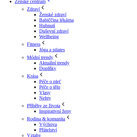
Ženské centrum
Zdraví
Ženské zdraví
Babiččina lékárna
Hubnutí
Duševní zdraví
Wellbeing
Fitness
Jóga a pilates
Módní trendy
Aktuální trendy
Doplňky
Krása
Péče o pleť
Péče o tělo
Vlasy
Nehty
Příběhy ze života
Inspirativní ženy
Rodina & komunita
Výchova
Přátelství
Vztahy