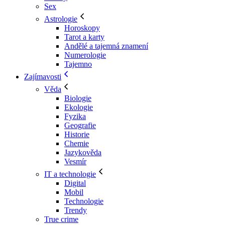
Sex
Astrologie
Horoskopy
Tarot a karty
Andělé a tajemná znamení
Numerologie
Tajemno
Zajímavosti
Věda
Biologie
Ekologie
Fyzika
Geografie
Historie
Chemie
Jazykověda
Vesmír
IT a technologie
Digital
Mobil
Technologie
Trendy
True crime