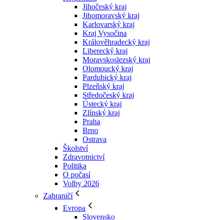
Jihočeský kraj
Jihomoravský kraj
Karlovarský kraj
Kraj Vysočina
Králověhradecký kraj
Liberecký kraj
Moravskoslezský kraj
Olomoucký kraj
Pardubický kraj
Plzeňský kraj
Středočeský kraj
Ústecký kraj
Zlínský kraj
Praha
Brno
Ostrava
Školství
Zdravotnictví
Politika
O počasí
Volby 2026
Zahraničí
Evropa
Slovensko