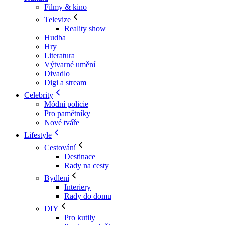
Filmy & kino
Televize
Reality show
Hudba
Hry
Literatura
Výtvarné umění
Divadlo
Digi a stream
Celebrity
Módní policie
Pro pamětníky
Nové tváře
Lifestyle
Cestování
Destinace
Rady na cesty
Bydlení
Interiery
Rady do domu
DIY
Pro kutily