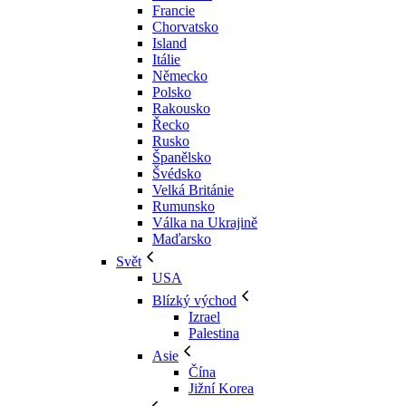
Francie
Chorvatsko
Island
Itálie
Německo
Polsko
Rakousko
Řecko
Rusko
Španělsko
Švédsko
Velká Británie
Rumunsko
Válka na Ukrajině
Maďarsko
Svět
USA
Blízký východ
Izrael
Palestina
Asie
Čína
Jižní Korea