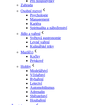
Pro hospodyňky
Zahrada
Osobní rozvoj
Psychologie
Management
Kariéra
Spiritualita a náboženství
Jídlo a vaření
Světová gastronomie
Levné vaření
Kulinářské triky
Mazlíčci
Kočky
Pejskové
Hobby
Modelářství
Včelařství
Rybaření
Letectví
Automobilismus
Adrenalin
Sběratelství
Houbaření