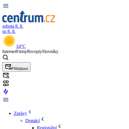
sobota 8. 8.
so 8. 8.
14°C
Internet
Firmy
Recepty
Slovníky
Přihlášení
Zprávy
Domácí
Regionální