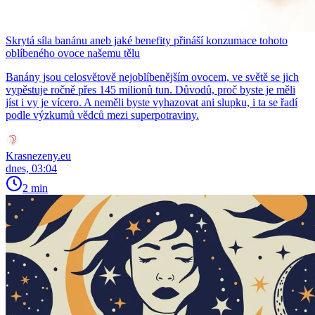
Skrytá síla banánu aneb jaké benefity přináší konzumace tohoto
oblíbeného ovoce našemu tělu
Banány jsou celosvětově nejoblíbenějším ovocem, ve světě se jich
vypěstuje ročně přes 145 milionů tun. Důvodů, proč byste je měli
jíst i vy je vícero. A neměli byste vyhazovat ani slupku, i ta se řadí
podle výzkumů vědců mezi superpotraviny.
Krasnezeny.eu
dnes, 03:04
2 min