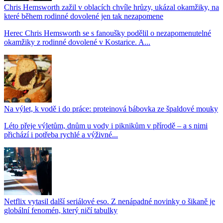
Chris Hemsworth zažil v oblacích chvíle hrůzy, ukázal okamžiky, na
které během rodinné dovolené jen tak nezapomene
Herec Chris Hemsworth se s fanoušky podělil o nezapomenutelné
okamžiky z rodinné dovolené v Kostarice. A...
Na výlet, k vodě i do práce: proteinová bábovka ze špaldové mouky
Léto přeje výletům, dnům u vody i piknikům v přírodě – a s nimi
přichází i potřeba rychlé a výživné...
Netflix vytasil další seriálové eso. Z nenápadné novinky o šikaně je
globální fenomén, který ničí tabulky