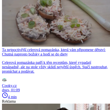
Ta nejpoctivější celerová pomazánka, která vám připomene dětství:
Chutná naprosto božsky a hodí se do diety
Celerová pomazánka patří k těm receptům, které vypadají
nenápadně, ale na stole vždy sklidí největší úspěch. Stačí nastrouhat,
promíchat a podávat.
Cooky.cz
dnes, 01:09
4 min
Reklama