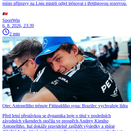
místo přípravy na Ligu mistrů odjel trénovat s třetiligovou rezervou.
SportWin
6. 8. 2026, 23:39
2 min
Otec Antonelliho trénuje Fittipaldiho syna: Brazilec vychvaluje lídra
Před letní přestávkou se dynamika boje o titul v posledních
závodních víkendech otočila ve prospěch Andrey Kimiho
Antonelliho. Ital dokáže pravidelně zajíždět výsledky a sbírat