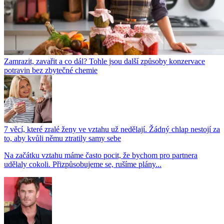
Zamrazit, zavařit a co dál? Tohle jsou další způsoby konzervace
potravin bez zbytečné chemie
7 věcí, které zralé ženy ve vztahu už nedělají. Žádný chlap nestojí za
to, aby kvůli němu ztratily samy sebe
Na začátku vztahu máme často pocit, že bychom pro partnera
udělaly cokoli. Přizpůsobujeme se, rušíme plány...