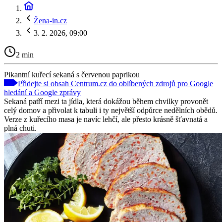
Žena-in.cz
3. 2. 2026, 09:00
2 min
Pikantní kuřecí sekaná s červenou paprikou
Přidejte si obsah Centrum.cz do oblíbených zdrojů pro Google
hledání a Google zprávy
Sekaná patří mezi ta jídla, která dokážou během chvilky provonět
celý domov a přivolat k tabuli i ty největší odpůrce nedělních obědů.
Verze z kuřecího masa je navíc lehčí, ale přesto krásně šťavnatá a
plná chuti.