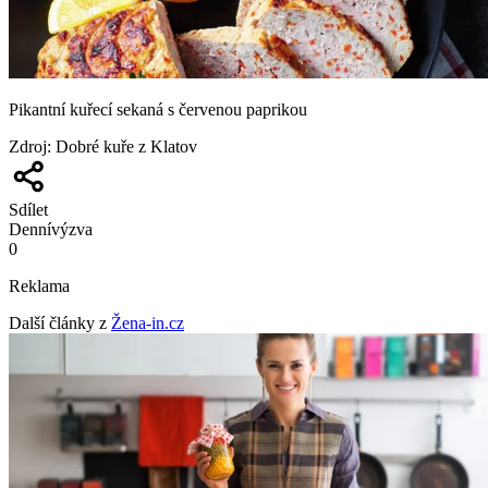
Pikantní kuřecí sekaná s červenou paprikou
Zdroj
:
Dobré kuře z Klatov
Sdílet
Denní
výzva
0
Reklama
Další články z
Žena-in.cz