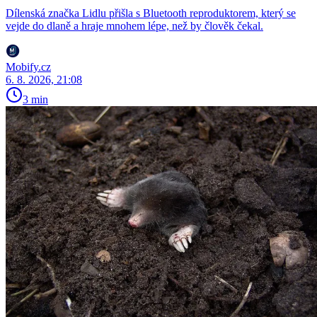
Dílenská značka Lidlu přišla s Bluetooth reproduktorem, který se
vejde do dlaně a hraje mnohem lépe, než by člověk čekal.
Mobify.cz
6. 8. 2026, 21:08
3 min