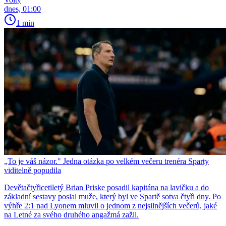
dnes, 01:00
1 min
„To je váš názor." Jedna otázka po velkém večeru trenéra Sparty
viditelně popudila
Devětačtyřicetiletý Brian Priske posadil kapitána na lavičku a do
základní sestavy poslal muže, který byl ve Spartě sotva čtyři dny. Po
výhře 2:1 nad Lyonem mluvil o jednom z nejsilnějších večerů, jaké
na Letné za svého druhého angažmá zažil.