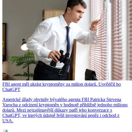
FBI agent měl ukrást kryptoměny za milion dolarů. Usvědčil ho
ChatGPT
Americké úřady obvinily bývalého agenta FBI Patricka Stevena
Yarocha z odcizení kryptoměn v hodnotě přibližně jednoho milionu
dolarů. Mezi nejzajímavější důkazy patří jeho konverzace s
ChatGPT, ve kterých údajně řešil investování peněz i odchod z
USA.