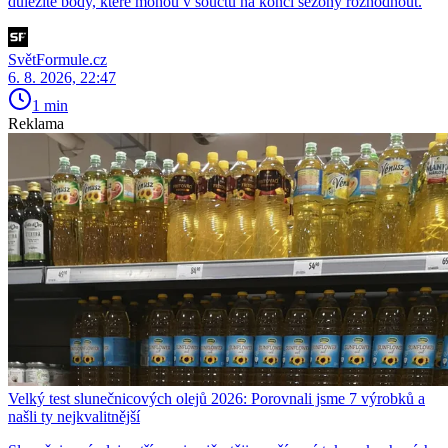
důležité body, které mohou v součtu na konci sezony rozhodnout.
SvětFormule.cz
6. 8. 2026, 22:47
1 min
Reklama
Velký test slunečnicových olejů 2026: Porovnali jsme 7 výrobků a
našli ty nejkvalitnější