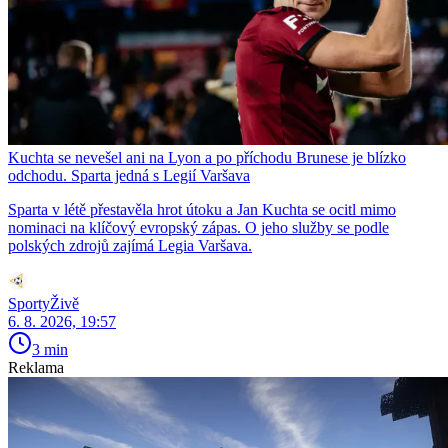
Kuchta se nevešel ani na Lyon a po příchodu Brunese je blízko
odchodu. Sparta jedná s Legií Varšava
Sparta v létě přestavěla hrot útoku a Jan Kuchta se ocitl mimo
nominaci na klíčový evropský zápas. O jeho služby se podle
polských zdrojů zajímá Legia Varšava.
SportyŽivě
6. 8. 2026, 19:57
3 min
Reklama