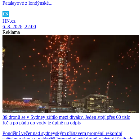
Patalayové z londýnské...
HN.cz
6. 8. 2026, 22:00
Reklama
89 dronů se v Sydney zřítilo mezi diváky. Jeden stojí přes 60 tisíc
Kč a po pádu do vody je úplně na odpis
Pondělní večer nad sydneyským přístavem proměnil rekordní
světelnou show v nejdražší hromadný pád dronů v historii festivalu