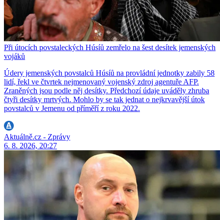
Při útocích povstaleckých Húsíů zemřelo na šest desítek jemenských
vojáků
Údery jemenských povstalců Húsíů na provládní jednotky zabily 58
lidí, řekl ve čtvrtek nejmenovaný vojenský zdroj agentuře AFP.
Zraněných jsou podle něj desítky. Předchozí údaje uváděly zhruba
čtyři desítky mrtvých. Mohlo by se tak jednat o nejkrvavější útok
povstalců v Jemenu od příměří z roku 2022.
Aktuálně.cz - Zprávy
6. 8. 2026, 20:27