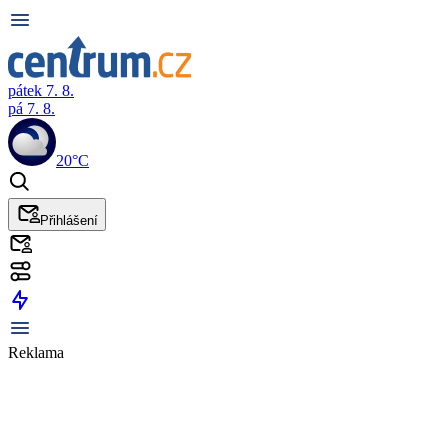
pátek 7. 8.
pá 7. 8.
20°C
Přihlášení
Reklama