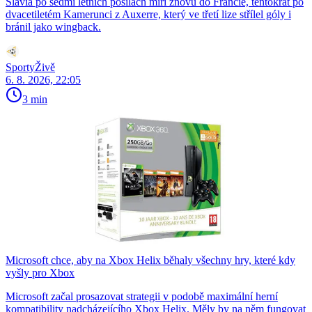
Slavia po sedmi letních posilách míří znovu do Francie, tentokrát po
dvacetiletém Kamerunci z Auxerre, který ve třetí lize střílel góly i
bránil jako wingback.
SportyŽivě
6. 8. 2026, 22:05
3 min
Microsoft chce, aby na Xbox Helix běhaly všechny hry, které kdy
vyšly pro Xbox
Microsoft začal prosazovat strategii v podobě maximální herní
kompatibility nadcházejícího Xbox Helix. Měly by na něm fungovat