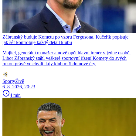
Zábranský buduje Kometu po vzoru Fergusona. Kučeřík popisuje,
jak šéf kontroluje každý detail klubu
Majitel, generální manažer a nově opět hlavní trenér v jedné osobě.
Libor Zábranský stáhl veškeré sportovní řízení Komety do svých
rukou právě ve chvíli, kdy klub míří do nové éry.
SportyŽivě
6. 8. 2026, 20:23
4 min