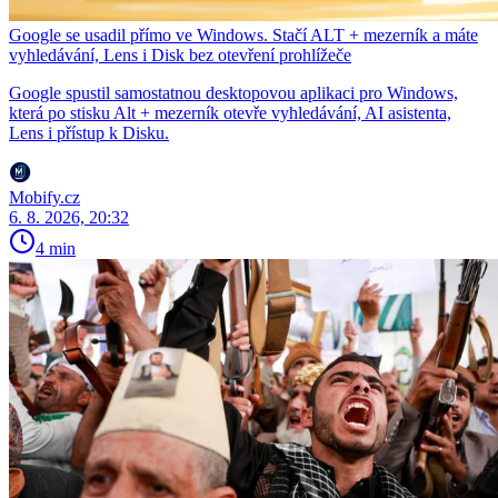
Google se usadil přímo ve Windows. Stačí ALT + mezerník a máte
vyhledávání, Lens i Disk bez otevření prohlížeče
Google spustil samostatnou desktopovou aplikaci pro Windows,
která po stisku Alt + mezerník otevře vyhledávání, AI asistenta,
Lens i přístup k Disku.
Mobify.cz
6. 8. 2026, 20:32
4 min