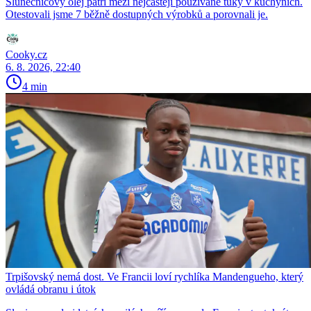
Slunečnicový olej patří mezi nejčastěji používané tuky v kuchyních.
Otestovali jsme 7 běžně dostupných výrobků a porovnali je.
Cooky.cz
6. 8. 2026, 22:40
4 min
Trpišovský nemá dost. Ve Francii loví rychlíka Mandengueho, který
ovládá obranu i útok