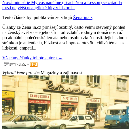
Nová minisérie My vás naučíme (Teach You a Lesson) se zařadila
mezi největší neanglické hity v historii...
Tento článek byl publikován ze zdrojů
Žena-in.cz
Články ze Žena-in.cz přinášejí osobitý, často velmi otevřený pohled
na ženský svět v celé jeho šíři – od vztahů, rodiny a domácnosti až
po aktuální společenská témata nebo osobní zkušenosti. Jejich silnou
stránkou je autenticita, blízkost a schopnost otevřít i citlivá témata s
lidskostí, empatií...
Všechny články tohoto autora →
Vybrali jsme pro vás
Magazíny a zajímavosti