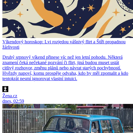
Víkendový horoskop: Lvi rozjedou vášnivý flirt a Štíři propadnou
žárlivosti
Druhý srpnový víkend přinese víc než jen letní pohodu. Některá
znamení čeká nečekané pozvání či flirt, jiná budou muset ustát
citlivý rozhovor, změnu plánů nebo návrat starých pochybností.
Hvězdy napoví, komu prospěje odvaha, kdo by měl zpomalit a kdo
tentokrát nesmí ignorovat vlastní intuici.
Žena.cz
dnes, 02:59