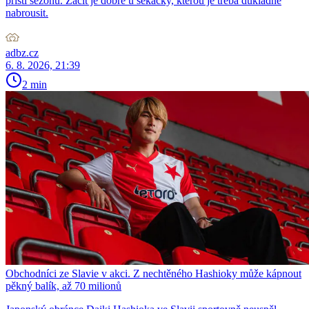
příští sezonu. Začít je dobré u sekačky, kterou je třeba důkladně
nabrousit.
adbz.cz
6. 8. 2026, 21:39
2 min
Obchodníci ze Slavie v akci. Z nechtěného Hashioky může kápnout
pěkný balík, až 70 milionů