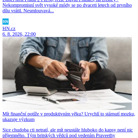
Nekompromisní svět vysoké módy se po dvaceti letech od prvního
dílu vrátil. Nesmlouvavá...
HN.cz
6. 8. 2026, 22:00
Mít finanční potíže v produktivním věku? Urychlí to stárnutí mozku,
ukazuje výzkum
Sice chudoba cti netratí, ale mít neustále hluboko do kapsy není nic
příjemného. Tým britských vědců pod vedením Praveethy