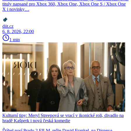
tituly napsané pro Xbox 360, Xbox One, Xbox One S / Xbox One
X i novinky…
diit.cz
6. 8. 2026, 22:00
1 min
Kulturní tipy: Meryl Streepová se vrací v ikonické roli, divadlo na
hradě Kašperk i nová česká komedie
Ďábel nosí Pradu 2 FILM, režie David Frankel, na Disney+