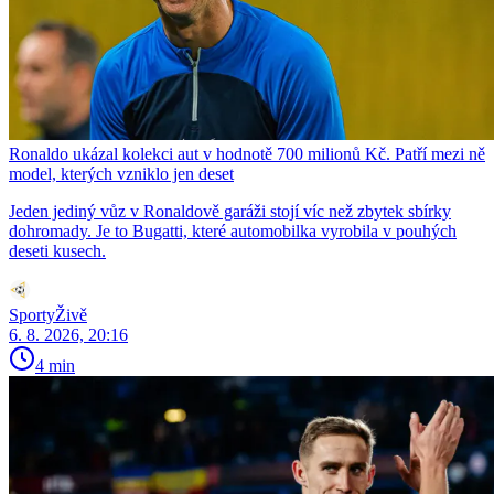
Ronaldo ukázal kolekci aut v hodnotě 700 milionů Kč. Patří mezi ně
model, kterých vzniklo jen deset
Jeden jediný vůz v Ronaldově garáži stojí víc než zbytek sbírky
dohromady. Je to Bugatti, které automobilka vyrobila v pouhých
deseti kusech.
SportyŽivě
6. 8. 2026, 20:16
4 min