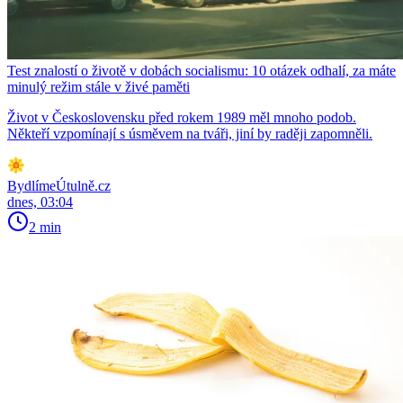
Test znalostí o životě v dobách socialismu: 10 otázek odhalí, za máte
minulý režim stále v živé paměti
Život v Československu před rokem 1989 měl mnoho podob.
Někteří vzpomínají s úsměvem na tváři, jiní by raději zapomněli.
BydlímeÚtulně.cz
dnes, 03:04
2 min