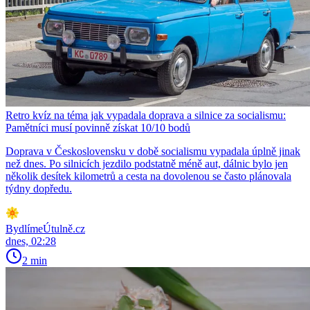
Retro kvíz na téma jak vypadala doprava a silnice za socialismu:
Pamětníci musí povinně získat 10/10 bodů
Doprava v Československu v době socialismu vypadala úplně jinak
než dnes. Po silnicích jezdilo podstatně méně aut, dálnic bylo jen
několik desítek kilometrů a cesta na dovolenou se často plánovala
týdny dopředu.
BydlímeÚtulně.cz
dnes, 02:28
2 min