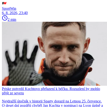
SportWin
6. 8. 2026, 23:40
2 min
Priske potvrdil Kuchtovo přeřazení k béčku. Rozuzlení by mohlo
přijít ze severu
Nejdražší útočník v historii Sparty dorazil na Letnou 25. července.
O deset dní později chyběl Jan Kuchta v nominaci na Lyon úplně a