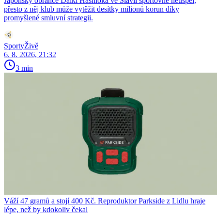
Japonský obránce Daiki Hashioka ve Slavii sportovně neuspěl,
přesto z něj klub může vytěžit desítky milionů korun díky
promyšlené smluvní strategii.
SportyŽivě
6. 8. 2026, 21:32
3 min
Váží 47 gramů a stojí 400 Kč. Reproduktor Parkside z Lidlu hraje
lépe, než by kdokoliv čekal