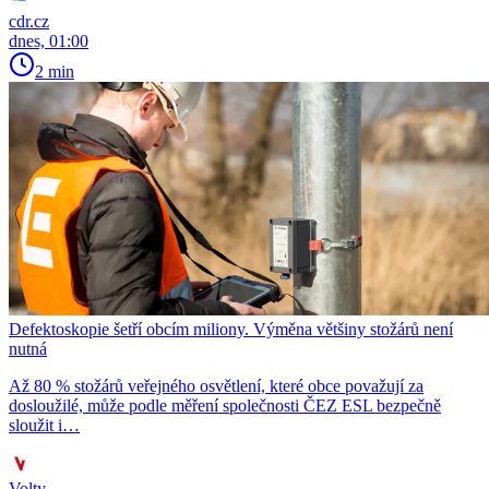
cdr.cz
dnes, 01:00
2 min
Defektoskopie šetří obcím miliony. Výměna většiny stožárů není
nutná
Až 80 % stožárů veřejného osvětlení, které obce považují za
dosloužilé, může podle měření společnosti ČEZ ESL bezpečně
sloužit i…
Volty