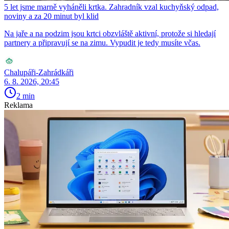
5 let jsme marně vyháněli krtka. Zahradník vzal kuchyňský odpad,
noviny a za 20 minut byl klid
Na jaře a na podzim jsou krtci obzvláště aktivní, protože si hledají
partnery a připravují se na zimu. Vypudit je tedy musíte včas.
Chalupáři-Zahrádkáři
6. 8. 2026, 20:45
2 min
Reklama