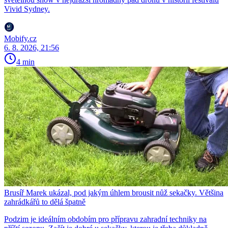
Vivid Sydney.
Mobify.cz
6. 8. 2026, 21:56
4 min
Brusíř Marek ukázal, pod jakým úhlem brousit nůž sekačky. Většina
zahrádkářů to dělá špatně
Podzim je ideálním obdobím pro přípravu zahradní techniky na