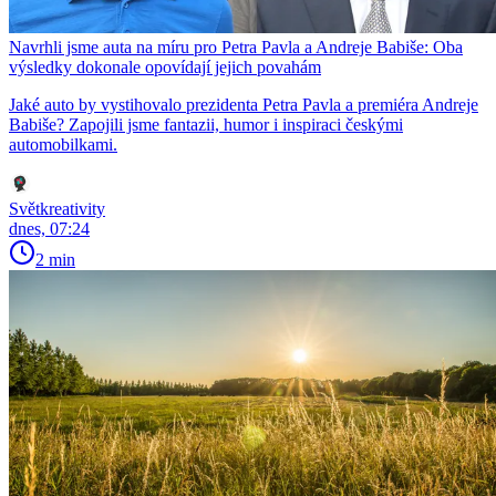
Navrhli jsme auta na míru pro Petra Pavla a Andreje Babiše: Oba
výsledky dokonale opovídají jejich povahám
Jaké auto by vystihovalo prezidenta Petra Pavla a premiéra Andreje
Babiše? Zapojili jsme fantazii, humor i inspiraci českými
automobilkami.
Světkreativity
dnes, 07:24
2 min