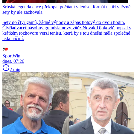
Srbská legenda chce překopat počítání v tenise, formát na tři vítězné
sety by ale zachovala
Sety do čtyř gamů, žádné výhody a zápas hotový do dvou hodin.
Čtyřiadvacetinásobný grandslamový vítěz Novak Djokovič popsal v
krátkém rozhovoru verzi tenisu, která by s tou dnešní měla společné
leda náčiní.
SportWin
dnes, 07:26
2 min