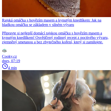
Rajská omáčka s hovězím masem a kynutým knedlíkem: Jak na
hladkou omáčku se základem v silném vývaru
Připravte si nejlepší domácí rajskou omáčku s hovězím masem a
kynutým knedlíkem! Osvědčený rodinný recept z poctivého vývaru,
zjemněný smetanou a bez zbytečného koření, který si zamilujete.
Cooky.cz
dnes, 07:19
4 min