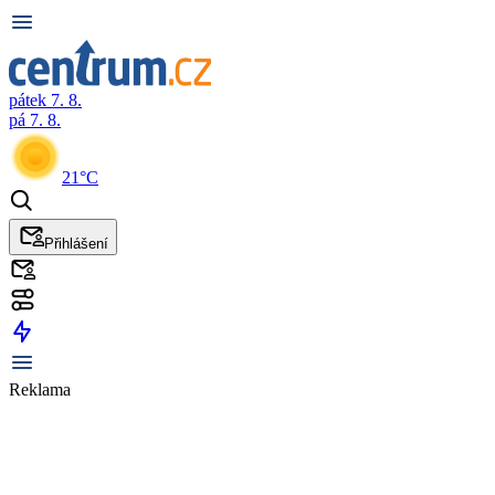
pátek 7. 8.
pá 7. 8.
21°C
Přihlášení
Reklama