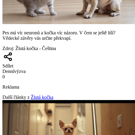
Pes má víc neuronů a kočka víc názoru. V čem se ještě liší?
Vědecké závěry vás určite překvapí.
Zdroj
:
Žlutá kočka - Čeština
Sdílet
Denní
výzva
0
Reklama
Další články z
Žlutá kočka