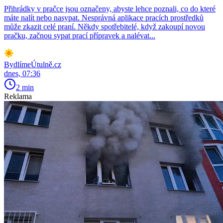
Přihrádky v pračce jsou označeny, abyste lehce poznali, co do které
máte nalít nebo nasypat. Nesprávná aplikace pracích prostředků
může zkazit celé praní. Někdy spotřebitelé, když zakoupí novou
pračku, začnou sypat prací přípravek a nalévat...
BydlímeÚtulně.cz
dnes, 07:36
2 min
Reklama