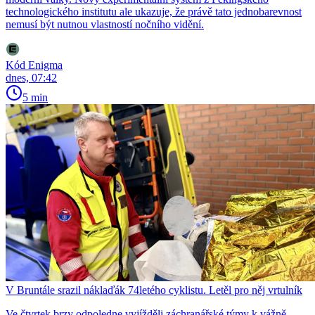
technologického institutu ale ukazuje, že právě tato jednobarevnost
nemusí být nutnou vlastností nočního vidění.
Kód Enigma
dnes, 07:42
5 min
V Bruntále srazil náklaďák 74letého cyklistu. Letěl pro něj vrtulník
Ve čtvrtek brzy odpoledne vyjížděli záchranářské týmy k vážně