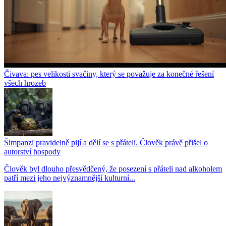
Čivava: pes velikosti svačiny, který se považuje za konečné řešení
všech hrozeb
Šimpanzi pravidelně pijí a dělí se s přáteli. Člověk právě přišel o
autorství hospody
Člověk byl dlouho přesvědčený, že posezení s přáteli nad alkoholem
patří mezi jeho nejvýznamnější kulturní...