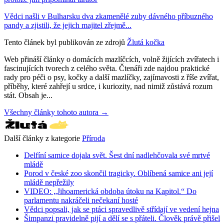
Vědci našli v Bulharsku dva zkamenělé zuby dávného příbuzného
pandy a zjistili, že jejich majitel zřejmě...
Tento článek byl publikován ze zdrojů
Žlutá kočka
Web přináší články o domácích mazlíčcích, volně žijících zvířatech i
fascinujících tvorech z celého světa. Čtenáři zde najdou praktické
rady pro péči o psy, kočky a další mazlíčky, zajímavosti z říše zvířat,
příběhy, které zahřejí u srdce, i kuriozity, nad nimiž zůstává rozum
stát. Obsah je...
Všechny články tohoto autora →
Další články z kategorie
Příroda
Delfíní samice dojala svět. Šest dní nadlehčovala své mrtvé
mládě
Porod v české zoo skončil tragicky. Oblíbená samice ani její
mládě nepřežily
VIDEO: „Jihoamerická obdoba útoku na Kapitol.“ Do
parlamentu nakráčeli nečekaní hosté
Vědci popsali, jak se ptáci spravedlivě střídají ve vedení hejna
Šimpanzi pravidelně pijí a dělí se s přáteli. Člověk právě přišel