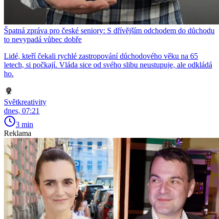
Špatná zpráva pro české seniory: S dřívějším odchodem do důchodu
to nevypadá vůbec dobře
Lidé, kteří čekali rychlé zastropování důchodového věku na 65
letech, si počkají. Vláda sice od svého slibu neustupuje, ale odkládá
ho.
Světkreativity
dnes, 07:21
3 min
Reklama