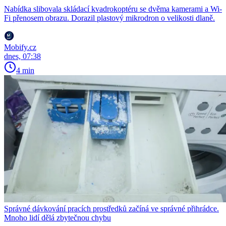
Nabídka slibovala skládací kvadrokoptéru se dvěma kamerami a Wi-
Fi přenosem obrazu. Dorazil plastový mikrodron o velikosti dlaně.
Mobify.cz
dnes, 07:38
4 min
Správné dávkování pracích prostředků začíná ve správné přihrádce.
Mnoho lidí dělá zbytečnou chybu