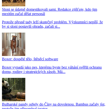
Sloni se údajně domestikovali sami. Redakce zjišťuje, kdo jim
mezitím začal dělat personál
Protože přesně tady leží skutečný problém. Výzkumníci nepíší, že
by si sloni postavili ohradu, začali si...
Boxer: dospělé tělo, štěněcí software
Boxer vypadá jako pes, kterému byste bez váhání svěřili ochranu
domu, rodiny i strategických zásob. Má...
Bulharské pandy odjely do Číny na dovolenou. Bambus začaly jíst,
protože jim připomínal tarator