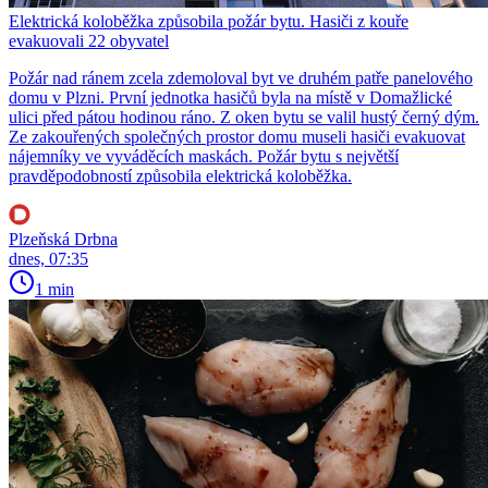
Elektrická koloběžka způsobila požár bytu. Hasiči z kouře
evakuovali 22 obyvatel
Požár nad ránem zcela zdemoloval byt ve druhém patře panelového
domu v Plzni. První jednotka hasičů byla na místě v Domažlické
ulici před pátou hodinou ráno. Z oken bytu se valil hustý černý dým.
Ze zakouřených společných prostor domu museli hasiči evakuovat
nájemníky ve vyváděcích maskách. Požár bytu s největší
pravděpodobností způsobila elektrická koloběžka.
Plzeňská Drbna
dnes, 07:35
1 min