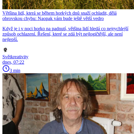
Většina lidí, která se během horkých dnů snaží ochladit, dělá
obrovskou chybu: Naopak vám bude ještě větší vedro
Když je i v noci horko na padnutí, většina lidí hledá co nejrychlejší
způsob ochlazení. Řešení, které se zdá být nejlogičtější, ale není
nejlepší.
Světkreativity
dnes, 07:22
3 min