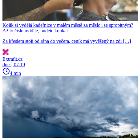
Kolik si vydělá kadeřnice v malém městě za měsíc i se spropitným?
Až to číslo uvidíte, budete koukat
Za křeslem stojí od rána do večera, ceník má vyvěšený na zdi […]
Extrafit.cz
dnes, 07:19
4 min