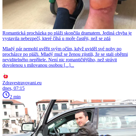
Romantická procházka po pláži skončila dramatem. Jediná chyba je
vystavila nebezpečí, které číhá u moře častěji, než se zdá
Mladý pár nemohl uvěřit svým očím, když uviděl své nohy po
procházce po pláži. Mladý muž se ženou zjistili, že se stali obětmi
neviditelného nepřítele. Není nic romantičtějšího, než strávit
dovolenou s milovanou osobou [...]...
Zdravestravovani.eu
dnes, 07:15
2 min