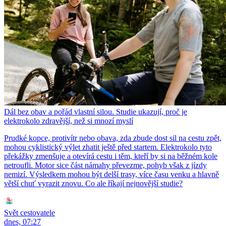
Dál bez obav a pořád vlastní silou. Studie ukazují, proč je
elektrokolo zdravější, než si mnozí myslí
Prudké kopce, protivítr nebo obava, zda zbude dost sil na cestu zpět,
mohou cyklistický výlet zhatit ještě před startem. Elektrokolo tyto
překážky zmenšuje a otevírá cestu i těm, kteří by si na běžném kole
netroufli. Motor sice část námahy převezme, pohyb však z jízdy
nemizí. Výsledkem mohou být delší trasy, více času venku a hlavně
větší chuť vyrazit znovu. Co ale říkají nejnovější studie?
Svět cestovatele
dnes, 07:27