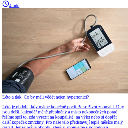
4 min
Léto a tlak. Co by měli vědět nejen hypertonici?
Léto je období, kdy máme konečně pocit, že se život zpomalil. Dny
jsou delší, kalendář méně přeplněný a místo nekonečných porad
řešíme spíš to, zda vyrazit na koupaliště, na výlet nebo si dopřát
další kopeček zmrzliny. Pro naše tělo představují teplé měsíce malý
restart. Jenže právě období, které si spojujeme s pohodou a