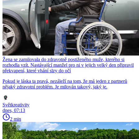
Žena se zamilovala do zdravotně postiženého muže, kterého si
rozhodla vzít. Nastávající manžel pro ni v jejich velký den připravil
překvapení, které vhání slzy do očí
Pokud je láska ta pravá, nezáleží na tom, že má jeden z partnerů
nějaký zdravotní problém. Je milován takový, jaký je.
Světkreativity
dnes, 07:13
2 min