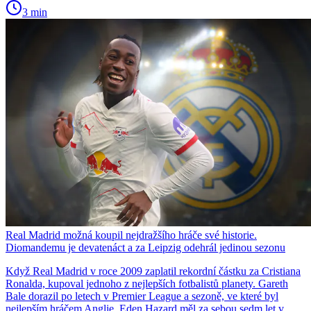
3 min
Real Madrid možná koupil nejdražšího hráče své historie.
Diomandemu je devatenáct a za Leipzig odehrál jedinou sezonu
Když Real Madrid v roce 2009 zaplatil rekordní částku za Cristiana
Ronalda, kupoval jednoho z nejlepších fotbalistů planety. Gareth
Bale dorazil po letech v Premier League a sezoně, ve které byl
nejlepším hráčem Anglie. Eden Hazard měl za sebou sedm let v