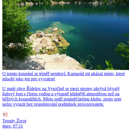
O tomto koupání se téměř nemluví: Kamarád mi ukázal místo, které
působí jako jen pro vyvolené
U malé obce Řídelov na Vysočině se mezi stromy ukrývá bývalý
žulový lom s čistou vodou a výrazně klidnější atmosférou než na
běžných koupalištích. Místo patří potápěčskému klubu, proto sem
nelze vyrazit bez respektování podmínek provozovatele.
Trendy Život
dnes, 07:11