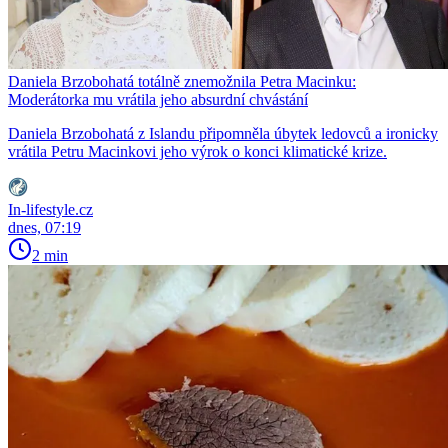
Daniela Brzobohatá totálně znemožnila Petra Macinku:
Moderátorka mu vrátila jeho absurdní chvástání
Daniela Brzobohatá z Islandu připomněla úbytek ledovců a ironicky
vrátila Petru Macinkovi jeho výrok o konci klimatické krize.
In-lifestyle.cz
dnes, 07:19
2 min