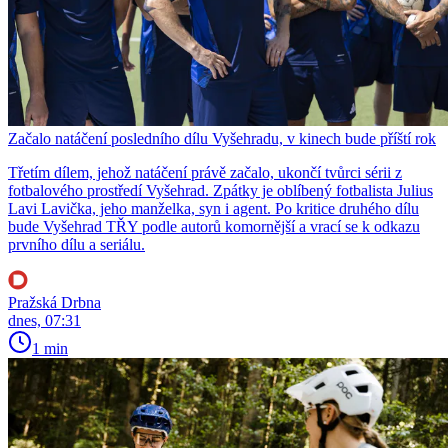
Začalo natáčení posledního dílu Vyšehradu, v kinech bude příští rok
Třetím dílem, jehož natáčení právě začalo, ukončí tvůrci sérii z
fotbalového prostředí Vyšehrad. Zpátky je oblíbený fotbalista Julius
Lavi Lavička, jeho manželka, syn i agent. Po kritice druhého dílu
bude Vyšehrad TŘY podle autorů komornější a vrací se k odkazu
prvního dílu a seriálu.
Pražská Drbna
dnes, 07:31
1 min