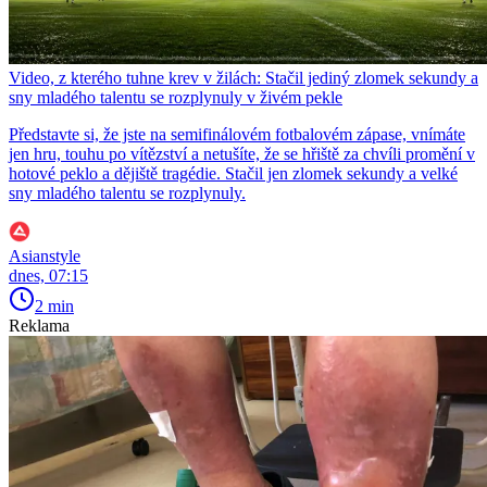
Video, z kterého tuhne krev v žilách: Stačil jediný zlomek sekundy a
sny mladého talentu se rozplynuly v živém pekle
Představte si, že jste na semifinálovém fotbalovém zápase, vnímáte
jen hru, touhu po vítězství a netušíte, že se hřiště za chvíli promění v
hotové peklo a dějiště tragédie. Stačil jen zlomek sekundy a velké
sny mladého talentu se rozplynuly.
Asianstyle
dnes, 07:15
2 min
Reklama