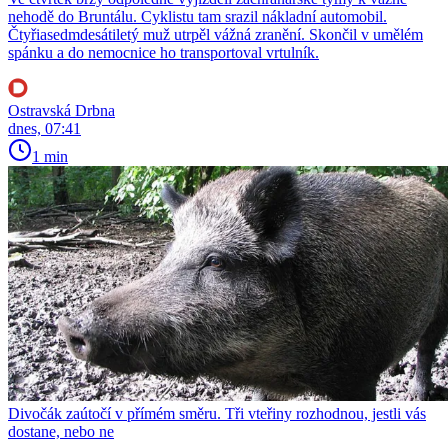
nehodě do Bruntálu. Cyklistu tam srazil nákladní automobil.
Čtyřiasedmdesátiletý muž utrpěl vážná zranění. Skončil v umělém
spánku a do nemocnice ho transportoval vrtulník.
Ostravská Drbna
dnes, 07:41
1 min
Divočák zaútočí v přímém směru. Tři vteřiny rozhodnou, jestli vás
dostane, nebo ne