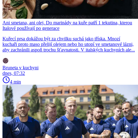
Ani smetana, ani olej. Do marinády na kuře patří 1 tekutina, kterou
Italové používají po generace
Kuřecí prsa dokážou být za chvilku suchá jako tříska. Mnozí
kuchaři proto maso přelijí olejem nebo ho utopí ve smetanové lázni,
aby zachránili aspoň trochu šťavnatosti. V italských kuchyních ale...
Bruneta v kuchyni
dnes, 07:32
4 min