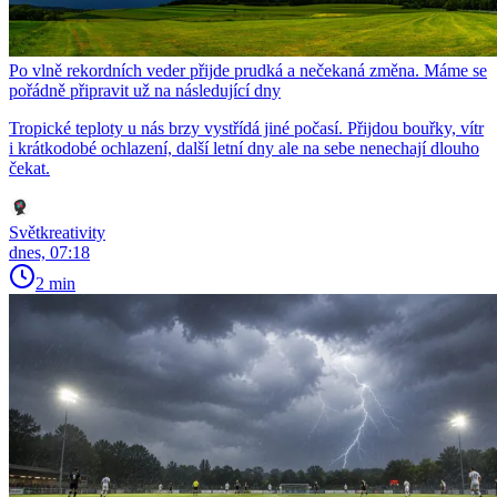
Po vlně rekordních veder přijde prudká a nečekaná změna. Máme se
pořádně připravit už na následující dny
Tropické teploty u nás brzy vystřídá jiné počasí. Přijdou bouřky, vítr
i krátkodobé ochlazení, další letní dny ale na sebe nenechají dlouho
čekat.
Světkreativity
dnes, 07:18
2 min