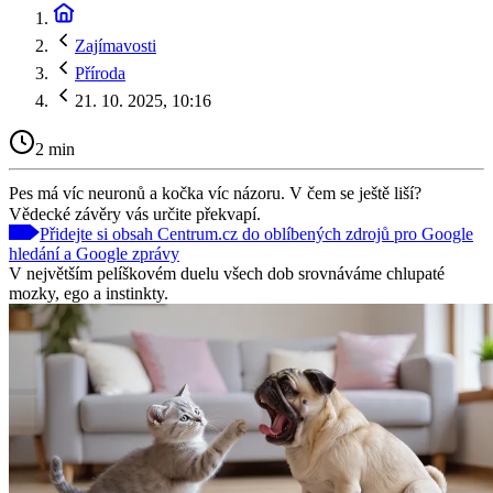
Zajímavosti
Příroda
21. 10. 2025, 10:16
2 min
Pes má víc neuronů a kočka víc názoru. V čem se ještě liší?
Vědecké závěry vás určite překvapí.
Přidejte si obsah Centrum.cz do oblíbených zdrojů pro Google
hledání a Google zprávy
V největším pelíškovém duelu všech dob srovnáváme chlupaté
mozky, ego a instinkty.