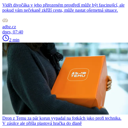
Vidět divočáka v jeho přirozeném prostředí může být fascinující, ale
pokud vám nečekaně zkříží cestu, může nastat ošemetná situace.
adbz.cz
dnes, 07:40
2 min
Dron z Temu za pár korun vypadal na fotkách jako profi technika.
V zásilce ale přišla plastová hračka do dlaně