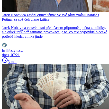
Jarek Nohavica zasáhl citlivé téma: Ve své písni zmínil Babiše i
Putina, za což čelí drsné kritice
Jarek Nohavica ve své písni před časem připomněl jména z politiky,
ale důležitější než samotná provokace je to, co text vypovídá o české
potřebě hledat viníka jinde.
In-lifestyle.cz
dnes, 07:21
3 min