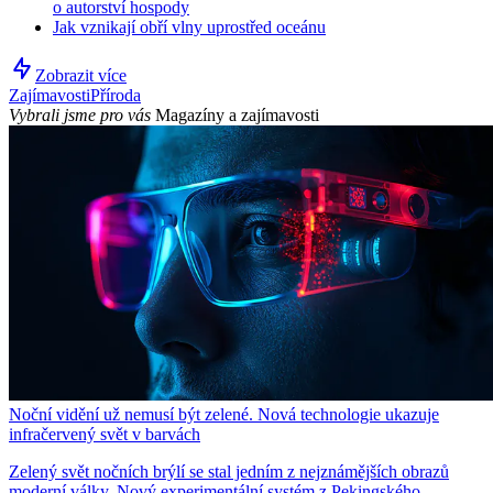
o autorství hospody
Jak vznikají obří vlny uprostřed oceánu
Zobrazit více
Zajímavosti
Příroda
Vybrali jsme pro vás
Magazíny a zajímavosti
Noční vidění už nemusí být zelené. Nová technologie ukazuje
infračervený svět v barvách
Zelený svět nočních brýlí se stal jedním z nejznámějších obrazů
moderní války. Nový experimentální systém z Pekingského