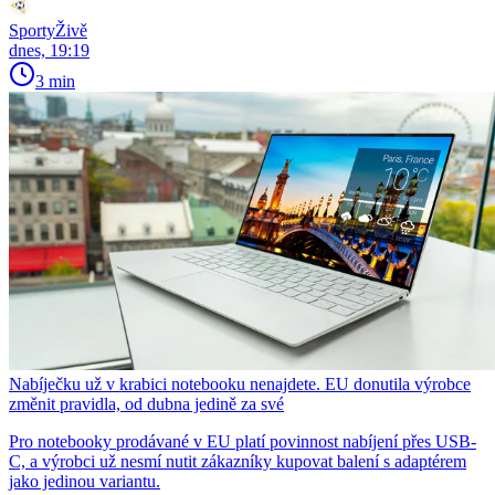
SportyŽivě
dnes, 19:19
3 min
Nabíječku už v krabici notebooku nenajdete. EU donutila výrobce
změnit pravidla, od dubna jedině za své
Pro notebooky prodávané v EU platí povinnost nabíjení přes USB-
C, a výrobci už nesmí nutit zákazníky kupovat balení s adaptérem
jako jedinou variantu.