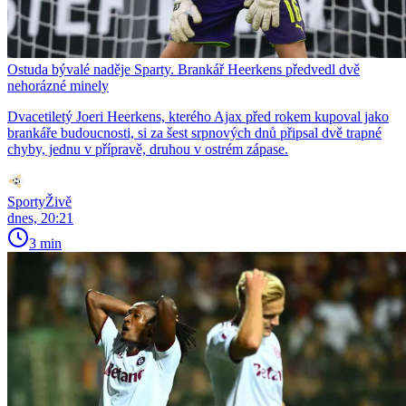
Ostuda bývalé naděje Sparty. Brankář Heerkens předvedl dvě
nehorázné minely
Dvacetiletý Joeri Heerkens, kterého Ajax před rokem kupoval jako
brankáře budoucnosti, si za šest srpnových dnů připsal dvě trapné
chyby, jednu v přípravě, druhou v ostrém zápase.
SportyŽivě
dnes, 20:21
3 min