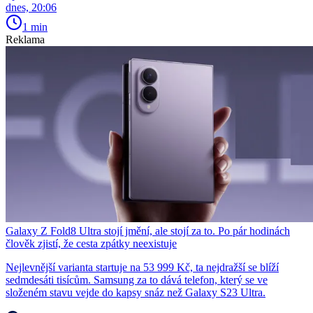
dnes, 20:06
1 min
Reklama
Galaxy Z Fold8 Ultra stojí jmění, ale stojí za to. Po pár hodinách
člověk zjistí, že cesta zpátky neexistuje
Nejlevnější varianta startuje na 53 999 Kč, ta nejdražší se blíží
sedmdesáti tisícům. Samsung za to dává telefon, který se ve
složeném stavu vejde do kapsy snáz než Galaxy S23 Ultra.