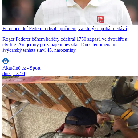
Fenomenální Federer udivil i počinem, za který se pohár nedává
Roger Federer během kariéry odehrál 1750 zápasů ve dvouhře a
čtyřhře. Ani jediný po zahájení nevzdal. Dnes fenomenální
švýcarský tenista slaví 45. narozeniny.
Aktuálně.cz - Sport
dnes, 18:50