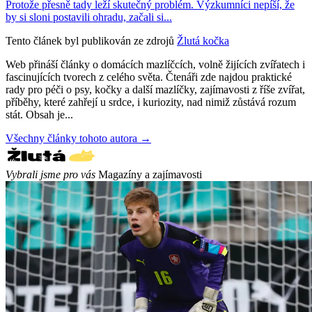
Protože přesně tady leží skutečný problém. Výzkumníci nepíší, že
by si sloni postavili ohradu, začali si...
Tento článek byl publikován ze zdrojů
Žlutá kočka
Web přináší články o domácích mazlíčcích, volně žijících zvířatech i
fascinujících tvorech z celého světa. Čtenáři zde najdou praktické
rady pro péči o psy, kočky a další mazlíčky, zajímavosti z říše zvířat,
příběhy, které zahřejí u srdce, i kuriozity, nad nimiž zůstává rozum
stát. Obsah je...
Všechny články tohoto autora →
Vybrali jsme pro vás
Magazíny a zajímavosti