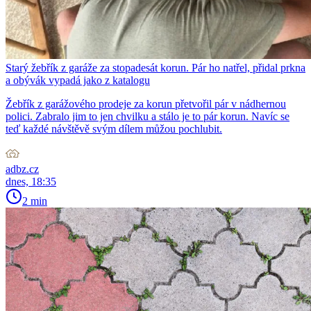
Starý žebřík z garáže za stopadesát korun. Pár ho natřel, přidal prkna
a obývák vypadá jako z katalogu
Žebřík z garážového prodeje za korun přetvořil pár v nádhernou
polici. Zabralo jim to jen chvilku a stálo je to pár korun. Navíc se
teď každé návštěvě svým dílem můžou pochlubit.
adbz.cz
dnes, 18:35
2 min