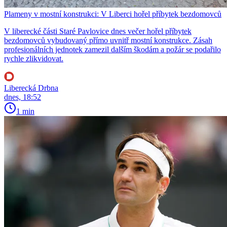
Plameny v mostní konstrukci: V Liberci hořel příbytek bezdomovců
V liberecké části Staré Pavlovice dnes večer hořel příbytek
bezdomovců vybudovaný přímo uvnitř mostní konstrukce. Zásah
profesionálních jednotek zamezil dalším škodám a požár se podařilo
rychle zlikvidovat.
Liberecká Drbna
dnes, 18:52
1 min