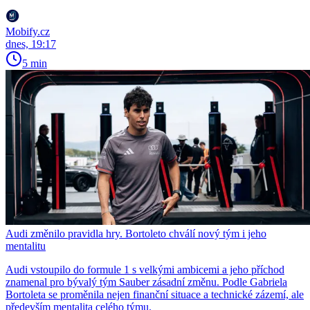
Mobify.cz
dnes, 19:17
5 min
Audi změnilo pravidla hry. Bortoleto chválí nový tým i jeho
mentalitu
Audi vstoupilo do formule 1 s velkými ambicemi a jeho příchod
znamenal pro bývalý tým Sauber zásadní změnu. Podle Gabriela
Bortoleta se proměnila nejen finanční situace a technické zázemí, ale
především mentalita celého týmu.