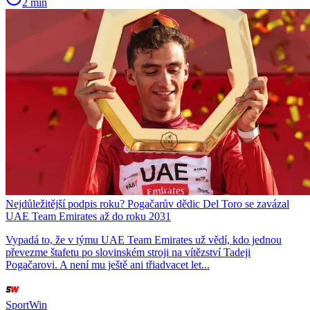
2 min
Nejdůležitější podpis roku? Pogačarův dědic Del Toro se zavázal
UAE Team Emirates až do roku 2031
Vypadá to, že v týmu UAE Team Emirates už vědí, kdo jednou
převezme štafetu po slovinském stroji na vítězství Tadeji
Pogačarovi. A není mu ještě ani třiadvacet let...
SportWin