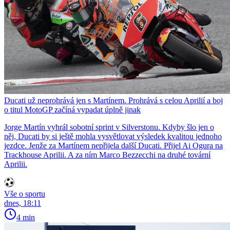
Ducati už neprohrává jen s Martínem. Prohrává s celou Aprilií a boj
o titul MotoGP začíná vypadat úplně jinak
Jorge Martín vyhrál sobotní sprint v Silverstonu. Kdyby šlo jen o
něj, Ducati by si ještě mohla vysvětlovat výsledek kvalitou jednoho
jezdce. Jenže za Martínem nepřijela další Ducati. Přijel Ai Ogura na
Trackhouse Aprilii. A za ním Marco Bezzecchi na druhé tovární
Aprilii.
Vše o sportu
dnes, 18:11
4 min