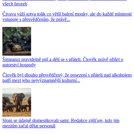
všech hrozeb
Čivava váží sotva tolik co větší balení mouky, ale do každé místnosti
vstupuje s přesvědčením, že právě...
Šimpanzi pravidelně pijí a dělí se s přáteli. Člověk právě přišel o
autorství hospody
Člověk byl dlouho přesvědčený, že posezení s přáteli nad alkoholem
patří mezi jeho nejvýznamnější kulturní...
Sloni se údajně domestikovali sami. Redakce zjišťuje, kdo jim
mezitím začal dělat personál