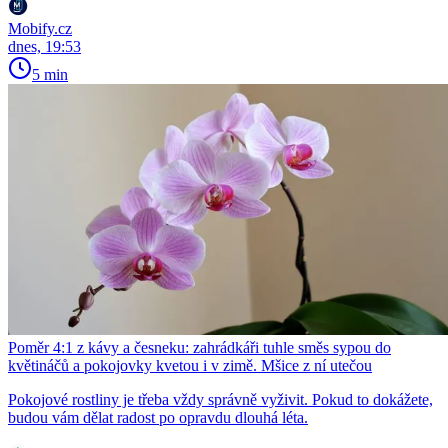
Mobify.cz
dnes, 19:53
5 min
Poměr 4:1 z kávy a česneku: zahrádkáři tuhle směs sypou do
květináčů a pokojovky kvetou i v zimě. Mšice z ní utečou
Pokojové rostliny je třeba vždy správně vyživit. Pokud to dokážete,
budou vám dělat radost po opravdu dlouhá léta.