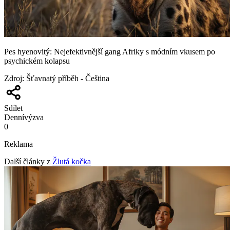
Pes hyenovitý: Nejefektivnější gang Afriky s módním vkusem po
psychickém kolapsu
Zdroj
:
Šťavnatý příběh - Čeština
Sdílet
Denní
výzva
0
Reklama
Další články z
Žlutá kočka