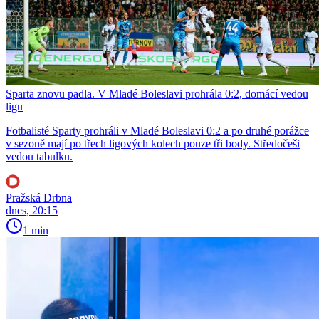
Sparta znovu padla. V Mladé Boleslavi prohrála 0:2, domácí vedou
ligu
Fotbalisté Sparty prohráli v Mladé Boleslavi 0:2 a po druhé porážce
v sezoně mají po třech ligových kolech pouze tři body. Středočeši
vedou tabulku.
Pražská Drbna
dnes, 20:15
1 min