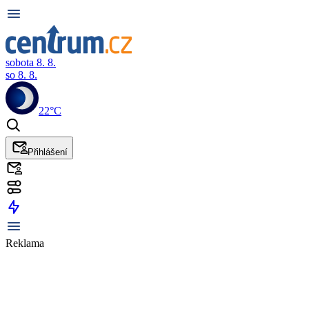
sobota 8. 8.
so 8. 8.
22°C
Přihlášení
Reklama