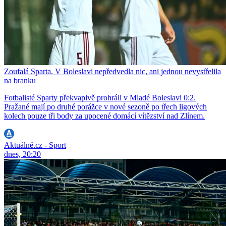
Zoufalá Sparta. V Boleslavi nepředvedla nic, ani jednou nevystřelila
na branku
Fotbalisté Sparty překvapivě prohráli v Mladé Boleslavi 0:2.
Pražané mají po druhé porážce v nové sezoně po třech ligových
kolech pouze tři body za upocené domácí vítězství nad Zlínem.
Aktuálně.cz - Sport
dnes, 20:20