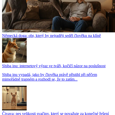
Německá doga: obr, který by nejraději seděl člověku na klíně
Shiba inu: internetový výraz ve tváři, kočičí názor na poslušnost
Shiba inu vypadá, jako by člověka právě přistihl při něčem
mimořádně trapném a rozhodl se, že to zatím...
Čivava: pes velikosti svačiny, který se považuje za konečné řešení