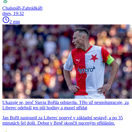
Chalupáři-Zahrádkáři
dnes, 19:32
2 min
Ukazuje se, proč Slavia Bořila odstavila. Tělo už nespolupracuje, za
Liberec odehrál jen půl hodiny a musel střídat
Jan Bořil nastoupil za Liberec poprvé v základní sestavě, a po 35
minutách šel dolů. Debut v Brně skončil nuceným střídáním.