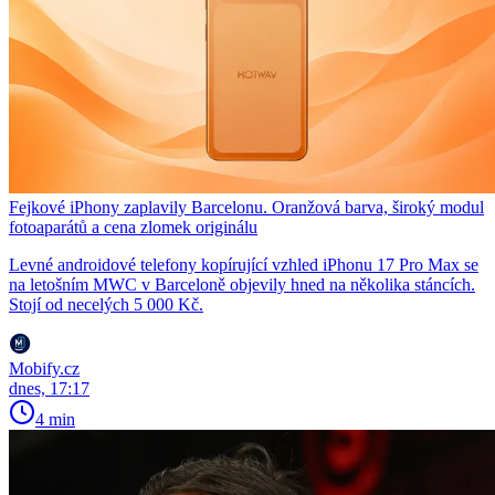
Fejkové iPhony zaplavily Barcelonu. Oranžová barva, široký modul
fotoaparátů a cena zlomek originálu
Levné androidové telefony kopírující vzhled iPhonu 17 Pro Max se
na letošním MWC v Barceloně objevily hned na několika stáncích.
Stojí od necelých 5 000 Kč.
Mobify.cz
dnes, 17:17
4 min