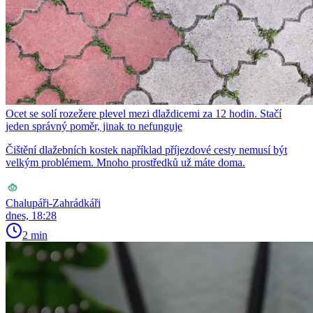
Ocet se solí rozežere plevel mezi dlaždicemi za 12 hodin. Stačí
jeden správný poměr, jinak to nefunguje
Čištění dlažebních kostek například příjezdové cesty nemusí být
velkým problémem. Mnoho prostředků už máte doma.
Chalupáři-Zahrádkáři
dnes, 18:28
2 min