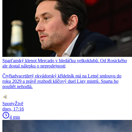
Sparťanský klenot Mercado v hledáčku velkoklubů. Od Rosického
ale dostal nálepku o neprodejnosti
Čtyřiadvacetiletý ekvádorský křídelník má na Letné smlouvu do
roku 2029 a právě rozhodl klíčový duel Ligy mistrů. Sparta ho
pouštět nehodlá.
SportyŽivě
dnes, 17:16
4 min