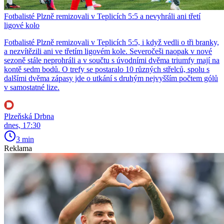
Fotbalisté Plzně remizovali v Teplicích 5:5 a nevyhráli ani třetí
ligové kolo
Fotbalisté Plzně remizovali v Teplicích 5:5, i když vedli o tři branky,
a nezvítězili ani ve třetím ligovém kole. Severočeši naopak v nové
sezoně stále neprohráli a v součtu s úvodními dvěma triumfy mají na
kontě sedm bodů. O trefy se postaralo 10 různých střelců, spolu s
dalšími dvěma zápasy jde o utkání s druhým nejvyšším počtem gólů
v samostatné lize.
Plzeňská Drbna
dnes, 17:30
3 min
Reklama