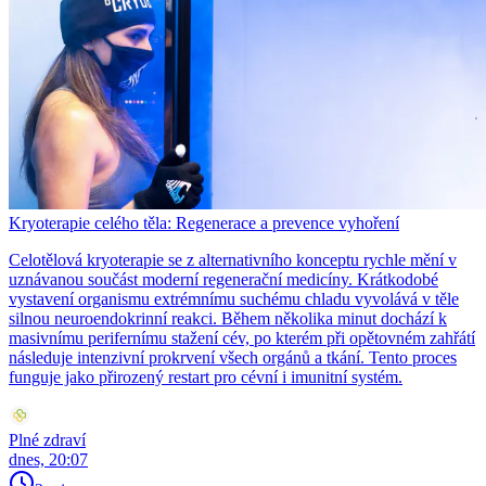
Kryoterapie celého těla: Regenerace a prevence vyhoření
Celotělová kryoterapie se z alternativního konceptu rychle mění v
uznávanou součást moderní regenerační medicíny. Krátkodobé
vystavení organismu extrémnímu suchému chladu vyvolává v těle
silnou neuroendokrinní reakci. Během několika minut dochází k
masivnímu perifernímu stažení cév, po kterém při opětovném zahřátí
následuje intenzivní prokrvení všech orgánů a tkání. Tento proces
funguje jako přirozený restart pro cévní i imunitní systém.
Plné zdraví
dnes, 20:07