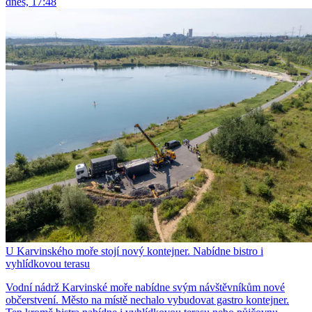
dnes, 17:48
U Karvinského moře stojí nový kontejner. Nabídne bistro i
vyhlídkovou terasu
Vodní nádrž Karvinské moře nabídne svým návštěvníkům nové
občerstvení. Město na místě nechalo vybudovat gastro kontejner.