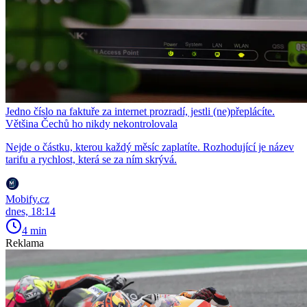
Jedno číslo na faktuře za internet prozradí, jestli (ne)přeplácíte.
Většina Čechů ho nikdy nekontrolovala
Nejde o částku, kterou každý měsíc zaplatíte. Rozhodující je název
tarifu a rychlost, která se za ním skrývá.
Mobify.cz
dnes, 18:14
4 min
Reklama