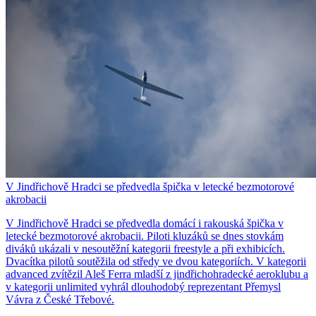
V Jindřichově Hradci se předvedla špička v letecké bezmotorové
akrobacii
V Jindřichově Hradci se předvedla domácí i rakouská špička v
letecké bezmotorové akrobacii. Piloti kluzáků se dnes stovkám
diváků ukázali v nesoutěžní kategorii freestyle a při exhibicích.
Dvacítka pilotů soutěžila od středy ve dvou kategoriích. V kategorii
advanced zvítězil Aleš Ferra mladší z jindřichohradecké aeroklubu a
v kategorii unlimited vyhrál dlouhodobý reprezentant Přemysl
Vávra z České Třebové.