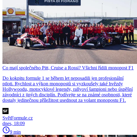
Co mají společného Pitt, Cruise a Rossi? Všichni řídili monopost F1
Do kokpitu formule 1 se během let neposadili jen profesionální
piloti. Rychlost a výkon monopostů si vyzkoušely také hvězdy
Hollywoodu, motocyklové legendy, rallyoví šampioni nebo úspěšní
závodníci z jiných disciplín. Podívejte se na známé osobnosti, které
dostaly jedinečnou příležitost usednout za volant monopostu F1.
SvětFormule.cz
dnes, 18:09
9 min