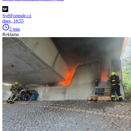
SvětFormule.cz
dnes, 18:55
2 min
Reklama