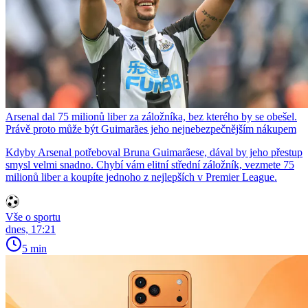
Arsenal dal 75 milionů liber za záložníka, bez kterého by se obešel.
Právě proto může být Guimarães jeho nejnebezpečnějším nákupem
Kdyby Arsenal potřeboval Bruna Guimarãese, dával by jeho přestup
smysl velmi snadno. Chybí vám elitní střední záložník, vezmete 75
milionů liber a koupíte jednoho z nejlepších v Premier League.
Vše o sportu
dnes, 17:21
5 min