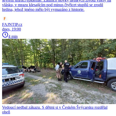
sevření smrtící epidemie. Zatímco stovky dětských životů visely na
vlásku, v mrazu klesajícím pod minus čtyřicet stupňů se zrodil
hrdina, jehož jméno mělo být vymazáno z historie.
FAJNTIP.cz
dnes, 19:00
4 min
Vedoucí nedbal zákazu. S dětmi si v Českém Švýcarsku rozdělal
oheň