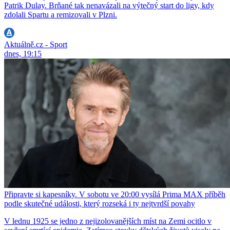
Patrik Dulay. Brňané tak nenavázali na výtečný start do ligy, kdy
zdolali Spartu a remizovali v Plzni.
Aktuálně.cz - Sport
dnes, 19:15
Připravte si kapesníky. V sobotu ve 20:00 vysílá Prima MAX příběh
podle skutečné události, který rozseká i ty nejtvrdší povahy
V lednu 1925 se jedno z nejizolovanějších míst na Zemi ocitlo v