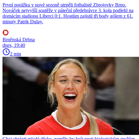
První porážku v nové sezoně utrpěli fotbalisté Zbrojovky Brno.
Nováček nejvyšší soutěže v páteční předehrávce 3. kola podlehl na
domácím stadionu Liberci 0:1. Hostům zajistil tři body gólem z 61.
minuty Patrik Dulay.
Brněnská Drbna
dnes, 19:40
2 min
Chci chránit mladé dívky, neměly by hrát proti biologickým mužům,