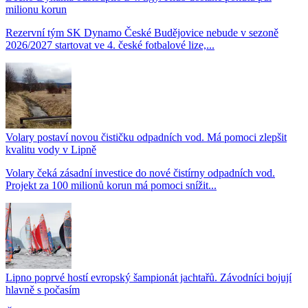
milionu korun
Rezervní tým SK Dynamo České Budějovice nebude v sezoně
2026/2027 startovat ve 4. české fotbalové lize,...
Volary postaví novou čističku odpadních vod. Má pomoci zlepšit
kvalitu vody v Lipně
Volary čeká zásadní investice do nové čistírny odpadních vod.
Projekt za 100 milionů korun má pomoci snížit...
Lipno poprvé hostí evropský šampionát jachtařů. Závodníci bojují
hlavně s počasím