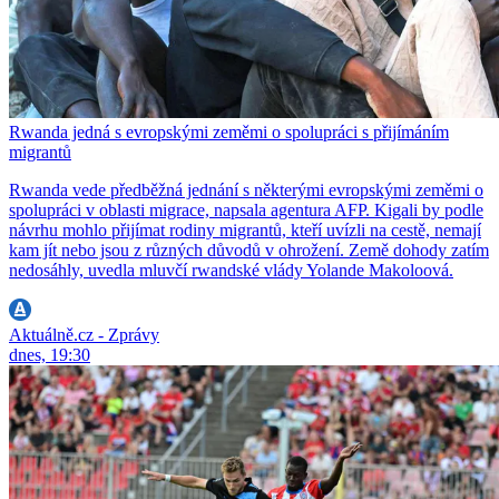
Rwanda jedná s evropskými zeměmi o spolupráci s přijímáním
migrantů
Rwanda vede předběžná jednání s některými evropskými zeměmi o
spolupráci v oblasti migrace, napsala agentura AFP. Kigali by podle
návrhu mohlo přijímat rodiny migrantů, kteří uvízli na cestě, nemají
kam jít nebo jsou z různých důvodů v ohrožení. Země dohody zatím
nedosáhly, uvedla mluvčí rwandské vlády Yolande Makoloová.
Aktuálně.cz - Zprávy
dnes, 19:30