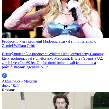
Producent, který proměnil Madonnu a získal s ní tři Grammy.
Zemřel William Orbit
Britský hudebník a producent William Orbit, držitel ceny Grammy,
který spolupracoval s umělci jako Madonna, Britney Spears a U2,
zemřel ve věku 69 let. O jeho úmrtí informovali jeho rodina a
přátelé, napsala agentura AFP.
Aktuálně.cz - Magazín
dnes, 18:22
Reklama