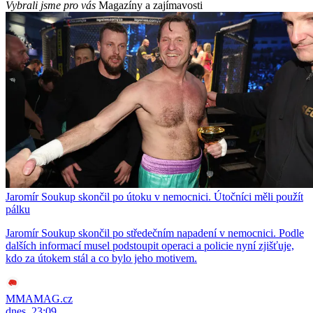
Vybrali jsme pro vás
Magazíny a zajímavosti
Jaromír Soukup skončil po útoku v nemocnici. Útočníci měli použít
pálku
Jaromír Soukup skončil po středečním napadení v nemocnici. Podle
dalších informací musel podstoupit operaci a policie nyní zjišťuje,
kdo za útokem stál a co bylo jeho motivem.
MMAMAG.cz
dnes, 23:09