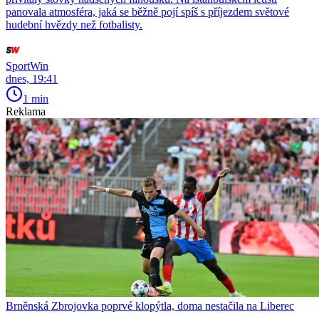
panovala atmosféra, jaká se běžně pojí spíš s příjezdem světové
hudební hvězdy než fotbalisty.
SportWin
dnes, 19:41
1 min
Reklama
Brněnská Zbrojovka poprvé klopýtla, doma nestačila na Liberec