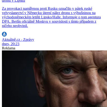
dronu v Lipsku
Za provokaci namířenou proti Rusku označilo v pátek ruské
velvyslanectví v Německu úterní nález dronu s výbušninou na
východoněmeckém letišti Lipsko/Halle. Informuje o tom agentura
DPA. Berlín oficiálně Moskvu v souvislosti s tímto případem z
ničeho neobvinil.
Aktuálně.cz - Zprávy
dnes, 20:23
Reklama