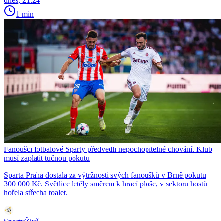
dnes, 21:24
1 min
Fanoušci fotbalové Sparty předvedli nepochopitelné chování. Klub
musí zaplatit tučnou pokutu
Sparta Praha dostala za výtržnosti svých fanoušků v Brně pokutu
300 000 Kč. Světlice letěly směrem k hrací ploše, v sektoru hostů
hořela střecha toalet.