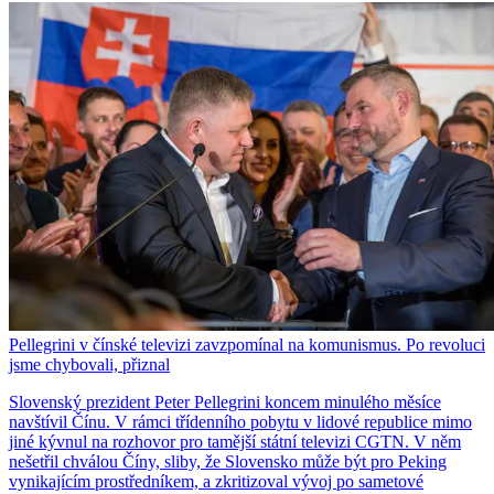
Pellegrini v čínské televizi zavzpomínal na komunismus. Po revoluci
jsme chybovali, přiznal
Slovenský prezident Peter Pellegrini koncem minulého měsíce
navštívil Čínu. V rámci třídenního pobytu v lidové republice mimo
jiné kývnul na rozhovor pro tamější státní televizi CGTN. V něm
nešetřil chválou Číny, sliby, že Slovensko může být pro Peking
vynikajícím prostředníkem, a zkritizoval vývoj po sametové