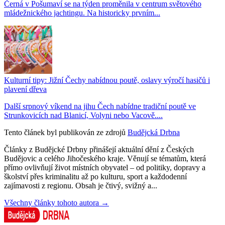
Černá v Pošumaví se na týden proměnila v centrum světového
mládežnického jachtingu. Na historicky prvním...
Kulturní tipy: Jižní Čechy nabídnou poutě, oslavy výročí hasičů i
plavení dřeva
Další srpnový víkend na jihu Čech nabídne tradiční poutě ve
Strunkovicích nad Blanicí, Volyni nebo Vacově....
Tento článek byl publikován ze zdrojů
Budějcká Drbna
Články z Budějcké Drbny přinášejí aktuální dění z Českých
Budějovic a celého Jihočeského kraje. Věnují se tématům, která
přímo ovlivňují život místních obyvatel – od politiky, dopravy a
školství přes kriminalitu až po kulturu, sport a každodenní
zajímavosti z regionu. Obsah je čtivý, svižný a...
Všechny články tohoto autora →