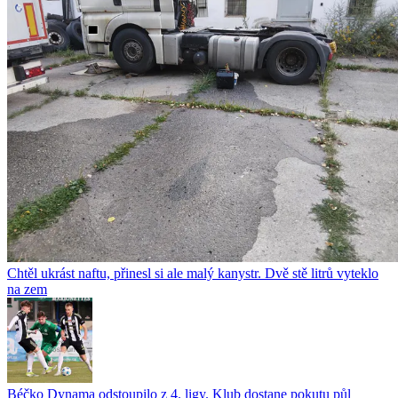
Chtěl ukrást naftu, přinesl si ale malý kanystr. Dvě stě litrů vyteklo
na zem
Béčko Dynama odstoupilo z 4. ligy. Klub dostane pokutu půl