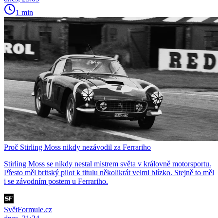
1 min
Proč Stirling Moss nikdy nezávodil za Ferrariho
Stirling Moss se nikdy nestal mistrem světa v královně motorsportu.
Přesto měl britský pilot k titulu několikrát velmi blízko. Stejně to měl
i se závodním postem u Ferrariho.
SvětFormule.cz