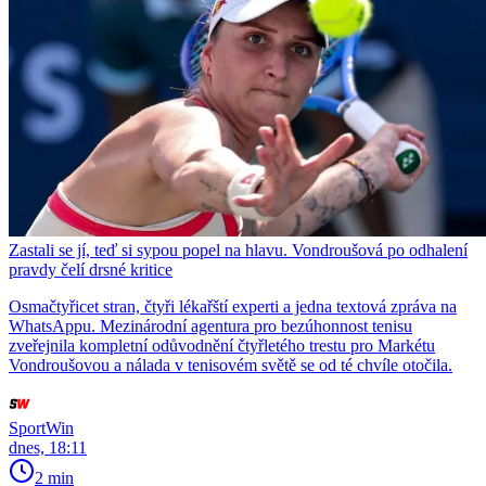
Zastali se jí, teď si sypou popel na hlavu. Vondroušová po odhalení
pravdy čelí drsné kritice
Osmačtyřicet stran, čtyři lékařští experti a jedna textová zpráva na
WhatsAppu. Mezinárodní agentura pro bezúhonnost tenisu
zveřejnila kompletní odůvodnění čtyřletého trestu pro Markétu
Vondroušovou a nálada v tenisovém světě se od té chvíle otočila.
SportWin
dnes, 18:11
2 min