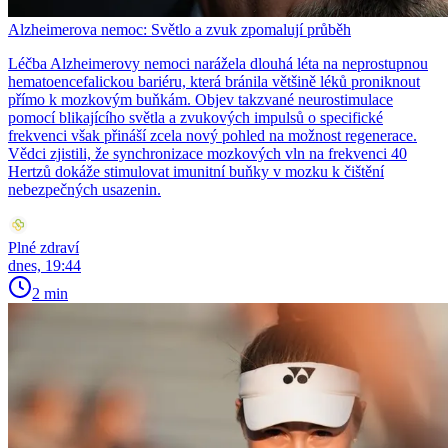
Alzheimerova nemoc: Světlo a zvuk zpomalují průběh
Léčba Alzheimerovy nemoci narážela dlouhá léta na neprostupnou
hematoencefalickou bariéru, která bránila většině léků proniknout
přímo k mozkovým buňkám. Objev takzvané neurostimulace
pomocí blikajícího světla a zvukových impulsů o specifické
frekvenci však přináší zcela nový pohled na možnost regenerace.
Vědci zjistili, že synchronizace mozkových vln na frekvenci 40
Hertzů dokáže stimulovat imunitní buňky v mozku k čištění
nebezpečných usazenin.
Plné zdraví
dnes, 19:44
2 min