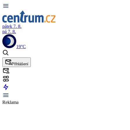
pátek 7. 8.
pá 7. 8.
19°C
Přihlášení
Reklama