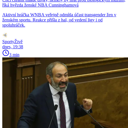
říká hvězda ženské NBA Cunninghamová
Aktivní hráčka WNBA veřejně odmítla účast transgender žen v
ženském sportu. Reakce přišla z hal, od vedení ligy i od
spoluhráček.
SportyŽivě
dnes, 19:38
3 min