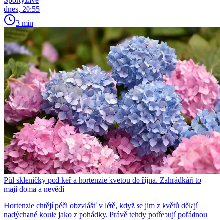
SportyŽivě
dnes, 20:55
3 min
Půl skleničky pod keř a hortenzie kvetou do října. Zahrádkáři to
mají doma a nevědí
Hortenzie chtějí péči obzvlášť v létě, když se jim z květů dělají
nadýchané koule jako z pohádky. Právě tehdy potřebují pořádnou