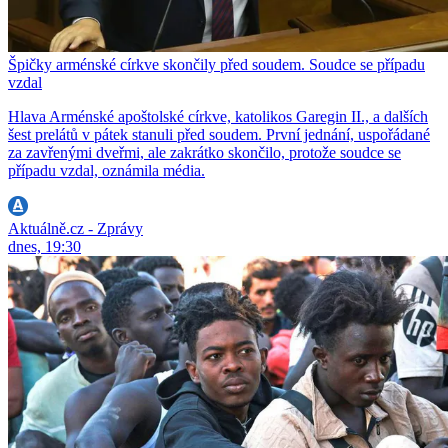
Špičky arménské církve skončily před soudem. Soudce se případu
vzdal
Hlava Arménské apoštolské církve, katolikos Garegin II., a dalších
šest prelátů v pátek stanuli před soudem. První jednání, uspořádané
za zavřenými dveřmi, ale zakrátko skončilo, protože soudce se
případu vzdal, oznámila média.
Aktuálně.cz - Zprávy
dnes, 19:30