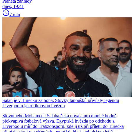
Planeta zahrady
dnes, 19:41
7 min
Salah je v Turecku za boha. Stovky fanoušků přivítaly legendu
Liverpoolu jako filmovou hvězdu
Slovutného Mohameda Salaha čeká nová a pro mnohé hodně
překvapivá fotbalová výzva. Egyptská hvězda po odchodu z
Liverpoolu míří do Trabzonsporu, kde ji už při příletu do Turecka
přivítaly stovky nadšených fanoušků. Na istanbulském letišti