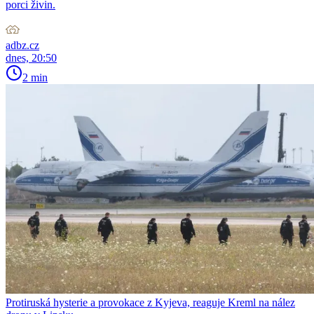
porci živin.
adbz.cz
dnes, 20:50
2 min
Protiruská hysterie a provokace z Kyjeva, reaguje Kreml na nález