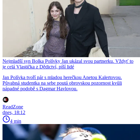
Nejmladší syn Bolka Polívky Jan ukázal svou partnerku. Vždyť to
je celá Vlastička z Dědictví, píší lidé
Jan Polívka tvoří pár s mladou herečkou Anetou Kalertovou.
Půvabná studentka na sebe poutá obrovskou pozornost kvůli
nápadné podobě s Dagmar Havlovou.
ReadZone
dnes, 18:12
4 min