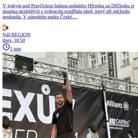
V jeskyni pod Pravčickou bránou nedaleko Hřenska na Děčínsku si
skupina nezletilých s vedoucím rozdělala oheň, který při odchodu
neuhasila. V národním parku České…
Náš REGION
dnes, 18:50
1 min