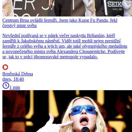
Centrum Brna ovládli šermíři. Jsem jako Kung Fu Panda, řekl
čerstvý mistr světa
Nevšední podívaná se v pátek večer naskytla Brňanům, kteří
zamířili k Jakubskému náměstí. Vidět totiž mohli nejen prestižní
šermíře z celého světa a jejich um, ale také olympijského medailistu
a novopečeného mistra světa Alexandera Choupenitche. Podívejte
se, jak to v srdci jihomoravské metropole vypadalo.
Brněnská Drbna
dnes, 18:40
1 min