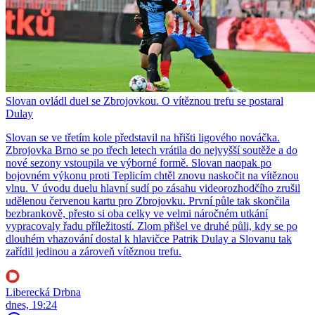
Slovan ovládl duel se Zbrojovkou. O vítěznou trefu se postaral
Dulay
Slovan se ve třetím kole představil na hřišti ligového nováčka.
Zbrojovka Brno se po třech letech vrátila do nejvyšší soutěže a do
nové sezony vstoupila ve výborné formě. Slovan naopak po
bojovném výkonu proti Teplicím chtěl znovu naskočit na vítěznou
vlnu. V úvodu duelu hlavní sudí po zásahu videorozhodčího zrušil
udělenou červenou kartu pro Zbrojovku. První půle tak skončila
bezbrankově, přesto si oba celky ve velmi náročném utkání
vypracovaly řadu příležitostí. Zlom přišel ve druhé půli, kdy se po
dlouhém vhazování dostal k hlavičce Patrik Dulay a Slovanu tak
zařídil jedinou a zároveň vítěznou trefu.
Liberecká Drbna
dnes, 19:24