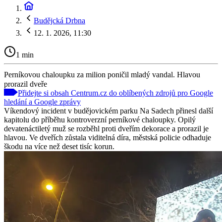
Budějcká Drbna
12. 1. 2026, 11:30
1 min
Perníkovou chaloupku za milion poničil mladý vandal. Hlavou
prorazil dveře
Přidejte si obsah Centrum.cz do oblíbených zdrojů pro Google
hledání a Google zprávy
Víkendový incident v budějovickém parku Na Sadech přinesl další
kapitolu do příběhu kontroverzní perníkové chaloupky. Opilý
devatenáctiletý muž se rozběhl proti dveřím dekorace a prorazil je
hlavou. Ve dveřích zůstala viditelná díra, městská policie odhaduje
škodu na více než deset tisíc korun.