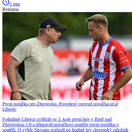
2 min
Reklama
První porážka pro Zbrojovku. Povedený rozjezd nováčka uťal
Liberec
Fotbalisté Liberce zvítězili ve 3. kole první ligy v Brně nad
Zbrojovkou 1:0 a připravili nováčkovi soutěže první porážku v
soutěži. O výhře Slovanu rozhodl po hodině hry slovenský záložník