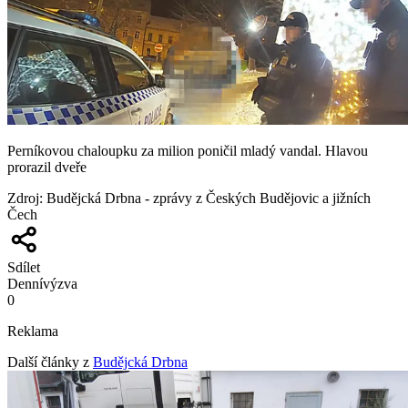
Perníkovou chaloupku za milion poničil mladý vandal. Hlavou
prorazil dveře
Zdroj
:
Budějcká Drbna - zprávy z Českých Budějovic a jižních
Čech
Sdílet
Denní
výzva
0
Reklama
Další články z
Budějcká Drbna