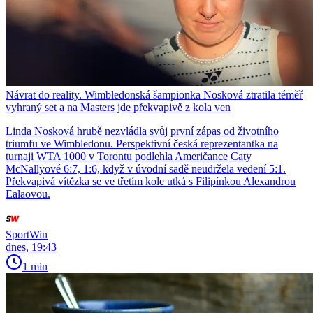
Návrat do reality. Wimbledonská šampionka Nosková ztratila téměř
vyhraný set a na Masters jde překvapivě z kola ven
Linda Nosková hrubě nezvládla svůj první zápas od životního
triumfu ve Wimbledonu. Perspektivní česká reprezentantka na
turnaji WTA 1000 v Torontu podlehla Američance Caty
McNallyové 6:7, 1:6, když v úvodní sadě neudržela vedení 5:1.
Překvapivá vítězka se ve třetím kole utká s Filipínkou Alexandrou
Ealaovou.
SportWin
dnes, 19:43
1 min