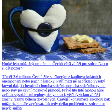
Horké léto může být pro třetinu Čechů větší zátěží pro srdce. Na co
si dát pozor?
Téměř 3,6 milionu Čechů žije s některým z kardiovaskulárních
onemocnění nebo jejich následky. Patří mezi ně například vysoký
krevní tlak, ischemická choroba srdeční, porucha srdečního rytmu
nebo stav po cévní mozkové příhodě. Právě tito lidé mohou hůře
zvládat vysoké letní teploty, dehydrataci, větší fyzickou zátěž i
změny režimu během dovolených. Častější konzumace alkoholu pak
může riziko dále zvyšovat. Jak tedy riziko problémů se srdcem co
nejvíc snížit?