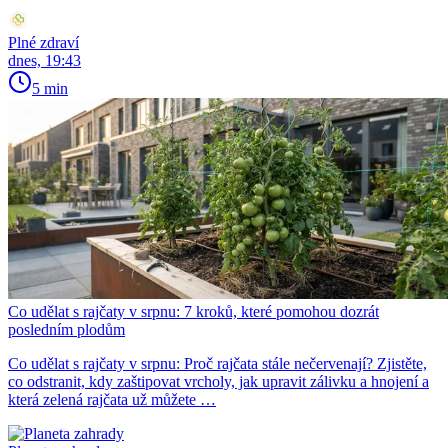
Plné zdraví
dnes, 19:43
5 min
Co udělat s rajčaty v srpnu: 7 kroků, které pomohou dozrát
posledním plodům
Co udělat s rajčaty v srpnu: Proč rajčata stále nečervenají? Zjistěte,
co odstranit, kdy zaštipovat vrcholy, jak upravit zálivku a hnojení a
která zelená rajčata už můžete …