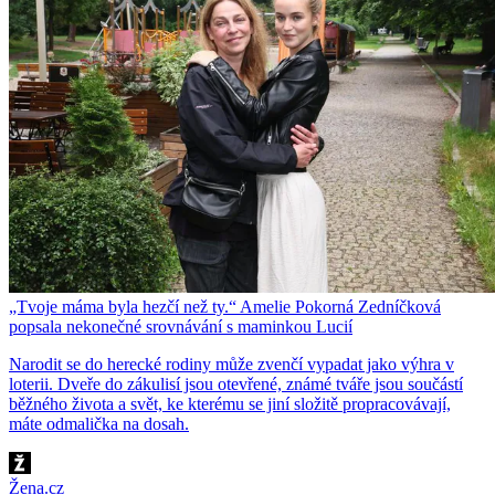
„Tvoje máma byla hezčí než ty.“ Amelie Pokorná Zedníčková
popsala nekonečné srovnávání s maminkou Lucií
Narodit se do herecké rodiny může zvenčí vypadat jako výhra v
loterii. Dveře do zákulisí jsou otevřené, známé tváře jsou součástí
běžného života a svět, ke kterému se jiní složitě propracovávají,
máte odmalička na dosah.
Žena.cz