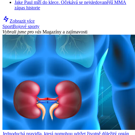
Jake Paul míří do klece. Očekává se nejsledovanější MMA
zápas historie
Zobrazit více
Sport
Bojové sporty
Vybrali jsme pro vás
Magazíny a zajímavosti
Jednoduchá pravidla, která pomohou udržet životně důležitý orgán