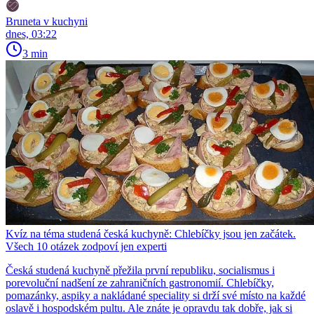
Bruneta v kuchyni
dnes, 03:22
3 min
Kvíz na téma studená česká kuchyně: Chlebíčky jsou jen začátek.
Všech 10 otázek zodpoví jen experti
Česká studená kuchyně přežila první republiku, socialismus i
porevoluční nadšení ze zahraničních gastronomií. Chlebíčky,
pomazánky, aspiky a nakládané speciality si drží své místo na každé
oslavě i hospodském pultu. Ale znáte je opravdu tak dobře, jak si