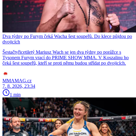
Dva týdny po Furym čeká Wacha šest soupeřů. Do klece půjdou po
dvojicích
Šestačtyřicetiletý Mariusz Wach se jen dva týdny po porážce s
Tysonem Furym vrací do PRIME SHOW MMA. V Koszalinu ho
čeká šest soupeřů, kteří se proti němu budou střídat po dvojicích.
MMAMAG.cz
7. 8. 2026, 23:34
1 min