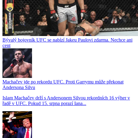
Bývalý bojovník UFC se nabízí Jakeu Paulovi zdarma. Nechce ani
cent
Machačev jde po rekordu UFC. Proti Garrymu může překonat
Andersona Silvu
Islam Machačev drží s Andersonem Silvou rekordních 16 výher v
řadě v UFC. Pokud 15. srpna porazí Iana...