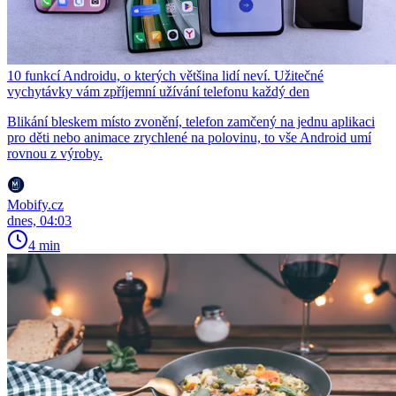
10 funkcí Androidu, o kterých většina lidí neví. Užitečné
vychytávky vám zpříjemní užívání telefonu každý den
Blikání bleskem místo zvonění, telefon zamčený na jednu aplikaci
pro děti nebo animace zrychlené na polovinu, to vše Android umí
rovnou z výroby.
Mobify.cz
dnes, 04:03
4 min