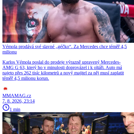
Vémola prodává své slavné „géčko“. Za Mercedes chce téměř 4,5
milionu
Karlos Vémola poslal do prodeje výrazně upravený Mercedes-
AMG G 63, který ho v minulosti doprovázel i k oltáři. Auto má
najeto přes 262 tisíc kilometrů a nový majitel za něj musí zaplatit
téměř 4,5 milionu korun.
MMAMAG.cz
7. 8. 2026, 23:14
1 min