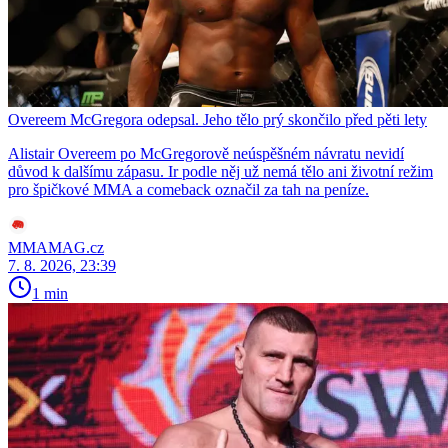
Overeem McGregora odepsal. Jeho tělo prý skončilo před pěti lety
Alistair Overeem po McGregorově neúspěšném návratu nevidí
důvod k dalšímu zápasu. Ir podle něj už nemá tělo ani životní režim
pro špičkové MMA a comeback označil za tah na peníze.
MMAMAG.cz
7. 8. 2026, 23:39
1 min