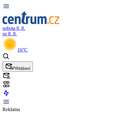
sobota 8. 8.
so 8. 8.
16°C
Přihlášení
Reklama