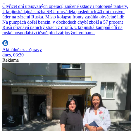
Čtyřicet dní utajovaných operací, zničené sklady i potopené tankery.
Ukrajinská tajná služba SBU prováděla posledních 40 dní masivní
úder na zázemí Ruska. Místo kolapsu fronty zasáhla obyčejné lidi:
Na pumpách došel benzin, v obchodech chybí zboží a 57 procent
Rusů přiznává panický strach z dronů. Ukrajinská kampaň cílí na
ruské hospodářství těsně před zářijovými volbami.
Aktuálně.cz - Zprávy
dnes, 03:30
Reklama