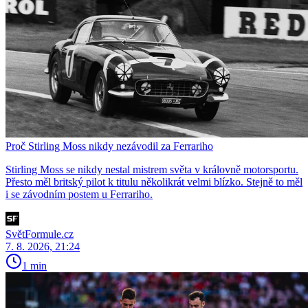
Proč Stirling Moss nikdy nezávodil za Ferrariho
Stirling Moss se nikdy nestal mistrem světa v královně motorsportu.
Přesto měl britský pilot k titulu několikrát velmi blízko. Stejně to měl
i se závodním postem u Ferrariho.
SvětFormule.cz
7. 8. 2026, 21:24
1 min