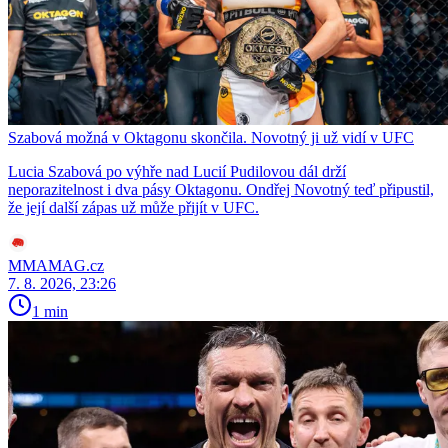
Szabová možná v Oktagonu skončila. Novotný ji už vidí v UFC
Lucia Szabová po výhře nad Lucií Pudilovou dál drží
neporazitelnost i dva pásy Oktagonu. Ondřej Novotný teď připustil,
že její další zápas už může přijít v UFC.
MMAMAG.cz
7. 8. 2026, 23:26
1 min