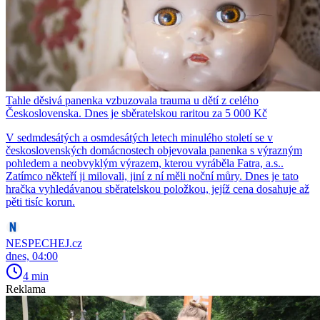
Tahle děsivá panenka vzbuzovala trauma u dětí z celého
Československa. Dnes je sběratelskou raritou za 5 000 Kč
V sedmdesátých a osmdesátých letech minulého století se v
československých domácnostech objevovala panenka s výrazným
pohledem a neobvyklým výrazem, kterou vyráběla Fatra, a.s..
Zatímco někteří ji milovali, jiní z ní měli noční můry. Dnes je tato
hračka vyhledávanou sběratelskou položkou, jejíž cena dosahuje až
pěti tisíc korun.
NESPECHEJ.cz
dnes, 04:00
4 min
Reklama