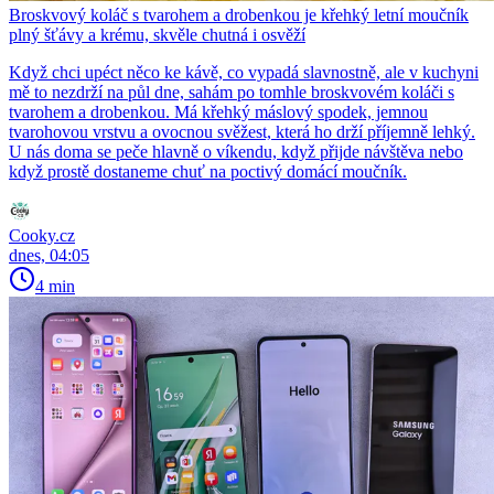
Broskvový koláč s tvarohem a drobenkou je křehký letní moučník
plný šťávy a krému, skvěle chutná i osvěží
Když chci upéct něco ke kávě, co vypadá slavnostně, ale v kuchyni
mě to nezdrží na půl dne, sahám po tomhle broskvovém koláči s
tvarohem a drobenkou. Má křehký máslový spodek, jemnou
tvarohovou vrstvu a ovocnou svěžest, která ho drží příjemně lehký.
U nás doma se peče hlavně o víkendu, když přijde návštěva nebo
když prostě dostaneme chuť na poctivý domácí moučník.
Cooky.cz
dnes, 04:05
4 min