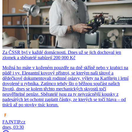
Za ČSSR byl v každé domácnosti. Dnes už se jich dochoval jen
zlomek a sběratelé nabízejí 200 000 Kč
Možná ho máte v koženém pouzdře na dně skříně nebo v krabici na
půdě i vy. Elegantní kovový přístroj, se kterým naši tátové a
dědečkové dokumentovali rodinné oslavy, výlety na Karlštejn i letní
dovolené u rybníka. Zatímco tehdy šlo o běžnou součást našich
životů, dnes se kolem těchto mechanických skvostů točí
neuvěřitelné peníze. Sběratelé jsou za ty nejvzácnější kousky z
padesátých let ochotni zaplatit částky, ze kterých se točí hlava – od
tisíců až po stovky tisíc korun.
FAJNTIP.cz
dnes, 03:30