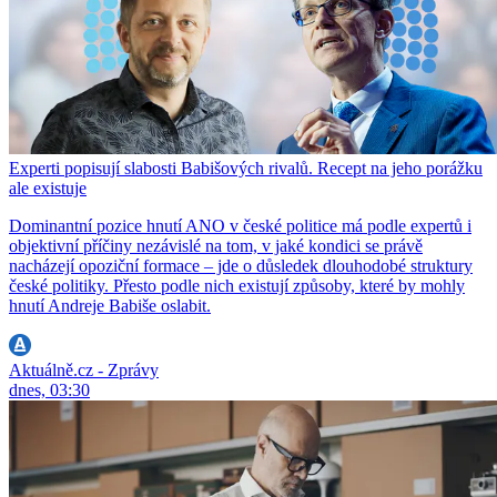
Experti popisují slabosti Babišových rivalů. Recept na jeho porážku
ale existuje
Dominantní pozice hnutí ANO v české politice má podle expertů i
objektivní příčiny nezávislé na tom, v jaké kondici se právě
nacházejí opoziční formace – jde o důsledek dlouhodobé struktury
české politiky. Přesto podle nich existují způsoby, které by mohly
hnutí Andreje Babiše oslabit.
Aktuálně.cz - Zprávy
dnes, 03:30