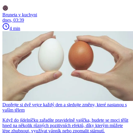
Bruneta v kuchyni
dnes, 03:39
4 min
Dopřejte si dvě vejce každý den a sledujte změny, které nastanou s
vaším tělem
Když do jídelníčku zařadíte pravidelně vajíčka, budete se moci těšit
hned na několik různých pozitivních efektů, díky kterým můžete
lépe zhubnout, využívat vápník nebo zpomalit stárnutí.