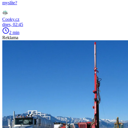
myslíte?
Cooky.cz
dnes, 02:45
2 min
Reklama