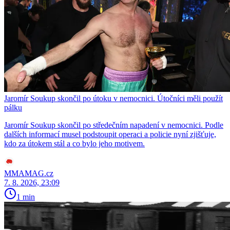
Jaromír Soukup skončil po útoku v nemocnici. Útočníci měli použít
pálku
Jaromír Soukup skončil po středečním napadení v nemocnici. Podle
dalších informací musel podstoupit operaci a policie nyní zjišťuje,
kdo za útokem stál a co bylo jeho motivem.
MMAMAG.cz
7. 8. 2026, 23:09
1 min