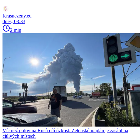
Krasnezeny.eu
dnes, 03:33
2 min
Víc než polovina Rusů cítí úzkost. Zelenského plán je zasáhl na
citlivých místech