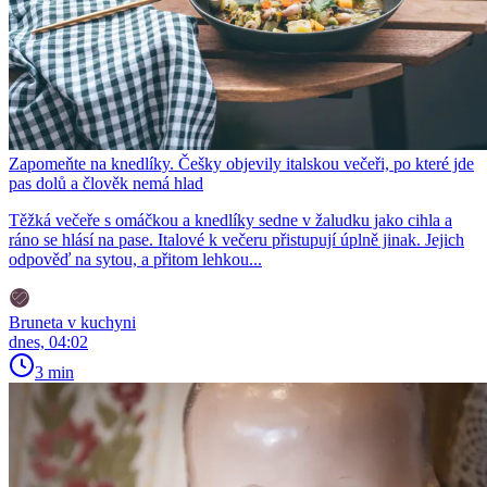
Zapomeňte na knedlíky. Češky objevily italskou večeři, po které jde
pas dolů a člověk nemá hlad
Těžká večeře s omáčkou a knedlíky sedne v žaludku jako cihla a
ráno se hlásí na pase. Italové k večeru přistupují úplně jinak. Jejich
odpověď na sytou, a přitom lehkou...
Bruneta v kuchyni
dnes, 04:02
3 min