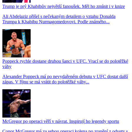
Trump je prý Khabibův největší fanoušek. Měl ho zmínit i v knize
Ali Abdelaziz přišel s nečekaným detailem o vztahu Donalda
Trumpa k Khabibu Nurmagomedovovi. Podle známého...
Poppeck rychle dostane druhou šanci v UFC. Vrací se do polotěžké
váhy
Alexander Poppeck má po nevydařeném debutu v UFC dostat další
zápas. V říjnu se má vrátit do polotěžké váhy...
McGregor po operaci věří v návrat. Inspirují ho legendy sportu
Conor McGregor má za sebou operaci kolena po zranění z odvety s