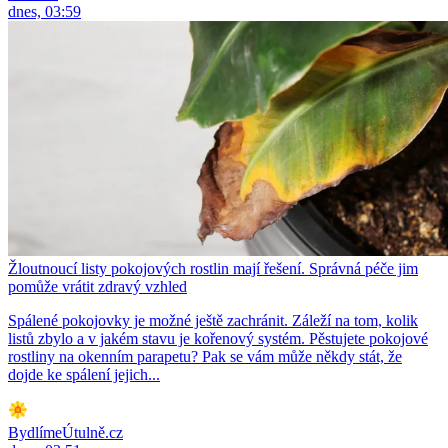
dnes, 03:59
Žloutnoucí listy pokojových rostlin mají řešení. Správná péče jim
pomůže vrátit zdravý vzhled
Spálené pokojovky je možné ještě zachránit. Záleží na tom, kolik
listů zbylo a v jakém stavu je kořenový systém. Pěstujete pokojové
rostliny na okenním parapetu? Pak se vám může někdy stát, že
dojde ke spálení jejich...
BydlímeÚtulně.cz