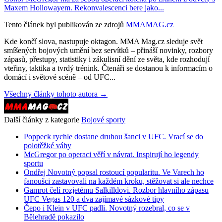
Maxem Hollowayem. Rekonvalescenci bere jako...
Tento článek byl publikován ze zdrojů
MMAMAG.cz
Kde končí slova, nastupuje oktagon. MMA Mag.cz sleduje svět
smíšených bojových umění bez servítků – přináší novinky, rozbory
zápasů, přestupy, statistiky i zákulisní dění ze světa, kde rozhodují
vteřiny, taktika a tvrdý trénink. Čtenáři se dostanou k informacím o
domácí i světové scéně – od UFC...
Všechny články tohoto autora →
Další články z kategorie
Bojové sporty
Poppeck rychle dostane druhou šanci v UFC. Vrací se do
polotěžké váhy
McGregor po operaci věří v návrat. Inspirují ho legendy
sportu
Ondřej Novotný popsal rostoucí popularitu. Ve Varech ho
fanoušci zastavovali na každém kroku, stěžovat si ale nechce
Gamrot čelí rozjetému Salkilldovi. Rozbor hlavního zápasu
UFC Vegas 120 a dva zajímavé sázkové tipy
Čepo i Klein v UFC padli. Novotný rozebral, co se v
Bělehradě pokazilo