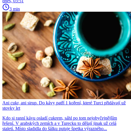
dnes, 03:51
3 min
Ani cukr, ani sirup. Do kávy patří 1 koření, které Turci přidávají už
stovky let
Kdo si ranní kávu osladí cukrem, sáhl po tom nejobyčejnějším
řešení. V arabských zemích a v Turecku to dělají jinak už celá
staletí. Místo sladidla do šálku putuje špetka výrazného...