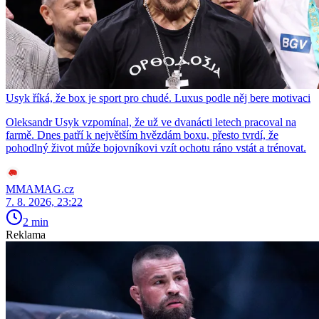
Usyk říká, že box je sport pro chudé. Luxus podle něj bere motivaci
Oleksandr Usyk vzpomínal, že už ve dvanácti letech pracoval na
farmě. Dnes patří k největším hvězdám boxu, přesto tvrdí, že
pohodlný život může bojovníkovi vzít ochotu ráno vstát a trénovat.
MMAMAG.cz
7. 8. 2026, 23:22
2 min
Reklama