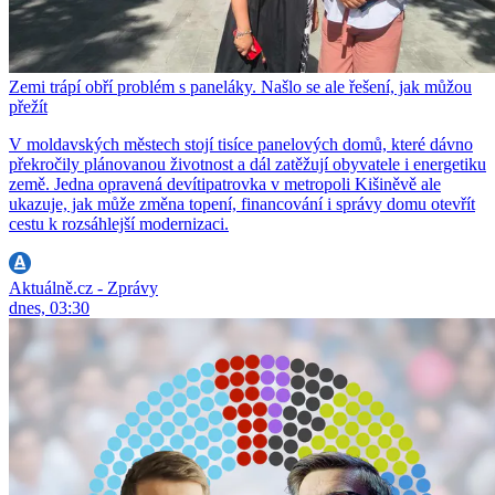
Zemi trápí obří problém s paneláky. Našlo se ale řešení, jak můžou
přežít
V moldavských městech stojí tisíce panelových domů, které dávno
překročily plánovanou životnost a dál zatěžují obyvatele i energetiku
země. Jedna opravená devítipatrovka v metropoli Kišiněvě ale
ukazuje, jak může změna topení, financování i správy domu otevřít
cestu k rozsáhlejší modernizaci.
Aktuálně.cz - Zprávy
dnes, 03:30