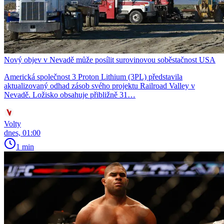
Nový objev v Nevadě může posílit surovinovou soběstačnost USA
Americká společnost 3 Proton Lithium (3PL) představila
aktualizovaný odhad zásob svého projektu Railroad Valley v
Nevadě. Ložisko obsahuje přibližně 31…
Volty
dnes, 01:00
1 min