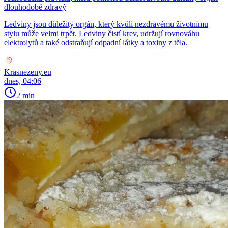
dlouhodobě zdravý
Ledviny jsou důležitý orgán, který kvůli nezdravému životnímu
stylu může velmi trpět. Ledviny čistí krev, udržují rovnováhu
elektrolytů a také odstraňují odpadní látky a toxiny z těla.
Krasnezeny.eu
dnes, 04:06
2 min