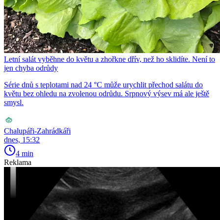
Letní salát vyběhne do květu a zhořkne dřív, než ho sklidíte. Není to
jen chyba odrůdy
Série dnů s teplotami nad 24 °C může urychlit přechod salátu do
květu bez ohledu na zvolenou odrůdu. Srpnový výsev má ale ještě
smysl.
Chalupáři-Zahrádkáři
dnes, 15:32
4 min
Reklama