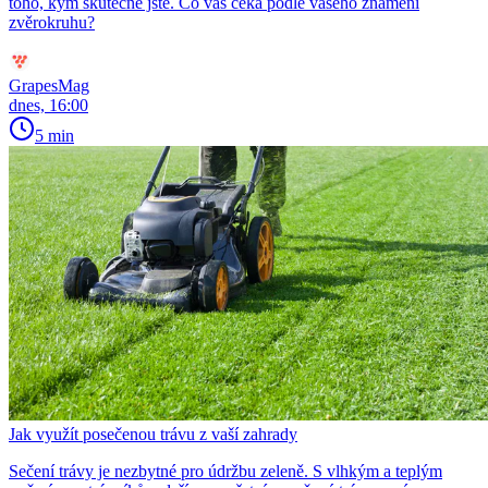
toho, kým skutečně jste. Co vás čeká podle vašeho znamení
zvěrokruhu?
GrapesMag
dnes, 16:00
5 min
Jak využít posečenou trávu z vaší zahrady
Sečení trávy je nezbytné pro údržbu zeleně. S vlhkým a teplým