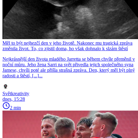
Měl to být nejhezčí den v jeho životě. Nakonec mu tragická zpráva
změnila život. To, co zjistil doma, ho však dohnalo k slzám štěstí
Nejkrásnější den života mladého Jarretta se během chvíle přeměnil v
noční můru. Jeho žena Sarri na svět přivedla jejich společného syna
Jamese, chvíli poté ale přišla strašná zpráva. Den, který měl být plný
radosti a štěstí, [...]...
Světkreativity
dnes, 15:28
2 min