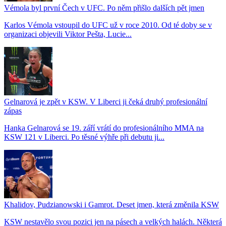
Vémola byl první Čech v UFC. Po něm přišlo dalších pět jmen
Karlos Vémola vstoupil do UFC už v roce 2010. Od té doby se v
organizaci objevili Viktor Pešta, Lucie...
Gelnarová je zpět v KSW. V Liberci ji čeká druhý profesionální
zápas
Hanka Gelnarová se 19. září vrátí do profesionálního MMA na
KSW 121 v Liberci. Po těsné výhře při debutu ji...
Khalidov, Pudzianowski i Gamrot. Deset jmen, která změnila KSW
KSW nestavělo svou pozici jen na pásech a velkých halách. Některá