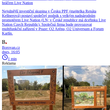
hráčem Live Nation
Nejsilnější investiční skupina v Česku PPF (majitelka Renáta
Kellnerová) postaví společný podnik s velkým nadnárodním
promotérem Live Nation (LN; v České republice má dceřinku Live
Nation Czech Republic). Společná firma bude provozovat
multifunkční zařízení v Praze: O2 Arénu, O2 Universum a Forum
Karlín.
Borovan.cz
dnes, 16:05
1 min
Reklama