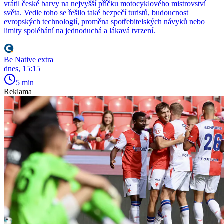
vrátil české barvy na nejvyšší příčku motocyklového mistrovství
světa. Vedle toho se řešilo také bezpečí turistů, budoucnost
evropských technologií, proměna spotřebitelských návyků nebo
limity spoléhání na jednoduchá a lákavá tvrzení.
Be Native extra
dnes, 15:15
5 min
Reklama