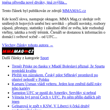
jména přivedla nové diváky, jiná zvýšila...
Tento článek byl publikován ze zdrojů
MMAMAG.cz
Kde končí slova, nastupuje oktagon. MMA Mag.cz sleduje svět
smíšených bojových umění bez servítků – přináší novinky, rozbory
zápasů, přestupy, statistiky i zákulisní dění ze světa, kde rozhodují
vteřiny, taktika a tvrdý trénink. Čtenáři se dostanou k informacím o
domácí i světové scéně – od UFC...
Všechny články tohoto autora →
Další články z kategorie
Sport
Trenér Priske po fiasku v Mladé Boleslavi přiznal, že Sparta
postrádá kvalitu
Přežili jen zázrakem. Český pilot Stříteský promluvil po
ohnivé nehodě v Polsku
Kamaru Usman vládl velteru. Jeden kop změnil další roky
jeho kariéry
Šampion UFC se pustil do Ameriky. Servítky si nebral
Vémola byl první Čech v UFC. Po něm přišlo dalších pět
jmen
Gelnarová je zpět v KSW. V Liberci ji čeká druhý