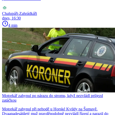
Chalupáři-Zahrádkáři
dnes, 16:30
4 min
Motorkář zahynul po nárazu do stromu, když nezvládl průjezd
zatáčkou
Motorkář zahynul při nehodě u Horské Kvildy na Šumavě.
Dvaapadesátiletý muž pravděpodobně nezvládl řízení a narazil do