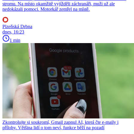
stromu. Na místo okamžitě vyjížděli záchranáři, muži už ale
nedokázali pomoci. Motorkář zemřel na místě.
Plzeňská Drbna
dnes, 16:23
1 min
Zkontrolujte si soukromí, Gmail zapnul AI, která čte e-maily i
přílohy. Většina lidí o tom neví, funkce běží na pozadí