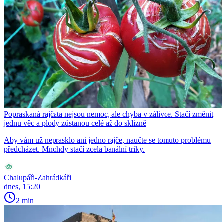
Popraskaná rajčata nejsou nemoc, ale chyba v zálivce. Stačí změnit
jednu věc a plody zůstanou celé až do sklizně
Aby vám už neprasklo ani jedno rajče, naučte se tomuto problému
předcházet. Mnohdy stačí zcela banální triky.
Chalupáři-Zahrádkáři
dnes, 15:20
2 min