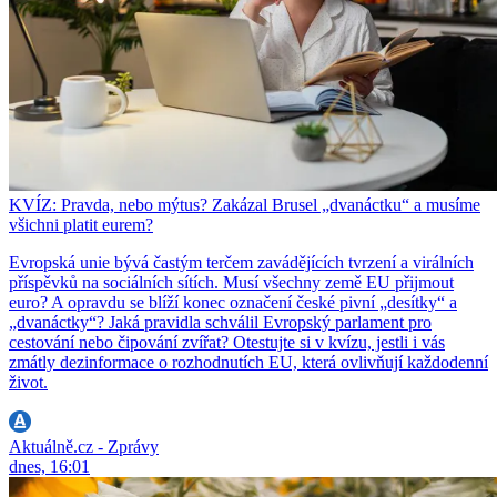
KVÍZ: Pravda, nebo mýtus? Zakázal Brusel „dvanáctku“ a musíme
všichni platit eurem?
Evropská unie bývá častým terčem zavádějících tvrzení a virálních
příspěvků na sociálních sítích. Musí všechny země EU přijmout
euro? A opravdu se blíží konec označení české pivní „desítky“ a
„dvanáctky“? Jaká pravidla schválil Evropský parlament pro
cestování nebo čipování zvířat? Otestujte si v kvízu, jestli i vás
zmátly dezinformace o rozhodnutích EU, která ovlivňují každodenní
život.
Aktuálně.cz - Zprávy
dnes, 16:01