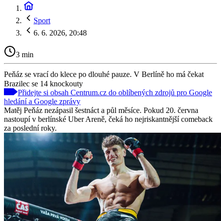
Sport
6. 6. 2026, 20:48
3 min
Peňáz se vrací do klece po dlouhé pauze. V Berlíně ho má čekat
Brazilec se 14 knockouty
Přidejte si obsah Centrum.cz do oblíbených zdrojů pro Google
hledání a Google zprávy
Matěj Peňáz nezápasil šestnáct a půl měsíce. Pokud 20. června
nastoupí v berlínské Uber Areně, čeká ho nejriskantnější comeback
za poslední roky.