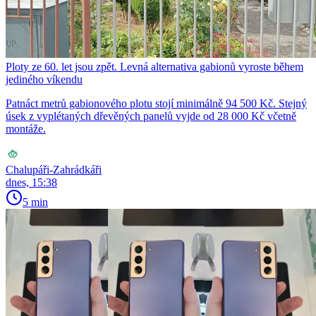
Ploty ze 60. let jsou zpět. Levná alternativa gabionů vyroste během
jediného víkendu
Patnáct metrů gabionového plotu stojí minimálně 94 500 Kč. Stejný
úsek z vyplétaných dřevěných panelů vyjde od 28 000 Kč včetně
montáže.
Chalupáři-Zahrádkáři
dnes, 15:38
5 min