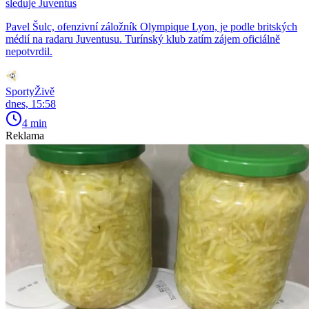
sleduje Juventus
Pavel Šulc, ofenzivní záložník Olympique Lyon, je podle britských
médií na radaru Juventusu. Turínský klub zatím zájem oficiálně
nepotvrdil.
SportyŽivě
dnes, 15:58
4 min
Reklama