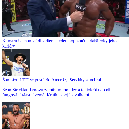
Kamaru Usman vládl velteru. Jeden kop změnil další roky jeho
kariéry
Šampion UFC se pustil do Ameriky. Servítky si nebral
Sean Strickland znovu zamířil mimo klec a tentokrát napadl
fungování vlastní země. Kritiku spojil s válkami...