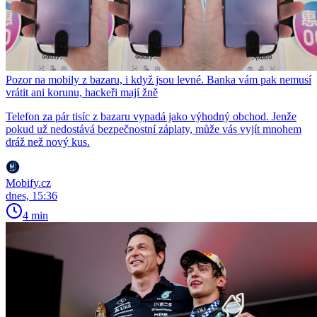
Pozor na mobily z bazaru, i když jsou levné. Banka vám pak nemusí
vrátit ani korunu, hackeři mají žně
Telefon za pár tisíc z bazaru vypadá jako výhodný obchod. Jenže
pokud už nedostává bezpečnostní záplaty, může vás vyjít mnohem
dráž než nový kus.
Mobify.cz
dnes, 15:36
4 min