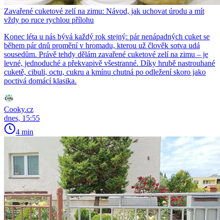
Zavařené cuketové zelí na zimu: Návod, jak uchovat úrodu a mít
vždy po ruce rychlou přílohu
Konec léta u nás bývá každý rok stejný: pár nenápadných cuket se
během pár dnů promění v hromadu, kterou už člověk sotva udá
sousedům. Právě tehdy dělám zavařené cuketové zelí na zimu – je
levné, jednoduché a překvapivě všestranné. Díky hrubě nastrouhané
cuketě, cibuli, octu, cukru a kmínu chutná po odležení skoro jako
poctivá domácí klasika.
Cooky.cz
dnes, 15:55
4 min