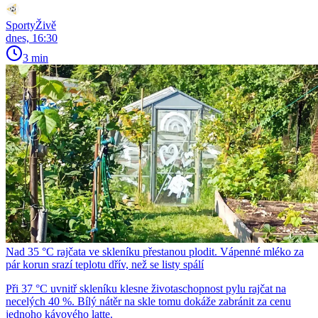
SportyŽivě
dnes, 16:30
3 min
Nad 35 °C rajčata ve skleníku přestanou plodit. Vápenné mléko za
pár korun srazí teplotu dřív, než se listy spálí
Při 37 °C uvnitř skleníku klesne životaschopnost pylu rajčat na
necelých 40 %. Bílý nátěr na skle tomu dokáže zabránit za cenu
jednoho kávového latte.