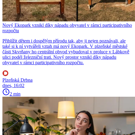
Nový Ekopark vznikl díky nápadu obyvatel v rámci participativního
rozpočtu
Přiblížit dětem i dospělým přírodu tak, aby ji nejen poznávali, ale
také si k ní vytvářeli vztah má nový Ekopark. V plzeňské městské
části Skvrňany ho centrální obvod vybudoval v proluce v Lábkově
ulici podél železniční trati. Nový prostor vznikl díky nápadu
obyvatel v rámci participativního rozpočtu.
Plzeňská Drbna
dnes, 16:02
2 min