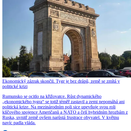
Ekonomický zázrak skončil. Tygr je bez drápů, země se zmítá v
politické krizi
Rumunsko se ocitlo na křižovatce. Růst dynamického
„ekonomického tygra“ se totiž téměř zastavil a zemi nepomáhá ani
politická krize. Na mezinárodním poli sice upevňuje svou roli
klíčového spojence Američanů a NATO a čelí hybridním hrozbám z
Ruska, uvnitř země ovšem narůstá frustrace obyvatel. V květnu
navíc padla vláda.