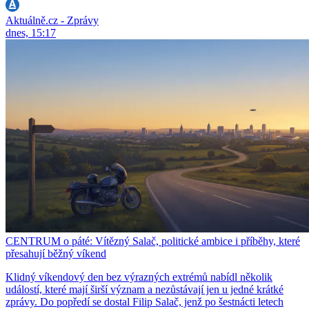
Aktuálně.cz - Zprávy
dnes, 15:17
CENTRUM o páté: Vítězný Salač, politické ambice i příběhy, které
přesahují běžný víkend
Klidný víkendový den bez výrazných extrémů nabídl několik
událostí, které mají širší význam a nezůstávají jen u jedné krátké
zprávy. Do popředí se dostal Filip Salač, jenž po šestnácti letech