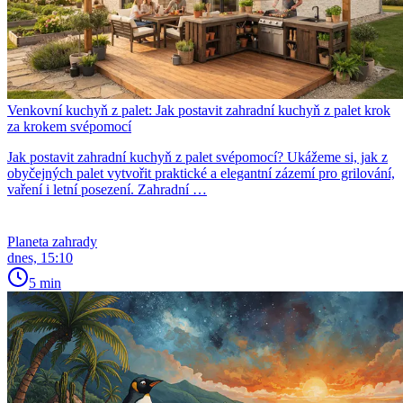
Venkovní kuchyň z palet: Jak postavit zahradní kuchyň z palet krok
za krokem svépomocí
Jak postavit zahradní kuchyň z palet svépomocí? Ukážeme si, jak z
obyčejných palet vytvořit praktické a elegantní zázemí pro grilování,
vaření i letní posezení. Zahradní …
Planeta zahrady
dnes, 15:10
5 min