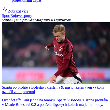
profesionální zápas
Zobrazit více
Sport
Bojové sporty
Vybrali jsme pro vás
Magazíny a zajímavosti
Sparta po prohře s Boleslaví klesla na 9. místo. Zelený její výkony
označil za impotentní
Dvanáct střel, ani jedna na branku. Sparta v sobotu 8. srpna prohrála
v Mladé Boleslavi 0:2 a po třech ligových kolech má jen tři body.