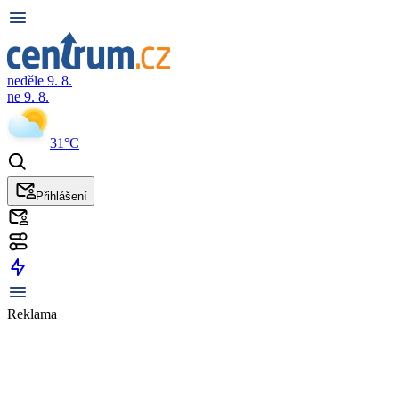
neděle 9. 8.
ne 9. 8.
31°C
Přihlášení
Reklama