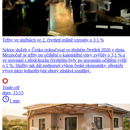
Tržby ve službách ve 2. čtvrtletí reálně vzrostly o 3,1 %
Sektor služeb v Česku pokračoval ve druhém čtvrtletí 2026 v růstu.
Meziročně se tržby po očištění o kalendářní vlivy zvýšily o 3,1 % a
ve srovnání s předchozím čtvrtletím byly po sezonním očištění vyšší
o 1 %. Služby tak dál podporují výkon české ekonomiky, přestože
vývoj mezi jednotlivými obory zůstává rozdílný.
Trade-off
dnes, 15:15
1 min