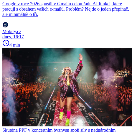
Google v roce 2026 spustil v Gmailu celou řadu AI funkcí, které
pracují s obsahem vašich e-mailů. Problém? Nejde o jeden přepínač,
ale minimálně o tři.
Mobify.cz
dnes, 16:17
4 min
Skupina PPF v koncertním byznysu spojí síly s nadnárodním