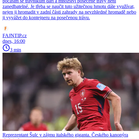
počasím se trávníkům daří a množství posečené trávy není
zanedbatelné. Je třeba se naučit tuto užitečnou hmotu dále využívat,
nejen ji hromadit v zadní části zahrady na nevzhledné hromadě nebo
ji vyvážet do kontejneru na posečenou trávu.
FAJNTIP.cz
dnes, 16:00
3 min
Reprezentant Šulc v zájmu italského giganta. Českého kanonýra