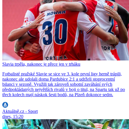
Slavia trpěla, nakonec je přece jen v trháku
Fotbalisté pražské Slavie se sice ve 3. kole první ligy herně trápili,
nakonec ale udolali doma Pardubice 2:1 a udrželi stoprocentní
bilanci v sezoně. Využili tak zároveň sobotní zaváhání svých
předpokládaných největších rivalů v boji o titul, na Spartu tak už po
třech kolech mají náskok šesti bodů, na Plzeň dokonce sedm.
Aktuálně.cz - Sport
dnes, 15:20