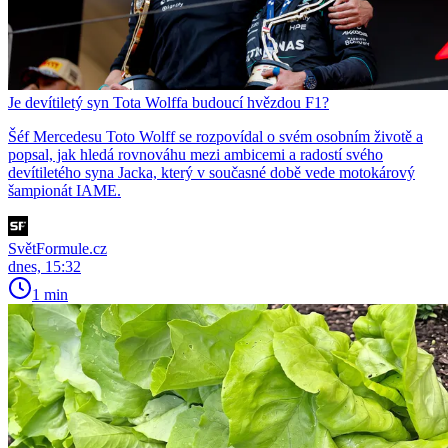
Je devítiletý syn Tota Wolffa budoucí hvězdou F1?
Šéf Mercedesu Toto Wolff se rozpovídal o svém osobním životě a
popsal, jak hledá rovnováhu mezi ambicemi a radostí svého
devítiletého syna Jacka, který v současné době vede motokárový
šampionát IAME.
SvětFormule.cz
dnes, 15:32
1 min