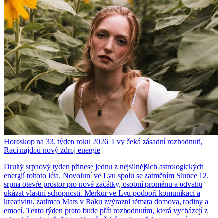
Horoskop na 33. týden roku 2026: Lvy čeká zásadní rozhodnutí,
Raci najdou nový zdroj energie
Druhý srpnový týden přinese jednu z nejsilnějších astrologických
energií tohoto léta. Novoluní ve Lvu spolu se zatměním Slunce 12.
srpna otevře prostor pro nové začátky, osobní proměnu a odvahu
ukázat vlastní schopnosti. Merkur ve Lvu podpoří komunikaci a
kreativitu, zatímco Mars v Raku zvýrazní témata domova, rodiny a
emocí. Tento týden proto bude přát rozhodnutím, která vycházejí z