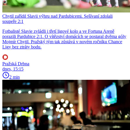
Chytil zařídil Slavii výhru nad Pardubicemi. Sešívaní zdolali
soupeře 2:1
Fotbalisté Slavie zvládli i třetí ligové kolo a ve Fortuna Areně
porazili Pardubice 2:1. O vítězství domácích se postaral dvěma góly
Mojmír Chytil. Pražský tým tak zůstává v novém ročníku Chance
Ligy bez ztráty bodu.
Pražská Drbna
dnes, 15:15
2 min