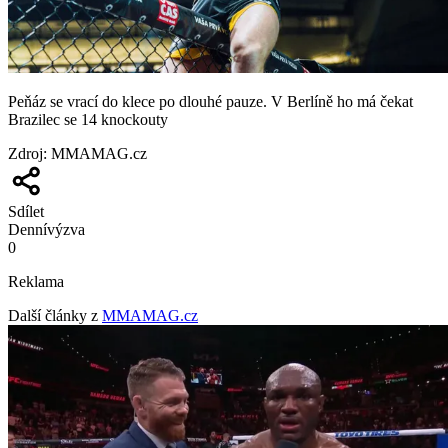
Peňáz se vrací do klece po dlouhé pauze. V Berlíně ho má čekat
Brazilec se 14 knockouty
Zdroj
:
MMAMAG.cz
Sdílet
Denní
výzva
0
Reklama
Další články z
MMAMAG.cz