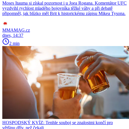
Moses Itauma si získal pozornost i u Joea Rogana. Komentátor UFC
vyzdvihl rychlost mladého bojovníka těžké váhy a při debatě
připomněl, jak blízko měl Brit k historickému zápisu Mikea Tysona.
MMAMAG.cz
dnes, 14:37
2 min
HOSPODSKÝ KVÍZ: Tenhle souboj se znalostmi končí pro
většinu dřív, než čekali