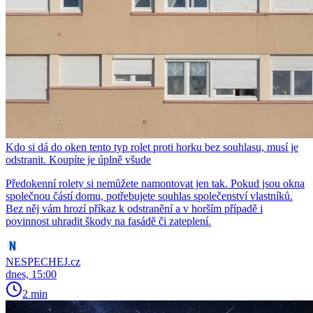
Kdo si dá do oken tento typ rolet proti horku bez souhlasu, musí je
odstranit. Koupíte je úplně všude
Předokenní rolety si nemůžete namontovat jen tak. Pokud jsou okna
společnou částí domu, potřebujete souhlas společenství vlastníků.
Bez něj vám hrozí příkaz k odstranění a v horším případě i
povinnost uhradit škody na fasádě či zateplení.
NESPECHEJ.cz
dnes, 15:00
2 min