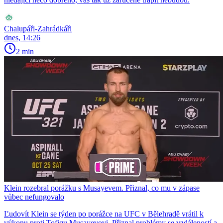
Chalupáři-Zahrádkáři
dnes, 14:26
2 min
Klein rozebral porážku s Musayevem. Přiznal, co mu v zápase
vůbec nefungovalo
Ľudovít Klein se týden po porážce na UFC v Bělehradě vrátil k
výkonu proti Tofiqu Musayevovi. Přiznal problémy se vzdáleností a