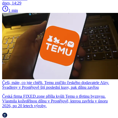
dnes, 14:29
1 min
Češi, máte, co jste chtěli. Temu zničilo českého dodavatele Alzy.
Švadleny v Prostějově šijí poslední kusy, pak dílnu zavřou
Česká firma FIXED.zone přišla kvůli Temu o třetinu byznysu.
Vlastnila kožedělnou dílnu v Prostějově, kterou zavřela v únoru
2026, po 20 letech výroby.