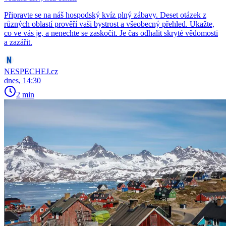
Připravte se na náš hospodský kvíz plný zábavy. Deset otázek z
různých oblastí prověří vaši bystrost a všeobecný přehled. Ukažte,
co ve vás je, a nenechte se zaskočit. Je čas odhalit skryté vědomosti
a zazářit.
NESPECHEJ.cz
dnes, 14:30
2 min