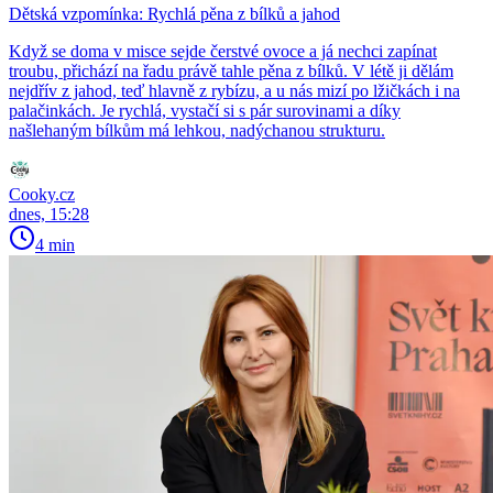
Dětská vzpomínka: Rychlá pěna z bílků a jahod
Když se doma v misce sejde čerstvé ovoce a já nechci zapínat
troubu, přichází na řadu právě tahle pěna z bílků. V létě ji dělám
nejdřív z jahod, teď hlavně z rybízu, a u nás mizí po lžičkách i na
palačinkách. Je rychlá, vystačí si s pár surovinami a díky
našlehaným bílkům má lehkou, nadýchanou strukturu.
Cooky.cz
dnes, 15:28
4 min