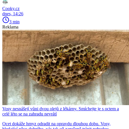
Cooky.cz
dnes, 14:26
3 min
Reklama
Vosy nesnášejí vůni dvou olejů z lékárny. Smíchejte je s octem a
celé léto se na zahradu nevrátí
Ocet dokáže hmyz odradit na opravdu dlouhou dobu. Vosy,
hledající něco dobrého, vás tak už zaručeně trápit nebudou.