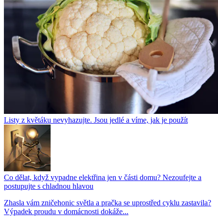
Listy z květáku nevyhazujte. Jsou jedlé a víme, jak je použít
Co dělat, když vypadne elektřina jen v části domu? Nezoufejte a
postupujte s chladnou hlavou
Zhasla vám zničehonic světla a pračka se uprostřed cyklu zastavila?
Výpadek proudu v domácnosti dokáže...