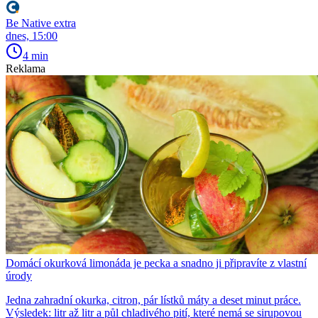
Be Native extra
dnes, 15:00
4 min
Reklama
Domácí okurková limonáda je pecka a snadno ji připravíte z vlastní
úrody
Jedna zahradní okurka, citron, pár lístků máty a deset minut práce.
Výsledek: litr až litr a půl chladivého pití, které nemá se sirupovou