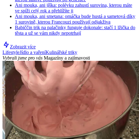
Ani mouka, ani jíška: polévku zahustí surovina, kterou máte
ve spíži celý rok a přehlížíte ji
Ani mouka, ani smetana: omáčka bude hustá a sametová díky
1 surovině, kterou Francouzi používají odjakživa
Babiččin trik na palačinky funguje dokonale: stačí 1 lžička do
těsta a už se vám nikdy nepotrhají
Zobrazit více
Lifestyle
Jídlo a vaření
Kulinářské triky
Vybrali jsme pro vás
Magazíny a zajímavosti