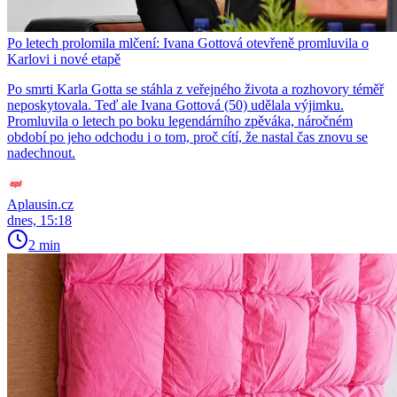
Po letech prolomila mlčení: Ivana Gottová otevřeně promluvila o
Karlovi i nové etapě
Po smrti Karla Gotta se stáhla z veřejného života a rozhovory téměř
neposkytovala. Teď ale Ivana Gottová (50) udělala výjimku.
Promluvila o letech po boku legendárního zpěváka, náročném
období po jeho odchodu i o tom, proč cítí, že nastal čas znovu se
nadechnout.
Aplausin.cz
dnes, 15:18
2 min