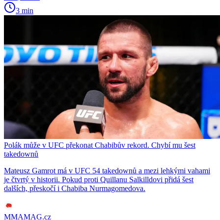
3 min
Polák může v UFC překonat Chabibův rekord. Chybí mu šest
takedownů
Mateusz Gamrot má v UFC 54 takedownů a mezi lehkými vahami
je čtvrtý v historii. Pokud proti Quillanu Salkilldovi přidá šest
dalších, přeskočí i Chabiba Nurmagomedova.
MMAMAG.cz