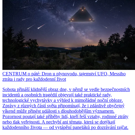
CENTRUM o páté: Dron u plynovodu, tajemství UFO, Messiho
ztráta i rady pro každodenní život
Sobota přináší klidnější obraz dne, v němž se vedle bezpečnostních
incidentů a osobních tragédií objevují také praktické rady,
technologické vychytávky a výhled k mimořádné noční obloze.
Zprávy z různých částí světa připomínají, že i zdánlivě obyčejný
víkend může přinést události s dlouhodobějším významem.
Pozornost poutají také příběhy lidí, kteří řeší vztahy, rodinné ztráty
nebo tlak veřejnosti. A nechybí ani témata, která se dotýkají
každodenního života — od vytápění paneláků po dozrávání rajčat.