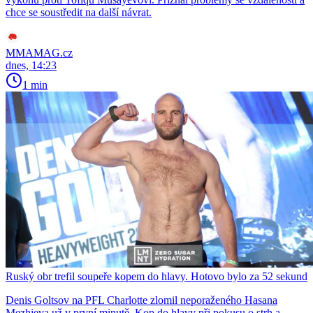
chce se soustředit na další návrat.
MMAMAG.cz
dnes, 14:23
1 min
Ruský obr trefil soupeře kopem do hlavy. Hotovo bylo za 52 sekund
Denis Goltsov na PFL Charlotte zlomil neporaženého Hasana
Mezhieva už v první minutě. Kop do hlavy při pokusu o strh a