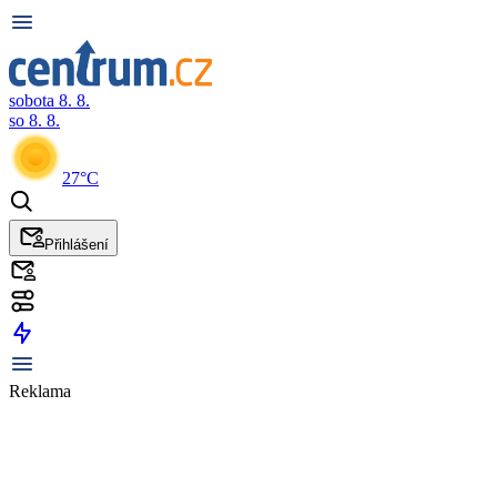
sobota 8. 8.
so 8. 8.
27°C
Přihlášení
Reklama