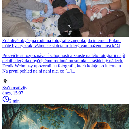
Zdánlivě obyčejná rodinná fotografie znepokojila internet. Pokud
máte bystrý zrak, všimnete si detailu, který vám nažene husí kůži
Procvičte si rozpoznávací schopnosti a zkuste na této fotografii najít
detail, který dá obyčejnému rodinnému snímku strašidelný nádech.
Deník Webniusy upozornil na fotografii, která koluje po internetu.
Na první pohled na ní není nic, co [...]...
Světkreativity
dnes, 15:07
2 min