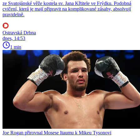
ze Svatojánské věže kostela sv. Jana Křtitele ve Frýdku. Podobná
cvičení, která je mají připravit na komplikované zásahy, absolvují
pravidelně.
Ostravská Drbna
dnes, 14:53
1 min
Joe Rogan přirovnal Mosese Itaumu k Mikeu Tysonovi