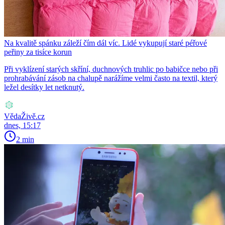
Na kvalitě spánku záleží čím dál víc. Lidé vykupují staré péřové
peřiny za tisíce korun
Při vyklízení starých skříní, duchnových truhlic po babičce nebo při
prohrabávání zásob na chalupě narážíme velmi často na textil, který
ležel desítky let netknutý.
VědaŽivě.cz
dnes, 15:17
2 min