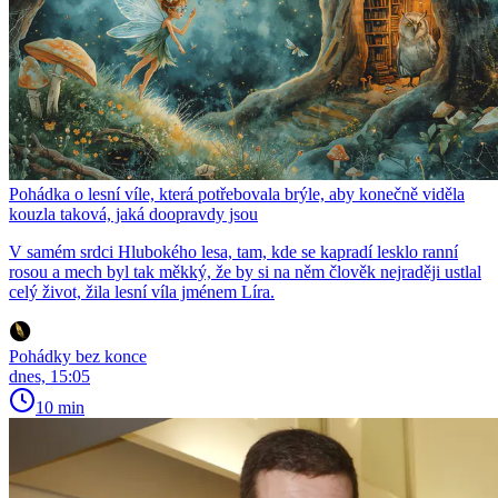
Pohádka o lesní víle, která potřebovala brýle, aby konečně viděla
kouzla taková, jaká doopravdy jsou
V samém srdci Hlubokého lesa, tam, kde se kapradí lesklo ranní
rosou a mech byl tak měkký, že by si na něm člověk nejraději ustlal
celý život, žila lesní víla jménem Líra.
Pohádky bez konce
dnes, 15:05
10 min