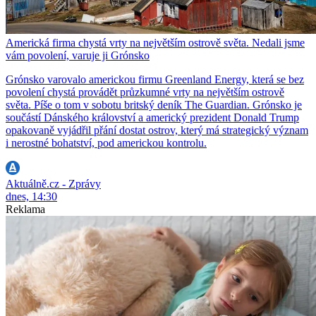
Americká firma chystá vrty na největším ostrově světa. Nedali jsme
vám povolení, varuje ji Grónsko
Grónsko varovalo americkou firmu Greenland Energy, která se bez
povolení chystá provádět průzkumné vrty na největším ostrově
světa. Píše o tom v sobotu britský deník The Guardian. Grónsko je
součástí Dánského království a americký prezident Donald Trump
opakovaně vyjádřil přání dostat ostrov, který má strategický význam
i nerostné bohatství, pod americkou kontrolu.
Aktuálně.cz - Zprávy
dnes, 14:30
Reklama