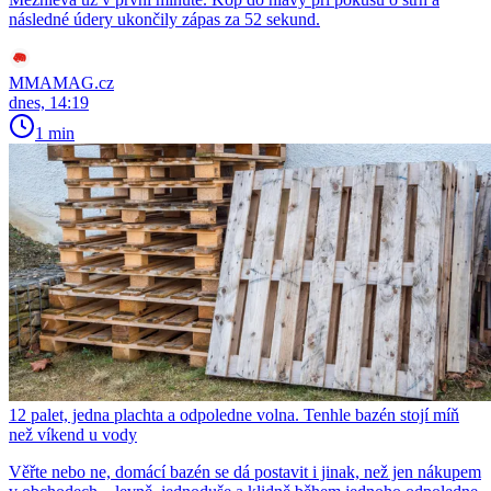
následné údery ukončily zápas za 52 sekund.
MMAMAG.cz
dnes, 14:19
1 min
12 palet, jedna plachta a odpoledne volna. Tenhle bazén stojí míň
než víkend u vody
Věřte nebo ne, domácí bazén se dá postavit i jinak, než jen nákupem