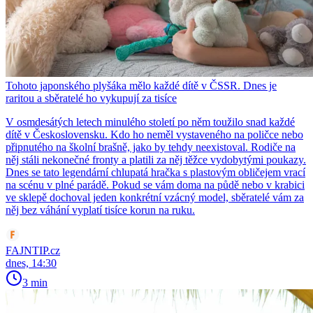
Tohoto japonského plyšáka mělo každé dítě v ČSSR. Dnes je
raritou a sběratelé ho vykupují za tisíce
V osmdesátých letech minulého století po něm toužilo snad každé
dítě v Československu. Kdo ho neměl vystaveného na poličce nebo
připnutého na školní brašně, jako by tehdy neexistoval. Rodiče na
něj stáli nekonečné fronty a platili za něj těžce vydobytými poukazy.
Dnes se tato legendární chlupatá hračka s plastovým obličejem vrací
na scénu v plné parádě. Pokud se vám doma na půdě nebo v krabici
ve sklepě dochoval jeden konkrétní vzácný model, sběratelé vám za
něj bez váhání vyplatí tisíce korun na ruku.
FAJNTIP.cz
dnes, 14:30
3 min