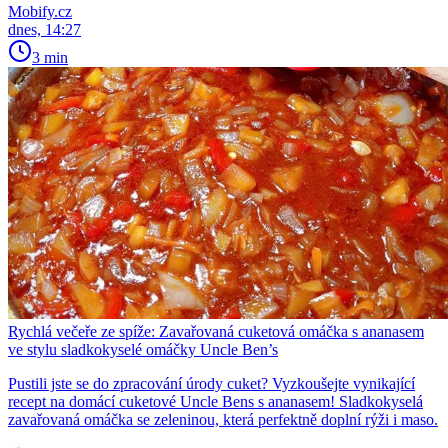
Mobify.cz
dnes, 14:27
3 min
Rychlá večeře ze spíže: Zavařovaná cuketová omáčka s ananasem
ve stylu sladkokyselé omáčky Uncle Ben’s
Pustili jste se do zpracování úrody cuket? Vyzkoušejte vynikající
recept na domácí cuketové Uncle Bens s ananasem! Sladkokyselá
zavařovaná omáčka se zeleninou, která perfektně doplní rýži i maso.