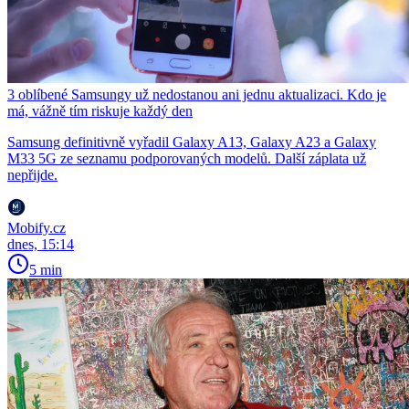
3 oblíbené Samsungy už nedostanou ani jednu aktualizaci. Kdo je
má, vážně tím riskuje každý den
Samsung definitivně vyřadil Galaxy A13, Galaxy A23 a Galaxy
M33 5G ze seznamu podporovaných modelů. Další záplata už
nepřijde.
Mobify.cz
dnes, 15:14
5 min