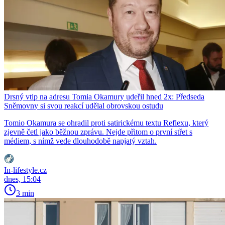
Drsný vtip na adresu Tomia Okamury udeřil hned 2x: Předseda
Sněmovny si svou reakcí udělal obrovskou ostudu
Tomio Okamura se ohradil proti satirickému textu Reflexu, který
zjevně četl jako běžnou zprávu. Nejde přitom o první střet s
médiem, s nímž vede dlouhodobě napjatý vztah.
In-lifestyle.cz
dnes, 15:04
3 min