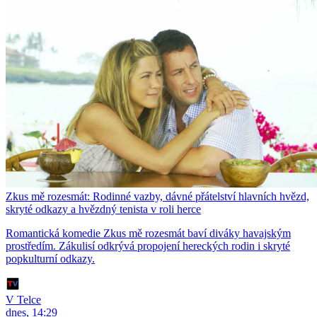
Zkus mě rozesmát: Rodinné vazby, dávné přátelství hlavních hvězd,
skryté odkazy a hvězdný tenista v roli herce
Romantická komedie Zkus mě rozesmát baví diváky havajským
prostředím. Zákulisí odkrývá propojení hereckých rodin i skryté
popkulturní odkazy.
V Telce
dnes, 14:29