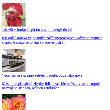
Jak vlít v horku slepicím novou energii do žil
Klesající snůška vajec může začít znepokojovat každého majitele
slepic. A může se to stát i v souvislosti s...
Večer nanesete, ráno setřete. Trouba bude jako nová
Mastnota, připálené zbytky jídla i zaschlé nečistoty se postupně
usazují na stěnách, roštech i dvířkách....