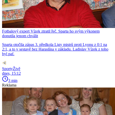
Fotbalový expert Vízek ztratil řeč. Sparta ho svým výkonem
donutila jenom chválit
Sparta otočila zápas 3. předkola Ligy mistrů proti Lyonu z 0:1 na
2:1, a to v sestavě bez Haraslína v základu. Ladislav Vízek z toho
byl paf.
SportyŽivě
dnes, 15:12
3 min
Reklama