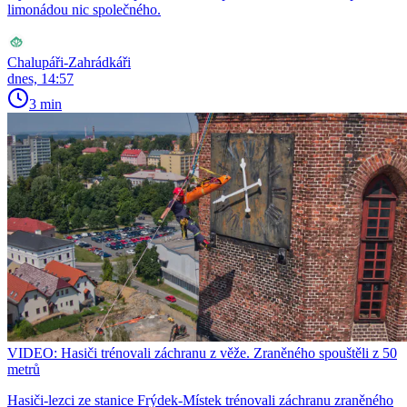
limonádou nic společného.
Chalupáři-Zahrádkáři
dnes, 14:57
3 min
VIDEO: Hasiči trénovali záchranu z věže. Zraněného spouštěli z 50
metrů
Hasiči-lezci ze stanice Frýdek-Místek trénovali záchranu zraněného