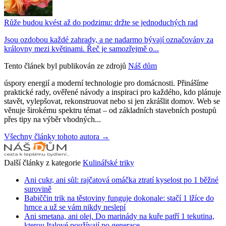
Růže budou kvést až do podzimu: držte se jednoduchých rad
Jsou ozdobou každé zahrady, a ne nadarmo bývají označovány za
královny mezi květinami. Řeč je samozřejmě o...
Tento článek byl publikován ze zdrojů
Náš dům
úspory energií a moderní technologie pro domácnosti. Přinášíme
praktické rady, ověřené návody a inspiraci pro každého, kdo plánuje
stavět, vylepšovat, rekonstruovat nebo si jen zkrášlit domov. Web se
věnuje širokému spektru témat – od základních stavebních postupů
přes tipy na výběr vhodných...
Všechny články tohoto autora →
Další články z kategorie
Kulinářské triky
Ani cukr, ani sůl: rajčatová omáčka ztratí kyselost po 1 běžné
surovině
Babiččin trik na těstoviny funguje dokonale: stačí 1 lžíce do
hrnce a už se vám nikdy neslepí
Ani smetana, ani olej. Do marinády na kuře patří 1 tekutina,
kterou Italové používají po generace