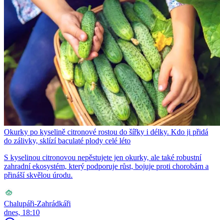
Okurky po kyselině citronové rostou do šířky i délky. Kdo ji přidá
do zálivky, sklízí baculaté plody celé léto
S kyselinou citronovou nepěstujete jen okurky, ale také robustní
zahradní ekosystém, který podporuje růst, bojuje proti chorobám a
přináší skvělou úrodu.
Chalupáři-Zahrádkáři
dnes, 18:10