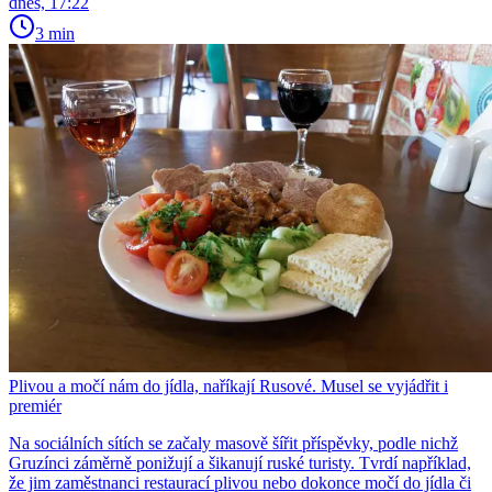
dnes, 17:22
3 min
Plivou a močí nám do jídla, naříkají Rusové. Musel se vyjádřit i
premiér
Na sociálních sítích se začaly masově šířit příspěvky, podle nichž
Gruzínci záměrně ponižují a šikanují ruské turisty. Tvrdí například,
že jim zaměstnanci restaurací plivou nebo dokonce močí do jídla či