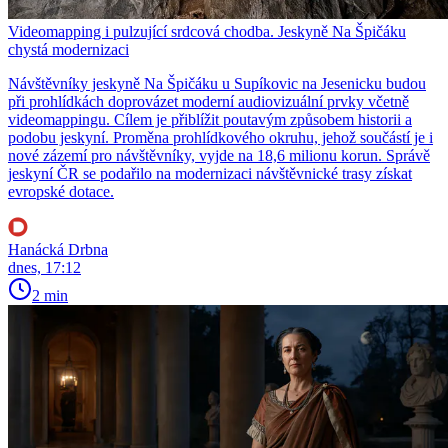
Videomapping i pulzující srdcová chodba. Jeskyně Na Špičáku
chystá modernizaci
Návštěvníky jeskyně Na Špičáku u Supíkovic na Jesenicku budou
při prohlídkách doprovázet moderní audiovizuální prvky včetně
videomappingu. Cílem je přiblížit poutavým způsobem historii a
podobu jeskyní. Proměna prohlídkového okruhu, jehož součástí je i
nové zázemí pro návštěvníky, vyjde na 18,6 milionu korun. Správě
jeskyní ČR se podařilo na modernizaci návštěvnické trasy získat
evropské dotace.
Hanácká Drbna
dnes, 17:12
2 min