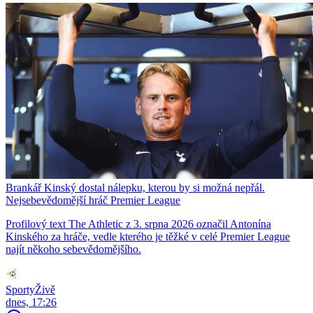
Brankář Kinský dostal nálepku, kterou by si možná nepřál.
Nejsebevědomější hráč Premier League
Profilový text The Athletic z 3. srpna 2026 označil Antonína
Kinského za hráče, vedle kterého je těžké v celé Premier League
najít někoho sebevědomějšího.
SportyŽivě
dnes, 17:26