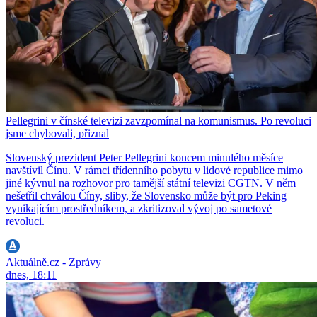
Pellegrini v čínské televizi zavzpomínal na komunismus. Po revoluci
jsme chybovali, přiznal
Slovenský prezident Peter Pellegrini koncem minulého měsíce
navštívil Čínu. V rámci třídenního pobytu v lidové republice mimo
jiné kývnul na rozhovor pro tamější státní televizi CGTN. V něm
nešetřil chválou Číny, sliby, že Slovensko může být pro Peking
vynikajícím prostředníkem, a zkritizoval vývoj po sametové
revoluci.
Aktuálně.cz - Zprávy
dnes, 18:11