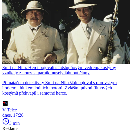
Smrt na Nilu: Herci bojovali s 54stupňovým vedrem, kostýmy
vznikaly z nouze a parník musely táhnout čluny
Při natáčení detektivky Smrt na Nilu štáb bojoval s obrovským
horkem i hlukem lodních motorů. Zvláštní původ filmových
kostýmů překvapil i samotné herce.
V Telce
dnes, 17:28
3 min
Reklama