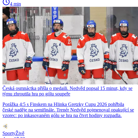
4 min
Česká osmnáctka přišla o medaili. Nedvěd popsal 15 minut, kdy se
týmu zhroutila hra po gólu soupeře
Porážka 4:5 s Finskem na Hlinka Gretzky Cupu 2026 pohřbila
české naděje na semifinále. Trenér Nedvěd pojmenoval opakující se
vzorec: po inkasovaném gólu se hra na čtvrt hodiny rozpadla.
SportyŽivě