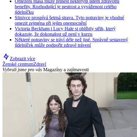
Omezení masa může přinést některým lidem zdravotní
benefity. Rozhodující je pestrost a vyváženost celého
jídelníčku
Slinivce prospívá šetrná strava. Tyto potraviny je vhodné
omezit zejména při jejím onemocnění
Victoria Beckham i Lucy Hale si oblíbily střih, který
dokazuje, že dokonalost už není v kurzu
Některé potraviny se tráví déle než jiné. Správně sestavený
jídelníček může podpořit zdravé trávení
Zobrazit více
Ženské centrum
Zdraví
Vybrali jsme pro vás
Magazíny a zajímavosti