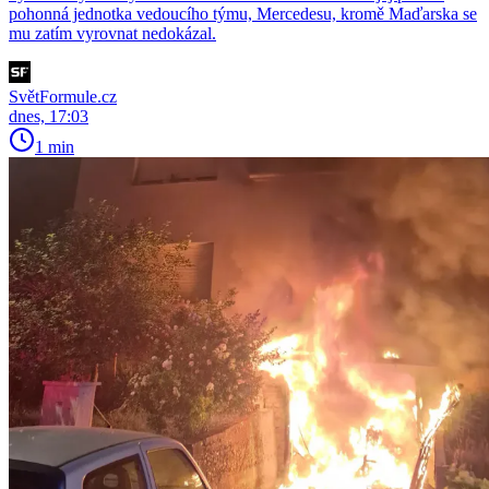
pohonná jednotka vedoucího týmu, Mercedesu, kromě Maďarska se
mu zatím vyrovnat nedokázal.
SvětFormule.cz
dnes, 17:03
1 min