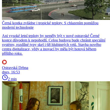
Černá kostka zvládne i tropické teploty. S chlazením pomůžou
moderní technologie
Ani vysoké letní teploty by neměly být v nové ostravské Černé
kostce důvodem k nepohodlí. Celou budovu bude chránit speciální
systémy, rozdílné typy skel i 68 hlubinných vrtů. Stavba nového
centra digitalizace, vědy a inovací by měla být hotová během
příštího roku.
Ostravská Drbna
dnes, 16:53
2 min