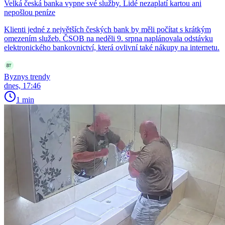
Velká česká banka vypne své služby. Lidé nezaplatí kartou ani
nepošlou peníze
Klienti jedné z největších českých bank by měli počítat s krátkým
omezením služeb. ČSOB na neděli 9. srpna naplánovala odstávku
elektronického bankovnictví, která ovlivní také nákupy na internetu.
Byznys trendy
dnes, 17:46
1 min