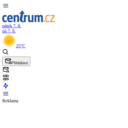
pátek 7. 8.
pá 7. 8.
25°C
Přihlášení
Reklama