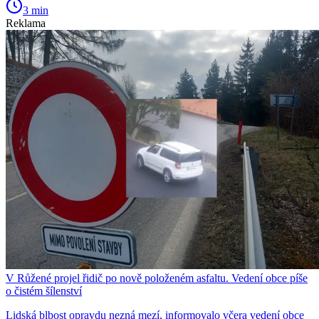
3 min
Reklama
V Růžené projel řidič po nově položeném asfaltu. Vedení obce píše
o čistém šílenství
Lidská blbost opravdu nezná mezí, informovalo včera vedení obce