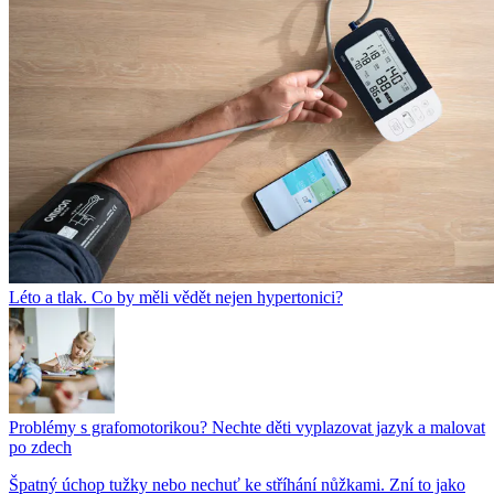
Léto a tlak. Co by měli vědět nejen hypertonici?
Problémy s grafomotorikou? Nechte děti vyplazovat jazyk a malovat
po zdech
Špatný úchop tužky nebo nechuť ke stříhání nůžkami. Zní to jako