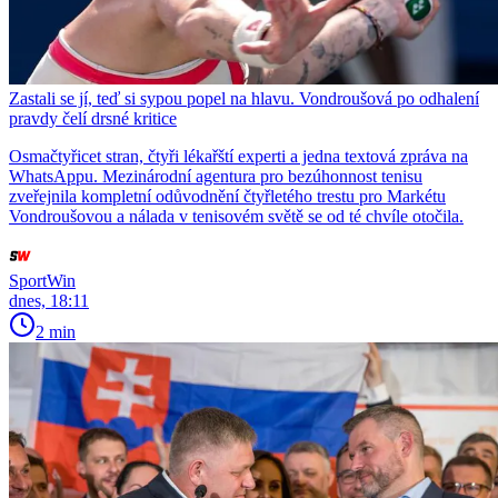
Zastali se jí, teď si sypou popel na hlavu. Vondroušová po odhalení
pravdy čelí drsné kritice
Osmačtyřicet stran, čtyři lékařští experti a jedna textová zpráva na
WhatsAppu. Mezinárodní agentura pro bezúhonnost tenisu
zveřejnila kompletní odůvodnění čtyřletého trestu pro Markétu
Vondroušovou a nálada v tenisovém světě se od té chvíle otočila.
SportWin
dnes, 18:11
2 min