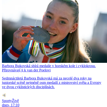
Barbora Bukovská sbírá medaile v horském kole i cyklokrosu.
Přirovnávají ji k van der Poelovi
Sedmnáctiletá Barbora Bukovská má za necelé dva roky na
juniorské scéně nejméně osm medailí z mistrovství světa a Evropy
ve dvou cyklistických disciplínách.
SportyŽivě
dnes, 17:10