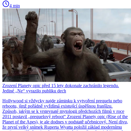
4 min
Zrození Planety opic před 15 lety dokonale zachránilo legendu.
Jediné „Ne“ vyrazilo publiku dech
Hollywood si vždycky najde záminku k vytvoření prequelu nebo
rebootu, jímž pořádně vyždímá existující úspěšnou franšízu.
Způsob, jakým se k vrstevnaté mytologii předchozích filmů v roce
2011 postavil „prequelový reboot“ Zrození Planety opic (Rise of the
Planet of the Apes), je ale dodnes v podstatě učebnicový. Není divu,
že první velký snímek Ruperta Wyatta položil základ modernímu