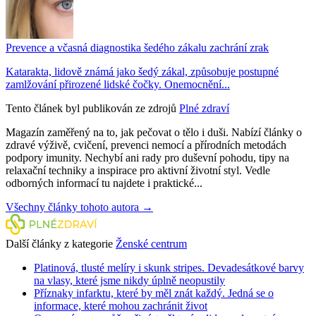
Prevence a včasná diagnostika šedého zákalu zachrání zrak
Katarakta, lidově známá jako šedý zákal, způsobuje postupné
zamlžování přirozené lidské čočky. Onemocnění...
Tento článek byl publikován ze zdrojů
Plné zdraví
Magazín zaměřený na to, jak pečovat o tělo i duši. Nabízí články o
zdravé výživě, cvičení, prevenci nemocí a přírodních metodách
podpory imunity. Nechybí ani rady pro duševní pohodu, tipy na
relaxační techniky a inspirace pro aktivní životní styl. Vedle
odborných informací tu najdete i praktické...
Všechny články tohoto autora →
Další články z kategorie
Ženské centrum
Platinová, tlusté melíry i skunk stripes. Devadesátkové barvy
na vlasy, které jsme nikdy úplně neopustily
Příznaky infarktu, které by měl znát každý. Jedná se o
informace, které mohou zachránit život