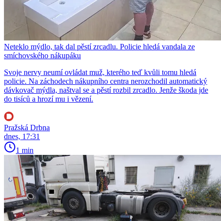
Neteklo mýdlo, tak dal pěstí zrcadlu. Policie hledá vandala ze
smíchovského nákupáku
Svoje nervy neumí ovládat muž, kterého teď kvůli tomu hledá
policie. Na záchodech nákupního centra nerozchodil automatický
dávkovač mýdla, naštval se a pěstí rozbil zrcadlo. Jenže škoda jde
do tisíců a hrozí mu i vězení.
Pražská Drbna
dnes, 17:31
1 min