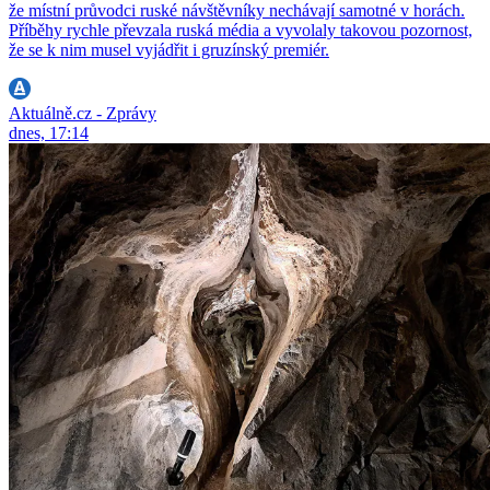
že místní průvodci ruské návštěvníky nechávají samotné v horách.
Příběhy rychle převzala ruská média a vyvolaly takovou pozornost,
že se k nim musel vyjádřit i gruzínský premiér.
Aktuálně.cz - Zprávy
dnes, 17:14