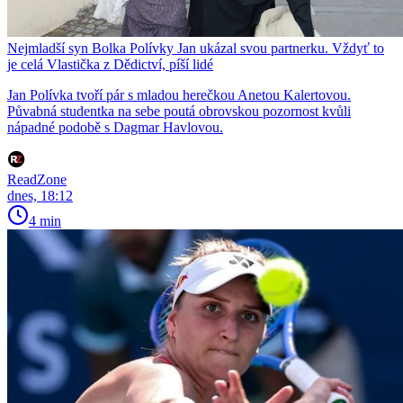
Nejmladší syn Bolka Polívky Jan ukázal svou partnerku. Vždyť to
je celá Vlastička z Dědictví, píší lidé
Jan Polívka tvoří pár s mladou herečkou Anetou Kalertovou.
Půvabná studentka na sebe poutá obrovskou pozornost kvůli
nápadné podobě s Dagmar Havlovou.
ReadZone
dnes, 18:12
4 min