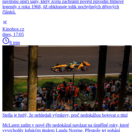
pavilonu opičí ságy, který zcela zachránil pověst původní filmové
legendy z roku 1968, již obklopuje tolik pochybných dějových
článků.
Kinobox.cz
dnes, 17:05
8 min
Stella je hrdý, že nehledali výmluvy, proč nedokážou bojovat o titul
McLaren zatím v nové éře nedokázal navázat na úspěšné roky, které
vyvrcholily loňským titulem Landa Norrise. Přestože jej pohání