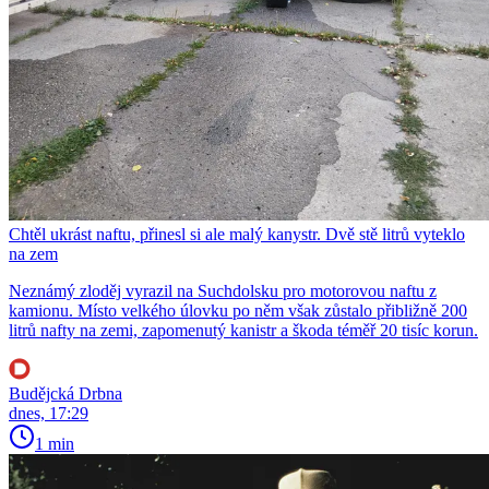
Chtěl ukrást naftu, přinesl si ale malý kanystr. Dvě stě litrů vyteklo
na zem
Neznámý zloděj vyrazil na Suchdolsku pro motorovou naftu z
kamionu. Místo velkého úlovku po něm však zůstalo přibližně 200
litrů nafty na zemi, zapomenutý kanistr a škoda téměř 20 tisíc korun.
Budějcká Drbna
dnes, 17:29
1 min