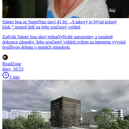
Sámer Issa ze SuperStar slaví 41 let. „A takový to býval krásný
kluk,“ reagují lidé na jeho současný vzhled
Zpěvák Sámer Issa slaví jednačtyřicáté narozeniny a oznámil
dokonce zásnuby. Jeho současný vzhled ovšem na internetu vyvolal
bouřlivou debatu o stopách minulosti.
ReadZone
dnes, 16:53
2 min