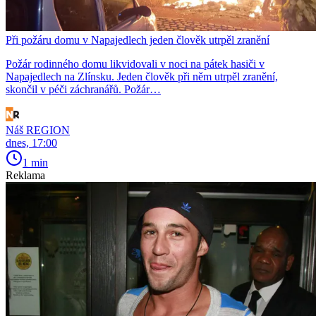
Při požáru domu v Napajedlech jeden člověk utrpěl zranění
Požár rodinného domu likvidovali v noci na pátek hasiči v
Napajedlech na Zlínsku. Jeden člověk při něm utrpěl zranění,
skončil v péči záchranářů. Požár…
Náš REGION
dnes, 17:00
1 min
Reklama