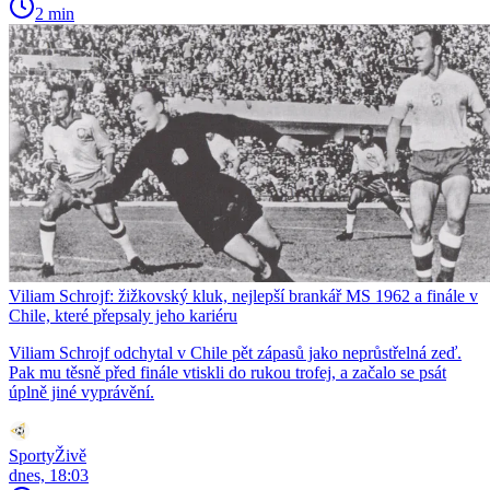
2 min
Viliam Schrojf: žižkovský kluk, nejlepší brankář MS 1962 a finále v
Chile, které přepsaly jeho kariéru
Viliam Schrojf odchytal v Chile pět zápasů jako neprůstřelná zeď.
Pak mu těsně před finále vtiskli do rukou trofej, a začalo se psát
úplně jiné vyprávění.
SportyŽivě
dnes, 18:03