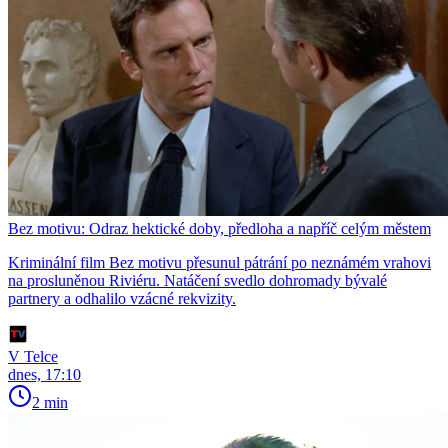
Bez motivu: Odraz hektické doby, předloha a napříč celým městem
Kriminální film Bez motivu přesunul pátrání po neznámém vrahovi
na prosluněnou Riviéru. Natáčení svedlo dohromady bývalé
partnery a odhalilo vzácné rekvizity.
V Telce
dnes, 17:10
2 min