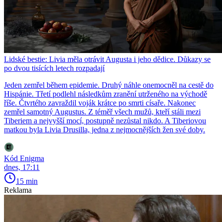
Lidské bestie: Livia měla otrávit Augusta i jeho dědice. Důkazy se
po dvou tisících letech rozpadají
Jeden zemřel během epidemie. Druhý náhle onemocněl na cestě do
Hispánie. Třetí podlehl následkům zranění utrženého na východě
říše. Čtvrtého zavraždil voják krátce po smrti císaře. Nakonec
zemřel samotný Augustus. Z téměř všech mužů, kteří stáli mezi
Tiberiem a nejvyšší mocí, postupně nezůstal nikdo. A Tiberiovou
matkou byla Livia Drusilla, jedna z nejmocnějších žen své doby.
Kód Enigma
dnes, 17:11
15 min
Reklama