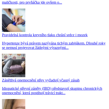
maličkosti, pro prvňáčka jde ovšem o...
Pravidelná kontrola krevního tlaku chrání srdce i mozek
Hypertenze bývá právem nazývána tichým zabijákem. Dlouhé roky
se nemusí projevovat žádnými výraznými...
Zánětlivá onemocnění střev vyžadují včasný zásah
Idiopatické střevní záněty (IBD) představují skupinu chronických
onemocnění, která postihují trávicí trakt...