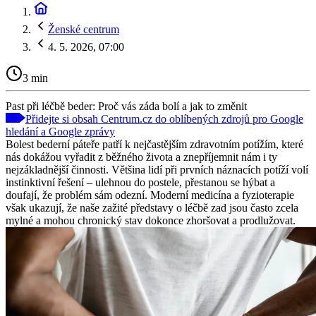
Ženské centrum
4. 5. 2026, 07:00
3 min
Past při léčbě beder: Proč vás záda bolí a jak to změnit
Přidejte si obsah Centrum.cz do oblíbených zdrojů pro Google
hledání a Google zprávy
Bolest bederní páteře patří k nejčastějším zdravotním potížím, které
nás dokážou vyřadit z běžného života a znepříjemnit nám i ty
nejzákladnější činnosti. Většina lidí při prvních náznacích potíží volí
instinktivní řešení – ulehnou do postele, přestanou se hýbat a
doufají, že problém sám odezní. Moderní medicína a fyzioterapie
však ukazují, že naše zažité představy o léčbě zad jsou často zcela
mylné a mohou chronický stav dokonce zhoršovat a prodlužovat.