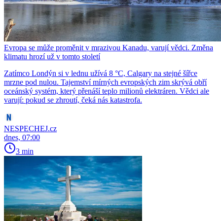
Evropa se může proměnit v mrazivou Kanadu, varují vědci. Změna
klimatu hrozí už v tomto století
Zatímco Londýn si v lednu užívá 8 °C, Calgary na stejné šířce
mrzne pod nulou. Tajemství mírných evropských zim skrývá obří
oceánský systém, který přenáší teplo milionů elektráren. Vědci ale
varují: pokud se zhroutí, čeká nás katastrofa.
NESPECHEJ.cz
dnes, 07:00
3 min