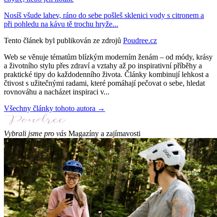
Nosíš všude lahev, ráno do sebe pošleš sklenici vody s citronem a
při pohledu na kávu tě trochu hryže...
Tento článek byl publikován ze zdrojů
Poudree.cz
Web se věnuje tématům blízkým moderním ženám – od módy, krásy
a životního stylu přes zdraví a vztahy až po inspirativní příběhy a
praktické tipy do každodenního života. Články kombinují lehkost a
čtivost s užitečnými radami, které pomáhají pečovat o sebe, hledat
rovnováhu a nacházet inspiraci v...
Všechny články tohoto autora →
Vybrali jsme pro vás
Magazíny a zajímavosti