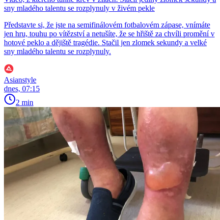
sny mladého talentu se rozplynuly v živém pekle
Představte si, že jste na semifinálovém fotbalovém zápase, vnímáte
jen hru, touhu po vítězství a netušíte, že se hřiště za chvíli promění v
hotové peklo a dějiště tragédie. Stačil jen zlomek sekundy a velké
sny mladého talentu se rozplynuly.
Asianstyle
dnes, 07:15
2 min