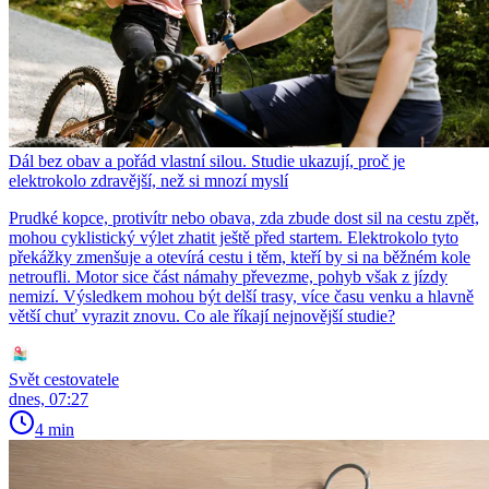
Dál bez obav a pořád vlastní silou. Studie ukazují, proč je
elektrokolo zdravější, než si mnozí myslí
Prudké kopce, protivítr nebo obava, zda zbude dost sil na cestu zpět,
mohou cyklistický výlet zhatit ještě před startem. Elektrokolo tyto
překážky zmenšuje a otevírá cestu i těm, kteří by si na běžném kole
netroufli. Motor sice část námahy převezme, pohyb však z jízdy
nemizí. Výsledkem mohou být delší trasy, více času venku a hlavně
větší chuť vyrazit znovu. Co ale říkají nejnovější studie?
Svět cestovatele
dnes, 07:27
4 min