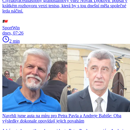
Čtyřiadvacetinásobný grandslamový vítěz Novak Djokovič popsal v
krátkém rozhovoru verzi tenisu, která by s tou dnešní měla společné
leda náčiní.
SportWin
dnes, 07:26
2 min
Navrhli jsme auta na míru pro Petra Pavla a Andreje Babiše: Oba
výsledky dokonale opovídají jejich povahám