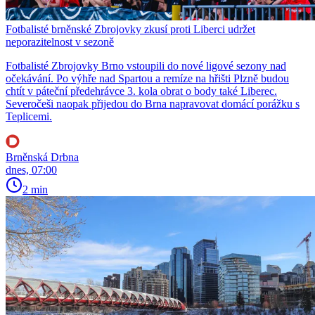
Fotbalisté brněnské Zbrojovky zkusí proti Liberci udržet
neporazitelnost v sezoně
Fotbalisté Zbrojovky Brno vstoupili do nové ligové sezony nad
očekávání. Po výhře nad Spartou a remíze na hřišti Plzně budou
chtít v páteční předehrávce 3. kola obrat o body také Liberec.
Severočeši naopak přijedou do Brna napravovat domácí porážku s
Teplicemi.
Brněnská Drbna
dnes, 07:00
2 min