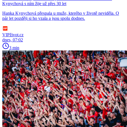
Kynychová s ním žije už přes 30 let
Hanka Kynychová přespala u muže, kterého v životě neviděla. O
pár let později si ho vzala a jsou spolu dodnes.
VIPživot.cz
dnes, 07:02
3 min