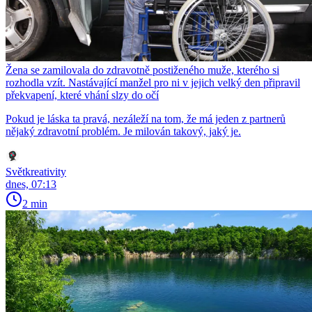
Žena se zamilovala do zdravotně postiženého muže, kterého si
rozhodla vzít. Nastávající manžel pro ni v jejich velký den připravil
překvapení, které vhání slzy do očí
Pokud je láska ta pravá, nezáleží na tom, že má jeden z partnerů
nějaký zdravotní problém. Je milován takový, jaký je.
Světkreativity
dnes, 07:13
2 min