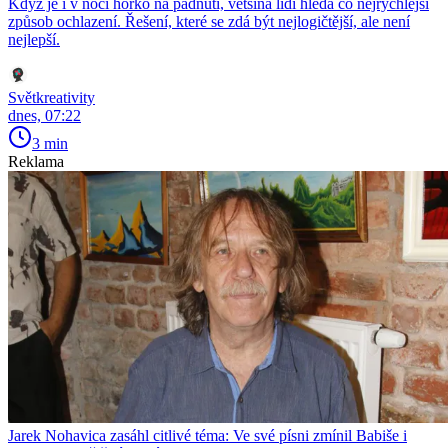
Když je i v noci horko na padnutí, většina lidí hledá co nejrychlejší
způsob ochlazení. Řešení, které se zdá být nejlogičtější, ale není
nejlepší.
Světkreativity
dnes, 07:22
3 min
Reklama
Jarek Nohavica zasáhl citlivé téma: Ve své písni zmínil Babiše i