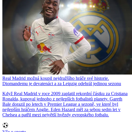
Real Madrid možná koupil nejdražšího hráče své historie.
Diomandemu je devatenáct a za Leipzig odehrál jedinou sezonu
Když Real Madrid v roce 2009 zaplatil rekordní částku za Cristiana
Ronalda, kupoval jednoho z nejlepších fotbalistů planety. Gareth
Bale dorazil po letech v Premier League a sezoně, ve které byl
nejlepším hráčem Anglie. Eden Hazard měl za sebou sedm let v
Chelsea a patřil mezi největší hvězdy evropského fotbalu.
Vše o sportu