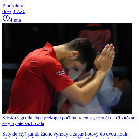
Plné zdraví
dnes, 07:26
4 min
Srbská legenda chce překopat počítání v tenise, formát na tři vítězné
sety by ale zachovala
Sety do čtyř gamů, žádné výhody a zápas hotový do dvou hodin.