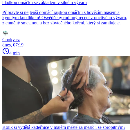
hladkou omáčku se základem v silném vývaru
Připravte si nejlepší domácí rajskou omáčku s hovězím masem a
kynutým knedlíkem! Osvědčený rodinný recept z poctivého vývaru,
zjemněný smetanou a bez zbytečného koření, který si zamilujete.
Cooky.cz
dnes, 07:19
4 min
Kolik si vydělá kadeřnice v malém městě za měsíc i se spropitným?