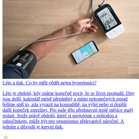
Léto a tlak. Co by měli vědět nejen hypertonici?
Léto je období, kdy máme konečně pocit, že se život zpomalil. Dny
jsou delší, kalendář méně přeplněný a místo nekonečných porad
řešíme spíš to, zda vyrazit na koupaliště, na výlet nebo si dopřát
další kopeček zmrzliny. Pro naše tělo představují teplé měsíce malý
restart. Jenže právě období, které si spojujeme s pohodou a
odpočinkem, může být pro organismus překvapivě náročné. A
jedním z důvodů je krevní tlak.