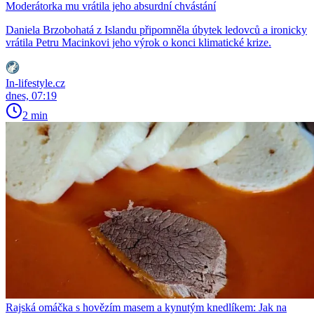
Moderátorka mu vrátila jeho absurdní chvástání
Daniela Brzobohatá z Islandu připomněla úbytek ledovců a ironicky
vrátila Petru Macinkovi jeho výrok o konci klimatické krize.
In-lifestyle.cz
dnes, 07:19
2 min
Rajská omáčka s hovězím masem a kynutým knedlíkem: Jak na