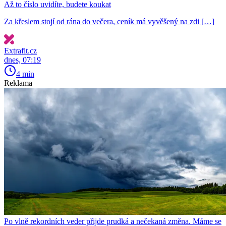
Až to číslo uvidíte, budete koukat
Za křeslem stojí od rána do večera, ceník má vyvěšený na zdi […]
Extrafit.cz
dnes, 07:19
4 min
Reklama
Po vlně rekordních veder přijde prudká a nečekaná změna. Máme se