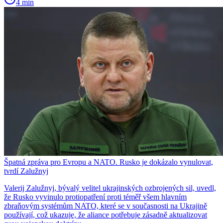
4 min
Špatná zpráva pro Evropu a NATO. Rusko je dokázalo vynulovat,
tvrdí Zalužnyj
Valerij Zalužnyj, bývalý velitel ukrajinských ozbrojených sil, uvedl,
že Rusko vyvinulo protiopatření proti téměř všem hlavním
zbraňovým systémům NATO, které se v současnosti na Ukrajině
používají, což ukazuje, že aliance potřebuje zásadně aktualizovat