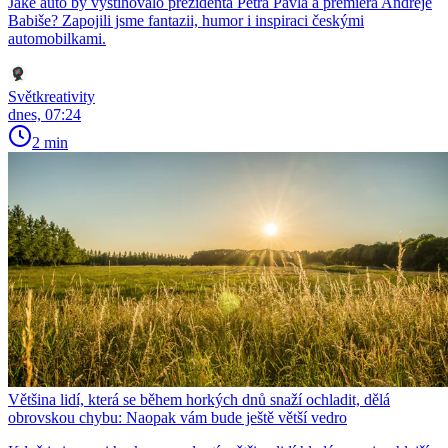
Jaké auto by vystihovalo prezidenta Petra Pavla a premiéra Andreje
Babiše? Zapojili jsme fantazii, humor i inspiraci českými
automobilkami.
Světkreativity
dnes, 07:24
2 min
Většina lidí, která se během horkých dnů snaží ochladit, dělá
obrovskou chybu: Naopak vám bude ještě větší vedro