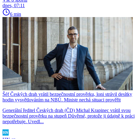
dnes, 07:11
6 min
Šéf Českých drah vrátil bezpečnostní prověrku, loni strávil desítky
hodin vysvětlováním na NBÚ. Ministr nechá situaci prověřit
Generální ředitel Českých drah (ČD) Michal Krapinec vrátil svou
bezpečnostní prověrku na stupeň Důvěrné, protože ji údajně k práci
nepotřebuje. Uvedl...