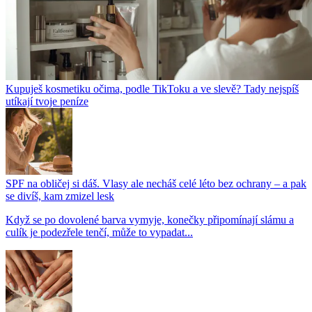
Kupuješ kosmetiku očima, podle TikToku a ve slevě? Tady nejspíš
utíkají tvoje peníze
SPF na obličej si dáš. Vlasy ale necháš celé léto bez ochrany – a pak
se divíš, kam zmizel lesk
Když se po dovolené barva vymyje, konečky připomínají slámu a
culík je podezřele tenčí, může to vypadat...