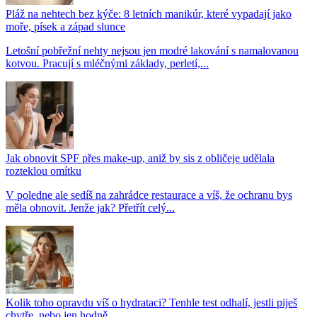
Pláž na nehtech bez kýče: 8 letních manikúr, které vypadají jako
moře, písek a západ slunce
Letošní pobřežní nehty nejsou jen modré lakování s namalovanou
kotvou. Pracují s mléčnými základy, perletí,...
Jak obnovit SPF přes make-up, aniž by sis z obličeje udělala
rozteklou omítku
V poledne ale sedíš na zahrádce restaurace a víš, že ochranu bys
měla obnovit. Jenže jak? Přetřít celý...
Kolik toho opravdu víš o hydrataci? Tenhle test odhalí, jestli piješ
chytře, nebo jen hodně