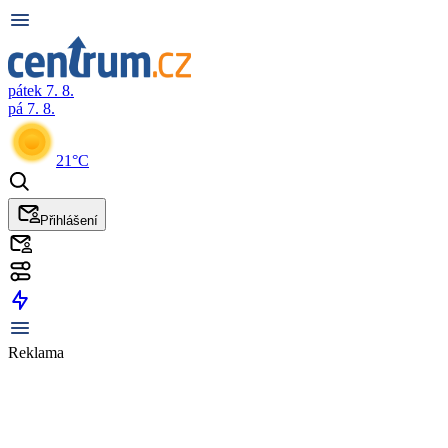
pátek 7. 8.
pá 7. 8.
21°C
Přihlášení
Reklama