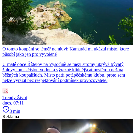
O tomto koupání se téměř nemluví: Kamarád mi ukázal místo, které
působí jako jen pro vyvolené
U malé obce Řídelov na Vysočině se mezi stromy ukrývá bývalý
žulový lom s čistou vodou a výrazně klidnější atmosférou než na
běžných koupalištích. Místo patří potápěčskému klubu, proto sem
nelze vyrazit bez respektování podmínek provozovatele.
Trendy Život
dnes, 07:11
3 min
Reklama