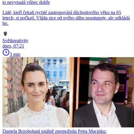
to nevypadá vůbec dobře
Lidé, kteří čekali rychlé zastropování důchodového věku na 65
letech, si počkají. Vláda sice od svého slibu neustupuje, ale odkládá
ho.
Světkreativity
dnes, 07:21
3 min
Daniela Brzobohatá totálně znemožnila Petra Macinku: