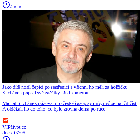
4 min
Jako dítě nosil čepici po sestřenici a všichni ho měli za holčičku.
Suchánek popsal své začátky před kamerou
Michal Suchánek pózoval pro české časopisy dřív, než se naučil číst.
A oblékali ho do toho, co bylo zrovna doma po ruce.
VIPživot.cz
dnes, 07:05