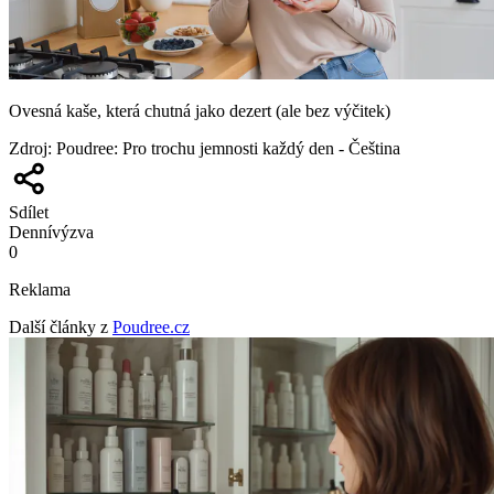
Ovesná kaše, která chutná jako dezert (ale bez výčitek)
Zdroj
:
Poudree: Pro trochu jemnosti každý den - Čeština
Sdílet
Denní
výzva
0
Reklama
Další články z
Poudree.cz