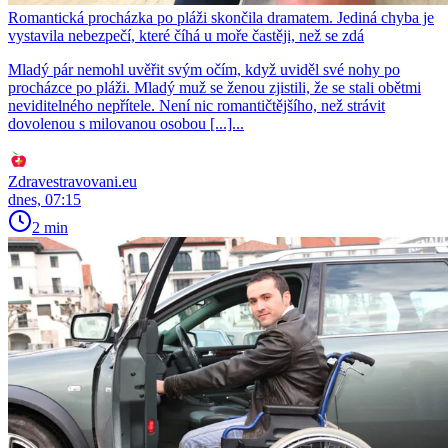
Romantická procházka po pláži skončila dramatem. Jediná chyba je
vystavila nebezpečí, které číhá u moře častěji, než se zdá
Mladý pár nemohl uvěřit svým očím, když uviděl své nohy po
procházce po pláži. Mladý muž se ženou zjistili, že se stali obětmi
neviditelného nepřítele. Není nic romantičtějšího, než strávit
dovolenou s milovanou osobou [...]...
Zdravestravovani.eu
dnes, 07:15
2 min