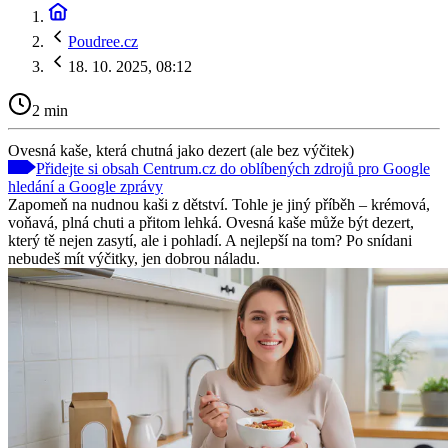
Poudree.cz
18. 10. 2025, 08:12
2 min
Ovesná kaše, která chutná jako dezert (ale bez výčitek)
Přidejte si obsah Centrum.cz do oblíbených zdrojů pro Google
hledání a Google zprávy
Zapomeň na nudnou kaši z dětství. Tohle je jiný příběh – krémová,
voňavá, plná chuti a přitom lehká. Ovesná kaše může být dezert,
který tě nejen zasytí, ale i pohladí. A nejlepší na tom? Po snídani
nebudeš mít výčitky, jen dobrou náladu.