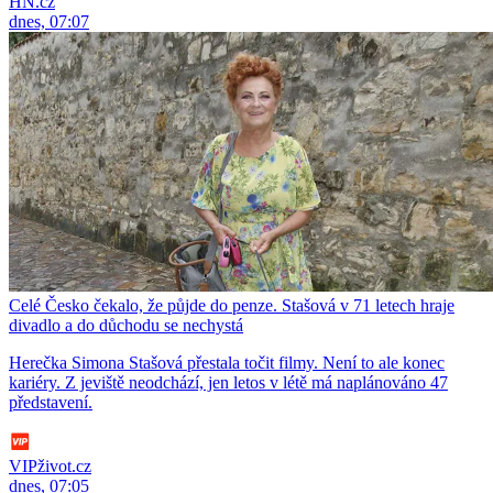
HN.cz
dnes, 07:07
Celé Česko čekalo, že půjde do penze. Stašová v 71 letech hraje
divadlo a do důchodu se nechystá
Herečka Simona Stašová přestala točit filmy. Není to ale konec
kariéry. Z jeviště neodchází, jen letos v létě má naplánováno 47
představení.
VIPživot.cz
dnes, 07:05