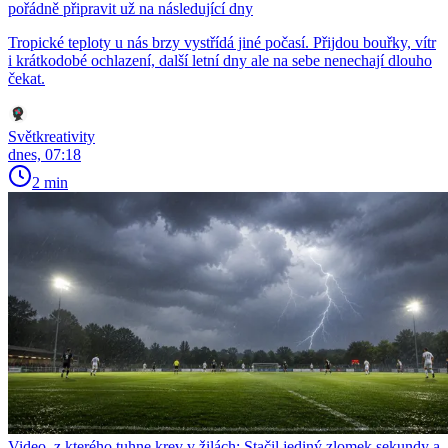
pořádně připravit už na následující dny
Tropické teploty u nás brzy vystřídá jiné počasí. Přijdou bouřky, vítr
i krátkodobé ochlazení, další letní dny ale na sebe nenechají dlouho
čekat.
Světkreativity
dnes, 07:18
2 min
Video, z kterého tuhne krev v žilách: Stačil jediný zlomek sekundy a