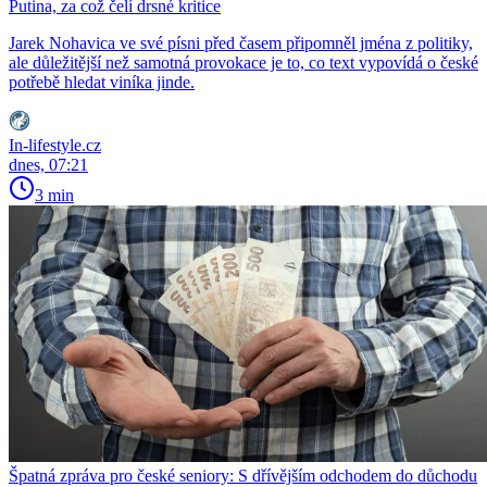
Putina, za což čelí drsné kritice
Jarek Nohavica ve své písni před časem připomněl jména z politiky,
ale důležitější než samotná provokace je to, co text vypovídá o české
potřebě hledat viníka jinde.
In-lifestyle.cz
dnes, 07:21
3 min
Špatná zpráva pro české seniory: S dřívějším odchodem do důchodu