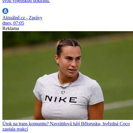
svou vojenskou doktrínu.
Aktuálně.cz - Zprávy
dnes, 07:05
Reklama
Útok na trans komunitu? Navrátilová hájí Bělorusku, hvězdná Coco
zaujala reakcí