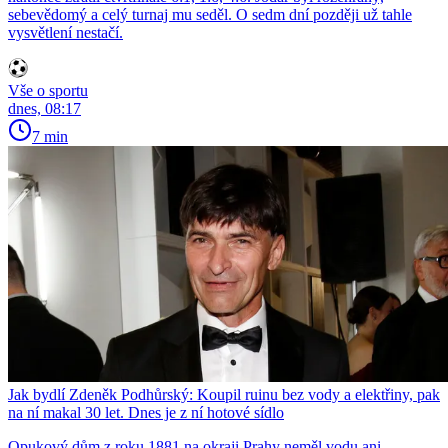
sebevědomý a celý turnaj mu seděl. O sedm dní později už tahle
vysvětlení nestačí.
Vše o sportu
dnes, 08:17
7 min
Jak bydlí Zdeněk Podhůrský: Koupil ruinu bez vody a elektřiny, pak
na ní makal 30 let. Dnes je z ní hotové sídlo
Opukový dům z roku 1881 na okraji Prahy neměl vodu ani