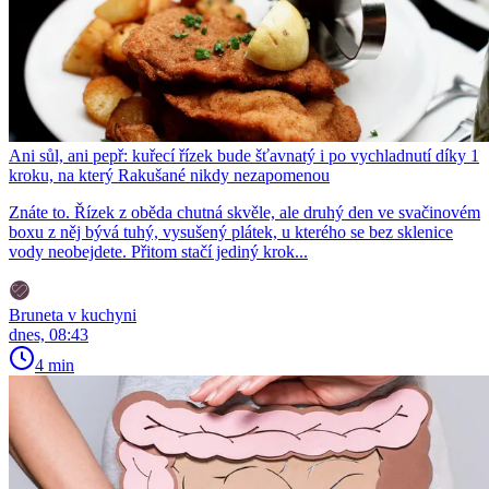
Ani sůl, ani pepř: kuřecí řízek bude šťavnatý i po vychladnutí díky 1
kroku, na který Rakušané nikdy nezapomenou
Znáte to. Řízek z oběda chutná skvěle, ale druhý den ve svačinovém
boxu z něj bývá tuhý, vysušený plátek, u kterého se bez sklenice
vody neobejdete. Přitom stačí jediný krok...
Bruneta v kuchyni
dnes, 08:43
4 min