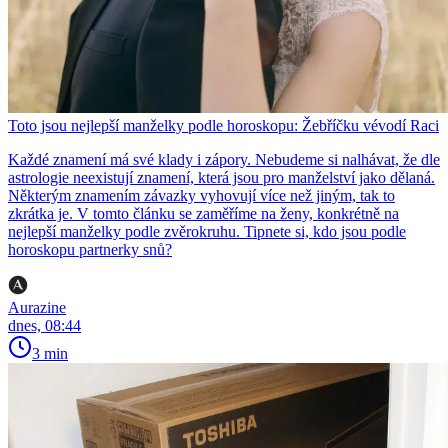
Toto jsou nejlepší manželky podle horoskopu: Žebříčku vévodí Raci
Každé znamení má své klady i zápory. Nebudeme si nalhávat, že dle
astrologie neexistují znamení, která jsou pro manželství jako dělaná.
Některým znamením závazky vyhovují více než jiným, tak to
zkrátka je. V tomto článku se zaměříme na ženy, konkrétně na
nejlepší manželky podle zvěrokruhu. Tipnete si, kdo jsou podle
horoskopu partnerky snů?
Aurazine
dnes, 08:44
3 min