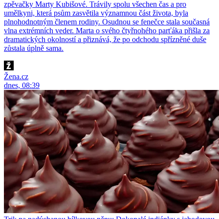
zpěvačky Marty Kubišové. Trávily spolu všechen čas a pro
umělkyni, která psům zasvětila významnou část života, byla
plnohodnotným členem rodiny. Osudnou se fenečce stala současná
vlna extrémních veder. Marta o svého čtyřnohého parťáka přišla za
dramatických okolností a přiznává, že po odchodu spřízněné duše
zůstala úplně sama.
Žena.cz
dnes, 08:39