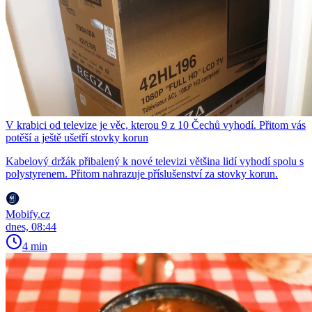
V krabici od televize je věc, kterou 9 z 10 Čechů vyhodí. Přitom vás
potěší a ještě ušetří stovky korun
Kabelový držák přibalený k nové televizi většina lidí vyhodí spolu s
polystyrenem. Přitom nahrazuje příslušenství za stovky korun.
Mobify.cz
dnes, 08:44
4 min