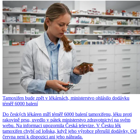
Tamoxifen bude zpět v lékárnách, ministerstvo ohlásilo dodávku
téměř 6000 balení
Do českých lékáren míří téměř 6000 balení tamoxifenu, léku proti
rakovině prsu, uvedlo v pátek ministerstvo zdravotnictví na svém
webu. Na informaci upozornila Česká televize. V Česku lék
tamoxifen chybí od loňska, když jeho výrobce přerušil dodávky. Od
června není k dispozici ani jeho náhrada.