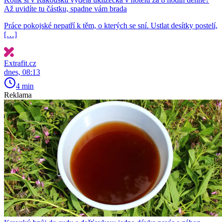
Až uvidíte tu částku, spadne vám brada
Práce pokojské nepatří k těm, o kterých se sní. Ustlat desítky postelí,
[…]
Extrafit.cz
dnes, 08:13
4 min
Reklama