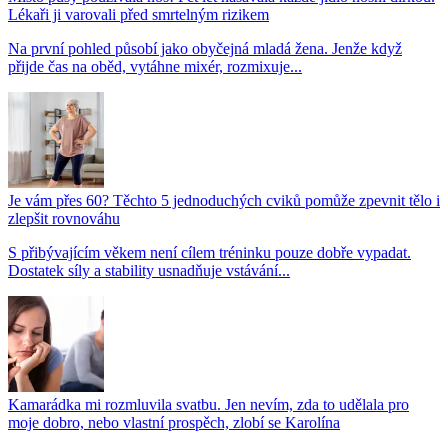
Lékaři ji varovali před smrtelným rizikem
Na první pohled působí jako obyčejná mladá žena. Jenže když
přijde čas na oběd, vytáhne mixér, rozmixuje...
Je vám přes 60? Těchto 5 jednoduchých cviků pomůže zpevnit tělo i
zlepšit rovnováhu
S přibývajícím věkem není cílem tréninku pouze dobře vypadat.
Dostatek síly a stability usnadňuje vstávání...
Kamarádka mi rozmluvila svatbu. Jen nevím, zda to udělala pro
moje dobro, nebo vlastní prospěch, zlobí se Karolína