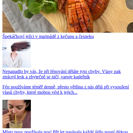
Špekáčkoví ježci v marinádě z kečupu a česneku
Nenapadlo by vás, že při fénování děláte tyto chyby. Vlasy pak
ztrácejí lesk a zbytečně se ničí, varuje kadeřník
Fén používáme téměř denně, přesto většina z nás dělá při vysoušení
vlasů chyby, které mohou vést k jejich...
Místo pusy používala nos! Pět let nasávala každé jídlo nosní dírkou.