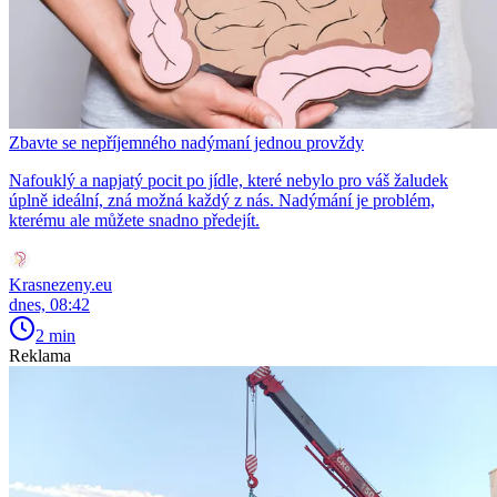
Zbavte se nepříjemného nadýmaní jednou provždy
Nafouklý a napjatý pocit po jídle, které nebylo pro váš žaludek
úplně ideální, zná možná každý z nás. Nadýmání je problém,
kterému ale můžete snadno předejít.
Krasnezeny.eu
dnes, 08:42
2 min
Reklama