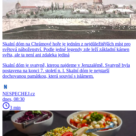
Skalní dóm na Chrámové hoře je jedním z nejdůležitějších míst pro
světová náboženství. Podle jedné legendy zde leží základní kámen
světa, ale ta není ani zdaleka jediná
Skalní dóm je svatyně, kterou najdeme v Jeruzalémě. Svatyně byla
postavena na konci 7. století n. l. Skalní dóm je nejstarší
dochovanou památkou, která souvisí s islámem.
NESPECHEJ.cz
dnes, 08:30
3 min