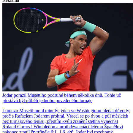
Reklama
Jodar porazil Musettiho podruhé během několika dnů. Tohle už
přestává být příběh jednoho povedeného turnaje
Lorenzo Musetti mohl minulý týden ve Washingtonu hledat důvody,
proč s Rafaelem Jodarem prohrál. Vracel se po dvou a půl měsících
bez turnajového tenisu, předtím kvůli zranění stehna vynechal
Roland Garros i Wimbledon a proti devatenáctiletému Španělovi
nakonec ztratil čtvrtfinále 6:1, 1:6, 4:6. Jodar byl rozehraný,