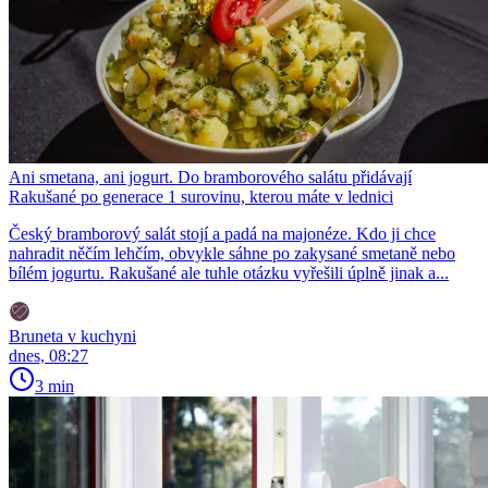
Ani smetana, ani jogurt. Do bramborového salátu přidávají
Rakušané po generace 1 surovinu, kterou máte v lednici
Český bramborový salát stojí a padá na majonéze. Kdo ji chce
nahradit něčím lehčím, obvykle sáhne po zakysané smetaně nebo
bílém jogurtu. Rakušané ale tuhle otázku vyřešili úplně jinak a...
Bruneta v kuchyni
dnes, 08:27
3 min