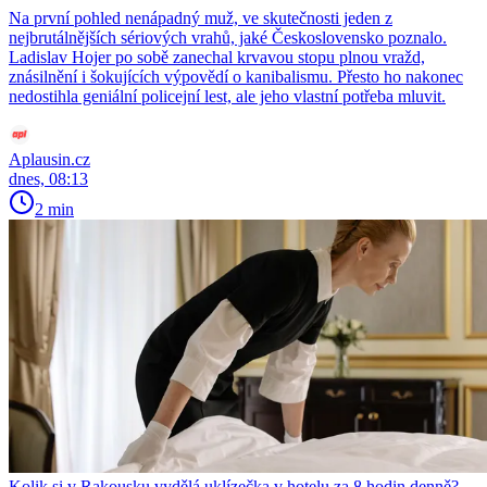
Na první pohled nenápadný muž, ve skutečnosti jeden z
nejbrutálnějších sériových vrahů, jaké Československo poznalo.
Ladislav Hojer po sobě zanechal krvavou stopu plnou vražd,
znásilnění i šokujících výpovědí o kanibalismu. Přesto ho nakonec
nedostihla geniální policejní lest, ale jeho vlastní potřeba mluvit.
Aplausin.cz
dnes, 08:13
2 min
Kolik si v Rakousku vydělá uklízečka v hotelu za 8 hodin denně?