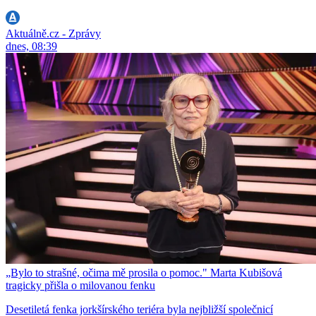
Aktuálně.cz - Zprávy
dnes, 08:39
„Bylo to strašné, očima mě prosila o pomoc." Marta Kubišová
tragicky přišla o milovanou fenku
Desetiletá fenka jorkšírského teriéra byla nejbližší společnicí