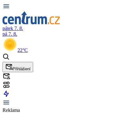
pátek 7. 8.
pá 7. 8.
22°C
Přihlášení
Reklama