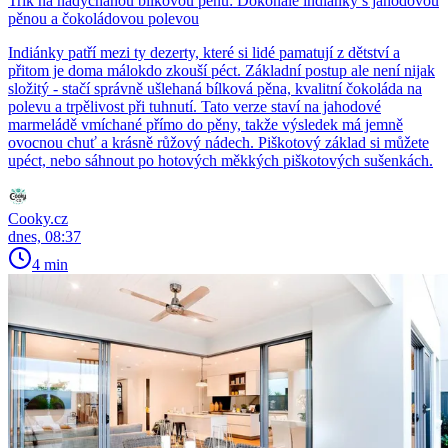
Trik na nadýchanou bílkovou pěnu: Dokonalé indiánky s jahodovou
pěnou a čokoládovou polevou
Indiánky patří mezi ty dezerty, které si lidé pamatují z dětství a
přitom je doma málokdo zkouší péct. Základní postup ale není nijak
složitý - stačí správně ušlehaná bílková pěna, kvalitní čokoláda na
polevu a trpělivost při tuhnutí. Tato verze staví na jahodové
marmeládě vmíchané přímo do pěny, takže výsledek má jemně
ovocnou chuť a krásně růžový nádech. Piškotový základ si můžete
upéct, nebo sáhnout po hotových měkkých piškotových sušenkách.
Cooky.cz
dnes, 08:37
4 min