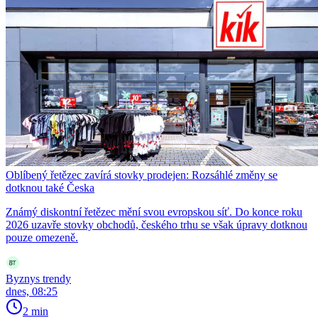
Oblíbený řetězec zavírá stovky prodejen: Rozsáhlé změny se
dotknou také Česka
Známý diskontní řetězec mění svou evropskou síť. Do konce roku
2026 uzavře stovky obchodů, českého trhu se však úpravy dotknou
pouze omezeně.
Byznys trendy
dnes, 08:25
2 min