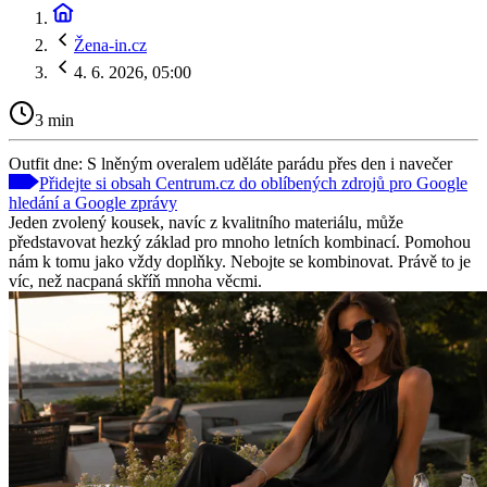
Žena-in.cz
4. 6. 2026, 05:00
3 min
Outfit dne: S lněným overalem uděláte parádu přes den i navečer
Přidejte si obsah Centrum.cz do oblíbených zdrojů pro Google
hledání a Google zprávy
Jeden zvolený kousek, navíc z kvalitního materiálu, může
představovat hezký základ pro mnoho letních kombinací. Pomohou
nám k tomu jako vždy doplňky. Nebojte se kombinovat. Právě to je
víc, než nacpaná skříň mnoha věcmi.