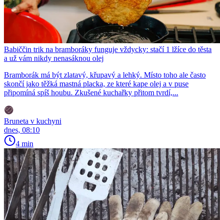
Babiččin trik na bramboráky funguje vždycky: stačí 1 lžíce do těsta
a už vám nikdy nenasáknou olej
Bramborák má být zlatavý, křupavý a lehký. Místo toho ale často
skončí jako těžká mastná placka, ze které kape olej a v puse
připomíná spíš houbu. Zkušené kuchařky přitom tvrdí,...
Bruneta v kuchyni
dnes, 08:10
4 min