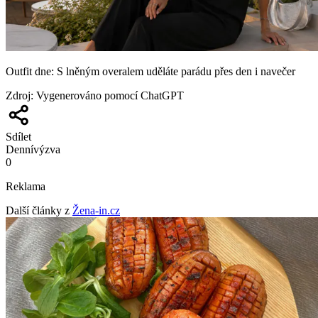
Outfit dne: S lněným overalem uděláte parádu přes den i navečer
Zdroj
:
Vygenerováno pomocí ChatGPT
Sdílet
Denní
výzva
0
Reklama
Další články z
Žena-in.cz