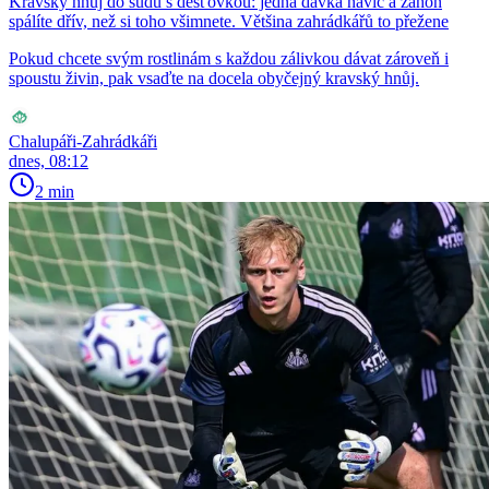
Kravský hnůj do sudu s dešťovkou: jedna dávka navíc a záhon
spálíte dřív, než si toho všimnete. Většina zahrádkářů to přežene
Pokud chcete svým rostlinám s každou zálivkou dávat zároveň i
spoustu živin, pak vsaďte na docela obyčejný kravský hnůj.
Chalupáři-Zahrádkáři
dnes, 08:12
2 min