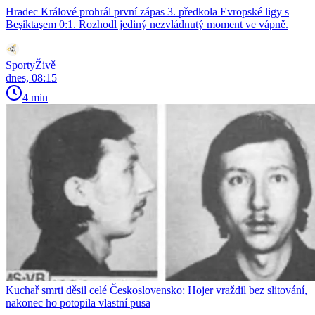
Hradec Králové prohrál první zápas 3. předkola Evropské ligy s
Beşiktaşem 0:1. Rozhodl jediný nezvládnutý moment ve vápně.
SportyŽivě
dnes, 08:15
4 min
Kuchař smrti děsil celé Československo: Hojer vraždil bez slitování,
nakonec ho potopila vlastní pusa