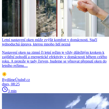
Letní nastavení oken může zvýšit komfort v domácnosti. Stačí
jednoduchá úprava, kterou mnoho lidí nezná
Nastavení oken na zimní či letní režim je vždy důležitým krokem k
zajištění pohodlí a energetické efektivity v domácnosti během celého
roku. A protože je tady červen, budeme se věnovat přepnutí oken do
letního režimu....
BydlímeÚtulně.cz
dnes, 08:25
3 min