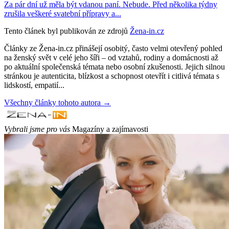
Za pár dní už měla být vdanou paní. Nebude. Před několika týdny
zrušila veškeré svatební přípravy a...
Tento článek byl publikován ze zdrojů
Žena-in.cz
Články ze Žena-in.cz přinášejí osobitý, často velmi otevřený pohled
na ženský svět v celé jeho šíři – od vztahů, rodiny a domácnosti až
po aktuální společenská témata nebo osobní zkušenosti. Jejich silnou
stránkou je autenticita, blízkost a schopnost otevřít i citlivá témata s
lidskostí, empatií...
Všechny články tohoto autora →
Vybrali jsme pro vás
Magazíny a zajímavosti