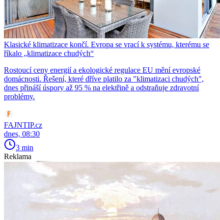
Klasické klimatizace končí. Evropa se vrací k systému, kterému se
říkalo „klimatizace chudých“
Rostoucí ceny energií a ekologické regulace EU mění evropské
domácnosti. Řešení, které dříve platilo za "klimatizaci chudých",
dnes přináší úspory až 95 % na elektřině a odstraňuje zdravotní
problémy.
FAJNTIP.cz
dnes, 08:30
3 min
Reklama