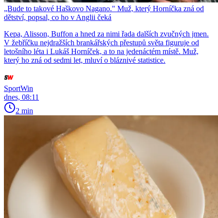
„Bude to takové Haškovo Nagano." Muž, který Horníčka zná od
dětství, popsal, co ho v Anglii čeká
Kepa, Alisson, Buffon a hned za nimi řada dalších zvučných jmen.
V žebříčku nejdražších brankářských přestupů světa figuruje od
letošního léta i Lukáš Horníček, a to na jedenáctém místě. Muž,
který ho zná od sedmi let, mluví o bláznivé statistice.
SportWin
dnes, 08:11
2 min