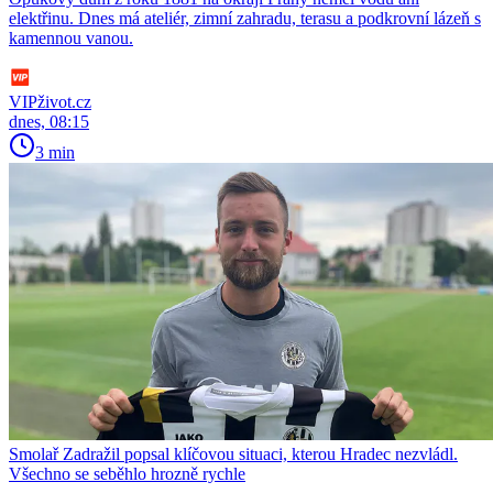
elektřinu. Dnes má ateliér, zimní zahradu, terasu a podkrovní lázeň s
kamennou vanou.
VIPživot.cz
dnes, 08:15
3 min
Smolař Zadražil popsal klíčovou situaci, kterou Hradec nezvládl.
Všechno se seběhlo hrozně rychle