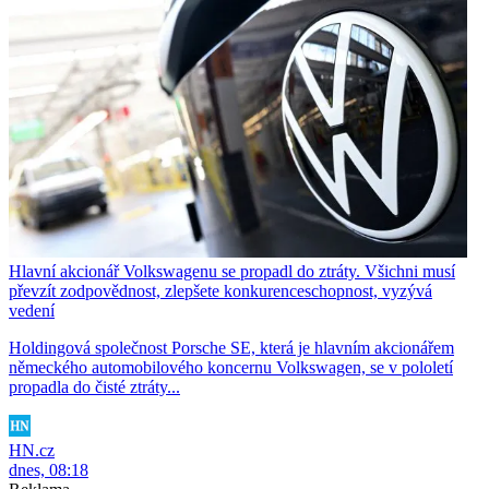
Hlavní akcionář Volkswagenu se propadl do ztráty. Všichni musí
převzít zodpovědnost, zlepšete konkurenceschopnost, vyzývá
vedení
Holdingová společnost Porsche SE, která je hlavním akcionářem
německého automobilového koncernu Volkswagen, se v pololetí
propadla do čisté ztráty...
HN.cz
dnes, 08:18