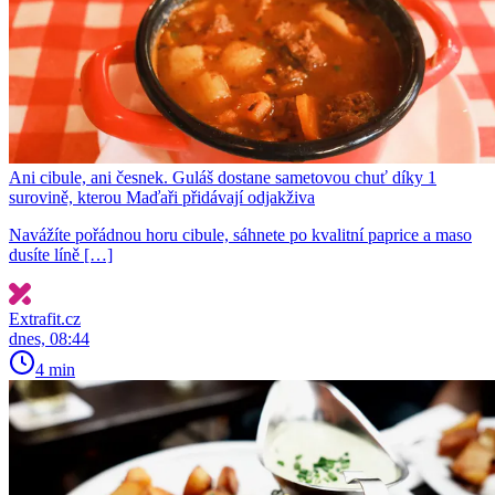
Ani cibule, ani česnek. Guláš dostane sametovou chuť díky 1
surovině, kterou Maďaři přidávají odjakživa
Navážíte pořádnou horu cibule, sáhnete po kvalitní paprice a maso
dusíte líně […]
Extrafit.cz
dnes, 08:44
4 min