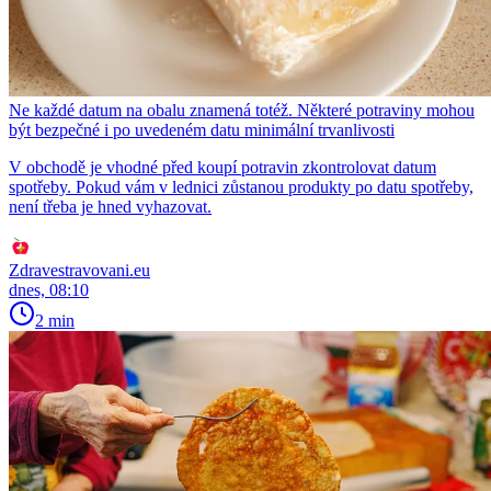
Ne každé datum na obalu znamená totéž. Některé potraviny mohou
být bezpečné i po uvedeném datu minimální trvanlivosti
V obchodě je vhodné před koupí potravin zkontrolovat datum
spotřeby. Pokud vám v lednici zůstanou produkty po datu spotřeby,
není třeba je hned vyhazovat.
Zdravestravovani.eu
dnes, 08:10
2 min