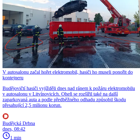
V autosalonu začal hořet elektromobil, hasiči ho museli ponořit do
kontejneru
Budějovičtí hasiči vyjížděli dnes nad ránem k požáru elektromobilu
v autosalonu v Litvínovicích. Oheň se rozšířil také na další
zaparkovaná auta a podle předběžného odhadu způsobil škodu
přesahující 2,5 milionu korun.
Budějcká Drbna
dnes, 08:42
1 min