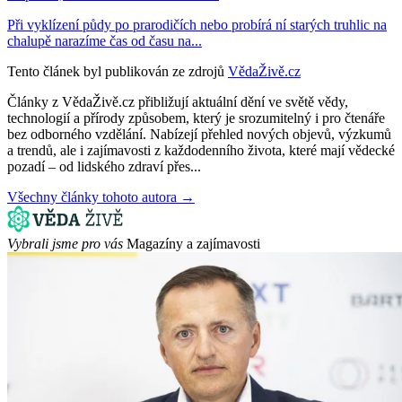
Při vyklízení půdy po prarodičích nebo probírá ní starých truhlic na
chalupě narazíme čas od času na...
Tento článek byl publikován ze zdrojů
VědaŽivě.cz
Články z VědaŽivě.cz přibližují aktuální dění ve světě vědy,
technologií a přírody způsobem, který je srozumitelný i pro čtenáře
bez odborného vzdělání. Nabízejí přehled nových objevů, výzkumů
a trendů, ale i zajímavosti z každodenního života, které mají vědecké
pozadí – od lidského zdraví přes...
Všechny články tohoto autora →
Vybrali jsme pro vás
Magazíny a zajímavosti