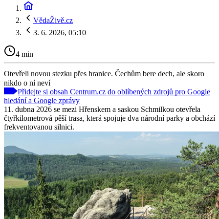
VědaŽivě.cz
3. 6. 2026, 05:10
4 min
Otevřeli novou stezku přes hranice. Čechům bere dech, ale skoro
nikdo o ní neví
Přidejte si obsah Centrum.cz do oblíbených zdrojů pro Google
hledání a Google zprávy
11. dubna 2026 se mezi Hřenskem a saskou Schmilkou otevřela
čtyřkilometrová pěší trasa, která spojuje dva národní parky a obchází
frekventovanou silnici.