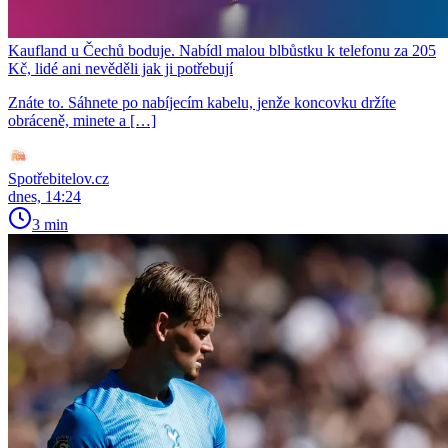
Kaufland u Čechů boduje. Nabídl malou blbůstku k telefonu za 205
Kč, lidé ani nevěděli jak ji potřebují
Znáte to. Sáhnete po nabíjecím kabelu, jenže koncovku držíte
obráceně, minete a […]
Spotřebitelov.cz
dnes, 14:24
3 min