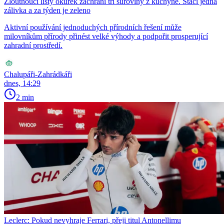
Žloutnoucí listy okurek zachrání tři suroviny z kuchyně. Stačí jedna
zálivka a za týden je zeleno
Aktivní používání jednoduchých přírodních řešení může
milovníkům přírody přinést velké výhody a podpořit prosperující
zahradní prostředí.
Chalupáři-Zahrádkáři
dnes, 14:29
2 min
Leclerc: Pokud nevyhraje Ferrari, přeji titul Antonellimu