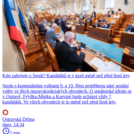
Kdo zabojuje o Senát? Kandidátů je v kraji méně než před šesti lety
Spolu s komunálními volbami 9. a 10. října proběhnou také senátní
volby ve třech moravskoslezských obvodech. O senátorské křeslo se
v Ostravě, Frýdku-Místku a Karviné bude ucházet vždy 7
kandidátů. Ve všech obvodech je to méně než před šesti lety.
Ostravská Drbna
dnes, 14:34
2 min