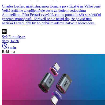
Charles Leclerc našel ztracenou formu a po vítězství na Velké ceně
Velké Británie znepříjemňuje cestu za titulem vedoucímu
Antonellimu. Pilot Ferrari vysvětlil, co mu pomohlo sžít se s letošní
generací monopostů. Zároveň se ale netají tím, že pokud titul
nezíská Ferrari, přál by ho právě mladému Italovi z Mercedesu.
SvětFormule.cz
dnes, 14:26
3 min
Reklama