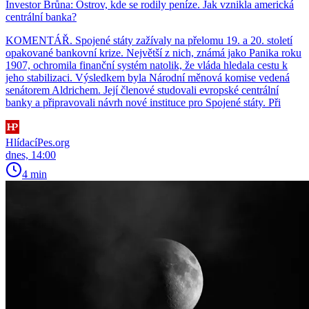
Investor Brůna: Ostrov, kde se rodily peníze. Jak vznikla americká
centrální banka?
KOMENTÁŘ. Spojené státy zažívaly na přelomu 19. a 20. století
opakované bankovní krize. Největší z nich, známá jako Panika roku
1907, ochromila finanční systém natolik, že vláda hledala cestu k
jeho stabilizaci. Výsledkem byla Národní měnová komise vedená
senátorem Aldrichem. Její členové studovali evropské centrální
banky a připravovali návrh nové instituce pro Spojené státy. Při
HlídacíPes.org
dnes, 14:00
4 min