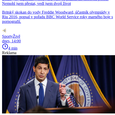
Nemohl jsem přestat, vedl jsem dvojí život
Britský skokan do vody Freddie Woodward, účastník olympiády v
Riu 2016, popsal v pořadu BBC World Service roky marného boje s
pornografií.
SportyŽivě
dnes, 14:00
4 min
Reklama