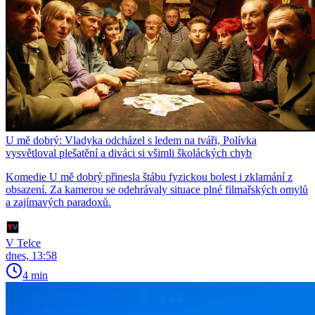
U mě dobrý: Vladyka odcházel s ledem na tváři, Polívka
vysvětloval plešatění a diváci si všimli školáckých chyb
Komedie U mě dobrý přinesla štábu fyzickou bolest i zklamání z
obsazení. Za kamerou se odehrávaly situace plné filmařských omylů
a zajímavých paradoxů.
V Telce
dnes, 13:58
4 min