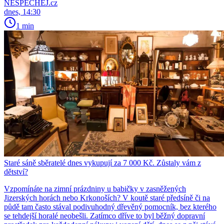
NESPECHEJ.cz
dnes, 14:30
1 min
Staré sáně sběratelé dnes vykupují za 7 000 Kč. Zůstaly vám z
dětství?
Vzpomínáte na zimní prázdniny u babičky v zasněžených
Jizerských horách nebo Krkonoších? V koutě staré předsíně či na
půdě tam často stával podivuhodný dřevěný pomocník, bez kterého
se tehdejší horalé neobešli. Zatímco dříve to byl běžný dopravní