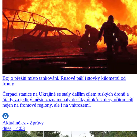
Boj o přežití místo tankování. Rusové pálí i stovky kilometrů od
fronty
Čerpací stanice na Ukrajině se staly dalším cílem ruských dronů a
úřady za jediný měsíc zaznamenaly desítky útoků. Údery přitom cílí
nejen na frontové regiony, ale i na vnitrozemí.
Aktuálně.cz - Zprávy
dnes, 14:03