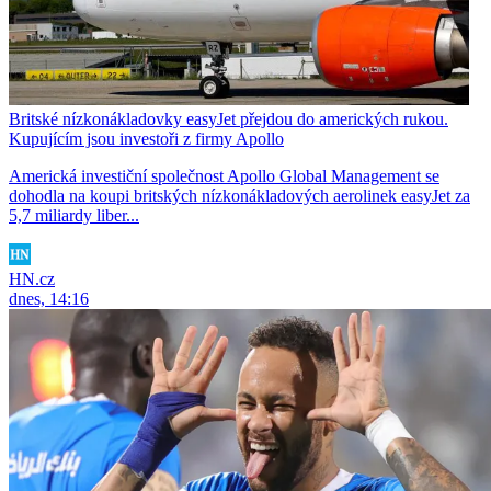
Britské nízkonákladovky easyJet přejdou do amerických rukou.
Kupujícím jsou investoři z firmy Apollo
Americká investiční společnost Apollo Global Management se
dohodla na koupi britských nízkonákladových aerolinek easyJet za
5,7 miliardy liber...
HN.cz
dnes, 14:16