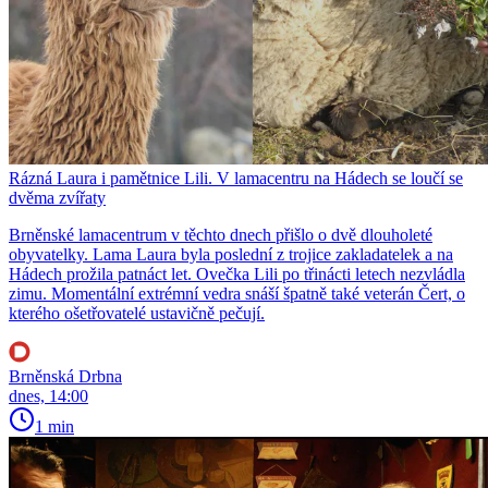
Rázná Laura i pamětnice Lili. V lamacentru na Hádech se loučí se
dvěma zvířaty
Brněnské lamacentrum v těchto dnech přišlo o dvě dlouholeté
obyvatelky. Lama Laura byla poslední z trojice zakladatelek a na
Hádech prožila patnáct let. Ovečka Lili po třinácti letech nezvládla
zimu. Momentální extrémní vedra snáší špatně také veterán Čert, o
kterého ošetřovatelé ustavičně pečují.
Brněnská Drbna
dnes, 14:00
1 min