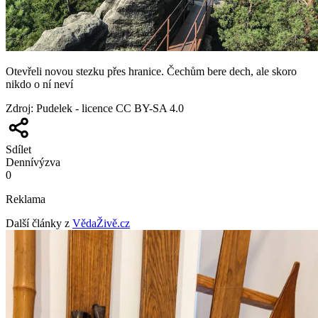
Otevřeli novou stezku přes hranice. Čechům bere dech, ale skoro
nikdo o ní neví
Zdroj
:
Pudelek - licence CC BY-SA 4.0
Sdílet
Denní
výzva
0
Reklama
Další články z
VědaŽivě.cz