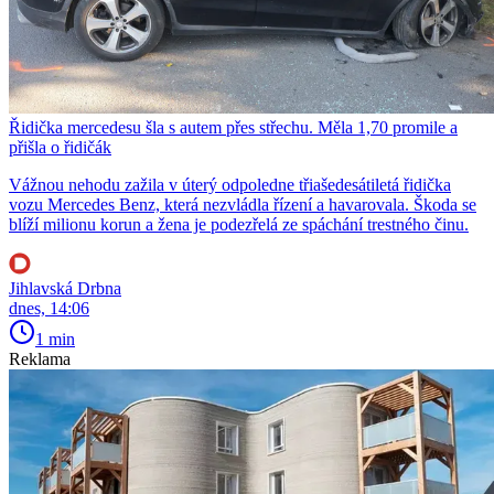
Řidička mercedesu šla s autem přes střechu. Měla 1,70 promile a
přišla o řidičák
Vážnou nehodu zažila v úterý odpoledne třiašedesátiletá řidička
vozu Mercedes Benz, která nezvládla řízení a havarovala. Škoda se
blíží milionu korun a žena je podezřelá ze spáchání trestného činu.
Jihlavská Drbna
dnes, 14:06
1 min
Reklama