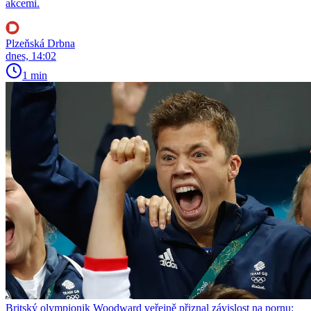
akcemi.
Plzeňská Drbna
dnes, 14:02
1 min
Britský olympionik Woodward veřejně přiznal závislost na pornu: