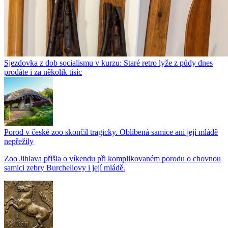
Sjezdovka z dob socialismu v kurzu: Staré retro lyže z půdy dnes
prodáte i za několik tisíc
Porod v české zoo skončil tragicky. Oblíbená samice ani její mládě
nepřežily
Zoo Jihlava přišla o víkendu při komplikovaném porodu o chovnou
samici zebry Burchellovy i její mládě.