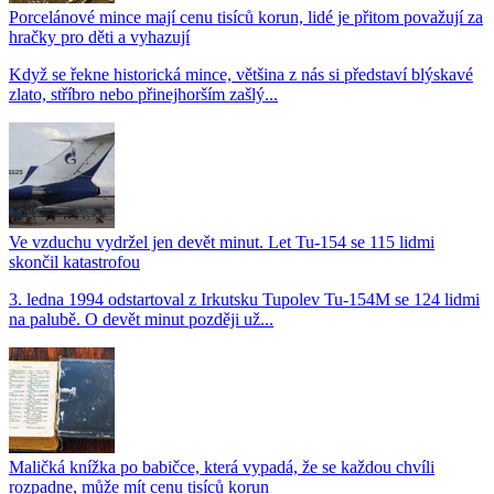
Porcelánové mince mají cenu tisíců korun, lidé je přitom považují za
hračky pro děti a vyhazují
Když se řekne historická mince, většina z nás si představí blýskavé
zlato, stříbro nebo přinejhorším zašlý...
Ve vzduchu vydržel jen devět minut. Let Tu-154 se 115 lidmi
skončil katastrofou
3. ledna 1994 odstartoval z Irkutsku Tupolev Tu-154M se 124 lidmi
na palubě. O devět minut později už...
Maličká knížka po babičce, která vypadá, že se každou chvíli
rozpadne, může mít cenu tisíců korun