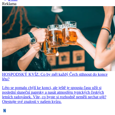
Reklama
HOSPODSKÝ KVÍZ: Co by měl každý Čech stihnout do konce
léta?
Léto se pomalu chýlí ke konci, ale ještě je spousta času užít si
poslední sluneční paprsky a nasát atmosféru typických českých
letních radovánek. Víte, co byste si rozhodně neměli nechat ujít?
Otestujte své znalosti v našem kvízu.