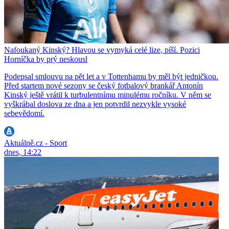
Nafoukaný Kinský? Hlavou se vymyká celé lize, píší. Pozici
Horníčka by prý neskousl
Podepsal smlouvu na pět let a v Tottenhamu by měl být jedničkou.
Před startem nové sezony se český fotbalový brankář Antonín
Kinský ještě vrátil k turbulentnímu minulému ročníku. V něm se
vyškrábal doslova ze dna a jen potvrdil nezvykle vysoké
sebevědomí.
Aktuálně.cz - Sport
dnes, 14:22