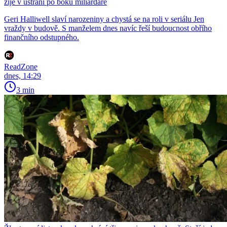
žije v ústraní po boku miliardáře
Geri Halliwell slaví narozeniny a chystá se na roli v seriálu Jen
vraždy v budově. S manželem dnes navíc řeší budoucnost obřího
finančního odstupného.
ReadZone
dnes, 14:29
3 min