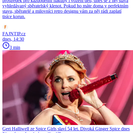
prostředek pro každodenní nákupy i vození dětí, dnes se z něj stává
vyhledávaný sběratelský klenot. Pokud ho máte doma v perfektním
stavu, sběratelé a milovníci retro designu vám za něj rádi zaplatí
tisíce korun.
FAJNTIP.cz
dnes, 14:30
3 min
Geri Halliwell ze Spice Girls slaví 54 let. Divoká Ginger Spice dnes