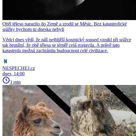
Obří těleso narazilo do Země a zrodil se Měsíc. Bez katastrofické
srážky bychom tu dneska nebyli
Vědci dnes vědí, že náš nejbližší kosmický soused vznikl při srážce
tak brutální, že obě tělesa se téměř celá roztavila. A právě tato
katastrofa možná zachránila budoucnost celé civilizace.
NESPECHEJ.cz
dnes, 14:00
3 min