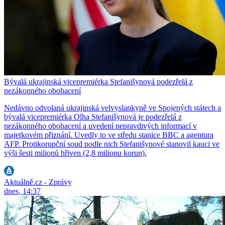
Bývalá ukrajinská vicepremiérka Stefanišynová podezřelá z
nezákonného obohacení
Nedávno odvolaná ukrajinská velvyslankyně ve Spojených státech a
bývalá vicepremiérka Olha Stefanišynová je podezřelá z
nezákonného obohacení a uvedení nepravdivých informací v
majetkovém přiznání. Uvedly to ve středu stanice BBC a agentura
AFP. Protikorupční soud podle nich Stefanišynové stanovil kauci ve
výši šesti milionů hřiven (2,8 milionu korun).
Aktuálně.cz - Zprávy
dnes, 14:37