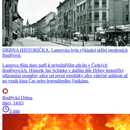
DRBNA HISTORIČKA: Lannovka byla výkladní skříní moderních
Budějovic
Lannova třída dnes patří k nejrušnějším ulicím v Českých
Budějovicích. Historik Jan Schinko v dalším díle Drbny historičky
připomíná proměny ulice od první republiky přes válečné události až
po vznik kina Čas nebo legendárního Vatikánu.
Budějcká Drbna
dnes, 14:03
3 min