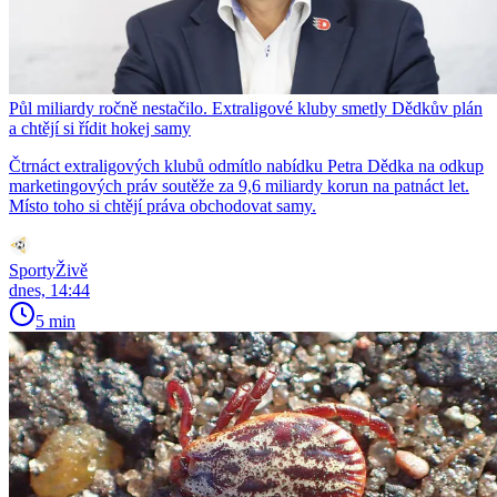
Půl miliardy ročně nestačilo. Extraligové kluby smetly Dědkův plán
a chtějí si řídit hokej samy
Čtrnáct extraligových klubů odmítlo nabídku Petra Dědka na odkup
marketingových práv soutěže za 9,6 miliardy korun na patnáct let.
Místo toho si chtějí práva obchodovat samy.
SportyŽivě
dnes, 14:44
5 min