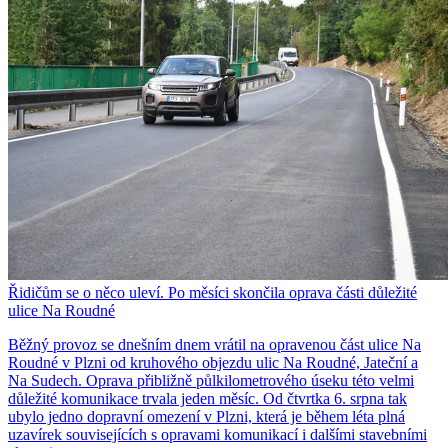
Řidičům se o něco uleví. Po měsíci skončila oprava části důležité
ulice Na Roudné
Běžný provoz se dnešním dnem vrátil na opravenou část ulice Na
Roudné v Plzni od kruhového objezdu ulic Na Roudné, Jateční a
Na Sudech. Oprava přibližně půlkilometrového úseku této velmi
důležité komunikace trvala jeden měsíc. Od čtvrtka 6. srpna tak
ubylo jedno dopravní omezení v Plzni, která je během léta plná
uzavírek souvisejících s opravami komunikací i dalšími stavebními