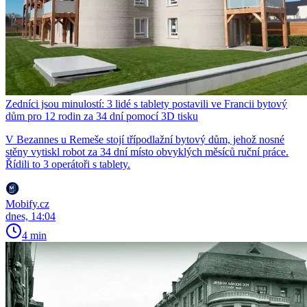
Zedníci jsou minulostí: 3 lidé s tablety postavili ve Francii bytový
dům pro 12 rodin za 34 dní pomocí 3D tisku
V Bezannes u Remeše stojí třípodlažní bytový dům, jehož nosné
stěny vytiskl robot za 34 dní místo obvyklých měsíců ruční práce.
Řídili to 3 operátoři s tablety.
Mobify.cz
dnes, 14:04
4 min