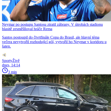
Neymar po postupu Santosu ztratil zábrany. V útrobách stadionu
hlasitě zesměšňoval hráče Rema
Santos postoupil do čtvrtfinále Copa do Brasil, ale hlavní téma
večera nevytvořil rozhodující gól, vytvořil ho Neymar v koridoru u
šaten.
SportyŽivě
dnes, 14:14
3 min