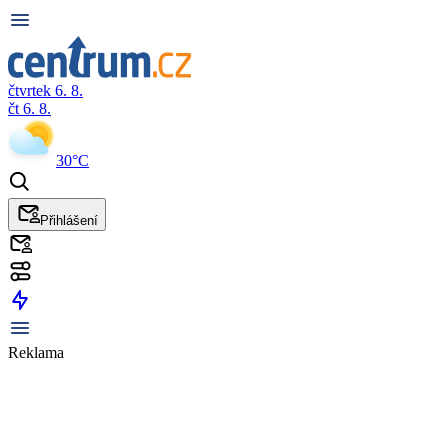
čtvrtek 6. 8.
čt 6. 8.
30°C
Přihlášení
Reklama