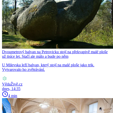
Dvoumetrový balvan na Petrovicku stojí na překvapivě malé ploše
už tisíce let. Stačí ale málo a bude po něm
U Milevska leží balvan, který stojí na malé ploše jako trik.
Vytvarovalo ho zvětrávání.
VědaŽivě.cz
dnes, 14:35
4 min