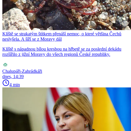
Klíště se strakatým štítkem přenáší nemoc, o které většina Čechů
neslyšela. A šíří se z Moravy dál
Klíště s nápadnou bílou kresbou na hřbetě se za poslední dekádu
rozšířilo z jižní Moravy do všech regionů České republiky.
Chalupáři-Zahrádkáři
dnes, 14:39
4 min