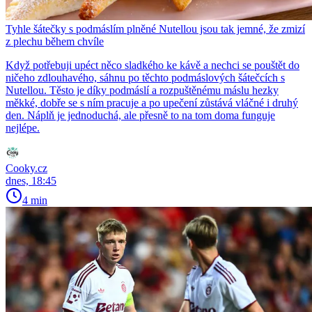
Tyhle šátečky s podmáslím plněné Nutellou jsou tak jemné, že zmizí
z plechu během chvíle
Když potřebuji upéct něco sladkého ke kávě a nechci se pouštět do
ničeho zdlouhavého, sáhnu po těchto podmáslových šátečcích s
Nutellou. Těsto je díky podmáslí a rozpuštěnému máslu hezky
měkké, dobře se s ním pracuje a po upečení zůstává vláčné i druhý
den. Náplň je jednoduchá, ale přesně to na tom doma funguje
nejlépe.
Cooky.cz
dnes, 18:45
4 min