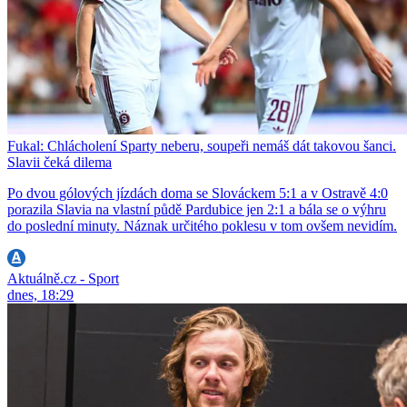
Fukal: Chlácholení Sparty neberu, soupeři nemáš dát takovou šanci.
Slavii čeká dilema
Po dvou gólových jízdách doma se Slováckem 5:1 a v Ostravě 4:0
porazila Slavia na vlastní půdě Pardubice jen 2:1 a bála se o výhru
do poslední minuty. Náznak určitého poklesu v tom ovšem nevidím.
Aktuálně.cz - Sport
dnes, 18:29