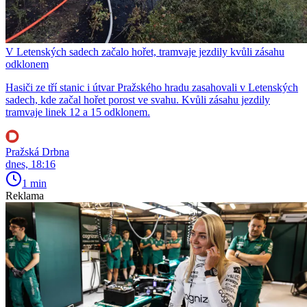
V Letenských sadech začalo hořet, tramvaje jezdily kvůli zásahu
odklonem
Hasiči ze tří stanic i útvar Pražského hradu zasahovali v Letenských
sadech, kde začal hořet porost ve svahu. Kvůli zásahu jezdily
tramvaje linek 12 a 15 odklonem.
Pražská Drbna
dnes, 18:16
1 min
Reklama