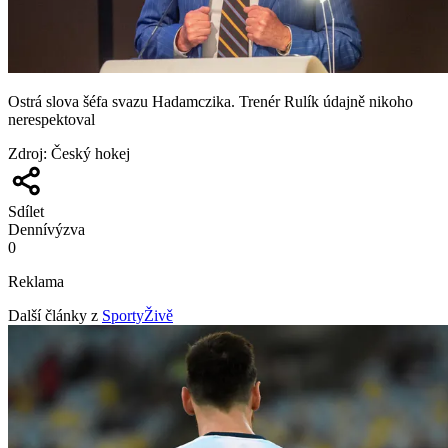
Ostrá slova šéfa svazu Hadamczika. Trenér Rulík údajně nikoho
nerespektoval
Zdroj
:
Český hokej
Sdílet
Denní
výzva
0
Reklama
Další články z
SportyŽivě