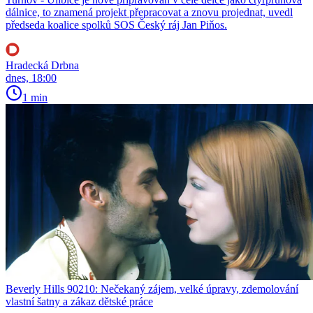
dálnice, to znamená projekt přepracovat a znovu projednat, uvedl
předseda koalice spolků SOS Český ráj Jan Piňos.
Hradecká Drbna
dnes, 18:00
1 min
Beverly Hills 90210: Nečekaný zájem, velké úpravy, zdemolování
vlastní šatny a zákaz dětské práce