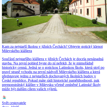
Kam za nejstarší školou v jižních Čechách? Objevte gotický klenot
Milevského kláštera
Součástí nejstaršího kláštera v jižních Čechách je docela nenápadná
stavba. Na první pohled byste do ní neřekli, že je mimořádně
historicky cenná. Jedná se o gotickou Latinskou školu, která stojí po
pravé straně vchodu na první nádvoří Milevského kláštera a která
představuje jednu z nejstarších dochovaných školních budov v
České republice. Pokud máte rádi historické pamětihodnosti, pak
premonstrátský klášter v Milevsku včetně zmíněné Latinské školy
může být dalším cílem vašich výletů.
Svět cestovatele