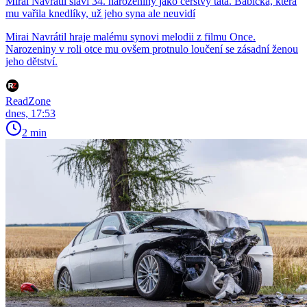
Mirai Navrátil slaví 34. narozeniny jako čerstvý táta. Babička, která
mu vařila knedlíky, už jeho syna ale neuvidí
Mirai Navrátil hraje malému synovi melodii z filmu Once.
Narozeniny v roli otce mu ovšem protnulo loučení se zásadní ženou
jeho dětství.
ReadZone
dnes, 17:53
2 min