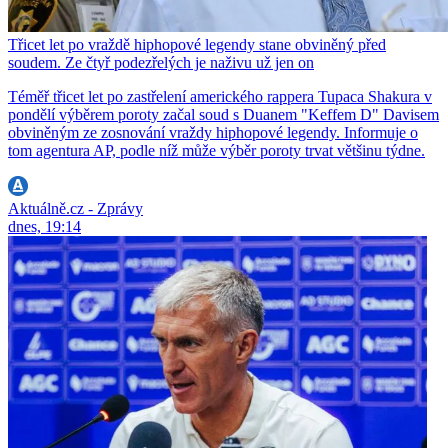
Třicet let po vraždě hiphopové legendy stane obviněný před
soudem. Ze čtyř podezřelých je naživu už jen on
Téměř třicet let po zastřelení amerického rappera Tupaca Shakura v
pondělí výběrem poroty začal soud s Duanem "Keffem D" Davisem
obviněným ze zosnování vraždy hiphopové legendy. Informuje o
tom agentura AP, podle níž může výběr poroty trvat většinu týdne.
Aktuálně.cz - Zprávy
dnes, 19:14