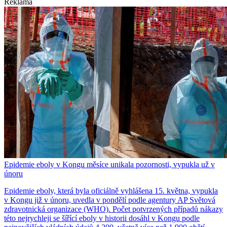
Reklama
Epidemie eboly v Kongu měsíce unikala pozornosti, vypukla už v
únoru
Epidemie eboly, která byla oficiálně vyhlášena 15. května, vypukla
v Kongu již v únoru, uvedla v pondělí podle agentury AP Světová
zdravotnická organizace (WHO). Počet potvrzených případů nákazy
této nejrychleji se šířící eboly v historii dosáhl v Kongu podle