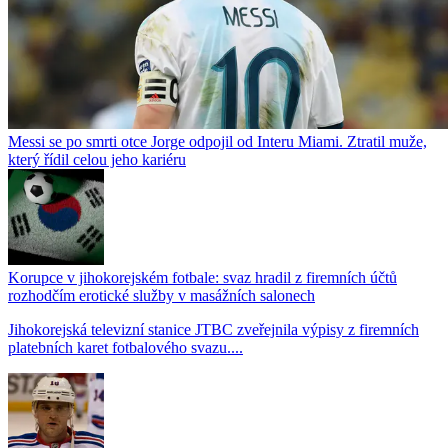
Messi se po smrti otce Jorge odpojil od Interu Miami. Ztratil muže,
který řídil celou jeho kariéru
Korupce v jihokorejském fotbale: svaz hradil z firemních účtů
rozhodčím erotické služby v masážních salonech
Jihokorejská televizní stanice JTBC zveřejnila výpisy z firemních
platebních karet fotbalového svazu....