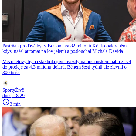
Pastrňák prodává byt v Bostonu za 82 milionů Kč. Kohák v něm
kdysi našel automat na lov jelenů a poslouchal Michala Davida
Mezonetový byt české hokejové hvězdy na bostonském nábřeží šel
do prodeje za 4,3 milionu dolarů. Během šesti týdnů ale zlevnil o
300 tisíc.
SportyŽivě
dnes, 18:29
3 min