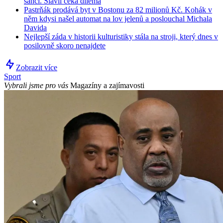
šanci. Slavii čeká dilema
Pastrňák prodává byt v Bostonu za 82 milionů Kč. Kohák v
něm kdysi našel automat na lov jelenů a poslouchal Michala
Davida
Nejlepší záda v historii kulturistiky stála na stroji, který dnes v
posilovně skoro nenajdete
Zobrazit více
Sport
Vybrali jsme pro vás
Magazíny a zajímavosti