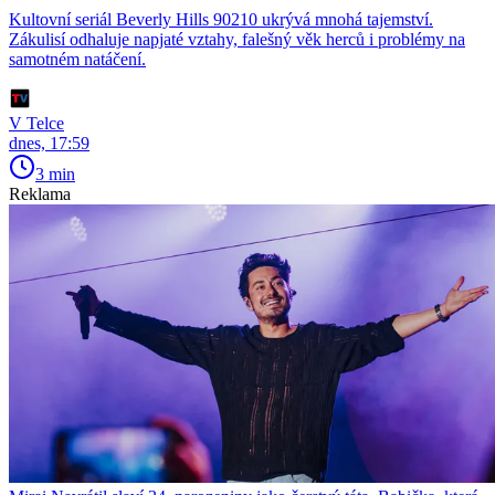
Kultovní seriál Beverly Hills 90210 ukrývá mnohá tajemství.
Zákulisí odhaluje napjaté vztahy, falešný věk herců i problémy na
samotném natáčení.
V Telce
dnes, 17:59
3 min
Reklama