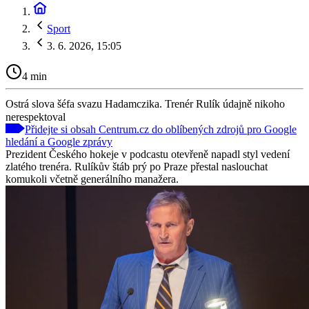
Sport
3. 6. 2026, 15:05
4 min
Ostrá slova šéfa svazu Hadamczika. Trenér Rulík údajně nikoho
nerespektoval
Přidejte si obsah Centrum.cz do oblíbených zdrojů pro Google
hledání a Google zprávy
Prezident Českého hokeje v podcastu otevřeně napadl styl vedení
zlatého trenéra. Rulíkův štáb prý po Praze přestal naslouchat
komukoli včetně generálního manažera.