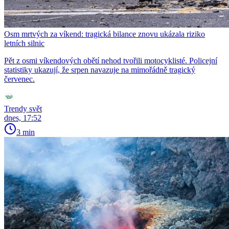
Osm mrtvých za víkend: tragická bilance znovu ukázala riziko
letních silnic
Pět z osmi víkendových obětí nehod tvořili motocyklisté. Policejní
statistiky ukazují, že srpen navazuje na mimořádně tragický
červenec.
Trendy svět
dnes, 17:52
3 min