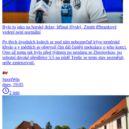
Bylo to jako na horské dráze, hřímal Hyský. Ztratit tříbrankové
vedení není normální
Po třech úvodních kolech se pod ním nebezpečně kýve trenérské
křeslo a v médiích se objevují čím dál častěji spekulace o jeho konci.
Ono už tomu tak bylo před týdnem po nezdaru se Zbrojovkou, po
sobotní divoké přestřelce 5:5 na půdě Teplic se tento stav nezměnil,
spíše zintenzivnil.
SportWin
dnes, 19:05
2 min