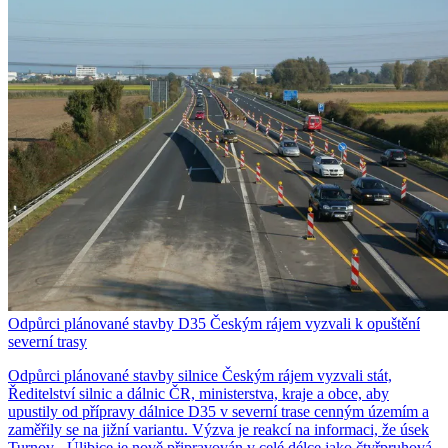
Odpůrci plánované stavby D35 Českým rájem vyzvali k opuštění
severní trasy
Odpůrci plánované stavby silnice Českým rájem vyzvali stát,
Ředitelství silnic a dálnic ČR, ministerstva, kraje a obce, aby
upustily od přípravy dálnice D35 v severní trase cenným územím a
zaměřily se na jižní variantu. Výzva je reakcí na informaci, že úsek
Turnov - Úlibice je nově připravován v celé délce jako čtyřpruhová