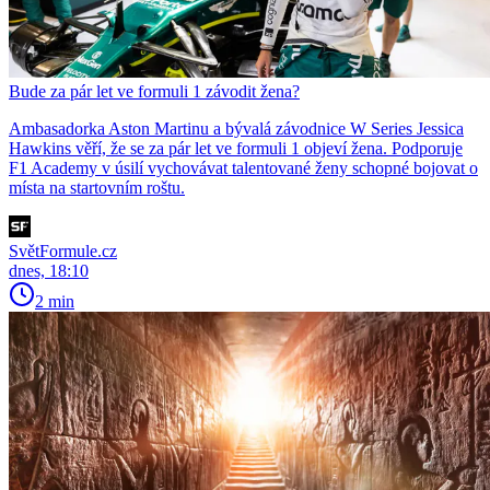
Bude za pár let ve formuli 1 závodit žena?
Ambasadorka Aston Martinu a bývalá závodnice W Series Jessica
Hawkins věří, že se za pár let ve formuli 1 objeví žena. Podporuje
F1 Academy v úsilí vychovávat talentované ženy schopné bojovat o
místa na startovním roštu.
SvětFormule.cz
dnes, 18:10
2 min