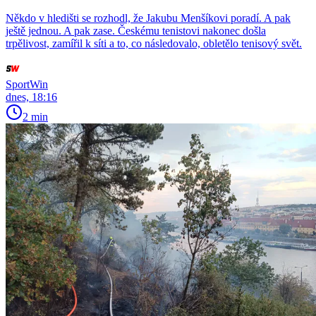
Někdo v hledišti se rozhodl, že Jakubu Menšíkovi poradí. A pak
ještě jednou. A pak zase. Českému tenistovi nakonec došla
trpělivost, zamířil k síti a to, co následovalo, obletělo tenisový svět.
SportWin
dnes, 18:16
2 min