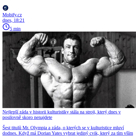
Mobify.cz
dnes, 18:21
5 min
Nejlepší záda v historii kulturistiky stála na stroji, který dnes v
posilovně skoro nenajdete
Šest titulů Mr. Olympia a záda, o kterých se v kulturistice mluví
dodnes. Když má Dorian Yates vybrat jediný cvik, který za tím vším