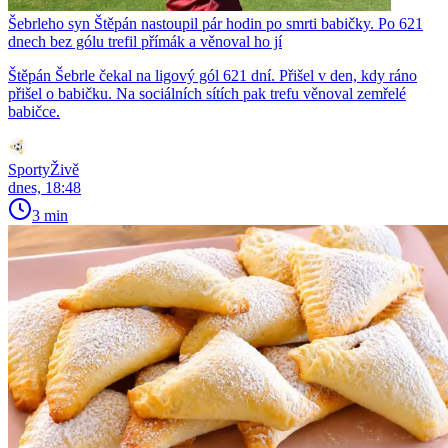
Šebrleho syn Štěpán nastoupil pár hodin po smrti babičky. Po 621
dnech bez gólu trefil přímák a věnoval ho jí
Štěpán Šebrle čekal na ligový gól 621 dní. Přišel v den, kdy ráno
přišel o babičku. Na sociálních sítích pak trefu věnoval zemřelé
babičce.
SportyŽivě
dnes, 18:48
3 min