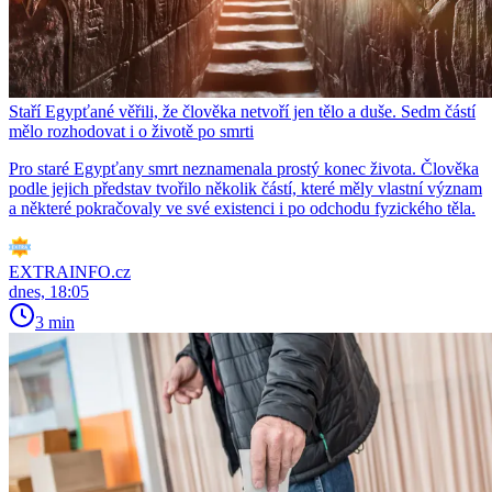
Staří Egypťané věřili, že člověka netvoří jen tělo a duše. Sedm částí
mělo rozhodovat i o životě po smrti
Pro staré Egypťany smrt neznamenala prostý konec života. Člověka
podle jejich představ tvořilo několik částí, které měly vlastní význam
a některé pokračovaly ve své existenci i po odchodu fyzického těla.
EXTRAINFO.cz
dnes, 18:05
3 min