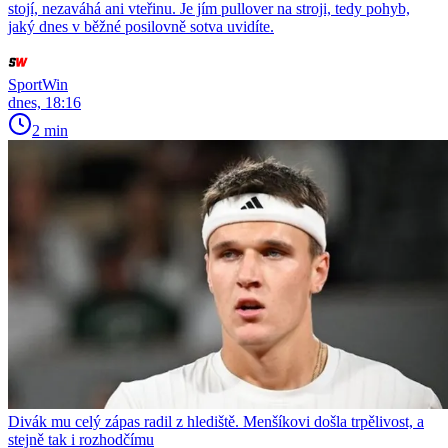
stojí, nezaváhá ani vteřinu. Je jím pullover na stroji, tedy pohyb,
jaký dnes v běžné posilovně sotva uvidíte.
SportWin
dnes, 18:16
2 min
Divák mu celý zápas radil z hlediště. Menšíkovi došla trpělivost, a
stejně tak i rozhodčímu