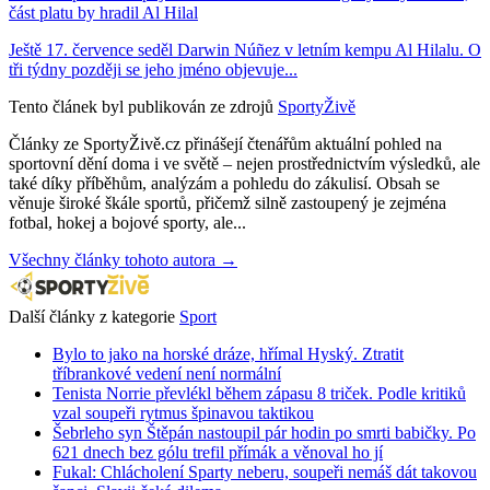
část platu by hradil Al Hilal
Ještě 17. července seděl Darwin Núñez v letním kempu Al Hilalu. O
tři týdny později se jeho jméno objevuje...
Tento článek byl publikován ze zdrojů
SportyŽivě
Články ze SportyŽivě.cz přinášejí čtenářům aktuální pohled na
sportovní dění doma i ve světě – nejen prostřednictvím výsledků, ale
také díky příběhům, analýzám a pohledu do zákulisí. Obsah se
věnuje široké škále sportů, přičemž silně zastoupený je zejména
fotbal, hokej a bojové sporty, ale...
Všechny články tohoto autora →
Další články z kategorie
Sport
Bylo to jako na horské dráze, hřímal Hyský. Ztratit
tříbrankové vedení není normální
Tenista Norrie převlékl během zápasu 8 triček. Podle kritiků
vzal soupeři rytmus špinavou taktikou
Šebrleho syn Štěpán nastoupil pár hodin po smrti babičky. Po
621 dnech bez gólu trefil přímák a věnoval ho jí
Fukal: Chlácholení Sparty neberu, soupeři nemáš dát takovou