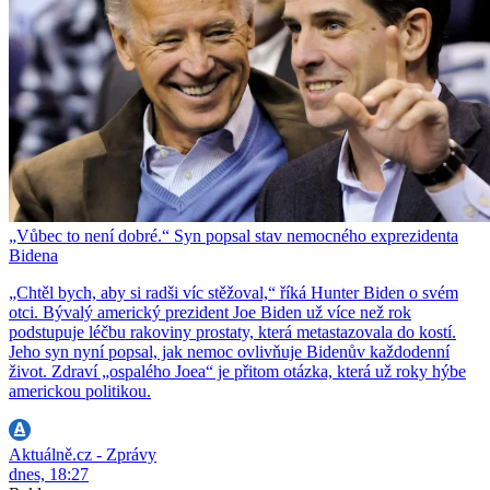
„Vůbec to není dobré.“ Syn popsal stav nemocného exprezidenta
Bidena
„Chtěl bych, aby si radši víc stěžoval,“ říká Hunter Biden o svém
otci. Bývalý americký prezident Joe Biden už více než rok
podstupuje léčbu rakoviny prostaty, která metastazovala do kostí.
Jeho syn nyní popsal, jak nemoc ovlivňuje Bidenův každodenní
život. Zdraví „ospalého Joea“ je přitom otázka, která už roky hýbe
americkou politikou.
Aktuálně.cz - Zprávy
dnes, 18:27