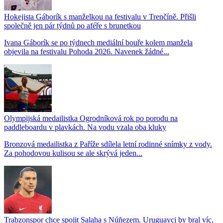
Hokejista Gáborík s manželkou na festivalu v Trenčíně. Přišli
společně jen pár týdnů po aféře s brunetkou
Ivana Gáborík se po týdnech mediální bouře kolem manžela
objevila na festivalu Pohoda 2026. Navenek žádné...
Olympijská medailistka Ogrodníková rok po porodu na
paddleboardu v plavkách. Na vodu vzala oba kluky
Bronzová medailistka z Paříže sdílela letní rodinné snímky z vody.
Za pohodovou kulisou se ale skrývá jeden...
Trabzonspor chce spojit Salaha s Núñezem. Uruguayci by bral víc,