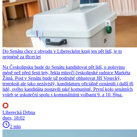
Do Senátu chce z obvodu v Libereckém kraji jen pět lidí, je to
nejméně za třicet let
Na Českolipsku bude do Senátu kandidovat pět lidí, o polovinu
méně než před šesti lety, řekla mluvčí českolipské radnice Markéta
Žitná. Post v Senátu bude už podruhé obhajovat Jiří Vosecký,
tentokrát ale jako nezávislý, kandidaturu oficiálně oznámili i další tři
lidé, svého kandidáta postavili také komunisté. První kolo senátních
voleb se uskuteční spolu s komunálními volbami 9. a 10. října.
Liberecká Drbna
dnes, 18:02
2 min