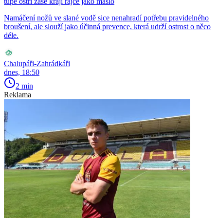
tupé ostří zase krájí rajče jako máslo
Namáčení nožů ve slané vodě sice nenahradí potřebu pravidelného
broušení, ale slouží jako účinná prevence, která udrží ostrost o něco
déle.
Chalupáři-Zahrádkáři
dnes, 18:50
2 min
Reklama