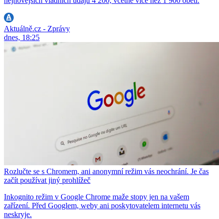
nejnovějších vládních údajů 4 200, včetně více než 1 900 obětí.
Aktuálně.cz - Zprávy
dnes, 18:25
Rozlučte se s Chromem, ani anonymní režim vás neochrání. Je čas
začít používat jiný prohlížeč
Inkognito režim v Google Chrome maže stopy jen na vašem
zařízení. Před Googlem, weby ani poskytovatelem internetu vás
neskryje.