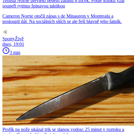
Tenista Norrie převlékl během zápasu 8 triček. Podle kritiků vzal
soupeři rytmus špinavou taktikou
Cameron Norrie otočil zápas s de Minaurem v Montrealu a
postoupil dál. Na sociálních sítích se ale řeší hlavně jeho šatník.
SportyŽivě
dnes, 19:01
3 min
Profík na nože ukázal trik se slanou vodou: 25 minut v roztoku a