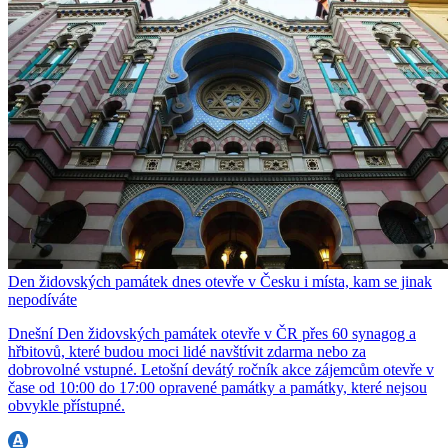
Den židovských památek dnes otevře v Česku i místa, kam se jinak
nepodíváte
Dnešní Den židovských památek otevře v ČR přes 60 synagog a
hřbitovů, které budou moci lidé navštívit zdarma nebo za
dobrovolné vstupné. Letošní devátý ročník akce zájemcům otevře v
čase od 10:00 do 17:00 opravené památky a památky, které nejsou
obvykle přístupné.