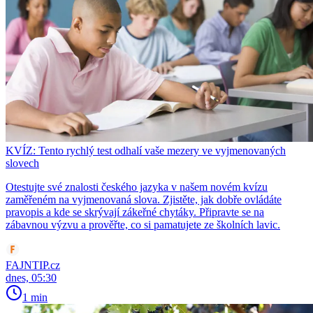
KVÍZ: Tento rychlý test odhalí vaše mezery ve vyjmenovaných
slovech
Otestujte své znalosti českého jazyka v našem novém kvízu
zaměřeném na vyjmenovaná slova. Zjistěte, jak dobře ovládáte
pravopis a kde se skrývají zákeřné chytáky. Připravte se na
zábavnou výzvu a prověřte, co si pamatujete ze školních lavic.
FAJNTIP.cz
dnes, 05:30
1 min