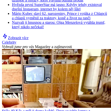
džungle a obrazy, které Pavlína odmítá prodat
Hvězda první SuperStar má jasno: Kdyby tehdy existoval
dnešní Instagram, internet by kolem něj šílel
Mário Kubec slaví 62. narozeniny. Prince i vojáka z Chlapců
a chlapů vyměnil za traktory, koně a život na ranči
Nazvali ji hnusnou a starou: Olga Menzelová vytáhla trumf,
který nikdo nečekal!
Zobrazit více
Celebrity
Vybrali jsme pro vás
Magazíny a zajímavosti
Stála 40 Kčs a měl ji doma každý. Dnes se tahle lampa z