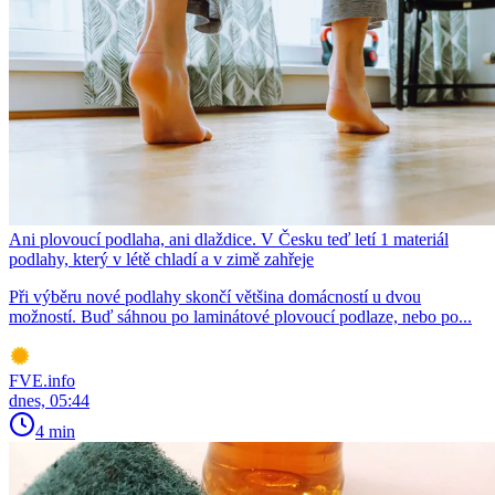
Ani plovoucí podlaha, ani dlaždice. V Česku teď letí 1 materiál
podlahy, který v létě chladí a v zimě zahřeje
Při výběru nové podlahy skončí většina domácností u dvou
možností. Buď sáhnou po laminátové plovoucí podlaze, nebo po...
FVE.info
dnes, 05:44
4 min