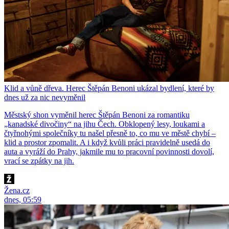
Klid a vůně dřeva. Herec Štěpán Benoni ukázal bydlení, které by
dnes už za nic nevyměnil
Městský shon vyměnil herec Štěpán Benoni za romantiku
„kanadské divočiny“ na jihu Čech. Obklopený lesy, loukami a
čtyřnohými společníky tu našel přesně to, co mu ve městě chybí –
klid a prostor zpomalit. A i když kvůli práci pravidelně usedá do
auta a vyráží do Prahy, jakmile mu to pracovní povinnosti dovolí,
vrací se zpátky na jih.
Žena.cz
dnes, 05:59