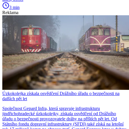
3 min
Reklama
Úzkokolejka získala osvědčení Drážního úřadu o bezpečnosti na
dalších pět let
Společnost Gepard Infra, která spravuje infrastrukturu
jindřichohradecké úzkokolejky, získala osvědčení od Drážního
úřadu o bezpečnosti provozovatele dráhy na příštích pět let. Od
Státního fondu dopravní infrastruktury (SFDI) také získá na letošní