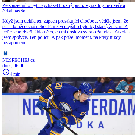
Ze sousedního bytu vycházel hrozný puch. Vyrazili jsme dveře a
čekal nás šok
Když jsem ucítila ten zápach prosakující chodbou, věděla jsem, že
se stalo něco strašného. Pán z vedlejšího bytu byl starší, žil sám. A
teď z jeho dveří táhlo něco, co mi doslova svíralo žaludek. Zavolala
jsem správce. Ten policii. A pak přišel moment, na který nikdy
nezapomenu.
NESPECHEJ.cz
dnes, 06:00
4 min