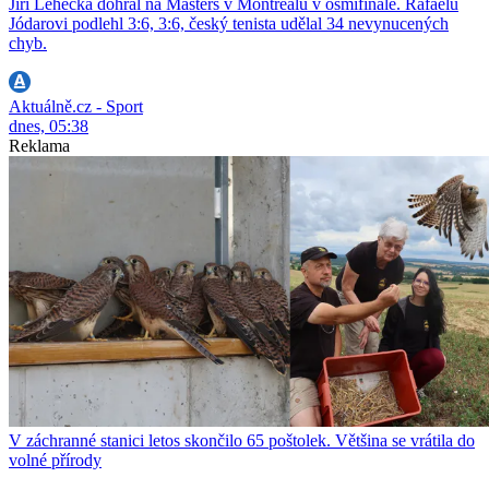
Jiří Lehečka dohrál na Masters v Montrealu v osmifinále. Rafaelu
Jódarovi podlehl 3:6, 3:6, český tenista udělal 34 nevynucených
chyb.
Aktuálně.cz - Sport
dnes, 05:38
Reklama
V záchranné stanici letos skončilo 65 poštolek. Většina se vrátila do
volné přírody