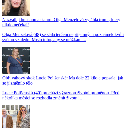
Nazvali ji hnusnou a starou: Olga Menzelová vytáhla trumf, který
nikdo nečekal!
Olga Menzelová (48) se stala terčem nepříjemných poznámek kvůli
svému vzhledu. Místo toho, aby se urážkami...
Obří váhový skok Lucie Polišenské: Má dole 22 kilo a popsala, jak
se jí změnilo tělo
Lucie Polišenská (40) prochází výraznou životní proměnou. Před
několika měsíci se rozhodla změnit životní...