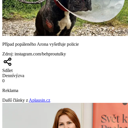
Případ popáleného Arona vyšetřuje policie
Zdroj
:
instagram.com/behproutulky
Sdílet
Denní
výzva
0
Reklama
Další články z
Aplausin.cz