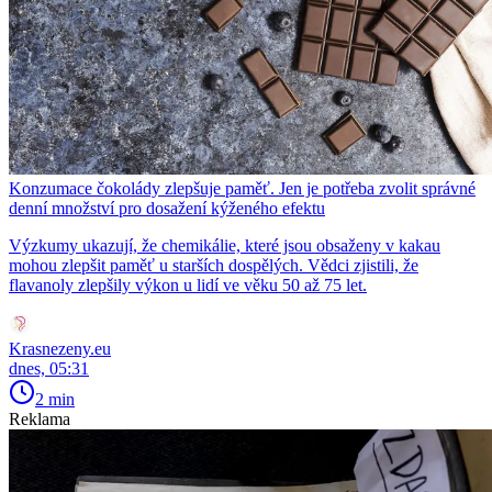
Konzumace čokolády zlepšuje paměť. Jen je potřeba zvolit správné
denní množství pro dosažení kýženého efektu
Výzkumy ukazují, že chemikálie, které jsou obsaženy v kakau
mohou zlepšit paměť u starších dospělých. Vědci zjistili, že
flavanoly zlepšily výkon u lidí ve věku 50 až 75 let.
Krasnezeny.eu
dnes, 05:31
2 min
Reklama