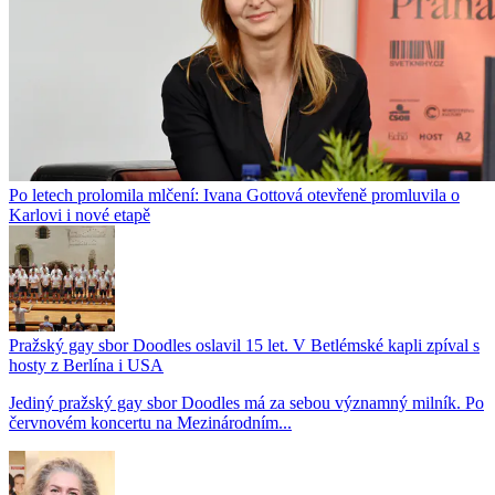
Po letech prolomila mlčení: Ivana Gottová otevřeně promluvila o
Karlovi i nové etapě
Pražský gay sbor Doodles oslavil 15 let. V Betlémské kapli zpíval s
hosty z Berlína i USA
Jediný pražský gay sbor Doodles má za sebou významný milník. Po
červnovém koncertu na Mezinárodním...