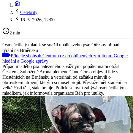
Celebrity
18. 5. 2026, 12:00
2 min
Osmnáctiletý mladík se snažil upálit svého psa: Otřesný případ
týrání na Brněnsku
Přidejte si obsah Centrum.cz do oblíbených zdrojů pro Google
hledání a Google zprávy
Případ mladého psa nalezeného s vážnými popáleninami otřásl
Českem. Zubožené Arona plemene Cane Corso objevili lidé v
Hostěnicích na Brněnsku a veterináři od začátku mluvili o
obrovském utrpení, kterým si musel projít. Přestože měl zranění na
velké části těla, stále bojuje. Policie se nyní zabývá osmnáctiletým
mladíkem, jak informovala organizace Běh pro útulky.