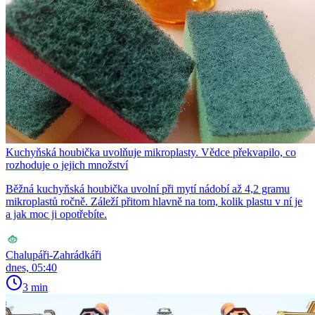
Kuchyňská houbička uvolňuje mikroplasty. Vědce překvapilo, co
rozhoduje o jejich množství
Běžná kuchyňská houbička uvolní při mytí nádobí až 4,2 gramu
mikroplastů ročně. Záleží přitom hlavně na tom, kolik plastu v ní je
a jak moc ji opotřebíte.
Chalupáři-Zahrádkáři
dnes, 05:40
3 min