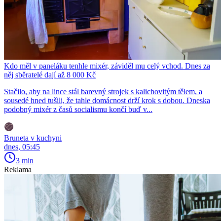
Kdo měl v paneláku tenhle mixér, záviděl mu celý vchod. Dnes za
něj sběratelé dají až 8 000 Kč
Stačilo, aby na lince stál barevný strojek s kalichovitým tělem, a
sousedé hned tušili, že tahle domácnost drží krok s dobou. Dneska
podobný mixér z časů socialismu končí buď v...
Bruneta v kuchyni
dnes, 05:45
3 min
Reklama