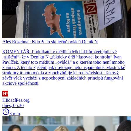
Aleš Rozehnal: Kdo že to skutečně ovládá Deník N
KOMENTÁŘ. Podnikatel v médiích Michal Půr zveřejnil své
„zjištění“, že v Deníku N „fakticky drží hlasovací kontrolu“ Ivan
Pavlíček, který toto médium „ovládá“ a o kterém toho není mnoho
známo. Z těchto zjištění pak dovozuje netransparentnost vlastnické
struktury tohoto média a zpochybňuje jeho nezávislost. Takový
závěr však vychází z nepochopení základních principů fungování
akciové společnosti,
HlídacíPes.org
dnes, 05:30
3 min