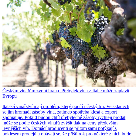
Českým vinařům zvoní hrana. Přebytek vína z Itálie může zaplavit
Evropu
Italská vinařství mají problém, který pocítí i český trh. Ve skladech
se jim hromadí zásoby vína, zatímco spotřeba klesá a export
zpomaluje. Pokud budou chtít přebytečné zásoby rychleji prodat,
může se podle českých vinařů zvýšit tlak na ceny především
levnějších vín. Domácí producenti se přitom sami potýkají s
poklesem prodejů a obávají se, že příští rok pro některé z nich bude