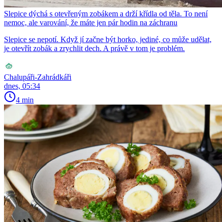
Slepice dýchá s otevřeným zobákem a drží křídla od těla. To není
nemoc, ale varování, že máte jen pár hodin na záchranu
Slepice se nepotí. Když jí začne být horko, jediné, co může udělat,
je otevřít zobák a zrychlit dech. A právě v tom je problém.
Chalupáři-Zahrádkáři
dnes, 05:34
4 min