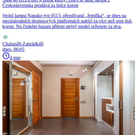
Československa prodává za tisíce korun
Stolní lampa Napako typ 0513, přezdívaná „Jeptiška“, se dnes na
mezinárodních designových platformách nabízí za více než osm tisíc
korun. Na českém bazaru přitom stejný model seženete za dva.
Chalupáři-Zahrádkáři
dnes, 06:05
4 min