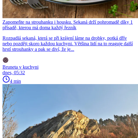
Zapomeňte na strouhanku i housku. Sekaná drží pohromadě díky 1
přísadě, kterou má doma každý řezník
Rozpadlá sekaná, která se při krájení láme na drobky, potká dřív
nebo později skoro každou kuchyni. Většina lidí na to reaguje další
hrstí strouhanky a pak se diví, že je...
Bruneta v kuchyni
dnes, 05:32
4 min