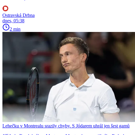
Ostravská Drbna
dnes, 05:38
2 min
Lehečku v Montrealu srazily chyby. S Jódarem uhrál jen šest gamů