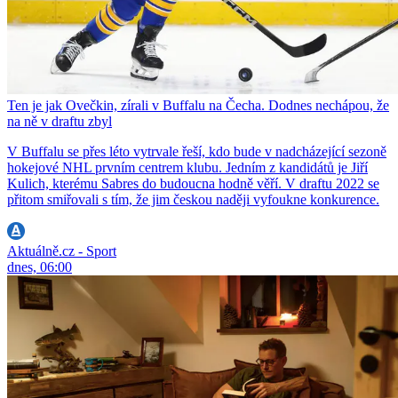
Ten je jak Ovečkin, zírali v Buffalu na Čecha. Dodnes nechápou, že
na ně v draftu zbyl
V Buffalu se přes léto vytrvale řeší, kdo bude v nadcházející sezoně
hokejové NHL prvním centrem klubu. Jedním z kandidátů je Jiří
Kulich, kterému Sabres do budoucna hodně věří. V draftu 2022 se
přitom smiřovali s tím, že jim českou naději vyfoukne konkurence.
Aktuálně.cz - Sport
dnes, 06:00