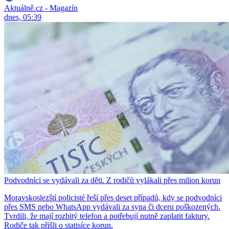
Aktuálně.cz - Magazín
dnes, 05:39
Podvodníci se vydávali za děti. Z rodičů vylákali přes milion korun
Moravskoslezští policisté řeší přes deset případů, kdy se podvodníci
přes SMS nebo WhatsApp vydávali za syna či dceru poškozených.
Tvrdili, že mají rozbitý telefon a potřebují nutně zaplatit faktury.
Rodiče tak přišli o statisíce korun.