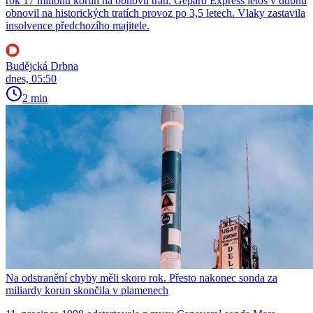
rok 17 milionů korun na obnovu tratí. Gepard Express letos v dubnu
obnovil na historických tratích provoz po 3,5 letech. Vlaky zastavila
insolvence předchozího majitele.
Budějcká Drbna
dnes, 05:50
2 min
Na odstranění chyby měli skoro rok. Přesto nakonec sonda za
miliardy korun skončila v plamenech