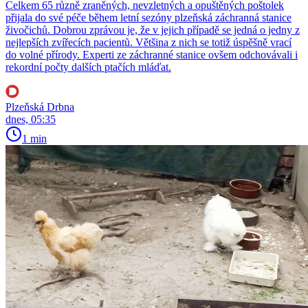
Celkem 65 různě zraněných, nevzletných a opuštěných poštolek
přijala do své péče během letní sezóny plzeňská záchranná stanice
živočichů. Dobrou zprávou je, že v jejich případě se jedná o jedny z
nejlepších zvířecích pacientů. Většina z nich se totiž úspěšně vrací
do volné přírody. Experti ze záchranné stanice ovšem odchovávali i
rekordní počty dalších ptačích mláďat.
Plzeňská Drbna
dnes, 05:35
1 min