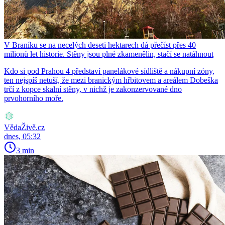
V Braníku se na necelých deseti hektarech dá přečíst přes 40
milionů let historie. Stěny jsou plné zkamenělin, stačí se natáhnout
Kdo si pod Prahou 4 představí panelákové sídliště a nákupní zóny,
ten nejspíš netuší, že mezi branickým hřbitovem a areálem Dobeška
trčí z kopce skalní stěny, v nichž je zakonzervované dno
prvohorního moře.
VědaŽivě.cz
dnes, 05:32
3 min