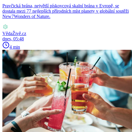
Pravčická brána, největší pískovcová skalní brána v Evropě, se
dostala mezi 77 nejlepších přírodních míst planety v globální soutěži
New7Wonders of Nature.
VědaŽivě.cz
dnes, 05:48
4 min