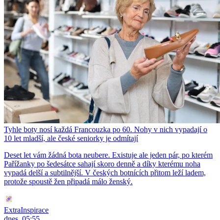
Tyhle boty nosí každá Francouzka po 60. Nohy v nich vypadají o
10 let mladší, ale české seniorky je odmítají
Deset let vám žádná bota neubere. Existuje ale jeden pár, po kterém
Pařížanky po šedesátce sahají skoro denně a díky kterému noha
vypadá delší a subtilnější. V českých botnících přitom leží ladem,
protože spoustě žen připadá málo ženský.
ExtraInspirace
dnes, 05:55