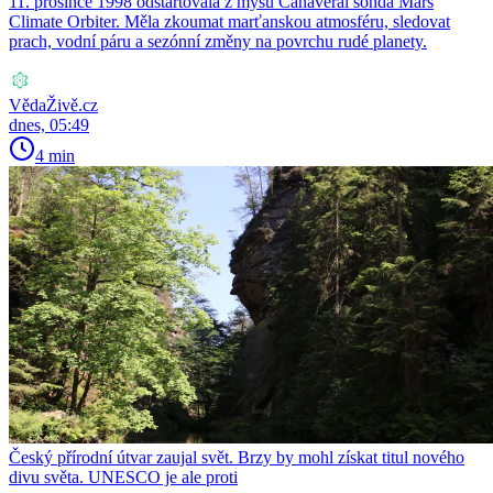
11. prosince 1998 odstartovala z mysu Canaveral sonda Mars
Climate Orbiter. Měla zkoumat marťanskou atmosféru, sledovat
prach, vodní páru a sezónní změny na povrchu rudé planety.
VědaŽivě.cz
dnes, 05:49
4 min
Český přírodní útvar zaujal svět. Brzy by mohl získat titul nového
divu světa. UNESCO je ale proti