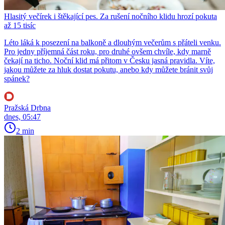
Hlasitý večírek i štěkající pes. Za rušení nočního klidu hrozí pokuta
až 15 tisíc
Léto láká k posezení na balkoně a dlouhým večerům s přáteli venku.
Pro jedny příjemná část roku, pro druhé ovšem chvíle, kdy marně
čekají na ticho. Noční klid má přitom v Česku jasná pravidla. Víte,
jakou můžete za hluk dostat pokutu, anebo kdy můžete bránit svůj
spánek?
Pražská Drbna
dnes, 05:47
2 min