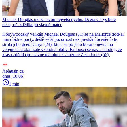
Michael Douglas ukázal svou největší pýchu: Dcera Carys bere
dech, oči zdědila po slavné matce
Hollywoodský velikán Michael Douglas (81) se na Mallorce dočkal
mimořádné pocty. Ještě větší pozornost než prestižní ocenění ale
strhla jeho dcera Carys (23), která se po jeho boku objevila na
veřejnosti a okamžitě vzbudila obdiv. Fanoušci se navíc shodují, že
krásu zdědila po slavné mamince Catherine Zeta-Jones (56).
Aplausin.cz
dnes, 10:06
1 min