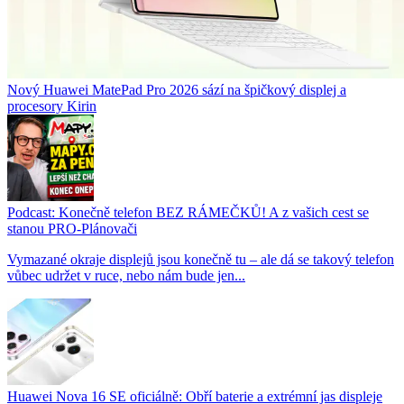
Nový Huawei MatePad Pro 2026 sází na špičkový displej a
procesory Kirin
Podcast: Konečně telefon BEZ RÁMEČKŮ! A z vašich cest se
stanou PRO-Plánovači
Vymazané okraje displejů jsou konečně tu – ale dá se takový telefon
vůbec udržet v ruce, nebo nám bude jen...
Huawei Nova 16 SE oficiálně: Obří baterie a extrémní jas displeje