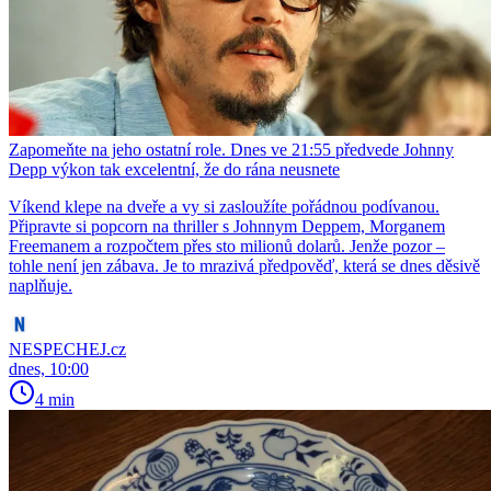
Zapomeňte na jeho ostatní role. Dnes ve 21:55 předvede Johnny
Depp výkon tak excelentní, že do rána neusnete
Víkend klepe na dveře a vy si zasloužíte pořádnou podívanou.
Připravte si popcorn na thriller s Johnnym Deppem, Morganem
Freemanem a rozpočtem přes sto milionů dolarů. Jenže pozor –
tohle není jen zábava. Je to mrazivá předpověď, která se dnes děsivě
naplňuje.
NESPECHEJ.cz
dnes, 10:00
4 min