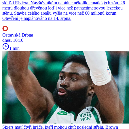
sídlišti Riviéra. Návštěvníkům nabídne několik tematických zón, 26
metrů dlouhou dřevěnou loď i více než patnáctimetrovou lezeckou
stěnu. Stavba celého areálu vyšla na více než 60 milionů korun.
Otevření je naplánováno na 14. srpna.
Ostravská Drbna
dnes, 10:16
1 min
Sixers mají čtyři hráče, kteří mohou chtít poslední střelu. Brown