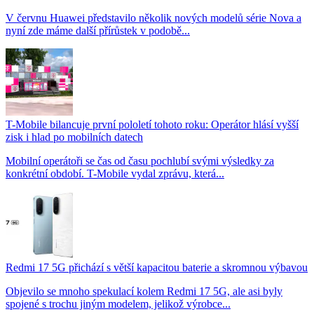
V červnu Huawei představilo několik nových modelů série Nova a
nyní zde máme další přírůstek v podobě...
T-Mobile bilancuje první pololetí tohoto roku: Operátor hlásí vyšší
zisk i hlad po mobilních datech
Mobilní operátoři se čas od času pochlubí svými výsledky za
konkrétní období. T-Mobile vydal zprávu, která...
Redmi 17 5G přichází s větší kapacitou baterie a skromnou výbavou
Objevilo se mnoho spekulací kolem Redmi 17 5G, ale asi byly
spojené s trochu jiným modelem, jelikož výrobce...