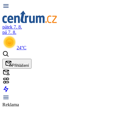
pátek 7. 8.
pá 7. 8.
24°C
Přihlášení
Reklama