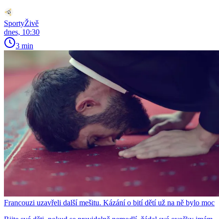
SportyŽivě
dnes, 10:30
3 min
Francouzi uzavřeli další mešitu. Kázání o bití dětí už na ně bylo moc