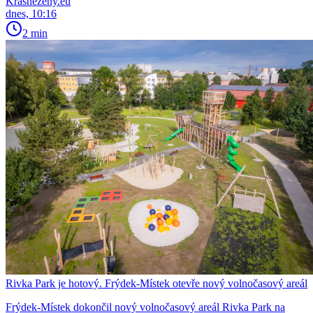
Krasnezeny.eu
dnes, 10:16
2 min
Rivka Park je hotový. Frýdek-Místek otevře nový volnočasový areál
Frýdek-Místek dokončil nový volnočasový areál Rivka Park na