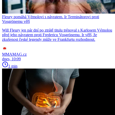
Fleury pomáhá Vémolovi s návratem. Ir Terminátorovi proti
Vosgrönemu věří
Will Fleury jen pár dní po ztrátě titulu trénoval s Karlosem Vémolou
před jeho návratem proti Fredericu Vosgrönemu. Ir věří, že
zkušenost české legendy může ve Frankfurtu rozhodnout.
MMAMAG.cz
dnes, 10:09
1 min