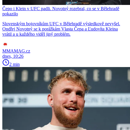
Čepo i Klein v UFC padli. Novotný rozebral, co se v Bělehradě
pokazilo
Slovenským bojovníkům UFC v Bělehradě výsledkově nevyšel.
Ondřej Novotný se k porážkám Vlasta Čepa a Ľudovíta Kleina
vrátil a u každého viděl jiný problém.
MMAMAG.cz
dnes, 10:26
2 min