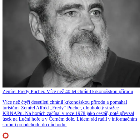
Zemřel Fredy Pucher. Více než 40 let chránil krkonošskou přírodu
Více než čtyři desetiletí chránil krkonošskou přírodu a pomáhal
turistům. Zemřel Alfréd „Fredy“ Pucher, dlouholetý strážce
KRNAPu. Na horách začínal v roce 1978 jako cestář, poté převzal
úsek na Luční hoře a v Černém dole. Lidem rád radil v informačním
srubu i po odchodu do důchodu.