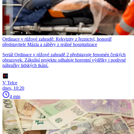
Ordinace v růžové zahradě: Rekvizity z řeznictví, honorář
představitele Mázla a záběry z reálné hospitalizace
Seriál Ordinace v růžové zahradě 2 představuje fenomén českých
obrazovek. Zákulisí projektu odhaluje horentní výdělky i podivné
náhražky lidských tkání.
V Telce
dnes, 10:20
4 min