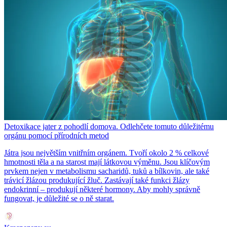
Detoxikace jater z pohodlí domova. Odlehčete tomuto důležitému
orgánu pomocí přírodních metod
Játra jsou největším vnitřním orgánem. Tvoří okolo 2 % celkové
hmotnosti těla a na starost mají látkovou výměnu. Jsou klíčovým
prvkem nejen v metabolismu sacharidů, tuků a bílkovin, ale také
trávicí žlázou produkující žluč. Zastávají také funkci žlázy
endokrinní – produkují některé hormony. Aby mohly správně
fungovat, je důležité se o ně starat.