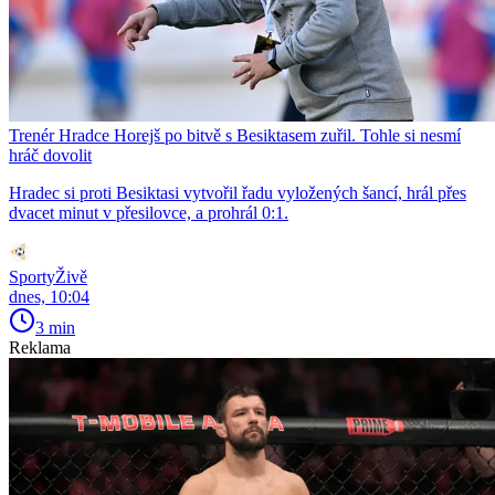
Trenér Hradce Horejš po bitvě s Besiktasem zuřil. Tohle si nesmí
hráč dovolit
Hradec si proti Besiktasi vytvořil řadu vyložených šancí, hrál přes
dvacet minut v přesilovce, a prohrál 0:1.
SportyŽivě
dnes, 10:04
3 min
Reklama