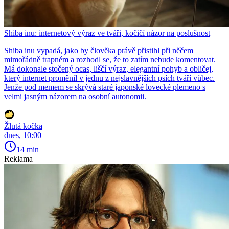
Shiba inu: internetový výraz ve tváři, kočičí názor na poslušnost
Shiba inu vypadá, jako by člověka právě přistihl při něčem
mimořádně trapném a rozhodl se, že to zatím nebude komentovat.
Má dokonale stočený ocas, liščí výraz, elegantní pohyb a obličej,
který internet proměnil v jednu z nejslavnějších psích tváří vůbec.
Jenže pod memem se skrývá staré japonské lovecké plemeno s
velmi jasným názorem na osobní autonomii.
Žlutá kočka
dnes, 10:00
14 min
Reklama