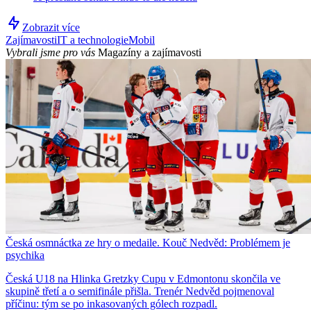
Zobrazit více
Zajímavosti
IT a technologie
Mobil
Vybrali jsme pro vás
Magazíny a zajímavosti
Česká osmnáctka ze hry o medaile. Kouč Nedvěd: Problémem je
psychika
Česká U18 na Hlinka Gretzky Cupu v Edmontonu skončila ve
skupině třetí a o semifinále přišla. Trenér Nedvěd pojmenoval
příčinu: tým se po inkasovaných gólech rozpadl.