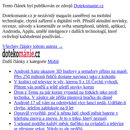
Tento článek byl publikován ze zdrojů
Dotekomanie.cz
Dotekomanie.cz je nezávislý magazín zaměřený na mobilní
technologie, chytrá zařízení a digitální svět. Přináší aktuální novinky,
recenze, návody a komentáře ze světa smartphonů, tabletů, aplikací,
Androidu, Applu, umělé inteligence i dalších technologií, které
ovlivňují každodenní používání...
Všechny články tohoto autora →
Další články z kategorie
Mobil
Android Auto ukazuje 3D budovy a semafory přímo na mapě.
Přes 250 milionů řidičů dostane navigaci jako z kokpitu
V krabici od televize je věc, kterou 9 z 10 Čechů vyhodí.
Přitom vás potěší a ještě ušetří stovky korun
Dron z Temu za pár korun vypadal na fotkách jako profi
technika. V zásilce ale přišla plastová hračka do dlaně
Android 17 už vám na odemykání více šancí nedá. Uděláte-li
chybu, telefon zablokuje na 9 let
Opravář vysvětlil, proč k němu lidé chodí měnit baterie v
telefonu znovu a znovu. Je to o triku, který neznají
5 sekund podržte každý měsíc tlačítko na ovladači a televize
se přestane sekat. Nikdo to ale nedělá