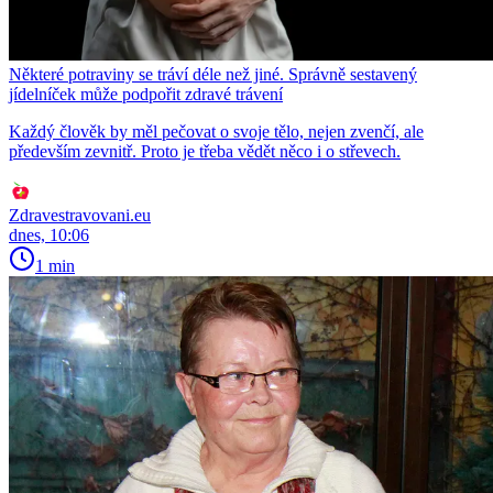
Některé potraviny se tráví déle než jiné. Správně sestavený
jídelníček může podpořit zdravé trávení
Každý člověk by měl pečovat o svoje tělo, nejen zvenčí, ale
především zevnitř. Proto je třeba vědět něco i o střevech.
Zdravestravovani.eu
dnes, 10:06
1 min