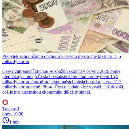
Přebytek zahraničního obchodu v červnu meziročně klesl na 15,5
miliardy korun
Český zahraniční obchod se zbožím skončil v červnu 2026 podle
předběžných údajů Českého statistického úřadu přebytkem 15,5
miliardy korun. Oproti stejnému měsíci loňského roku je to o 11,5
miliardy korun méně. Přesto Česko nadále více vyváží, než dováží,
což je pro tuzemskou ekonomiku důležitý signál.
Trade-off
dnes, 10:20
1 min