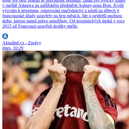
Bijte své děti, pokud se pravidelně nemodlí, žádal své ovečky imám
v mešitě Attaqwa na pařížském předměstí Aulnay-sous-Bois. Kvůli
výzvám k terorismu, oslavování mučednictví a násilí na dětech ji
francouzské úřady uzavřely na šest měsíců. Jde o nejdelší možnou
dobu, kterou tamní právo umožňuje. Od teroristických útoků v roce
2015 už Francouzi uzavřeli desítky mešit.
Aktuálně.cz - Zprávy
dnes, 10:29