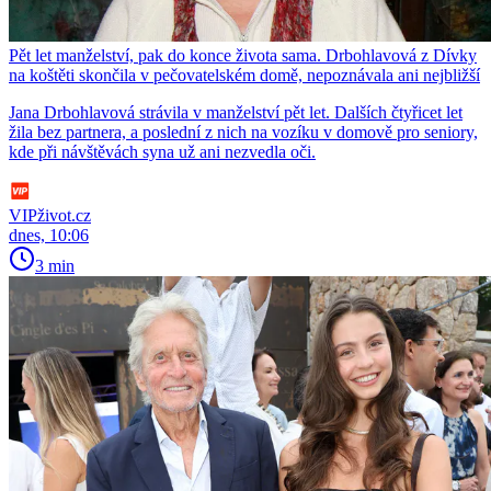
Pět let manželství, pak do konce života sama. Drbohlavová z Dívky
na koštěti skončila v pečovatelském domě, nepoznávala ani nejbližší
Jana Drbohlavová strávila v manželství pět let. Dalších čtyřicet let
žila bez partnera, a poslední z nich na vozíku v domově pro seniory,
kde při návštěvách syna už ani nezvedla oči.
VIPživot.cz
dnes, 10:06
3 min