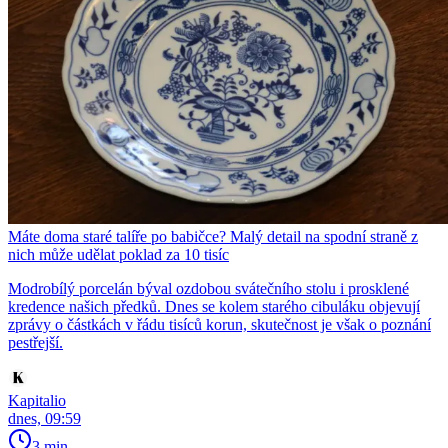
Máte doma staré talíře po babičce? Malý detail na spodní straně z
nich může udělat poklad za 10 tisíc
Modrobílý porcelán býval ozdobou svátečního stolu i prosklené
kredence našich předků. Dnes se kolem starého cibuláku objevují
zprávy o částkách v řádu tisíců korun, skutečnost je však o poznání
pestřejší.
Kapitalio
dnes, 09:59
3 min