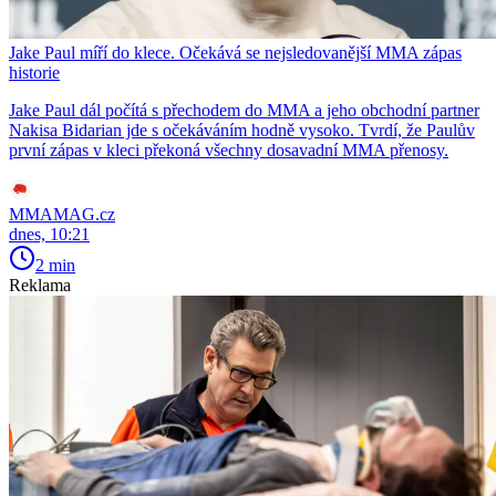
Jake Paul míří do klece. Očekává se nejsledovanější MMA zápas
historie
Jake Paul dál počítá s přechodem do MMA a jeho obchodní partner
Nakisa Bidarian jde s očekáváním hodně vysoko. Tvrdí, že Paulův
první zápas v kleci překoná všechny dosavadní MMA přenosy.
MMAMAG.cz
dnes, 10:21
2 min
Reklama