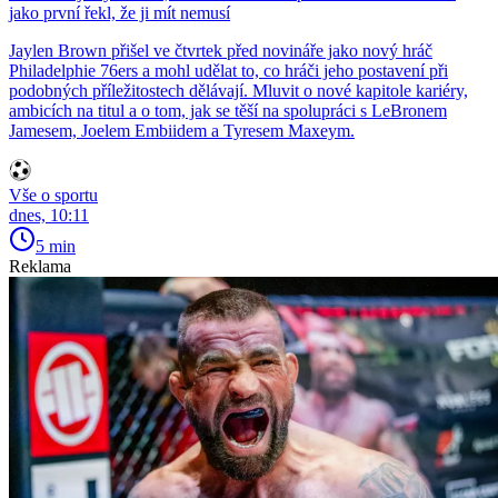
jako první řekl, že ji mít nemusí
Jaylen Brown přišel ve čtvrtek před novináře jako nový hráč
Philadelphie 76ers a mohl udělat to, co hráči jeho postavení při
podobných příležitostech dělávají. Mluvit o nové kapitole kariéry,
ambicích na titul a o tom, jak se těší na spolupráci s LeBronem
Jamesem, Joelem Embiidem a Tyresem Maxeym.
Vše o sportu
dnes, 10:11
5 min
Reklama