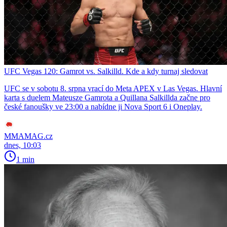
UFC Vegas 120: Gamrot vs. Salkilld. Kde a kdy turnaj sledovat
UFC se v sobotu 8. srpna vrací do Meta APEX v Las Vegas. Hlavní
karta s duelem Mateusze Gamrota a Quillana Salkillda začne pro
české fanoušky ve 23:00 a nabídne ji Nova Sport 6 i Oneplay.
MMAMAG.cz
dnes, 10:03
1 min