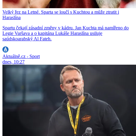
Velký řez na Letné. Sparta se loučí s Kuchtou a může ztratit i
Haraslína
Spartu čekají zásadní změny v kádru. Jan Kuchta má namířeno do
Legie Varšava a o kapitána Lukáše Haraslína usiluje
saúdskoarabský Al Fateh.
Aktuálně.cz - Sport
dnes, 10:27