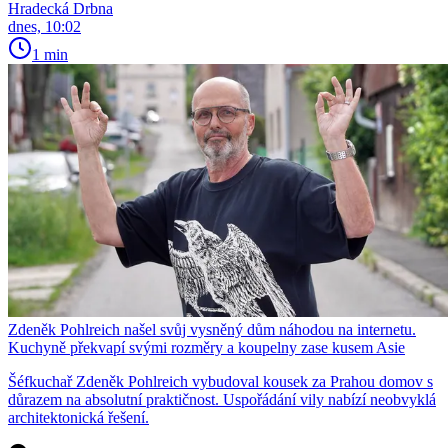
Hradecká Drbna
dnes, 10:02
1 min
Zdeněk Pohlreich našel svůj vysněný dům náhodou na internetu.
Kuchyně překvapí svými rozměry a koupelny zase kusem Asie
Šéfkuchař Zdeněk Pohlreich vybudoval kousek za Prahou domov s
důrazem na absolutní praktičnost. Uspořádání vily nabízí neobvyklá
architektonická řešení.