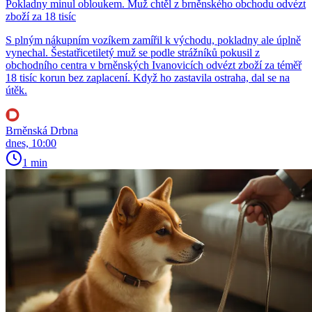
Pokladny minul obloukem. Muž chtěl z brněnského obchodu odvézt
zboží za 18 tisíc
S plným nákupním vozíkem zamířil k východu, pokladny ale úplně
vynechal. Šestatřicetiletý muž se podle strážníků pokusil z
obchodního centra v brněnských Ivanovicích odvézt zboží za téměř
18 tisíc korun bez zaplacení. Když ho zastavila ostraha, dal se na
útěk.
Brněnská Drbna
dnes, 10:00
1 min