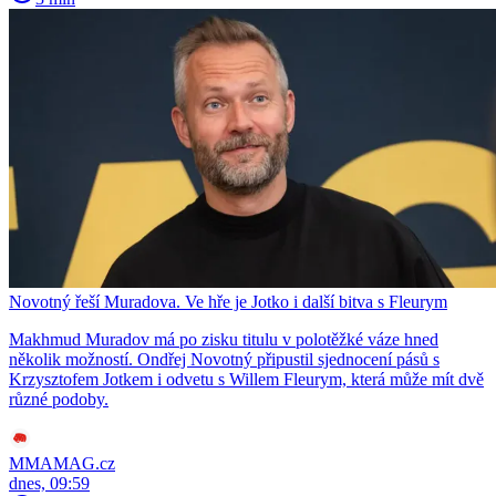
Novotný řeší Muradova. Ve hře je Jotko i další bitva s Fleurym
Makhmud Muradov má po zisku titulu v polotěžké váze hned
několik možností. Ondřej Novotný připustil sjednocení pásů s
Krzysztofem Jotkem i odvetu s Willem Fleurym, která může mít dvě
různé podoby.
MMAMAG.cz
dnes, 09:59