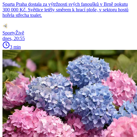
Sparta Praha dostala za výtržnosti svých fanoušků v Brně pokutu
300 000 Kč. Světlice letěly směrem k hrací ploše, v sektoru hostů
hořela střecha toalet.
SportyŽivě
dnes, 20:55
3 min