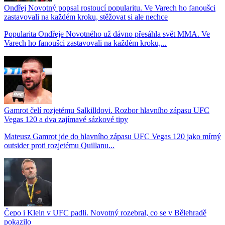
Ondřej Novotný popsal rostoucí popularitu. Ve Varech ho fanoušci
zastavovali na každém kroku, stěžovat si ale nechce
Popularita Ondřeje Novotného už dávno přesáhla svět MMA. Ve
Varech ho fanoušci zastavovali na každém kroku,...
Gamrot čelí rozjetému Salkilldovi. Rozbor hlavního zápasu UFC
Vegas 120 a dva zajímavé sázkové tipy
Mateusz Gamrot jde do hlavního zápasu UFC Vegas 120 jako mírný
outsider proti rozjetému Quillanu...
Čepo i Klein v UFC padli. Novotný rozebral, co se v Bělehradě
pokazilo