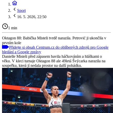
Sport
16. 5. 2026, 22:50
1 min
Oktagon 88: Babička Misteli tvrdě narazila. Petrović ji ukončila v
prvním kole
Přidejte si obsah Centrum.cz do oblíbených zdrojů pro Google
hledání a Google zprávy
Danielle Misteli před zápasem bavila háčkováním a hláškami o
věku. V kleci turnaje Oktagon 88 ale 49letá Švýcarka narazila na
soupeřku, která jí nedala prostor na další pohádku.