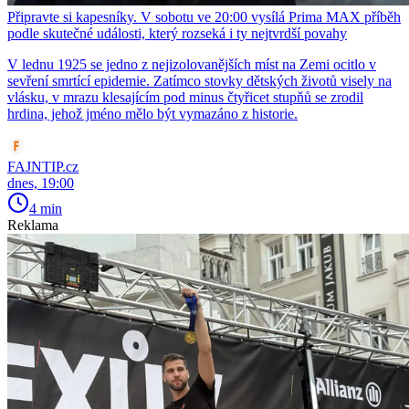
Připravte si kapesníky. V sobotu ve 20:00 vysílá Prima MAX příběh
podle skutečné události, který rozseká i ty nejtvrdší povahy
V lednu 1925 se jedno z nejizolovanějších míst na Zemi ocitlo v
sevření smrtící epidemie. Zatímco stovky dětských životů visely na
vlásku, v mrazu klesajícím pod minus čtyřicet stupňů se zrodil
hrdina, jehož jméno mělo být vymazáno z historie.
FAJNTIP.cz
dnes, 19:00
4 min
Reklama