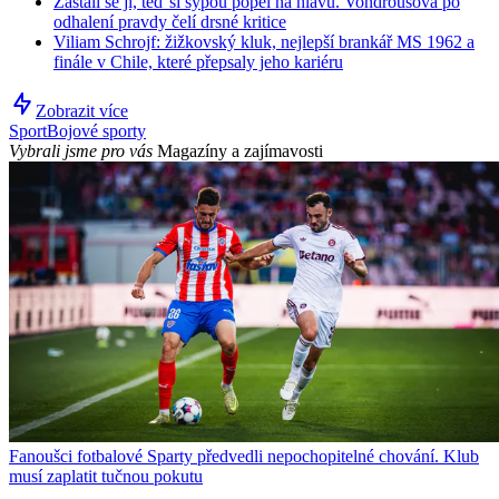
Zastali se jí, teď si sypou popel na hlavu. Vondroušová po
odhalení pravdy čelí drsné kritice
Viliam Schrojf: žižkovský kluk, nejlepší brankář MS 1962 a
finále v Chile, které přepsaly jeho kariéru
Zobrazit více
Sport
Bojové sporty
Vybrali jsme pro vás
Magazíny a zajímavosti
Fanoušci fotbalové Sparty předvedli nepochopitelné chování. Klub
musí zaplatit tučnou pokutu