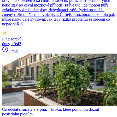
krevní tlak, ischemická choroba srdeční, porucha srdečního rytmu
nebo stav po cévní mozkové příhodě. Právě tito lidé mohou hůře
zvládat vysoké letní teploty, dehydrataci, větší fyzickou zátěž i
změny režimu během dovolených. Častější konzumace alkoholu pak
může riziko dále zvyšovat. Jak tedy riziko problémů se srdcem co
nejvíc snížit?
Plné zdraví
dnes, 19:43
5 min
Co udělat s rajčaty v srpnu: 7 kroků, které pomohou dozrát
posledním plodům