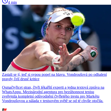
4 min
Zastali se jí, teď si sypou popel na hlavu. Vondroušová po odhalení
pravdy čelí drsné kritice
Osmačtyřicet stran, čtyři lékařští experti a jedna textová zpráva na
WhatsAppu. Mezinárodní agentura pro bezúhonnost tenisu
zveřejnila kompletní odůvodnění čtyřletého trestu pro Markétu
Vondroušovou a nálada v tenisovém světě se od té chvíle otočila.