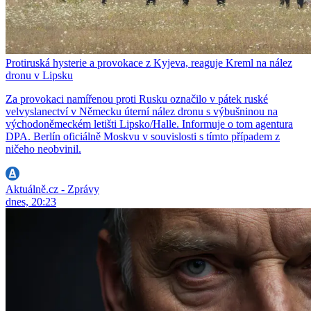
Protiruská hysterie a provokace z Kyjeva, reaguje Kreml na nález
dronu v Lipsku
Za provokaci namířenou proti Rusku označilo v pátek ruské
velvyslanectví v Německu úterní nález dronu s výbušninou na
východoněmeckém letišti Lipsko/Halle. Informuje o tom agentura
DPA. Berlín oficiálně Moskvu v souvislosti s tímto případem z
ničeho neobvinil.
Aktuálně.cz - Zprávy
dnes, 20:23