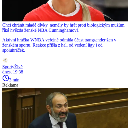
Chci chránit mladé dívky, neměly by hrát proti biologickým mužům,
říká hvězda ženské NBA Cunninghamová
Aktivní hráčka WNBA veřejně odmítla účast transgender žen v
ženském sportu. Reakce přišla z hal, od vedení ligy i od
spoluhráček.
SportyŽivě
dnes, 19:38
3 min
Reklama