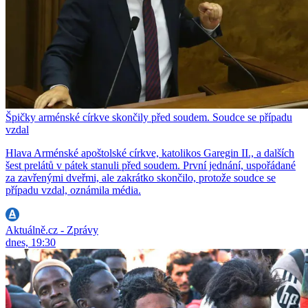
Špičky arménské církve skončily před soudem. Soudce se případu
vzdal
Hlava Arménské apoštolské církve, katolikos Garegin II., a dalších
šest prelátů v pátek stanuli před soudem. První jednání, uspořádané
za zavřenými dveřmi, ale zakrátko skončilo, protože soudce se
případu vzdal, oznámila média.
Aktuálně.cz - Zprávy
dnes, 19:30