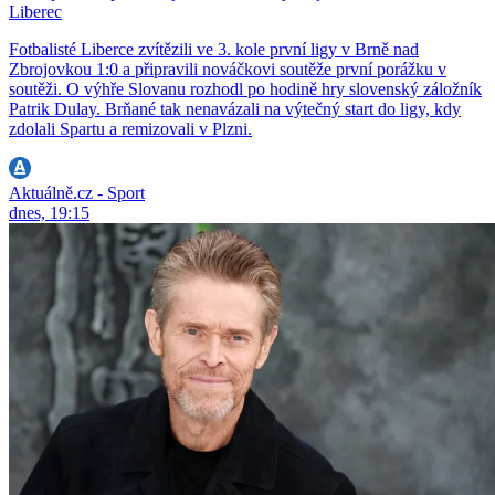
Liberec
Fotbalisté Liberce zvítězili ve 3. kole první ligy v Brně nad
Zbrojovkou 1:0 a připravili nováčkovi soutěže první porážku v
soutěži. O výhře Slovanu rozhodl po hodině hry slovenský záložník
Patrik Dulay. Brňané tak nenavázali na výtečný start do ligy, kdy
zdolali Spartu a remizovali v Plzni.
Aktuálně.cz - Sport
dnes, 19:15