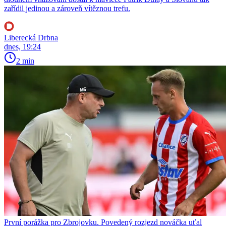
zařídil jedinou a zároveň vítěznou trefu.
Liberecká Drbna
dnes, 19:24
2 min
První porážka pro Zbrojovku. Povedený rozjezd nováčka uťal