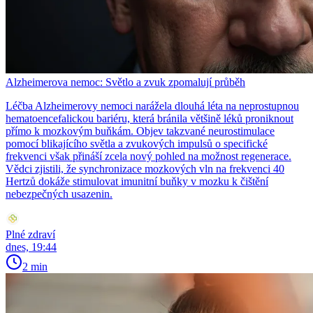
Alzheimerova nemoc: Světlo a zvuk zpomalují průběh
Léčba Alzheimerovy nemoci narážela dlouhá léta na neprostupnou
hematoencefalickou bariéru, která bránila většině léků proniknout
přímo k mozkovým buňkám. Objev takzvané neurostimulace
pomocí blikajícího světla a zvukových impulsů o specifické
frekvenci však přináší zcela nový pohled na možnost regenerace.
Vědci zjistili, že synchronizace mozkových vln na frekvenci 40
Hertzů dokáže stimulovat imunitní buňky v mozku k čištění
nebezpečných usazenin.
Plné zdraví
dnes, 19:44
2 min