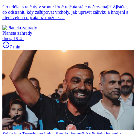
Co udělat s rajčaty v srpnu: Proč rajčata stále nečervenají? Zjistěte,
co odstranit, kdy zaštipovat vrcholy, jak upravit zálivku a hnojení a
která zelená rajčata už můžete …
Planeta zahrady
dnes, 19:41
7 min
Salah je v Turecku za boha. Stovky fanoušků přivítaly legendu