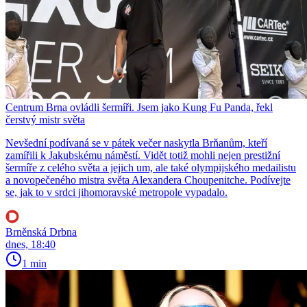
Centrum Brna ovládli šermíři. Jsem jako Kung Fu Panda, řekl
čerstvý mistr světa
Nevšední podívaná se v pátek večer naskytla Brňanům, kteří
zamířili k Jakubskému náměstí. Vidět totiž mohli nejen prestižní
šermíře z celého světa a jejich um, ale také olympijského medailistu
a novopečeného mistra světa Alexandera Choupenitche. Podívejte
se, jak to v srdci jihomoravské metropole vypadalo.
Brněnská Drbna
dnes, 18:40
1 min