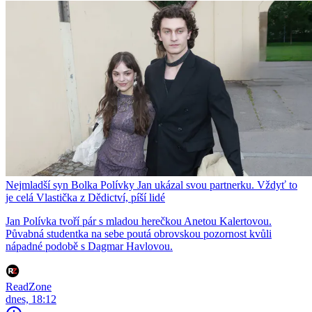
Nejmladší syn Bolka Polívky Jan ukázal svou partnerku. Vždyť to
je celá Vlastička z Dědictví, píší lidé
Jan Polívka tvoří pár s mladou herečkou Anetou Kalertovou.
Půvabná studentka na sebe poutá obrovskou pozornost kvůli
nápadné podobě s Dagmar Havlovou.
ReadZone
dnes, 18:12