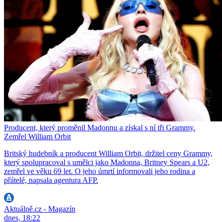
Producent, který proměnil Madonnu a získal s ní tři Grammy.
Zemřel William Orbit
Britský hudebník a producent William Orbit, držitel ceny Grammy,
který spolupracoval s umělci jako Madonna, Britney Spears a U2,
zemřel ve věku 69 let. O jeho úmrtí informovali jeho rodina a
přátelé, napsala agentura AFP.
Aktuálně.cz - Magazín
dnes, 18:22