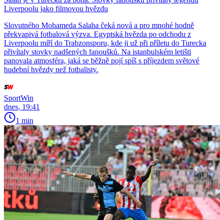
Liverpoolu jako filmovou hvězdu
Slovutného Mohameda Salaha čeká nová a pro mnohé hodně
překvapivá fotbalová výzva. Egyptská hvězda po odchodu z
Liverpoolu míří do Trabzonsporu, kde ji už při příletu do Turecka
přivítaly stovky nadšených fanoušků. Na istanbulském letišti
panovala atmosféra, jaká se běžně pojí spíš s příjezdem světové
hudební hvězdy než fotbalisty.
SportWin
dnes, 19:41
1 min