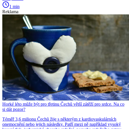
1 min
Reklama
Horké léto může být pro třetinu Čechů větší zátěží pro srdce. Na co
si dát pozor?
Téměř 3,6 milionu Čechů žije s některým z kardiovaskulárních
onemocnění nebo jejich následky. Patří mezi ně například vysoký