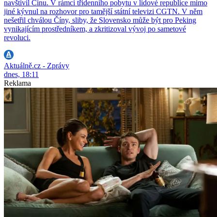
navštívil Čínu. V rámci třídenního pobytu v lidové republice mimo
jiné kývnul na rozhovor pro tamější státní televizi CGTN. V něm
nešetřil chválou Číny, sliby, že Slovensko může být pro Peking
vynikajícím prostředníkem, a zkritizoval vývoj po sametové
revoluci.
Aktuálně.cz - Zprávy
dnes, 18:11
Reklama