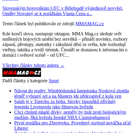
Slovenským bojovníkům UFC v Bělehradě výsledkově nevyšel.
Ondřej Novotný se k porážkám Vlasta Čepa a...
Tento článek byl publikován ze zdrojů
MMAMAG.cz
Kde končí slova, nastupuje oktagon. MMA Mag.cz sleduje svět
smíšených bojových umění bez servítků – přináší novinky, rozbory
zápasů, přestupy, statistiky i zákulisní dění ze světa, kde rozhodují
vteřiny, taktika a tvrdý trénink. Čtenáři se dostanou k informacím o
domácí i světové scéně – od UFC...
Všechny články tohoto autora →
Další články z kategorie
Sport
Návrat do reality. Wimbledonská šampionka Nosková ztratila
téměř vyhraný set a na Masters jde překvapivě z kola ven
Salah je v Turecku za boha. Stovky fanoušků přivítaly
legendu Liverpoolu jako filmovou hvězdu
Chci chránit mladé dívky, neměly by hrát proti biologickým
mužům, říká hvězda ženské NBA Cunninghamová
První porážka pro Zbrojovku. Povedený rozjezd nováčka uťal
Liberec