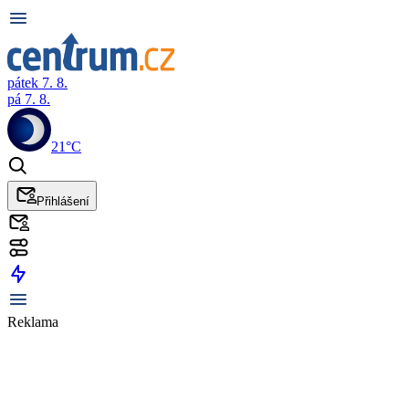
pátek 7. 8.
pá 7. 8.
21°C
Přihlášení
Reklama