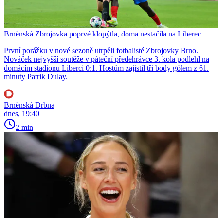
Brněnská Zbrojovka poprvé klopýtla, doma nestačila na Liberec
První porážku v nové sezoně utrpěli fotbalisté Zbrojovky Brno.
Nováček nejvyšší soutěže v páteční předehrávce 3. kola podlehl na
domácím stadionu Liberci 0:1. Hostům zajistil tři body gólem z 61.
minuty Patrik Dulay.
Brněnská Drbna
dnes, 19:40
2 min