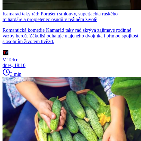
Kamarád taky rád: Porušení smlouvy, superjachta ruského
miliardáře a propletenec osudů v reálném životě
Romantická komedie Kamarád taky rád skrývá zajímavé rodinné
vazby herců. Zákulisí odhaluje utajeného dvojníka i přímou spojitost
s osobním životem hvězd.
V Telce
dnes, 18:10
3 min