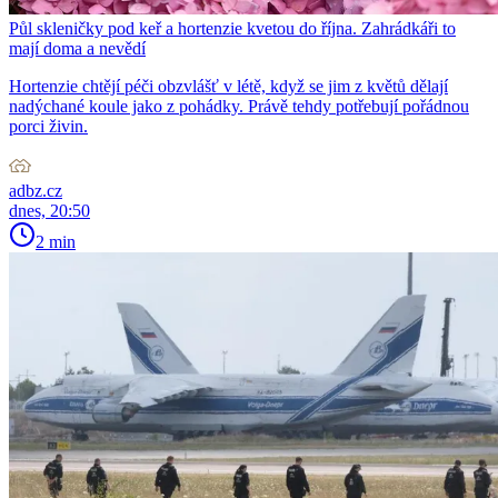
Půl skleničky pod keř a hortenzie kvetou do října. Zahrádkáři to
mají doma a nevědí
Hortenzie chtějí péči obzvlášť v létě, když se jim z květů dělají
nadýchané koule jako z pohádky. Právě tehdy potřebují pořádnou
porci živin.
adbz.cz
dnes, 20:50
2 min