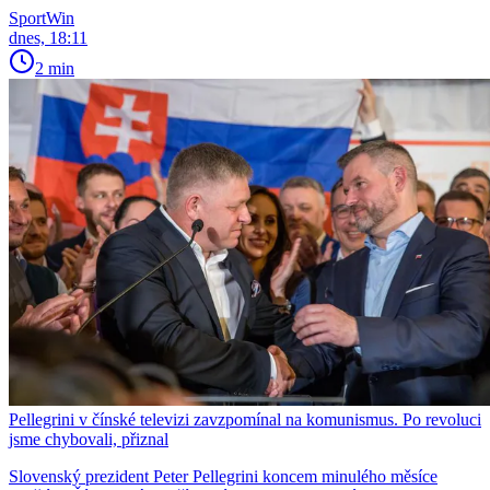
SportWin
dnes, 18:11
2 min
Pellegrini v čínské televizi zavzpomínal na komunismus. Po revoluci
jsme chybovali, přiznal
Slovenský prezident Peter Pellegrini koncem minulého měsíce