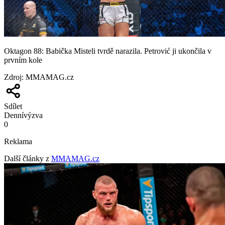
Oktagon 88: Babička Misteli tvrdě narazila. Petrović ji ukončila v
prvním kole
Zdroj
:
MMAMAG.cz
Sdílet
Denní
výzva
0
Reklama
Další články z
MMAMAG.cz