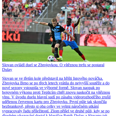
Slovan ovládl duel se Zbrojovkou. O vítěznou trefu se postaral
Dulay
Slovan se ve třetím kole představil na hřišti ligového nováčka.
Zbrojovka Brno se po třech letech vrátila do nejvyšší soutěže a do
nové sezony vstoupila ve výborné formě. Slovan naopak po
bojovném výkonu proti Teplicím chtěl znovu naskočit na vítěznou
vlnu. V úvodu duelu hlavní sudí po zásahu videorozhodčího zrušil
udělenou červenou kartu pro Zbrojovku. První půle tak skončila
bezbrankově, přesto si oba celky ve velmi náročném utkání
vypracovaly řadu příležitostí. Zlom přišel ve druhé půli, kdy se po
dlouhém vhazování dostal k hlavičce Patrik Dulay a Slovanu tak