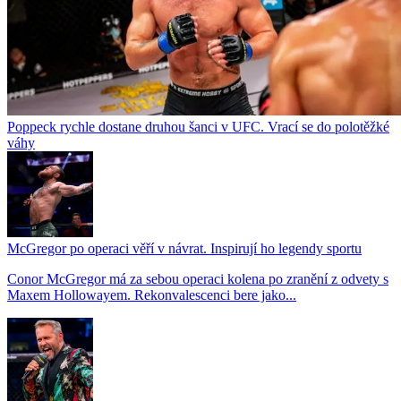
Poppeck rychle dostane druhou šanci v UFC. Vrací se do polotěžké
váhy
McGregor po operaci věří v návrat. Inspirují ho legendy sportu
Conor McGregor má za sebou operaci kolena po zranění z odvety s
Maxem Hollowayem. Rekonvalescenci bere jako...