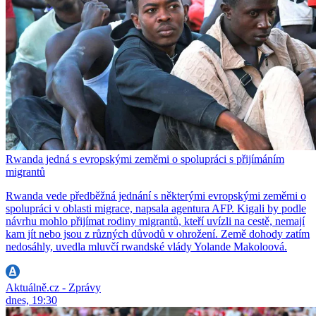
Rwanda jedná s evropskými zeměmi o spolupráci s přijímáním
migrantů
Rwanda vede předběžná jednání s některými evropskými zeměmi o
spolupráci v oblasti migrace, napsala agentura AFP. Kigali by podle
návrhu mohlo přijímat rodiny migrantů, kteří uvízli na cestě, nemají
kam jít nebo jsou z různých důvodů v ohrožení. Země dohody zatím
nedosáhly, uvedla mluvčí rwandské vlády Yolande Makoloová.
Aktuálně.cz - Zprávy
dnes, 19:30