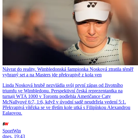
Návrat do reality. Wimbledonská šampionka Nosková ztratila téměř
vyhraný set a na Masters jde překvapivě z kola ven
Linda Nosková hrubě nezvládla svůj první zápas od životního
triumfu ve Wimbledonu. Perspektivní česká reprezentantka na
turnaji WTA 1000 v Torontu podlehla Američance Caty
McNallyové 6:7, 1:6, když v úvodní sadě neudržela vedení 5:1.
Překvapivá vítězka se ve třetím kole utká s Filipínkou Alexandrou
Ealaovou.
SportWin
dnes, 19:43