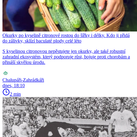
Okurky po kyselině citronové rostou do šířky i délky. Kdo ji přidá
do zálivky, sklízí baculaté plody celé léto
S kyselinou citronovou nepěstujete jen okurky, ale také robustní
zahradní ekosystém, který podporuje růst, bojuje proti chorobám a
přináší skvělou úrodu.
Chalupáři-Zahrádkáři
dnes, 18:10
2 min