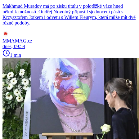
Makhmud Muradov má po zisku titulu v polotěžké váze hned
několik možností. Ondřej Novotný připustil sjednocení pásů s
Krzysztofem Jotkem i odvetu s Willem Fleurym, která může mít dvě
různé podoby.
MMAMAG.cz
dnes, 09:59
1 min