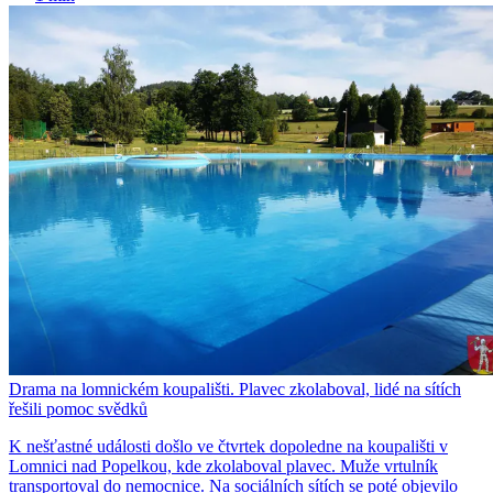
Drama na lomnickém koupališti. Plavec zkolaboval, lidé na sítích
řešili pomoc svědků
K nešťastné události došlo ve čtvrtek dopoledne na koupališti v
Lomnici nad Popelkou, kde zkolaboval plavec. Muže vrtulník
transportoval do nemocnice. Na sociálních sítích se poté objevilo