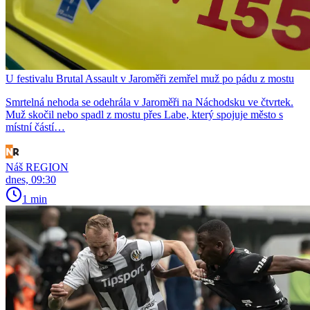
U festivalu Brutal Assault v Jaroměři zemřel muž po pádu z mostu
Smrtelná nehoda se odehrála v Jaroměři na Náchodsku ve čtvrtek.
Muž skočil nebo spadl z mostu přes Labe, který spojuje město s
místní částí…
Náš REGION
dnes, 09:30
1 min