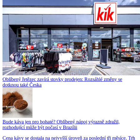
Oblíbený řetězec zavírá stovky prodejen: Rozsáhlé změny se
dotknou také Česka
Bude káva jen pro bohaté? Oblíbený nápoj výrazně zdražil,
rozhodující může být počasí v Brazílii
Cena kávy se dostala na nejvyšší úroveň za poslední tři měsíce. Trh