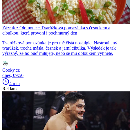
Zázrak z Olomouce: Tvarůžková pomazánka s česnekem a
cibulkou, která provoní i pochmurný den
Tvarůžková pomazánka je pro mě čistá nostalgie. Nastrouhaný
tvarůžek, trocha másla, česnek a jarní cibulka. Výsledek je tak
výrazný, že ho buď milujete, nebo se mu obloukem vyhnete.
Cooky.cz
dnes, 09:56
4 min
Reklama