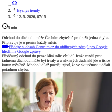
Byznys trendy
12. 5. 2026, 07:15
5 min
Odchod do důchodu může Čechům zbytečně prodražit jedna chyba.
Připravuje je o peníze každý měsíc
Přidejte si obsah Centrum.cz do oblíbených zdrojů pro Google
hledání a Google zprávy
Předčasný odchod do penze láká stále víc lidí. Jenže rozdíl proti
řádnému důchodu může být trvalý a u některých žadatelů jde o tisíce
korun měsíčně. Mnoho lidí až později zjistí, že ve skutečnosti udělali
pořádnou chybu.