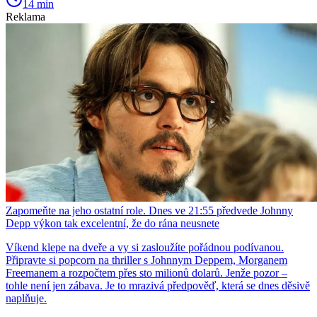
14 min
Reklama
Zapomeňte na jeho ostatní role. Dnes ve 21:55 předvede Johnny
Depp výkon tak excelentní, že do rána neusnete
Víkend klepe na dveře a vy si zasloužíte pořádnou podívanou.
Připravte si popcorn na thriller s Johnnym Deppem, Morganem
Freemanem a rozpočtem přes sto milionů dolarů. Jenže pozor –
tohle není jen zábava. Je to mrazivá předpověď, která se dnes děsivě
naplňuje.