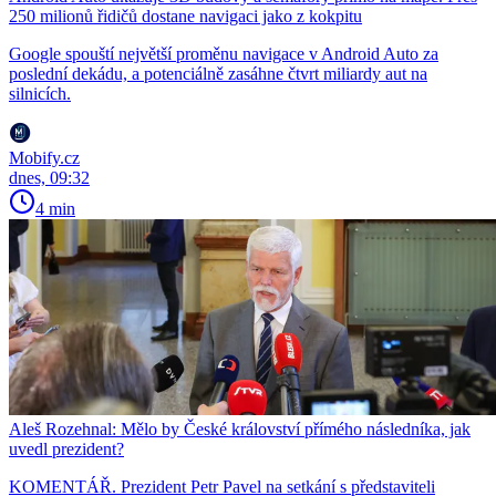
250 milionů řidičů dostane navigaci jako z kokpitu
Google spouští největší proměnu navigace v Android Auto za
poslední dekádu, a potenciálně zasáhne čtvrt miliardy aut na
silnicích.
Mobify.cz
dnes, 09:32
4 min
Aleš Rozehnal: Mělo by České království přímého následníka, jak
uvedl prezident?
KOMENTÁŘ. Prezident Petr Pavel na setkání s představiteli