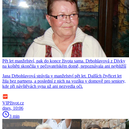
Pět let manželství, pak do konce života sama. Drbohlavová z Dívky
na koštěti skončila v pečovatelském domě, nepoznávala ani nejbližší
Jana Drbohlavová strávila v manželství pět let. Dalších čtyřicet let
žila bez partnera, a poslední z nich na vozíku v domově pro seniory,
kde při návštěvách syna už ani nezvedla oči.
VIPživot.cz
dnes, 10:06
3 min