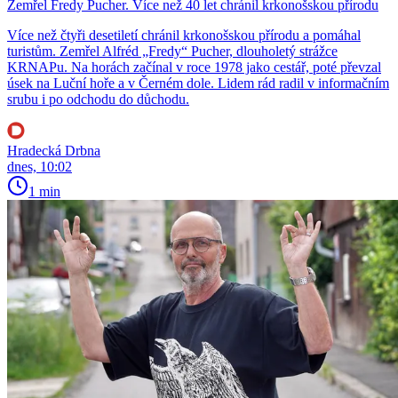
Zemřel Fredy Pucher. Více než 40 let chránil krkonošskou přírodu
Více než čtyři desetiletí chránil krkonošskou přírodu a pomáhal
turistům. Zemřel Alfréd „Fredy“ Pucher, dlouholetý strážce
KRNAPu. Na horách začínal v roce 1978 jako cestář, poté převzal
úsek na Luční hoře a v Černém dole. Lidem rád radil v informačním
srubu i po odchodu do důchodu.
Hradecká Drbna
dnes, 10:02
1 min