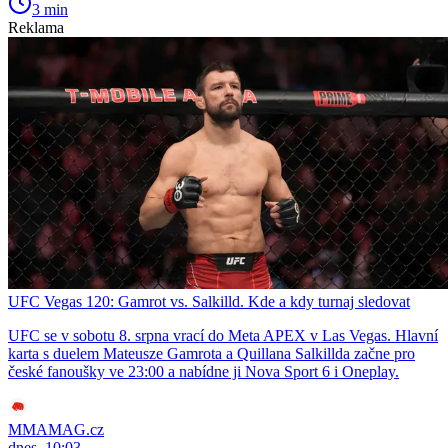
3 min
Reklama
UFC Vegas 120: Gamrot vs. Salkilld. Kde a kdy turnaj sledovat
UFC se v sobotu 8. srpna vrací do Meta APEX v Las Vegas. Hlavní
karta s duelem Mateusze Gamrota a Quillana Salkillda začne pro
české fanoušky ve 23:00 a nabídne ji Nova Sport 6 i Oneplay.
MMAMAG.cz
dnes, 10:03