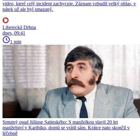
video, které celý incident zachycuje. Záznam vzbudil velký ohlas, v
pátek už ale byl smazaný.
Liberecká Drbna
dnes, 09:41
1 min
Smutný osud Júliuse Satinského: S manželkou slavil 20 let
manželství v Karibiku, domů se vrátil sám. Krátce nato skončil v
léčebně