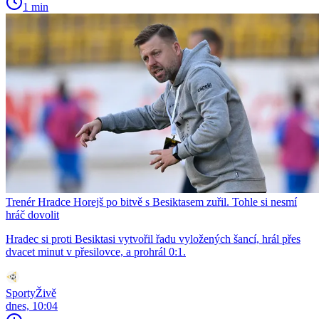
1 min
Trenér Hradce Horejš po bitvě s Besiktasem zuřil. Tohle si nesmí
hráč dovolit
Hradec si proti Besiktasi vytvořil řadu vyložených šancí, hrál přes
dvacet minut v přesilovce, a prohrál 0:1.
SportyŽivě
dnes, 10:04