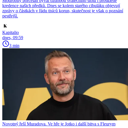
Modrobílý porcelán býval ozdobou svátečního stolu i prosklené
kredence našich předků. Dnes se kolem starého cibuláku objevují
zprávy o částkách v řádu tisíců korun, skutečnost je však o poznání
pestřejší.
Kapitalio
dnes, 09:59
3 min
Novotný řeší Muradova. Ve hře je Jotko i další bitva s Fleurym