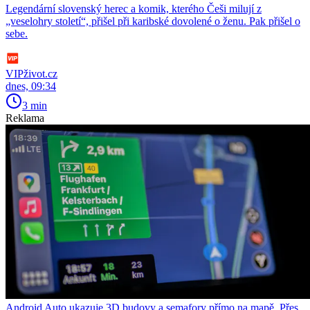
Legendární slovenský herec a komik, kterého Češi milují z
„veselohry století“, přišel při karibské dovolené o ženu. Pak přišel o
sebe.
VIPživot.cz
dnes, 09:34
3 min
Reklama
Android Auto ukazuje 3D budovy a semafory přímo na mapě. Přes