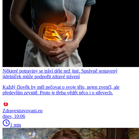
Některé potraviny se tráví déle než jiné. Správně sestavený
jídelníček může podpořit zdravé trávení
Každý člověk by měl pečovat o svoje tělo, nejen zvenčí, ale
především zevnitř. Proto je třeba vědět něco i o střevech.
Zdravestravovani.eu
dnes, 10:06
1 min