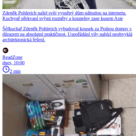
Zdeněk Pohlreich našel svůj vysněný dům náhodou na internetu.
Kuchyně překvapí svými rozměry a koupelny zase kusem Asie
Šéfkuchař Zdeněk Pohlreich vybudoval kousek za Prahou domov s
důrazem na absolutní praktičnost. Uspořádání vily nabízí neobvyklá
architektonická řešení.
ReadZone
dnes, 10:00
2 min