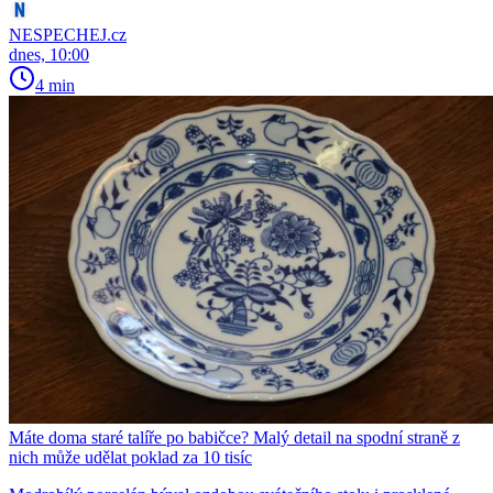
NESPECHEJ.cz
dnes, 10:00
4 min
Máte doma staré talíře po babičce? Malý detail na spodní straně z
nich může udělat poklad za 10 tisíc