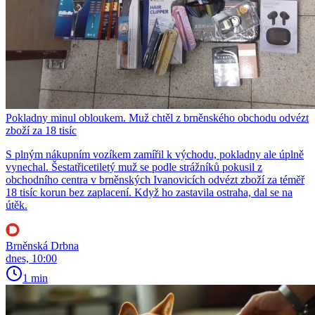
Pokladny minul obloukem. Muž chtěl z brněnského obchodu odvézt
zboží za 18 tisíc
S plným nákupním vozíkem zamířil k východu, pokladny ale úplně
vynechal. Šestatřicetiletý muž se podle strážníků pokusil z
obchodního centra v brněnských Ivanovicích odvézt zboží za téměř
18 tisíc korun bez zaplacení. Když ho zastavila ostraha, dal se na
útěk.
Brněnská Drbna
dnes, 10:00
1 min