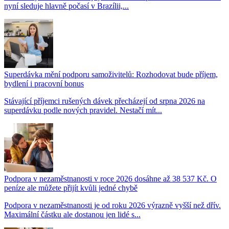
nyní sleduje hlavně počasí v Brazílii,...
Superdávka mění podporu samoživitelů: Rozhodovat bude příjem,
bydlení i pracovní bonus
Stávající příjemci rušených dávek přecházejí od srpna 2026 na
superdávku podle nových pravidel. Nestačí mít...
Podpora v nezaměstnanosti v roce 2026 dosáhne až 38 537 Kč. O
peníze ale můžete přijít kvůli jedné chybě
Podpora v nezaměstnanosti je od roku 2026 výrazně vyšší než dřív.
Maximální částku ale dostanou jen lidé s...