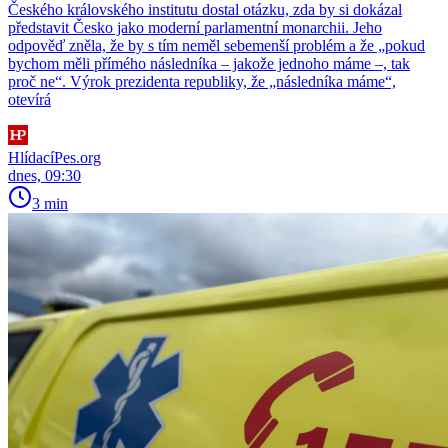
Českého královského institutu dostal otázku, zda by si dokázal
představit Česko jako moderní parlamentní monarchii. Jeho
odpověď zněla, že by s tím neměl sebemenší problém a že „pokud
bychom měli přímého následníka – jakože jednoho máme –, tak
proč ne“. Výrok prezidenta republiky, že „následníka máme“,
otevírá
HlídacíPes.org
dnes, 09:30
3 min