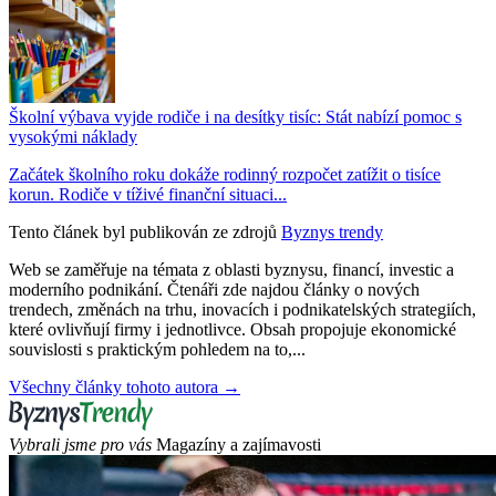
Školní výbava vyjde rodiče i na desítky tisíc: Stát nabízí pomoc s
vysokými náklady
Začátek školního roku dokáže rodinný rozpočet zatížit o tisíce
korun. Rodiče v tíživé finanční situaci...
Tento článek byl publikován ze zdrojů
Byznys trendy
Web se zaměřuje na témata z oblasti byznysu, financí, investic a
moderního podnikání. Čtenáři zde najdou články o nových
trendech, změnách na trhu, inovacích i podnikatelských strategiích,
které ovlivňují firmy i jednotlivce. Obsah propojuje ekonomické
souvislosti s praktickým pohledem na to,...
Všechny články tohoto autora →
Vybrali jsme pro vás
Magazíny a zajímavosti