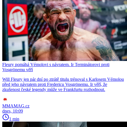
Fleury pomáhá Vémolovi s návratem. Ir Terminátorovi proti
Vosgrönemu věří
Will Fleury jen pár dní po ztrátě titulu trénoval s Karlosem Vémolou
před jeho návratem proti Fredericu Vosgrönemu. Ir věří, že
zkušenost české legendy může ve Frankfurtu rozhodnout.
MMAMAG.cz
dnes, 10:09
1 min