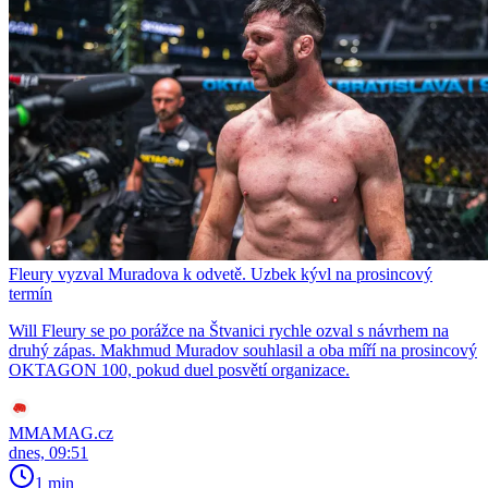
Fleury vyzval Muradova k odvetě. Uzbek kývl na prosincový
termín
Will Fleury se po porážce na Štvanici rychle ozval s návrhem na
druhý zápas. Makhmud Muradov souhlasil a oba míří na prosincový
OKTAGON 100, pokud duel posvětí organizace.
MMAMAG.cz
dnes, 09:51
1 min