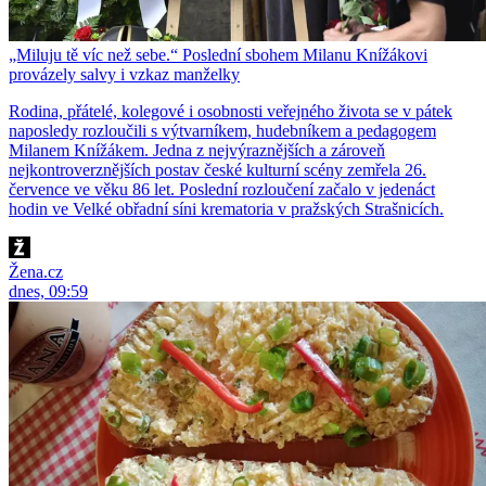
„Miluju tě víc než sebe.“ Poslední sbohem Milanu Knížákovi
provázely salvy i vzkaz manželky
Rodina, přátelé, kolegové i osobnosti veřejného života se v pátek
naposledy rozloučili s výtvarníkem, hudebníkem a pedagogem
Milanem Knížákem. Jedna z nejvýraznějších a zároveň
nejkontroverznějších postav české kulturní scény zemřela 26.
července ve věku 86 let. Poslední rozloučení začalo v jedenáct
hodin ve Velké obřadní síni krematoria v pražských Strašnicích.
Žena.cz
dnes, 09:59