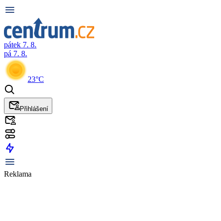
pátek 7. 8.
pá 7. 8.
23°C
Přihlášení
Reklama