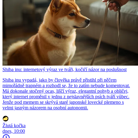
Shiba inu: internetový výraz ve tváři, kočičí názor na poslušnost
Shiba inu vypadá, jako by člověka právě přistihl při něčem
mimořádně trapném a rozhodl se, že to zatím nebude komentovat.
Má dokonale stočený ocas, liščí výraz, elegantní pohyb a obličej,
který internet proměnil v jednu z nejslavnějších psích tváří vůbec.
Jenže pod memem se skrývá staré japonské lovecké plemeno s
velmi jasným názorem na osobní autonomii.
Žlutá kočka
dnes, 10:00