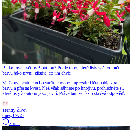
Balkonové květiny žloutnou? Podle toho, které listy začnou měnit
barvu jako první, zjistíte, co jim chybí
Muškáty, petúnie nebo surfinie mohou uprostřed léta náhle ztratit
barvu a přestat kvést. Než však sáhnete po hnojivu, prohlédněte si,
které listy žloutnou jako první. Právě tam se často skrývá odpověď.
Trendy Život
dnes, 09:55
3 min