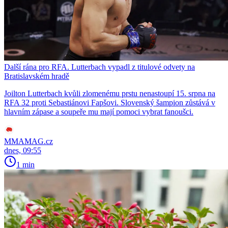
Další rána pro RFA. Lutterbach vypadl z titulové odvety na
Bratislavském hradě
Joilton Lutterbach kvůli zlomenému prstu nenastoupí 15. srpna na
RFA 32 proti Sebastiánovi Fapšovi. Slovenský šampion zůstává v
hlavním zápase a soupeře mu mají pomoci vybrat fanoušci.
MMAMAG.cz
dnes, 09:55
1 min