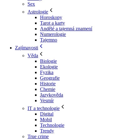
Sex
Astrologie
Horoskopy
Tarot a karty
Andělé a tajemná znamení
Numerologie
Tajemno
Zajímavosti
Věda
Biologie
Ekologie
Fyzika
Geografie
Historie
Chemie
Jazykověda
Vesmír
IT a technologie
Digital
Mobil
Technologie
Trendy
True crime