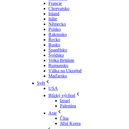
Francie
Chorvatsko
Island
Itálie
Německo
Polsko
Rakousko
Řecko
Rusko
Španělsko
Švédsko
Velká Británie
Rumunsko
Válka na Ukrajině
Maďarsko
Svět
USA
Blízký východ
Izrael
Palestina
Asie
Čína
Jižní Korea