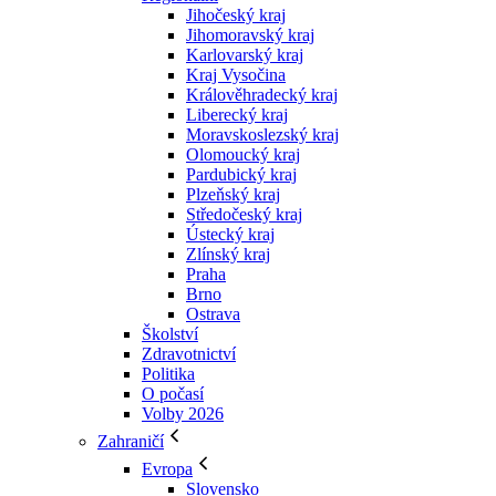
Jihočeský kraj
Jihomoravský kraj
Karlovarský kraj
Kraj Vysočina
Králověhradecký kraj
Liberecký kraj
Moravskoslezský kraj
Olomoucký kraj
Pardubický kraj
Plzeňský kraj
Středočeský kraj
Ústecký kraj
Zlínský kraj
Praha
Brno
Ostrava
Školství
Zdravotnictví
Politika
O počasí
Volby 2026
Zahraničí
Evropa
Slovensko