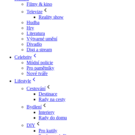
Filmy & kino
Televize
Reality show
Hudba
Hry
Literatura
Výtvarné umění
Divadlo
Digi a stream
Celebrity
Módní policie
Pro pamětníky
Nové tváře
Lifestyle
Cestování
Destinace
Rady na cesty
Bydlení
Interiery
Rady do domu
DIY
Pro kutily