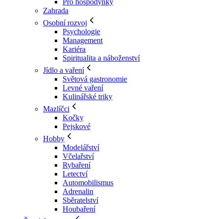
Pro hospodyňky
Zahrada
Osobní rozvoj
Psychologie
Management
Kariéra
Spiritualita a náboženství
Jídlo a vaření
Světová gastronomie
Levné vaření
Kulinářské triky
Mazlíčci
Kočky
Pejskové
Hobby
Modelářství
Včelařství
Rybaření
Letectví
Automobilismus
Adrenalin
Sběratelství
Houbaření