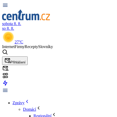
sobota 8. 8.
so 8. 8.
27°C
Internet
Firmy
Recepty
Slovníky
Přihlášení
Zprávy
Domácí
Regionální