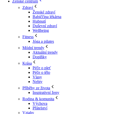
Ženské centrum
Zdraví
Ženské zdraví
Babiččina lékárna
Hubnutí
Duševní zdraví
Wellbeing
Fitness
Jóga a pilates
Módní trendy
Aktuální trendy
Doplňky
Krása
Péče o pleť
Péče o tělo
Vlasy
Nehty
Příběhy ze života
Inspirativní ženy
Rodina & komunita
Výchova
Přátelství
Vztahy