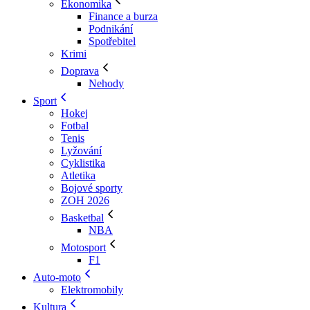
Ekonomika
Finance a burza
Podnikání
Spotřebitel
Krimi
Doprava
Nehody
Sport
Hokej
Fotbal
Tenis
Lyžování
Cyklistika
Atletika
Bojové sporty
ZOH 2026
Basketbal
NBA
Motosport
F1
Auto-moto
Elektromobily
Kultura