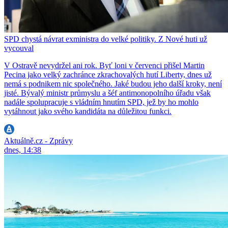
SPD chystá návrat exministra do velké politiky. Z Nové huti už
vycouval
V Ostravě nevydržel ani rok. Byť loni v červenci přišel Martin
Pecina jako velký zachránce zkrachovalých hutí Liberty, dnes už
nemá s podnikem nic společného. Jaké budou jeho další kroky, není
jisté. Bývalý ministr průmyslu a šéf antimonopolního úřadu však
nadále spolupracuje s vládním hnutím SPD, jež by ho mohlo
vytáhnout jako svého kandidáta na důležitou funkci.
Aktuálně.cz - Zprávy
dnes, 14:38