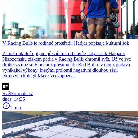
V Racing Bulls je rodinné prostředí: Hadjar popisuje kulturní šok
Za několik dní uplyne přesně rok od chvíle, kdy Isack Hadjar v
Nizozemsku ziskem pódia v Racing Bulls ohromil svět. Už ve své
druhé sezóně se Francouz přesunul do Red Bullu, v němž podává
vynikající výkony, kterými prolomil negativní dlouhou sérii
týmových kolegů Maxe Verstappena.
SvětFormule.cz
dnes, 14:35
1 min