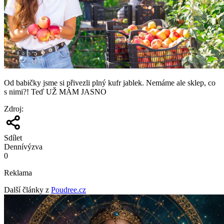
Od babičky jsme si přivezli plný kufr jablek. Nemáme ale sklep, co
s nimi?! Teď UŽ MÁM JASNO
Zdroj
:
Sdílet
Denní
výzva
0
Reklama
Další články z
Poudree.cz