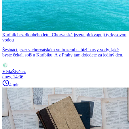
Karibik bez dlouhého letu. Chorvatská jezera překvapují tyrkysovou
vodou
Šestnáct jezer v chorvatském vnitrozemí nabízí barvy vody, jaké
byste čekali spíš u Karibiku. A z Prahy tam dojedete za jediný den.
VědaŽivě.cz
dnes, 14:36
4 min