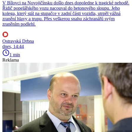
V Bílovci na Novojičínsku došlo dnes dopoledne k tragické nehodě.
Řidič popelářského vozu nacouval do betonového sloupu. Jeho
kolega, který stál na stupačce v zadní části vozidla, utrpěl vážná
zranění hlavy a trupu. Přes veškerou snahu záchranářů svým
zraněním podlehl.
Ostravská Drbna
dnes, 14:44
1 min
Reklama