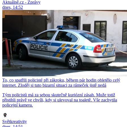
Aktuálně.cz - Zprávy
dnes, 14:52
To, co spatřili policisté při zákroku, během pár hodin obletělo celý
internet. Zloděj si tuto bizarní situaci za rámeček jistě nedá
Tým policistů má za sebou skutečně kuriózní zásah. Muže totiž
přistihli právě ve chvíli, kdy si ulevoval na toaletě. Vše zachytila
policejní kamera.
Světkreativity
dnes, 14:51