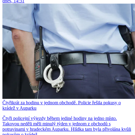
dnes, 14:31
Čtyřikrát za hodinu v jednom obchodě. Policie řešila pokusy o
krádež v Auparku
Čtyři policejní výjezdy během jediné hodiny na jedno místo.
Takovou neděli měli minulý týden v jednom z obchodů s
potravinami v hradeckém Auparku. Hlídka tam byla přivolána kvůli
pokusům o krádež.