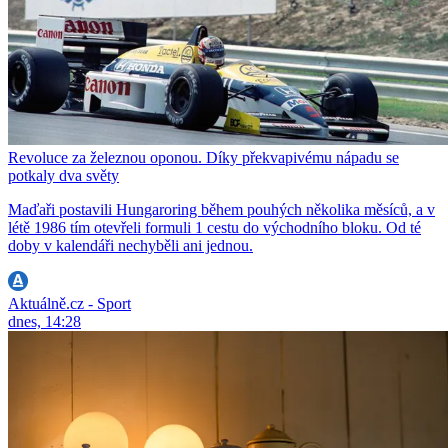
Revoluce za železnou oponou. Díky překvapivému nápadu se
potkaly dva světy
Maďaři postavili Hungaroring během pouhých několika měsíců, a v
létě 1986 tím otevřeli formuli 1 cestu do východního bloku. Od té
doby v kalendáři nechyběli ani jednou.
Aktuálně.cz - Sport
dnes, 14:28