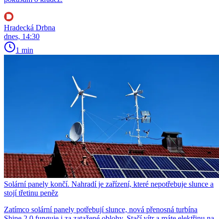
Hradecká Drbna
dnes, 14:30
1 min
Solární panely končí. Nahradí je zařízení, které nepotřebuje slunce a
stojí třetinu peněz
Zatímco solární panely potřebují slunce, nová přenosná turbína
Shine 2.0 funguje i za zatažené oblohy. Stačí vítr a máte elektřinu na