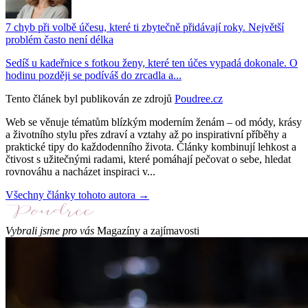
7 chyb při volbě účesu, které ti zbytečně přidávají roky. Největší
problém často není délka
Sedíš u kadeřnice s fotkou ženy, které ten účes vypadá dokonale. O
hodinu později se podíváš do zrcadla a...
Tento článek byl publikován ze zdrojů
Poudree.cz
Web se věnuje tématům blízkým moderním ženám – od módy, krásy
a životního stylu přes zdraví a vztahy až po inspirativní příběhy a
praktické tipy do každodenního života. Články kombinují lehkost a
čtivost s užitečnými radami, které pomáhají pečovat o sebe, hledat
rovnováhu a nacházet inspiraci v...
Všechny články tohoto autora →
Vybrali jsme pro vás
Magazíny a zajímavosti