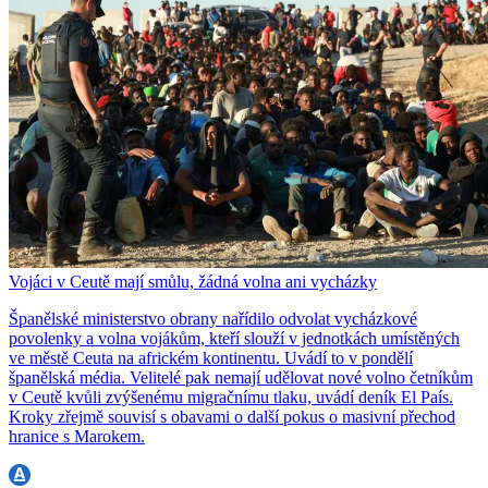
Vojáci v Ceutě mají smůlu, žádná volna ani vycházky
Španělské ministerstvo obrany nařídilo odvolat vycházkové
povolenky a volna vojákům, kteří slouží v jednotkách umístěných
ve městě Ceuta na africkém kontinentu. Uvádí to v pondělí
španělská média. Velitelé pak nemají udělovat nové volno četníkům
v Ceutě kvůli zvýšenému migračnímu tlaku, uvádí deník El País.
Kroky zřejmě souvisí s obavami o další pokus o masivní přechod
hranice s Marokem.