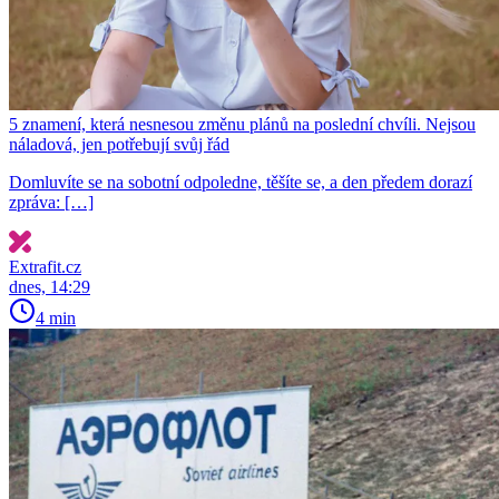
5 znamení, která nesnesou změnu plánů na poslední chvíli. Nejsou
náladová, jen potřebují svůj řád
Domluvíte se na sobotní odpoledne, těšíte se, a den předem dorazí
zpráva: […]
Extrafit.cz
dnes, 14:29
4 min