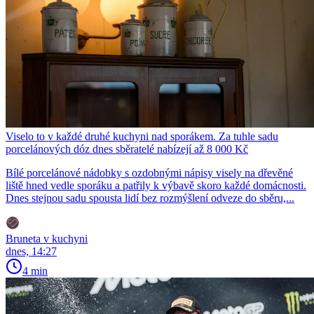
Viselo to v každé druhé kuchyni nad sporákem. Za tuhle sadu
porcelánových dóz dnes sběratelé nabízejí až 8 000 Kč
Bílé porcelánové nádobky s ozdobnými nápisy visely na dřevěné
liště hned vedle sporáku a patřily k výbavě skoro každé domácnosti.
Dnes stejnou sadu spousta lidí bez rozmýšlení odveze do sběru,...
Bruneta v kuchyni
dnes, 14:27
4 min