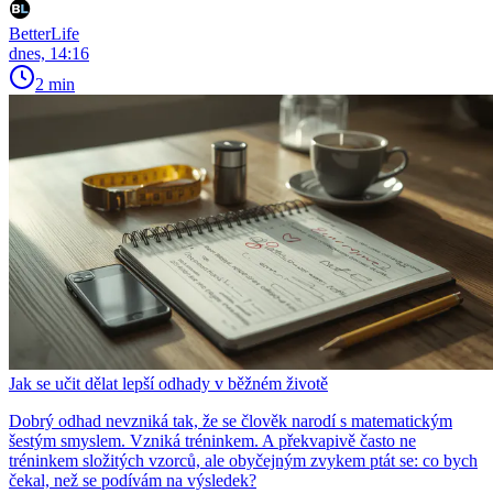
BetterLife
dnes, 14:16
2 min
Jak se učit dělat lepší odhady v běžném životě
Dobrý odhad nevzniká tak, že se člověk narodí s matematickým
šestým smyslem. Vzniká tréninkem. A překvapivě často ne
tréninkem složitých vzorců, ale obyčejným zvykem ptát se: co bych
čekal, než se podívám na výsledek?