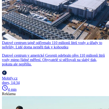
Datové centrum tajně odčerpalo 110 milionů litrů vody a úřady to
neřešily. Lidé doma neměli tlak v kohoutku
Datové centrum v americké Georgii odebralo přes 110 milionů litrů
vody mimo řádné měření. Obyvatelé si stěžovali na slabý tlak,
pokuta ale nepřišla.
Mobify.cz
dnes, 14:34
4 min
Reklama