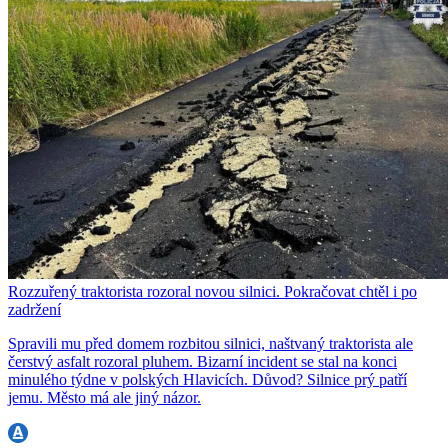
Rozzuřený traktorista rozoral novou silnici. Pokračovat chtěl i po
zadržení
Spravili mu před domem rozbitou silnici, naštvaný traktorista ale
čerstvý asfalt rozoral pluhem. Bizarní incident se stal na konci
minulého týdne v polských Hlavicích. Důvod? Silnice prý patří
jemu. Město má ale jiný názor.