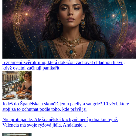
5 znamení zvěrokruhu, která dokážou zachovat chladnou hlavu,
když ostatní začínají panikařit
Jedeš do Španělska a skončíš jen u paelly a sangrie? 10 věcí, které
stojí za to ochutnat podle toho, kde právě jsi
Nic proti paelle. Ale španělská kuchyně není jedna kuchyně.
Valencia má svoje rýžová jídla, Andalusie...