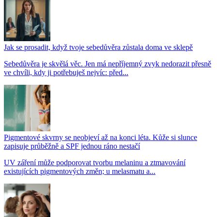
Jak se prosadit, když tvoje sebedůvěra zůstala doma ve sklepě
Sebedůvěra je skvělá věc. Jen má nepříjemný zvyk nedorazit přesně
ve chvíli, kdy ji potřebuješ nejvíc: před...
Pigmentové skvrny se neobjeví až na konci léta. Kůže si slunce
zapisuje průběžně a SPF jednou ráno nestačí
UV záření může podporovat tvorbu melaninu a ztmavování
existujících pigmentových změn; u melasmatu a...