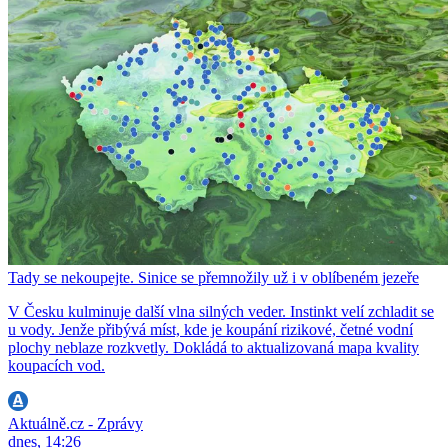
Tady se nekoupejte. Sinice se přemnožily už i v oblíbeném jezeře
V Česku kulminuje další vlna silných veder. Instinkt velí zchladit se
u vody. Jenže přibývá míst, kde je koupání rizikové, četné vodní
plochy neblaze rozkvetly. Dokládá to aktualizovaná mapa kvality
koupacích vod.
Aktuálně.cz - Zprávy
dnes, 14:26