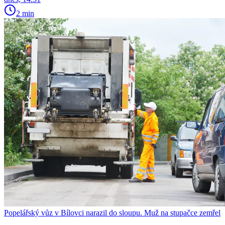
2 min
Popelářský vůz v Bílovci narazil do sloupu. Muž na stupačce zemřel