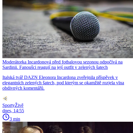
Moderátorka Incardonová před fotbalovou sezonou odpočívá na
Sardinii. Fanoušci reagují na její outfit v zelených šatech
Italská tvář DAZN Eleonora Incardona zveřejnila příspěvek v
elegantních zelených šatech, pod kterým se okamžitě rozjela vlna
obdivných komentářů.
SportyŽivě
dnes, 14:55
3 min