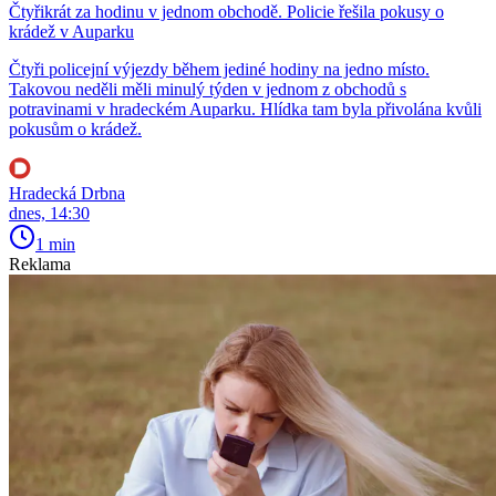
Čtyřikrát za hodinu v jednom obchodě. Policie řešila pokusy o
krádež v Auparku
Čtyři policejní výjezdy během jediné hodiny na jedno místo.
Takovou neděli měli minulý týden v jednom z obchodů s
potravinami v hradeckém Auparku. Hlídka tam byla přivolána kvůli
pokusům o krádež.
Hradecká Drbna
dnes, 14:30
1 min
Reklama