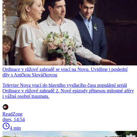
Ordinace v růžové zahradě se vrací na Novu. Uvidíme i poslední
díly s Aničkou Slováčkovou
Televize Nova vrací do hlavního vysílacího času populární seriál
Ordinace v růžové zahradě 2. Nové epizody přinesou milostné aféry
i vážná osobní traumata.
ReadZone
dnes, 14:54
4 min