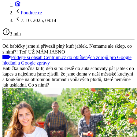
Poudree.cz
7. 10. 2025, 09:14
3 min
Od babičky jsme si přivezli plný kufr jablek. Nemáme ale sklep, co
s nimi?! Teď UŽ MÁM JASNO
Přidejte si obsah Centrum.cz do oblíbených zdrojů pro Google
hledání a Google zprávy
Babička naložila kufr, děti si po cestě do auta schovaly pár jablek do
kapes a najednou jsme zjistili, že jsme doma v naší městské kuchyni
a koukáme na ohromnou hromadu voňavých plodů, které nemáme
jak uskladni. Co s nimi?