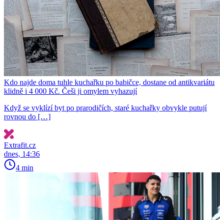
Kdo najde doma tuhle kuchařku po babičce, dostane od antikvariátu
klidně i 4 000 Kč. Češi ji omylem vyhazují
Když se vyklízí byt po prarodičích, staré kuchařky obvykle putují
rovnou do […]
Extrafit.cz
dnes, 14:36
4 min