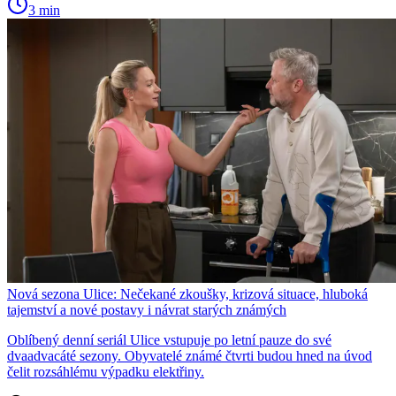
3 min
Nová sezona Ulice: Nečekané zkoušky, krizová situace, hluboká
tajemství a nové postavy i návrat starých známých
Oblíbený denní seriál Ulice vstupuje po letní pauze do své
dvaadvacáté sezony. Obyvatelé známé čtvrti budou hned na úvod
čelit rozsáhlému výpadku elektřiny.