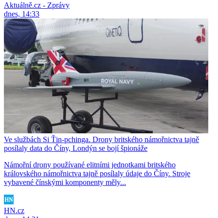
Aktuálně.cz - Zprávy
dnes, 14:33
Ve službách Si Ťin-pchinga. Drony britského námořnictva tajně
posílaly data do Číny, Londýn se bojí špionáže
Námořní drony používané elitními jednotkami britského
královského námořnictva tajně posílaly údaje do Číny. Stroje
vybavené čínskými komponenty měly...
HN.cz