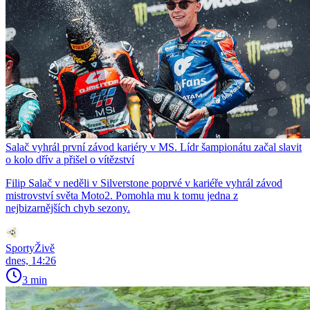
Salač vyhrál první závod kariéry v MS. Lídr šampionátu začal slavit
o kolo dřív a přišel o vítězství
Filip Salač v neděli v Silverstone poprvé v kariéře vyhrál závod
mistrovství světa Moto2. Pomohla mu k tomu jedna z
nejbizarnějších chyb sezony.
SportyŽivě
dnes, 14:26
3 min