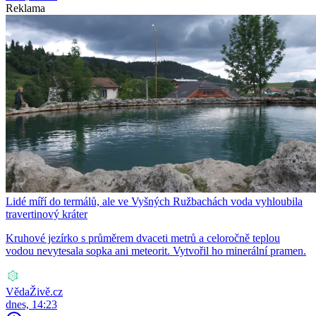
Reklama
Lidé míří do termálů, ale ve Vyšných Ružbachách voda vyhloubila
travertinový kráter
Kruhové jezírko s průměrem dvaceti metrů a celoročně teplou
vodou nevytesala sopka ani meteorit. Vytvořil ho minerální pramen.
VědaŽivě.cz
dnes, 14:23