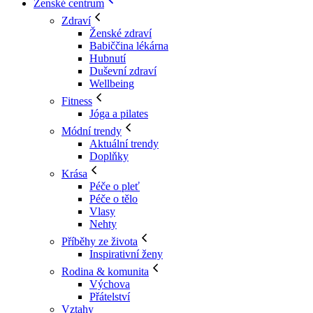
Ženské centrum
Zdraví
Ženské zdraví
Babiččina lékárna
Hubnutí
Duševní zdraví
Wellbeing
Fitness
Jóga a pilates
Módní trendy
Aktuální trendy
Doplňky
Krása
Péče o pleť
Péče o tělo
Vlasy
Nehty
Příběhy ze života
Inspirativní ženy
Rodina & komunita
Výchova
Přátelství
Vztahy