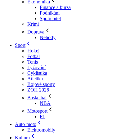
Ekonomika
Finance a burza
Podnikání
Spotřebitel
Krimi
Doprava
Nehody
Sport
Hokej
Fotbal
Tenis
Lyžování
Cyklistika
Atletika
Bojové sporty
ZOH 2026
Basketbal
NBA
Motosport
F1
Auto-moto
Elektromobily
Kultura