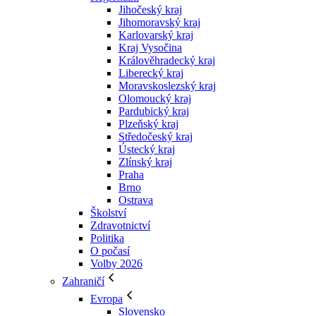
Jihočeský kraj
Jihomoravský kraj
Karlovarský kraj
Kraj Vysočina
Králověhradecký kraj
Liberecký kraj
Moravskoslezský kraj
Olomoucký kraj
Pardubický kraj
Plzeňský kraj
Středočeský kraj
Ústecký kraj
Zlínský kraj
Praha
Brno
Ostrava
Školství
Zdravotnictví
Politika
O počasí
Volby 2026
Zahraničí
Evropa
Slovensko