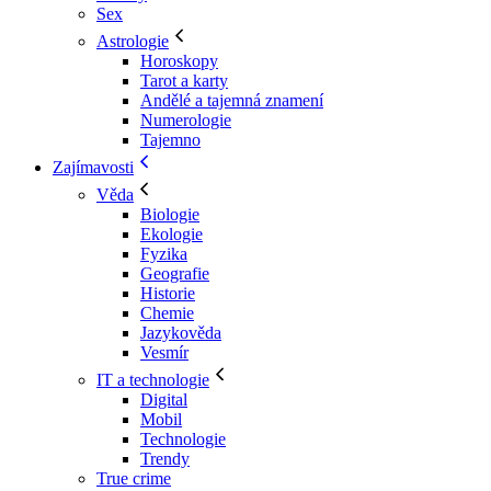
Sex
Astrologie
Horoskopy
Tarot a karty
Andělé a tajemná znamení
Numerologie
Tajemno
Zajímavosti
Věda
Biologie
Ekologie
Fyzika
Geografie
Historie
Chemie
Jazykověda
Vesmír
IT a technologie
Digital
Mobil
Technologie
Trendy
True crime