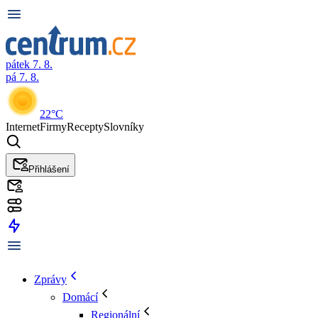
pátek 7. 8.
pá 7. 8.
22°C
Internet
Firmy
Recepty
Slovníky
Přihlášení
Zprávy
Domácí
Regionální