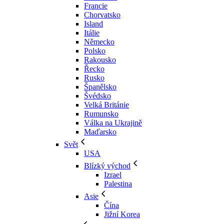
Francie
Chorvatsko
Island
Itálie
Německo
Polsko
Rakousko
Řecko
Rusko
Španělsko
Švédsko
Velká Británie
Rumunsko
Válka na Ukrajině
Maďarsko
Svět
USA
Blízký východ
Izrael
Palestina
Asie
Čína
Jižní Korea