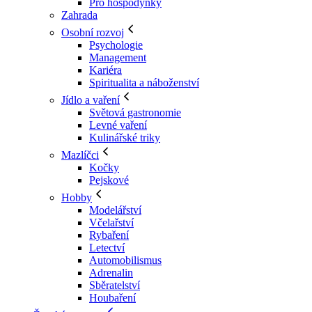
Pro hospodyňky
Zahrada
Osobní rozvoj
Psychologie
Management
Kariéra
Spiritualita a náboženství
Jídlo a vaření
Světová gastronomie
Levné vaření
Kulinářské triky
Mazlíčci
Kočky
Pejskové
Hobby
Modelářství
Včelařství
Rybaření
Letectví
Automobilismus
Adrenalin
Sběratelství
Houbaření