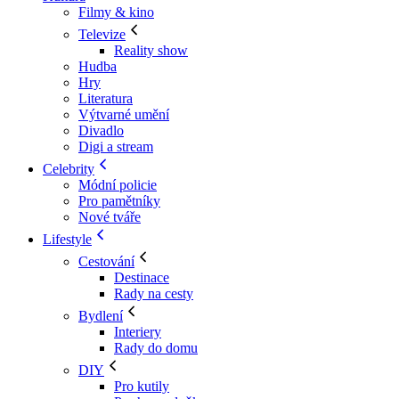
Filmy & kino
Televize
Reality show
Hudba
Hry
Literatura
Výtvarné umění
Divadlo
Digi a stream
Celebrity
Módní policie
Pro pamětníky
Nové tváře
Lifestyle
Cestování
Destinace
Rady na cesty
Bydlení
Interiery
Rady do domu
DIY
Pro kutily