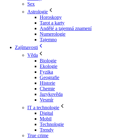
Sex
Astrologie
Horoskopy
Tarot a karty
Andělé a tajemná znamení
Numerologie
Tajemno
Zajímavosti
Věda
Biologie
Ekologie
Fyzika
Geografie
Historie
Chemie
Jazykověda
Vesmír
IT a technologie
Digital
Mobil
Technologie
Trendy
True crime