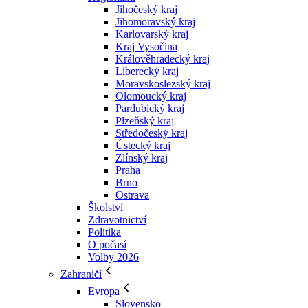
Jihočeský kraj
Jihomoravský kraj
Karlovarský kraj
Kraj Vysočina
Králověhradecký kraj
Liberecký kraj
Moravskoslezský kraj
Olomoucký kraj
Pardubický kraj
Plzeňský kraj
Středočeský kraj
Ústecký kraj
Zlínský kraj
Praha
Brno
Ostrava
Školství
Zdravotnictví
Politika
O počasí
Volby 2026
Zahraničí
Evropa
Slovensko