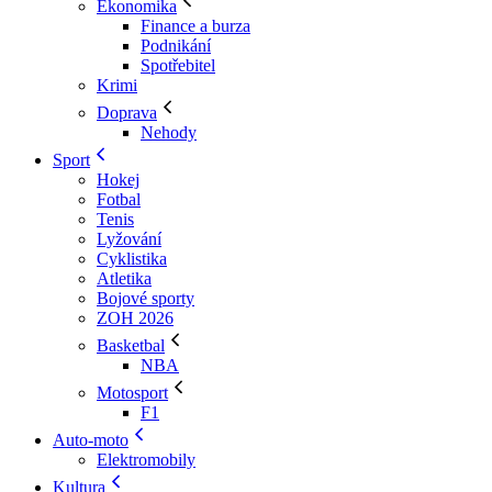
Ekonomika
Finance a burza
Podnikání
Spotřebitel
Krimi
Doprava
Nehody
Sport
Hokej
Fotbal
Tenis
Lyžování
Cyklistika
Atletika
Bojové sporty
ZOH 2026
Basketbal
NBA
Motosport
F1
Auto-moto
Elektromobily
Kultura