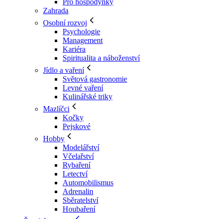
Pro hospodyňky
Zahrada
Osobní rozvoj
Psychologie
Management
Kariéra
Spiritualita a náboženství
Jídlo a vaření
Světová gastronomie
Levné vaření
Kulinářské triky
Mazlíčci
Kočky
Pejskové
Hobby
Modelářství
Včelařství
Rybaření
Letectví
Automobilismus
Adrenalin
Sběratelství
Houbaření