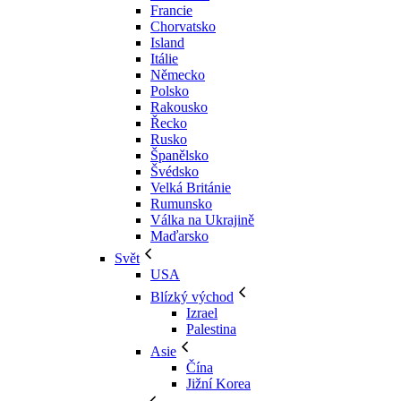
Francie
Chorvatsko
Island
Itálie
Německo
Polsko
Rakousko
Řecko
Rusko
Španělsko
Švédsko
Velká Británie
Rumunsko
Válka na Ukrajině
Maďarsko
Svět
USA
Blízký východ
Izrael
Palestina
Asie
Čína
Jižní Korea