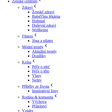
Ženské centrum
Zdraví
Ženské zdraví
Babiččina lékárna
Hubnutí
Duševní zdraví
Wellbeing
Fitness
Jóga a pilates
Módní trendy
Aktuální trendy
Doplňky
Krása
Péče o pleť
Péče o tělo
Vlasy
Nehty
Příběhy ze života
Inspirativní ženy
Rodina & komunita
Výchova
Přátelství
Vztahy