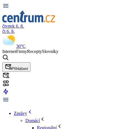
čtvrtek 6. 8.
čt 6. 8.
30°C
Internet
Firmy
Recepty
Slovníky
Přihlášení
Zprávy
Domácí
Regionální