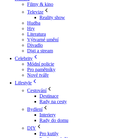
Filmy & kino
Televize
Reality show
Hudba
Hry
Literatura
Výtvarné umění
Divadlo
Digi a stream
Celebrity
Módní policie
Pro pamětníky
Nové tváře
Lifestyle
Cestování
Destinace
Rady na cesty
Bydlení
Interiery
Rady do domu
DIY
Pro kutily