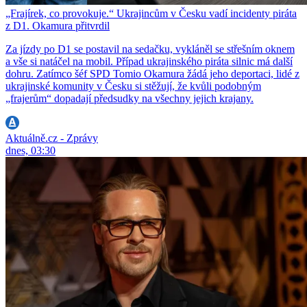
„Frajírek, co provokuje.“ Ukrajincům v Česku vadí incidenty piráta
z D1. Okamura přitvrdil
Za jízdy po D1 se postavil na sedačku, vykláněl se střešním oknem
a vše si natáčel na mobil. Případ ukrajinského piráta silnic má další
dohru. Zatímco šéf SPD Tomio Okamura žádá jeho deportaci, lidé z
ukrajinské komunity v Česku si stěžují, že kvůli podobným
„frajerům“ dopadají předsudky na všechny jejich krajany.
Aktuálně.cz - Zprávy
dnes, 03:30