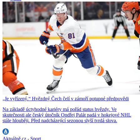
„Je vyřízený.“ Hvězdný Čech čelí v zámoří potupné předpovědi
Na základě úctyhodné kariéry má pořád status hvězdy. Ve
skutečnosti ale český útočník Ondřej Palát padá v hokejové NHL
stále hlouběji. Před nadcházející sezonou slyší tvrdá slova.
Aktuálně.cz - Sport