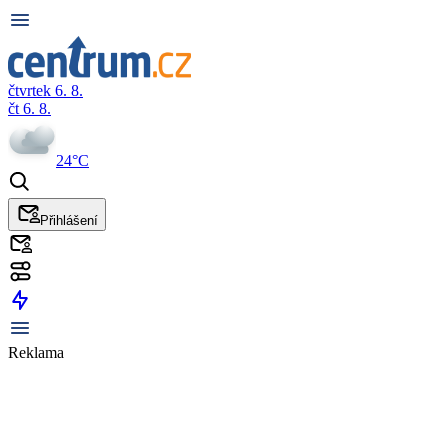
čtvrtek 6. 8.
čt 6. 8.
24°C
Přihlášení
Reklama