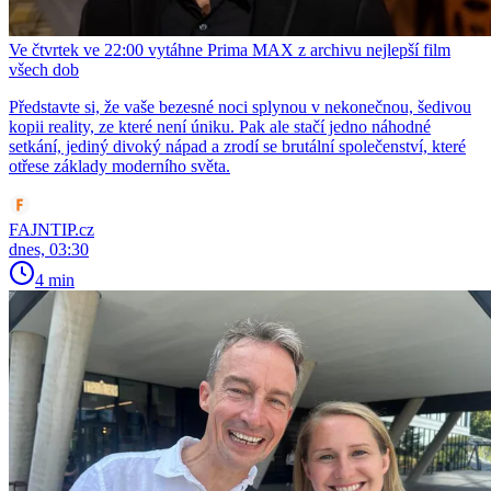
Ve čtvrtek ve 22:00 vytáhne Prima MAX z archivu nejlepší film
všech dob
Představte si, že vaše bezesné noci splynou v nekonečnou, šedivou
kopii reality, ze které není úniku. Pak ale stačí jedno náhodné
setkání, jediný divoký nápad a zrodí se brutální společenství, které
otřese základy moderního světa.
FAJNTIP.cz
dnes, 03:30
4 min