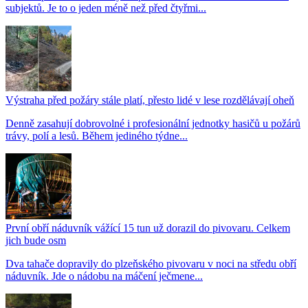
subjektů. Je to o jeden méně než před čtyřmi...
Výstraha před požáry stále platí, přesto lidé v lese rozdělávají oheň
Denně zasahují dobrovolné i profesionální jednotky hasičů u požárů
trávy, polí a lesů. Během jediného týdne...
První obří náduvník vážící 15 tun už dorazil do pivovaru. Celkem
jich bude osm
Dva tahače dopravily do plzeňského pivovaru v noci na středu obří
náduvník. Jde o nádobu na máčení ječmene...