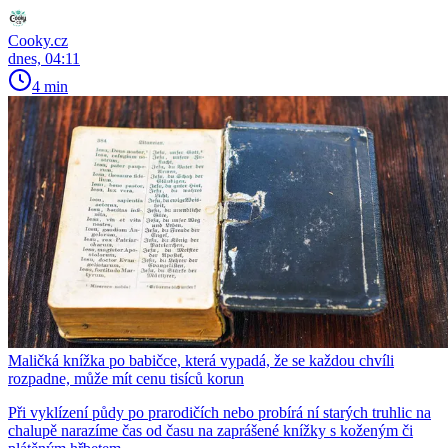
Cooky.cz
dnes, 04:11
4 min
Maličká knížka po babičce, která vypadá, že se každou chvíli
rozpadne, může mít cenu tisíců korun
Při vyklízení půdy po prarodičích nebo probírá ní starých truhlic na
chalupě narazíme čas od času na zaprášené knížky s koženým či