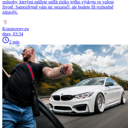
způsoby, kterými můžete snížit riziko jejího výskytu ve vašem
životě. Samozřejmě vám nic nezaručí, ale budete žít rozhodně
zdravěji.
Krasnezeny.eu
dnes, 03:34
2 min