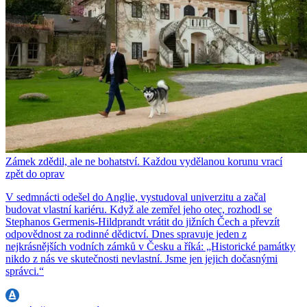
Zámek zdědil, ale ne bohatství. Každou vydělanou korunu vrací
zpět do oprav
V sedmnácti odešel do Anglie, vystudoval univerzitu a začal
budovat vlastní kariéru. Když ale zemřel jeho otec, rozhodl se
Stephanos Germenis-Hildprandt vrátit do jižních Čech a převzít
odpovědnost za rodinné dědictví. Dnes spravuje jeden z
nejkrásnějších vodních zámků v Česku a říká: „Historické památky
nikdo z nás ve skutečnosti nevlastní. Jsme jen jejich dočasnými
správci.“