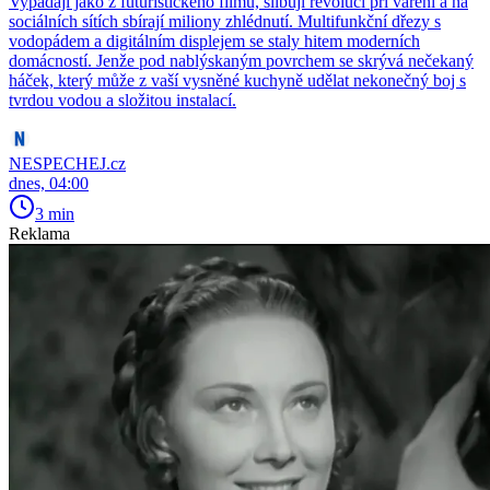
Vypadají jako z futuristického filmu, slibují revoluci při vaření a na
sociálních sítích sbírají miliony zhlédnutí. Multifunkční dřezy s
vodopádem a digitálním displejem se staly hitem moderních
domácností. Jenže pod nablýskaným povrchem se skrývá nečekaný
háček, který může z vaší vysněné kuchyně udělat nekonečný boj s
tvrdou vodou a složitou instalací.
NESPECHEJ.cz
dnes, 04:00
3 min
Reklama