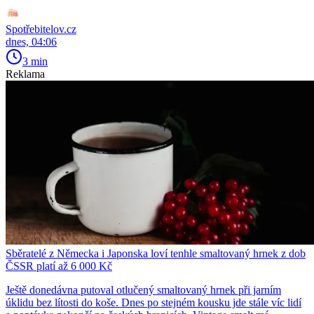
Spotřebitelov.cz
dnes, 04:06
3 min
Reklama
Sběratelé z Německa i Japonska loví tenhle smaltovaný hrnek z dob
ČSSR platí až 6 000 Kč
Ještě donedávna putoval otlučený smaltovaný hrnek při jarním
úklidu bez lítosti do koše. Dnes po stejném kousku jde stále víc lidí