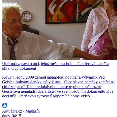
Upřímná zpráva o otci, jehož nešlo zachránit. Geislerová natočila
uhrančivý dokument
Když v lednu 2009 zemřel japanolog, novinář a výtvarník Petr
Geisler, bulvární deníky měly jasno: „Otec slavné herečky zemřel na
cirhózu jater.“ Tento reduktivní obraz se nyní pokouší rozbít
Geislerova nejmladší dcera Ester ve svém osobním dokumentu Dvě
deci tuše, který svou syrovostí připomíná home video.
Aktuálně.cz - Magazín
dnes, 04:15