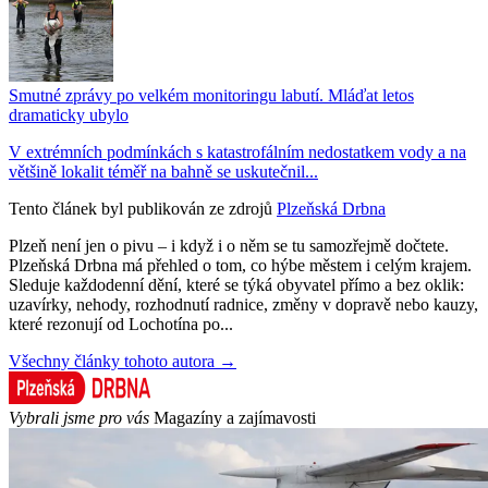
Smutné zprávy po velkém monitoringu labutí. Mláďat letos
dramaticky ubylo
V extrémních podmínkách s katastrofálním nedostatkem vody a na
většině lokalit téměř na bahně se uskutečnil...
Tento článek byl publikován ze zdrojů
Plzeňská Drbna
Plzeň není jen o pivu – i když i o něm se tu samozřejmě dočtete.
Plzeňská Drbna má přehled o tom, co hýbe městem i celým krajem.
Sleduje každodenní dění, které se týká obyvatel přímo a bez oklik:
uzavírky, nehody, rozhodnutí radnice, změny v dopravě nebo kauzy,
které rezonují od Lochotína po...
Všechny články tohoto autora →
Vybrali jsme pro vás
Magazíny a zajímavosti