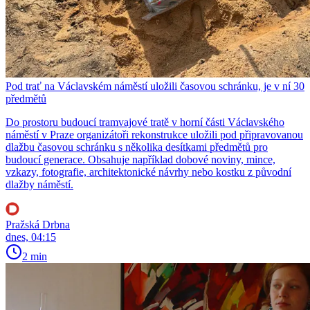
Pod trať na Václavském náměstí uložili časovou schránku, je v ní 30
předmětů
Do prostoru budoucí tramvajové tratě v horní části Václavského
náměstí v Praze organizátoři rekonstrukce uložili pod připravovanou
dlažbu časovou schránku s několika desítkami předmětů pro
budoucí generace. Obsahuje například dobové noviny, mince,
vzkazy, fotografie, architektonické návrhy nebo kostku z původní
dlažby náměstí.
Pražská Drbna
dnes, 04:15
2 min