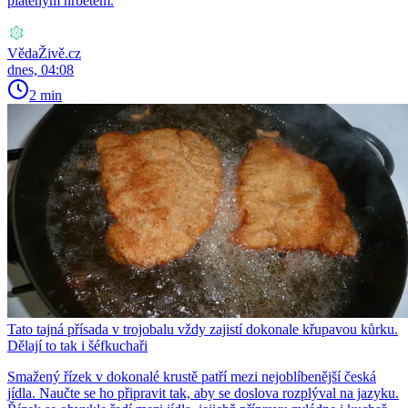
plátěným hřbetem.
VědaŽivě.cz
dnes, 04:08
2 min
Tato tajná přísada v trojobalu vždy zajistí dokonale křupavou kůrku.
Dělají to tak i šéfkuchaři
Smažený řízek v dokonalé krustě patří mezi nejoblíbenější česká
jídla. Naučte se ho připravit tak, aby se doslova rozplýval na jazyku.