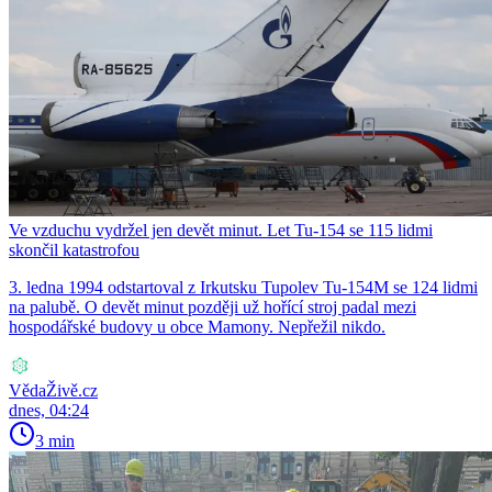
Ve vzduchu vydržel jen devět minut. Let Tu-154 se 115 lidmi
skončil katastrofou
3. ledna 1994 odstartoval z Irkutsku Tupolev Tu-154M se 124 lidmi
na palubě. O devět minut později už hořící stroj padal mezi
hospodářské budovy u obce Mamony. Nepřežil nikdo.
VědaŽivě.cz
dnes, 04:24
3 min