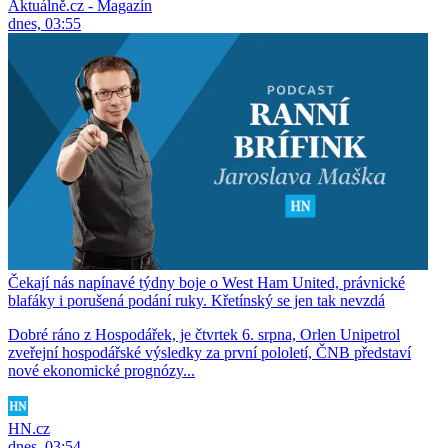
Aktuálně.cz - Magazín
dnes, 03:55
Čekají nás napínavé týdny boje o West Ham United, právnické
blafáky i porušená podání ruky. Křetínský se jen tak nevzdá
Dobré ráno z Hospodářek, je čtvrtek 6. srpna, Orlen Unipetrol
zveřejní hospodářské výsledky za první pololetí, ČNB představí
nové ekonomické prognózy...
HN.cz
dnes, 03:54