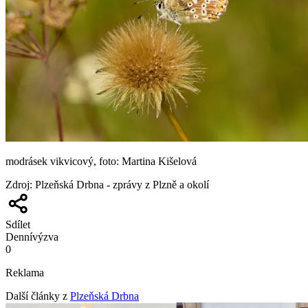
modrásek vikvicový, foto: Martina Kišelová
Zdroj
:
Plzeňská Drbna - zprávy z Plzně a okolí
Sdílet
Denní
výzva
0
Reklama
Další články z
Plzeňská Drbna