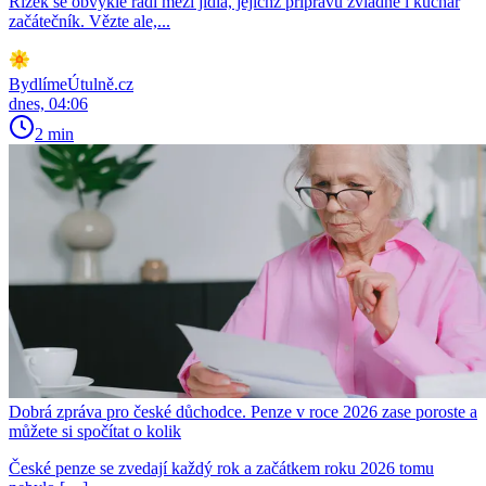
Řízek se obvykle řadí mezi jídla, jejichž přípravu zvládne i kuchař
začátečník. Vězte ale,...
BydlímeÚtulně.cz
dnes, 04:06
2 min
Dobrá zpráva pro české důchodce. Penze v roce 2026 zase poroste a
můžete si spočítat o kolik
České penze se zvedají každý rok a začátkem roku 2026 tomu