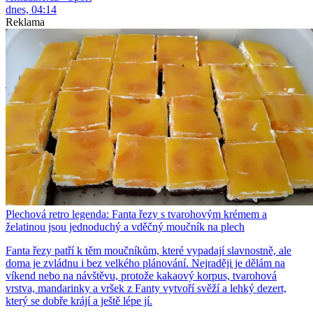
dnes, 04:14
Reklama
Plechová retro legenda: Fanta řezy s tvarohovým krémem a
želatinou jsou jednoduchý a vděčný moučník na plech
Fanta řezy patří k těm moučníkům, které vypadají slavnostně, ale
doma je zvládnu i bez velkého plánování. Nejraději je dělám na
víkend nebo na návštěvu, protože kakaový korpus, tvarohová
vrstva, mandarinky a vršek z Fanty vytvoří svěží a lehký dezert,
který se dobře krájí a ještě lépe jí.