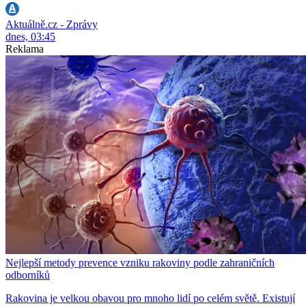
Aktuálně.cz - Zprávy
dnes, 03:45
Reklama
Nejlepší metody prevence vzniku rakoviny podle zahraničních
odborníků
Rakovina je velkou obavou pro mnoho lidí po celém světě. Existují