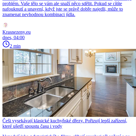
problém. Vaše tělo se vám ale snaží něco sdělit. Pokud se cítíte
nafouknutí a unavení, když jste se právě dobře najedli, může to
znamenat nevhodnou kombinaci jídla.
Krasnezeny.eu
dnes, 04:00
2 min
Češi vysekávají klasické kuchyňské dřezy. Pořizují lepší zařízení,
které ušetří spoustu času i vody