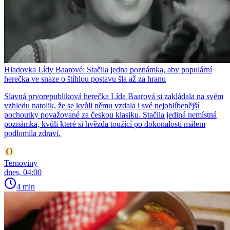
Hladovka Lídy Baarové: Stačila jedna poznámka, aby populární
herečka ve snaze o štíhlou postavu šla až za hranu
Slavná prvorepubliková herečka Lída Baarová si zakládala na svém
vzhledu natolik, že se kvůli němu vzdala i své nejoblíbenější
pochoutky považované za českou klasiku. Stačila jediná nemístná
poznámka, kvůli které si hvězda toužící po dokonalosti málem
podlomila zdraví.
Ternoviny
dnes, 04:00
4 min