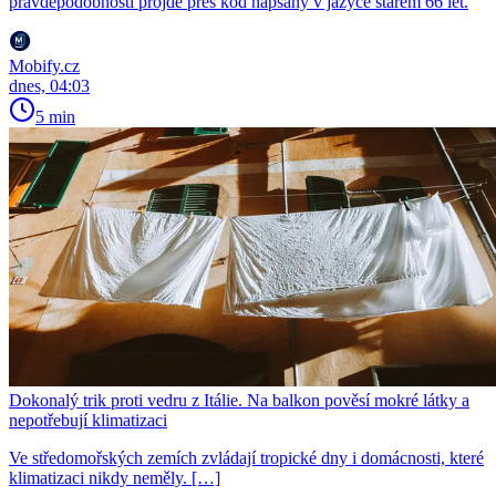
pravděpodobností projde přes kód napsaný v jazyce starém 66 let.
Mobify.cz
dnes, 04:03
5 min
Dokonalý trik proti vedru z Itálie. Na balkon pověsí mokré látky a
nepotřebují klimatizaci
Ve středomořských zemích zvládají tropické dny i domácnosti, které
klimatizaci nikdy neměly. […]