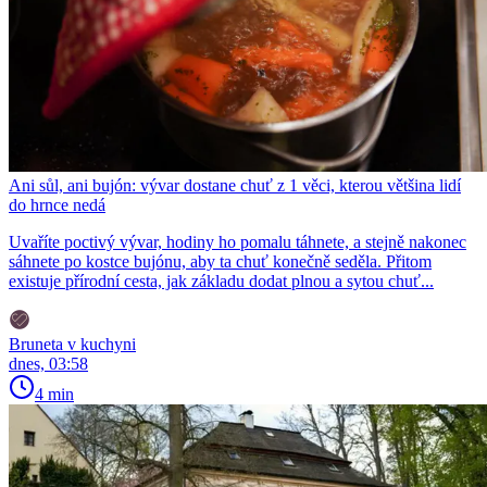
Ani sůl, ani bujón: vývar dostane chuť z 1 věci, kterou většina lidí
do hrnce nedá
Uvaříte poctivý vývar, hodiny ho pomalu táhnete, a stejně nakonec
sáhnete po kostce bujónu, aby ta chuť konečně seděla. Přitom
existuje přírodní cesta, jak základu dodat plnou a sytou chuť...
Bruneta v kuchyni
dnes, 03:58
4 min