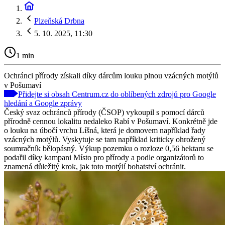
Plzeňská Drbna
5. 10. 2025, 11:30
1 min
Ochránci přírody získali díky dárcům louku plnou vzácných motýlů
v Pošumaví
Přidejte si obsah Centrum.cz do oblíbených zdrojů pro Google
hledání a Google zprávy
Český svaz ochránců přírody (ČSOP) vykoupil s pomocí dárců
přírodně cennou lokalitu nedaleko Rabí v Pošumaví. Konkrétně jde
o louku na úbočí vrchu Líšná, která je domovem například řady
vzácných motýlů. Vyskytuje se tam například kriticky ohrožený
soumračník bělopásný. Výkup pozemku o rozloze 0,56 hektaru se
podařil díky kampani Místo pro přírody a podle organizátorů to
znamená důležitý krok, jak toto motýlí bohatství ochránit.