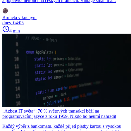
a poptávka nekončí na českých hranicích. Vintage smalt má...
Bruneta v kuchyni
dnes, 04:05
4 min
„Azbest IT světa“: 70 % světových transakcí běží na
programovacím jazyce z roku 1959. Nikdo ho neumí nahradit
Každý výběr z bankomatu, každé přijetí platby kartou s vysokou