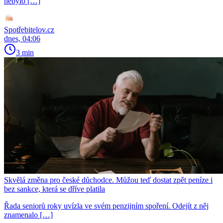
nebylo […]
Spotřebitelov.cz
dnes, 04:06
3 min
Skvělá změna pro české důchodce. Můžou teď dostat zpět peníze i
bez sankce, která se dříve platila
Řada seniorů roky uvízla ve svém penzijním spoření. Odejít z něj
znamenalo […]