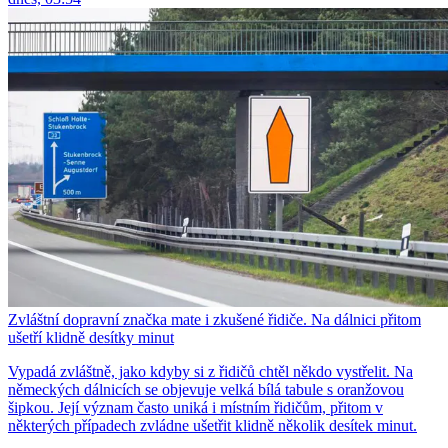
Zvláštní dopravní značka mate i zkušené řidiče. Na dálnici přitom
ušetří klidně desítky minut
Vypadá zvláštně, jako kdyby si z řidičů chtěl někdo vystřelit. Na
německých dálnicích se objevuje velká bílá tabule s oranžovou
šipkou. Její význam často uniká i místním řidičům, přitom v
některých případech zvládne ušetřit klidně několik desítek minut.